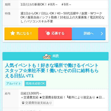
▼18:00～21:00
1日だけの単発OK！＃8月～ ＃9月～
期間
週1日からOK
/
日払いOK
/
40～50代活躍中
/
副業・Wワーク
特徴
OK
/
服装自由
/
シフト勤務
/
10名以上の大量募集
/
電話対応な
し
/
パソコンスキル不要
気になる！
応募する
詳細へ
未読
人気イベントも！好きな場所で働けるイベント
スタッフ☆来社不要！働いたその日に給料もら
える日払い/T1
アルバイト
職種未経験OK
日給13,000円～
給与
＋交通費支給 ★交通費全額支給！ ┗案件により規定あり ★日払
いOK！（規定あり） ┗働いたその日に現金GET♪ お仕事後はコ
交通費別途支給あり
ンビニATMから 日払い分を引き落とせます！ 【試用期間】試
用期間なし