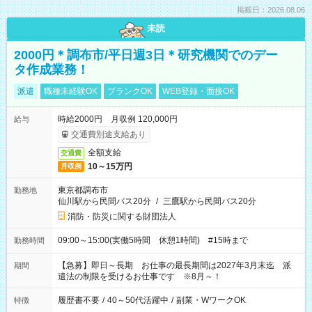
掲載日：2026.08.06
未読
2000円＊調布市/平日週3日＊研究機関でのデー
タ作成業務！
派遣
職種未経験OK
ブランクOK
WEB登録・面接OK
時給2000円 月収例 120,000円
給与
交通費別途支給あり
全額支給
交通費
10～15万円
月収例
東京都調布市
勤務地
仙川駅から民間バス20分
/
三鷹駅から民間バス20分
消防・防災に関する財団法人
09:00～15:00(実働5時間 休憩1時間) #15時まで
勤務時間
【急募】即日～長期 お仕事の最長期間は2027年3月末迄 派
期間
遣法の制限を受けるお仕事です ※8月～！
履歴書不要
/
40～50代活躍中
/
副業・WワークOK
特徴