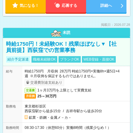
気になる！
応募する
詳細へ
掲載日：2026.07.28
未読
時給1750円！未経験OK！残業ほぼなし▼【社
員前提】西荻窪での営業事務
紹介予定派遣
職種未経験OK
ブランクOK
WEB登録・面接OK
時給1750円 月収例 28万円 時給1750円×実働8h×週5日×4
給与
週 ※月収例を保証するものではありません。
交通費別途支給あり
1ヶ月3万円を上限として実費支給
交通費
25～30万円
月収例
東京都杉並区
勤務地
西荻窪駅から徒歩15分
/
吉祥寺駅から徒歩20分
鉱業・鉄鋼・金属メ－カ－
08:30-17:30（休憩60分）実働8時間（残業少なめ！）
勤務時間