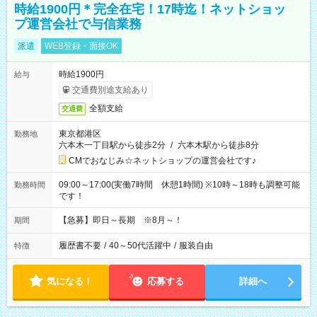
時給1900円＊完全在宅！17時迄！ネットショッ
プ運営会社で与信業務
派遣
WEB登録・面接OK
時給1900円
給与
交通費別途支給あり
全額支給
交通費
東京都港区
勤務地
六本木一丁目駅から徒歩2分
/
六本木駅から徒歩8分
CMでおなじみ☆ネットショップの運営会社です♪
09:00～17:00(実働7時間 休憩1時間) ※10時～18時も調整可能
勤務時間
です！
【急募】即日～長期 ※8月～！
期間
履歴書不要
/
40～50代活躍中
/
服装自由
特徴
気になる！
応募する
詳細へ