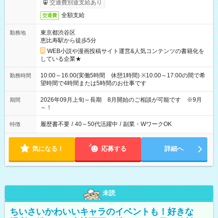
交通費別途支給あり
全額支給
交通費
東京都渋谷区
勤務地
恵比寿駅から徒歩5分
WEB小説や漫画投稿サイト運営&人気コンテンツの書籍化を
している企業★
10:00～16:00(実働5時間 休憩1時間) ※10:00～17:00の間で希
勤務時間
望時間で4時間または5時間のお仕事です
2026年09月上旬～長期 8月開始のご相談が可能です ※9月
期間
～！
履歴書不要
/
40～50代活躍中
/
副業・WワークOK
特徴
気になる！
応募する
詳細へ
未読
ちいさいかわいいキャラのイベントも！好きな