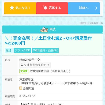
気になる！
応募する
詳細へ
掲載日：2026.08.06
未読
＼！完全在宅！／土日含む週2～OK<講座受付
>@2400円
派遣
ブランクOK
WEB登録・面接OK
時給2400円＋交
給与
交通費別途支給あり
交通費実費支給（当社規定あり）
交通費
東京都港区
勤務地
田町(東京都)駅から徒歩4分
/
三田(東京都)駅から徒歩7分
金融関連
8:30～12:30
勤務時間
【急募】即日～長期 ※8月～OK！
期間