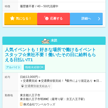
履歴書不要
/
40～50代活躍中
特徴
気になる！
応募する
詳細へ
未読
人気イベントも！好きな場所で働けるイベント
スタッフ☆来社不要！働いたその日に給料もら
える日払い/T1
アルバイト
職種未経験OK
日給13,000円～
給与
＋交通費支給 ★交通費全額支給！ ┗案件により規定あり ★日払
いOK！（規定あり） ┗働いたその日に現金GET♪ お仕事後はコ
交通費別途支給あり
ンビニATMから 日払い分を引き落とせます！ 【試用期間】試
用期間なし
東京都八王子市
勤務地
東京都八王子市明神町（最寄り駅：京王八王子駅）
株式会社ワンベルウッズ