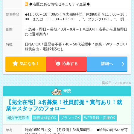
◆港区にある情報セキュリティ企業◆
◆11：00～18：30のうち実働6時間、休憩60分 ※11：00～18：
勤務時間
00 または 11：30～18：30 。*。ブランクOK！。*。 例え
ば前職が、 在宅/財団法人/事務/コールセンター/受付/販売/カフェ
スタッフ スイーツ販売/ホテルフロント/化粧品販売/など 様々な
＜急募＞即日～長期／8月～9月～も相談OK！応募から最短即日
期間
業界から入社して活躍されています♪
には選考案内♪
日払いOK
/
履歴書不要
/
40～50代活躍中
/
副業・WワークOK
/
特徴
服装自由
/
電話対応なし
気になる！
応募する
詳細へ
掲載日：2026.08.06
未読
【完全在宅】3名募集！社員前提＊賞与あり！就
業中スタッフのフォロー
紹介予定派遣
職種未経験OK
ブランクOK
WEB登録・面接OK
時給1650円＋交 【月収例】346,500円～ ■給与の前払いが可
給与