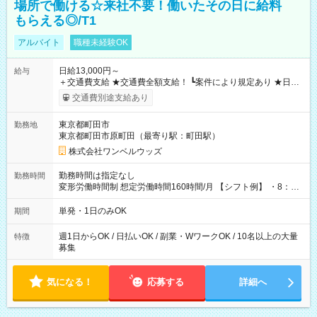
場所で働ける☆来社不要！働いたその日に給料
もらえる◎/T1
アルバイト
職種未経験OK
日給13,000円～
給与
＋交通費支給 ★交通費全額支給！ ┗案件により規定あり ★日払
いOK！（規定あり） ┗働いたその日に現金GET♪ お仕事後はコ
交通費別途支給あり
ンビニATMから 日払い分を引き落とせます！ 【試用期間】試
用期間なし
東京都町田市
勤務地
東京都町田市原町田（最寄り駅：町田駅）
株式会社ワンベルウッズ
勤務時間は指定なし
勤務時間
変形労働時間制 想定労働時間160時間/月 【シフト例】 ・8：00
～21：00
単発・1日のみOK
期間
週1日からOK / 日払いOK / 副業・WワークOK / 10名以上の大量
特徴
募集
気になる！
応募する
詳細へ