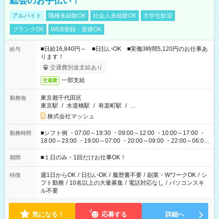
総会のお手伝い！
アルバイト
職種未経験OK
社会人未経験OK
大学生歓迎
ブランクOK
WEB登録・面接OK
■日給16,840円～ ■日払いOK ■実働3時間5,120円のお仕事あ
給与
ります！
交通費別途支給あり
一部支給
交通費
東京都千代田区
勤務地
東京駅
/
水道橋駅
/
有楽町駅
/
…
株式会社マッシュ
■シフト例 ・07:00～19:30 ・09:00～12:00 ・10:00～17:00 ・
勤務時間
18:00～23:00 ・19:00～07:00 ・20:00～09:00 ・22:00～06:00
etc ★最短で3時間で5,120円のお仕事から 15時間で2万円近く稼
げるお仕事も！ ご希望のお時間に合わせてご紹介！ ※シフトは
■１日のみ・1回だけお仕事OK！
期間
現場によって異なります。 ※勿論、休憩時間はあるのでご安心
ください！
週1日からOK
/
日払いOK
/
履歴書不要
/
副業・WワークOK
/
シ
特徴
フト勤務
/
10名以上の大量募集
/
電話対応なし
/
パソコンスキ
ル不要
気になる！
応募する
詳細へ