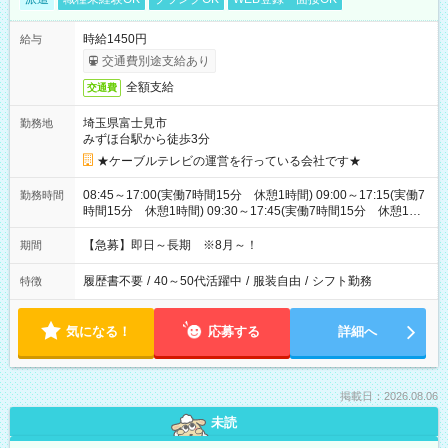
時給1450円
給与
交通費別途支給あり
全額支給
交通費
埼玉県富士見市
勤務地
みずほ台駅から徒歩3分
★ケーブルテレビの運営を行っている会社です★
08:45～17:00(実働7時間15分 休憩1時間) 09:00～17:15(実働7
勤務時間
時間15分 休憩1時間) 09:30～17:45(実働7時間15分 休憩1時
間) ※11:45～20:00：週1回程度遅番あります(在宅勤務OK) ※配
属チームにより
【急募】即日～長期 ※8月～！
期間
履歴書不要
/
40～50代活躍中
/
服装自由
/
シフト勤務
特徴
気になる！
応募する
詳細へ
掲載日：2026.08.06
未読