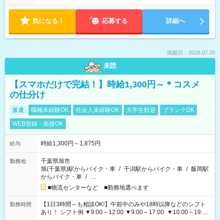
気になる！
応募する
詳細へ
掲載日：2026.07.26
未読
【スマホだけで完結！】時給1,300円～＊コスメ
の仕分け
派遣
職種未経験OK
社会人未経験OK
大学生歓迎
ブランクOK
WEB登録・面接OK
時給1,300円～1,875円
給与
千葉県旭市
勤務地
旭(千葉県)駅からバイク・車
/
干潟駅からバイク・車
/
飯岡駅
からバイク・車
/
…
■物流センターなど ■勤務地選べます
【1日3時間～も相談OK!】午前中のみや18時以降などのシフト
勤務時間
あり！ シフト例 ▼9:00～12:00 ▼9:00～17:00 ▼10:00～19:00