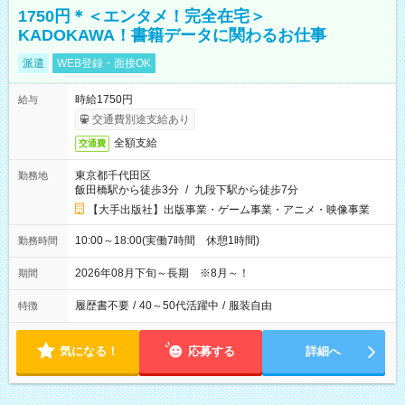
1750円＊＜エンタメ！完全在宅＞
KADOKAWA！書籍データに関わるお仕事
派遣
WEB登録・面接OK
時給1750円
給与
交通費別途支給あり
全額支給
交通費
東京都千代田区
勤務地
飯田橋駅から徒歩3分
/
九段下駅から徒歩7分
【大手出版社】出版事業・ゲーム事業・アニメ・映像事業
10:00～18:00(実働7時間 休憩1時間)
勤務時間
2026年08月下旬～長期 ※8月～！
期間
履歴書不要
/
40～50代活躍中
/
服装自由
特徴
気になる！
応募する
詳細へ