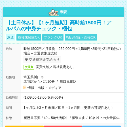
未読
【土日休み】【1ヶ月短期】高時給1500円！ア
ルバムの中身チェック・梱包
派遣
職種未経験OK
ブランクOK
WEB登録・面接OK
時給1500円／月収例：252,000円＝1,500円×8時間×21日勤務の
給与
場合＋交通費別途支給
交通費別途支給あり
実費支給／当社規定あり。
交通費
埼玉県川口市
勤務地
赤羽駅からバス10分
/
川口元郷駅
情報・出版・メディア
(1)09:00-18:00(休憩60分)
勤務時間
1ヶ月以上3ヶ月未満／即日～1ヵ月間（更新の可能性あり）
期間
履歴書不要
/
40～50代活躍中
/
服装自由
/
10名以上の大量募集
特徴