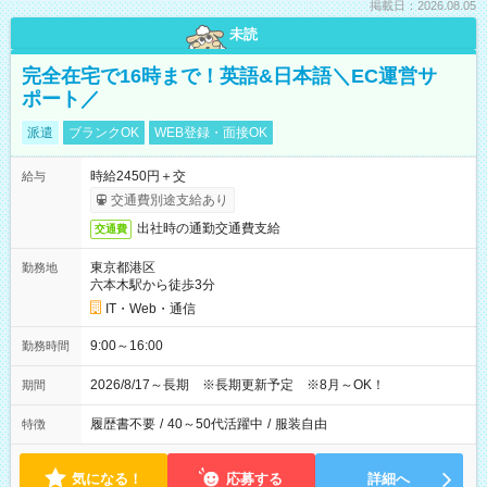
掲載日：2026.08.05
未読
完全在宅で16時まで！英語&日本語＼EC運営サ
ポート／
派遣
ブランクOK
WEB登録・面接OK
時給2450円＋交
給与
交通費別途支給あり
出社時の通勤交通費支給
交通費
東京都港区
勤務地
六本木駅から徒歩3分
IT・Web・通信
9:00～16:00
勤務時間
2026/8/17～長期 ※長期更新予定 ※8月～OK！
期間
履歴書不要
/
40～50代活躍中
/
服装自由
特徴
気になる！
応募する
詳細へ