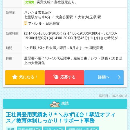
実費支給／当社規定あり。
交通費
さいたま市見沼区
勤務地
七里駅から車6分
/
大宮公園駅
/
大宮(埼玉県)駅
アパレル・日用雑貨
(1)14:00-18:00(休憩0分) (2)14:00-19:00(休憩0分) (3)14:00-
勤務時間
19:30(休憩0分) (4)14:00-20:00(休憩45分) ※お好きな時間が選べ
ます
1ヶ月以上3ヶ月未満／即日～8月末までの期間限定
期間
履歴書不要
/
40～50代活躍中
/
服装自由
/
シフト勤務
/
10名以
特徴
上の大量募集
気になる！
応募する
詳細へ
掲載日：2026.08.05
未読
正社員登用実績あり＊＼みずほ台！駅近オフィ
ス／教育体制しっかり！サポート事務
派遣
職種未経験OK
ブランクOK
WEB登録・面接OK