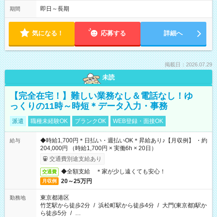
即日～長期
期間
気になる！
応募する
詳細へ
掲載日：2026.07.29
未読
【完全在宅！】難しい業務なし＆電話なし！ゆ
っくりの11時～時短＊データ入力・事務
派遣
職種未経験OK
ブランクOK
WEB登録・面接OK
◆時給1,700円＊日払い・週払いOK＊昇給あり♪【月収例】 ・約
給与
204,000円 （時給1,700円 × 実働6h × 20日）
交通費別途支給あり
◆全額支給 ＊家が少し遠くても安心！
交通費
20～25万円
月収例
東京都港区
勤務地
竹芝駅から徒歩2分
/
浜松町駅から徒歩4分
/
大門(東京都)駅か
ら徒歩5分
/
…