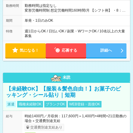
勤務時間は指定なし
勤務時間
変形労働時間制 想定労働時間160時間/月 【シフト例】 ・8：00
～21：00
単発・1日のみOK
期間
週1日からOK / 日払いOK / 副業・WワークOK / 10名以上の大量
特徴
募集
気になる！
応募する
詳細へ
未読
【未経験OK】【服装＆髪色自由！】お菓子のピ
ッキング・シール貼り｜短期
派遣
職種未経験OK
ブランクOK
WEB登録・面接OK
時給1400円／月収例：117,600円＝1,400円×4時間×21日勤務の
給与
場合＋交通費別途支給
交通費別途支給あり