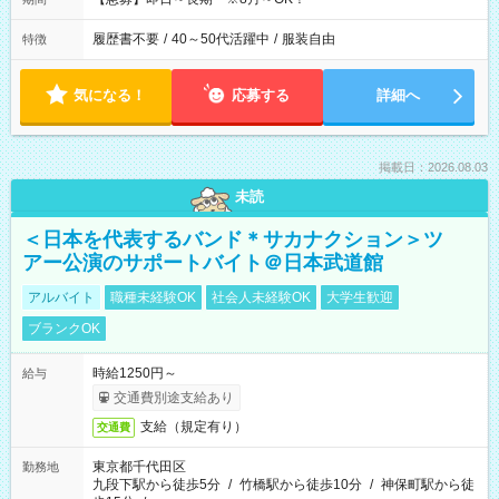
履歴書不要
/
40～50代活躍中
/
服装自由
特徴
気になる！
応募する
詳細へ
掲載日：2026.08.03
未読
＜日本を代表するバンド＊サカナクション＞ツ
アー公演のサポートバイト＠日本武道館
アルバイト
職種未経験OK
社会人未経験OK
大学生歓迎
ブランクOK
時給1250円～
給与
交通費別途支給あり
支給（規定有り）
交通費
東京都千代田区
勤務地
九段下駅から徒歩5分
/
竹橋駅から徒歩10分
/
神保町駅から徒