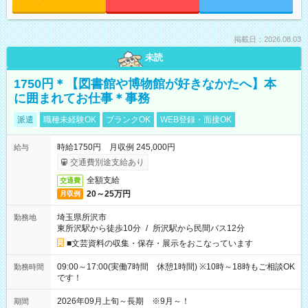
掲載日：2026.08.03
未読
1750円＊【図書館や博物館が好きなかたへ】本
に囲まれてお仕事＊事務
派遣
職種未経験OK
ブランクOK
WEB登録・面接OK
時給1750円 月収例 245,000円
給与
交通費別途支給あり
全額支給
交通費
20～25万円
月収例
埼玉県所沢市
勤務地
東所沢駅から徒歩10分
/
所沢駅から民間バス12分
■文芸資料の収集・保存・展示をおこなっています
09:00～17:00(実働7時間 休憩1時間) ※10時～18時もご相談OK
勤務時間
です！
2026年09月上旬～長期 ※9月～！
期間