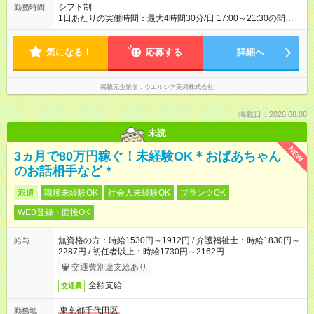
シフト制
勤務時間
1日あたりの実働時間：最大4時間30分/日 17:00～21:30の間で1
日4.5時間の勤務 ☆週3～4日の勤務 ※勤務曜日応相談 ☆未経
験・無資格可
気になる！
応募する
詳細へ
掲載元企業名
ウエルシア薬局株式会社
掲載日：2026.08.08
未読
NEW
3ヵ月で80万円稼ぐ！未経験OK＊おばあちゃん
のお話相手など＊
派遣
職種未経験OK
社会人未経験OK
ブランクOK
WEB登録・面接OK
無資格の方：時給1530円～1912円 / 介護福祉士：時給1830円～
給与
2287円 / 初任者以上：時給1730円～2162円
交通費別途支給あり
全額支給
交通費
東京都千代田区
勤務地