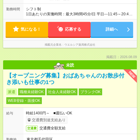
シフト制
勤務時間
1日あたりの実働時間：最大3時間45分/日 平日---11:45～20:45
土・日・祝---10:00～14:00 ☆1日3.75時間の勤務 ☆週3日の勤務
※勤務曜日応相談 ☆未経験・無資格可
気になる！
応募する
詳細へ
掲載元企業名
ウエルシア薬局株式会社
掲載日：2026.08.09
未読
NEW
【オープニング募集】おばあちゃんのお散歩付
き添いも仕事の1つ
派遣
職種未経験OK
社会人未経験OK
ブランクOK
WEB登録・面接OK
時給1400円～ ■週払いOK
給与
交通費別途支給あり
交通費全額支給
交通費
東京都千代田区
勤務地