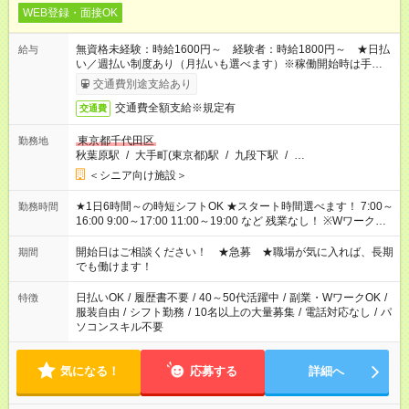
WEB登録・面接OK
無資格未経験：時給1600円～ 経験者：時給1800円～ ★日払
給与
い／週払い制度あり（月払いも選べます）※稼働開始時は手続き
完了次第のお支払いとなります。
交通費別途支給あり
交通費全額支給※規定有
交通費
東京都千代田区
勤務地
秋葉原駅
/
大手町(東京都)駅
/
九段下駅
/
…
＜シニア向け施設＞
★1日6時間～の時短シフトOK ★スタート時間選べます！ 7:00～
勤務時間
16:00 9:00～17:00 11:00～19:00 など 残業なし！ ※Wワークの
場合、他のお仕事と合わせ週40時間超の就業はご案内できませ
ん ※法令に基づき、週20時間以上勤務は社会保険への加入対象
開始日はご相談ください！ ★急募 ★職場が気に入れば、長期
期間
となります ※労働者派遣法（日雇い派遣の原則禁止）により、
でも働けます！
短時間・短期間の就業はご案内が難しい場合があります
日払いOK
/
履歴書不要
/
40～50代活躍中
/
副業・WワークOK
/
特徴
服装自由
/
シフト勤務
/
10名以上の大量募集
/
電話対応なし
/
パ
ソコンスキル不要
気になる！
応募する
詳細へ