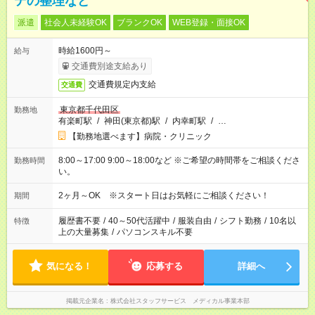
テの整理など
派遣
社会人未経験OK
ブランクOK
WEB登録・面接OK
時給1600円～
給与
交通費別途支給あり
交通費規定内支給
交通費
東京都千代田区
勤務地
有楽町駅
/
神田(東京都)駅
/
内幸町駅
/
…
【勤務地選べます】病院・クリニック
8:00～17:00 9:00～18:00など ※ご希望の時間帯をご相談くださ
勤務時間
い。
2ヶ月～OK ※スタート日はお気軽にご相談ください！
期間
履歴書不要
/
40～50代活躍中
/
服装自由
/
シフト勤務
/
10名以
特徴
上の大量募集
/
パソコンスキル不要
気になる！
応募する
詳細へ
掲載元企業名
株式会社スタッフサービス メディカル事業本部