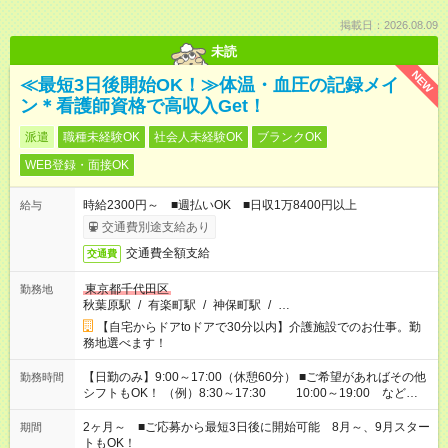
掲載日：2026.08.09
未読
NEW
≪最短3日後開始OK！≫体温・血圧の記録メイ
ン＊看護師資格で高収入Get！
派遣
職種未経験OK
社会人未経験OK
ブランクOK
WEB登録・面接OK
時給2300円～ ■週払いOK ■日収1万8400円以上
給与
交通費別途支給あり
交通費全額支給
交通費
東京都千代田区
勤務地
秋葉原駅
/
有楽町駅
/
神保町駅
/
…
【自宅からドアtoドアで30分以内】介護施設でのお仕事。勤
務地選べます！
【日勤のみ】9:00～17:00（休憩60分） ■ご希望があればその他
勤務時間
シフトもOK！ （例）8:30～17:30 10:00～19:00 など
「家族とお休みを合わせたい」 「できれば残業はしたくない」
など、あなたのご希望に沿ったお仕事をご紹介します！ ※Wワ
2ヶ月～ ■ご応募から最短3日後に開始可能 8月～、9月スター
期間
ーク希望の方へ 今ご覧のお仕事で希望する勤務時間と、もう1つ
トもOK！