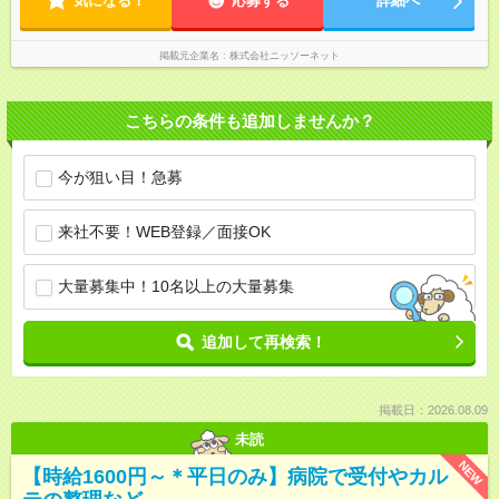
気になる！
応募する
詳細へ
掲載元企業名
株式会社ニッソーネット
こちらの条件も追加しませんか？
今が狙い目！急募
来社不要！WEB登録／面接OK
大量募集中！10名以上の大量募集
追加して再検索！
掲載日：2026.08.09
未読
NEW
【時給1600円～＊平日のみ】病院で受付やカル