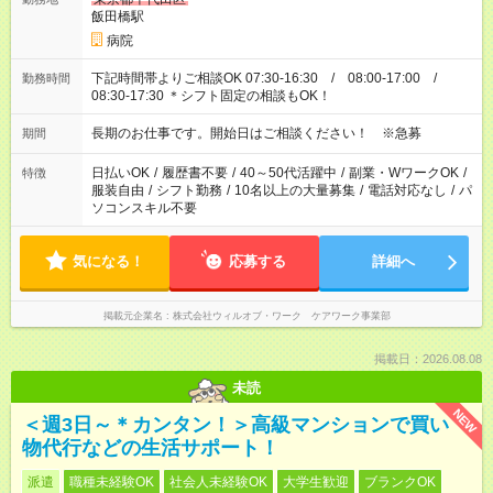
飯田橋駅
病院
下記時間帯よりご相談OK 07:30-16:30 / 08:00-17:00 /
勤務時間
08:30-17:30 ＊シフト固定の相談もOK！
長期のお仕事です。開始日はご相談ください！ ※急募
期間
日払いOK
/
履歴書不要
/
40～50代活躍中
/
副業・WワークOK
/
特徴
服装自由
/
シフト勤務
/
10名以上の大量募集
/
電話対応なし
/
パ
ソコンスキル不要
気になる！
応募する
詳細へ
掲載元企業名
株式会社ウィルオブ・ワーク ケアワーク事業部
掲載日：2026.08.08
未読
NEW
＜週3日～＊カンタン！＞高級マンションで買い
物代行などの生活サポート！
派遣
職種未経験OK
社会人未経験OK
大学生歓迎
ブランクOK