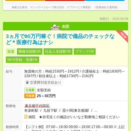
掲載元企業名
マンパワーグループ株式会社 ケアサービス事業部 （医療福祉介護関連）
掲載日：2026.08.08
未読
NEW
3ヵ月で80万円稼ぐ！病院で備品のチェックな
ど＊医療行為はナシ
派遣
職種未経験OK
社会人未経験OK
ブランクOK
WEB登録・面接OK
無資格の方：時給1530円～1912円 / 介護福祉士：時給1830円～
給与
2287円 / 初任者以上：時給1730円～2162円
交通費別途支給あり
全額支給
交通費
25～30万円
月収例
東京都千代田区
勤務地
有楽町駅
/
九段下駅
/
霞ケ関(東京都)駅
/
…
病院 ★自宅近くの施設がいいなど勤務地ご相談ください
【シフト例】 07:00～16:00 09:00～18:00 17:00～09:00 ※ 上記
勤務時間