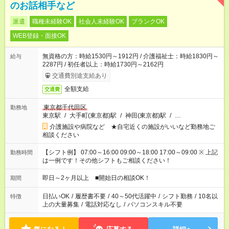
のお話相手など
派遣
職種未経験OK
社会人未経験OK
ブランクOK
WEB登録・面接OK
無資格の方：時給1530円～1912円 / 介護福祉士：時給1830円～
給与
2287円 / 初任者以上：時給1730円～2162円
交通費別途支給あり
全額支給
交通費
東京都千代田区
勤務地
東京駅
/
大手町(東京都)駅
/
神田(東京都)駅
/
…
介護施設や病院など ★自宅近くの施設がいいなど勤務地ご
相談ください
【シフト例】 07:00～16:00 09:00～18:00 17:00～09:00 ※ 上記
勤務時間
は一例です！その他シフトもご相談ください！
即日～2ヶ月以上 ■開始日の相談OK！
期間
日払いOK
/
履歴書不要
/
40～50代活躍中
/
シフト勤務
/
10名以
特徴
上の大量募集
/
電話対応なし
/
パソコンスキル不要