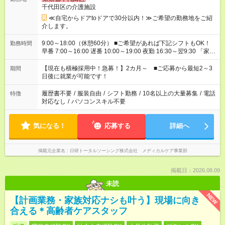
千代田区の介護施設
≪自宅からドアtoドアで30分以内！≫ご希望の勤務地をご紹
介します。
9:00～18:00（休憩60分） ■ご希望があれば下記シフトもOK！
勤務時間
早番 7:00～16:00 遅番 10:00～19:00 夜勤 16:30～翌9:30 「家族
と休みを合わせたい」 「余裕を持って夕飯の準備がしたい」
「できれば残業はしたくない」 など、ご希望を教えてください
【現在も積極採用中！急募！】2カ月～ ■ご応募から最短2～3
期間
ね。 ※Wワーク希望の方へ 今ご覧のお仕事で希望する勤務時間
日後に就業が可能です！
と、もう1つのお仕事の勤務時間。 合計で週40時間を超える場
合は応募できません。
履歴書不要
/
服装自由
/
シフト勤務
/
10名以上の大量募集
/
電話
特徴
対応なし
/
パソコンスキル不要
気になる！
応募する
詳細へ
掲載元企業名
日研トータルソーシング株式会社 メディカルケア事業部
掲載日：2026.08.09
未読
NEW
【計画業務・家族対応ナシも叶う】現場に向き
合える＊高齢者ケアスタッフ