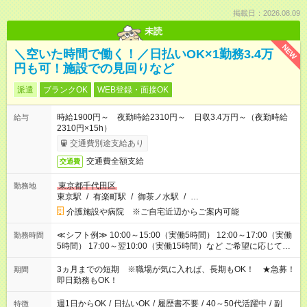
掲載日：2026.08.09
未読
NEW
＼空いた時間で働く！／日払いOK×1勤務3.4万
円も可！施設での見回りなど
派遣
ブランクOK
WEB登録・面接OK
時給1900円～ 夜勤時給2310円～ 日収3.4万円～（夜勤時給
給与
2310円×15h）
交通費別途支給あり
交通費全額支給
交通費
東京都千代田区
勤務地
東京駅
/
有楽町駅
/
御茶ノ水駅
/
…
介護施設や病院 ※ご自宅近辺からご案内可能
≪シフト例≫ 10:00～15:00（実働5時間） 12:00～17:00（実働
勤務時間
5時間） 17:00～翌10:00（実働15時間）など ご希望に応じて、
働く時間は調整できます！ お気軽に担当へ相談ください！
3ヵ月までの短期 ※職場が気に入れば、長期もOK！ ★急募！
期間
即日勤務もOK！
週1日からOK
/
日払いOK
/
履歴書不要
/
40～50代活躍中
/
副
特徴