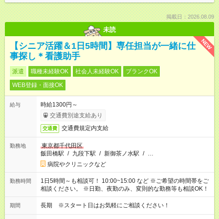
掲載日：2026.08.09
未読
NEW
【シニア活躍＆1日5時間】専任担当が一緒に仕
事探し＊看護助手
派遣
職種未経験OK
社会人未経験OK
ブランクOK
WEB登録・面接OK
時給1300円～
給与
交通費別途支給あり
交通費規定内支給
交通費
東京都千代田区
勤務地
飯田橋駅
/
九段下駅
/
新御茶ノ水駅
/
…
病院やクリニックなど
1日5時間～も相談可！ 10:00~15:00 など ※ご希望の時間帯をご
勤務時間
相談ください。 ※日勤、夜勤のみ、変則的な勤務等も相談OK！
長期 ※スタート日はお気軽にご相談ください！
期間