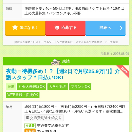
のお仕事の勤務時間。 合計で週40時間を超える場合は応募でき
ません
履歴書不要
/
40～50代活躍中
/
服装自由
/
シフト勤務
/
10名以
特徴
上の大量募集
/
パソコンスキル不要
気になる！
応募する
詳細へ
掲載元企業名
日研トータルソーシング株式会社 メディカルケア事業部 ナース派遣
掲載日：2026.08.09
未読
NEW
夜勤＝待機多め！？【週2日で月収25.9万円】介
護スタッフ＊日払いOK!
派遣
社会人未経験OK
大学生歓迎
ブランクOK
WEB登録・面接OK
経験者時給1800円～（夜勤時給2250円～）★日収3万2400円以
給与
上★日払い／週払い制度あり（月払いも選べます）※稼働開始時
は手続き完了次第のお支払いとなります。
交通費別途支給あり
交通費支給※規定有
交通費
25～30万円
月収例