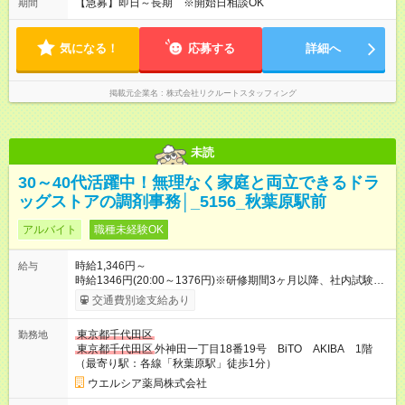
【急募】即日～長期 ※開始日相談OK
期間
気になる！
応募する
詳細へ
掲載元企業名
株式会社リクルートスタッフィング
未読
30～40代活躍中！無理なく家庭と両立できるドラ
ッグストアの調剤事務│_5156_秋葉原駅前
アルバイト
職種未経験OK
時給1,346円～
給与
時給1346円(20:00～1376円)※研修期間3ヶ月以降、社内試験に
よる更新判定あり 社内試験合格後、時給＋50～100円の昇給あ
交通費別途支給あり
り （大学生は＋20円） 試用期間あり：入社日から3ヶ月間／本
採用と待遇は変わりません。 【試用期間】試用期間あり 試用期
東京都千代田区
勤務地
間の長さ：3ヶ月 雇用形態、給与は本採用時と同じです。
東京都千代田区
外神田一丁目18番19号 BiTO AKIBA 1階
（最寄り駅：各線「秋葉原駅」徒歩1分）
ウエルシア薬局株式会社