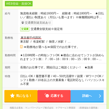
WEB登録・面接OK
無資格未経験：時給1600円～ 経験者：時給1800円～ ★日払
給与
い／週払い制度あり（月払いも選べます）※稼働開始時は手続き
完了次第のお支払いとなります。
交通費別途支給あり
交通費全額支給※規定有
交通費
東京都千代田区
勤務地
東京駅
/
有楽町駅
/
御茶ノ水駅
/
…
≪勤務地が選べる≫病院でのお仕事です。
★1日6時間～の時短シフトOK ★都合に合わせてシフトが決めら
勤務時間
れます シフト例： 7：00～16：00 9：00～15：00 9：00～
18：00 11：00～20：00 など ※Wワークの場合、他のお仕事と
合わせ週40時間超の就業はご案内できません ※法令に基づき、
長期のお仕事です。開始日はご相談ください！ ★急募
期間
週20時間以上勤務は社会保険への加入対象となります ※労働者
派遣法（日雇い派遣の原則禁止）により、短時間・短期間の就
日払いOK
/
履歴書不要
/
40～50代活躍中
/
副業・WワークOK
/
特徴
業はご案内が難しい場合があります
シフト勤務
/
10名以上の大量募集
/
電話対応なし
/
パソコンスキ
ル不要
気になる！
応募する
詳細へ
掲載元企業名
マンパワーグループ株式会社 ケアサービス事業部 （医療福祉介護関連）