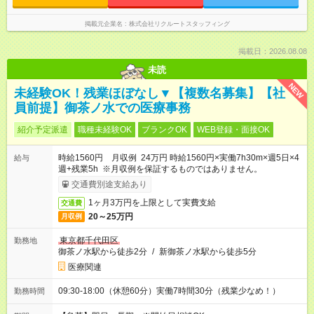
掲載元企業名
株式会社リクルートスタッフィング
掲載日：2026.08.08
未読
NEW
未経験OK！残業ほぼなし▼【複数名募集】【社
員前提】御茶ノ水での医療事務
紹介予定派遣
職種未経験OK
ブランクOK
WEB登録・面接OK
時給1560円 月収例 24万円 時給1560円×実働7h30m×週5日×4
給与
週+残業5h ※月収例を保証するものではありません。
交通費別途支給あり
1ヶ月3万円を上限として実費支給
交通費
20～25万円
月収例
東京都千代田区
勤務地
御茶ノ水駅から徒歩2分
/
新御茶ノ水駅から徒歩5分
医療関連
09:30-18:00（休憩60分）実働7時間30分（残業少なめ！）
勤務時間