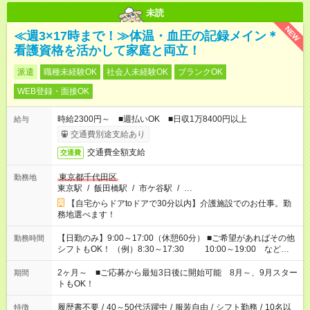
未読
NEW
≪週3×17時まで！≫体温・血圧の記録メイン＊
看護資格を活かして家庭と両立！
派遣
職種未経験OK
社会人未経験OK
ブランクOK
WEB登録・面接OK
時給2300円～ ■週払いOK ■日収1万8400円以上
給与
交通費別途支給あり
交通費全額支給
交通費
東京都千代田区
勤務地
東京駅
/
飯田橋駅
/
市ケ谷駅
/
…
【自宅からドアtoドアで30分以内】介護施設でのお仕事。勤
務地選べます！
【日勤のみ】9:00～17:00（休憩60分） ■ご希望があればその他
勤務時間
シフトもOK！ （例）8:30～17:30 10:00～19:00 など
「家族とお休みを合わせたい」 「できれば残業はしたくない」
など、あなたのご希望に沿ったお仕事をご紹介します！ ※Wワ
2ヶ月～ ■ご応募から最短3日後に開始可能 8月～、9月スター
期間
ーク希望の方へ 今ご覧のお仕事で希望する勤務時間と、もう1つ
トもOK！
のお仕事の勤務時間。 合計で週40時間を超える場合は応募でき
ません
履歴書不要
/
40～50代活躍中
/
服装自由
/
シフト勤務
/
10名以
特徴