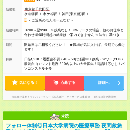
東京都千代田区
勤務地
水道橋駅
/
市ケ谷駅
/
神田(東京都)駅
/
…
＜ご近所の老人ホームなど＞
16:00～翌9:00 ※残業なし！ ※Wワークの場合、他のお仕事と
勤務時間
合わせ週40時間超の就業はご案内できません ※法令に基づき、
週20時間以上勤務は社会保険への加入対象となります ※労働者
派遣法（日雇い派遣の原則禁止）により、短時間・短期間の就
開始日はご相談ください！ ★職場が気に入れば、長期でも働け
期間
業はご案内が難しい場合があります
ます！
日払いOK
/
履歴書不要
/
40～50代活躍中
/
副業・WワークOK
/
特徴
服装自由
/
シフト勤務
/
10名以上の大量募集
/
電話対応なし
/
パ
ソコンスキル不要
気になる！
応募する
詳細へ
掲載元企業名
マンパワーグループ株式会社 ケアサービス事業部 （医療福祉介護関連）
未読
フォロー体制◎日本大学病院の医療事務 夜間救急