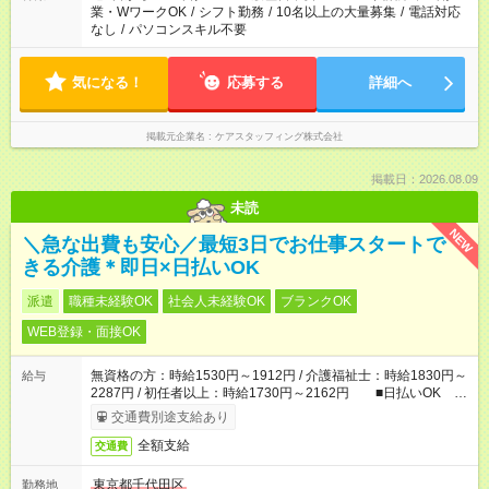
業・WワークOK
/
シフト勤務
/
10名以上の大量募集
/
電話対応
なし
/
パソコンスキル不要
気になる！
応募する
詳細へ
掲載元企業名
ケアスタッフィング株式会社
掲載日：2026.08.09
未読
NEW
＼急な出費も安心／最短3日でお仕事スタートで
きる介護＊即日×日払いOK
派遣
職種未経験OK
社会人未経験OK
ブランクOK
WEB登録・面接OK
無資格の方：時給1530円～1912円 / 介護福祉士：時給1830円～
給与
2287円 / 初任者以上：時給1730円～2162円 ■日払いOK ■
日収例：1万2240円（時給1530円×8h）
交通費別途支給あり
全額支給
交通費
東京都千代田区
勤務地