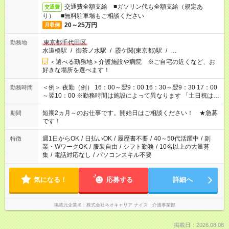
交通費全額支給 ■ガソリン代も全額支給（規定あ
交通費
り） ■無料駐車場もご相談ください
20～25万円
月収例
東京都千代田区
勤務地
水道橋駅
/
御茶ノ水駅
/
霞ケ関(東京都)駅
/
…
＜選べる勤務地＞介護施設や病院 ※ご自宅の近くなど、お
好きな場所を選べます！
＜例＞ 夜勤（例） 16：00～翌9：00 16：30～翌9：30 17：00
勤務時間
～翌10：00 ※勤務時間は施設によって異なります 「土日祝は休
みたい」 「しっかり稼ぎたい」 「もう少し遅い時間から始めた
い」など ご希望にあったお仕事をご案内いたします。 ※未経験
短期2ヵ月～のお仕事です。開始日はご相談ください！ ★急募
期間
の方の場合は1～2ヶ月間は日中での仕事を経験いただき、 お
です！
仕事に慣れてからの夜勤になります。 ★家庭の都合でお休みが
必要な場合も遠慮なくご相談ください。
週1日からOK
/
日払いOK
/
履歴書不要
/
40～50代活躍中
/
副
特徴
業・WワークOK
/
服装自由
/
シフト勤務
/
10名以上の大量募
集
/
電話対応なし
/
パソコンスキル不要
気になる！
応募する
詳細へ
掲載元企業名
株式会社ネオキャリア ナイス！介護事業部
掲載日：2026.08.08