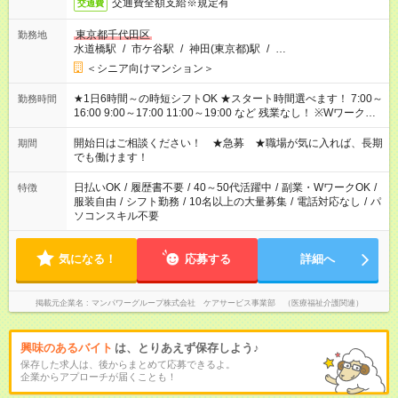
交通費全額支給※規定有
交通費
東京都千代田区
勤務地
水道橋駅
/
市ケ谷駅
/
神田(東京都)駅
/
…
＜シニア向けマンション＞
★1日6時間～の時短シフトOK ★スタート時間選べます！ 7:00～
勤務時間
16:00 9:00～17:00 11:00～19:00 など 残業なし！ ※Wワークの
場合、他のお仕事と合わせ週40時間超の就業はご案内できませ
ん ※法令に基づき、週20時間以上勤務は社会保険への加入対象
開始日はご相談ください！ ★急募 ★職場が気に入れば、長期
期間
となります ※労働者派遣法（日雇い派遣の原則禁止）により、
でも働けます！
短時間・短期間の就業はご案内が難しい場合があります
日払いOK
/
履歴書不要
/
40～50代活躍中
/
副業・WワークOK
/
特徴
服装自由
/
シフト勤務
/
10名以上の大量募集
/
電話対応なし
/
パ
ソコンスキル不要
気になる！
応募する
詳細へ
掲載元企業名
マンパワーグループ株式会社 ケアサービス事業部 （医療福祉介護関連）
興味のあるバイト
は、とりあえず保存しよう♪
保存した求人は、後からまとめて応募できるよ。
企業からアプローチが届くことも！