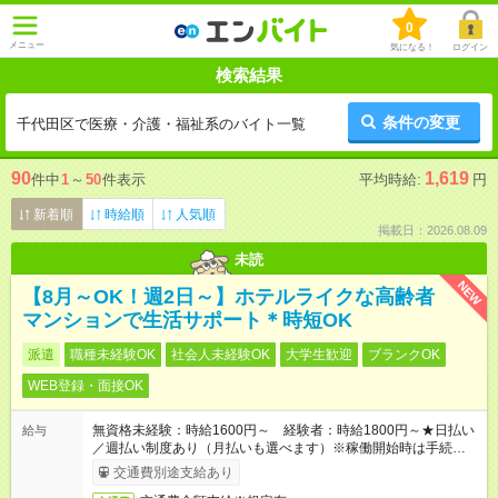
0
メニュー
気になる！
ログイン
検索結果
条件の変更
千代田区で医療・介護・福祉系のバイト一覧
90
1,619
件中
1
～
50
件表示
平均時給:
円
新着順
時給順
人気順
掲載日：2026.08.09
未読
NEW
【8月～OK！週2日～】ホテルライクな高齢者
マンションで生活サポート＊時短OK
派遣
職種未経験OK
社会人未経験OK
大学生歓迎
ブランクOK
WEB登録・面接OK
無資格未経験：時給1600円～ 経験者：時給1800円～★日払い
給与
／週払い制度あり（月払いも選べます）※稼働開始時は手続き完
了次第のお支払いとなります。
交通費別途支給あり