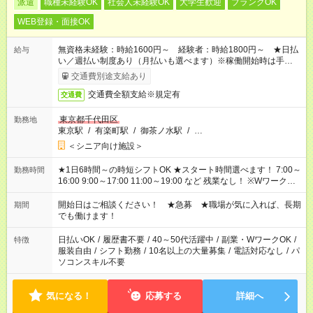
派遣
職種未経験OK
社会人未経験OK
大学生歓迎
ブランクOK
WEB登録・面接OK
無資格未経験：時給1600円～ 経験者：時給1800円～ ★日払
給与
い／週払い制度あり（月払いも選べます）※稼働開始時は手続き
完了次第のお支払いとなります。
交通費別途支給あり
交通費全額支給※規定有
交通費
東京都千代田区
勤務地
東京駅
/
有楽町駅
/
御茶ノ水駅
/
…
＜シニア向け施設＞
★1日6時間～の時短シフトOK ★スタート時間選べます！ 7:00～
勤務時間
16:00 9:00～17:00 11:00～19:00 など 残業なし！ ※Wワークの
場合、他のお仕事と合わせ週40時間超の就業はご案内できませ
ん ※法令に基づき、週20時間以上勤務は社会保険への加入対象
開始日はご相談ください！ ★急募 ★職場が気に入れば、長期
期間
となります ※労働者派遣法（日雇い派遣の原則禁止）により、
でも働けます！
短時間・短期間の就業はご案内が難しい場合があります
日払いOK
/
履歴書不要
/
40～50代活躍中
/
副業・WワークOK
/
特徴
服装自由
/
シフト勤務
/
10名以上の大量募集
/
電話対応なし
/
パ
ソコンスキル不要
気になる！
応募する
詳細へ