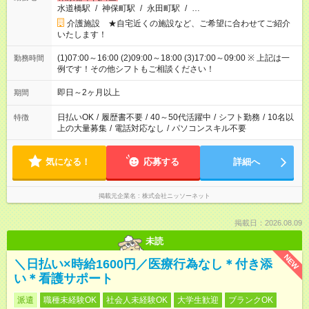
水道橋駅
/
神保町駅
/
永田町駅
/
…
介護施設 ★自宅近くの施設など、ご希望に合わせてご紹介
いたします！
(1)07:00～16:00 (2)09:00～18:00 (3)17:00～09:00 ※ 上記は一
勤務時間
例です！その他シフトもご相談ください！
即日～2ヶ月以上
期間
日払いOK
/
履歴書不要
/
40～50代活躍中
/
シフト勤務
/
10名以
特徴
上の大量募集
/
電話対応なし
/
パソコンスキル不要
気になる！
応募する
詳細へ
掲載元企業名
株式会社ニッソーネット
掲載日：2026.08.09
未読
NEW
＼日払い×時給1600円／医療行為なし＊付き添
い＊看護サポート
派遣
職種未経験OK
社会人未経験OK
大学生歓迎
ブランクOK