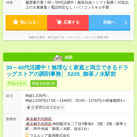
履歴書不要
/
40～50代活躍中
/
服装自由
/
シフト勤務
/
10名以
特徴
上の大量募集
/
電話対応なし
/
パソコンスキル不要
気になる！
応募する
詳細へ
掲載元企業名
株式会社スタッフサービス メディカル事業本部
未読
30～40代活躍中！無理なく家庭と両立できるドラ
ッグストアの調剤事務│_5205_御茶ノ水駅前
アルバイト
職種未経験OK
時給1,326円～
給与
時給1326円(17:00～1346円、20:00～1376円)※研修期間3ヶ月
以降、社内試験による更新判定あり 社内試験合格後、時給＋50
交通費別途支給あり
～100円の昇給あり （大学生は＋20円） 試用期間あり：入社日
から3ヶ月間／本採用と待遇は変わりません。 【試用期間】試用
東京都千代田区
勤務地
期間あり 試用期間の長さ：3ヶ月 雇用形態、給与は本採用時と
東京都千代田区
神田駿河台二丁目4番地4 1階・2階（最寄り
同じです。
駅：JR中央線「御茶ノ水駅」徒歩1分）
ウエルシア薬局株式会社