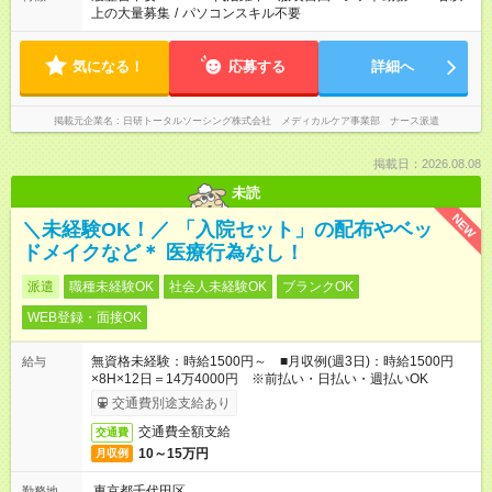
上の大量募集
/
パソコンスキル不要
気になる！
応募する
詳細へ
掲載元企業名
日研トータルソーシング株式会社 メディカルケア事業部 ナース派遣
掲載日：2026.08.08
未読
NEW
＼未経験OK！／ 「入院セット」の配布やベッ
ドメイクなど＊ 医療行為なし！
派遣
職種未経験OK
社会人未経験OK
ブランクOK
WEB登録・面接OK
無資格未経験：時給1500円～ ■月収例(週3日)：時給1500円
給与
×8H×12日＝14万4000円 ※前払い・日払い・週払いOK
交通費別途支給あり
交通費全額支給
交通費
10～15万円
月収例
東京都千代田区
勤務地