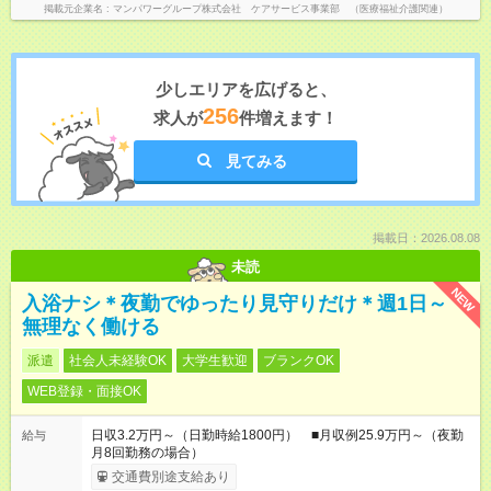
掲載元企業名
マンパワーグループ株式会社 ケアサービス事業部 （医療福祉介護関連）
少しエリアを広げると、
256
求人が
件増えます！
見てみる
掲載日：2026.08.08
未読
NEW
入浴ナシ＊夜勤でゆったり見守りだけ＊週1日～
無理なく働ける
派遣
社会人未経験OK
大学生歓迎
ブランクOK
WEB登録・面接OK
日収3.2万円～（日勤時給1800円） ■月収例25.9万円～（夜勤
給与
月8回勤務の場合）
交通費別途支給あり