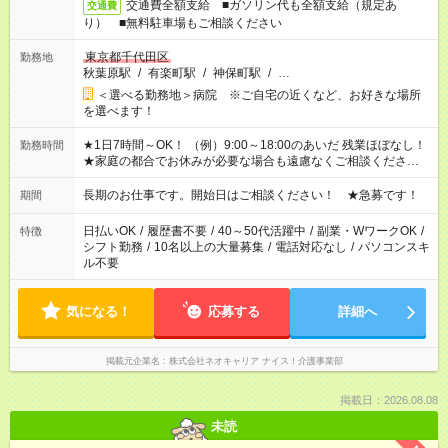
交通費全額支給 ■ガソリン代も全額支給（規定あ
交通費
り） ■無料駐車場もご相談ください
東京都千代田区
勤務地
秋葉原駅
/
有楽町駅
/
神保町駅
/
…
＜選べる勤務地＞病院 ※ご自宅の近くなど、お好きな場所
を選べます！
★1日7時間～OK！ （例）9:00～18:00のあいだ 残業ほぼなし！
勤務時間
★家庭の都合でお休みが必要な場合も遠慮なくご相談ください。
※シフトはご希望に合わせて調整可能です。 その他、 ＊週4日・
1日7時間 ＊日勤のみ ＊土日休み ＊午前だけ・午後だけ ＊平日
長期のお仕事です。開始日はご相談ください！ ★急募です！
期間
のみ・土日のみ ＊Wワークや扶養内 など、いろんなシフトのお
仕事をご紹介できます！ 登録の際に、あなたのご希望をお聞か
日払いOK
/
履歴書不要
/
40～50代活躍中
/
副業・WワークOK
/
特徴
せください。
シフト勤務
/
10名以上の大量募集
/
電話対応なし
/
パソコンスキ
ル不要
気になる！
応募する
詳細へ
掲載元企業名
株式会社ネオキャリア ナイス！介護事業部
掲載日：2026.08.08
未読