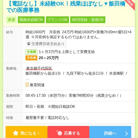
NEW
【電話なし】未経験OK！残業ほぼなし▼飯田橋
での医療事務
派遣
職種未経験OK
ブランクOK
WEB登録・面接OK
時給1600円 月収例 24万円 時給1600円×実働7h30m×週5日×4
給与
週 ※月収例を保証するものではありません。
交通費別途支給あり
1ヶ月3万円を上限として実費支給
交通費
20～25万円
月収例
東京都千代田区
勤務地
飯田橋駅から徒歩1分
/
九段下駅から徒歩11分
/
水道橋駅
/
…
教育関連
08:45-17:30（休憩75分）実働7時間30分（残業少なめ！）
勤務時間
即日～長期 ※開始日相談OK
期間
履歴書不要
/
電話対応なし
特徴
気になる！
応募する
詳細へ