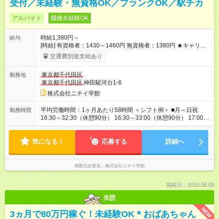
受付／未経験・無資格OK／ブランクOK／駅チカ
アルバイト
職種未経験OK
時給1,380円～
給与
[時給] 有資格者：1430～1460円 無資格者：1380円 ★キャリア
アップ制度あり 進級により給与がアップします！ 【試用期間】
交通費別途支給あり
試用期間あり 試用期間の長さ：3ヶ月 雇用形態、給与は本採用
時と同じです。
東京都千代田区
勤務地
東京都千代田区
神田駿河台1-6
株式会社ニチイ学館
平均労働時間：1ヶ月あたり58時間 ＜シフト例＞ ■月～日祝
勤務時間
16:30～32:30（休憩90分） 16:30～33:00（休憩90分） 17:00～
32:30（休憩90分） 17:00～33:00（休憩90分） 14:00～
33:00（休憩90分） 9:00～17:00（休憩60分） ※上記時間帯や曜
気になる！
日でのシフト制 平均労働時間：1ヶ月あたり58時間 ＜シフト例
応募する
詳細へ
＞ ■月～日祝 16:30～32:30（休憩90分） 16:30～33:00（休憩
90分） 17:00～32:30（休憩90分） 17:00～33:00（休憩90分）
14:00～33:00（休憩90分） 9:00～17:00（休憩60分） ※上記時
掲載元企業名
株式会社ニチイ学館
間帯や曜日でのシフト制
掲載日：2026.08.09
未読
NEW
3ヵ月で80万円稼ぐ！未経験OK＊おばあちゃん