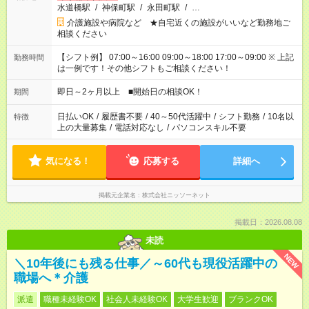
水道橋駅
/
神保町駅
/
永田町駅
/
…
介護施設や病院など ★自宅近くの施設がいいなど勤務地ご
相談ください
【シフト例】 07:00～16:00 09:00～18:00 17:00～09:00 ※ 上記
勤務時間
は一例です！その他シフトもご相談ください！
即日～2ヶ月以上 ■開始日の相談OK！
期間
日払いOK
/
履歴書不要
/
40～50代活躍中
/
シフト勤務
/
10名以
特徴
上の大量募集
/
電話対応なし
/
パソコンスキル不要
気になる！
応募する
詳細へ
掲載元企業名
株式会社ニッソーネット
掲載日：2026.08.08
未読
NEW
＼10年後にも残る仕事／～60代も現役活躍中の
職場へ＊介護
派遣
職種未経験OK
社会人未経験OK
大学生歓迎
ブランクOK