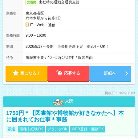
出社時の通勤交通費支給
交通費
東京都港区
勤務地
六本木駅から徒歩3分
IT・Web・通信
9:00～16:00
勤務時間
2026/8/17～長期 ※長期更新予定 ※8月～OK！
期間
履歴書不要
/
40～50代活躍中
/
服装自由
特徴
気になる！
応募する
詳細へ
掲載日：2026.08.03
未読
1750円＊【図書館や博物館が好きなかたへ】本
に囲まれてお仕事＊事務
派遣
職種未経験OK
ブランクOK
WEB登録・面接OK