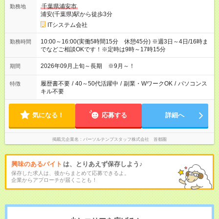
千葉県浦安市
勤務地
浦安(千葉県)駅から徒歩3分
ITシステム会社
10:00～16:00(実働5時間15分 休憩45分) ※週3日～4日/16時ま
勤務時間
でなどご相談OKです！※定時は9時～17時15分
2026年09月上旬～長期 ※9月～！
期間
履歴書不要
/
40～50代活躍中
/
副業・WワークOK
/
パソコンス
特徴
キル不要
気になる！
応募する
詳細へ
掲載元企業名
パーソルテンプスタッフ株式会社 首都圏
興味のあるバイト
は、とりあえず保存しよう♪
保存した求人は、後からまとめて応募できるよ。
企業からアプローチが届くことも！