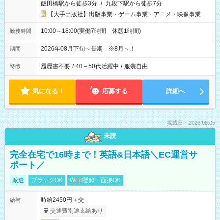
飯田橋駅から徒歩3分
/
九段下駅から徒歩7分
【大手出版社】出版事業・ゲーム事業・アニメ・映像事業
10:00～18:00(実働7時間 休憩1時間)
勤務時間
2026年08月下旬～長期 ※8月～！
期間
履歴書不要
/
40～50代活躍中
/
服装自由
特徴
気になる！
応募する
詳細へ
掲載日：2026.08.05
未読
完全在宅で16時まで！英語&日本語＼EC運営サ
ポート／
派遣
ブランクOK
WEB登録・面接OK
時給2450円＋交
給与
交通費別途支給あり