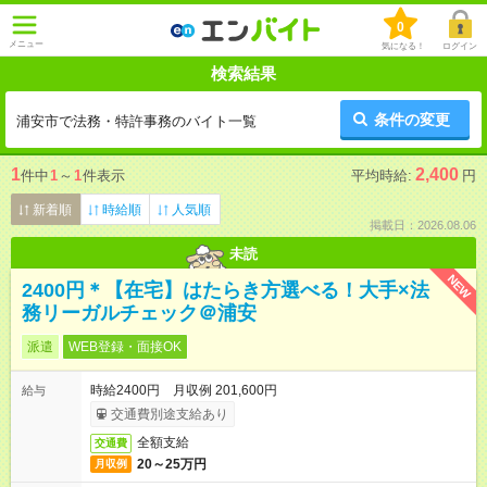
0
メニュー
気になる！
ログイン
検索結果
条件の変更
浦安市で法務・特許事務のバイト一覧
1
2,400
件中
1
～
1
件表示
平均時給:
円
新着順
時給順
人気順
掲載日：2026.08.06
未読
NEW
2400円＊【在宅】はたらき方選べる！大手×法
務リーガルチェック＠浦安
派遣
WEB登録・面接OK
時給2400円 月収例 201,600円
給与
交通費別途支給あり
全額支給
交通費
20～25万円
月収例