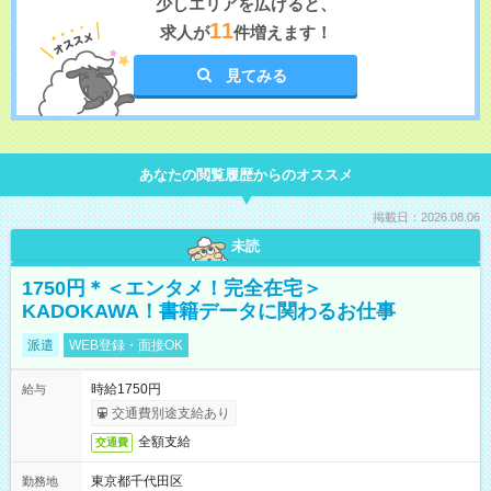
少しエリアを広げると、
11
求人が
件増えます！
見てみる
あなたの閲覧履歴からのオススメ
掲載日：2026.08.06
未読
1750円＊＜エンタメ！完全在宅＞
KADOKAWA！書籍データに関わるお仕事
派遣
WEB登録・面接OK
時給1750円
給与
交通費別途支給あり
全額支給
交通費
東京都千代田区
勤務地