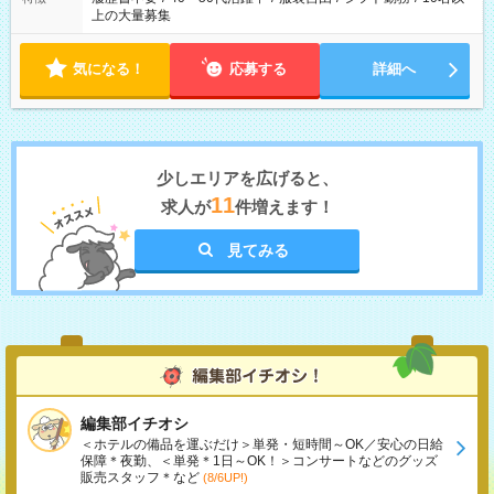
上の大量募集
気になる！
応募する
詳細へ
少しエリアを広げると、
11
求人が
件増えます！
見てみる
編集部イチオシ
＜ホテルの備品を運ぶだけ＞単発・短時間～OK／安心の日給
保障＊夜勤、＜単発＊1日～OK！＞コンサートなどのグッズ
販売スタッフ＊など
(8/6UP!)