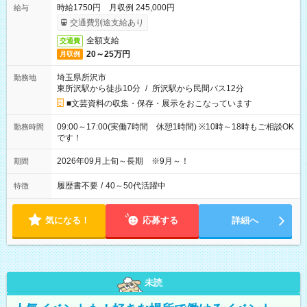
時給1750円 月収例 245,000円
給与
交通費別途支給あり
全額支給
交通費
20～25万円
月収例
埼玉県所沢市
勤務地
東所沢駅から徒歩10分
/
所沢駅から民間バス12分
■文芸資料の収集・保存・展示をおこなっています
09:00～17:00(実働7時間 休憩1時間) ※10時～18時もご相談OK
勤務時間
です！
2026年09月上旬～長期 ※9月～！
期間
履歴書不要
/
40～50代活躍中
特徴
気になる！
応募する
詳細へ
未読