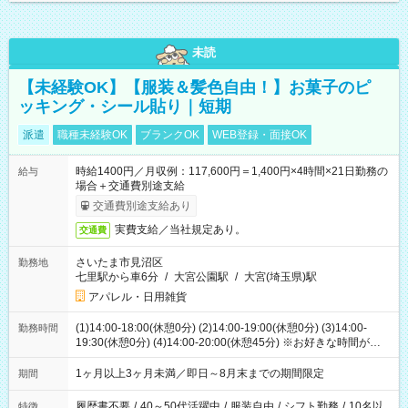
未読
【未経験OK】【服装＆髪色自由！】お菓子のピ
ッキング・シール貼り｜短期
派遣
職種未経験OK
ブランクOK
WEB登録・面接OK
時給1400円／月収例：117,600円＝1,400円×4時間×21日勤務の
給与
場合＋交通費別途支給
交通費別途支給あり
実費支給／当社規定あり。
交通費
さいたま市見沼区
勤務地
七里駅から車6分
/
大宮公園駅
/
大宮(埼玉県)駅
アパレル・日用雑貨
(1)14:00-18:00(休憩0分) (2)14:00-19:00(休憩0分) (3)14:00-
勤務時間
19:30(休憩0分) (4)14:00-20:00(休憩45分) ※お好きな時間が選べ
ます
1ヶ月以上3ヶ月未満／即日～8月末までの期間限定
期間
履歴書不要
/
40～50代活躍中
/
服装自由
/
シフト勤務
/
10名以
特徴