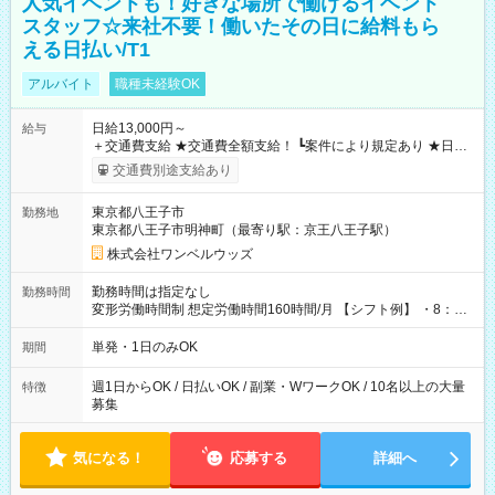
人気イベントも！好きな場所で働けるイベント
スタッフ☆来社不要！働いたその日に給料もら
える日払い/T1
アルバイト
職種未経験OK
日給13,000円～
給与
＋交通費支給 ★交通費全額支給！ ┗案件により規定あり ★日払
いOK！（規定あり） ┗働いたその日に現金GET♪ お仕事後はコ
交通費別途支給あり
ンビニATMから 日払い分を引き落とせます！ 【試用期間】試
用期間なし
東京都八王子市
勤務地
東京都八王子市明神町（最寄り駅：京王八王子駅）
株式会社ワンベルウッズ
勤務時間は指定なし
勤務時間
変形労働時間制 想定労働時間160時間/月 【シフト例】 ・8：00
～21：00
単発・1日のみOK
期間
週1日からOK / 日払いOK / 副業・WワークOK / 10名以上の大量
特徴
募集
気になる！
応募する
詳細へ