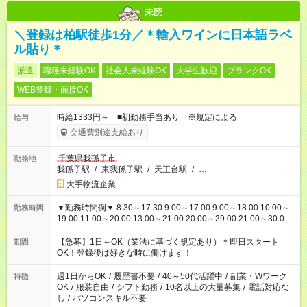
未読
＼登録は柏駅徒歩1分／＊輸入ワインに日本語ラベ
ル貼り＊
派遣
職種未経験OK
社会人未経験OK
大学生歓迎
ブランクOK
WEB登録・面接OK
時給1333円～ ■初勤務手当あり ※規定による
給与
交通費別途支給あり
千葉県我孫子市
勤務地
我孫子駅
/
東我孫子駅
/
天王台駅
/
…
大手物流企業
▼勤務時間例▼ 8:30～17:30 9:00～17:00 9:00～18:00 10:00～
勤務時間
19:00 11:00～20:00 13:00～21:00 20:00～29:00 21:00～30:00
22:00～31:00 上記以外にもシフトパターンあり！ 短時間の勤務
もご紹介できる場合があるのでご相談ください！ ご都合に合わ
【急募】1日～OK（業法に基づく規定あり）＊即日スタート
期間
せてお仕事をご案内します＾＾
OK！登録後は好きな時に働けます！
週1日からOK
/
履歴書不要
/
40～50代活躍中
/
副業・Wワーク
特徴
OK
/
服装自由
/
シフト勤務
/
10名以上の大量募集
/
電話対応な
し
/
パソコンスキル不要