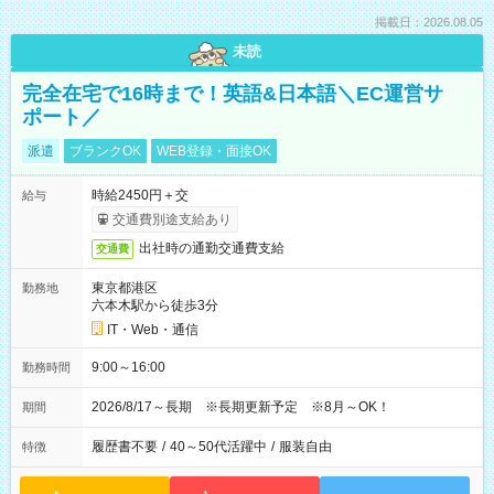
掲載日：2026.08.05
未読
完全在宅で16時まで！英語&日本語＼EC運営サ
ポート／
派遣
ブランクOK
WEB登録・面接OK
時給2450円＋交
給与
交通費別途支給あり
出社時の通勤交通費支給
交通費
東京都港区
勤務地
六本木駅から徒歩3分
IT・Web・通信
9:00～16:00
勤務時間
2026/8/17～長期 ※長期更新予定 ※8月～OK！
期間
履歴書不要
/
40～50代活躍中
/
服装自由
特徴