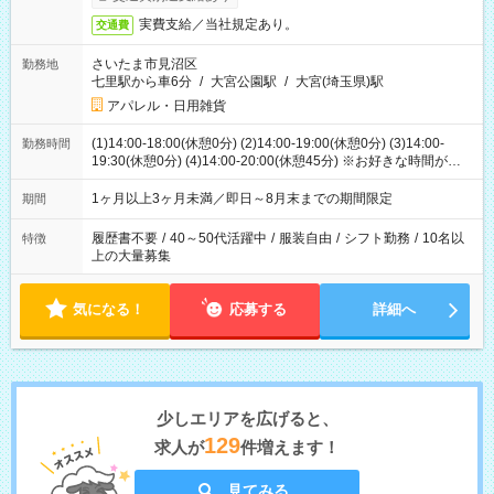
実費支給／当社規定あり。
交通費
さいたま市見沼区
勤務地
七里駅から車6分
/
大宮公園駅
/
大宮(埼玉県)駅
アパレル・日用雑貨
(1)14:00-18:00(休憩0分) (2)14:00-19:00(休憩0分) (3)14:00-
勤務時間
19:30(休憩0分) (4)14:00-20:00(休憩45分) ※お好きな時間が選べ
ます
1ヶ月以上3ヶ月未満／即日～8月末までの期間限定
期間
履歴書不要
/
40～50代活躍中
/
服装自由
/
シフト勤務
/
10名以
特徴
上の大量募集
気になる！
応募する
詳細へ
少しエリアを広げると、
129
求人が
件増えます！
見てみる