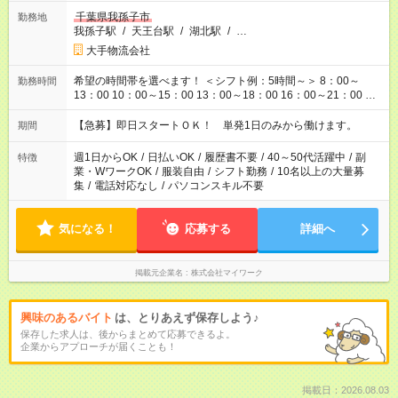
千葉県我孫子市
勤務地
我孫子駅
/
天王台駅
/
湖北駅
/
…
大手物流会社
希望の時間帯を選べます！ ＜シフト例：5時間～＞ 8：00～
勤務時間
13：00 10：00～15：00 13：00～18：00 16：00～21：00 ＜
シフト例：8時間～＞ ・10：00～19：00 ・13：00～22：00 ・
22：00～翌6：00 など！是非ご希望をお聞かせください！
【急募】即日スタートＯＫ！ 単発1日のみから働けます。
期間
週1日からOK
/
日払いOK
/
履歴書不要
/
40～50代活躍中
/
副
特徴
業・WワークOK
/
服装自由
/
シフト勤務
/
10名以上の大量募
集
/
電話対応なし
/
パソコンスキル不要
気になる！
応募する
詳細へ
掲載元企業名
株式会社マイワーク
興味のあるバイト
は、とりあえず保存しよう♪
保存した求人は、後からまとめて応募できるよ。
企業からアプローチが届くことも！
掲載日：2026.08.03