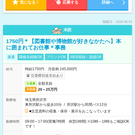
気になる！
応募する
詳細へ
掲載日：2026.08.03
未読
1750円＊【図書館や博物館が好きなかたへ】本
に囲まれてお仕事＊事務
派遣
職種未経験OK
ブランクOK
WEB登録・面接OK
時給1750円 月収例 245,000円
給与
交通費別途支給あり
全額支給
交通費
20～25万円
月収例
埼玉県所沢市
勤務地
東所沢駅から徒歩10分
/
所沢駅から民間バス12分
■文芸資料の収集・保存・展示をおこなっています
09:00～17:00(実働7時間 休憩1時間) ※10時～18時もご相談OK
勤務時間
です！