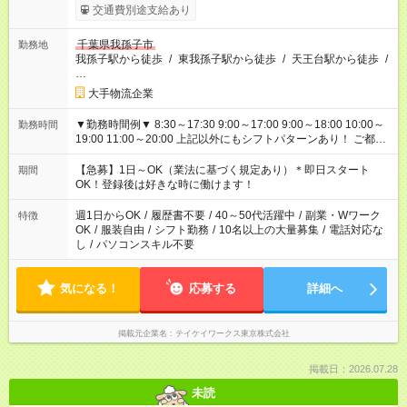
交通費別途支給あり
千葉県我孫子市
勤務地
我孫子駅から徒歩
/
東我孫子駅から徒歩
/
天王台駅から徒歩
/
…
大手物流企業
▼勤務時間例▼ 8:30～17:30 9:00～17:00 9:00～18:00 10:00～
勤務時間
19:00 11:00～20:00 上記以外にもシフトパターンあり！ ご都合
に合わせてお仕事をご案内します＾＾
【急募】1日～OK（業法に基づく規定あり）＊即日スタート
期間
OK！登録後は好きな時に働けます！
週1日からOK
/
履歴書不要
/
40～50代活躍中
/
副業・Wワーク
特徴
OK
/
服装自由
/
シフト勤務
/
10名以上の大量募集
/
電話対応な
し
/
パソコンスキル不要
気になる！
応募する
詳細へ
掲載元企業名
テイケイワークス東京株式会社
掲載日：2026.07.28
未読