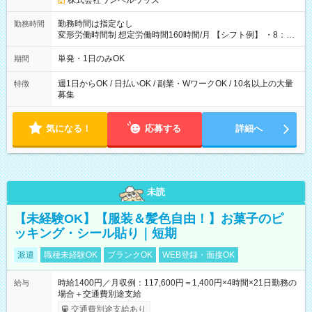
株式会社ワンベルウッズ
勤務時間は指定なし
勤務時間
変形労働時間制 想定労働時間160時間/月 【シフト例】 ・8：00
～21：00
単発・1日のみOK
期間
週1日からOK / 日払いOK / 副業・WワークOK / 10名以上の大量
特徴
募集
気になる！
応募する
詳細へ
未読
【未経験OK】【服装＆髪色自由！】お菓子のピ
ッキング・シール貼り｜短期
派遣
職種未経験OK
ブランクOK
WEB登録・面接OK
時給1400円／月収例：117,600円＝1,400円×4時間×21日勤務の
給与
場合＋交通費別途支給
交通費別途支給あり