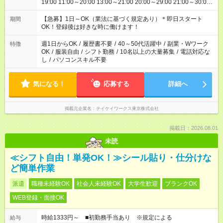
19:00 11:00～20:00 13:00～21:00 20:00～29:00 21:00～30:00
22:00～31:00 上記以外にもシフトパターンあり！ 短時間の勤務
もご紹介できる場合があるのでご相談ください！ ご都合に合わ
【急募】1日～OK（業法に基づく規定あり）＊即日スタート
期間
せてお仕事をご案内します＾＾
OK！登録後は好きな時に働けます！
週1日からOK
/
履歴書不要
/
40～50代活躍中
/
副業・Wワーク
特徴
OK
/
服装自由
/
シフト勤務
/
10名以上の大量募集
/
電話対応な
し
/
パソコンスキル不要
気になる！
応募する
詳細へ
掲載元企業名
テイケイワークス東京株式会社
掲載日：2026.08.01
未読
≪シフト自由！単発OK！≫シール貼り・仕分けな
ど簡単作業
派遣
職種未経験OK
社会人未経験OK
大学生歓迎
ブランクOK
WEB登録・面接OK
時給1333円～ ■初勤務手当あり ※規定による
給与