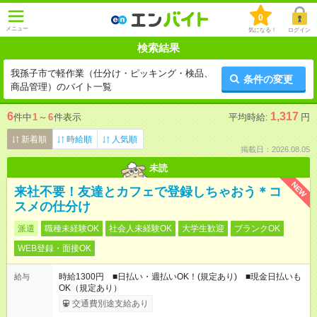
0
メニュー
気になる！
ログイン
検索結果
我孫子市で軽作業（仕分け・ピッキング・検品、
条件の変更
商品管理）のバイト一覧
6
1,317
件中
1
～
6
件表示
平均時給:
円
新着順
時給順
人気順
掲載日：2026.08.05
未読
NEW
来社不要！友達とカフェで登録しちゃおう＊コ
スメの仕分け
派遣
職種未経験OK
社会人未経験OK
大学生歓迎
ブランクOK
WEB登録・面接OK
時給1300円 ■日払い・週払いOK！(規定あり) ■現金日払いも
給与
OK（規定あり）
交通費別途支給あり