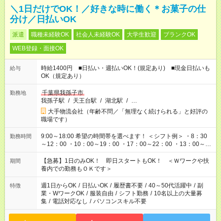
＼1日だけでOK！／好きな時に働く＊お菓子の仕
分け／日払いOK
派遣
職種未経験OK
社会人未経験OK
大学生歓迎
ブランクOK
WEB登録・面接OK
時給1400円 ■日払い・週払いOK！(規定あり) ■現金日払いも
給与
OK（規定あり）
千葉県我孫子市
勤務地
我孫子駅
/
天王台駅
/
湖北駅
/
…
大手物流会社（年齢不問／「無理なく続けられる」と好評の
職場です）
9:00～18:00 希望の時間帯を選べます！ ＜シフト例＞ ・8：30
勤務時間
～12：00 ・10：00～19：00 ・17：00～22：00 ・13：00～
22：00 ・22：00～翌6：00 など
【急募】1日のみOK！ 即日スタートもOK！ ＜Ｗワークや扶
期間
養内での勤務もＯＫです＞
週1日からOK
/
日払いOK
/
履歴書不要
/
40～50代活躍中
/
副
特徴
業・WワークOK
/
服装自由
/
シフト勤務
/
10名以上の大量募
集
/
電話対応なし
/
パソコンスキル不要