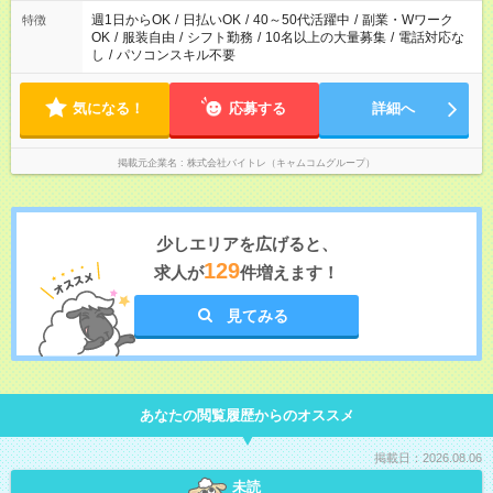
週1日からOK
/
日払いOK
/
40～50代活躍中
/
副業・Wワーク
特徴
OK
/
服装自由
/
シフト勤務
/
10名以上の大量募集
/
電話対応な
し
/
パソコンスキル不要
気になる！
応募する
詳細へ
掲載元企業名
株式会社バイトレ（キャムコムグループ）
少しエリアを広げると、
129
求人が
件増えます！
見てみる
あなたの閲覧履歴からのオススメ
掲載日：2026.08.06
未読