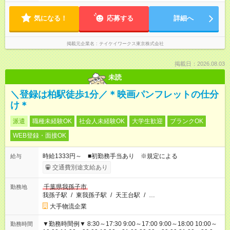
気になる！
応募する
詳細へ
掲載元企業名
テイケイワークス東京株式会社
掲載日：2026.08.03
未読
＼登録は柏駅徒歩1分／＊映画パンフレットの仕分
け＊
派遣
職種未経験OK
社会人未経験OK
大学生歓迎
ブランクOK
WEB登録・面接OK
時給1333円～ ■初勤務手当あり ※規定による
給与
交通費別途支給あり
千葉県我孫子市
勤務地
我孫子駅
/
東我孫子駅
/
天王台駅
/
…
大手物流企業
▼勤務時間例▼ 8:30～17:30 9:00～17:00 9:00～18:00 10:00～
勤務時間