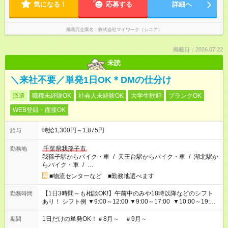
気になる！
応募する
詳細へ
掲載元企業名
株式会社マイワーク（シニア）
掲載日：2026.07.22
未読
＼来社不要／単発1日OK＊DMの仕分け
派遣
職種未経験OK
社会人未経験OK
大学生歓迎
ブランクOK
WEB登録・面接OK
時給1,300円～1,875円
給与
千葉県我孫子市
勤務地
我孫子駅からバイク・車
/
天王台駅からバイク・車
/
湖北駅か
らバイク・車
/
…
■物流センターなど ■勤務地選べます
【1日3時間～も相談OK!】午前中のみや18時以降などのシフト
勤務時間
あり！ シフト例 ▼9:00～12:00 ▼9:00～17:00 ▼10:00～19:00
▼18:00～21:00
1日だけの単発OK！＃8月～ ＃9月～
期間