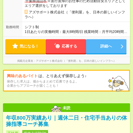
千葉県流山市
※直行直帰のお仕事のため活動目安エリアとして
※合計で約30～60万/年程度で動きます（一番高い方ですと100
エリア選択をしております
万超え） --------------------------------- 昇給：あり ※年1回評価に基
づく 手当：あり 全額100%支給 ・交通費（通勤費） ・業務に
アズサポート株式会社（「便利屋」を、日本の新しいインフ
おける活動費 ・超過勤務手当 【注意】 貸与する社用車は、社員
ラへ）
各自が保管していただきます 駐車場代が仮にかかる場合、各社
員での負担となります ※1都3県社員については会社負担があり
シフト制
勤務時間
ます（ご相談ください） 【試用期間】試用期間あり 試用期間の
1日あたりの実働時間：最大8時間/日 残業時間：月平均20時間程
長さ：4ヶ月 ※ 雇用形態と給与に、本採用時と異なる部分があり
度 ※閑散月10時間ほど、繁忙期40時間ほど 【注意】 直行直帰の
ます。 雇用形態：中途採用（契約社員） 給与：本採用時と同じ
ため、最初に訪問するお客様と、最後のお客様のご自宅の場所
です。 試用期間中は嘱託社員契約となります。嘱託社員契約中
気になる！
によっては出勤・退勤時間が変動する場合がございます 例）
応募する
詳細へ
の給与・待遇・福利厚生は正社員のものと同じです。99％の方
閑散期10時に出発、退勤16時台～繁忙期7時台に出発～帰宅20
が試用期間後に正社員に移行しております。
時台
掲載元企業名
アズサポート株式会社（「便利屋」を、日本の新しいインフラへ）
興味のあるバイト
は、とりあえず保存しよう♪
保存した求人は、後からまとめて応募できるよ。
企業からアプローチが届くことも！
未読
年収800万実績あり｜週休二日・住宅手当ありの体
操指導コーチ募集