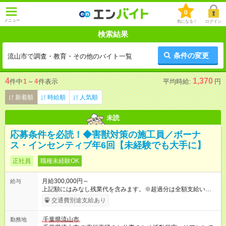
0
メニュー
気になる！
ログイン
検索結果
条件の変更
流山市で調査・教育・その他のバイト一覧
4
1,370
件中
1
～
4
件表示
平均時給:
円
新着順
時給順
人気順
未読
応募条件を必読！◆害獣対策の施工員／ボーナ
ス・インセンティブ年6回【未経験でも大手に】
正社員
職種未経験OK
月給300,000円～
給与
上記額にはみなし残業代を含みます。※超過分は全額支給いたし
ます。 みなし残業代 73,808円／月 みなし残業時間 45時間／月
交通費別途支給あり
年収＝月給＋ボーナス＋インセンティブ ボーナス ：2回 ※過
去2回を切ったことなし インセンティブ ：年4回 ※3ヶ月ごと
千葉県流山市
勤務地
（年4回） ※施工スタッフにもインセンティブがもらえます