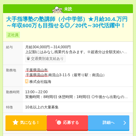
未読
大手指導塾の塾講師（小中学部）★月給30.4.万円
～年収600万も目指せる◎／20代～30代活躍中！
正社員
月給304,000円～314,000円
給与
上記額にはみなし残業代を含みます。※超過分は全額支給いたし
ます。 みなし残業代 76,000円／月 みなし残業時間 44時間／月
交通費別途支給あり
※固定残業代（月44時間分／7万6000円）を含みます。 ＼給与
のPOINT！／ ★評価基準は業界トップクラス！ ★別途、各種手
千葉県流山市
勤務地
当＆年2回の賞与あり！ ★ノルマなし＆集客の目標達成には報奨
千葉県流山市
南流山3-11-5（最寄り駅：南流山）
金支給！ 【試用期間】試用期間あり 試用期間の長さ：2ヶ月 雇
用形態、給与は本採用時と同じです。
株式会社臨海
13:00～22:00
勤務時間
実働時間：8時間/日 休憩時間：1時間/日 ◎午後から出勤なの
で、通勤ラッシュのストレスとは無縁です。
10名以上の大量募集
特徴
気になる！
応募する
詳細へ