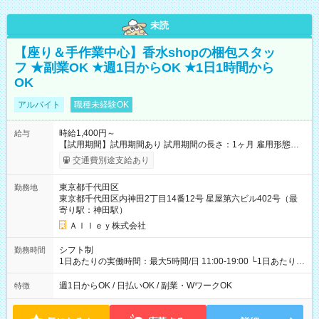
未読
【座り＆手作業中心】香水shopの梱包スタッ
フ ★副業OK ★週1日からOK ★1日1時間から
OK
アルバイト
職種未経験OK
時給1,400円～
給与
【試用期間】試用期間あり 試用期間の長さ：1ヶ月 雇用形態、
給与は本採用時と同じです。
交通費別途支給あり
東京都千代田区
勤務地
東京都千代田区内神田2丁目14番12号 星屋第六ビル402号（最
寄り駅：神田駅）
Ａｌｌｅｙ株式会社
シフト制
勤務時間
1日あたりの実働時間：最大5時間/日 11:00-19:00 └1日あたりの
実働時間：1-5時間 └上記の時間帯内であれば、いつでも勤務可
能！ └平日・土曜日の中で、お好きな曜日でご勤務いただけま
週1日からOK / 日払いOK / 副業・WワークOK
特徴
す！ 【シフト例】 ・11:00～14:00 ・16:30～19:00 ・13:00～
18:00 などのように、自由な働き方が可能なお仕事です！