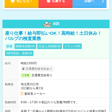
気になる！
応募する
詳細へ
未読
座り仕事！給与即払いOK！高時給！土日休み！
バルブの検査業務
派遣
職種未経験OK
社会人未経験OK
ブランクOK
WEB登録・面接OK
時給1350円
給与
交通費別途支給あり
交通費支給有り
交通費
埼玉県川口市
勤務地
川口駅から車7分
素材系メーカー
9:00～17:00 ※表記のうち実働7時間です。
勤務時間
長期【ご応募から1週間以内(最短2日目)のスピード就業が可能】
期間