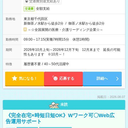
交通費別途支給あり
全額支給
交通費
東京都千代田区
勤務地
新御茶ノ水駅から徒歩2分
/
御茶ノ水駅から徒歩2分
～☆全国展開の医療・介護リーディング企業☆～
09:00～17:15(実働7時間15分 休憩1時間)
勤務時間
2026年10月上旬～2026年12月下旬 12月末まで 延長の可能
期間
性もあります ※10月～！
履歴書不要
/
40～50代活躍中
特徴
気になる！
応募する
詳細へ
掲載日：2026.08.07
未読
《完全在宅×時短日短OK》Wワーク可〇Web広
告運用サポート