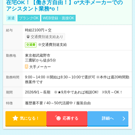
在宅OK！【働き方自由！】o*大手メーカーでの
アシスタント業務*o！
派遣
ブランクOK
WEB登録・面接OK
時給2100円＋交
給与
交通費別途支給あり
※交通費別途支給
交通費
東京都武蔵野市
勤務地
三鷹駅から徒歩5分
大手メーカー
9:00～14:00 ※開始は8:30～10:00で選択可 ※本件は週20時間勤
勤務時間
務案件です
2026/9/1～長期 ※★9月中であれば相談OK! ※9月～OK！
期間
履歴書不要
/
40～50代活躍中
/
服装自由
特徴
気になる！
応募する
詳細へ