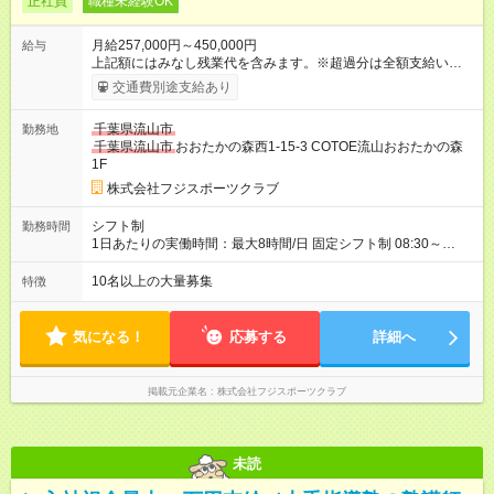
正社員
職種未経験OK
月給257,000円～450,000円
給与
上記額にはみなし残業代を含みます。※超過分は全額支給いたし
ます。 みなし残業代 15,000円 ～ 60,000円／月 みなし残業時
交通費別途支給あり
間 12時間／月 ◇インストラクター業界トップクラスの給与！ 弊
社では最後まで働けるスポーツ教室を目指しております。 ご経
千葉県流山市
勤務地
験とご年齢に応じて給与を引き上げており、業界でもトップク
千葉県流山市
おおたかの森西1-15-3 COTOE流山おおたかの森
ラスの給与体系となっております。 【試用期間】試用期間あり
1F
試用期間の長さ：6ヶ月 雇用形態、給与は本採用時と同じです。
株式会社フジスポーツクラブ
シフト制
勤務時間
1日あたりの実働時間：最大8時間/日 固定シフト制 08:30～
21:00(このうち実働5～8時間／休憩1時間) ※ 勤務シフトの詳細
は教室により多少異なります。 シフト例 14:30～20:30(実働5時
10名以上の大量募集
特徴
間) 10:30～19:30(実働8時間) 週2回は実働6時間の日（平均7.5時
間/日）
気になる！
応募する
詳細へ
掲載元企業名
株式会社フジスポーツクラブ
未読