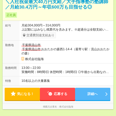
＼入社祝金最大40万円支給／大手指導塾の塾講師
／月給30.4万円～年収600万も目指せる◎
正社員
月給304,000円～314,000円
給与
上記額にはみなし残業代を含みます。※超過分は全額支給いたし
ます。 みなし残業代 76,000円／月 みなし残業時間 44時間／月
交通費別途支給あり
※固定残業代（月44時間分／7万6000円）を含みます。 ＼給与
のPOINT！／ ★評価基準は業界トップクラス！ ★別途、各種手
千葉県流山市
勤務地
当＆年2回の賞与あり！ ★ノルマなし＆集客の目標達成には報奨
千葉県流山市
おおたかの森西1-14-4（最寄り駅：流山おおたか
金支給！ 【試用期間】試用期間あり 試用期間の長さ：2ヶ月 雇
の森）
用形態、給与は本採用時と同じです。
株式会社臨海
13:00～22:00
勤務時間
実働時間：8時間/日 休憩時間：1時間/日 ◎午後から出勤なの
で、通勤ラッシュのストレスとは無縁です。
10名以上の大量募集
特徴
気になる！
応募する
詳細へ
掲載元企業名
株式会社臨海