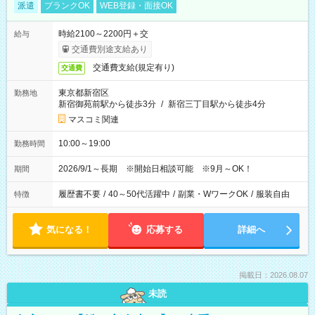
派遣
ブランクOK
WEB登録・面接OK
時給2100～2200円＋交
給与
交通費別途支給あり
交通費支給(規定有り)
交通費
東京都新宿区
勤務地
新宿御苑前駅から徒歩3分
/
新宿三丁目駅から徒歩4分
マスコミ関連
10:00～19:00
勤務時間
2026/9/1～長期 ※開始日相談可能 ※9月～OK！
期間
履歴書不要
/
40～50代活躍中
/
副業・WワークOK
/
服装自由
特徴
気になる！
応募する
詳細へ
掲載日：2026.08.07
未読