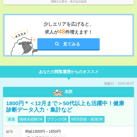
掲載元企業名
株式会社臨海
少しエリアを広げると、
48
求人が
件増えます！
見てみる
あなたの閲覧履歴からのオススメ
掲載日：2026.08.07
未読
1800円＊＜12月まで＞50代以上も活躍中！健康
診断データ入力・集計など
派遣
職種未経験OK
ブランクOK
WEB登録・面接OK
時給1800円～1850円
給与