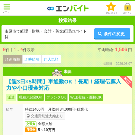
0
メニュー
気になる！
ログイン
検索結果
市原市で経理・財務・会計・英文経理のバイト一
条件の変更
覧
9
1,506
件中
1
～
9
件表示
平均時給:
円
新着順
時給順
人気順
掲載日：2026.08.07
未読
NEW
【週3日×5時間】車通勤OK！長期！経理伝票入
力や小口現金対応
派遣
職種未経験OK
ブランクOK
WEB登録・面接OK
時給1400円 月収例 84,000円+残業代
給与
交通費別途支給あり
全額支給
交通費
5～10万円
月収例