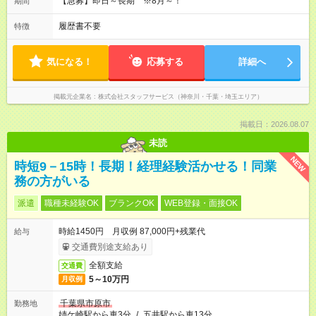
【急募】即日～長期 ※8月～！
期間
履歴書不要
特徴
気になる！
応募する
詳細へ
掲載元企業名
株式会社スタッフサービス（神奈川・千葉・埼玉エリア）
掲載日：2026.08.07
未読
NEW
時短9－15時！長期！経理経験活かせる！同業
務の方がいる
派遣
職種未経験OK
ブランクOK
WEB登録・面接OK
時給1450円 月収例 87,000円+残業代
給与
交通費別途支給あり
全額支給
交通費
5～10万円
月収例
千葉県市原市
勤務地
姉ケ崎駅から車3分
/
五井駅から車13分