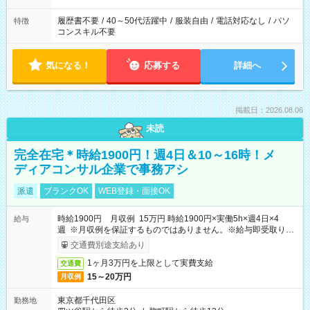
履歴書不要
/
40～50代活躍中
/
服装自由
/
電話対応なし
/
パソ
特徴
コンスキル不要
気になる！
応募する
詳細へ
掲載日：2026.08.06
未読
完全在宅＊時給1900円！週4日＆10～16時！メ
ディアコンサル企業で事務アシ
派遣
ブランクOK
WEB登録・面接OK
時給1900円 月収例 15万円 時給1900円×実働5h×週4日×4
給与
週 ※月収例を保証するものではありません。※給与即受取りサ
ービス利用可（利用条件有）
交通費別途支給あり
1ヶ月3万円を上限として実費支給
交通費
15～20万円
月収例
東京都千代田区
勤務地