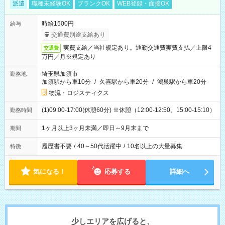
派遣
職種未経験OK
ブランクOK
WEB登録・面接OK
時給1500円
給与
交通費別途支給あり
実費支給／当社規定あり。通勤交通費実費支払／上限4
交通費
万円／月※規定あり
埼玉県加須市
勤務地
加須駅から車10分
/
久喜駅から車20分
/
鴻巣駅から車20分
物流・ロジスティクス
(1)09:00-17:00(休憩60分) ※休憩（12:00-12:50、15:00-15:10）
勤務時間
1ヶ月以上3ヶ月未満／即日～9月末まで
期間
履歴書不要
/
40～50代活躍中
/
10名以上の大量募集
特徴
気になる！
応募する
詳細へ
少しエリアを広げると、