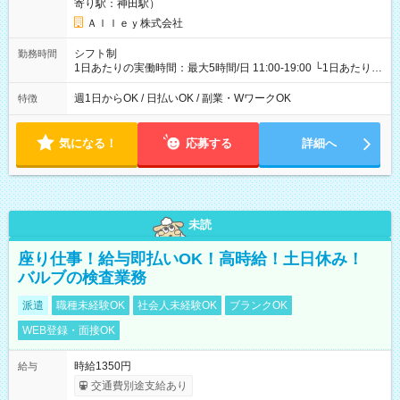
寄り駅：神田駅）
Ａｌｌｅｙ株式会社
シフト制
勤務時間
1日あたりの実働時間：最大5時間/日 11:00-19:00 └1日あたりの
実働時間：1-5時間 └上記の時間帯内であれば、いつでも勤務可
能！ └平日・土曜日の中で、お好きな曜日でご勤務いただけま
週1日からOK / 日払いOK / 副業・WワークOK
特徴
す！ 【シフト例】 ・11:00～14:00 ・16:30～19:00 ・13:00～
18:00 などのように、自由な働き方が可能なお仕事です！
気になる！
応募する
詳細へ
未読
座り仕事！給与即払いOK！高時給！土日休み！
バルブの検査業務
派遣
職種未経験OK
社会人未経験OK
ブランクOK
WEB登録・面接OK
時給1350円
給与
交通費別途支給あり