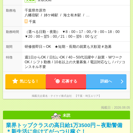
千葉県市原市
勤務地
八幡宿駅
/
姉ケ崎駅
/
海士有木駅
/
…
千葉
（選べる日勤・夜勤） ▼8：00～17：00／9：00～18：00
勤務時間
▼20：00～翌5：00／21：00～翌6：00 など
研修後即日～OK ★短期・長期の就業も大歓迎＃急募
期間
週1日からOK
/
日払いOK
/
40～50代活躍中
/
副業・Wワーク
特徴
OK
/
シフト勤務
/
10名以上の大量募集
/
電話対応なし
/
パソコ
ンスキル不要
気になる！
応募する
詳細へ
掲載元企業名
テイケイ株式会社 【千葉・埼玉エリア】
掲載日：2026.08.05
未読
業界トップクラスの高日給1万3500円～夜勤警備
＊新生活に向けてがっつり稼ぐ！