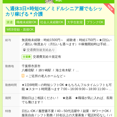
NEW
＼週休3日×時短OK／ミドルシニア層でもシッ
カリ稼げる＊介護
派遣
職種未経験OK
社会人未経験OK
大学生歓迎
ブランクOK
WEB登録・面接OK
無資格未経験：時給1500円～ 経験者：時給1750円～★日払い
給与
／週払い制度あり（月払いも選べます）※稼働開始時は手続き完
了次第のお支払いとなります。
交通費別途支給あり
交通費支給※規定有
交通費
千葉県市原市
勤務地
八幡宿駅
/
姉ケ崎駅
/
海士有木駅
/
…
＜ご近所の老人ホームなど＞
★1日6時間～の時短シフトOK ★もちろんフルタイムシフトも可
勤務時間
能 ★スタート時間選べます 7:00～16:00 9:00～18:00 11:00～
20:00 など 残業なし！ ※Wワークの場合、他のお仕事と合わせ
週40時間超の就業はご案内できません ※法令に基づき、週20時
開始日はご相談ください！ ★急募 ★職場が気に入れば、長期
期間
間以上勤務は社会保険への加入対象となります ※労働者派遣法
でも働けます！
（日雇い派遣の原則禁止）により、短時間・短期間の就業はご
案内が難しい場合があります
日払いOK
/
履歴書不要
/
40～50代活躍中
/
副業・WワークOK
/
特徴
服装自由
/
シフト勤務
/
10名以上の大量募集
/
電話対応なし
/
パ