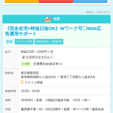
掲載日：2026.08.07
未読
《完全在宅×時短日短OK》Wワーク可〇Web広
告運用サポート
派遣
ブランクOK
WEB登録・面接OK
時給2100～2200円＋交
給与
交通費別途支給あり
交通費支給(規定有り)
交通費
東京都新宿区
勤務地
新宿御苑前駅から徒歩3分
/
新宿三丁目駅から徒歩4分
マスコミ関連
10:00～19:00
勤務時間
2026/9/1～長期 ※開始日相談可能 ※9月～OK！
期間
履歴書不要
/
40～50代活躍中
/
副業・WワークOK
/
服装自由
特徴