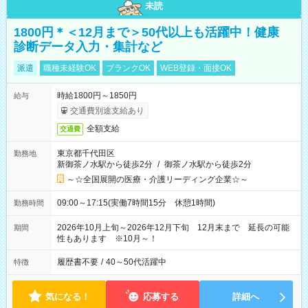
未読
1800円＊＜12月まで＞50代以上も活躍中！健康
診断データ入力・集計など
派遣
職種未経験OK
ブランクOK
WEB登録・面接OK
時給1800円～1850円
給与
交通費別途支給あり
全額支給
交通費
東京都千代田区
勤務地
新御茶ノ水駅から徒歩2分
/
御茶ノ水駅から徒歩2分
～☆全国展開の医療・介護リーディング企業☆～
09:00～17:15(実働7時間15分 休憩1時間)
勤務時間
2026年10月上旬～2026年12月下旬 12月末まで 延長の可能
期間
性もあります ※10月～！
履歴書不要
/
40～50代活躍中
特徴
気になる！
応募する
詳細へ