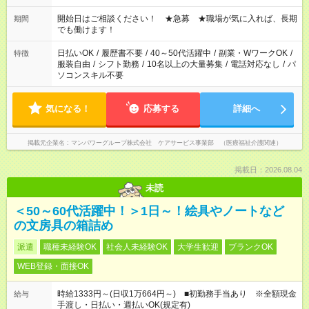
場合、他のお仕事と合わせ週40時間超の就業はご案内できませ
ん ※法令に基づき、週20時間以上勤務は社会保険への加入対象
開始日はご相談ください！ ★急募 ★職場が気に入れば、長期
期間
となります ※労働者派遣法（日雇い派遣の原則禁止）により、
でも働けます！
短時間・短期間の就業はご案内が難しい場合があります
日払いOK
/
履歴書不要
/
40～50代活躍中
/
副業・WワークOK
/
特徴
服装自由
/
シフト勤務
/
10名以上の大量募集
/
電話対応なし
/
パ
ソコンスキル不要
気になる！
応募する
詳細へ
掲載元企業名
マンパワーグループ株式会社 ケアサービス事業部 （医療福祉介護関連）
掲載日：2026.08.04
未読
＜50～60代活躍中！＞1日～！絵具やノートなど
の文房具の箱詰め
派遣
職種未経験OK
社会人未経験OK
大学生歓迎
ブランクOK
WEB登録・面接OK
時給1333円～(日収1万664円～) ■初勤務手当あり ※全額現金
給与
手渡し・日払い・週払いOK(規定有)