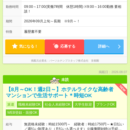
09:00～17:00(実働7時間 休憩1時間) ※9:00～16:00勤務 要相
勤務時間
談！
2026年09月上旬～長期 ※9月～！
期間
履歴書不要
特徴
気になる！
応募する
詳細へ
掲載元企業名
パーソルテンプスタッフ株式会社 首都圏
掲載日：2026.08.07
未読
NEW
【8月～OK！週2日～】ホテルライクな高齢者
マンションで生活サポート＊時短OK
派遣
職種未経験OK
社会人未経験OK
大学生歓迎
ブランクOK
WEB登録・面接OK
無資格未経験：時給1500円～ 経験者：時給1750円～★日払い
給与
／週払い制度あり（月払いも選べます）※稼働開始時は手続き完