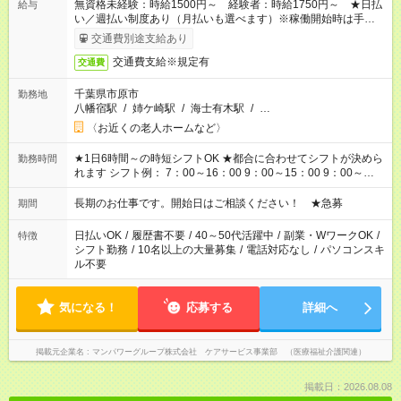
無資格未経験：時給1500円～ 経験者：時給1750円～ ★日払
給与
い／週払い制度あり（月払いも選べます）※稼働開始時は手続き
完了次第のお支払いとなります。
交通費別途支給あり
交通費支給※規定有
交通費
千葉県市原市
勤務地
八幡宿駅
/
姉ケ崎駅
/
海士有木駅
/
…
〈お近くの老人ホームなど〉
★1日6時間～の時短シフトOK ★都合に合わせてシフトが決めら
勤務時間
れます シフト例： 7：00～16：00 9：00～15：00 9：00～
18：00 11：00～20：00 など ※Wワークの場合、他のお仕事と
合わせ週40時間超の就業はご案内できません ※法令に基づき、
長期のお仕事です。開始日はご相談ください！ ★急募
期間
週20時間以上勤務は社会保険への加入対象となります ※労働者
派遣法（日雇い派遣の原則禁止）により、短時間・短期間の就
日払いOK
/
履歴書不要
/
40～50代活躍中
/
副業・WワークOK
/
特徴
業はご案内が難しい場合があります
シフト勤務
/
10名以上の大量募集
/
電話対応なし
/
パソコンスキ
ル不要
気になる！
応募する
詳細へ
掲載元企業名
マンパワーグループ株式会社 ケアサービス事業部 （医療福祉介護関連）
掲載日：2026.08.08