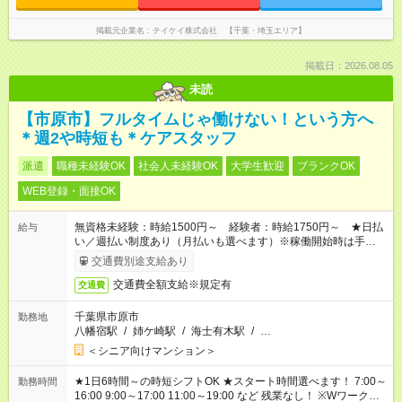
掲載元企業名
テイケイ株式会社 【千葉・埼玉エリア】
掲載日：2026.08.05
未読
【市原市】フルタイムじゃ働けない！という方へ
＊週2や時短も＊ケアスタッフ
派遣
職種未経験OK
社会人未経験OK
大学生歓迎
ブランクOK
WEB登録・面接OK
無資格未経験：時給1500円～ 経験者：時給1750円～ ★日払
給与
い／週払い制度あり（月払いも選べます）※稼働開始時は手続き
完了次第のお支払いとなります。
交通費別途支給あり
交通費全額支給※規定有
交通費
千葉県市原市
勤務地
八幡宿駅
/
姉ケ崎駅
/
海士有木駅
/
…
＜シニア向けマンション＞
★1日6時間～の時短シフトOK ★スタート時間選べます！ 7:00～
勤務時間
16:00 9:00～17:00 11:00～19:00 など 残業なし！ ※Wワークの