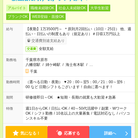
アルバイト
職種未経験OK
社会人未経験OK
大学生歓迎
ブランクOK
WEB登録・面接OK
【夜勤】1万3500円～ ＊原則月2回払い（10日・25日） 他、週
給与
払い・日払いの制度もあり（規定あり）＃日収1万円以上
交通費別途支給あり
全額支給
交通費
千葉県市原市
勤務地
八幡宿駅
/
姉ケ崎駅
/
海士有木駅
/
…
千葉
（選べる日勤・夜勤） ▼20：00～翌5：00／21：00～翌6：
勤務時間
00 など 日勤シフトもございます！自由に選べます！
研修後即日～OK ★短期・長期の就業も大歓迎＃急募
期間
週1日からOK
/
日払いOK
/
40～50代活躍中
/
副業・Wワーク
特徴
OK
/
シフト勤務
/
10名以上の大量募集
/
電話対応なし
/
パソコ
ンスキル不要
気になる！
応募する
詳細へ