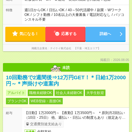
週1日からOK
/
日払いOK
/
40～50代活躍中
/
副業・Wワーク
特徴
OK
/
シフト勤務
/
10名以上の大量募集
/
電話対応なし
/
パソコ
ンスキル不要
気になる！
応募する
詳細へ
掲載元企業名
テイケイ株式会社 【千葉・埼玉エリア】
掲載日：2026.08.05
未読
10回勤務で2週間後⇒12万円GET！＊日給1万2000
円～＊声掛けや道案内
アルバイト
職種未経験OK
社会人未経験OK
大学生歓迎
ブランクOK
WEB登録・面接OK
【日勤】1万2000円～ 【夜勤】1万3500円～ ＊原則月2回払い
給与
（10日・25日） 他、週払い・日払いの制度もあり（規定あり）
＃日収1万円以上
交通費別途支給あり
全額支給
交通費