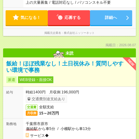
上の大量募集
/
電話対応なし
/
パソコンスキル不要
気になる！
応募する
詳細へ
掲載元企業名
株式会社ニッソーネット
掲載日：2026.08.07
未読
NEW
飯給！ほぼ残業なし！土日祝休み！質問しやす
い環境で事務
派遣
WEB登録・面接OK
時給1400円 月収例 196,000円
給与
交通費別途支給あり
全額支給
交通費
15～20万円
月収例
千葉県市原市
勤務地
飯給駅
から車5分
/
小櫃駅から車13分
サービス◆