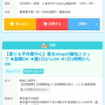
2026/9/1～長期 ※★9月中であれば相談OK! ※9月～OK！
期間
履歴書不要
/
40～50代活躍中
/
服装自由
特徴
気になる！
応募する
詳細へ
未読
【座り＆手作業中心】香水shopの梱包スタッ
フ ★副業OK ★週1日からOK ★1日1時間から
OK
アルバイト
職種未経験OK
時給1,400円～
給与
【試用期間】試用期間あり 試用期間の長さ：1ヶ月 雇用形態、
給与は本採用時と同じです。
交通費別途支給あり
東京都千代田区
勤務地
東京都千代田区内神田2丁目14番12号 星屋第六ビル402号（最