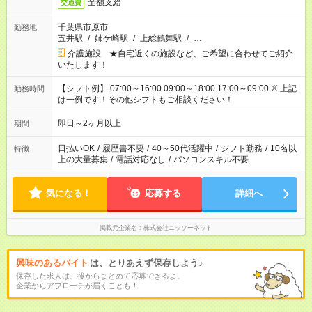
全額支給
交通費
千葉県市原市
勤務地
五井駅
/
姉ケ崎駅
/
上総鶴舞駅
/
…
介護施設 ★自宅近くの施設など、ご希望に合わせてご紹介
いたします！
【シフト例】 07:00～16:00 09:00～18:00 17:00～09:00 ※ 上記
勤務時間
は一例です！その他シフトもご相談ください！
即日～2ヶ月以上
期間
日払いOK
/
履歴書不要
/
40～50代活躍中
/
シフト勤務
/
10名以
特徴
上の大量募集
/
電話対応なし
/
パソコンスキル不要
気になる！
応募する
詳細へ
掲載元企業名
株式会社ニッソーネット
興味のあるバイト
は、とりあえず保存しよう♪
保存した求人は、後からまとめて応募できるよ。
企業からアプローチが届くことも！