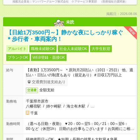
掲載元企業名
マンパワーグループ株式会社 ケアサービス事業部 （医療福祉介護関連）
掲載日：2026.08.06
未読
NEW
【日給1万3500円～】静かな夜にしっかり稼ぐ
＊歩行者・車両案内！
アルバイト
職種未経験OK
社会人未経験OK
大学生歓迎
ブランクOK
WEB登録・面接OK
【夜勤】1万3500円～ ＊原則月2回払い（10日・25日） 他、週
給与
払い・日払いの制度もあり（規定あり）＃日収1万円以上
交通費別途支給あり
全額支給
交通費
千葉県市原市
勤務地
八幡宿駅
/
姉ケ崎駅
/
海士有木駅
/
…
千葉
（選べる日勤・夜勤） ▼20：00～翌5：00／21：00～翌6：
勤務時間
00 など（休憩1h） 日勤のお仕事もございます！お気軽にご相談
ください！
研修後即日～OK ★短期・長期の就業も大歓迎＃急募
期間