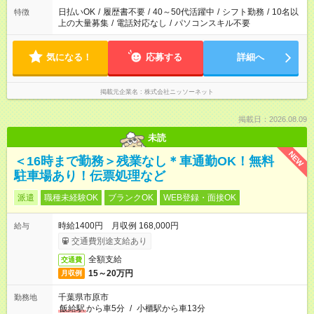
日払いOK
/
履歴書不要
/
40～50代活躍中
/
シフト勤務
/
10名以
特徴
上の大量募集
/
電話対応なし
/
パソコンスキル不要
気になる！
応募する
詳細へ
掲載元企業名
株式会社ニッソーネット
掲載日：2026.08.09
未読
NEW
＜16時まで勤務＞残業なし＊車通勤OK！無料
駐車場あり！伝票処理など
派遣
職種未経験OK
ブランクOK
WEB登録・面接OK
時給1400円 月収例 168,000円
給与
交通費別途支給あり
全額支給
交通費
15～20万円
月収例
千葉県市原市
勤務地
飯給駅
から車5分
/
小櫃駅から車13分