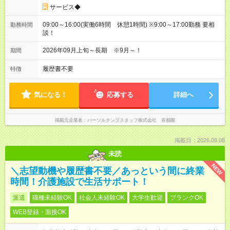
サービス◆
09:00～16:00(実働6時間 休憩1時間) ※9:00～17:00勤務 要相
勤務時間
談！
2026年09月上旬～長期 ※9月～！
期間
履歴書不要
特徴
気になる！
応募する
詳細へ
掲載元企業名
パーソルテンプスタッフ株式会社 首都圏
掲載日：2026.08.08
未読
NEW
＼志望動機や履歴書不要／あっという間に終業
時間！介護施設で生活サポート！
派遣
職種未経験OK
社会人未経験OK
大学生歓迎
ブランクOK
WEB登録・面接OK