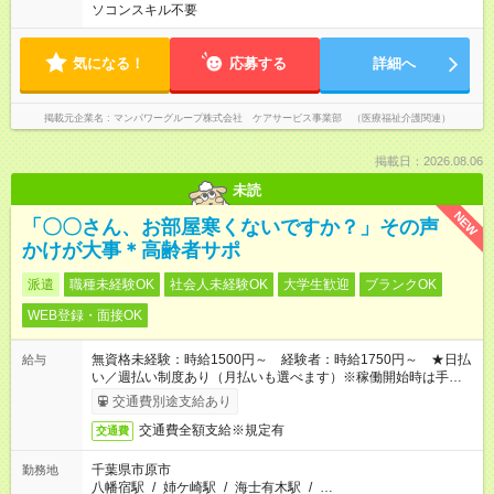
ソコンスキル不要
気になる！
応募する
詳細へ
掲載元企業名
マンパワーグループ株式会社 ケアサービス事業部 （医療福祉介護関連）
掲載日：2026.08.06
未読
NEW
「〇〇さん、お部屋寒くないですか？」その声
かけが大事＊高齢者サポ
派遣
職種未経験OK
社会人未経験OK
大学生歓迎
ブランクOK
WEB登録・面接OK
無資格未経験：時給1500円～ 経験者：時給1750円～ ★日払
給与
い／週払い制度あり（月払いも選べます）※稼働開始時は手続き
完了次第のお支払いとなります。
交通費別途支給あり
交通費全額支給※規定有
交通費
千葉県市原市
勤務地
八幡宿駅
/
姉ケ崎駅
/
海士有木駅
/
…