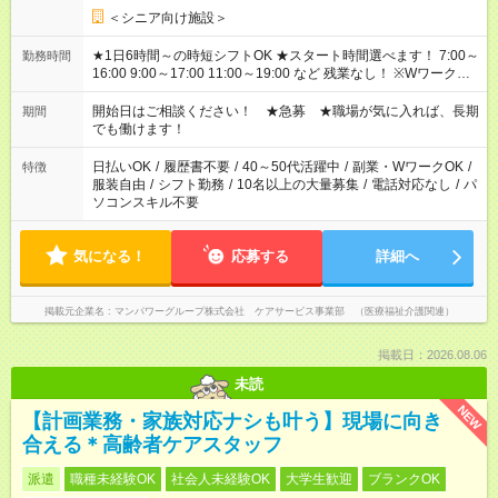
＜シニア向け施設＞
★1日6時間～の時短シフトOK ★スタート時間選べます！ 7:00～
勤務時間
16:00 9:00～17:00 11:00～19:00 など 残業なし！ ※Wワークの
場合、他のお仕事と合わせ週40時間超の就業はご案内できませ
ん ※法令に基づき、週20時間以上勤務は社会保険への加入対象
開始日はご相談ください！ ★急募 ★職場が気に入れば、長期
期間
となります ※労働者派遣法（日雇い派遣の原則禁止）により、
でも働けます！
短時間・短期間の就業はご案内が難しい場合があります
日払いOK
/
履歴書不要
/
40～50代活躍中
/
副業・WワークOK
/
特徴
服装自由
/
シフト勤務
/
10名以上の大量募集
/
電話対応なし
/
パ
ソコンスキル不要
気になる！
応募する
詳細へ
掲載元企業名
マンパワーグループ株式会社 ケアサービス事業部 （医療福祉介護関連）
掲載日：2026.08.06
未読
NEW
【計画業務・家族対応ナシも叶う】現場に向き
合える＊高齢者ケアスタッフ
派遣
職種未経験OK
社会人未経験OK
大学生歓迎
ブランクOK