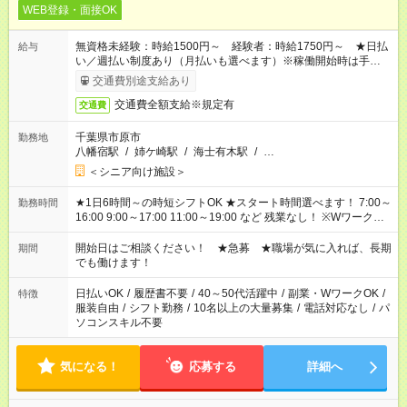
WEB登録・面接OK
無資格未経験：時給1500円～ 経験者：時給1750円～ ★日払
給与
い／週払い制度あり（月払いも選べます）※稼働開始時は手続き
完了次第のお支払いとなります。
交通費別途支給あり
交通費全額支給※規定有
交通費
千葉県市原市
勤務地
八幡宿駅
/
姉ケ崎駅
/
海士有木駅
/
…
＜シニア向け施設＞
★1日6時間～の時短シフトOK ★スタート時間選べます！ 7:00～
勤務時間
16:00 9:00～17:00 11:00～19:00 など 残業なし！ ※Wワークの
場合、他のお仕事と合わせ週40時間超の就業はご案内できませ
ん ※法令に基づき、週20時間以上勤務は社会保険への加入対象
開始日はご相談ください！ ★急募 ★職場が気に入れば、長期
期間
となります ※労働者派遣法（日雇い派遣の原則禁止）により、
でも働けます！
短時間・短期間の就業はご案内が難しい場合があります
日払いOK
/
履歴書不要
/
40～50代活躍中
/
副業・WワークOK
/
特徴
服装自由
/
シフト勤務
/
10名以上の大量募集
/
電話対応なし
/
パ
ソコンスキル不要
気になる！
応募する
詳細へ