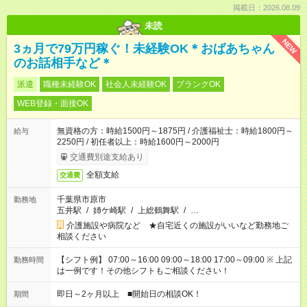
掲載日：2026.08.09
未読
NEW
3ヵ月で79万円稼ぐ！未経験OK＊おばあちゃん
のお話相手など＊
派遣
職種未経験OK
社会人未経験OK
ブランクOK
WEB登録・面接OK
無資格の方：時給1500円～1875円 / 介護福祉士：時給1800円～
給与
2250円 / 初任者以上：時給1600円～2000円
交通費別途支給あり
全額支給
交通費
千葉県市原市
勤務地
五井駅
/
姉ケ崎駅
/
上総鶴舞駅
/
…
介護施設や病院など ★自宅近くの施設がいいなど勤務地ご
相談ください
【シフト例】 07:00～16:00 09:00～18:00 17:00～09:00 ※ 上記
勤務時間
は一例です！その他シフトもご相談ください！
即日～2ヶ月以上 ■開始日の相談OK！
期間