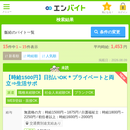
0
メニュー
気になる！
ログイン
検索結果
条件の変更
飯給のバイト一覧
15
1,453
件中
1
～
15
件表示
平均時給:
円
新着順
時給順
人気順
掲載日：2026.08.09
未読
NEW
【時給1500円】日払いOK＊プライベートと両
立⇒生活サポ
派遣
職種未経験OK
社会人未経験OK
ブランクOK
WEB登録・面接OK
無資格の方：時給1500円～1875円 / 介護福祉士：時給1800円～
給与
2250円 / 初任者以上：時給1600円～2000円
交通費別途支給あり