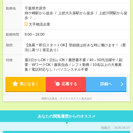
千葉県市原市
勤務地
姉ケ崎駅から徒歩
/
上総大久保駅から徒歩
/
上総川間駅から徒
歩
/
…
大手物流企業
9:00～18:00
勤務時間
【急募＊即日スタートOK】登録後は好きな時に働けます！（業
期間
法に基づく規定あり）
週1日からOK
/
日払いOK
/
履歴書不要
/
40～50代活躍中
/
副
特徴
業・WワークOK
/
服装自由
/
シフト勤務
/
10名以上の大量募
集
/
電話対応なし
/
パソコンスキル不要
気になる！
応募する
詳細へ
掲載元企業名
テイケイネクスト株式会社
あなたの閲覧履歴からのオススメ
掲載日：2026.08.07