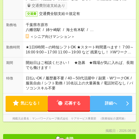
了次第のお支払いとなります。
交通費別途支給あり
交通費全額支給※規定有
交通費
千葉県市原市
勤務地
八幡宿駅
/
姉ケ崎駅
/
海士有木駅
/
…
＜シニア向けマンション＞
★1日6時間～の時短シフトOK ★スタート時間選べます！ 7:00～
勤務時間
16:00 9:00～17:00 11:00～19:00 など 残業なし！ ※Wワークの
場合、他のお仕事と合わせ週40時間超の就業はご案内できませ
ん ※法令に基づき、週20時間以上勤務は社会保険への加入対象
開始日はご相談ください！ ★急募 ★職場が気に入れば、長期
期間
となります ※労働者派遣法（日雇い派遣の原則禁止）により、
でも働けます！
短時間・短期間の就業はご案内が難しい場合があります
日払いOK
/
履歴書不要
/
40～50代活躍中
/
副業・WワークOK
/
特徴
服装自由
/
シフト勤務
/
10名以上の大量募集
/
電話対応なし
/
パ
ソコンスキル不要
気になる！
応募する
詳細へ
掲載元企業名
マンパワーグループ株式会社 ケアサービス事業部 （医療福祉介護関連）
掲載日：2026.08.06
未読