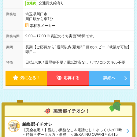
交通費支給有り
交通費
埼玉県川口市
勤務地
川口駅から車7分
素材系メーカー
9:00～17:00 ※表記のうち実働7時間です。
勤務時間
長期【ご応募から1週間以内(最短2日目)のスピード就業が可能】
期間
即日～
日払いOK
/
履歴書不要
/
電話対応なし
/
パソコンスキル不要
特徴
気になる！
応募する
詳細へ
編集部イチオシ
【完全在宅！】難しい業務なし＆電話なし！ゆっくりの11時
～時短＊データ入力・事務、＜SEKAI NO OWARI＊8月15