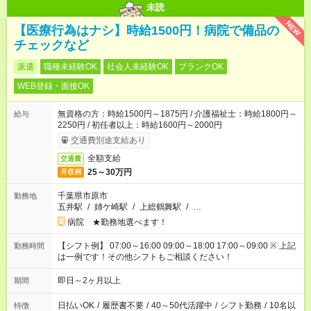
未読
NEW
【医療行為はナシ】時給1500円！病院で備品の
チェックなど
派遣
職種未経験OK
社会人未経験OK
ブランクOK
WEB登録・面接OK
無資格の方：時給1500円～1875円 / 介護福祉士：時給1800円～
給与
2250円 / 初任者以上：時給1600円～2000円
交通費別途支給あり
全額支給
交通費
25～30万円
月収例
千葉県市原市
勤務地
五井駅
/
姉ケ崎駅
/
上総鶴舞駅
/
…
病院 ★勤務地選べます！
【シフト例】 07:00～16:00 09:00～18:00 17:00～09:00 ※ 上記
勤務時間
は一例です！その他シフトもご相談ください！
即日～2ヶ月以上
期間
日払いOK
/
履歴書不要
/
40～50代活躍中
/
シフト勤務
/
10名以
特徴