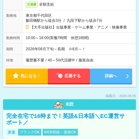
全額支給
交通費
東京都千代田区
勤務地
飯田橋駅から徒歩3分
/
九段下駅から徒歩7分
【大手出版社】出版事業・ゲーム事業・アニメ・映像事業
10:00～18:00(実働7時間 休憩1時間)
勤務時間
2026年08月下旬～長期 ※8月～！
期間
履歴書不要
/
40～50代活躍中
/
服装自由
特徴
気になる！
応募する
詳細へ
掲載日：2026.08.05
未読
完全在宅で16時まで！英語&日本語＼EC運営サ
ポート／
派遣
ブランクOK
WEB登録・面接OK