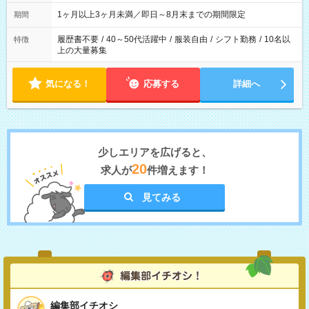
ます
1ヶ月以上3ヶ月未満／即日～8月末までの期間限定
期間
履歴書不要
/
40～50代活躍中
/
服装自由
/
シフト勤務
/
10名以
特徴
上の大量募集
気になる！
応募する
詳細へ
少しエリアを広げると、
20
求人が
件増えます！
見てみる
編集部イチオシ