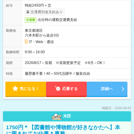
時給2450円＋交
給与
交通費別途支給あり
出社時の通勤交通費支給
交通費
東京都港区
勤務地
六本木駅から徒歩3分
IT・Web・通信
9:00～16:00
勤務時間
2026/8/17～長期 ※長期更新予定 ※8月～OK！
期間
履歴書不要
/
40～50代活躍中
/
服装自由
特徴
気になる！
応募する
詳細へ
掲載日：2026.08.03
未読
1750円＊【図書館や博物館が好きなかたへ】本
に囲まれてお仕事＊事務