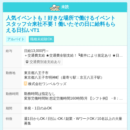
未読
人気イベントも！好きな場所で働けるイベント
スタッフ☆来社不要！働いたその日に給料もら
える日払い/T1
アルバイト
職種未経験OK
日給13,000円～
給与
＋交通費支給 ★交通費全額支給！ ┗案件により規定あり ★日払
いOK！（規定あり） ┗働いたその日に現金GET♪ お仕事後はコ
交通費別途支給あり
ンビニATMから 日払い分を引き落とせます！ 【試用期間】試
用期間なし
東京都八王子市
勤務地
東京都八王子市明神町（最寄り駅：京王八王子駅）
株式会社ワンベルウッズ
勤務時間は指定なし
勤務時間
変形労働時間制 想定労働時間160時間/月 【シフト例】 ・8：00
～21：00
単発・1日のみOK
期間
週1日からOK / 日払いOK / 副業・WワークOK / 10名以上の大量
特徴
募集