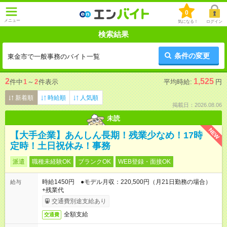
0
メニュー
気になる！
ログイン
検索結果
条件の変更
東金市で一般事務のバイト一覧
2
1,525
件中
1
～
2
件表示
平均時給:
円
新着順
時給順
人気順
掲載日：2026.08.06
未読
NEW
【大手企業】あんしん長期！残業少なめ！17時
定時！土日祝休み！事務
派遣
職種未経験OK
ブランクOK
WEB登録・面接OK
時給1450円 ●モデル月収：220,500円（月21日勤務の場合）
給与
+残業代
交通費別途支給あり
全額支給
交通費