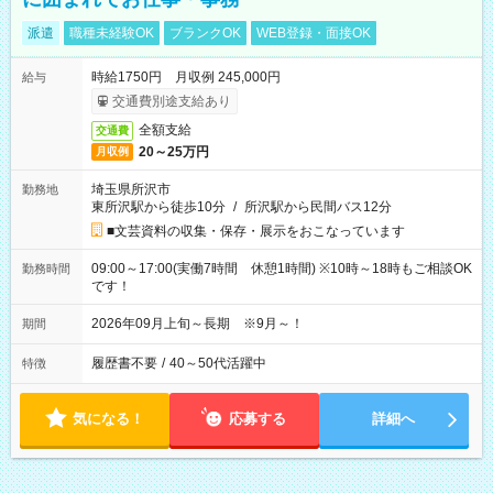
派遣
職種未経験OK
ブランクOK
WEB登録・面接OK
時給1750円 月収例 245,000円
給与
交通費別途支給あり
全額支給
交通費
20～25万円
月収例
埼玉県所沢市
勤務地
東所沢駅から徒歩10分
/
所沢駅から民間バス12分
■文芸資料の収集・保存・展示をおこなっています
09:00～17:00(実働7時間 休憩1時間) ※10時～18時もご相談OK
勤務時間
です！
2026年09月上旬～長期 ※9月～！
期間
履歴書不要
/
40～50代活躍中
特徴
気になる！
応募する
詳細へ