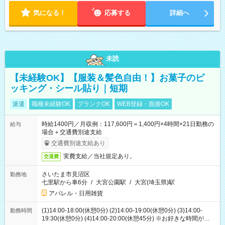
気になる！
応募する
詳細へ
未読
【未経験OK】【服装＆髪色自由！】お菓子のピ
ッキング・シール貼り｜短期
派遣
職種未経験OK
ブランクOK
WEB登録・面接OK
時給1400円／月収例：117,600円＝1,400円×4時間×21日勤務の
給与
場合＋交通費別途支給
交通費別途支給あり
実費支給／当社規定あり。
交通費
さいたま市見沼区
勤務地
七里駅から車6分
/
大宮公園駅
/
大宮(埼玉県)駅
アパレル・日用雑貨
(1)14:00-18:00(休憩0分) (2)14:00-19:00(休憩0分) (3)14:00-
勤務時間
19:30(休憩0分) (4)14:00-20:00(休憩45分) ※お好きな時間が選べ