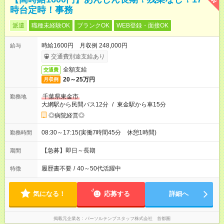
時台定時！事務
派遣
職種未経験OK
ブランクOK
WEB登録・面接OK
時給1600円 月収例 248,000円
給与
交通費別途支給あり
全額支給
交通費
20～25万円
月収例
千葉県東金市
勤務地
大網駅から民間バス12分
/
東金駅から車15分
◎病院経営◎
08:30～17:15(実働7時間45分 休憩1時間)
勤務時間
【急募】即日～長期
期間
履歴書不要
/
40～50代活躍中
特徴
気になる！
応募する
詳細へ
掲載元企業名
パーソルテンプスタッフ株式会社 首都圏