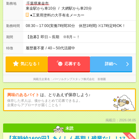
千葉県東金市
勤務地
東金駅から車10分
/
大網駅から車20分
●工業用塗料の大手有名メーカー
08:30～17:00(実働7時間30分 休憩1時間) ※17時定時OK！
勤務時間
【急募】即日～長期 ※8月～！
期間
履歴書不要
/
40～50代活躍中
特徴
気になる！
応募する
詳細へ
掲載元企業名
パーソルテンプスタッフ株式会社 首都圏
興味のあるバイト
は、とりあえず保存しよう♪
保存した求人は、後からまとめて応募できるよ。
企業からアプローチが届くことも！
掲載日：2026.08.05
未読
NEW
【高時給1600円】あんしん長期！残業なし！17