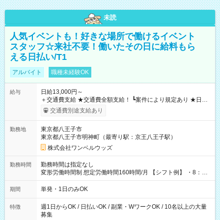
未読
人気イベントも！好きな場所で働けるイベント
スタッフ☆来社不要！働いたその日に給料もら
える日払い/T1
アルバイト
職種未経験OK
日給13,000円～
給与
＋交通費支給 ★交通費全額支給！ ┗案件により規定あり ★日払
いOK！（規定あり） ┗働いたその日に現金GET♪ お仕事後はコ
交通費別途支給あり
ンビニATMから 日払い分を引き落とせます！ 【試用期間】試
用期間なし
東京都八王子市
勤務地
東京都八王子市明神町（最寄り駅：京王八王子駅）
株式会社ワンベルウッズ
勤務時間は指定なし
勤務時間
変形労働時間制 想定労働時間160時間/月 【シフト例】 ・8：00
～21：00
単発・1日のみOK
期間
週1日からOK / 日払いOK / 副業・WワークOK / 10名以上の大量
特徴
募集