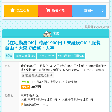
気になる！
応募する
詳細へ
掲載日：2026.08.06
未読
【在宅勤務OK】時給1900円！未経験OK！服装
自由＊大森で総務・人事
派遣
職種未経験OK
ブランクOK
WEB登録・面接OK
時給1900円 月収例 31万円 時給1900円×実働7h45m×週5日×4
給与
週+残業10h ※月収例を保証するものではありません。※給与即
受取りサービス利用可（利用条件有）
交通費別途支給あり
1ヶ月3万円を上限として実費支給
交通費
30万円～
月収例
東京都品川区
勤務地
大森(東京都)駅から徒歩3分
/
大森海岸駅から徒歩6分
情報処理サ－ビス