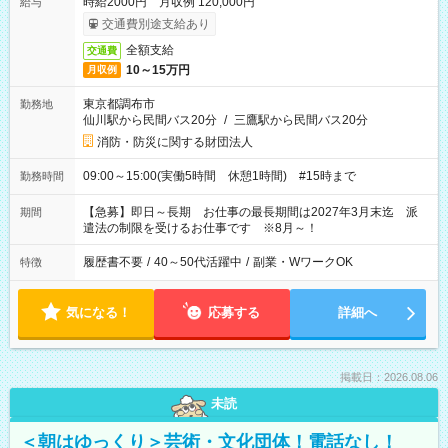
時給2000円 月収例 120,000円
給与
交通費別途支給あり
全額支給
交通費
10～15万円
月収例
東京都調布市
勤務地
仙川駅から民間バス20分
/
三鷹駅から民間バス20分
消防・防災に関する財団法人
09:00～15:00(実働5時間 休憩1時間) #15時まで
勤務時間
【急募】即日～長期 お仕事の最長期間は2027年3月末迄 派
期間
遣法の制限を受けるお仕事です ※8月～！
履歴書不要
/
40～50代活躍中
/
副業・WワークOK
特徴
気になる！
応募する
詳細へ
掲載日：2026.08.06
未読
＜朝はゆっくり＞芸術・文化団体！電話なし！