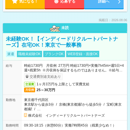
気になる！
応募する
詳細へ
掲載日：2026.08.06
未読
未経験OK！【インディードリクルートパートナ
ーズ】在宅OK！東京で一般事務
派遣
職種未経験OK
ブランクOK
WEB登録・面接OK
時給1730円 月収例 27万円 時給1730円×実働7h45m×週5日×4
給与
週+残業5h ※月収例を保証するものではありません。※給与即
受取りサービス利用可（利用条件有）
交通費別途支給あり
1ヶ月3万円を上限として実費支給
交通費
25～30万円
月収例
東京都千代田区
勤務地
東京駅から徒歩3分
/
京橋(東京都)駅から徒歩5分
/
宝町(東京
都)駅
/
…
株式会社 インディードリクルートパートナーズ
09:30-18:15（休憩60分）実働7時間45分（残業少なめ！）
勤務時間