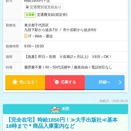
時給1800円＋交
給与
交通費別途支給あり
交通費支給(規定有)
交通費
東京都千代田区
勤務地
九段下駅から徒歩7分
/
市ケ谷駅から徒歩9分
IT・Web・通信
9:00～18:00
勤務時間
【急募】即日～長期 ※長期(2ヶ月以上) ※8月～OK！
期間
履歴書不要
/
40～50代活躍中
/
服装自由
/
電話対応なし
特徴
気になる！
応募する
詳細へ
掲載日：2026.08.06
未読
【完全在宅】時給1850円！≫大手出版社≪基本
18時まで＊商品入庫案内など