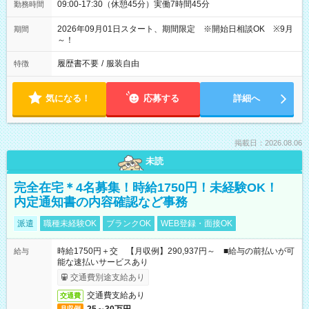
09:00-17:30（休憩45分）実働7時間45分
勤務時間
2026年09月01日スタート、期間限定 ※開始日相談OK ※9月
期間
～！
履歴書不要
/
服装自由
特徴
気になる！
応募する
詳細へ
掲載日：2026.08.06
未読
完全在宅＊4名募集！時給1750円！未経験OK！
内定通知書の内容確認など事務
派遣
職種未経験OK
ブランクOK
WEB登録・面接OK
時給1750円＋交 【月収例】290,937円～ ■給与の前払いが可
給与
能な速払いサービスあり
交通費別途支給あり
交通費支給あり
交通費
月収例