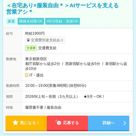
＜在宅あり×服装自由＊＞AIサービスを支える
営業アシ＊
派遣
職種未経験OK
WEB登録・面接OK
時給1900円
給与
交通費別途支給あり
交通費支給
交通費
東京都新宿区
勤務地
都庁前駅から徒歩2分
/
西新宿駅から徒歩5分
/
新宿駅から徒
歩10分
IT・通信
10:00～19:00(実働:8時間) (休憩60分)
勤務時間
2026/9/上旬～長期（3カ月以上） ★9月～OK！
期間
履歴書不要
/
服装自由
特徴
気になる！
応募する
詳細へ