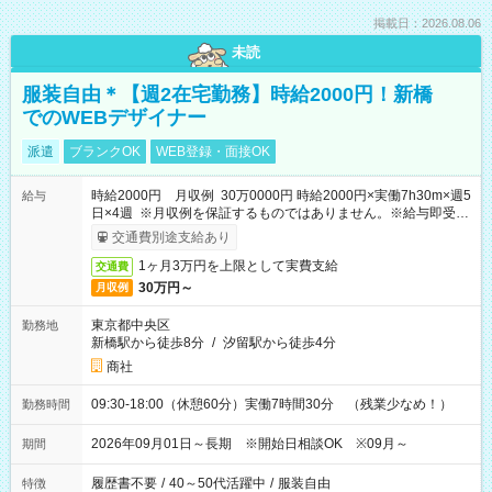
掲載日：2026.08.06
未読
服装自由＊【週2在宅勤務】時給2000円！新橋
でのWEBデザイナー
派遣
ブランクOK
WEB登録・面接OK
時給2000円 月収例 30万0000円 時給2000円×実働7h30m×週5
給与
日×4週 ※月収例を保証するものではありません。※給与即受取
りサービス利用可（利用条件有）
交通費別途支給あり
1ヶ月3万円を上限として実費支給
交通費
30万円～
月収例
東京都中央区
勤務地
新橋駅から徒歩8分
/
汐留駅から徒歩4分
商社
09:30-18:00（休憩60分）実働7時間30分 （残業少なめ！）
勤務時間
2026年09月01日～長期 ※開始日相談OK ※09月～
期間
履歴書不要
/
40～50代活躍中
/
服装自由
特徴