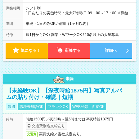
円（役割手当＋100円）×6時間＝日収8,400円＋交通費 【試用期
間】試用期間なし
シフト制
勤務時間
1日あたりの実働時間：最大7時間/日 09：00～17：00 ※勤務時
間は 試験により異なります。
単発・1日のみOK / 短期（1ヶ月以内）
期間
週1日からOK / 副業・WワークOK / 10名以上の大量募集
特徴
気になる！
応募する
詳細へ
未読
【未経験OK】【深夜時給1875円】写真アルバ
ムの貼り付け・確認｜短期
派遣
職種未経験OK
ブランクOK
WEB登録・面接OK
時給1500円／夜22時～翌5時までは深夜時給1875円
給与
交通費別途支給あり
実費支給／当社規定あり。
交通費