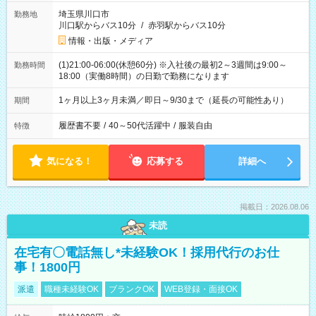
埼玉県川口市
勤務地
川口駅からバス10分
/
赤羽駅からバス10分
情報・出版・メディア
(1)21:00-06:00(休憩60分) ※入社後の最初2～3週間は9:00～
勤務時間
18:00（実働8時間）の日勤で勤務になります
1ヶ月以上3ヶ月未満／即日～9/30まで（延長の可能性あり）
期間
履歴書不要
/
40～50代活躍中
/
服装自由
特徴
気になる！
応募する
詳細へ
掲載日：2026.08.06
未読
在宅有〇電話無し*未経験OK！採用代行のお仕
事！1800円
派遣
職種未経験OK
ブランクOK
WEB登録・面接OK