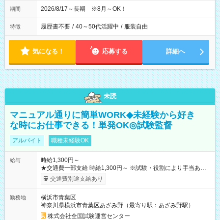
2026/8/17～長期 ※8月～OK！
期間
履歴書不要
/
40～50代活躍中
/
服装自由
特徴
気になる！
応募する
詳細へ
未読
マニュアル通りに簡単WORK◆未経験から好き
な時にお仕事できる！単発OK◎試験監督
アルバイト
職種未経験OK
時給1,300円～
給与
★交通費一部支給 時給1,300円～ ※試験・役割により手当あり
※勤務回数により昇給あり 【即給（前払い）オプションあ
交通費別途支給あり
り！】 希望される場合、勤務から1週間ほどで給与の一部を受け
取れます。 ※手数料418円がかかります。 【過去試験日の収入
横浜市青葉区
勤務地
例】 ・河合塾模擬試験 8:30～17:30（休憩1時間） 時給1,300円
神奈川県横浜市青葉区あざみ野（最寄り駅：あざみ野駅）
×8時間＝日収10,400円＋交通費 ※当日の役割により時給＋100
円の場合あり ・国家試験 7:00～13:30（休憩なし） 時給1,300
株式会社全国試験運営センター