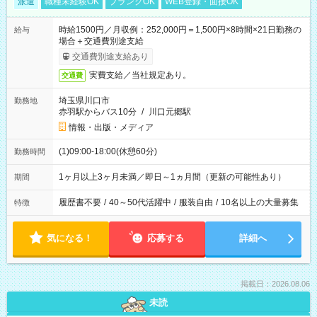
派遣
職種未経験OK
ブランクOK
WEB登録・面接OK
時給1500円／月収例：252,000円＝1,500円×8時間×21日勤務の
給与
場合＋交通費別途支給
交通費別途支給あり
実費支給／当社規定あり。
交通費
埼玉県川口市
勤務地
赤羽駅からバス10分
/
川口元郷駅
情報・出版・メディア
(1)09:00-18:00(休憩60分)
勤務時間
1ヶ月以上3ヶ月未満／即日～1ヵ月間（更新の可能性あり）
期間
履歴書不要
/
40～50代活躍中
/
服装自由
/
10名以上の大量募集
特徴
気になる！
応募する
詳細へ
掲載日：2026.08.06
未読