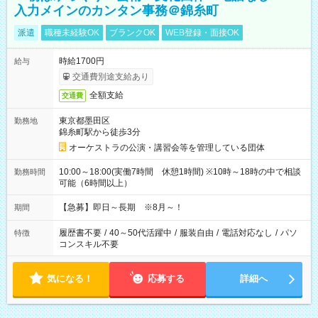
入力メインのカンタン事務＠錦糸町
派遣
職種未経験OK
ブランクOK
WEB登録・面接OK
時給1700円
給与
交通費別途支給あり
全額支給
交通費
東京都墨田区
勤務地
錦糸町駅から徒歩3分
オーケストラの公演・講習会等を管理している団体
10:00～18:00(実働7時間 休憩1時間) ※10時～18時の中で相談
勤務時間
可能（6時間以上）
【急募】即日～長期 ※8月～！
期間
履歴書不要
/
40～50代活躍中
/
服装自由
/
電話対応なし
/
パソ
特徴
コンスキル不要
気になる！
応募する
詳細へ