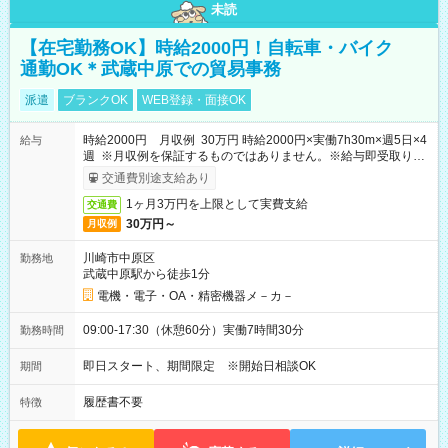
未読
【在宅勤務OK】時給2000円！自転車・バイク
通勤OK＊武蔵中原での貿易事務
派遣
ブランクOK
WEB登録・面接OK
時給2000円 月収例 30万円 時給2000円×実働7h30m×週5日×4
給与
週 ※月収例を保証するものではありません。※給与即受取りサ
ービス利用可（利用条件有）
交通費別途支給あり
1ヶ月3万円を上限として実費支給
交通費
30万円～
月収例
川崎市中原区
勤務地
武蔵中原駅から徒歩1分
電機・電子・OA・精密機器メ－カ－
09:00-17:30（休憩60分）実働7時間30分
勤務時間
即日スタート、期間限定 ※開始日相談OK
期間
履歴書不要
特徴