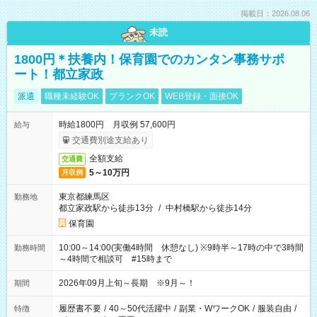
掲載日：2026.08.06
未読
1800円＊扶養内！保育園でのカンタン事務サポ
ート！都立家政
派遣
職種未経験OK
ブランクOK
WEB登録・面接OK
時給1800円 月収例 57,600円
給与
交通費別途支給あり
全額支給
交通費
5～10万円
月収例
東京都練馬区
勤務地
都立家政駅から徒歩13分
/
中村橋駅から徒歩14分
保育園
10:00～14:00(実働4時間 休憩なし) ※9時半～17時の中で3時間
勤務時間
～4時間で相談可 #15時まで
2026年09月上旬～長期 ※9月～！
期間
履歴書不要
/
40～50代活躍中
/
副業・WワークOK
/
服装自由
/
特徴