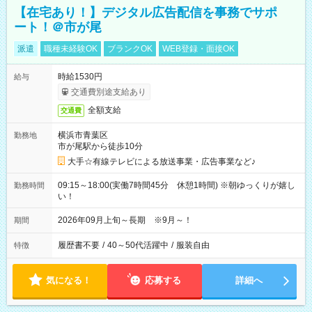
【在宅あり！】デジタル広告配信を事務でサポ
ート！＠市が尾
派遣
職種未経験OK
ブランクOK
WEB登録・面接OK
時給1530円
給与
交通費別途支給あり
全額支給
交通費
横浜市青葉区
勤務地
市が尾駅から徒歩10分
大手☆有線テレビによる放送事業・広告事業など♪
09:15～18:00(実働7時間45分 休憩1時間) ※朝ゆっくりが嬉し
勤務時間
い！
2026年09月上旬～長期 ※9月～！
期間
履歴書不要
/
40～50代活躍中
/
服装自由
特徴
気になる！
応募する
詳細へ