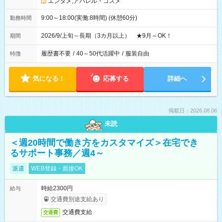
エンタメ;アパレル・コスメ
9:00～18:00(実働:8時間) (休憩60分)
勤務時間
2026/9/上旬～長期（3カ月以上） ★9月～OK！
期間
履歴書不要
/
40～50代活躍中
/
服装自由
特徴
気になる！
応募する
詳細へ
掲載日：2026.08.06
未読
＜週20時間で働き方をカスタマイズ＞在宅でき
るサポート事務／週4～
派遣
WEB登録・面接OK
時給2300円
給与
交通費別途支給あり
交通費支給
交通費