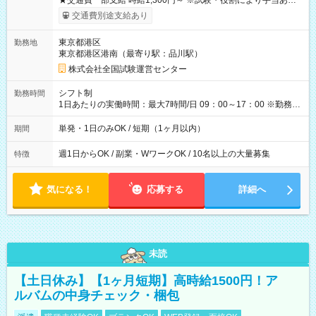
★交通費一部支給 時給1,300円～ ※試験・役割により手当あり
※勤務回数により昇給あり 【即給（前払い）オプションあ
交通費別途支給あり
り！】 希望される場合、勤務から1週間ほどで給与の一部を受け
取れます。 ※手数料418円がかかります。 【過去試験日の収入
東京都港区
勤務地
例】 ・河合塾模擬試験 8:30～17:30（休憩1時間） 時給1,300円
東京都港区港南（最寄り駅：品川駅）
×8時間＝日収10,400円＋交通費 ※当日の役割により時給＋100
円の場合あり ・国家試験 7:00～13:30（休憩なし） 時給1,300
株式会社全国試験運営センター
円（役割手当＋100円）×6時間＝日収8,400円＋交通費 【試用期
間】試用期間なし
シフト制
勤務時間
1日あたりの実働時間：最大7時間/日 09：00～17：00 ※勤務時
間は 試験により異なります。
単発・1日のみOK / 短期（1ヶ月以内）
期間
週1日からOK / 副業・WワークOK / 10名以上の大量募集
特徴
気になる！
応募する
詳細へ
未読
【土日休み】【1ヶ月短期】高時給1500円！ア
ルバムの中身チェック・梱包