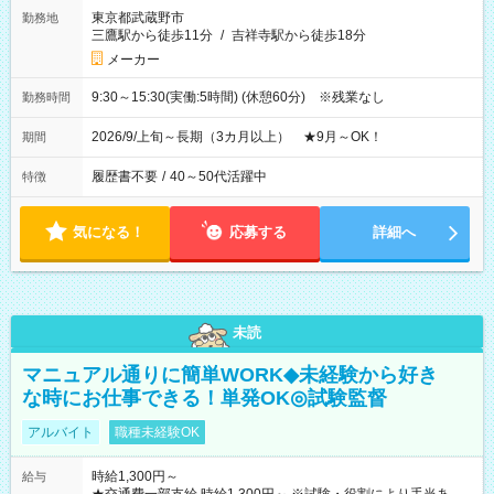
東京都武蔵野市
勤務地
三鷹駅から徒歩11分
/
吉祥寺駅から徒歩18分
メーカー
9:30～15:30(実働:5時間) (休憩60分) ※残業なし
勤務時間
2026/9/上旬～長期（3カ月以上） ★9月～OK！
期間
履歴書不要
/
40～50代活躍中
特徴
気になる！
応募する
詳細へ
未読
マニュアル通りに簡単WORK◆未経験から好き
な時にお仕事できる！単発OK◎試験監督
アルバイト
職種未経験OK
時給1,300円～
給与