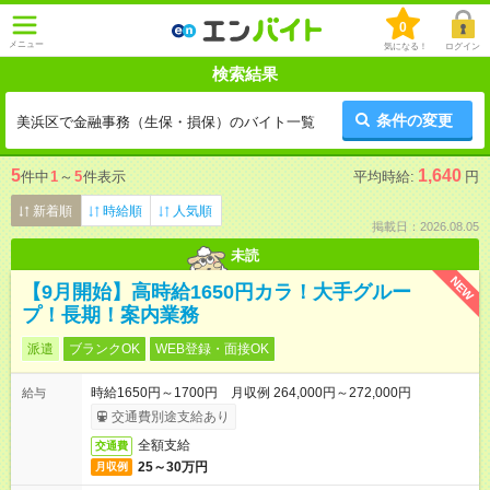
0
メニュー
気になる！
ログイン
検索結果
条件の変更
美浜区で金融事務（生保・損保）のバイト一覧
5
1,640
件中
1
～
5
件表示
平均時給:
円
新着順
時給順
人気順
掲載日：2026.08.05
未読
NEW
【9月開始】高時給1650円カラ！大手グルー
プ！長期！案内業務
派遣
ブランクOK
WEB登録・面接OK
時給1650円～1700円 月収例 264,000円～272,000円
給与
交通費別途支給あり
全額支給
交通費
25～30万円
月収例