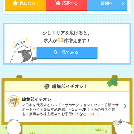
気になる！
応募する
詳細へ
少しエリアを広げると、
13
求人が
件増えます！
見てみる
編集部イチオシ
＜日本を代表するバンド＊サカナクション＞ツアー公演のサ
ポートバイト＠日本武道館、＜1日～OK！＞あの有名企業
も！展示会や株主総会のお手伝い！など
(8/5UP!)