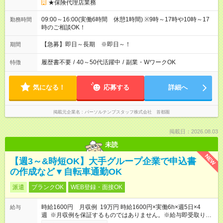
★保険代理店業務
09:00～16:00(実働6時間 休憩1時間) ※9時～17時や10時～17
勤務時間
時のご相談OK！
【急募】即日～長期 ※即日～！
期間
履歴書不要
/
40～50代活躍中
/
副業・WワークOK
特徴
気になる！
応募する
詳細へ
掲載元企業名
パーソルテンプスタッフ株式会社 首都圏
掲載日：2026.08.03
未読
NEW
【週3～&時短OK】大手グループ企業で申込書
の作成など▼自転車通勤OK
派遣
ブランクOK
WEB登録・面接OK
時給1600円 月収例 19万円 時給1600円×実働6h×週5日×4
給与
週 ※月収例を保証するものではありません。※給与即受取りサ