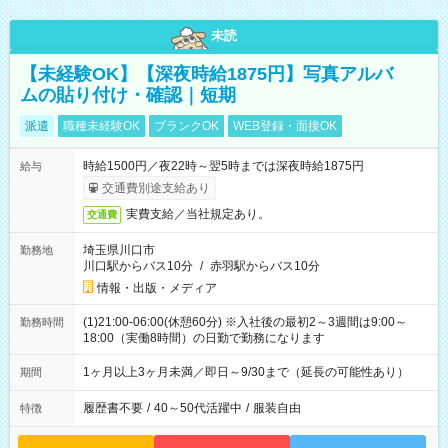
未読
【未経験OK】【深夜時給1875円】写真アルバ
ムの貼り付け・確認｜短期
派遣
職種未経験OK
ブランクOK
WEB登録・面接OK
時給1500円／夜22時～翌5時までは深夜時給1875円
給与
交通費別途支給あり
実費支給／当社規定あり。
交通費
埼玉県川口市
勤務地
川口駅からバス10分
/
赤羽駅からバス10分
情報・出版・メディア
(1)21:00-06:00(休憩60分) ※入社後の最初2～3週間は9:00～
勤務時間
18:00（実働8時間）の日勤で勤務になります
1ヶ月以上3ヶ月未満／即日～9/30まで（延長の可能性あり）
期間
履歴書不要
/
40～50代活躍中
/
服装自由
特徴