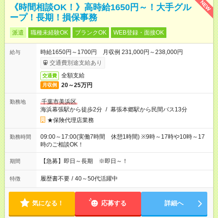
NEW
《時間相談OK！》高時給1650円～！大手グル
ープ！長期！損保事務
派遣
職種未経験OK
ブランクOK
WEB登録・面接OK
時給1650円～1700円 月収例 231,000円～238,000円
給与
交通費別途支給あり
全額支給
交通費
20～25万円
月収例
千葉市美浜区
勤務地
海浜幕張駅から徒歩2分
/
幕張本郷駅から民間バス13分
★保険代理店業務
09:00～17:00(実働7時間 休憩1時間) ※9時～17時や10時～17
勤務時間
時のご相談OK！
【急募】即日～長期 ※即日～！
期間
履歴書不要
/
40～50代活躍中
特徴
気になる！
応募する
詳細へ