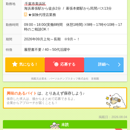
千葉市美浜区
勤務地
海浜幕張駅から徒歩2分
/
幕張本郷駅から民間バス13分
★保険代理店業務
09:00～18:00(実働8時間 休憩1時間) ※9時～17時や10時～17
勤務時間
時のご相談OK！
2026年09月上旬～長期 ※9月～！
期間
履歴書不要
/
40～50代活躍中
特徴
気になる！
応募する
詳細へ
掲載元企業名
パーソルテンプスタッフ株式会社 首都圏
興味のあるバイト
は、とりあえず保存しよう♪
保存した求人は、後からまとめて応募できるよ。
企業からアプローチが届くことも！
掲載日：2026.08.04
未読