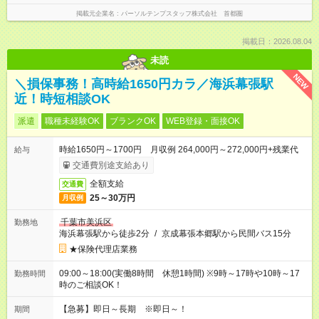
掲載元企業名
パーソルテンプスタッフ株式会社 首都圏
掲載日：2026.08.04
未読
NEW
＼損保事務！高時給1650円カラ／海浜幕張駅
近！時短相談OK
派遣
職種未経験OK
ブランクOK
WEB登録・面接OK
時給1650円～1700円 月収例 264,000円～272,000円+残業代
給与
交通費別途支給あり
全額支給
交通費
25～30万円
月収例
千葉市美浜区
勤務地
海浜幕張駅から徒歩2分
/
京成幕張本郷駅から民間バス15分
★保険代理店業務
09:00～18:00(実働8時間 休憩1時間) ※9時～17時や10時～17
勤務時間
時のご相談OK！
【急募】即日～長期 ※即日～！
期間