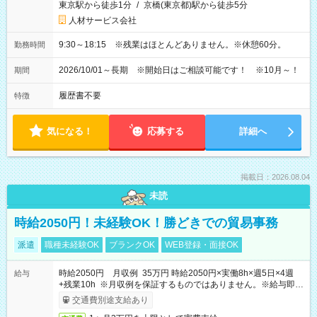
東京駅から徒歩1分
/
京橋(東京都)駅から徒歩5分
人材サービス会社
9:30～18:15 ※残業はほとんどありません。※休憩60分。
勤務時間
2026/10/01～長期 ※開始日はご相談可能です！ ※10月～！
期間
履歴書不要
特徴
気になる！
応募する
詳細へ
掲載日：2026.08.04
未読
時給2050円！未経験OK！勝どきでの貿易事務
派遣
職種未経験OK
ブランクOK
WEB登録・面接OK
時給2050円 月収例 35万円 時給2050円×実働8h×週5日×4週
給与
+残業10h ※月収例を保証するものではありません。※給与即受
取りサービス利用可（利用条件有）
交通費別途支給あり