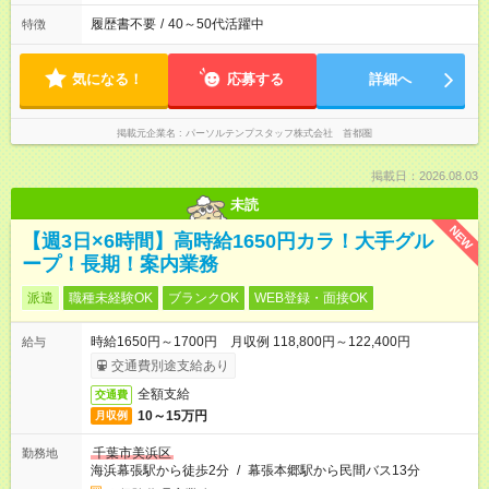
履歴書不要
/
40～50代活躍中
特徴
気になる！
応募する
詳細へ
掲載元企業名
パーソルテンプスタッフ株式会社 首都圏
掲載日：2026.08.03
未読
NEW
【週3日×6時間】高時給1650円カラ！大手グル
ープ！長期！案内業務
派遣
職種未経験OK
ブランクOK
WEB登録・面接OK
時給1650円～1700円 月収例 118,800円～122,400円
給与
交通費別途支給あり
全額支給
交通費
10～15万円
月収例
千葉市美浜区
勤務地
海浜幕張駅から徒歩2分
/
幕張本郷駅から民間バス13分