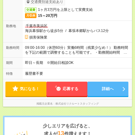
ービス利用可（利用条件有）
交通費別途支給あり
1ヶ月3万円を上限として実費支給
交通費
15～20万円
月収例
千葉市美浜区
勤務地
海浜幕張駅から徒歩5分
/
幕張本郷駅からバス12分
損害保険業
09:00-16:00（休憩60分）実働6時間（残業少なめ！） 勤務時間
勤務時間
を下記の範囲で調整することも可能です。 ・勤務開始時間
09:00～10:00 ・勤務終了時間 16:00～17:00 ・実働 05:00～
07:00
即日～長期 ※開始日相談OK
期間
履歴書不要
特徴
気になる！
応募する
詳細へ
掲載元企業名
株式会社リクルートスタッフィング
少しエリアを広げると、
13
求人が
件増えます！