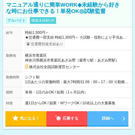
マニュアル通りに簡単WORK◆未経験から好き
な時にお仕事できる！単発OK◎試験監督
アルバイト
職種未経験OK
時給1,300円～
給与
★交通費一部支給 時給1,300円～ ※試験・役割により手当あり
※勤務回数により昇給あり 【即給（前払い）オプションあ
交通費別途支給あり
り！】 希望される場合、勤務から1週間ほどで給与の一部を受け
取れます。 ※手数料418円がかかります。 【過去試験日の収入
横浜市青葉区
勤務地
例】 ・河合塾模擬試験 8:30～17:30（休憩1時間） 時給1,300円
神奈川県横浜市青葉区あざみ野（最寄り駅：あざみ野駅）
×8時間＝日収10,400円＋交通費 ※当日の役割により時給＋100
円の場合あり ・国家試験 7:00～13:30（休憩なし） 時給1,300
株式会社全国試験運営センター
円（役割手当＋100円）×6時間＝日収8,400円＋交通費 【試用期
間】試用期間なし
シフト制
勤務時間
1日あたりの実働時間：最大7時間/日 09：00～17：00 ※勤務時
間は 試験により異なります。
単発・1日のみOK / 短期（1ヶ月以内）
期間
週1日からOK / 副業・WワークOK / 10名以上の大量募集
特徴
気になる！
応募する
詳細へ