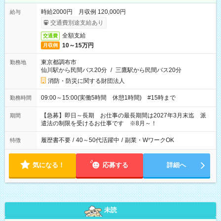
時給2000円 月収例 120,000円
給与
交通費別途支給あり
全額支給
交通費
10～15万円
月収例
東京都調布市
勤務地
仙川駅から民間バス20分
/
三鷹駅から民間バス20分
消防・防災に関する財団法人
09:00～15:00(実働5時間 休憩1時間) #15時まで
勤務時間
【急募】即日～長期 お仕事の最長期間は2027年3月末迄 派
期間
遣法の制限を受けるお仕事です ※8月～！
履歴書不要
/
40～50代活躍中
/
副業・WワークOK
特徴
気になる！
応募する
詳細へ
未読