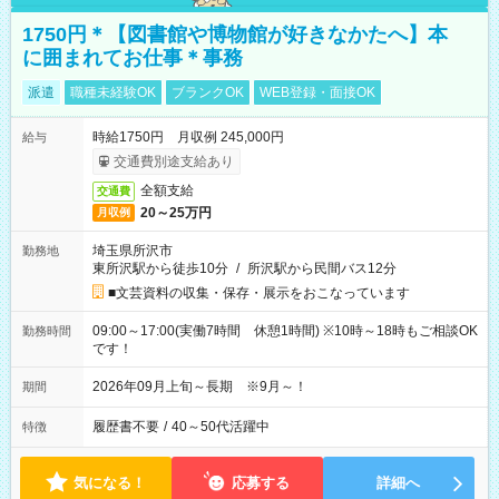
1750円＊【図書館や博物館が好きなかたへ】本
に囲まれてお仕事＊事務
派遣
職種未経験OK
ブランクOK
WEB登録・面接OK
時給1750円 月収例 245,000円
給与
交通費別途支給あり
全額支給
交通費
20～25万円
月収例
埼玉県所沢市
勤務地
東所沢駅から徒歩10分
/
所沢駅から民間バス12分
■文芸資料の収集・保存・展示をおこなっています
09:00～17:00(実働7時間 休憩1時間) ※10時～18時もご相談OK
勤務時間
です！
2026年09月上旬～長期 ※9月～！
期間
履歴書不要
/
40～50代活躍中
特徴
気になる！
応募する
詳細へ