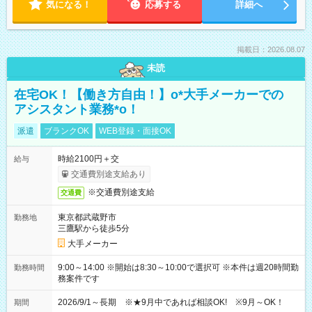
気になる！
応募する
詳細へ
掲載日：2026.08.07
未読
在宅OK！【働き方自由！】o*大手メーカーでの
アシスタント業務*o！
派遣
ブランクOK
WEB登録・面接OK
時給2100円＋交
給与
交通費別途支給あり
※交通費別途支給
交通費
東京都武蔵野市
勤務地
三鷹駅から徒歩5分
大手メーカー
9:00～14:00 ※開始は8:30～10:00で選択可 ※本件は週20時間勤
勤務時間
務案件です
2026/9/1～長期 ※★9月中であれば相談OK! ※9月～OK！
期間