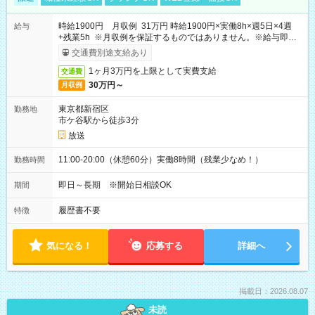
時給1900円 月収例 31万円 時給1900円×実働8h×週5日×4週
給与
+残業5h ※月収例を保証するものではありません。※給与即受
取りサービス利用可（利用条件有）
交通費別途支給あり
1ヶ月3万円を上限として実費支給
交通費
30万円～
月収例
東京都新宿区
勤務地
市ケ谷駅から徒歩3分
放送
11:00-20:00（休憩60分）実働8時間（残業少なめ！）
勤務時間
即日～長期 ※開始日相談OK
期間
履歴書不要
特徴
気になる！
応募する
詳細へ
掲載日：2026.08.07
未読