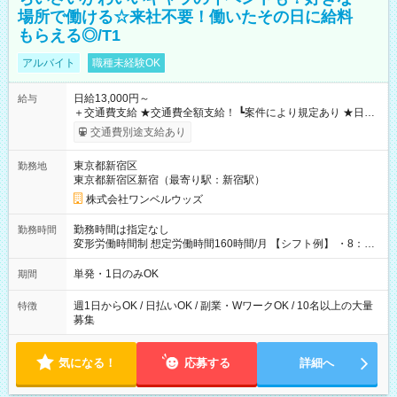
場所で働ける☆来社不要！働いたその日に給料
もらえる◎/T1
アルバイト
職種未経験OK
日給13,000円～
給与
＋交通費支給 ★交通費全額支給！ ┗案件により規定あり ★日払
いOK！（規定あり） ┗働いたその日に現金GET♪ お仕事後はコ
交通費別途支給あり
ンビニATMから 日払い分を引き落とせます！ 【試用期間】試
用期間なし
東京都新宿区
勤務地
東京都新宿区新宿（最寄り駅：新宿駅）
株式会社ワンベルウッズ
勤務時間は指定なし
勤務時間
変形労働時間制 想定労働時間160時間/月 【シフト例】 ・8：00
～21：00
単発・1日のみOK
期間
週1日からOK / 日払いOK / 副業・WワークOK / 10名以上の大量
特徴
募集
気になる！
応募する
詳細へ