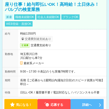
座り仕事！給与即払いOK！高時給！土日休み！
バルブの検査業務
派遣
職種未経験OK
社会人未経験OK
ブランクOK
WEB登録・面接OK
時給1350円
給与
交通費別途支給あり
交通費支給有り
交通費
埼玉県川口市
勤務地
川口駅から車7分
素材系メーカー
9:00～17:00 ※表記のうち実働7時間です。
勤務時間
長期【ご応募から1週間以内(最短2日目)のスピード就業が可能】
期間
即日～
日払いOK
/
履歴書不要
/
電話対応なし
/
パソコンスキル不要
特徴
気になる！
応募する
詳細へ