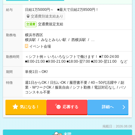
日給1万5000円～ ■最大で日給2万8500円！
給与
交通費別途支給あり
交通費規定支給
交通費
横浜市西区
勤務地
横浜駅
/
みなとみらい駅
/
西横浜駅
/
…
イベント会場
＜シフト例＞ いろいろなシフトで働けます！ ■7:00-24:00
勤務時間
■8:00-21:00 ■9:00-21:00 ■18:00-翌7:00 ■20:30-翌11:00 など
単発1日～OK!
期間
週1日からOK
/
日払いOK
/
履歴書不要
/
40～50代活躍中
/
副
特徴
業・WワークOK
/
服装自由
/
シフト勤務
/
電話対応なし
/
パソ
コンスキル不要
気になる！
応募する
詳細へ
掲載日：2026.08.08
未読