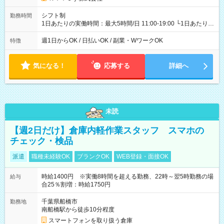
シフト制
勤務時間
1日あたりの実働時間：最大5時間/日 11:00-19:00 └1日あたりの
実働時間：1-5時間 └上記の時間帯内であれば、いつでも勤務可
能！ └平日・土曜日の中で、お好きな曜日でご勤務いただけま
週1日からOK / 日払いOK / 副業・WワークOK
特徴
す！ 【シフト例】 ・11:00～14:00 ・16:30～19:00 ・13:00～
18:00 などのように、自由な働き方が可能なお仕事です！
気になる！
応募する
詳細へ
未読
【週2日だけ】倉庫内軽作業スタッフ スマホの
チェック・検品
派遣
職種未経験OK
ブランクOK
WEB登録・面接OK
時給1400円 ※実働8時間を超える勤務、22時～翌5時勤務の場
給与
合25％割増：時給1750円
千葉県船橋市
勤務地
南船橋駅から徒歩10分程度
スマートフォンを取り扱う倉庫