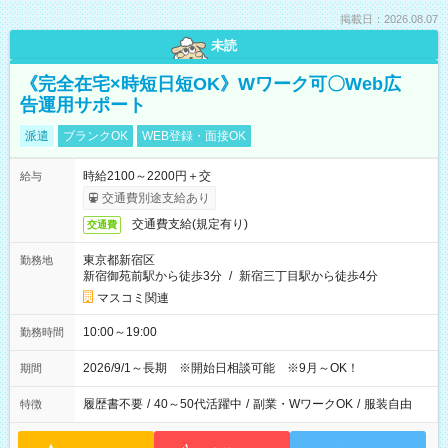
掲載日：2026.08.07
未読
《完全在宅×時短日短OK》Wワーク可〇Web広
告運用サポート
派遣
ブランクOK
WEB登録・面接OK
時給2100～2200円＋交
給与
交通費別途支給あり
交通費支給(規定有り)
交通費
東京都新宿区
勤務地
新宿御苑前駅から徒歩3分
/
新宿三丁目駅から徒歩4分
マスコミ関連
10:00～19:00
勤務時間
2026/9/1～長期 ※開始日相談可能 ※9月～OK！
期間
履歴書不要
/
40～50代活躍中
/
副業・WワークOK
/
服装自由
特徴