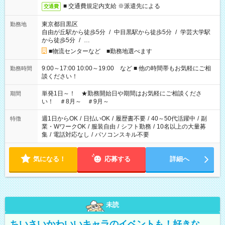
■ 交通費規定内支給 ※派遣先による
交通費
東京都目黒区
勤務地
自由が丘駅から徒歩5分
/
中目黒駅から徒歩5分
/
学芸大学駅
から徒歩5分
/
…
■物流センターなど ■勤務地選べます
9:00～17:00 10:00～19:00 など ■ 他の時間帯もお気軽にご相
勤務時間
談ください！
単発1日～！ ★勤務開始日や期間はお気軽にご相談くださ
期間
い！ ＃8月～ ＃9月～
週1日からOK
/
日払いOK
/
履歴書不要
/
40～50代活躍中
/
副
特徴
業・WワークOK
/
服装自由
/
シフト勤務
/
10名以上の大量募
集
/
電話対応なし
/
パソコンスキル不要
気になる！
応募する
詳細へ
未読
ちいさいかわいいキャラのイベントも！好きな