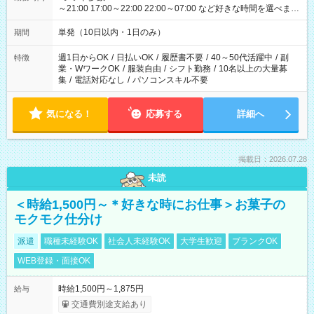
～21:00 17:00～22:00 22:00～07:00 など好きな時間を選べま
す！
単発（10日以内・1日のみ）
期間
週1日からOK
/
日払いOK
/
履歴書不要
/
40～50代活躍中
/
副
特徴
業・WワークOK
/
服装自由
/
シフト勤務
/
10名以上の大量募
集
/
電話対応なし
/
パソコンスキル不要
気になる！
応募する
詳細へ
掲載日：2026.07.28
未読
＜時給1,500円～＊好きな時にお仕事＞お菓子の
モクモク仕分け
派遣
職種未経験OK
社会人未経験OK
大学生歓迎
ブランクOK
WEB登録・面接OK
時給1,500円～1,875円
給与
交通費別途支給あり