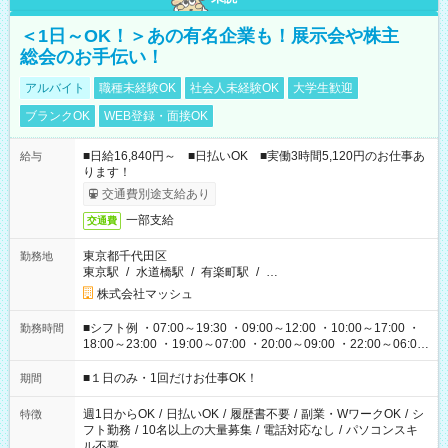
＜1日～OK！＞あの有名企業も！展示会や株主
総会のお手伝い！
アルバイト
職種未経験OK
社会人未経験OK
大学生歓迎
ブランクOK
WEB登録・面接OK
■日給16,840円～ ■日払いOK ■実働3時間5,120円のお仕事あ
給与
ります！
交通費別途支給あり
一部支給
交通費
東京都千代田区
勤務地
東京駅
/
水道橋駅
/
有楽町駅
/
…
株式会社マッシュ
■シフト例 ・07:00～19:30 ・09:00～12:00 ・10:00～17:00 ・
勤務時間
18:00～23:00 ・19:00～07:00 ・20:00～09:00 ・22:00～06:00
etc ★最短で3時間で5,120円のお仕事から 15時間で2万円近く稼
げるお仕事も！ ご希望のお時間に合わせてご紹介！ ※シフトは
■１日のみ・1回だけお仕事OK！
期間
現場によって異なります。 ※勿論、休憩時間はあるのでご安心
ください！
週1日からOK
/
日払いOK
/
履歴書不要
/
副業・WワークOK
/
シ
特徴
フト勤務
/
10名以上の大量募集
/
電話対応なし
/
パソコンスキ
ル不要