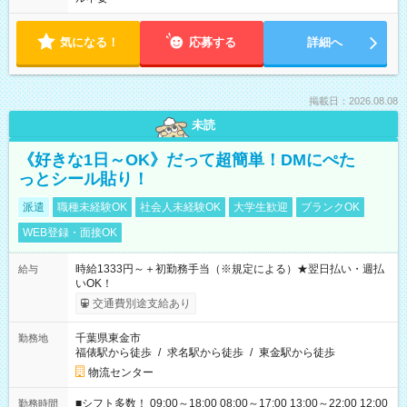
気になる！
応募する
詳細へ
掲載日：2026.08.08
未読
《好きな1日～OK》だって超簡単！DMにぺた
っとシール貼り！
派遣
職種未経験OK
社会人未経験OK
大学生歓迎
ブランクOK
WEB登録・面接OK
時給1333円～＋初勤務手当（※規定による）★翌日払い・週払
給与
いOK！
交通費別途支給あり
千葉県東金市
勤務地
福俵駅から徒歩
/
求名駅から徒歩
/
東金駅から徒歩
物流センター
■シフト多数！ 09:00～18:00 08:00～17:00 13:00～22:00 12:00
勤務時間