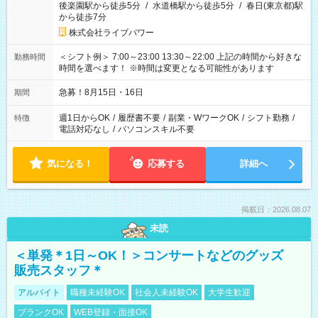
後楽園駅から徒歩5分
/
水道橋駅から徒歩5分
/
春日(東京都)駅
から徒歩7分
株式会社ライブパワー
＜シフト例＞ 7:00～23:00 13:30～22:00 上記の時間から好きな
勤務時間
時間を選べます！ ※時間は変更となる可能性があります
急募！8月15日・16日
期間
週1日からOK
/
履歴書不要
/
副業・WワークOK
/
シフト勤務
/
特徴
電話対応なし
/
パソコンスキル不要
気になる！
応募する
詳細へ
掲載日：2026.08.07
未読
＜単発＊1日～OK！＞コンサートなどのグッズ
販売スタッフ＊
アルバイト
職種未経験OK
社会人未経験OK
大学生歓迎
ブランクOK
WEB登録・面接OK