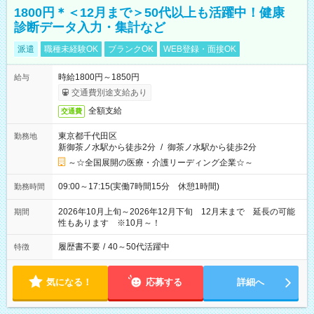
1800円＊＜12月まで＞50代以上も活躍中！健康
診断データ入力・集計など
派遣
職種未経験OK
ブランクOK
WEB登録・面接OK
時給1800円～1850円
給与
交通費別途支給あり
全額支給
交通費
東京都千代田区
勤務地
新御茶ノ水駅から徒歩2分
/
御茶ノ水駅から徒歩2分
～☆全国展開の医療・介護リーディング企業☆～
09:00～17:15(実働7時間15分 休憩1時間)
勤務時間
2026年10月上旬～2026年12月下旬 12月末まで 延長の可能
期間
性もあります ※10月～！
履歴書不要
/
40～50代活躍中
特徴
気になる！
応募する
詳細へ