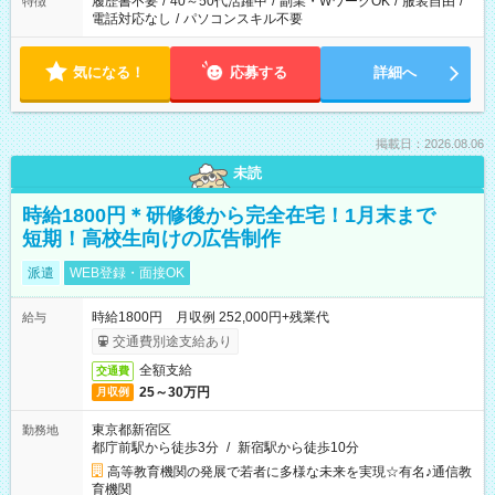
履歴書不要
/
40～50代活躍中
/
副業・WワークOK
/
服装自由
/
特徴
電話対応なし
/
パソコンスキル不要
気になる！
応募する
詳細へ
掲載日：2026.08.06
未読
時給1800円＊研修後から完全在宅！1月末まで
短期！高校生向けの広告制作
派遣
WEB登録・面接OK
時給1800円 月収例 252,000円+残業代
給与
交通費別途支給あり
全額支給
交通費
25～30万円
月収例
東京都新宿区
勤務地
都庁前駅から徒歩3分
/
新宿駅から徒歩10分
高等教育機関の発展で若者に多様な未来を実現☆有名♪通信教
育機関