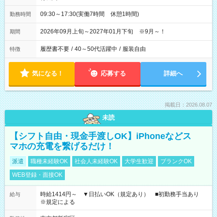
09:30～17:30(実働7時間 休憩1時間)
勤務時間
2026年09月上旬～2027年01月下旬 ※9月～！
期間
履歴書不要
/
40～50代活躍中
/
服装自由
特徴
気になる！
応募する
詳細へ
掲載日：2026.08.07
未読
【シフト自由・現金手渡しOK】iPhoneなどス
マホの充電を繋げるだけ！
派遣
職種未経験OK
社会人未経験OK
大学生歓迎
ブランクOK
WEB登録・面接OK
時給1414円～ ▼日払いOK（規定あり） ■初勤務手当あり
給与
※規定による