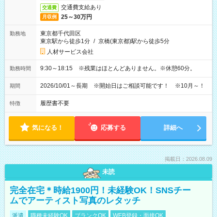
交通費支給あり
交通費
25～30万円
月収例
東京都千代田区
勤務地
東京駅から徒歩1分
/
京橋(東京都)駅から徒歩5分
人材サービス会社
9:30～18:15 ※残業はほとんどありません。※休憩60分。
勤務時間
2026/10/01～長期 ※開始日はご相談可能です！ ※10月～！
期間
履歴書不要
特徴
気になる！
応募する
詳細へ
掲載日：2026.08.09
未読
完全在宅＊時給1900円！未経験OK！SNSチー
ムでアーティスト写真のレタッチ
派遣
職種未経験OK
ブランクOK
WEB登録・面接OK