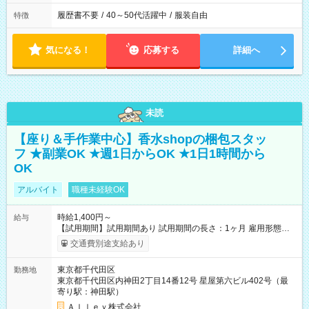
履歴書不要
/
40～50代活躍中
/
服装自由
特徴
気になる！
応募する
詳細へ
未読
【座り＆手作業中心】香水shopの梱包スタッ
フ ★副業OK ★週1日からOK ★1日1時間から
OK
アルバイト
職種未経験OK
時給1,400円～
給与
【試用期間】試用期間あり 試用期間の長さ：1ヶ月 雇用形態、
給与は本採用時と同じです。
交通費別途支給あり
東京都千代田区
勤務地
東京都千代田区内神田2丁目14番12号 星屋第六ビル402号（最
寄り駅：神田駅）
Ａｌｌｅｙ株式会社