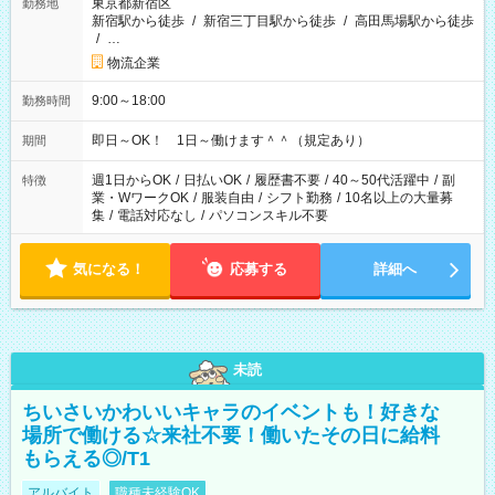
東京都新宿区
勤務地
新宿駅から徒歩
/
新宿三丁目駅から徒歩
/
高田馬場駅から徒歩
/
…
物流企業
9:00～18:00
勤務時間
即日～OK！ 1日～働けます＾＾（規定あり）
期間
週1日からOK
/
日払いOK
/
履歴書不要
/
40～50代活躍中
/
副
特徴
業・WワークOK
/
服装自由
/
シフト勤務
/
10名以上の大量募
集
/
電話対応なし
/
パソコンスキル不要
気になる！
応募する
詳細へ
未読
ちいさいかわいいキャラのイベントも！好きな
場所で働ける☆来社不要！働いたその日に給料
もらえる◎/T1
アルバイト
職種未経験OK