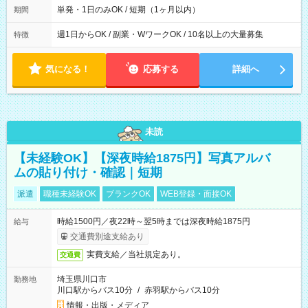
単発・1日のみOK / 短期（1ヶ月以内）
期間
週1日からOK / 副業・WワークOK / 10名以上の大量募集
特徴
気になる！
応募する
詳細へ
未読
【未経験OK】【深夜時給1875円】写真アルバ
ムの貼り付け・確認｜短期
派遣
職種未経験OK
ブランクOK
WEB登録・面接OK
時給1500円／夜22時～翌5時までは深夜時給1875円
給与
交通費別途支給あり
実費支給／当社規定あり。
交通費
埼玉県川口市
勤務地
川口駅からバス10分
/
赤羽駅からバス10分
情報・出版・メディア