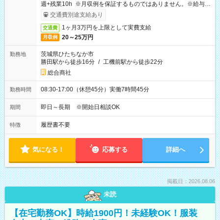
週+残業10h ※月収例を保証するものではありません。※給与即
受取りサービス利用可（利用条件有）
交通費別途支給あり
1ヶ月3万円を上限として実費支給
交通費
20～25万円
月収例
茨城県ひたちなか市
勤務地
勝田駅から徒歩16分
/
工機前駅から徒歩22分
総合商社
08:30-17:00（休憩45分）実働7時間45分
勤務時間
即日～長期 ※開始日相談OK
期間
履歴書不要
特徴
気になる！
応募する
詳細へ
掲載日：2026.08.06
未読
【在宅勤務OK】時給1900円！未経験OK！服装