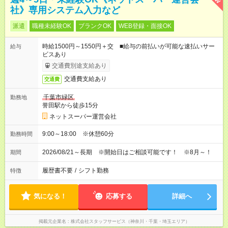
社》専用システム入力など
派遣
職種未経験OK
ブランクOK
WEB登録・面接OK
時給1500円～1550円＋交 ■給与の前払いが可能な速払いサー
給与
ビスあり
交通費別途支給あり
交通費支給あり
交通費
千葉市緑区
勤務地
誉田駅から徒歩15分
ネットスーパー運営会社
9:00～18:00 ※休憩60分
勤務時間
2026/08/21～長期 ※開始日はご相談可能です！ ※8月～！
期間
履歴書不要
/
シフト勤務
特徴
気になる！
応募する
詳細へ
掲載元企業名
株式会社スタッフサービス（神奈川・千葉・埼玉エリア）