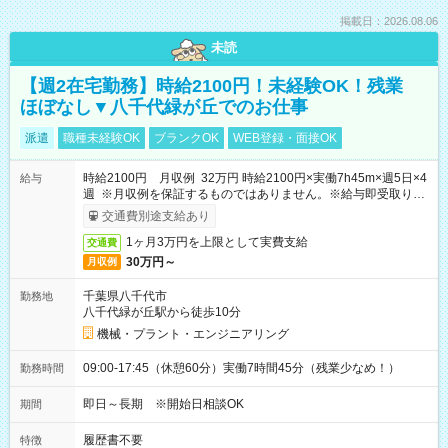
掲載日：2026.08.06
未読
【週2在宅勤務】時給2100円！未経験OK！残業
ほぼなし▼八千代緑が丘でのお仕事
派遣
職種未経験OK
ブランクOK
WEB登録・面接OK
時給2100円 月収例 32万円 時給2100円×実働7h45m×週5日×4
給与
週 ※月収例を保証するものではありません。※給与即受取りサ
ービス利用可（利用条件有）
交通費別途支給あり
1ヶ月3万円を上限として実費支給
交通費
30万円～
月収例
千葉県八千代市
勤務地
八千代緑が丘駅から徒歩10分
機械・プラント・エンジニアリング
09:00-17:45（休憩60分）実働7時間45分（残業少なめ！）
勤務時間
即日～長期 ※開始日相談OK
期間
履歴書不要
特徴