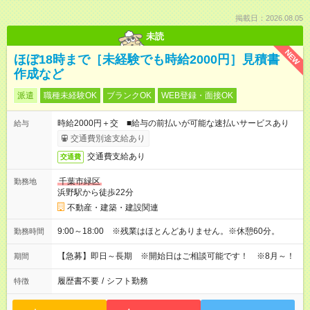
掲載日：2026.08.05
未読
NEW
ほぼ18時まで［未経験でも時給2000円］見積書
作成など
派遣
職種未経験OK
ブランクOK
WEB登録・面接OK
時給2000円＋交 ■給与の前払いが可能な速払いサービスあり
給与
交通費別途支給あり
交通費支給あり
交通費
千葉市緑区
勤務地
浜野駅から徒歩22分
不動産・建築・建設関連
9:00～18:00 ※残業はほとんどありません。※休憩60分。
勤務時間
【急募】即日～長期 ※開始日はご相談可能です！ ※8月～！
期間
履歴書不要
/
シフト勤務
特徴