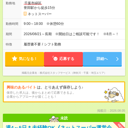
千葉市緑区
勤務地
誉田駅から徒歩15分
ネットスーパー
9:00～18:00 ※休憩60分
勤務時間
2026/08/21～長期 ※開始日はご相談可能です！ ※8月～！
期間
履歴書不要
/
シフト勤務
特徴
気になる！
応募する
詳細へ
掲載元企業名
株式会社スタッフサービス（神奈川・千葉・埼玉エリア）
興味のあるバイト
は、とりあえず保存しよう♪
保存した求人は、後からまとめて応募できるよ。
企業からアプローチが届くことも！
掲載日：2026.08.05
未読
NEW
週4～5日＊未経験OK《ネットスーパー運営会