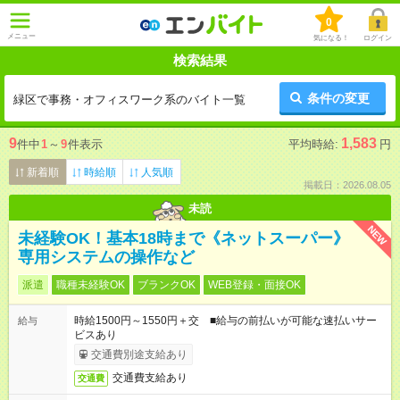
0
メニュー
気になる！
ログイン
検索結果
条件の変更
緑区で事務・オフィスワーク系のバイト一覧
9
1,583
件中
1
～
9
件表示
平均時給:
円
新着順
時給順
人気順
掲載日：2026.08.05
未読
NEW
未経験OK！基本18時まで《ネットスーパー》
専用システムの操作など
派遣
職種未経験OK
ブランクOK
WEB登録・面接OK
時給1500円～1550円＋交 ■給与の前払いが可能な速払いサー
給与
ビスあり
交通費別途支給あり
交通費支給あり
交通費