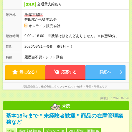
交通費支給あり
交通費
千葉市緑区
勤務地
誉田駅から徒歩15分
オンライン販売会社
9:00～18:00 ※残業はほとんどありません。※休憩60分。
勤務時間
2026/09/21～長期 ※9月～！
期間
履歴書不要
/
シフト勤務
特徴
気になる！
応募する
詳細へ
掲載元企業名
株式会社スタッフサービス（神奈川・千葉・埼玉エリア）
掲載日：2026.07.26
未読
基本18時まで＊未経験者歓迎＊商品の在庫管理業
務など
派遣
職種未経験OK
ブランクOK
WEB登録・面接OK