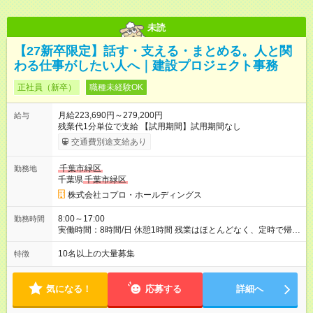
未読
【27新卒限定】話す・支える・まとめる。人と関
わる仕事がしたい人へ｜建設プロジェクト事務
正社員（新卒）
職種未経験OK
月給223,690円～279,200円
給与
残業代1分単位で支給 【試用期間】試用期間なし
交通費別途支給あり
千葉市緑区
勤務地
千葉県
千葉市緑区
株式会社コプロ・ホールディングス
8:00～17:00
勤務時間
実働時間：8時間/日 休憩1時間 残業はほとんどなく、定時で帰れ
る日が多い働き方です。 毎日の業務は進捗管理や事務が中心な
ので、 「今日やるべき仕事」が終われば、自然と区切りをつけ
10名以上の大量募集
特徴
やすいのが特長。 突発的な対応も少なく、無理をさせない働き
方を大切にしています。
気になる！
応募する
詳細へ