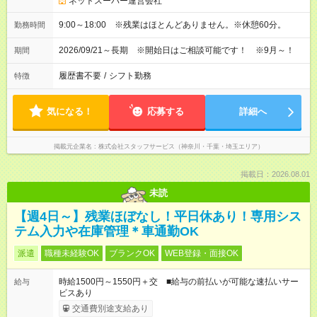
ネットスーパー運営会社
9:00～18:00 ※残業はほとんどありません。※休憩60分。
勤務時間
2026/09/21～長期 ※開始日はご相談可能です！ ※9月～！
期間
履歴書不要
/
シフト勤務
特徴
気になる！
応募する
詳細へ
掲載元企業名
株式会社スタッフサービス（神奈川・千葉・埼玉エリア）
掲載日：2026.08.01
未読
【週4日～】残業ほぼなし！平日休あり！専用シス
テム入力や在庫管理＊車通勤OK
派遣
職種未経験OK
ブランクOK
WEB登録・面接OK
時給1500円～1550円＋交 ■給与の前払いが可能な速払いサー
給与
ビスあり
交通費別途支給あり