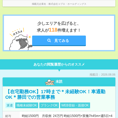
掲載元企業名
株式会社コプロ・ホールディングス
少しエリアを広げると、
118
求人が
件増えます！
見てみる
あなたの閲覧履歴からのオススメ
掲載日：2026.08.06
未読
【在宅勤務OK】17時まで＊未経験OK！車通勤
OK＊勝田での営業事務
派遣
職種未経験OK
ブランクOK
WEB登録・面接OK
時給1500円 月収例 24万円 時給1500円×実働7h45m×週5日×4
給与