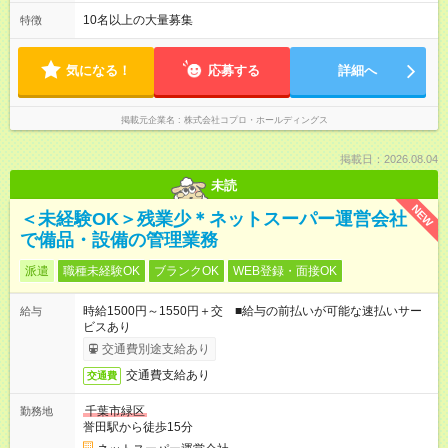
る日が多い働き方です。 毎日の業務は進捗管理や事務が中心な
ので、 「今日やるべき仕事」が終われば、自然と区切りをつけ
10名以上の大量募集
特徴
やすいのが特長。 突発的な対応も少なく、無理をさせない働き
方を大切にしています。
気になる！
応募する
詳細へ
掲載元企業名
株式会社コプロ・ホールディングス
掲載日：2026.08.04
未読
NEW
＜未経験OK＞残業少＊ネットスーパー運営会社
で備品・設備の管理業務
派遣
職種未経験OK
ブランクOK
WEB登録・面接OK
時給1500円～1550円＋交 ■給与の前払いが可能な速払いサー
給与
ビスあり
交通費別途支給あり
交通費支給あり
交通費
千葉市緑区
勤務地
誉田駅から徒歩15分