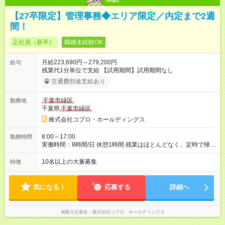
【27卒限定】管理事務◆エリア限定／内定まで2週
間！
正社員（新卒）
職種未経験OK
月給223,690円～279,200円
給与
残業代1分単位で支給 【試用期間】試用期間なし
交通費別途支給あり
千葉市緑区
勤務地
千葉県
千葉市緑区
株式会社コプロ・ホールディングス
8:00～17:00
勤務時間
実働時間：8時間/日 休憩1時間 残業はほとんどなく、定時で帰れ
る日が多い働き方です。 毎日の業務は進捗管理や事務が中心な
ので、 「今日やるべき仕事」が終われば、自然と区切りをつけ
10名以上の大量募集
特徴
やすいのが特長。 突発的な対応も少なく、無理をさせない働き
方を大切にしています。
気になる！
応募する
詳細へ
掲載元企業名
株式会社コプロ・ホールディングス