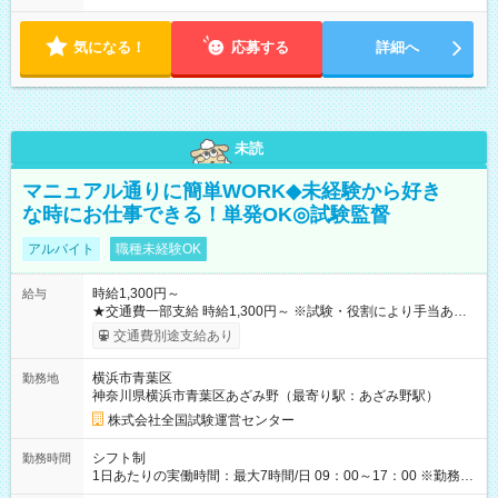
気になる！
応募する
詳細へ
未読
マニュアル通りに簡単WORK◆未経験から好き
な時にお仕事できる！単発OK◎試験監督
アルバイト
職種未経験OK
時給1,300円～
給与
★交通費一部支給 時給1,300円～ ※試験・役割により手当あり
※勤務回数により昇給あり 【即給（前払い）オプションあ
交通費別途支給あり
り！】 希望される場合、勤務から1週間ほどで給与の一部を受け
取れます。 ※手数料418円がかかります。 【過去試験日の収入
横浜市青葉区
勤務地
例】 ・河合塾模擬試験 8:30～17:30（休憩1時間） 時給1,300円
神奈川県横浜市青葉区あざみ野（最寄り駅：あざみ野駅）
×8時間＝日収10,400円＋交通費 ※当日の役割により時給＋100
円の場合あり ・国家試験 7:00～13:30（休憩なし） 時給1,300
株式会社全国試験運営センター
円（役割手当＋100円）×6時間＝日収8,400円＋交通費 【試用期
間】試用期間なし
シフト制
勤務時間
1日あたりの実働時間：最大7時間/日 09：00～17：00 ※勤務時
間は 試験により異なります。