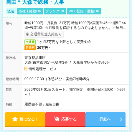
自由＊大森で総務・人事
派遣
職種未経験OK
ブランクOK
WEB登録・面接OK
時給1900円 月収例 31万円 時給1900円×実働7h45m×週5日×4
給与
週+残業10h ※月収例を保証するものではありません。※給与即
受取りサービス利用可（利用条件有）
交通費別途支給あり
1ヶ月3万円を上限として実費支給
交通費
30万円～
月収例
東京都品川区
勤務地
大森(東京都)駅から徒歩3分
/
大森海岸駅から徒歩6分
情報処理サ－ビス
09:00-17:30（休憩45分）実働7時間45分
勤務時間
2026年09月01日スタート、期間限定 ※開始日相談OK ※9月
期間
～！
履歴書不要
/
服装自由
特徴
気になる！
応募する
詳細へ