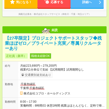
気になる！
応募する
詳細へ
掲載元企業名
株式会社スタッフサービス（神奈川・千葉・埼玉エリア）
未読
【27卒限定】プロジェクトサポートスタッフ◆残
業ほぼゼロ／プライベート充実／専属リクルータ
ーあり
正社員（新卒）
職種未経験OK
月給223,690円～279,200円
給与
残業代1分単位で支給 【試用期間】試用期間なし
交通費別途支給あり
千葉市緑区
勤務地
千葉県
千葉市緑区
株式会社コプロ・ホールディングス
8:00～17:00
勤務時間
実働時間：8時間/日 休憩1時間 残業はほとんどなく、定時で帰れ