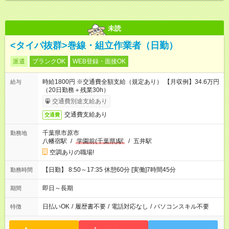
未読
<タイパ抜群>巻線・組立作業者（日勤）
派遣
ブランクOK
WEB登録・面接OK
時給1800円 ※交通費全額支給（規定あり） 【月収例】34.6万円
給与
（20日勤務＋残業30h）
交通費別途支給あり
交通費支給あり
交通費
千葉県市原市
勤務地
八幡宿駅
/
学園前(千葉県)駅
/
五井駅
空調ありの職場!
【日勤】 8:50～17:35 休憩60分 [実働]7時間45分
勤務時間
即日～長期
期間
日払いOK
/
履歴書不要
/
電話対応なし
/
パソコンスキル不要
特徴