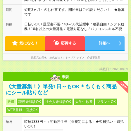
家庭の都合でお休みが必要な場合も遠慮なくご相談ください。
※週最低15時間以上の勤務が必要です
短期2ヵ月～のお仕事です。開始日はご相談ください！ ★急募
期間
です！
日払いOK
/
履歴書不要
/
40～50代活躍中
/
服装自由
/
シフト勤
特徴
務
/
10名以上の大量募集
/
電話対応なし
/
パソコンスキル不要
気になる！
応募する
詳細へ
掲載元企業名
株式会社ネオキャリア ナイス！介護事業部
掲載日：2026.08.09
未読
NEW
《大量募集！》単発1日～もOK＊もくもく商品
にシール貼りなど
派遣
職種未経験OK
社会人未経験OK
大学生歓迎
ブランクOK
WEB登録・面接OK
時給1333円～＋初勤務手当（※規定による）★翌日払い・週払
給与
いOK！