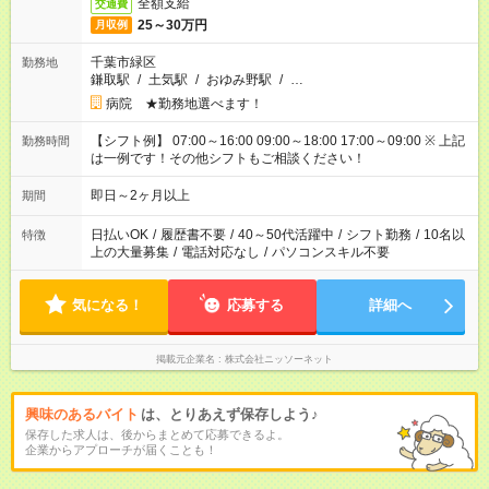
全額支給
交通費
25～30万円
月収例
千葉市緑区
勤務地
鎌取駅
/
土気駅
/
おゆみ野駅
/
…
病院 ★勤務地選べます！
【シフト例】 07:00～16:00 09:00～18:00 17:00～09:00 ※ 上記
勤務時間
は一例です！その他シフトもご相談ください！
即日～2ヶ月以上
期間
日払いOK
/
履歴書不要
/
40～50代活躍中
/
シフト勤務
/
10名以
特徴
上の大量募集
/
電話対応なし
/
パソコンスキル不要
気になる！
応募する
詳細へ
掲載元企業名
株式会社ニッソーネット
興味のあるバイト
は、とりあえず保存しよう♪
保存した求人は、後からまとめて応募できるよ。
企業からアプローチが届くことも！