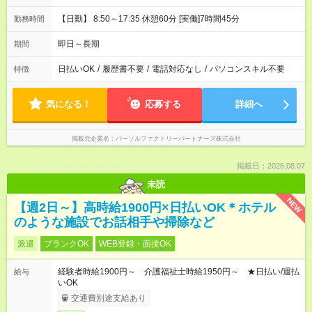
【日勤】 8:50～17:35 休憩60分 [実働]7時間45分
勤務時間
即日～長期
期間
日払いOK
/
履歴書不要
/
電話対応なし
/
パソコンスキル不要
特徴
気になる！
応募する
詳細へ
掲載元企業名
パーソルファクトリーパートナーズ株式会社
掲載日：2026.08.07
未読
NEW
【週2日～】高時給1900円×日払いOK＊ホテル
のような施設でお話相手や掃除など
派遣
ブランクOK
WEB登録・面接OK
経験者時給1900円～ 介護福祉士時給1950円～ ★日払い/週払
給与
いOK
交通費別途支給あり