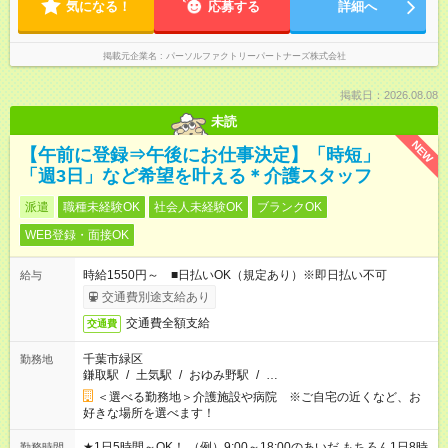
気になる！
応募する
詳細へ
掲載元企業名
パーソルファクトリーパートナーズ株式会社
掲載日：2026.08.08
未読
NEW
【午前に登録⇒午後にお仕事決定】「時短」
「週3日」など希望を叶える＊介護スタッフ
派遣
職種未経験OK
社会人未経験OK
ブランクOK
WEB登録・面接OK
時給1550円～ ■日払いOK（規定あり）※即日払い不可
給与
交通費別途支給あり
交通費全額支給
交通費
千葉市緑区
勤務地
鎌取駅
/
土気駅
/
おゆみ野駅
/
…
＜選べる勤務地＞介護施設や病院 ※ご自宅の近くなど、お
好きな場所を選べます！
★1日5時間～OK！ （例）9:00～18:00のあいだ もちろん1日8時
勤務時間