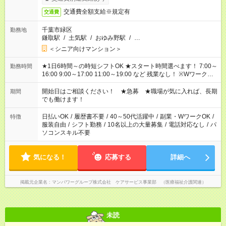
交通費全額支給※規定有
交通費
千葉市緑区
勤務地
鎌取駅
/
土気駅
/
おゆみ野駅
/
…
＜シニア向けマンション＞
★1日6時間～の時短シフトOK ★スタート時間選べます！ 7:00～
勤務時間
16:00 9:00～17:00 11:00～19:00 など 残業なし！ ※Wワークの
場合、他のお仕事と合わせ週40時間超の就業はご案内できませ
ん ※法令に基づき、週20時間以上勤務は社会保険への加入対象
開始日はご相談ください！ ★急募 ★職場が気に入れば、長期
期間
となります ※労働者派遣法（日雇い派遣の原則禁止）により、
でも働けます！
短時間・短期間の就業はご案内が難しい場合があります
日払いOK
/
履歴書不要
/
40～50代活躍中
/
副業・WワークOK
/
特徴
服装自由
/
シフト勤務
/
10名以上の大量募集
/
電話対応なし
/
パ
ソコンスキル不要
気になる！
応募する
詳細へ
掲載元企業名
マンパワーグループ株式会社 ケアサービス事業部 （医療福祉介護関連）
未読