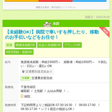
掲載元企業名
株式会社ニッソーネット
掲載日：2026.08.09
未読
NEW
【未経験OK!】病院で車いすを押したり、移動
のお手伝いなどをお任せ！
派遣
職種未経験OK
社会人未経験OK
ブランクOK
WEB登録・面接OK
無資格未経験：時給1500円～ 経験者：時給1650円～ ※前払
給与
い・日払い・週払いOK
交通費別途支給あり
交通費全額支給
交通費
千葉市緑区
勤務地
鎌取駅
/
土気駅
/
おゆみ野駅
/
…
病院
下記時間帯よりご相談OK 07:30-16:30 / 08:00-17:00 /
勤務時間
08:30-17:30 ＊シフト固定の相談もOK！