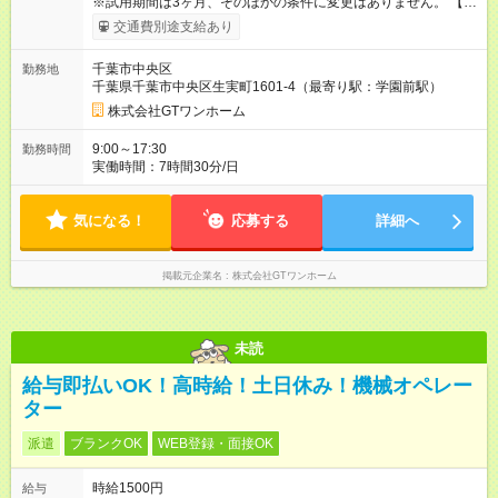
※試用期間は3ヶ月、そのほかの条件に変更はありません。 【試
用期間】試用期間あり 試用期間の長さ：3ヶ月 雇用形態、給与
交通費別途支給あり
は本採用時と同じです。
千葉市中央区
勤務地
千葉県千葉市中央区生実町1601-4（最寄り駅：学園前駅）
株式会社GTワンホーム
9:00～17:30
勤務時間
実働時間：7時間30分/日
気になる！
応募する
詳細へ
掲載元企業名
株式会社GTワンホーム
未読
給与即払いOK！高時給！土日休み！機械オペレー
ター
派遣
ブランクOK
WEB登録・面接OK
時給1500円
給与