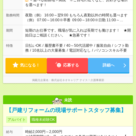
＜選べる勤務地＞病院 ※ご自宅の近くなど、お好きな場所
を選べます！
夜勤（例） 16:00～翌9:00 もちろん夜勤以外の時間も選べます
勤務時間
（例） 07:00～16:00※早番 09:00～18:00※日勤 11:00～
20:00※遅番 ※時間は、固定・選べる施設もあるので、ご希望が
あれば調整できます！ ※シフト制。勤務地により実働時間が異
短期のお仕事です。職場が気に入れば長期でも働けます！ ★開
期間
なります。★家庭の都合でお休みが必要な場合も遠慮なくご相談
始日はご相談ください。 ★急募です！
ください。
日払いOK
/
履歴書不要
/
40～50代活躍中
/
服装自由
/
シフト勤
特徴
務
/
10名以上の大量募集
/
電話対応なし
/
パソコンスキル不要
気になる！
応募する
詳細へ
掲載元企業名
株式会社ネオキャリア ナイス！介護事業部
未読
【戸建リフォームの現場サポートスタッフ募集】
アルバイト
職種未経験OK
時給2,000円～2,000円
給与