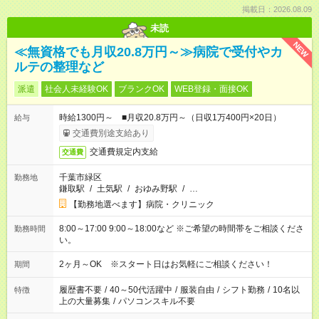
掲載日：2026.08.09
未読
NEW
≪無資格でも月収20.8万円～≫病院で受付やカ
ルテの整理など
派遣
社会人未経験OK
ブランクOK
WEB登録・面接OK
時給1300円～ ■月収20.8万円～（日収1万400円×20日）
給与
交通費別途支給あり
交通費規定内支給
交通費
千葉市緑区
勤務地
鎌取駅
/
土気駅
/
おゆみ野駅
/
…
【勤務地選べます】病院・クリニック
8:00～17:00 9:00～18:00など ※ご希望の時間帯をご相談くださ
勤務時間
い。
2ヶ月～OK ※スタート日はお気軽にご相談ください！
期間
履歴書不要
/
40～50代活躍中
/
服装自由
/
シフト勤務
/
10名以
特徴
上の大量募集
/
パソコンスキル不要