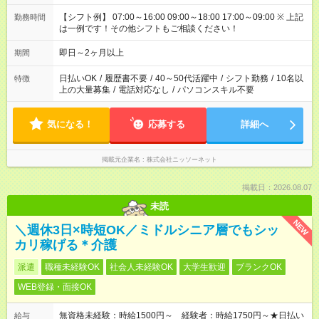
【シフト例】 07:00～16:00 09:00～18:00 17:00～09:00 ※ 上記
勤務時間
は一例です！その他シフトもご相談ください！
即日～2ヶ月以上
期間
日払いOK
/
履歴書不要
/
40～50代活躍中
/
シフト勤務
/
10名以
特徴
上の大量募集
/
電話対応なし
/
パソコンスキル不要
気になる！
応募する
詳細へ
掲載元企業名
株式会社ニッソーネット
掲載日：2026.08.07
未読
NEW
＼週休3日×時短OK／ミドルシニア層でもシッ
カリ稼げる＊介護
派遣
職種未経験OK
社会人未経験OK
大学生歓迎
ブランクOK
WEB登録・面接OK
無資格未経験：時給1500円～ 経験者：時給1750円～★日払い
給与