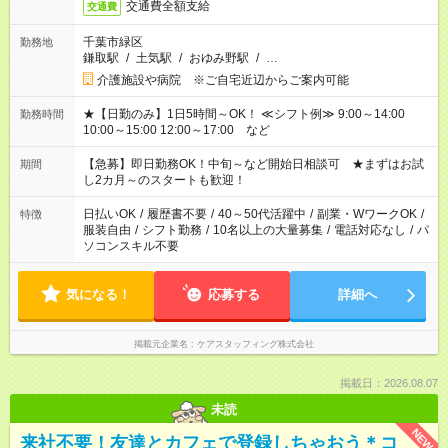
交通費全額支給
交通費
千葉市緑区
勤務地
鎌取駅
/
土気駅
/
おゆみ野駅
/
…
介護施設や病院 ※ご自宅近辺からご案内可能
★【日勤のみ】1日5時間～OK！ ≪シフト例≫ 9:00～14:00
勤務時間
10:00～15:00 12:00～17:00 など
【急募】即日勤務OK！中旬～など開始日相談可 ★まずはお試
期間
し2カ月～のスタートも歓迎！
日払いOK
/
履歴書不要
/
40～50代活躍中
/
副業・WワークOK
/
特徴
服装自由
/
シフト勤務
/
10名以上の大量募集
/
電話対応なし
/
パ
ソコンスキル不要
気になる！
応募する
詳細へ
掲載元企業名
ケアスタッフィング株式会社
掲載日：2026.08.07
未読
NEW
来社不要！友達とカフェで登録しちゃおう＊コ