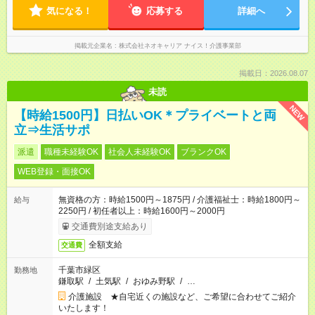
気になる！
応募する
詳細へ
掲載元企業名
株式会社ネオキャリア ナイス！介護事業部
掲載日：2026.08.07
未読
NEW
【時給1500円】日払いOK＊プライベートと両
立⇒生活サポ
派遣
職種未経験OK
社会人未経験OK
ブランクOK
WEB登録・面接OK
無資格の方：時給1500円～1875円 / 介護福祉士：時給1800円～
給与
2250円 / 初任者以上：時給1600円～2000円
交通費別途支給あり
全額支給
交通費
千葉市緑区
勤務地
鎌取駅
/
土気駅
/
おゆみ野駅
/
…
介護施設 ★自宅近くの施設など、ご希望に合わせてご紹介
いたします！