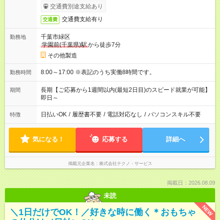
交通費別途支給あり
交通費支給有り
交通費
千葉市緑区
勤務地
学園前(千葉県)駅
から徒歩7分
その他製造
8:00～17:00 ※表記のうち実働8時間です。
勤務時間
長期【ご応募から1週間以内(最短2日目)のスピード就業が可能】
期間
即日～
日払いOK
/
履歴書不要
/
電話対応なし
/
パソコンスキル不要
特徴
気になる！
応募する
詳細へ
掲載元企業名
株式会社テクノ・サービス
掲載日：2026.08.09
未読
NEW
＼1日だけでOK！／好きな時に働く＊おもちゃ