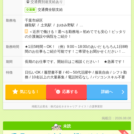
交通費別途支給あり
交通費全額支給
交通費
千葉市緑区
勤務地
鎌取駅
/
土気駅
/
おゆみ野駅
/
…
＜近所で働ける！選べる勤務地＞初めてでも安心！ピッタリ
の介護施設や病院をご紹介！
★1日5時間～OK！ （例）9:00～18:00のあいだ もちろん1日8時
勤務時間
間のお仕事もご紹介可能です！ご希望をお聞かせください！★家
庭の都合でお休みが必要な場合も遠慮なくご相談ください。 ※
週最低15時間以上の勤務が必要です
長期のお仕事です。開始日はご相談ください！ ★急募です！
期間
日払いOK
/
履歴書不要
/
40～50代活躍中
/
服装自由
/
シフト勤
特徴
務
/
10名以上の大量募集
/
電話対応なし
/
パソコンスキル不要
気になる！
応募する
詳細へ
掲載元企業名
株式会社ネオキャリア ナイス！介護事業部
掲載日：2026.08.08
未読