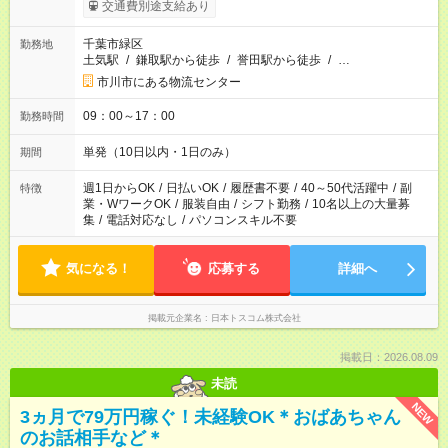
交通費別途支給あり
千葉市緑区
勤務地
土気駅
/
鎌取駅から徒歩
/
誉田駅から徒歩
/
…
市川市にある物流センター
09：00～17：00
勤務時間
単発（10日以内・1日のみ）
期間
週1日からOK
/
日払いOK
/
履歴書不要
/
40～50代活躍中
/
副
特徴
業・WワークOK
/
服装自由
/
シフト勤務
/
10名以上の大量募
集
/
電話対応なし
/
パソコンスキル不要
気になる！
応募する
詳細へ
掲載元企業名
日本トスコム株式会社
掲載日：2026.08.09
未読
NEW
3ヵ月で79万円稼ぐ！未経験OK＊おばあちゃん
のお話相手など＊