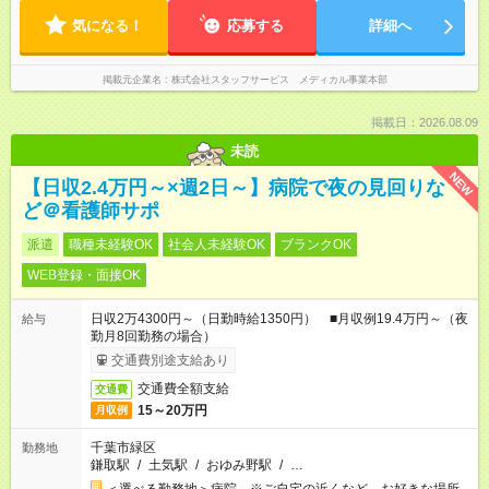
気になる！
応募する
詳細へ
掲載元企業名
株式会社スタッフサービス メディカル事業本部
掲載日：2026.08.09
未読
NEW
【日収2.4万円～×週2日～】病院で夜の見回りな
ど＠看護師サポ
派遣
職種未経験OK
社会人未経験OK
ブランクOK
WEB登録・面接OK
日収2万4300円～（日勤時給1350円） ■月収例19.4万円～（夜
給与
勤月8回勤務の場合）
交通費別途支給あり
交通費全額支給
交通費
15～20万円
月収例
千葉市緑区
勤務地
鎌取駅
/
土気駅
/
おゆみ野駅
/
…