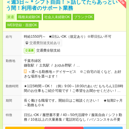
NEW
＜週3日～＊シフト自由！＞話してたらあっとい
う間！利用者のサポート業務
派遣
職種未経験OK
社会人未経験OK
ブランクOK
WEB登録・面接OK
時給1550円～ ■日払いOK（規定あり）※即日払い不可
給与
交通費別途支給あり
交通費全額支給
交通費
千葉市緑区
勤務地
鎌取駅
/
土気駅
/
おゆみ野駅
/
…
＜選べる勤務地＞デイサービス ※ご自宅の近くなど、お好
きな場所を選べます！
★1日5時間～OK！ （例）9:00～18:00のあいだ もちろん1日8時
勤務時間
間のお仕事もご紹介可能です！ご希望をお聞かせください！★家
庭の都合でお休みが必要な場合も遠慮なくご相談ください。 ※
週最低15時間以上の勤務が必要です
長く働ける職場です。開始日はご相談ください！ ★短期2ヶ月
期間
～勤務もＯＫ
日払いOK
/
履歴書不要
/
40～50代活躍中
/
服装自由
/
シフト勤
特徴
務
/
10名以上の大量募集
/
電話対応なし
/
パソコンスキル不要