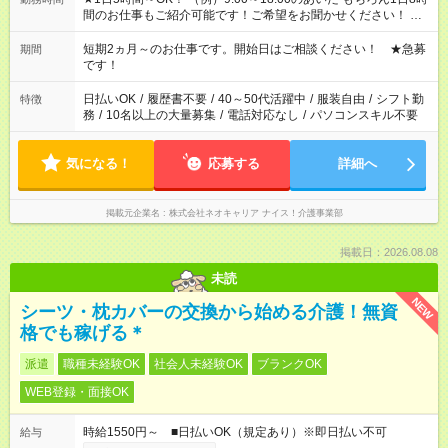
間のお仕事もご紹介可能です！ご希望をお聞かせください！ ※
週最低15時間以上の勤務が必要です
短期2ヵ月～のお仕事です。開始日はご相談ください！ ★急募
期間
です！
日払いOK
/
履歴書不要
/
40～50代活躍中
/
服装自由
/
シフト勤
特徴
務
/
10名以上の大量募集
/
電話対応なし
/
パソコンスキル不要
気になる！
応募する
詳細へ
掲載元企業名
株式会社ネオキャリア ナイス！介護事業部
掲載日：2026.08.08
未読
NEW
シーツ・枕カバーの交換から始める介護！無資
格でも稼げる＊
派遣
職種未経験OK
社会人未経験OK
ブランクOK
WEB登録・面接OK
時給1550円～ ■日払いOK（規定あり）※即日払い不可
給与