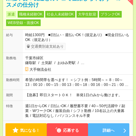
スメの仕分け
派遣
職種未経験OK
社会人未経験OK
大学生歓迎
ブランクOK
WEB登録・面接OK
時給1300円 ■日払い・週払いOK！(規定あり) ■現金日払いも
給与
OK（規定あり）
交通費別途支給あり
千葉市緑区
勤務地
鎌取駅
/
土気駅
/
おゆみ野駅
/
…
大手物流会社
希望の時間帯を選べます！ ＜シフト例：5時間～＞ 8：00～
勤務時間
13：00 10：00～15：00 13：00～18：00 16：00～21：00 ＜
シフト例：8時間～＞ ・10：00～19：00 ・13：00～22：00 ・
22：00～翌6：00 など！是非ご希望をお聞かせください！
【急募】即日スタートＯＫ！ 単発1日のみから働けます。
期間
週1日からOK
/
日払いOK
/
履歴書不要
/
40～50代活躍中
/
副
特徴
業・WワークOK
/
服装自由
/
シフト勤務
/
10名以上の大量募
集
/
電話対応なし
/
パソコンスキル不要
気になる！
応募する
詳細へ