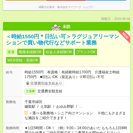
掲載元企業名
株式会社マイワーク（シニア）
掲載日：2026.08.09
未読
NEW
＜時給1550円＊日払い可＞ラグジュアリーマン
ションで買い物代行などサポート業務
派遣
職種未経験OK
社会人未経験OK
ブランクOK
WEB登録・面接OK
時給1550円 有資格・有経験時給1700円 介護福祉士時給
給与
1750円 ■日払いOK（規定あり）※即日払い不可
交通費別途支給あり
交通費全額支給
交通費
千葉市緑区
勤務地
鎌取駅
/
土気駅
/
おゆみ野駅
/
…
＜選べる勤務地＞シニア向けマンション ※他にもさまざま
な施設をご紹介できます！
★1日5時間～OK！ （例）9:00～18:00のあいだ もちろん1日8時
勤務時間
間のお仕事もご紹介可能です！ご希望をお聞かせください！ ★