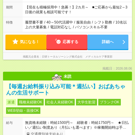
い」 「余裕を持って夕飯の準備がしたい」 「できれば残業はし
たくない」 など、ご希望を教えてくださいね。 ※Wワーク希望
【現在も積極採用中！急募！】2カ月～ ■ご応募から最短2～3
期間
の方へ 今ご覧のお仕事で希望する勤務時間と、もう1つのお仕事
日後の就業も相談可能です！
の勤務時間。 合計で週40時間を超える場合は応募できません。
履歴書不要
/
40～50代活躍中
/
服装自由
/
シフト勤務
/
10名以
特徴
上の大量募集
/
電話対応なし
/
パソコンスキル不要
気になる！
応募する
詳細へ
掲載元企業名
日研トータルソーシング株式会社 メディカルケア事業部
掲載日：2026.08.06
未読
【毎週お給料振り込み可能＊週払い】おばあちゃ
んの生活サポート
派遣
職種未経験OK
社会人未経験OK
大学生歓迎
ブランクOK
WEB登録・面接OK
無資格未経験：時給1500円～ 経験者：時給1750円～ ★日払
給与
い／週払い制度あり（月払いも選べます）※稼働開始時は手続き
完了次第のお支払いとなります。
交通費別途支給あり