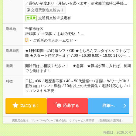
／週払い制度あり（月払いも選べます）※稼働開始時は手続き完
了次第のお支払いとなります。
交通費別途支給あり
交通費支給※規定有
交通費
千葉市緑区
勤務地
鎌取駅
/
土気駅
/
おゆみ野駅
/
…
＜ご近所の老人ホームなど＞
★1日6時間～の時短シフトOK ★もちろんフルタイムシフトも可
勤務時間
能 ★スタート時間選べます 7:00～16:00 9:00～18:00 11:00～
20:00 など 残業なし！ ※Wワークの場合、他のお仕事と合わせ
週40時間超の就業はご案内できません ※法令に基づき、週20時
開始日はご相談ください！ ★急募 ★職場が気に入れば、長期
期間
間以上勤務は社会保険への加入対象となります ※労働者派遣法
でも働けます！
（日雇い派遣の原則禁止）により、短時間・短期間の就業はご
案内が難しい場合があります
日払いOK
/
履歴書不要
/
40～50代活躍中
/
副業・WワークOK
/
特徴
服装自由
/
シフト勤務
/
10名以上の大量募集
/
電話対応なし
/
パ
ソコンスキル不要
気になる！
応募する
詳細へ
掲載元企業名
マンパワーグループ株式会社 ケアサービス事業部 （医療福祉介護関連）
掲載日：2026.08.07