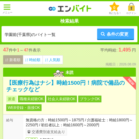
0
メニュー
気になる！
ログイン
検索結果
条件の変更
学園前(千葉県)のバイト一覧
47
1,495
件中
1
～
47
件表示
平均時給:
円
新着順
時給順
人気順
掲載日：2026.08.09
未読
NEW
【医療行為はナシ】時給1500円！病院で備品の
チェックなど
派遣
職種未経験OK
社会人未経験OK
ブランクOK
WEB登録・面接OK
無資格の方：時給1500円～1875円 / 介護福祉士：時給1800円～
給与
2250円 / 初任者以上：時給1600円～2000円
交通費別途支給あり