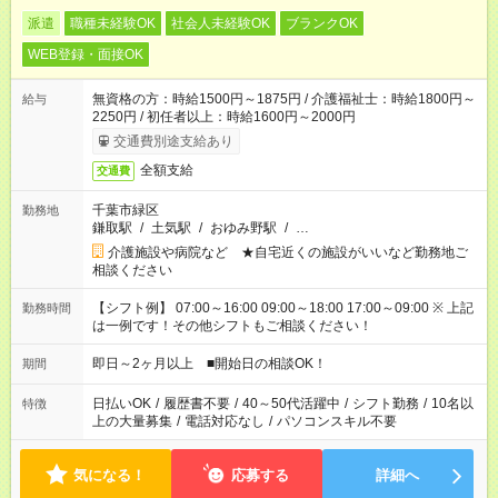
派遣
職種未経験OK
社会人未経験OK
ブランクOK
WEB登録・面接OK
無資格の方：時給1500円～1875円 / 介護福祉士：時給1800円～
給与
2250円 / 初任者以上：時給1600円～2000円
交通費別途支給あり
全額支給
交通費
千葉市緑区
勤務地
鎌取駅
/
土気駅
/
おゆみ野駅
/
…
介護施設や病院など ★自宅近くの施設がいいなど勤務地ご
相談ください
【シフト例】 07:00～16:00 09:00～18:00 17:00～09:00 ※ 上記
勤務時間
は一例です！その他シフトもご相談ください！
即日～2ヶ月以上 ■開始日の相談OK！
期間
日払いOK
/
履歴書不要
/
40～50代活躍中
/
シフト勤務
/
10名以
特徴
上の大量募集
/
電話対応なし
/
パソコンスキル不要
気になる！
応募する
詳細へ