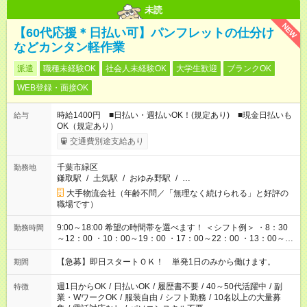
未読
NEW
【60代応援＊日払い可】パンフレットの仕分け
などカンタン軽作業
派遣
職種未経験OK
社会人未経験OK
大学生歓迎
ブランクOK
WEB登録・面接OK
時給1400円 ■日払い・週払いOK！(規定あり) ■現金日払いも
給与
OK（規定あり）
交通費別途支給あり
千葉市緑区
勤務地
鎌取駅
/
土気駅
/
おゆみ野駅
/
…
大手物流会社（年齢不問／「無理なく続けられる」と好評の
職場です）
9:00～18:00 希望の時間帯を選べます！ ＜シフト例＞ ・8：30
勤務時間
～12：00 ・10：00～19：00 ・17：00～22：00 ・13：00～
22：00 ・22：00～翌6：00 など
【急募】即日スタートＯＫ！ 単発1日のみから働けます。
期間
週1日からOK
/
日払いOK
/
履歴書不要
/
40～50代活躍中
/
副
特徴
業・WワークOK
/
服装自由
/
シフト勤務
/
10名以上の大量募