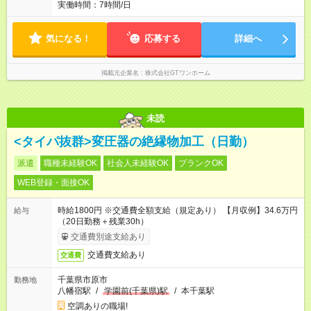
実働時間：7時間/日
気になる！
応募する
詳細へ
掲載元企業名
株式会社GTワンホーム
未読
<タイパ抜群>変圧器の絶縁物加工（日勤）
派遣
職種未経験OK
社会人未経験OK
ブランクOK
WEB登録・面接OK
時給1800円 ※交通費全額支給（規定あり） 【月収例】34.6万円
給与
（20日勤務＋残業30h）
交通費別途支給あり
交通費支給あり
交通費
千葉県市原市
勤務地
八幡宿駅
/
学園前(千葉県)駅
/
本千葉駅
空調ありの職場!