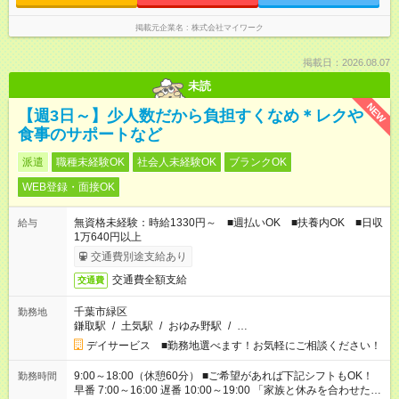
掲載元企業名
株式会社マイワーク
掲載日：2026.08.07
未読
NEW
【週3日～】少人数だから負担すくなめ＊レクや
食事のサポートなど
派遣
職種未経験OK
社会人未経験OK
ブランクOK
WEB登録・面接OK
無資格未経験：時給1330円～ ■週払いOK ■扶養内OK ■日収
給与
1万640円以上
交通費別途支給あり
交通費全額支給
交通費
千葉市緑区
勤務地
鎌取駅
/
土気駅
/
おゆみ野駅
/
…
デイサービス ■勤務地選べます！お気軽にご相談ください！
9:00～18:00（休憩60分） ■ご希望があれば下記シフトもOK！
勤務時間
早番 7:00～16:00 遅番 10:00～19:00 「家族と休みを合わせた