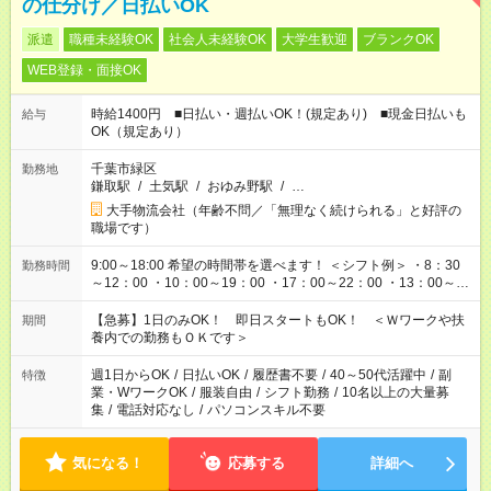
の仕分け／日払いOK
派遣
職種未経験OK
社会人未経験OK
大学生歓迎
ブランクOK
WEB登録・面接OK
時給1400円 ■日払い・週払いOK！(規定あり) ■現金日払いも
給与
OK（規定あり）
千葉市緑区
勤務地
鎌取駅
/
土気駅
/
おゆみ野駅
/
…
大手物流会社（年齢不問／「無理なく続けられる」と好評の
職場です）
9:00～18:00 希望の時間帯を選べます！ ＜シフト例＞ ・8：30
勤務時間
～12：00 ・10：00～19：00 ・17：00～22：00 ・13：00～
22：00 ・22：00～翌6：00 など
【急募】1日のみOK！ 即日スタートもOK！ ＜Ｗワークや扶
期間
養内での勤務もＯＫです＞
週1日からOK
/
日払いOK
/
履歴書不要
/
40～50代活躍中
/
副
特徴
業・WワークOK
/
服装自由
/
シフト勤務
/
10名以上の大量募
集
/
電話対応なし
/
パソコンスキル不要
気になる！
応募する
詳細へ