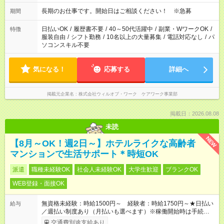
長期のお仕事です。開始日はご相談ください！ ※急募
期間
日払いOK
/
履歴書不要
/
40～50代活躍中
/
副業・WワークOK
/
特徴
服装自由
/
シフト勤務
/
10名以上の大量募集
/
電話対応なし
/
パ
ソコンスキル不要
気になる！
応募する
詳細へ
掲載元企業名
株式会社ウィルオブ・ワーク ケアワーク事業部
掲載日：2026.08.08
未読
NEW
【8月～OK！週2日～】ホテルライクな高齢者
マンションで生活サポート＊時短OK
派遣
職種未経験OK
社会人未経験OK
大学生歓迎
ブランクOK
WEB登録・面接OK
無資格未経験：時給1500円～ 経験者：時給1750円～★日払い
給与
／週払い制度あり（月払いも選べます）※稼働開始時は手続き完
了次第のお支払いとなります。
交通費別途支給あり