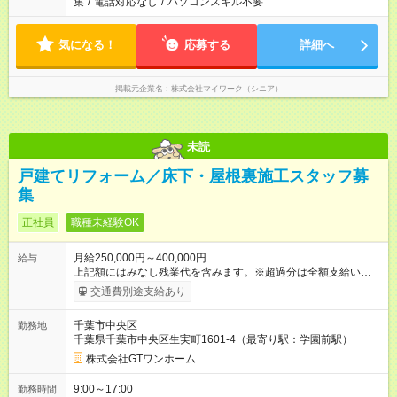
集
/
電話対応なし
/
パソコンスキル不要
気になる！
応募する
詳細へ
掲載元企業名
株式会社マイワーク（シニア）
未読
戸建てリフォーム／床下・屋根裏施工スタッフ募
集
正社員
職種未経験OK
月給250,000円～400,000円
給与
上記額にはみなし残業代を含みます。※超過分は全額支給いたし
ます。 みなし残業代 100,000円 ～ 150,000円／月 みなし残業時
交通費別途支給あり
間 45時間／月 ※試用期間は3ヶ月、そのほかの条件に変更はあ
りません。 【試用期間】試用期間あり 試用期間の長さ：3ヶ月
千葉市中央区
勤務地
雇用形態、給与は本採用時と同じです。
千葉県千葉市中央区生実町1601-4（最寄り駅：学園前駅）
株式会社GTワンホーム
9:00～17:00
勤務時間