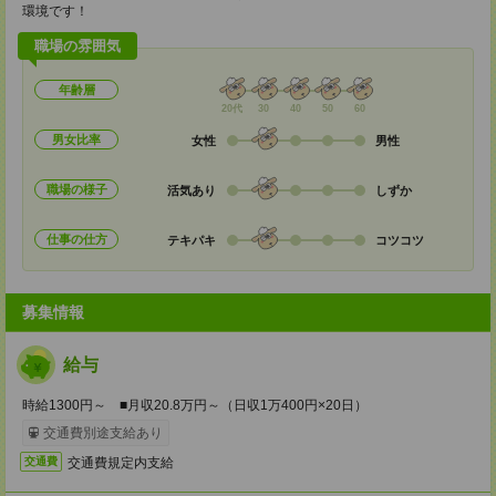
環境です！
職場の雰囲気
年齢層
20代
30
40
50
60
男女比率
女性
男性
職場の様子
活気あり
しずか
仕事の仕方
テキパキ
コツコツ
募集情報
給与
時給1300円～ ■月収20.8万円～（日収1万400円×20日）
交通費別途支給あり
交通費規定内支給
交通費