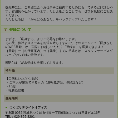
登録時には、ご希望に合うお仕事をご案内するためにも、できるだけ話しや
すい雰囲気を心がけています。たとえ細かなことでも、ぜひお気軽にご相談
ください。
わたしたちは、「がんばるあなた」をバックアップいたします！
登録について
まずは、「応募する」よりご応募をお願いします。
その後、弊社よりメールをお送り致しますので、そのメールにて「面接なし
のWEB登録」か、実際にお越しいただく「登録会」を選択できます！
［登録］⇒［お仕事案内］⇒［就業］までの迅速さは、スタッフサービスグ
ループならではの特徴です。
※現在は、Web登録を推奨しております。
持ち物
【ご来社いただく場合】
・ご本人が確認できるもの（運転免許証、保険証など）
・印鑑
・職務経歴書
登録場所
つくばサテライトオフィス
〒305-0032 茨城県つくば市竹園一丁目6番地1 つくば三井ビル16F
TEL：029-855-3201