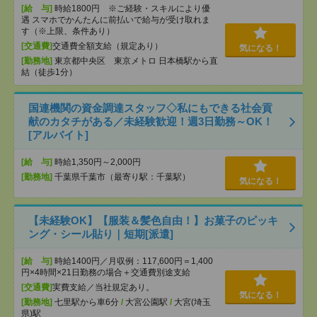
[給 与]
時給1800円 ※ご経験・スキルにより優
遇 スマホでかんたんに前払いで給与が受け取れま
す（※上限、条件あり）
[交通費]
交通費全額支給（規定あり）
気になる！
[勤務地]
東京都中央区 東京メトロ 日本橋駅から直
結（徒歩1分）
国連機関の資金調達スタッフ◇私にもできる社会貢
献のカタチがある／未経験歓迎！週3日勤務～OK！
[アルバイト]
[給 与]
時給1,350円～2,000円
[勤務地]
千葉県千葉市（最寄り駅：千葉駅）
気になる！
【未経験OK】【服装＆髪色自由！】お菓子のピッキ
ング・シール貼り｜短期[派遣]
[給 与]
時給1400円／月収例：117,600円＝1,400
円×4時間×21日勤務の場合＋交通費別途支給
[交通費]
実費支給／当社規定あり。
気になる！
[勤務地]
七里駅から車6分
/
大宮公園駅
/
大宮(埼玉
県)駅