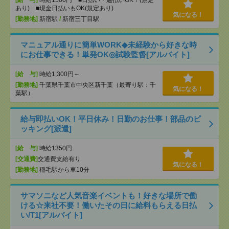
[給 与]
時給1500円 ■日払い・週払いOK！(規定
あり) ■現金日払いもOK(規定あり)
気になる！
[勤務地]
新宿駅
/
新宿三丁目駅
マニュアル通りに簡単WORK◆未経験から好きな時
にお仕事できる！単発OK◎試験監督[アルバイト]
[給 与]
時給1,300円～
[勤務地]
千葉県千葉市中央区新千葉（最寄り駅：千
気になる！
葉駅）
給与即払いOK！平日休み！日勤のお仕事！部品のピ
ッキング[派遣]
[給 与]
時給1350円
[交通費]
交通費支給有り
気になる！
[勤務地]
稲毛駅から車10分
サマソニなど人気音楽イベントも！好きな場所で働
ける☆来社不要！働いたその日に給料もらえる日払
い/T1[アルバイト]