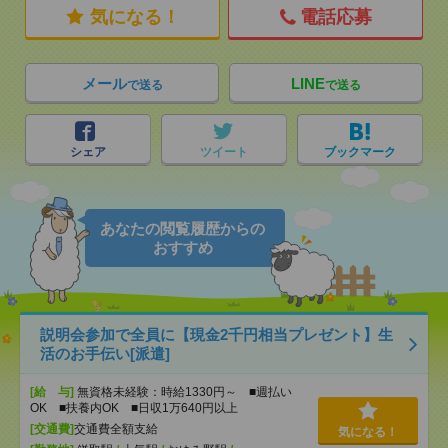
気になる！
電話応募
メール
LINE
で送る
で送る
シェア
ツイート
ブックマーク
あなたの閲覧履歴からの
おすすめ
説明会参加で全員に【現金2千円相当プレゼント】生
活のお手伝い[派遣]
[給 与]
無資格未経験：時給1330円～ ■週払い
OK ■扶養内OK ■日収1万640円以上
[交通費]
交通費全額支給
気になる！