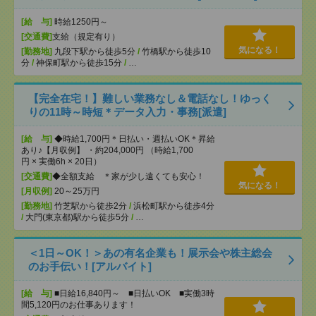
[給 与]
時給1250円～
[交通費]
支給（規定有り）
気になる！
[勤務地]
九段下駅から徒歩5分
/
竹橋駅から徒歩10
分
/
神保町駅から徒歩15分
/
…
【完全在宅！】難しい業務なし＆電話なし！ゆっく
りの11時～時短＊データ入力・事務[派遣]
[給 与]
◆時給1,700円＊日払い・週払いOK＊昇給
あり♪【月収例】 ・約204,000円 （時給1,700
円 × 実働6h × 20日）
[交通費]
◆全額支給 ＊家が少し遠くても安心！
気になる！
[月収例]
20～25万円
[勤務地]
竹芝駅から徒歩2分
/
浜松町駅から徒歩4分
/
大門(東京都)駅から徒歩5分
/
…
＜1日～OK！＞あの有名企業も！展示会や株主総会
のお手伝い！[アルバイト]
[給 与]
■日給16,840円～ ■日払いOK ■実働3時
間5,120円のお仕事あります！