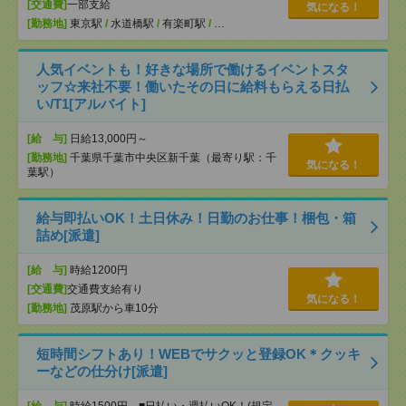
[交通費]
一部支給
気になる！
[勤務地]
東京駅
/
水道橋駅
/
有楽町駅
/
…
人気イベントも！好きな場所で働けるイベントスタ
ッフ☆来社不要！働いたその日に給料もらえる日払
い/T1[アルバイト]
[給 与]
日給13,000円～
[勤務地]
千葉県千葉市中央区新千葉（最寄り駅：千
気になる！
葉駅）
給与即払いOK！土日休み！日勤のお仕事！梱包・箱
詰め[派遣]
[給 与]
時給1200円
[交通費]
交通費支給有り
気になる！
[勤務地]
茂原駅から車10分
短時間シフトあり！WEBでサクッと登録OK＊クッキ
ーなどの仕分け[派遣]