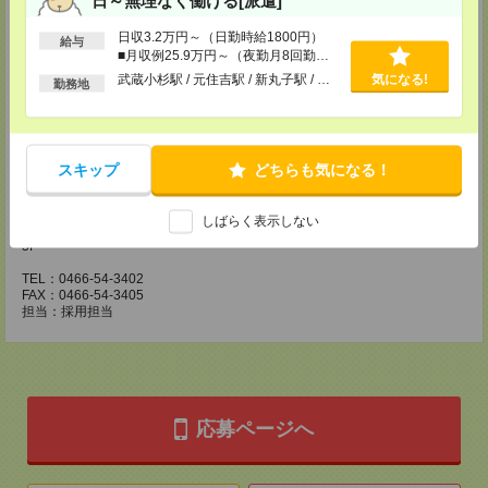
日～無理なく働ける[派遣]
〒210-0007 神奈川県川崎市川崎区駅前本町3-1 NMF川崎東口ビル7F
TEL：044-233-3501
日収3.2万円～（日勤時給1800円）
FAX：044-233-4305
給与
■月収例25.9万円～（夜勤月8回勤務
担当：採用担当者
の場合）
武蔵小杉駅 / 元住吉駅 / 新丸子駅 / …
気になる!
勤務地
横浜介護オフィス
〒221-0835 神奈川県横浜市神奈川区鶴屋町2-23-2 TSプラザビルディング
5F
TEL：045-320-1901
FAX：044-233-4305
スキップ
どちらも気になる！
担当：採用担当者
神奈川医療オフィス
しばらく表示しない
〒251-0023 神奈川県藤沢市鵠沼花沢町1-17 藤沢朝日生命信和実業ビル
5F
TEL：0466-54-3402
FAX：0466-54-3405
担当：採用担当
応募ページへ