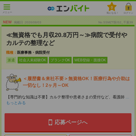
0
メニュー
気になる！
ログイン
NEW
掲載日 :2026
/
08
/
03
No.SSMZT医IS2_千葉39
≪無資格でも月収20.8万円～≫病院で受付や
カルテの整理など
職種：
医療事務・病院受付
派遣
社会人未経験OK
ブランクOK
WEB登録・面接OK
＜履歴書＆来社不要＞無資格OK！医療行為や介助は
一切なし！2ヶ月～OK
【専門的な知識は不要】カルテ整理や患者さまの受付など、看護師
...
もっとみる
応募ページへ