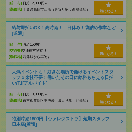
[給 与]
日給12,000円～
[勤務地]
千葉県船橋市西船（最寄り駅：西船橋駅）
気になる！
給与即払いOK！高時給！土日休み！袋詰め作業など
[派遣]
[給 与]
時給1500円
[交通費]
交通費支給有り
気になる！
[勤務地]
君津駅から車9分
人気イベントも！好きな場所で働けるイベントスタ
ッフ☆来社不要！働いたその日に給料もらえる日払
い/T1[アルバイト]
[給 与]
日給13,000円～
[勤務地]
東京都豊島区南池袋（最寄り駅：池袋駅）
気になる！
特別時給1800円【ヴァレクストラ】短期スタッフ
日本橋[派遣]