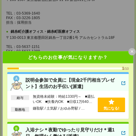
TEL：03-5369-1640
FAX：03-3226-1805
担当：採用担当
錦糸町介護オフィス・錦糸町医療オフィス
〒130-0013 東京都墨田区錦糸一丁目2番1号 アルカセントラル18F
TEL：03-5637-1151
×
FAX：03-5637-1388
担当：採用担当
どちらのお仕事が気になりますか？
西東京医療オフィス
1
/10
〒180-0004 東京都武蔵野市吉祥寺本町1丁目14番5号 吉祥寺本町ビル5F
説明会参加で全員に【現金2千円相当プレゼ
TEL：0422-23-0901
FAX：0422-23-0905
ント】生活のお手伝い[派遣]
担当：採用担当
無資格未経験：時給1330円～ ■週払
給与
町田介護オフィス
いOK ■扶養内OK ■日収1万640円
〒194-0022 東京都町田市森野1丁目36番14号 ビオレ町田ビル3F
以上
鎌取駅 / 土気駅 / おゆみ野駅 / …
気になる!
勤務地
TEL：042-728-3021
FAX：042-728-3025
担当：採用担当
入浴ナシ＊夜勤でゆったり見守りだけ＊週1
川崎医療オフィス・横浜医療オフィス