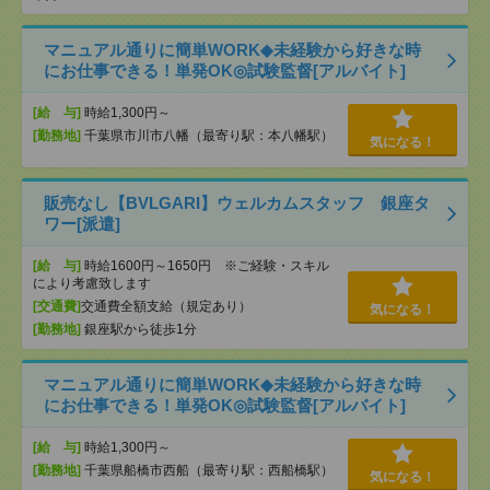
マニュアル通りに簡単WORK◆未経験から好きな時
にお仕事できる！単発OK◎試験監督[アルバイト]
[給 与]
時給1,300円～
[勤務地]
千葉県市川市八幡（最寄り駅：本八幡駅）
気になる！
販売なし【BVLGARI】ウェルカムスタッフ 銀座タ
ワー[派遣]
[給 与]
時給1600円～1650円 ※ご経験・スキル
により考慮致します
[交通費]
交通費全額支給（規定あり）
気になる！
[勤務地]
銀座駅から徒歩1分
マニュアル通りに簡単WORK◆未経験から好きな時
にお仕事できる！単発OK◎試験監督[アルバイト]
[給 与]
時給1,300円～
[勤務地]
千葉県船橋市西船（最寄り駅：西船橋駅）
気になる！