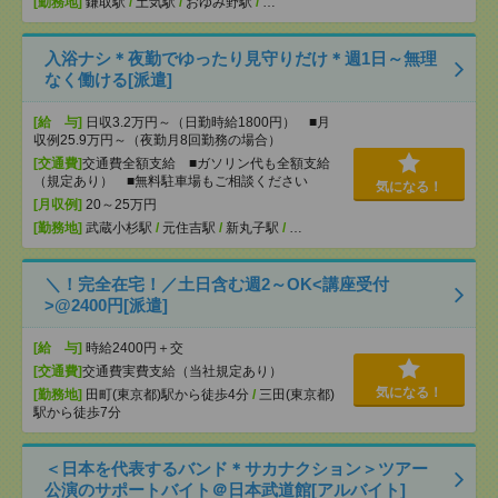
[勤務地]
鎌取駅
/
土気駅
/
おゆみ野駅
/
…
入浴ナシ＊夜勤でゆったり見守りだけ＊週1日～無理
なく働ける[派遣]
[給 与]
日収3.2万円～（日勤時給1800円） ■月
収例25.9万円～（夜勤月8回勤務の場合）
[交通費]
交通費全額支給 ■ガソリン代も全額支給
（規定あり） ■無料駐車場もご相談ください
気になる！
[月収例]
20～25万円
[勤務地]
武蔵小杉駅
/
元住吉駅
/
新丸子駅
/
…
＼！完全在宅！／土日含む週2～OK<講座受付
>@2400円[派遣]
[給 与]
時給2400円＋交
[交通費]
交通費実費支給（当社規定あり）
気になる！
[勤務地]
田町(東京都)駅から徒歩4分
/
三田(東京都)
駅から徒歩7分
＜日本を代表するバンド＊サカナクション＞ツアー
公演のサポートバイト＠日本武道館[アルバイト]