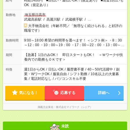
時給1400円 ■日払い・週払いOK！(規定あり) ■現金日払いも
給与
OK（規定あり）
埼玉県日高市
勤務地
武蔵高萩駅
/
高麗川駅
/
武蔵横手駅
/
…
大手物流会社（年齢不問／「無理なく続けられる」と好評の
職場です）
9:00～18:00 希望の時間帯を選べます！ ＜シフト例＞ ・8：30
勤務時間
～12：00 ・10：00～19：00 ・17：00～22：00 ・13：00～
22：00 ・22：00～翌6：00 など
【急募】1日のみOK！ 即日スタートもOK！ ＜Ｗワークや扶
期間
養内での勤務もＯＫです＞
週1日からOK
/
日払いOK
/
履歴書不要
/
40～50代活躍中
/
副
特徴
業・WワークOK
/
服装自由
/
シフト勤務
/
10名以上の大量募
集
/
電話対応なし
/
パソコンスキル不要
気になる！
応募する
詳細へ
掲載元企業名
株式会社マイワーク（シニア）
未読