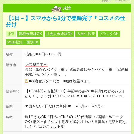
掲載日：2026.07.31
未読
【1日～】スマホから3分で登録完了＊コスメの仕
分け
派遣
職種未経験OK
社会人未経験OK
大学生歓迎
ブランクOK
WEB登録・面接OK
時給1,300円～1,625円
給与
埼玉県日高市
勤務地
高麗川駅からバイク・車
/
武蔵高萩駅からバイク・車
/
武蔵横
手駅からバイク・車
/
…
■物流センターなど ■勤務地選べます
【1日3時間～も相談OK!】午前中のみや18時以降などのシフト
勤務時間
あり！ シフト例 ▼9:00～12:00 ▼9:00～17:00 ▼10:00～19:00
▼18:00～21:00
▼働きたい1日だけの単発OK ＃8月～ ＃9月～
期間
週1日からOK
/
日払いOK
/
40～50代活躍中
/
副業・Wワーク
特徴
OK
/
服装自由
/
シフト勤務
/
10名以上の大量募集
/
電話対応な
し
/
パソコンスキル不要