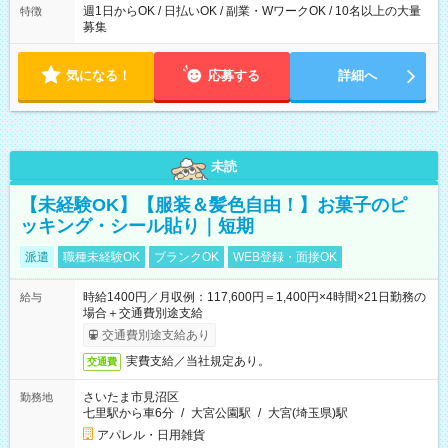
週1日からOK / 日払いOK / 副業・WワークOK / 10名以上の大量
特徴
募集
気になる！
応募する
詳細へ
未読
【未経験OK】【服装＆髪色自由！】お菓子のピ
ッキング・シール貼り｜短期
派遣
職種未経験OK
ブランクOK
WEB登録・面接OK
時給1400円／月収例：117,600円＝1,400円×4時間×21日勤務の
給与
場合＋交通費別途支給
交通費別途支給あり
実費支給／当社規定あり。
交通費
さいたま市見沼区
勤務地
七里駅から車6分
/
大宮公園駅
/
大宮(埼玉県)駅
アパレル・日用雑貨