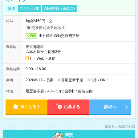
派遣
ブランクOK
WEB登録・面接OK
時給2450円＋交
給与
交通費別途支給あり
出社時の通勤交通費支給
交通費
東京都港区
勤務地
六本木駅から徒歩3分
IT・Web・通信
9:00～16:00
勤務時間
2026/8/17～長期 ※長期更新予定 ※8月～OK！
期間
履歴書不要
/
40～50代活躍中
/
服装自由
特徴
気になる！
応募する
詳細へ
掲載日：2026.08.03
未読