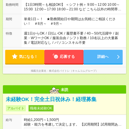
【1日3時間～も相談OK!】 ＜シフト例＞ 9:00～12:00 10:00～
勤務時間
15:00 12:00～17:00 18:00～21:00 など こちら以外の時間帯も
お気軽にご相談ください！
単発1日～！ ★勤務開始日や期間はお気軽にご相談くださ
期間
い！ ＃8月～ ＃9月～
週1日からOK
/
日払いOK
/
履歴書不要
/
40～50代活躍中
/
副
特徴
業・WワークOK
/
服装自由
/
シフト勤務
/
10名以上の大量募
集
/
電話対応なし
/
パソコンスキル不要
気になる！
応募する
詳細へ
掲載元企業名
株式会社バイトレ（キャムコムグループ）
未読
未経験OK！完全土日祝休み！経理募集
アルバイト
職種未経験OK
時給1,200円～1,500円
給与
経験・能力を考慮して決定します。 【試用期間】試用期間あり