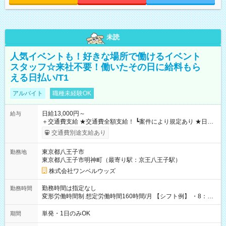
未読
人気イベントも！好きな場所で働けるイベント
スタッフ☆来社不要！働いたその日に給料もら
える日払い/T1
アルバイト
職種未経験OK
日給13,000円～
給与
＋交通費支給 ★交通費全額支給！ ┗案件により規定あり ★日払
いOK！（規定あり） ┗働いたその日に現金GET♪ お仕事後はコ
交通費別途支給あり
ンビニATMから 日払い分を引き落とせます！ 【試用期間】試
用期間なし
東京都八王子市
勤務地
東京都八王子市明神町（最寄り駅：京王八王子駅）
株式会社ワンベルウッズ
勤務時間は指定なし
勤務時間
変形労働時間制 想定労働時間160時間/月 【シフト例】 ・8：00
～21：00
単発・1日のみOK
期間