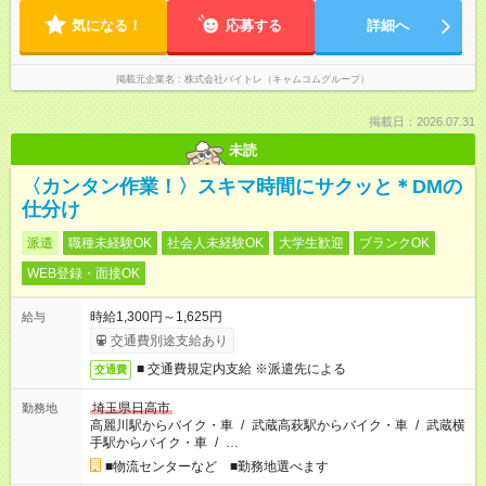
気になる！
応募する
詳細へ
掲載元企業名
株式会社バイトレ（キャムコムグループ）
掲載日：2026.07.31
未読
〈カンタン作業！〉スキマ時間にサクッと＊DMの
仕分け
派遣
職種未経験OK
社会人未経験OK
大学生歓迎
ブランクOK
WEB登録・面接OK
時給1,300円～1,625円
給与
交通費別途支給あり
■ 交通費規定内支給 ※派遣先による
交通費
埼玉県日高市
勤務地
高麗川駅からバイク・車
/
武蔵高萩駅からバイク・車
/
武蔵横
手駅からバイク・車
/
…
■物流センターなど ■勤務地選べます