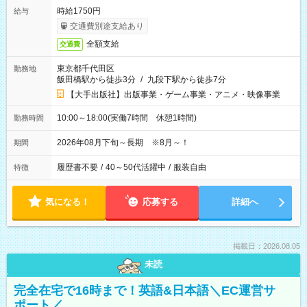
時給1750円
給与
交通費別途支給あり
全額支給
交通費
東京都千代田区
勤務地
飯田橋駅から徒歩3分
/
九段下駅から徒歩7分
【大手出版社】出版事業・ゲーム事業・アニメ・映像事業
10:00～18:00(実働7時間 休憩1時間)
勤務時間
2026年08月下旬～長期 ※8月～！
期間
履歴書不要
/
40～50代活躍中
/
服装自由
特徴
気になる！
応募する
詳細へ
掲載日：2026.08.05
未読
完全在宅で16時まで！英語&日本語＼EC運営サ
ポート／