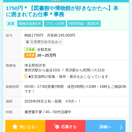
1750円＊【図書館や博物館が好きなかたへ】本
に囲まれてお仕事＊事務
派遣
職種未経験OK
ブランクOK
WEB登録・面接OK
時給1750円 月収例 245,000円
給与
交通費別途支給あり
全額支給
交通費
20～25万円
月収例
埼玉県所沢市
勤務地
東所沢駅から徒歩10分
/
所沢駅から民間バス12分
■文芸資料の収集・保存・展示をおこなっています
09:00～17:00(実働7時間 休憩1時間) ※10時～18時もご相談OK
勤務時間
です！
2026年09月上旬～長期 ※9月～！
期間
履歴書不要
/
40～50代活躍中
特徴
気になる！
応募する
詳細へ