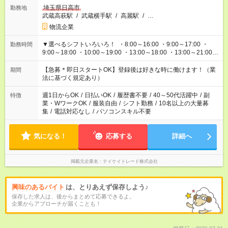
埼玉県日高市
勤務地
武蔵高萩駅
/
武蔵横手駅
/
高麗駅
/
…
物流企業
▼選べるシフトいろいろ！ ・8:00～16:00 ・9:00～17:00 ・
勤務時間
9:00～18:00 ・10:00～19:00 ・13:00～18:00 ・13:00～21:00
・22:00～翌6:00 など 上記以外の時間で相談可能なお仕事も！
あなたの希望を教えてください！
【急募＊即日スタートOK】登録後は好きな時に働けます！（業
期間
法に基づく規定あり）
週1日からOK
/
日払いOK
/
履歴書不要
/
40～50代活躍中
/
副
特徴
業・WワークOK
/
服装自由
/
シフト勤務
/
10名以上の大量募
集
/
電話対応なし
/
パソコンスキル不要
気になる！
応募する
詳細へ
掲載元企業名
テイケイトレード株式会社
興味のあるバイト
は、とりあえず保存しよう♪
保存した求人は、後からまとめて応募できるよ。
企業からアプローチが届くことも！