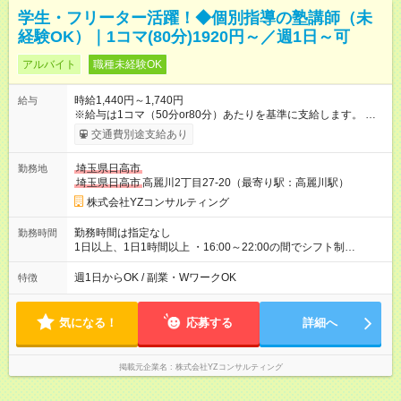
学生・フリーター活躍！◆個別指導の塾講師（未
経験OK）｜1コマ(80分)1920円～／週1日～可
アルバイト
職種未経験OK
時給1,440円～1,740円
給与
※給与は1コマ（50分or80分）あたりを基準に支給します。 上記
の時給表記は、1コマの支給額を1時間あたりに換算した金額で
交通費別途支給あり
す。 高校生 └80分授業 2，320円／1コマ └50分授業 1，450
円／1コマ 中学生 └80分授業 1，920円／1コマ └50分授業
埼玉県日高市
勤務地
1，200円／1コマ 昇給あり 自身の知識や経験を活かせるワンラ
埼玉県日高市
高麗川2丁目27-20（最寄り駅：高麗川駅）
ンク上の SS講師(本部認定試験)でベース給のアップも可能で
す！ 試験合格目指して一緒にがんばりましょう！！ ※給与には
株式会社YZコンサルティング
最大10分の授業準備時間等を含む ※指導人数に応じて手当加算
（最大+100円） ※原則、所定時間内での勤務となります。 万
勤務時間は指定なし
勤務時間
が一、所定時間を超える場合は、 別途時間外労働手当を支給
1日以上、1日1時間以上 ・16:00～22:00の間でシフト制
いたします。 支払方法：月1回 交通費：別途一部支給 ※原則交
────────────────── ■学生さん 授業がない日・学校終
通費支給 【試用期間】試用期間なし
わりを利用しての勤務も大歓迎です♪ ■フリーターさん しっかり
週1日からOK / 副業・WワークOK
特徴
稼ぎたい方に必見です！ 毎日フルタイム勤務も大歓迎♪
──────────────────
気になる！
応募する
詳細へ
掲載元企業名
株式会社YZコンサルティング