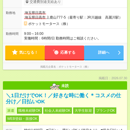
試用期間の長さ：3ヶ月 雇用形態、給与は本採用時と同じです。
交通費別途支給あり
埼玉県日高市
勤務地
埼玉県日高市
上鹿山777-5（最寄り駅：JR川越線 高麗川駅）
ポケットモータース（株）
9:00～16:00
勤務時間
実働時間：6時間/日 勤務時間はご相談ください。
気になる！
応募する
詳細へ
掲載元企業名
ポケットモータース（株）
掲載日：2026.07.30
未読
＼1日だけでOK！／好きな時に働く＊コスメの仕
分け／日払いOK
派遣
職種未経験OK
社会人未経験OK
大学生歓迎
ブランクOK
WEB登録・面接OK