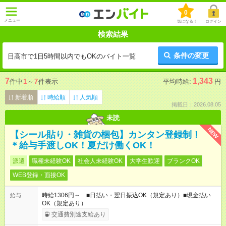
0
メニュー
気になる！
ログイン
検索結果
条件の変更
日高市で1日5時間以内でもOKのバイト一覧
7
1,343
件中
1
～
7
件表示
平均時給:
円
新着順
時給順
人気順
掲載日：2026.08.05
未読
NEW
【シール貼り・雑貨の梱包】カンタン登録制！
＊給与手渡しOK！夏だけ働くOK！
派遣
職種未経験OK
社会人未経験OK
大学生歓迎
ブランクOK
WEB登録・面接OK
時給1306円～ ■日払い・翌日振込OK（規定あり）■現金払い
給与
OK（規定あり）
交通費別途支給あり