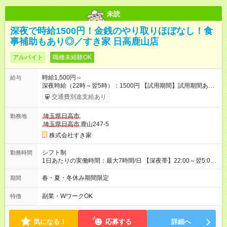
未読
深夜で時給1500円！金銭のやり取りほぼなし！食
事補助もあり◎／すき家 日高鹿山店
アルバイト
職種未経験OK
時給1,500円～
給与
深夜時給（22時～翌5時）：1500円 【試用期間】試用期間あり
試用期間の長さ：1ヶ月 雇用形態、給与は本採用時と同じです。
交通費別途支給あり
試用期間の実態は30日（※条件変更なし）ですが、切り上げで
一ヶ月とさせていただきます。 研修制度あり：15時間(研修中も
埼玉県日高市
勤務地
同時給）
埼玉県日高市
鹿山247-5
株式会社すき家
シフト制
勤務時間
1日あたりの実働時間：最大7時間/日 【深夜帯】22:00～翌5:00
週2日～・1日2h～OK◎ ※22:00から翌5:00までは18歳以上の方
のみ勤務可能です（18歳未満の深夜業務禁止のため） ★深夜で
春・夏・冬休み期間限定
期間
も安心して働けます★ すき家では、ワンオペを禁止していま
す。 必ず、2名以上での勤務を行いますので、安心して働けま
副業・WワークOK
特徴
す。
気になる！
応募する
詳細へ