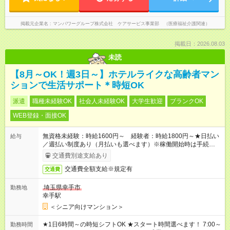
掲載元企業名
マンパワーグループ株式会社 ケアサービス事業部 （医療福祉介護関連）
掲載日：2026.08.03
未読
【8月～OK！週3日～】ホテルライクな高齢者マン
ションで生活サポート＊時短OK
派遣
職種未経験OK
社会人未経験OK
大学生歓迎
ブランクOK
WEB登録・面接OK
無資格未経験：時給1600円～ 経験者：時給1800円～★日払い
給与
／週払い制度あり（月払いも選べます）※稼働開始時は手続き完
了次第のお支払いとなります。
交通費別途支給あり
交通費全額支給※規定有
交通費
埼玉県幸手市
勤務地
幸手駅
＜シニア向けマンション＞
★1日6時間～の時短シフトOK ★スタート時間選べます！ 7:00～
勤務時間