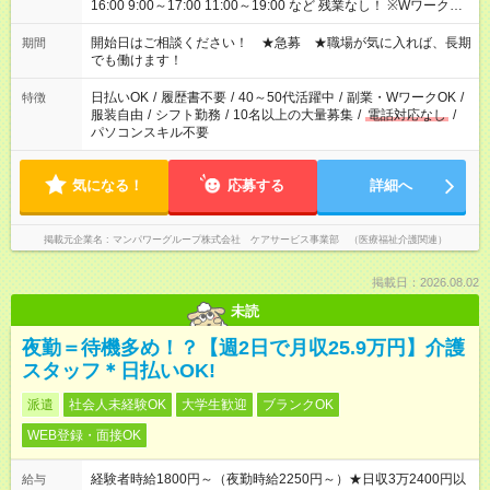
16:00 9:00～17:00 11:00～19:00 など 残業なし！ ※Wワークの
場合、他のお仕事と合わせ週40時間超の就業はご案内できませ
ん ※法令に基づき、週20時間以上勤務は社会保険への加入対象
開始日はご相談ください！ ★急募 ★職場が気に入れば、長期
期間
となります ※労働者派遣法（日雇い派遣の原則禁止）により、
でも働けます！
短時間・短期間の就業はご案内が難しい場合があります
日払いOK
/
履歴書不要
/
40～50代活躍中
/
副業・WワークOK
/
特徴
服装自由
/
シフト勤務
/
10名以上の大量募集
/
電話対応なし
/
パソコンスキル不要
気になる！
応募する
詳細へ
掲載元企業名
マンパワーグループ株式会社 ケアサービス事業部 （医療福祉介護関連）
掲載日：2026.08.02
未読
夜勤＝待機多め！？【週2日で月収25.9万円】介護
スタッフ＊日払いOK!
派遣
社会人未経験OK
大学生歓迎
ブランクOK
WEB登録・面接OK
経験者時給1800円～（夜勤時給2250円～）★日収3万2400円以
給与