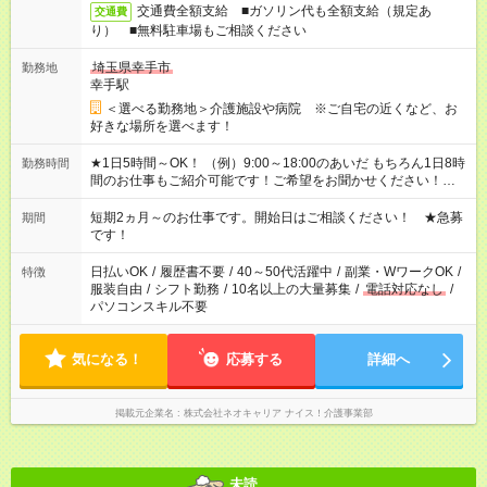
交通費全額支給 ■ガソリン代も全額支給（規定あ
交通費
り） ■無料駐車場もご相談ください
埼玉県幸手市
勤務地
幸手駅
＜選べる勤務地＞介護施設や病院 ※ご自宅の近くなど、お
好きな場所を選べます！
★1日5時間～OK！ （例）9:00～18:00のあいだ もちろん1日8時
勤務時間
間のお仕事もご紹介可能です！ご希望をお聞かせください！★家
庭の都合でお休みが必要な場合も遠慮なくご相談ください。 ※
週最低15時間以上の勤務が必要です
短期2ヵ月～のお仕事です。開始日はご相談ください！ ★急募
期間
です！
日払いOK
/
履歴書不要
/
40～50代活躍中
/
副業・WワークOK
/
特徴
服装自由
/
シフト勤務
/
10名以上の大量募集
/
電話対応なし
/
パソコンスキル不要
気になる！
応募する
詳細へ
掲載元企業名
株式会社ネオキャリア ナイス！介護事業部
未読