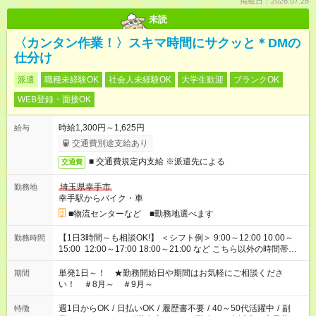
掲載日：2026.07.28
未読
〈カンタン作業！〉スキマ時間にサクッと＊DMの
仕分け
派遣
職種未経験OK
社会人未経験OK
大学生歓迎
ブランクOK
WEB登録・面接OK
時給1,300円～1,625円
給与
交通費別途支給あり
■ 交通費規定内支給 ※派遣先による
交通費
埼玉県幸手市
勤務地
幸手駅からバイク・車
■物流センターなど ■勤務地選べます
【1日3時間～も相談OK!】 ＜シフト例＞ 9:00～12:00 10:00～
勤務時間
15:00 12:00～17:00 18:00～21:00 など こちら以外の時間帯も
お気軽にご相談ください！
単発1日～！ ★勤務開始日や期間はお気軽にご相談くださ
期間
い！ ＃8月～ ＃9月～
週1日からOK
/
日払いOK
/
履歴書不要
/
40～50代活躍中
/
副
特徴