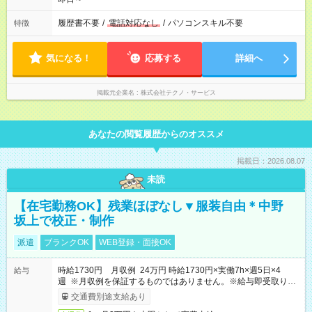
履歴書不要
/
電話対応なし
/
パソコンスキル不要
特徴
気になる！
応募する
詳細へ
掲載元企業名
株式会社テクノ・サービス
あなたの閲覧履歴からのオススメ
掲載日：2026.08.07
未読
【在宅勤務OK】残業ほぼなし▼服装自由＊中野
坂上で校正・制作
派遣
ブランクOK
WEB登録・面接OK
時給1730円 月収例 24万円 時給1730円×実働7h×週5日×4
給与
週 ※月収例を保証するものではありません。※給与即受取りサ
ービス利用可（利用条件有）
交通費別途支給あり