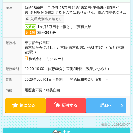
時給1800円 月収例 28万円 時給1800円×実働8h×週5日×4
給与
週 ※月収例を保証するものではありません。※給与即受取りサ
ービス利用可（利用条件有）
交通費別途支給あり
1ヶ月3万円を上限として実費支給
交通費
25～30万円
月収例
東京都千代田区
勤務地
東京駅から徒歩1分
/
京橋(東京都)駅から徒歩3分
/
宝町(東京
都)駅
/
…
株式会社 リクルート
10:00-19:00（休憩60分）実働8時間（残業少なめ！）
勤務時間
2026年09月01日～長期 ※開始日相談OK ※9月～！
期間
履歴書不要
/
服装自由
特徴
気になる！
応募する
詳細へ
掲載日：2026.08.07
未読