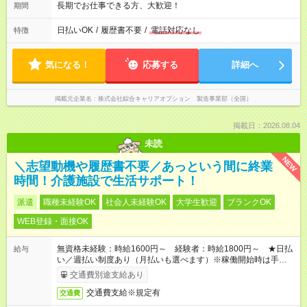
長期でお仕事できる方、大歓迎！
期間
日払いOK
/
履歴書不要
/
電話対応なし
特徴
気になる！
応募する
詳細へ
掲載元企業名
株式会社綜合キャリアオプション 製造事業部（全国）
掲載日：2026.08.04
未読
NEW
＼志望動機や履歴書不要／あっという間に終業
時間！介護施設で生活サポート！
派遣
職種未経験OK
社会人未経験OK
大学生歓迎
ブランクOK
WEB登録・面接OK
無資格未経験：時給1600円～ 経験者：時給1800円～ ★日払
給与
い／週払い制度あり（月払いも選べます）※稼働開始時は手続き
完了次第のお支払いとなります。
交通費別途支給あり
交通費支給※規定有
交通費