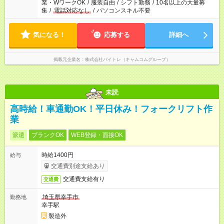
業・WワークOK
/
服装自由
/
シフト勤務
/
10名以上の大量募
集
/
電話対応なし
/
パソコンスキル不要
気になる！
応募する
詳細へ
掲載元企業名
株式会社バイトレ（キャムコムグループ）
未読
高時給！車通勤OK！平日休み！フォークリフト作
業
派遣
ブランクOK
WEB登録・面接OK
時給1400円
給与
交通費別途支給あり
交通費支給有り
交通費
埼玉県幸手市
勤務地
幸手駅
製造外