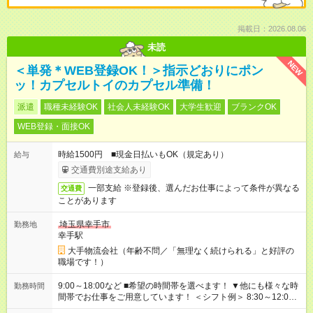
掲載日：2026.08.06
未読
NEW
＜単発＊WEB登録OK！＞指示どおりにポン
ッ！カプセルトイのカプセル準備！
派遣
職種未経験OK
社会人未経験OK
大学生歓迎
ブランクOK
WEB登録・面接OK
時給1500円 ■現金日払いもOK（規定あり）
給与
交通費別途支給あり
一部支給 ※登録後、選んだお仕事によって条件が異なる
交通費
ことがあります
埼玉県幸手市
勤務地
幸手駅
大手物流会社（年齢不問／「無理なく続けられる」と好評の
職場です！）
9:00～18:00など ■希望の時間帯を選べます！ ▼他にも様々な時
勤務時間
間帯でお仕事をご用意しています！ ＜シフト例＞ 8:30～12:00
17:00～22:00 13:00～22:00 22:00～翌6:00 など