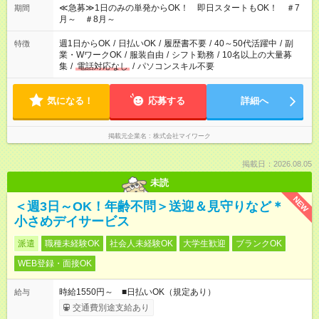
≪急募≫1日のみの単発からOK！ 即日スタートもOK！ ＃7
期間
月～ ＃8月～
週1日からOK
/
日払いOK
/
履歴書不要
/
40～50代活躍中
/
副
特徴
業・WワークOK
/
服装自由
/
シフト勤務
/
10名以上の大量募
集
/
電話対応なし
/
パソコンスキル不要
気になる！
応募する
詳細へ
掲載元企業名
株式会社マイワーク
掲載日：2026.08.05
未読
NEW
＜週3日～OK！年齢不問＞送迎＆見守りなど＊
小さめデイサービス
派遣
職種未経験OK
社会人未経験OK
大学生歓迎
ブランクOK
WEB登録・面接OK
時給1550円～ ■日払いOK（規定あり）
給与
交通費別途支給あり