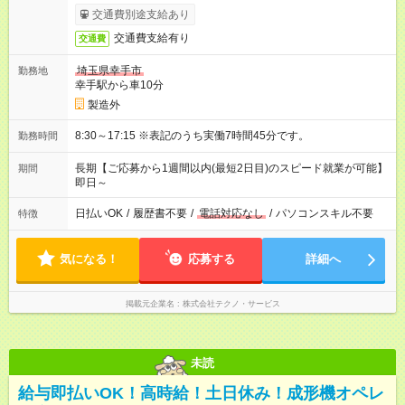
交通費別途支給あり
交通費支給有り
交通費
埼玉県幸手市
勤務地
幸手駅から車10分
製造外
8:30～17:15 ※表記のうち実働7時間45分です。
勤務時間
長期【ご応募から1週間以内(最短2日目)のスピード就業が可能】
期間
即日～
日払いOK
/
履歴書不要
/
電話対応なし
/
パソコンスキル不要
特徴
気になる！
応募する
詳細へ
掲載元企業名
株式会社テクノ・サービス
未読
給与即払いOK！高時給！土日休み！成形機オペレ