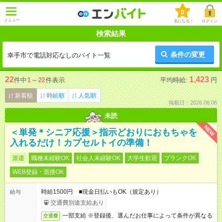
0
メニュー
気になる！
ログイン
検索結果
条件の変更
幸手市で電話対応なしのバイト一覧
22
1,423
件中
1
～
22
件表示
平均時給:
円
新着順
時給順
人気順
掲載日：2026.08.06
未読
NEW
＜単発＊シニア応援＞指示どおりにおもちゃを
入れるだけ！カプセルトイの準備！
派遣
職種未経験OK
社会人未経験OK
大学生歓迎
ブランクOK
WEB登録・面接OK
時給1500円 ■現金日払いもOK（規定あり）
給与
交通費別途支給あり
一部支給 ※登録後、選んだお仕事によって条件が異なる
交通費