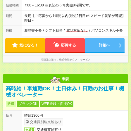
7:00～16:00 ※表記のうち実働8時間です。
勤務時間
長期【ご応募から1週間以内(最短2日目)のスピード就業が可能】
期間
即日～
履歴書不要
/
シフト勤務
/
電話対応なし
/
パソコンスキル不要
特徴
気になる！
応募する
詳細へ
掲載元企業名
株式会社テクノ・サービス
未読
高時給！車通勤OK！土日休み！日勤のお仕事！機
械オペレーター
派遣
ブランクOK
WEB登録・面接OK
時給1300円
給与
交通費別途支給あり
交通費支給有り
交通費