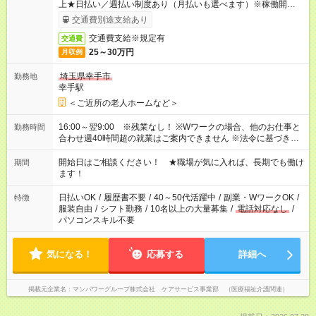
上★日払い／週払い制度あり（月払いも選べます）※稼働開始時
は手続き完了次第のお支払いとなります。
交通費別途支給あり
交通費支給※規定有
交通費
25～30万円
月収例
埼玉県幸手市
勤務地
幸手駅
＜ご近所の老人ホームなど＞
16:00～翌9:00 ※残業なし！ ※Wワークの場合、他のお仕事と
勤務時間
合わせ週40時間超の就業はご案内できません ※法令に基づき、
週20時間以上勤務は社会保険への加入対象となります ※労働者
派遣法（日雇い派遣の原則禁止）により、短時間・短期間の就
開始日はご相談ください！ ★職場が気に入れば、長期でも働け
期間
業はご案内が難しい場合があります
ます！
日払いOK
/
履歴書不要
/
40～50代活躍中
/
副業・WワークOK
/
特徴
服装自由
/
シフト勤務
/
10名以上の大量募集
/
電話対応なし
/
パソコンスキル不要
気になる！
応募する
詳細へ
掲載元企業名
マンパワーグループ株式会社 ケアサービス事業部 （医療福祉介護関連）