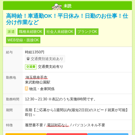
未読
高時給！車通勤OK！平日休み！日勤のお仕事！仕
分け作業など
派遣
職種未経験OK
社会人未経験OK
ブランクOK
WEB登録・面接OK
時給1350円
給与
交通費別途支給あり
交通費支給有り
交通費
埼玉県幸手市
勤務地
東武動物公園駅
物流・倉庫関係
12:30～21:30 ※表記のうち実働8時間です。
勤務時間
長期【ご応募から1週間以内(最短2日目)のスピード就業が可能】
期間
即日～
履歴書不要
/
電話対応なし
/
パソコンスキル不要
特徴