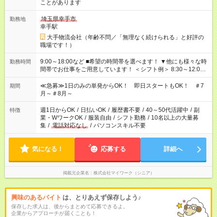
ことがあります
埼玉県幸手市
勤務地
幸手駅
大手物流会社（年齢不問／「無理なく続けられる」と好評の
職場です！）
9:00～18:00など ■希望の時間帯を選べます！ ▼他にも様々な時
勤務時間
間帯でお仕事をご用意しています！ ＜シフト例＞ 8:30～12:00
17:00～22:00 13:00～22:00 22:00～翌6:00 など
≪急募≫1日のみの単発からOK！ 即日スタートもOK！ ＃7
期間
月～＃8月～
週1日からOK
/
日払いOK
/
履歴書不要
/
40～50代活躍中
/
副
特徴
業・WワークOK
/
服装自由
/
シフト勤務
/
10名以上の大量募
集
/
電話対応なし
/
パソコンスキル不要
気になる！
応募する
詳細へ
掲載元企業名
株式会社マイワーク（シニア）
興味のあるバイト
は、とりあえず保存しよう♪
保存した求人は、後からまとめて応募できるよ。
企業からアプローチが届くことも！