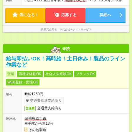
日払いOK
/
履歴書不要
/
電話対応なし
/
パソコンスキル不要
特徴
気になる！
応募する
詳細へ
掲載元企業名
株式会社テクノ・サービス
未読
給与即払いOK！高時給！土日休み！製品のライン
作業など
派遣
職種未経験OK
社会人未経験OK
ブランクOK
WEB登録・面接OK
時給1250円
給与
交通費別途支給あり
交通費支給有り
交通費
埼玉県幸手市
勤務地
幸手駅から車13分
その他製造