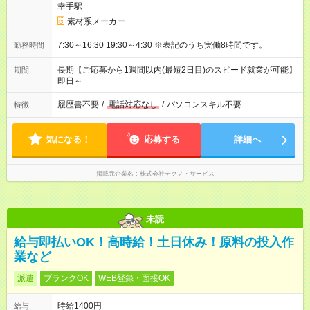
幸手駅
素材系メーカー
7:30～16:30 19:30～4:30 ※表記のうち実働8時間です。
勤務時間
長期【ご応募から1週間以内(最短2日目)のスピード就業が可能】
期間
即日～
履歴書不要
/
電話対応なし
/
パソコンスキル不要
特徴
気になる！
応募する
詳細へ
掲載元企業名
株式会社テクノ・サービス
未読
給与即払いOK！高時給！土日休み！原料の投入作
業など
派遣
ブランクOK
WEB登録・面接OK
時給1400円
給与