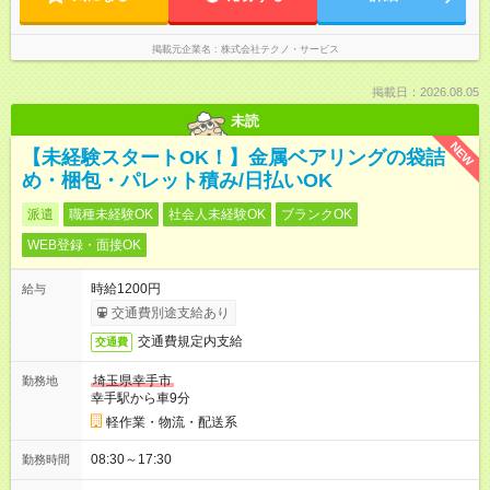
掲載元企業名
株式会社テクノ・サービス
掲載日：2026.08.05
未読
NEW
【未経験スタートOK！】金属ベアリングの袋詰
め・梱包・パレット積み/日払いOK
派遣
職種未経験OK
社会人未経験OK
ブランクOK
WEB登録・面接OK
時給1200円
給与
交通費別途支給あり
交通費規定内支給
交通費
埼玉県幸手市
勤務地
幸手駅から車9分
軽作業・物流・配送系
08:30～17:30
勤務時間