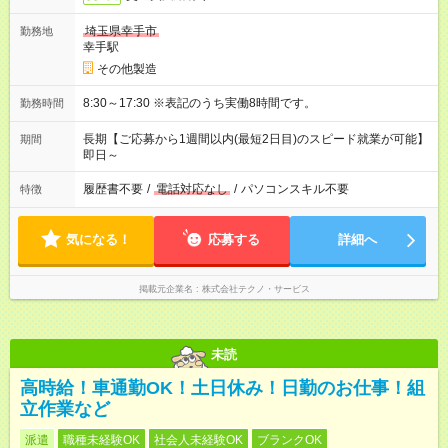
埼玉県幸手市
勤務地
幸手駅
その他製造
8:30～17:30 ※表記のうち実働8時間です。
勤務時間
長期【ご応募から1週間以内(最短2日目)のスピード就業が可能】
期間
即日～
履歴書不要
/
電話対応なし
/
パソコンスキル不要
特徴
気になる！
応募する
詳細へ
掲載元企業名
株式会社テクノ・サービス
未読
高時給！車通勤OK！土日休み！日勤のお仕事！組
立作業など
派遣
職種未経験OK
社会人未経験OK
ブランクOK