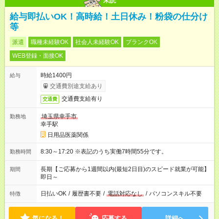
未読
給与即払いOK！高時給！土日休み！粉袋の仕分け
等
派遣
職種未経験OK
社会人未経験OK
ブランクOK
WEB登録・面接OK
時給1400円
給与
交通費別途支給あり
交通費支給有り
交通費
埼玉県幸手市
勤務地
幸手駅
日用品医薬関係
8:30～17:20 ※表記のうち実働7時間55分です。
勤務時間
長期【ご応募から1週間以内(最短2日目)のスピード就業が可能】
期間
即日～
日払いOK
/
履歴書不要
/
電話対応なし
/
パソコンスキル不要
特徴
気になる！
応募する
詳細へ