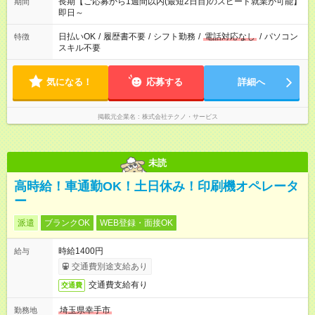
長期【ご応募から1週間以内(最短2日目)のスピード就業が可能】
期間
即日～
日払いOK
/
履歴書不要
/
シフト勤務
/
電話対応なし
/
パソコン
特徴
スキル不要
気になる！
応募する
詳細へ
掲載元企業名
株式会社テクノ・サービス
未読
高時給！車通勤OK！土日休み！印刷機オペレータ
ー
派遣
ブランクOK
WEB登録・面接OK
時給1400円
給与
交通費別途支給あり
交通費支給有り
交通費
埼玉県幸手市
勤務地