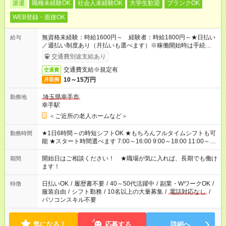
派遣
職種未経験OK
社会人未経験OK
大学生歓迎
ブランクOK
WEB登録・面接OK
無資格未経験：時給1600円～ 経験者：時給1800円～★日払い
給与
／週払い制度あり（月払いも選べます）※稼働開始時は手続き完
了次第のお支払いとなります。
交通費別途支給あり
交通費支給※規定有
交通費
10～15万円
月収例
埼玉県幸手市
勤務地
幸手駅
＜ご近所の老人ホームなど＞
★1日6時間～の時短シフトOK ★もちろんフルタイムシフトも可
勤務時間
能 ★スタート時間選べます 7:00～16:00 9:00～18:00 11:00～
20:00 など 残業なし！ ※Wワークの場合、他のお仕事と合わせ
週40時間超の就業はご案内できません ※法令に基づき、週20時
開始日はご相談ください！ ★職場が気に入れば、長期でも働け
期間
間以上勤務は社会保険への加入対象となります ※労働者派遣法
ます！
（日雇い派遣の原則禁止）により、短時間・短期間の就業はご
案内が難しい場合があります
日払いOK
/
履歴書不要
/
40～50代活躍中
/
副業・WワークOK
/
特徴
服装自由
/
シフト勤務
/
10名以上の大量募集
/
電話対応なし
/
パソコンスキル不要
気になる！
応募する
詳細へ