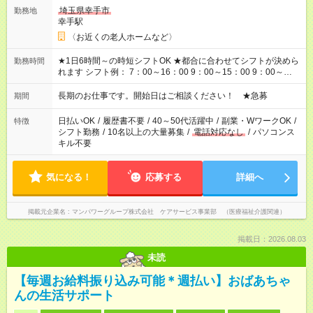
埼玉県幸手市
勤務地
幸手駅
〈お近くの老人ホームなど〉
★1日6時間～の時短シフトOK ★都合に合わせてシフトが決めら
勤務時間
れます シフト例： 7：00～16：00 9：00～15：00 9：00～
18：00 11：00～20：00 など ※Wワークの場合、他のお仕事と
合わせ週40時間超の就業はご案内できません ※法令に基づき、
長期のお仕事です。開始日はご相談ください！ ★急募
期間
週20時間以上勤務は社会保険への加入対象となります ※労働者
派遣法（日雇い派遣の原則禁止）により、短時間・短期間の就
日払いOK
/
履歴書不要
/
40～50代活躍中
/
副業・WワークOK
/
特徴
業はご案内が難しい場合があります
シフト勤務
/
10名以上の大量募集
/
電話対応なし
/
パソコンス
キル不要
気になる！
応募する
詳細へ
掲載元企業名
マンパワーグループ株式会社 ケアサービス事業部 （医療福祉介護関連）
掲載日：2026.08.03
未読
【毎週お給料振り込み可能＊週払い】おばあちゃ
んの生活サポート