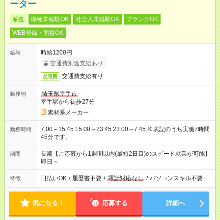
ーター
派遣
職種未経験OK
社会人未経験OK
ブランクOK
WEB登録・面接OK
時給1200円
給与
交通費別途支給あり
交通費支給有り
交通費
埼玉県幸手市
勤務地
幸手駅から徒歩27分
素材系メーカー
7:00～15:45 15:00～23:45 23:00～7:45 ※表記のうち実働7時間
勤務時間
45分です。
長期【ご応募から1週間以内(最短2日目)のスピード就業が可能】
期間
即日～
日払いOK
/
履歴書不要
/
電話対応なし
/
パソコンスキル不要
特徴
気になる！
応募する
詳細へ