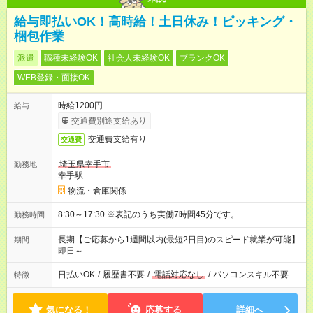
給与即払いOK！高時給！土日休み！ピッキング・
梱包作業
派遣
職種未経験OK
社会人未経験OK
ブランクOK
WEB登録・面接OK
時給1200円
給与
交通費別途支給あり
交通費支給有り
交通費
埼玉県幸手市
勤務地
幸手駅
物流・倉庫関係
8:30～17:30 ※表記のうち実働7時間45分です。
勤務時間
長期【ご応募から1週間以内(最短2日目)のスピード就業が可能】
期間
即日～
日払いOK
/
履歴書不要
/
電話対応なし
/
パソコンスキル不要
特徴
気になる！
応募する
詳細へ