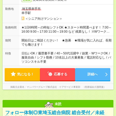
埼玉県幸手市
勤務地
幸手駅
＜シニア向けマンション＞
★1日6時間～の時短シフトOK ★スタート時間選べます！ 7:00～
勤務時間
16:00 9:00～17:00 11:00～19:00 など 残業なし！ ※Wワークの
場合、他のお仕事と合わせ週40時間超の就業はご案内できませ
ん ※法令に基づき、週20時間以上勤務は社会保険への加入対象
開始日はご相談ください！ ★急募 ★職場が気に入れば、長期
期間
となります ※労働者派遣法（日雇い派遣の原則禁止）により、
でも働けます！
短時間・短期間の就業はご案内が難しい場合があります
日払いOK
/
履歴書不要
/
40～50代活躍中
/
副業・WワークOK
/
特徴
服装自由
/
シフト勤務
/
10名以上の大量募集
/
電話対応なし
/
パ
ソコンスキル不要
気になる！
応募する
詳細へ
掲載元企業名
マンパワーグループ株式会社 ケアサービス事業部 （医療福祉介護関連）
未読
フォロー体制◎東埼玉総合病院 総合受付／未経