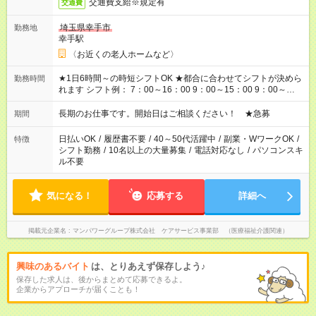
交通費支給※規定有
交通費
埼玉県幸手市
勤務地
幸手駅
〈お近くの老人ホームなど〉
★1日6時間～の時短シフトOK ★都合に合わせてシフトが決めら
勤務時間
れます シフト例： 7：00～16：00 9：00～15：00 9：00～
18：00 11：00～20：00 など ※Wワークの場合、他のお仕事と
合わせ週40時間超の就業はご案内できません ※法令に基づき、
長期のお仕事です。開始日はご相談ください！ ★急募
期間
週20時間以上勤務は社会保険への加入対象となります ※労働者
派遣法（日雇い派遣の原則禁止）により、短時間・短期間の就
日払いOK
/
履歴書不要
/
40～50代活躍中
/
副業・WワークOK
/
特徴
業はご案内が難しい場合があります
シフト勤務
/
10名以上の大量募集
/
電話対応なし
/
パソコンスキ
ル不要
気になる！
応募する
詳細へ
掲載元企業名
マンパワーグループ株式会社 ケアサービス事業部 （医療福祉介護関連）
興味のあるバイト
は、とりあえず保存しよう♪
保存した求人は、後からまとめて応募できるよ。
企業からアプローチが届くことも！