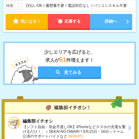
日払いOK
/
履歴書不要
/
電話対応なし
/
パソコンスキル不要
特徴
気になる！
応募する
詳細へ
少しエリアを広げると、
51
求人が
件増えます！
見てみる
編集部イチオシ
【シフト自由・現金手渡しOK】iPhoneなどスマホの充電を繋
げるだけ！、＜SEKAI NO OWARI＊8月15日・16日＞ドーム
公演のサポートバイトなど
(8/10UP!)