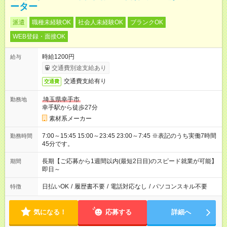
ーター
派遣
職種未経験OK
社会人未経験OK
ブランクOK
WEB登録・面接OK
時給1200円
給与
交通費別途支給あり
交通費支給有り
交通費
埼玉県幸手市
勤務地
幸手駅から徒歩27分
素材系メーカー
7:00～15:45 15:00～23:45 23:00～7:45 ※表記のうち実働7時間
勤務時間
45分です。
長期【ご応募から1週間以内(最短2日目)のスピード就業が可能】
期間
即日～
日払いOK
/
履歴書不要
/
電話対応なし
/
パソコンスキル不要
特徴
気になる！
応募する
詳細へ