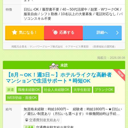
（日雇い派遣の原則禁止）により、短時間・短期間の就業はご
案内が難しい場合があります
日払いOK
/
履歴書不要
/
40～50代活躍中
/
副業・WワークOK
/
特徴
服装自由
/
シフト勤務
/
10名以上の大量募集
/
電話対応なし
/
パ
ソコンスキル不要
気になる！
応募する
詳細へ
掲載元企業名
マンパワーグループ株式会社 ケアサービス事業部 （医療福祉介護関連）
掲載日：2026.08.08
未読
NEW
【8月～OK！週3日～】ホテルライクな高齢者
マンションで生活サポート＊時短OK
派遣
職種未経験OK
社会人未経験OK
大学生歓迎
ブランクOK
WEB登録・面接OK
無資格未経験：時給1600円～ 経験者：時給1800円～★日払い
給与
／週払い制度あり（月払いも選べます）※稼働開始時は手続き完
了次第のお支払いとなります。
交通費別途支給あり
交通費全額支給※規定有
交通費