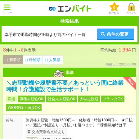
0
メニュー
気になる！
ログイン
検索結果
条件の変更
幸手市で退勤時間が16時より前のバイト一覧
8
1,394
件中
1
～
8
件表示
平均時給:
円
新着順
時給順
人気順
掲載日：2026.08.09
未読
NEW
＼志望動機や履歴書不要／あっという間に終業
時間！介護施設で生活サポート！
派遣
職種未経験OK
社会人未経験OK
大学生歓迎
ブランクOK
WEB登録・面接OK
無資格未経験：時給1600円～ 経験者：時給1800円～ ★日払
給与
い／週払い制度あり（月払いも選べます）※稼働開始時は手続き
完了次第のお支払いとなります。
交通費別途支給あり