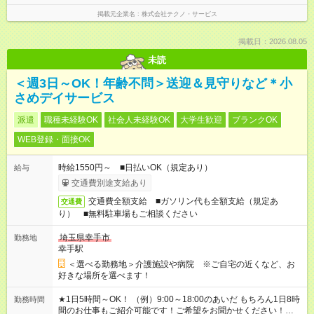
掲載元企業名
株式会社テクノ・サービス
掲載日：2026.08.05
未読
＜週3日～OK！年齢不問＞送迎＆見守りなど＊小
さめデイサービス
派遣
職種未経験OK
社会人未経験OK
大学生歓迎
ブランクOK
WEB登録・面接OK
時給1550円～ ■日払いOK（規定あり）
給与
交通費別途支給あり
交通費全額支給 ■ガソリン代も全額支給（規定あ
交通費
り） ■無料駐車場もご相談ください
埼玉県幸手市
勤務地
幸手駅
＜選べる勤務地＞介護施設や病院 ※ご自宅の近くなど、お
好きな場所を選べます！
★1日5時間～OK！ （例）9:00～18:00のあいだ もちろん1日8時
勤務時間
間のお仕事もご紹介可能です！ご希望をお聞かせください！★家