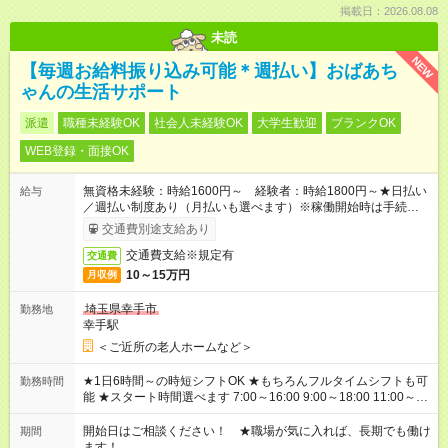
掲載日：2026.08.08
未読
NEW
【毎週お給料振り込み可能＊週払い】おばあち
ゃんの生活サポート
派遣
職種未経験OK
社会人未経験OK
大学生歓迎
ブランクOK
WEB登録・面接OK
無資格未経験：時給1600円～ 経験者：時給1800円～★日払い
給与
／週払い制度あり（月払いも選べます）※稼働開始時は手続き完
了次第のお支払いとなります。
交通費別途支給あり
交通費支給※規定有
交通費
10～15万円
月収例
埼玉県幸手市
勤務地
幸手駅
＜ご近所の老人ホームなど＞
★1日6時間～の時短シフトOK ★もちろんフルタイムシフトも可
勤務時間
能 ★スタート時間選べます 7:00～16:00 9:00～18:00 11:00～
20:00 など 残業なし！ ※Wワークの場合、他のお仕事と合わせ
週40時間超の就業はご案内できません ※法令に基づき、週20時
開始日はご相談ください！ ★職場が気に入れば、長期でも働け
期間
間以上勤務は社会保険への加入対象となります ※労働者派遣法
ます！