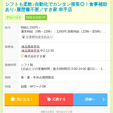
シフトも柔軟♪自動化でカンタン接客◎！食事補助
あり♪履歴書不要／すき家 幸手店
アルバイト
職種未経験OK
時給1,150円～
給与
通常時給（5時～22時）：1200円 深夜時給（22時～翌5時）：
1500円 高校生時給：1150円 【特別手当】早朝手当（5：00-9：
交通費別途支給あり
00）時給+150円 【試用期間】試用期間あり 試用期間の長さ：1
ヶ月 雇用形態、給与は本採用時と同じです。 試用期間の実態は
埼玉県幸手市
勤務地
30日（※条件変更なし）ですが、切り上げで一ヶ月とさせてい
埼玉県幸手市
中2-12-35
ただきます。 研修制度あり：15時間(研修中も同時給）
株式会社すき家
シフト制
勤務時間
1日あたりの実働時間：最大8時間/日 0:00-24:00 週2日～・1日
2h～OK ＜シフト例＞ 〇朝帯 5:00-9:00 〇昼帯 9:00-14:00 〇午
後帯 14:00-18:00 〇夜帯 18:00-22:00 〇深夜帯 22:00-翌5:00 基
春・夏・冬休み期間限定
期間
本は固定シフトですが家庭の都合などイレギュラーには対応し
ます♪
副業・WワークOK
特徴
気になる！
応募する
詳細へ
掲載元企業名
株式会社すき家