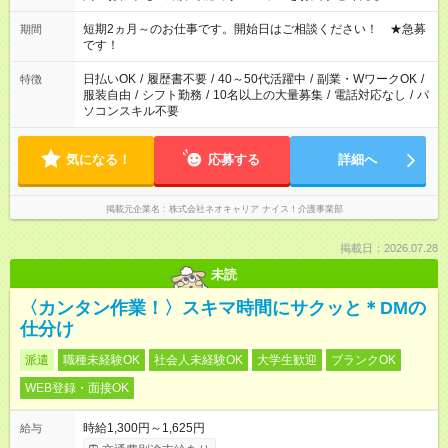
庭の都合でお休みが必要な場合も遠慮なくご相談ください。 ※
週最低15時間以上の勤務が必要です
短期2ヵ月～のお仕事です。開始日はご相談ください！ ★急募
期間
です！
日払いOK
/
履歴書不要
/
40～50代活躍中
/
副業・WワークOK
/
特徴
服装自由
/
シフト勤務
/
10名以上の大量募集
/
電話対応なし
/
パ
ソコンスキル不要
気になる！
応募する
詳細へ
掲載元企業名
株式会社ネオキャリア ナイス！介護事業部
掲載日：2026.07.28
未読
〈カンタン作業！〉スキマ時間にサクッと＊DMの
仕分け
派遣
職種未経験OK
社会人未経験OK
大学生歓迎
ブランクOK
WEB登録・面接OK
時給1,300円～1,625円
給与