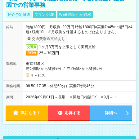
園での営業事務
紹介予定派遣
ブランクOK
WEB登録・面接OK
時給1800円 月収例 29万円 時給1800円×実働7h45m×週5日×4
給与
週+残業10h ※月収例を保証するものではありません。
交通費別途支給あり
1ヶ月3万円を上限として実費支給
交通費
25～30万円
月収例
東京都港区
勤務地
芝公園駅から徒歩3分
/
赤羽橋駅から徒歩5分
サ－ビス
08:50-17:35（休憩60分）実働7時間45分
勤務時間
2026年09月01日～長期 ※開始日相談OK ※9月～！
期間
気になる！
応募する
詳細へ