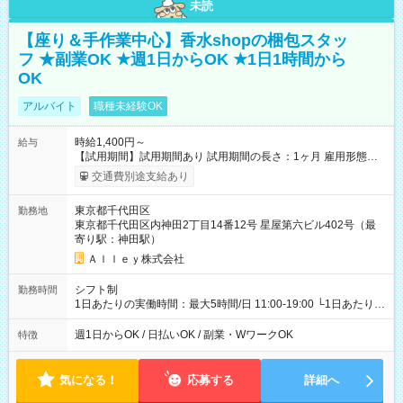
未読
【座り＆手作業中心】香水shopの梱包スタッ
フ ★副業OK ★週1日からOK ★1日1時間から
OK
アルバイト
職種未経験OK
時給1,400円～
給与
【試用期間】試用期間あり 試用期間の長さ：1ヶ月 雇用形態、
給与は本採用時と同じです。
交通費別途支給あり
東京都千代田区
勤務地
東京都千代田区内神田2丁目14番12号 星屋第六ビル402号（最
寄り駅：神田駅）
Ａｌｌｅｙ株式会社
シフト制
勤務時間
1日あたりの実働時間：最大5時間/日 11:00-19:00 └1日あたりの
実働時間：1-5時間 └上記の時間帯内であれば、いつでも勤務可
能！ └平日・土曜日の中で、お好きな曜日でご勤務いただけま
週1日からOK / 日払いOK / 副業・WワークOK
特徴
す！ 【シフト例】 ・11:00～14:00 ・16:30～19:00 ・13:00～
18:00 などのように、自由な働き方が可能なお仕事です！
気になる！
応募する
詳細へ