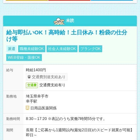
未読
給与即払いOK！高時給！土日休み！粉袋の仕分
け等
派遣
職種未経験OK
社会人未経験OK
ブランクOK
WEB登録・面接OK
時給1400円
給与
交通費別途支給あり
交通費支給有り
交通費
埼玉県幸手市
勤務地
幸手駅
日用品医薬関係
8:30～17:20 ※表記のうち実働7時間55分です。
勤務時間
長期【ご応募から1週間以内(最短2日目)のスピード就業が可能】
期間
即日～