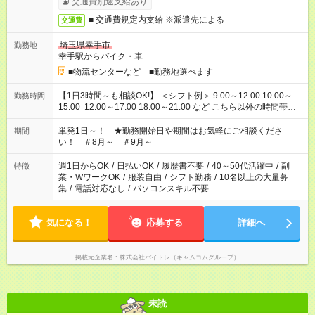
交通費別途支給あり
■ 交通費規定内支給 ※派遣先による
交通費
埼玉県幸手市
勤務地
幸手駅からバイク・車
■物流センターなど ■勤務地選べます
【1日3時間～も相談OK!】 ＜シフト例＞ 9:00～12:00 10:00～
勤務時間
15:00 12:00～17:00 18:00～21:00 など こちら以外の時間帯も
お気軽にご相談ください！
単発1日～！ ★勤務開始日や期間はお気軽にご相談くださ
期間
い！ ＃8月～ ＃9月～
週1日からOK
/
日払いOK
/
履歴書不要
/
40～50代活躍中
/
副
特徴
業・WワークOK
/
服装自由
/
シフト勤務
/
10名以上の大量募
集
/
電話対応なし
/
パソコンスキル不要
気になる！
応募する
詳細へ
掲載元企業名
株式会社バイトレ（キャムコムグループ）
未読