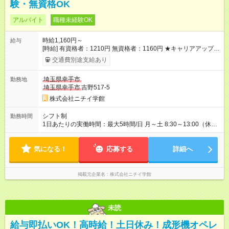
験・無資格OK
アルバイト
職種未経験OK
時給1,160円～
給与
[時給] 有資格者：1210円 無資格者：1160円 ★キャリアアップ制
度あり 進級により給与がアップします！ 【試用期間】試用期間
交通費別途支給あり
あり 試用期間の長さ：3ヶ月 雇用形態、給与は本採用時と同じ
です。
埼玉県幸手市
勤務地
埼玉県幸手市
吉野517-5
株式会社ニチイ学館
シフト制
勤務時間
1日あたりの実働時間：最大5時間/日 月～土 8:30～13:00（休憩
なし） 月8日 8:00～13:00（休憩なし） 月9日 ※月
17日（上記時間シフトによる勤務） ※所定労働時間:81時間/月
気になる！
応募する
詳細へ
掲載元企業名
株式会社ニチイ学館
未読
給与即払いOK！高時給！土日休み！成形機オペレ