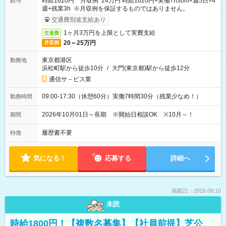
時給1620円 月収例 24万円 時給1620円×実働7h30m×週5日×4
給与
週+残業3h ※月収例を保証するものではありません。
交通費別途支給あり
1ヶ月3万円を上限として実費支給
交通費
20～25万円
月収例
東京都港区
勤務地
浜松町駅から徒歩10分
/
大門(東京都)駅から徒歩12分
通信サ－ビス業
09:00-17:30（休憩60分）実働7時間30分（残業少なめ！）
勤務時間
2026年10月01日～長期 ※開始日相談OK ※10月～！
期間
履歴書不要
特徴
気になる！
応募する
詳細へ
掲載日：2026.08.10
未読
時給1800円！【複数名募集】【社員前提】芝公