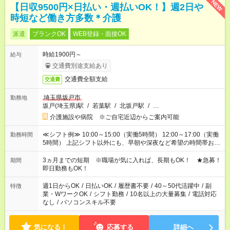
NEW
【日収9500円×日払い・週払いOK！】週2日や
時短など働き方多数＊介護
派遣
ブランクOK
WEB登録・面接OK
時給1900円～
給与
交通費別途支給あり
交通費全額支給
交通費
埼玉県坂戸市
勤務地
坂戸(埼玉県)駅
/
若葉駅
/
北坂戸駅
/
…
介護施設や病院 ※ご自宅近辺からご案内可能
≪シフト例≫ 10:00～15:00（実働5時間） 12:00～17:00（実働
勤務時間
5時間） 上記シフト以外にも、早朝や深夜など希望の時間帯お聞
かせください！ 事前に担当からヒアリングもしますので、ご安
心ください！
3ヵ月までの短期 ※職場が気に入れば、長期もOK！ ★急募！
期間
即日勤務もOK！
週1日からOK
/
日払いOK
/
履歴書不要
/
40～50代活躍中
/
副
特徴
業・WワークOK
/
シフト勤務
/
10名以上の大量募集
/
電話対応
なし
/
パソコンスキル不要
気になる！
応募する
詳細へ