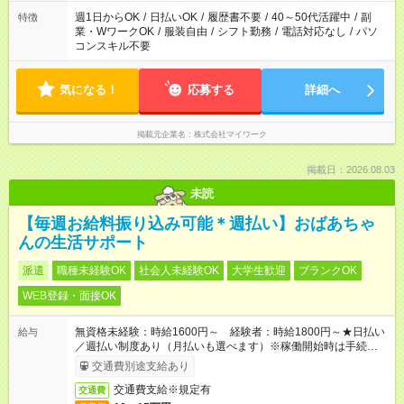
週1日からOK
/
日払いOK
/
履歴書不要
/
40～50代活躍中
/
副
特徴
業・WワークOK
/
服装自由
/
シフト勤務
/
電話対応なし
/
パソ
コンスキル不要
気になる！
応募する
詳細へ
掲載元企業名
株式会社マイワーク
掲載日：2026.08.03
未読
【毎週お給料振り込み可能＊週払い】おばあちゃ
んの生活サポート
派遣
職種未経験OK
社会人未経験OK
大学生歓迎
ブランクOK
WEB登録・面接OK
無資格未経験：時給1600円～ 経験者：時給1800円～★日払い
給与
／週払い制度あり（月払いも選べます）※稼働開始時は手続き完
了次第のお支払いとなります。
交通費別途支給あり
交通費支給※規定有
交通費