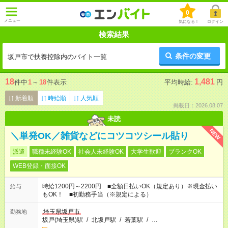
0
メニュー
気になる！
ログイン
検索結果
条件の変更
坂戸市で扶養控除内のバイト一覧
18
1,481
件中
1
～
18
件表示
平均時給:
円
新着順
時給順
人気順
掲載日：2026.08.07
未読
NEW
＼単発OK／雑貨などにコツコツシール貼り
派遣
職種未経験OK
社会人未経験OK
大学生歓迎
ブランクOK
WEB登録・面接OK
時給1200円～2200円 ■全額日払いOK（規定あり）※現金払い
給与
もOK！ ■初勤務手当（※規定による）
埼玉県坂戸市
勤務地
坂戸(埼玉県)駅
/
北坂戸駅
/
若葉駅
/
…