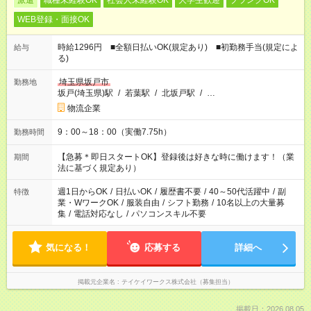
派遣
職種未経験OK
社会人未経験OK
大学生歓迎
ブランクOK
WEB登録・面接OK
時給1296円 ■全額日払いOK(規定あり) ■初勤務手当(規定によ
給与
る)
埼玉県坂戸市
勤務地
坂戸(埼玉県)駅
/
若葉駅
/
北坂戸駅
/
…
物流企業
9：00～18：00（実働7.75h）
勤務時間
【急募＊即日スタートOK】登録後は好きな時に働けます！（業
期間
法に基づく規定あり）
週1日からOK
/
日払いOK
/
履歴書不要
/
40～50代活躍中
/
副
特徴
業・WワークOK
/
服装自由
/
シフト勤務
/
10名以上の大量募
集
/
電話対応なし
/
パソコンスキル不要
気になる！
応募する
詳細へ
掲載元企業名
テイケイワークス株式会社（募集担当）
掲載日：2026.08.05