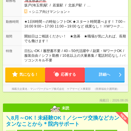
埼玉県坂戸市
勤務地
坂戸(埼玉県)駅
/
若葉駅
/
北坂戸駅
/
…
＜シニア向けマンション＞
★1日6時間～の時短シフトOK ★スタート時間選べます！ 7:00～
勤務時間
16:00 9:00～17:00 11:00～19:00 など 残業なし！ ※Wワークの
場合、他のお仕事と合わせ週40時間超の就業はご案内できませ
ん ※法令に基づき、週20時間以上勤務は社会保険への加入対象
開始日はご相談ください！ ★急募 ★職場が気に入れば、長期
期間
となります ※労働者派遣法（日雇い派遣の原則禁止）により、
でも働けます！
短時間・短期間の就業はご案内が難しい場合があります
日払いOK
/
履歴書不要
/
40～50代活躍中
/
副業・WワークOK
/
特徴
服装自由
/
シフト勤務
/
10名以上の大量募集
/
電話対応なし
/
パ
ソコンスキル不要
気になる！
応募する
詳細へ
掲載元企業名
マンパワーグループ株式会社 ケアサービス事業部 （医療福祉介護関連）
掲載日：2026.08.05
未読
NEW
＼8月～OK！未経験OK！／シーツ交換などカン
タンなことから＊院内サポート