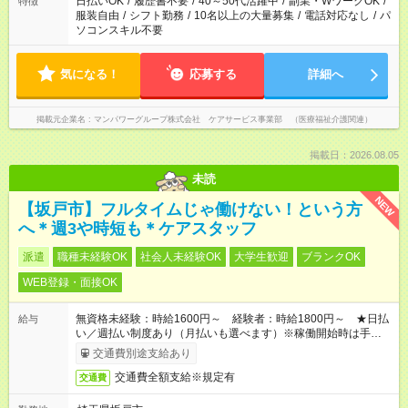
日払いOK
/
履歴書不要
/
40～50代活躍中
/
副業・WワークOK
/
特徴
服装自由
/
シフト勤務
/
10名以上の大量募集
/
電話対応なし
/
パ
ソコンスキル不要
気になる！
応募する
詳細へ
掲載元企業名
マンパワーグループ株式会社 ケアサービス事業部 （医療福祉介護関連）
掲載日：2026.08.05
未読
NEW
【坂戸市】フルタイムじゃ働けない！という方
へ＊週3や時短も＊ケアスタッフ
派遣
職種未経験OK
社会人未経験OK
大学生歓迎
ブランクOK
WEB登録・面接OK
無資格未経験：時給1600円～ 経験者：時給1800円～ ★日払
給与
い／週払い制度あり（月払いも選べます）※稼働開始時は手続き
完了次第のお支払いとなります。
交通費別途支給あり
交通費全額支給※規定有
交通費