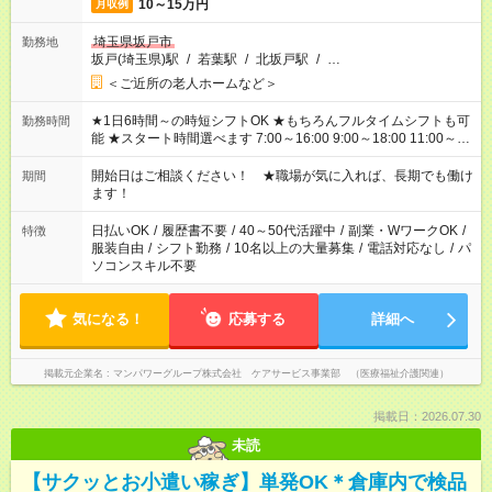
10～15万円
月収例
埼玉県坂戸市
勤務地
坂戸(埼玉県)駅
/
若葉駅
/
北坂戸駅
/
…
＜ご近所の老人ホームなど＞
★1日6時間～の時短シフトOK ★もちろんフルタイムシフトも可
勤務時間
能 ★スタート時間選べます 7:00～16:00 9:00～18:00 11:00～
20:00 など 残業なし！ ※Wワークの場合、他のお仕事と合わせ
週40時間超の就業はご案内できません ※法令に基づき、週20時
開始日はご相談ください！ ★職場が気に入れば、長期でも働け
期間
間以上勤務は社会保険への加入対象となります ※労働者派遣法
ます！
（日雇い派遣の原則禁止）により、短時間・短期間の就業はご
案内が難しい場合があります
日払いOK
/
履歴書不要
/
40～50代活躍中
/
副業・WワークOK
/
特徴
服装自由
/
シフト勤務
/
10名以上の大量募集
/
電話対応なし
/
パ
ソコンスキル不要
気になる！
応募する
詳細へ
掲載元企業名
マンパワーグループ株式会社 ケアサービス事業部 （医療福祉介護関連）
掲載日：2026.07.30
未読
【サクッとお小遣い稼ぎ】単発OK＊倉庫内で検品