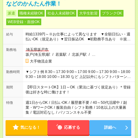
などのかんたん作業！
派遣
職種未経験OK
社会人未経験OK
大学生歓迎
ブランクOK
WEB登録・面接OK
時給1339円～※お仕事によって異なります ▼全額日払い・週
給与
払いOK（規定あり）▼翌日振込OK ■初勤務手当あり ※規定
による
埼玉県坂戸市
勤務地
坂戸(埼玉県)駅
/
若葉駅
/
北坂戸駅
/
…
大手物流企業
▼シフト例 8:30～17:30 9:00～17:00 9:00～17:30 9:00～18:00
勤務時間
9:30～18:00 10:00～18:30 など 上記以外にもシフトパターンは
あります！ ご都合を聞かせてください＾＾
【即日スタートOK】1日～OK（業法に基づく規定あり）＊登録
期間
後は好きな時に働けます！
週1日からOK
/
日払いOK
/
履歴書不要
/
40～50代活躍中
/
副
特徴
業・WワークOK
/
服装自由
/
シフト勤務
/
10名以上の大量募
集
/
電話対応なし
/
パソコンスキル不要
気になる！
応募する
詳細へ