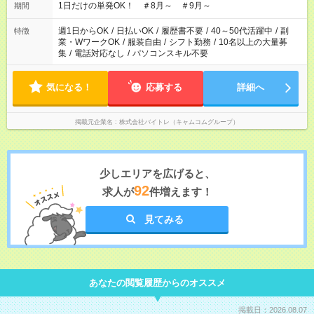
1日だけの単発OK！ ＃8月～ ＃9月～
期間
週1日からOK
/
日払いOK
/
履歴書不要
/
40～50代活躍中
/
副
特徴
業・WワークOK
/
服装自由
/
シフト勤務
/
10名以上の大量募
集
/
電話対応なし
/
パソコンスキル不要
気になる！
応募する
詳細へ
掲載元企業名
株式会社バイトレ（キャムコムグループ）
少しエリアを広げると、
92
求人が
件増えます！
見てみる
あなたの閲覧履歴からのオススメ
掲載日：2026.08.07