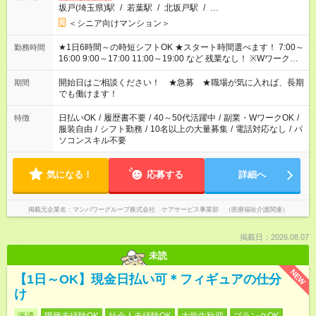
坂戸(埼玉県)駅
/
若葉駅
/
北坂戸駅
/
…
＜シニア向けマンション＞
★1日6時間～の時短シフトOK ★スタート時間選べます！ 7:00～
勤務時間
16:00 9:00～17:00 11:00～19:00 など 残業なし！ ※Wワークの
場合、他のお仕事と合わせ週40時間超の就業はご案内できませ
ん ※法令に基づき、週20時間以上勤務は社会保険への加入対象
開始日はご相談ください！ ★急募 ★職場が気に入れば、長期
期間
となります ※労働者派遣法（日雇い派遣の原則禁止）により、
でも働けます！
短時間・短期間の就業はご案内が難しい場合があります
日払いOK
/
履歴書不要
/
40～50代活躍中
/
副業・WワークOK
/
特徴
服装自由
/
シフト勤務
/
10名以上の大量募集
/
電話対応なし
/
パ
ソコンスキル不要
気になる！
応募する
詳細へ
掲載元企業名
マンパワーグループ株式会社 ケアサービス事業部 （医療福祉介護関連）
掲載日：2026.08.07
未読
NEW
【1日～OK】現金日払い可＊フィギュアの仕分
け