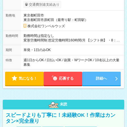
いOK！（規定あり） ┗働いたその日に現金GET♪ お仕事後はコ
交通費別途支給あり
ンビニATMから 日払い分を引き落とせます！ 【試用期間】試
用期間なし
東京都町田市
勤務地
東京都町田市原町田（最寄り駅：町田駅）
株式会社ワンベルウッズ
勤務時間は指定なし
勤務時間
変形労働時間制 想定労働時間160時間/月 【シフト例】 ・8：00
～21：00
単発・1日のみOK
期間
週1日からOK / 日払いOK / 副業・WワークOK / 10名以上の大量
特徴
募集
気になる！
応募する
詳細へ
未読
スピードよりも丁寧に！未経験OK！作業はカン
タン×完全座り