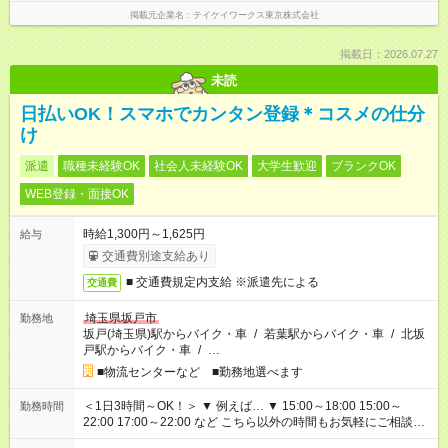
掲載元企業名
テイケイワークス東京株式会社
掲載日：2026.07.27
未読
日払いOK！スマホでカンタン登録＊コスメの仕分
け
派遣
職種未経験OK
社会人未経験OK
大学生歓迎
ブランクOK
WEB登録・面接OK
時給1,300円～1,625円
給与
交通費別途支給あり
■ 交通費規定内支給 ※派遣先による
交通費
埼玉県坂戸市
勤務地
坂戸(埼玉県)駅からバイク・車
/
若葉駅からバイク・車
/
北坂
戸駅からバイク・車
/
…
■物流センターなど ■勤務地選べます
＜1日3時間～OK！＞ ▼ 例えば… ▼ 15:00～18:00 15:00～
勤務時間
22:00 17:00～22:00 など こちら以外の時間もお気軽にご相談く
ださい！