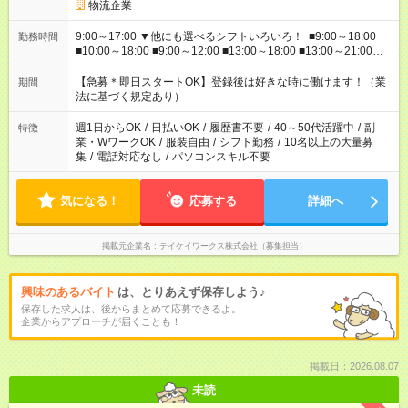
物流企業
9:00～17:00 ▼他にも選べるシフトいろいろ！ ■9:00～18:00
勤務時間
■10:00～18:00 ■9:00～12:00 ■13:00～18:00 ■13:00～21:00
■22:00～翌6:00 など あなたの希望を教えてください！
【急募＊即日スタートOK】登録後は好きな時に働けます！（業
期間
法に基づく規定あり）
週1日からOK
/
日払いOK
/
履歴書不要
/
40～50代活躍中
/
副
特徴
業・WワークOK
/
服装自由
/
シフト勤務
/
10名以上の大量募
集
/
電話対応なし
/
パソコンスキル不要
気になる！
応募する
詳細へ
掲載元企業名
テイケイワークス株式会社（募集担当）
興味のあるバイト
は、とりあえず保存しよう♪
保存した求人は、後からまとめて応募できるよ。
企業からアプローチが届くことも！
掲載日：2026.08.07
未読