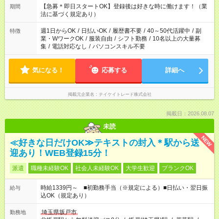
あなたの希望を教えてください！
【急募＊即日スタートOK】登録後は好きな時に働けます！（業
期間
法に基づく規定あり）
週1日からOK
/
日払いOK
/
履歴書不要
/
40～50代活躍中
/
副
特徴
業・WワークOK
/
服装自由
/
シフト勤務
/
10名以上の大量募
集
/
電話対応なし
/
パソコンスキル不要
気になる！
応募する
詳細へ
掲載元企業名
テイケイトレード株式会社
掲載日：2026.08.07
未読
NEW
≪好きな日だけOK≫テキストの封入＊駅から送
迎あり！WEB登録15分！
派遣
職種未経験OK
社会人未経験OK
大学生歓迎
ブランクOK
時給1339円～ ■初勤務手当（※規定による）■日払い・翌日振
給与
込OK（規定あり）
埼玉県坂戸市
勤務地