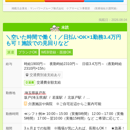
掲載元企業名
マンパワーグループ株式会社 ケアサービス事業部 （医療福祉介護関連）
掲載日：2026.08.04
未読
＼空いた時間で働く！／日払いOK×1勤務3.4万円
も可！施設での見回りなど
派遣
ブランクOK
WEB登録・面接OK
時給1900円～ 夜勤時給2310円～ 日収3.4万円～（夜勤時給
給与
2310円×15h）
交通費別途支給あり
交通費全額支給
交通費
埼玉県坂戸市
勤務地
坂戸(埼玉県)駅
/
若葉駅
/
北坂戸駅
/
…
介護施設や病院 ※ご自宅近辺からご案内可能
≪シフト例≫ 10:00～15:00（実働5時間） 12:00～17:00（実働
勤務時間
5時間） 17:00～翌10:00（実働15時間）など ご希望に応じて、
働く時間は調整できます！ お気軽に担当へ相談ください！
3ヵ月までの短期 ※職場が気に入れば、長期もOK！ ★急募！
期間