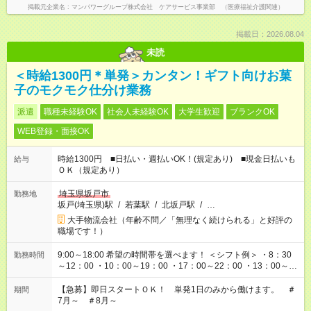
掲載元企業名
マンパワーグループ株式会社 ケアサービス事業部 （医療福祉介護関連）
掲載日：2026.08.04
未読
＜時給1300円＊単発＞カンタン！ギフト向けお菓
子のモクモク仕分け業務
派遣
職種未経験OK
社会人未経験OK
大学生歓迎
ブランクOK
WEB登録・面接OK
時給1300円 ■日払い・週払いOK！(規定あり) ■現金日払いも
給与
ＯＫ（規定あり）
埼玉県坂戸市
勤務地
坂戸(埼玉県)駅
/
若葉駅
/
北坂戸駅
/
…
大手物流会社（年齢不問／「無理なく続けられる」と好評の
職場です！）
9:00～18:00 希望の時間帯を選べます！ ＜シフト例＞ ・8：30
勤務時間
～12：00 ・10：00～19：00 ・17：00～22：00 ・13：00～
22：00 ・22：00～翌6：00 など
【急募】即日スタートＯＫ！ 単発1日のみから働けます。 ＃
期間
7月～ ＃8月～