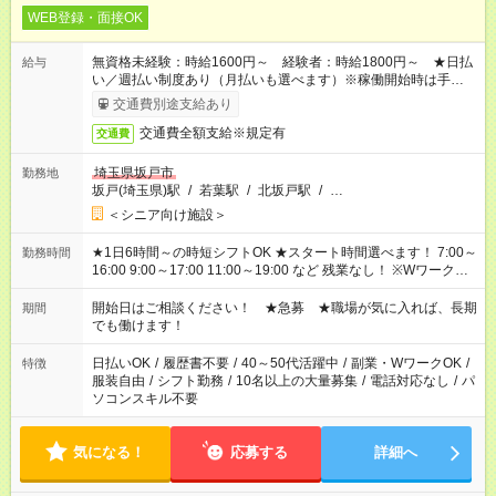
WEB登録・面接OK
無資格未経験：時給1600円～ 経験者：時給1800円～ ★日払
給与
い／週払い制度あり（月払いも選べます）※稼働開始時は手続き
完了次第のお支払いとなります。
交通費別途支給あり
交通費全額支給※規定有
交通費
埼玉県坂戸市
勤務地
坂戸(埼玉県)駅
/
若葉駅
/
北坂戸駅
/
…
＜シニア向け施設＞
★1日6時間～の時短シフトOK ★スタート時間選べます！ 7:00～
勤務時間
16:00 9:00～17:00 11:00～19:00 など 残業なし！ ※Wワークの
場合、他のお仕事と合わせ週40時間超の就業はご案内できませ
ん ※法令に基づき、週20時間以上勤務は社会保険への加入対象
開始日はご相談ください！ ★急募 ★職場が気に入れば、長期
期間
となります ※労働者派遣法（日雇い派遣の原則禁止）により、
でも働けます！
短時間・短期間の就業はご案内が難しい場合があります
日払いOK
/
履歴書不要
/
40～50代活躍中
/
副業・WワークOK
/
特徴
服装自由
/
シフト勤務
/
10名以上の大量募集
/
電話対応なし
/
パ
ソコンスキル不要
気になる！
応募する
詳細へ