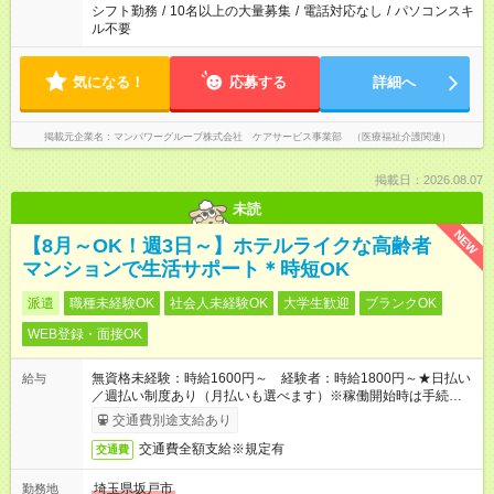
業はご案内が難しい場合があります
シフト勤務
/
10名以上の大量募集
/
電話対応なし
/
パソコンスキ
ル不要
気になる！
応募する
詳細へ
掲載元企業名
マンパワーグループ株式会社 ケアサービス事業部 （医療福祉介護関連）
掲載日：2026.08.07
未読
NEW
【8月～OK！週3日～】ホテルライクな高齢者
マンションで生活サポート＊時短OK
派遣
職種未経験OK
社会人未経験OK
大学生歓迎
ブランクOK
WEB登録・面接OK
無資格未経験：時給1600円～ 経験者：時給1800円～★日払い
給与
／週払い制度あり（月払いも選べます）※稼働開始時は手続き完
了次第のお支払いとなります。
交通費別途支給あり
交通費全額支給※規定有
交通費
埼玉県坂戸市
勤務地