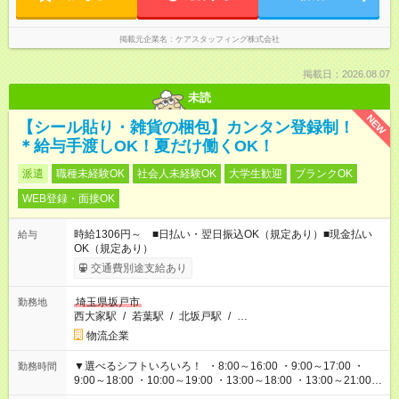
掲載元企業名
ケアスタッフィング株式会社
掲載日：2026.08.07
未読
NEW
【シール貼り・雑貨の梱包】カンタン登録制！
＊給与手渡しOK！夏だけ働くOK！
派遣
職種未経験OK
社会人未経験OK
大学生歓迎
ブランクOK
WEB登録・面接OK
時給1306円～ ■日払い・翌日振込OK（規定あり）■現金払い
給与
OK（規定あり）
交通費別途支給あり
埼玉県坂戸市
勤務地
西大家駅
/
若葉駅
/
北坂戸駅
/
…
物流企業
▼選べるシフトいろいろ！ ・8:00～16:00 ・9:00～17:00 ・
勤務時間
9:00～18:00 ・10:00～19:00 ・13:00～18:00 ・13:00～21:00
・22:00～翌6:00 など 上記以外の時間で相談可能なお仕事も！