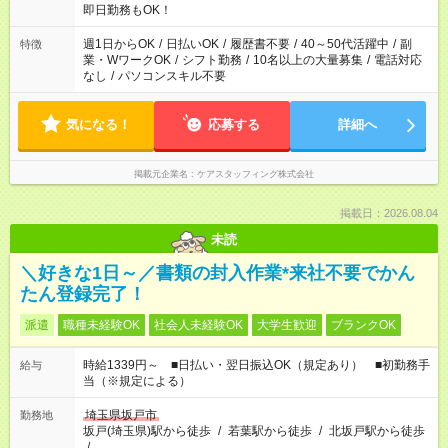
即日勤務もOK！
週1日からOK
/
日払いOK
/
履歴書不要
/
40～50代活躍中
/
副
特徴
業・WワークOK
/
シフト勤務
/
10名以上の大量募集
/
電話対応
なし
/
パソコンスキル不要
気になる！
応募する
詳細へ
掲載元企業名
ケアスタッフィング株式会社
掲載日：2026.08.04
未読
＼好きな1日～／書類の封入作業*来社不要でかん
たん登録完了！
派遣
職種未経験OK
社会人未経験OK
大学生歓迎
ブランクOK
時給1339円～ ■日払い・翌日振込OK（規定あり） ■初勤務手
給与
当（※規定による）
埼玉県坂戸市
勤務地
坂戸(埼玉県)駅から徒歩
/
若葉駅から徒歩
/
北坂戸駅から徒歩
/
…