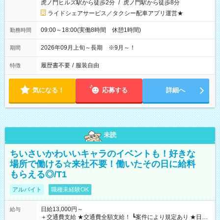
虎ノ門ヒルズ駅から徒歩2分
/
虎ノ門駅から徒歩8分
ライドシェアサービス／タクシー配車アプリ運営★
09:00～18:00(実働8時間 休憩1時間)
勤務時間
2026年09月上旬～長期 ※9月～！
期間
履歴書不要
/
服装自由
特徴
気になる！
応募する
詳細へ
未読
ちいさいかわいいキャラのイベントも！好きな
場所で働ける☆来社不要！働いたその日に給料
もらえる◎/T1
アルバイト
職種未経験OK
日給13,000円～
給与
＋交通費支給 ★交通費全額支給！ ┗案件により規定あり ★日払