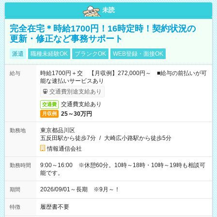
未読
完全在宅＊時給1700円！16時定時！契約状況の
更新・修正など事務サポート
派遣
職種未経験OK
ブランクOK
WEB登録・面接OK
時給1700円＋交 【月収例】272,000円～ ■給与の前払いが可
給与
能な速払いサービスあり
交通費別途支給あり
交通費支給あり
交通費
25～30万円
月収例
東京都品川区
勤務地
五反田駅から徒歩7分
/
大崎広小路駅から徒歩5分
情報通信会社
9:00～16:00 ※休憩60分。10時～18時・10時～19時も相談可
勤務時間
能です。
2026/09/01～長期 ※9月～！
期間
履歴書不要
特徴