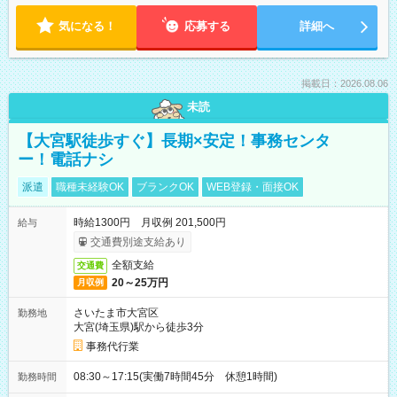
気になる！
応募する
詳細へ
掲載日：2026.08.06
未読
【大宮駅徒歩すぐ】長期×安定！事務センタ
ー！電話ナシ
派遣
職種未経験OK
ブランクOK
WEB登録・面接OK
時給1300円 月収例 201,500円
給与
交通費別途支給あり
全額支給
交通費
20～25万円
月収例
さいたま市大宮区
勤務地
大宮(埼玉県)駅から徒歩3分
事務代行業
08:30～17:15(実働7時間45分 休憩1時間)
勤務時間