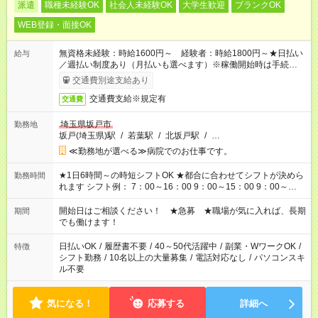
派遣
職種未経験OK
社会人未経験OK
大学生歓迎
ブランクOK
WEB登録・面接OK
無資格未経験：時給1600円～ 経験者：時給1800円～★日払い
給与
／週払い制度あり（月払いも選べます）※稼働開始時は手続き完
了次第のお支払いとなります。
交通費別途支給あり
交通費支給※規定有
交通費
埼玉県坂戸市
勤務地
坂戸(埼玉県)駅
/
若葉駅
/
北坂戸駅
/
…
≪勤務地が選べる≫病院でのお仕事です。
★1日6時間～の時短シフトOK ★都合に合わせてシフトが決めら
勤務時間
れます シフト例： 7：00～16：00 9：00～15：00 9：00～
18：00 11：00～20：00 など ※Wワークの場合、他のお仕事と
合わせ週40時間超の就業はご案内できません ※法令に基づき、
開始日はご相談ください！ ★急募 ★職場が気に入れば、長期
期間
週20時間以上勤務は社会保険への加入対象となります ※労働者
でも働けます！
派遣法（日雇い派遣の原則禁止）により、短時間・短期間の就
業はご案内が難しい場合があります
日払いOK
/
履歴書不要
/
40～50代活躍中
/
副業・WワークOK
/
特徴
シフト勤務
/
10名以上の大量募集
/
電話対応なし
/
パソコンスキ
ル不要
気になる！
応募する
詳細へ