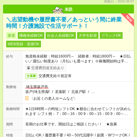
掲載日：2026.08.07
未読
NEW
＼志望動機や履歴書不要／あっという間に終業
時間！介護施設で生活サポート！
派遣
職種未経験OK
社会人未経験OK
大学生歓迎
ブランクOK
WEB登録・面接OK
無資格未経験：時給1600円～ 経験者：時給1800円～ ★日払
給与
い／週払い制度あり（月払いも選べます）※稼働開始時は手続き
完了次第のお支払いとなります。
交通費別途支給あり
交通費支給※規定有
交通費
埼玉県坂戸市
勤務地
坂戸(埼玉県)駅
/
若葉駅
/
北坂戸駅
/
…
〈お近くの老人ホームなど〉
★1日6時間～の時短シフトOK ★都合に合わせてシフトが決めら
勤務時間
れます シフト例： 7：00～16：00 9：00～15：00 9：00～
18：00 11：00～20：00 など ※Wワークの場合、他のお仕事と
合わせ週40時間超の就業はご案内できません ※法令に基づき、
長期のお仕事です。開始日はご相談ください！ ★急募
期間
週20時間以上勤務は社会保険への加入対象となります ※労働者
派遣法（日雇い派遣の原則禁止）により、短時間・短期間の就
日払いOK
/
履歴書不要
/
40～50代活躍中
/
副業・WワークOK
/
特徴