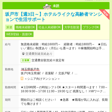
未読
NEW
坂戸市【週3日～】ホテルライクな高齢者マンシ
ョンで生活サポート
派遣
職種未経験OK
社会人未経験OK
大学生歓迎
ブランクOK
WEB登録・面接OK
無資格未経験：時給1600円～ 経験者：時給1800円～ ★日払
給与
い／週払い制度あり（月払いも選べます）※稼働開始時は手続き
完了次第のお支払いとなります。
交通費別途支給あり
交通費全額支給※規定有
交通費
埼玉県坂戸市
勤務地
坂戸(埼玉県)駅
/
若葉駅
/
北坂戸駅
/
…
＜シニア向けマンション＞
★1日6時間～の時短シフトOK ★スタート時間選べます！ 7:00～
勤務時間
16:00 9:00～17:00 11:00～19:00 など 残業なし！ ※Wワークの
場合、他のお仕事と合わせ週40時間超の就業はご案内できませ
ん ※法令に基づき、週20時間以上勤務は社会保険への加入対象
開始日はご相談ください！ ★急募 ★職場が気に入れば、長期
期間
となります ※労働者派遣法（日雇い派遣の原則禁止）により、
でも働けます！
短時間・短期間の就業はご案内が難しい場合があります