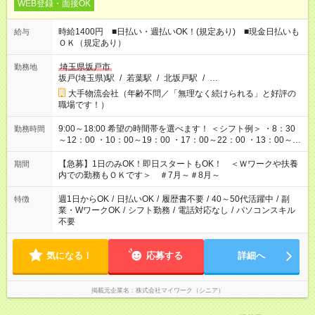
WEB登録・面接OK
時給1400円 ■日払い・週払いOK！(規定あり) ■現金日払いも
給与
ＯＫ（規定あり）
埼玉県坂戸市
勤務地
坂戸(埼玉県)駅
/
若葉駅
/
北坂戸駅
/
…
大手物流会社（年齢不問／「無理なく続けられる」と好評の
職場です！）
9:00～18:00 希望の時間帯を選べます！ ＜シフト例＞ ・8：30
勤務時間
～12：00 ・10：00～19：00 ・17：00～22：00 ・13：00～
22：00 ・22：00～翌6：00 など
【急募】1日のみOK！即日スタートもOK！ ＜Ｗワークや扶養
期間
内での勤務もＯＫです＞ ＃7月～＃8月～
週1日からOK
/
日払いOK
/
履歴書不要
/
40～50代活躍中
/
副
特徴
業・WワークOK
/
シフト勤務
/
電話対応なし
/
パソコンスキル
不要
気になる！
応募する
詳細へ
掲載元企業名
株式会社マイワーク（シニア）