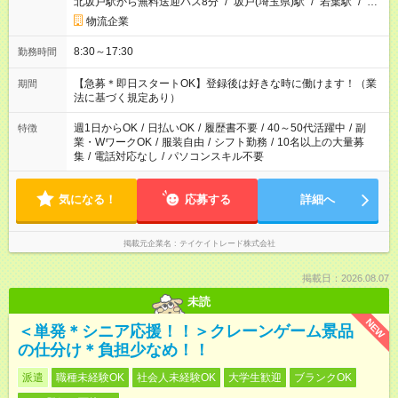
北坂戸駅から無料送迎バス8分
/
坂戸(埼玉県)駅
/
若葉駅
/
…
物流企業
8:30～17:30
勤務時間
【急募＊即日スタートOK】登録後は好きな時に働けます！（業
期間
法に基づく規定あり）
週1日からOK
/
日払いOK
/
履歴書不要
/
40～50代活躍中
/
副
特徴
業・WワークOK
/
服装自由
/
シフト勤務
/
10名以上の大量募
集
/
電話対応なし
/
パソコンスキル不要
気になる！
応募する
詳細へ
掲載元企業名
テイケイトレード株式会社
掲載日：2026.08.07
未読
NEW
＜単発＊シニア応援！！＞クレーンゲーム景品
の仕分け＊負担少なめ！！
派遣
職種未経験OK
社会人未経験OK
大学生歓迎
ブランクOK