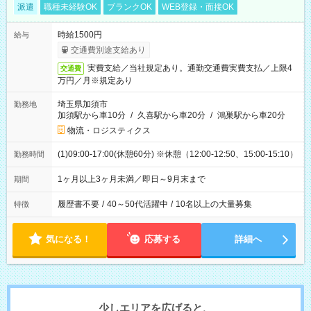
派遣
職種未経験OK
ブランクOK
WEB登録・面接OK
時給1500円
給与
交通費別途支給あり
実費支給／当社規定あり。通勤交通費実費支払／上限4
交通費
万円／月※規定あり
埼玉県加須市
勤務地
加須駅から車10分
/
久喜駅から車20分
/
鴻巣駅から車20分
物流・ロジスティクス
(1)09:00-17:00(休憩60分) ※休憩（12:00-12:50、15:00-15:10）
勤務時間
1ヶ月以上3ヶ月未満／即日～9月末まで
期間
履歴書不要
/
40～50代活躍中
/
10名以上の大量募集
特徴
気になる！
応募する
詳細へ
少しエリアを広げると、