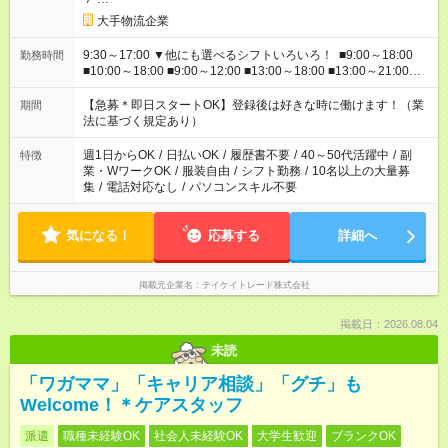
大手物流企業
9:30～17:00 ▼他にも選べるシフトいろいろ！ ■9:00～18:00
勤務時間
■10:00～18:00 ■9:00～12:00 ■13:00～18:00 ■13:00～21:00
■22:00～翌6:00 など あなたの希望を教えてください！
【急募＊即日スタートOK】登録後は好きな時に働けます！（業
期間
法に基づく規定あり）
週1日からOK
/
日払いOK
/
履歴書不要
/
40～50代活躍中
/
副
特徴
業・WワークOK
/
服装自由
/
シフト勤務
/
10名以上の大量募
集
/
電話対応なし
/
パソコンスキル不要
気になる！
応募する
詳細へ
掲載元企業名
テイケイトレード株式会社
掲載日：2026.08.04
未読
「ワガママ」「キャリア相談」「グチ」も
Welcome！＊ケアスタッフ
派遣
職種未経験OK
社会人未経験OK
大学生歓迎
ブランクOK