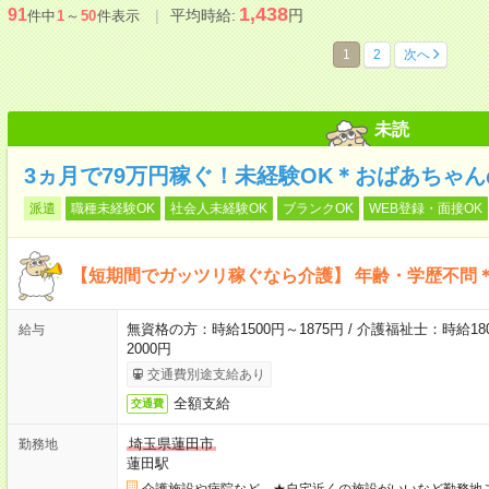
1,438
91
平均時給:
円
件中
1
～
50
件表示
1
2
次へ
未読
3ヵ月で79万円稼ぐ！未経験OK＊おばあちゃ
派遣
職種未経験OK
社会人未経験OK
ブランクOK
WEB登録・面接OK
【短期間でガッツリ稼ぐなら介護】 年齢・学歴不問＊
無資格の方：時給1500円～1875円 / 介護福祉士：時給180
給与
2000円
交通費別途支給あり
全額支給
交通費
埼玉県蓮田市
勤務地
蓮田駅
介護施設や病院など ★自宅近くの施設がいいなど勤務地