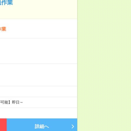
包作業
作業
が可能】即日～
詳細へ