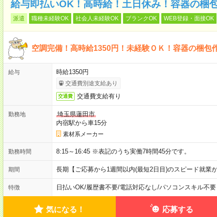
給与即払いOK！高時給！土日休み！容器の梱
派遣
職種未経験OK
社会人未経験OK
ブランクOK
WEB登録・面接OK
空調完備！高時給1350円！未経験ＯＫ！容器の梱包
時給1350円
給与
交通費別途支給あり
交通費支給有り
交通費
埼玉県蓮田市
勤務地
内宿駅から車15分
素材系メーカー
8:15～16:45 ※表記のうち実働7時間45分です。
勤務時間
長期【ご応募から1週間以内(最短2日目)のスピード就業
期間
日払いOK
/
履歴書不要
/
電話対応なし
/
パソコンスキル不要
特徴
気になる！
応募する