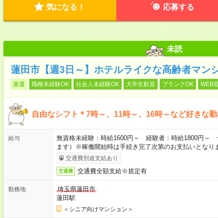
気になる！
応募する
未読
蓮田市【週3日～】ホテルライクな高齢者マン
派遣
職種未経験OK
社会人未経験OK
大学生歓迎
ブランクOK
WEB
自由なシフト＊7時～、11時～、16時～など好きな
無資格未経験：時給1600円～ 経験者：時給1800円
給与
ます）※稼働開始時は手続き完了次第のお支払いとなり
交通費別途支給あり
交通費全額支給※規定有
交通費
埼玉県蓮田市
勤務地
蓮田駅
＜シニア向けマンション＞