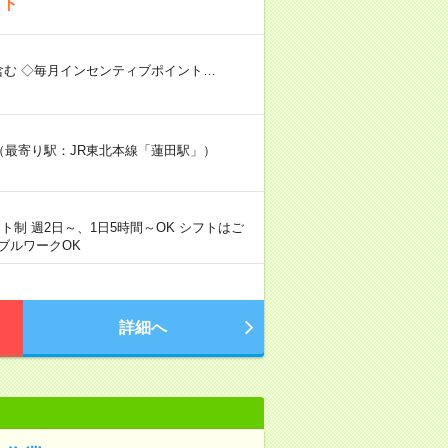
イト
含む ◇毎月インセンティブポイント…
2階（最寄り駅：JR東北本線「蓮田駅」）
シフト制 週2日～、1日5時間～OK シフトはご
ブルワークOK
詳細へ