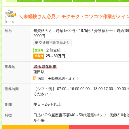
＼未経験さん必見／ モクモク・コツコツ作業がメイ
無資格の方：時給1500円～1875円 / 介護福祉士：時給180
給与
2000円
交通費別途支給あり
全額支給
交通費
25～30万円
月収例
埼玉県蓮田市
勤務地
蓮田駅
病院 ★勤務地選べます！
【シフト例】 07:00～16:00 09:00～18:00 17:00
勤務時間
ください！
即日～2ヶ月以上
期間
日払いOK
/
履歴書不要
/
40～50代活躍中
/
シフト勤務
/
10名
特徴
ル不要