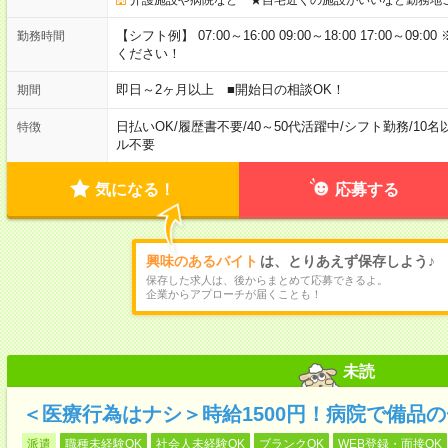
【シフト例】 07:00～16:00 09:00～18:00 17:00
勤務時間
ください！
即日～2ヶ月以上 ■開始日の相談OK！
期間
日払いOK
/
履歴書不要
/
40～50代活躍中
/
シフト勤務
/
10名
特徴
ル不要
気になる！
応募する
興味のあるバイト
は、とりあえず保存しよう♪
保存した求人は、後からまとめて応募できるよ。
企業からアプローチが届くことも！
未読
＜医療行為はナシ＞時給1500円！病院で備品
派遣
職種未経験OK
社会人未経験OK
ブランクOK
WEB登録・面接OK