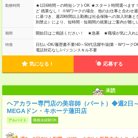
★1日6時間～の時短シフトOK ★スタート時間選べます！ 7:00～16
勤務時間
ど 残業なし！ ※Wワークの場合、他のお仕事と合わせ週
に基づき、週20時間以上勤務は社会保険への加入対象と
則禁止）により、短時間・短期間の就業はご案内が難し
開始日はご相談ください！ ★急募 ★職場が気に入れ
期間
日払いOK
/
履歴書不要
/
40～50代活躍中
/
副業・WワークO
特徴
電話対応なし
/
パソコンスキル不要
気になる！
応募する
未読
ヘアカラー専門店の美容師（パート）◆週2日～
MEGAドン・キホーテ蓮田店
アルバイト
職種未経験OK