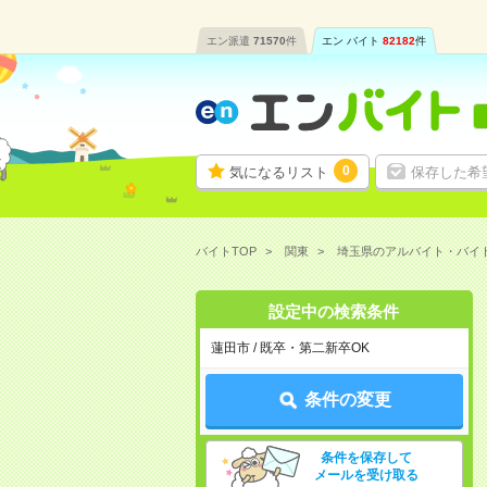
エン派遣
71570
件
エン バイト
82182
件
0
気になるリスト
保存した希
バイトTOP
関東
埼玉県のアルバイト・バイ
設定中の検索条件
蓮田市 / 既卒・第二新卒OK
条件の変更
条件を保存して
メールを受け取る