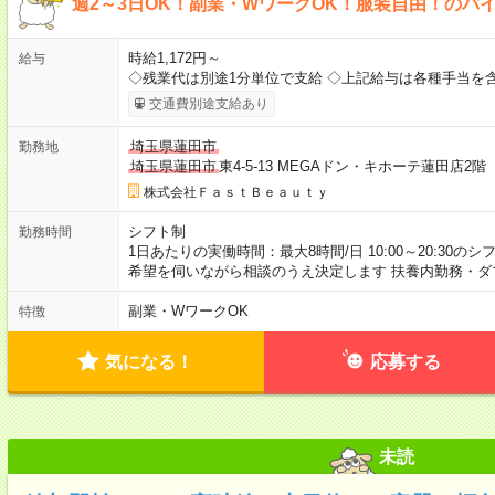
週2～3日OK！副業・WワークOK！服装自由！のバ
時給1,172円～
給与
◇残業代は別途1分単位で支給 ◇上記給与は各種手当を
交通費別途支給あり
埼玉県蓮田市
勤務地
埼玉県蓮田市
東4-5-13 MEGAドン・キホーテ蓮田店
株式会社ＦａｓｔＢｅａｕｔｙ
シフト制
勤務時間
1日あたりの実働時間：最大8時間/日 10:00～20:30の
希望を伺いながら相談のうえ決定します 扶養内勤務・ダ
副業・WワークOK
特徴
気になる！
応募する
未読