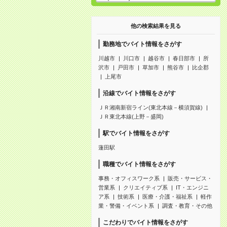
他の検索結果を見る
勤務地でバイト情報をさがす
川越市
川口市
越谷市
春日部市
所
沢市
戸田市
草加市
熊谷市
比企郡
上尾市
沿線でバイト情報をさがす
ＪＲ湘南新宿ライン(東北本線－横須賀線)
ＪＲ東北本線(上野－盛岡)
駅でバイト情報をさがす
蓮田駅
職種でバイト情報をさがす
事務・オフィスワーク系
販売・サービス・
営業系
クリエイティブ系
IT・エンジニ
ア系
技術系
医療・介護・福祉系
軽作
業・警備・イベント系
調査・教育・その他
こだわりでバイト情報をさがす