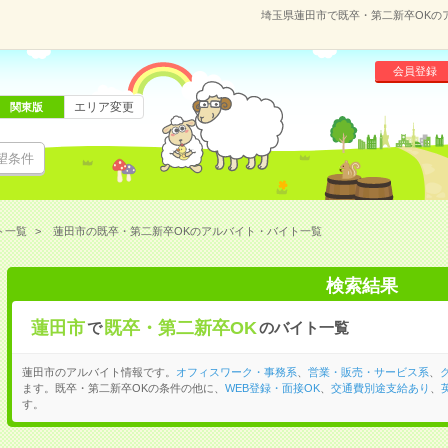
埼玉県蓮田市で既卒・第二新卒OKの
会員登録
エリア変更
関東版
望条件
ト一覧
蓮田市の既卒・第二新卒OKのアルバイト・バイト一覧
検索結果
蓮田市
既卒・第二新卒OK
で
のバイト一覧
蓮田市のアルバイト情報です。
オフィスワーク・事務系
、
営業・販売・サービス系
、
ます。既卒・第二新卒OKの条件の他に、
WEB登録・面接OK
、
交通費別途支給あり
、
す。