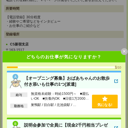
電話での登録の際に、マイページ作成をいただいた旨をお伝えください。
所要時間
【電話登録】30分程度
・経験やご希望などをインタビュー
・お仕事のご紹介など
登録場所
CS新宿支店
×
〒163-1517
東京都新宿区西新宿 1-6-1 新宿エルタワー 17F
どちらのお仕事が気になりますか？
TEL：0120-659-458
MAIL：
CS_SHINJUKU@manpowergroup.jp
1
担当：採用担当
/10
CS立川支店
【オープニング募集】おばあちゃんのお散歩
〒190-0012
付き添いも仕事の1つ[派遣]
東京都立川市曙町2-34-7 ファーレイーストビル 8F
TEL：0120-659-460
無資格未経験：時給1500円～ ■週払
MAIL：
CS_TACHIKAWA@manpowergroup.jp
給与
いOK ■扶養内OK ■日収1万2000円
担当：採用担当
以上
巣鴨駅 / 目白駅 / 北池袋駅 / …
気になる!
勤務地
CS横浜支店
〒220-8136
神奈川県横浜市西区みなとみらい 2-2-1 横浜ランドマークタワー36F
TEL：0120-659-459
説明会参加で全員に【現金2千円相当プレゼ
MAIL：
CS_YOKOHAMA@manpowergroup.jp