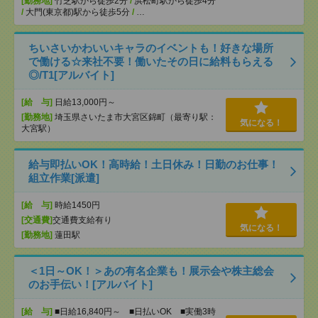
[勤務地]
竹芝駅から徒歩2分
/
浜松町駅から徒歩4分
/
大門(東京都)駅から徒歩5分
/
…
ちいさいかわいいキャラのイベントも！好きな場所
で働ける☆来社不要！働いたその日に給料もらえる
◎/T1[アルバイト]
[給 与]
日給13,000円～
[勤務地]
埼玉県さいたま市大宮区錦町（最寄り駅：
気になる！
大宮駅）
給与即払いOK！高時給！土日休み！日勤のお仕事！
組立作業[派遣]
[給 与]
時給1450円
[交通費]
交通費支給有り
気になる！
[勤務地]
蓮田駅
＜1日～OK！＞あの有名企業も！展示会や株主総会
のお手伝い！[アルバイト]
[給 与]
■日給16,840円～ ■日払いOK ■実働3時