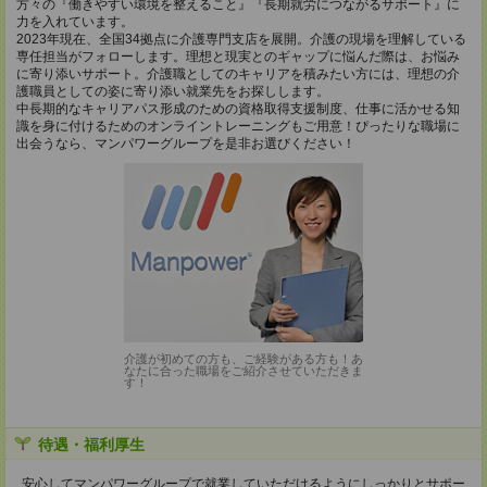
方々の『働きやすい環境を整えること』『長期就労につながるサポート』に
力を入れています。
2023年現在、全国34拠点に介護専門支店を展開。介護の現場を理解している
専任担当がフォローします。理想と現実とのギャップに悩んだ際は、お悩み
に寄り添いサポート。介護職としてのキャリアを積みたい方には、理想の介
護職員としての姿に寄り添い就業先をお探しします。
中長期的なキャリアパス形成のための資格取得支援制度、仕事に活かせる知
識を身に付けるためのオンライントレーニングもご用意！ぴったりな職場に
出会うなら、マンパワーグループを是非お選びください！
介護が初めての方も、ご経験がある方も！あ
なたに合った職場をご紹介させていただきま
す！
待遇・福利厚生
安心してマンパワーグループで就業していただけるようにしっかりとサポー