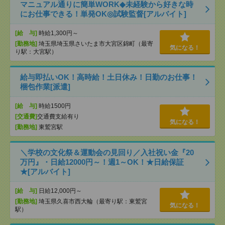
マニュアル通りに簡単WORK◆未経験から好きな時
にお仕事できる！単発OK◎試験監督[アルバイト]
[給 与]
時給1,300円～
[勤務地]
埼玉県埼玉県さいたま市大宮区錦町（最寄
気になる！
り駅：大宮駅）
給与即払いOK！高時給！土日休み！日勤のお仕事！
梱包作業[派遣]
[給 与]
時給1500円
[交通費]
交通費支給有り
気になる！
[勤務地]
東鷲宮駅
＼学校の文化祭＆運動会の見回り／入社祝い金『20
万円』・日給12000円～！週1～OK！★日給保証
★[アルバイト]
[給 与]
日給12,000円～
[勤務地]
埼玉県久喜市西大輪（最寄り駅：東鷲宮
気になる！
駅）