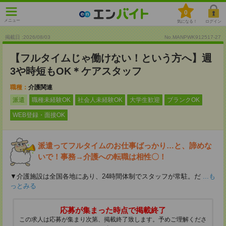
0
メニュー
気になる！
ログイン
掲載日 :2026
/
08
/
03
No.MANPWK912517-27
【フルタイムじゃ働けない！という方へ】週
3や時短もOK＊ケアスタッフ
職種：
介護関連
派遣
職種未経験OK
社会人未経験OK
大学生歓迎
ブランクOK
WEB登録・面接OK
派遣ってフルタイムのお仕事ばっかり…と、諦めな
いで！事務→介護への転職は相性〇！
▼介護施設は全国各地にあり、24時間体制でスタッフが常駐。だ
...も
っとみる
応募が集まった時点で掲載終了
この求人は応募が集まり次第、掲載終了致します。予めご理解くださ