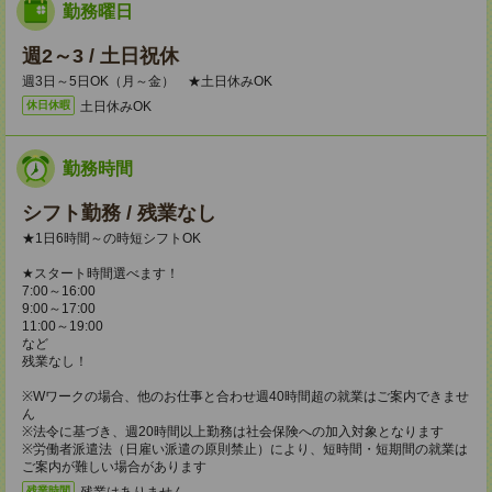
勤務曜日
週2～3 / 土日祝休
週3日～5日OK（月～金） ★土日休みOK
土日休みOK
休日休暇
勤務時間
シフト勤務 / 残業なし
★1日6時間～の時短シフトOK
★スタート時間選べます！
7:00～16:00
9:00～17:00
11:00～19:00
など
残業なし！
※Wワークの場合、他のお仕事と合わせ週40時間超の就業はご案内できませ
ん
※法令に基づき、週20時間以上勤務は社会保険への加入対象となります
※労働者派遣法（日雇い派遣の原則禁止）により、短時間・短期間の就業は
ご案内が難しい場合があります
残業はありません。
残業時間