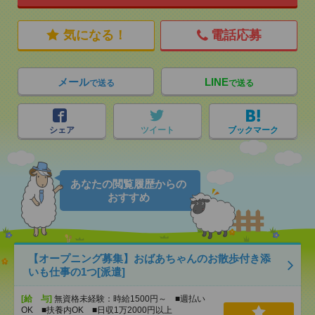
気になる！
電話応募
メール
LINE
で送る
で送る
シェア
ツイート
ブックマーク
あなたの閲覧履歴からの
おすすめ
【オープニング募集】おばあちゃんのお散歩付き添
いも仕事の1つ[派遣]
[給 与]
無資格未経験：時給1500円～ ■週払い
OK ■扶養内OK ■日収1万2000円以上