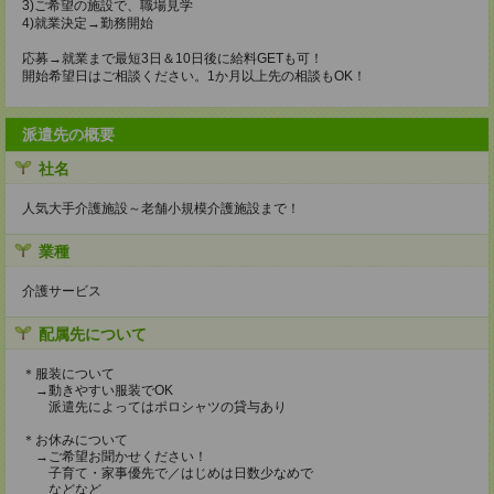
3)ご希望の施設で、職場見学
4)就業決定→勤務開始
応募→就業まで最短3日＆10日後に給料GETも可！
開始希望日はご相談ください。1か月以上先の相談もOK！
派遣先の概要
社名
人気大手介護施設～老舗小規模介護施設まで！
業種
介護サービス
配属先について
＊服装について
→動きやすい服装でOK
派遣先によってはポロシャツの貸与あり
＊お休みについて
→ご希望お聞かせください！
子育て・家事優先で／はじめは日数少なめで
などなど