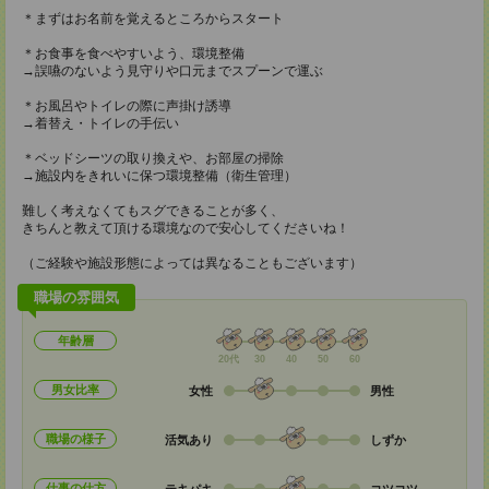
＊まずはお名前を覚えるところからスタート
＊お食事を食べやすいよう、環境整備
→誤嚥のないよう見守りや口元までスプーンで運ぶ
＊お風呂やトイレの際に声掛け誘導
→着替え・トイレの手伝い
＊ベッドシーツの取り換えや、お部屋の掃除
→施設内をきれいに保つ環境整備（衛生管理）
難しく考えなくてもスグできることが多く、
きちんと教えて頂ける環境なので安心してくださいね！
（ご経験や施設形態によっては異なることもございます）
職場の雰囲気
年齢層
20代
30
40
50
60
男女比率
女性
男性
職場の様子
活気あり
しずか
仕事の仕方
テキパキ
コツコツ