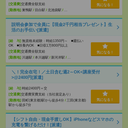
[交通費]
交通費全額支給
気になる！
[勤務地]
巣鴨駅
/
目白駅
/
北池袋駅
/
…
説明会参加で全員に【現金2千円相当プレゼント】生
活のお手伝い[派遣]
[給 与]
無資格未経験：時給1350円～ ■週払い
OK ■扶養内OK ■日収1万800円以上
[交通費]
交通費全額支給
気になる！
[勤務地]
川越駅
/
本川越駅
/
新河岸駅
/
…
＼！完全在宅！／土日含む週2～OK<講座受付
>@2400円[派遣]
[給 与]
時給2400円＋交
[交通費]
交通費実費支給（当社規定あり）
気になる！
[勤務地]
田町(東京都)駅から徒歩4分
/
三田(東京都)
駅から徒歩7分
【シフト自由・現金手渡しOK】iPhoneなどスマホの
充電を繋げるだけ！[派遣]