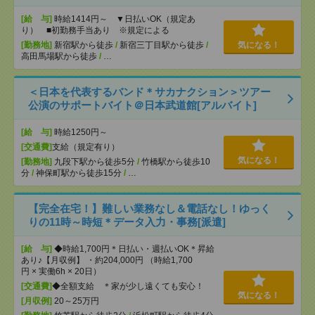
[給 与]
時給1414円～ ▼日払いOK（規定あ
り） ■初勤務手当あり ※規定による
[勤務地]
新宿駅から徒歩
/
新宿三丁目駅から徒歩
/
気になる！
高田馬場駅から徒歩
/
…
＜日本を代表するバンド＊サカナクション＞ツアー
公演のサポートバイト＠日本武道館[アルバイト]
[給 与]
時給1250円～
[交通費]
支給（規定有り）
気になる！
[勤務地]
九段下駅から徒歩5分
/
竹橋駅から徒歩10
分
/
神保町駅から徒歩15分
/
…
【完全在宅！】難しい業務なし＆電話なし！ゆっく
りの11時～時短＊データ入力・事務[派遣]
[給 与]
◆時給1,700円＊日払い・週払いOK＊昇給
あり♪【月収例】 ・約204,000円 （時給1,700
円 × 実働6h × 20日）
[交通費]
◆全額支給 ＊家が少し遠くても安心！
気になる！
[月収例]
20～25万円