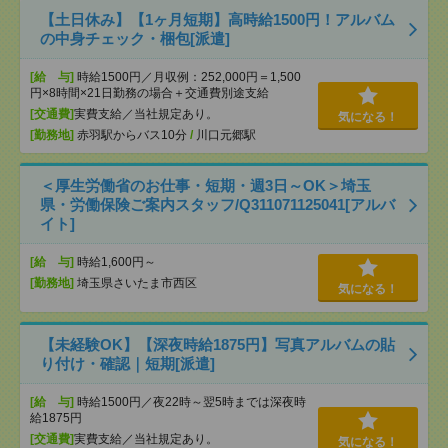
【土日休み】【1ヶ月短期】高時給1500円！アルバム
の中身チェック・梱包[派遣]
[給 与]
時給1500円／月収例：252,000円＝1,500
円×8時間×21日勤務の場合＋交通費別途支給
[交通費]
実費支給／当社規定あり。
気になる！
[勤務地]
赤羽駅からバス10分
/
川口元郷駅
＜厚生労働省のお仕事・短期・週3日～OK＞埼玉
県・労働保険ご案内スタッフ/Q311071125041[アルバ
イト]
[給 与]
時給1,600円～
[勤務地]
埼玉県さいたま市西区
気になる！
【未経験OK】【深夜時給1875円】写真アルバムの貼
り付け・確認｜短期[派遣]
[給 与]
時給1500円／夜22時～翌5時までは深夜時
給1875円
[交通費]
実費支給／当社規定あり。
気になる！