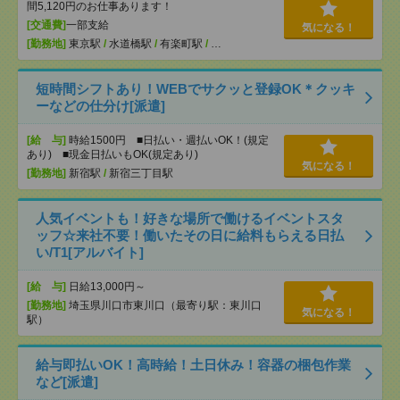
間5,120円のお仕事あります！
[交通費]
一部支給
気になる！
[勤務地]
東京駅
/
水道橋駅
/
有楽町駅
/
…
短時間シフトあり！WEBでサクッと登録OK＊クッキ
ーなどの仕分け[派遣]
[給 与]
時給1500円 ■日払い・週払いOK！(規定
あり) ■現金日払いもOK(規定あり)
気になる！
[勤務地]
新宿駅
/
新宿三丁目駅
人気イベントも！好きな場所で働けるイベントスタ
ッフ☆来社不要！働いたその日に給料もらえる日払
い/T1[アルバイト]
[給 与]
日給13,000円～
[勤務地]
埼玉県川口市東川口（最寄り駅：東川口
気になる！
駅）
給与即払いOK！高時給！土日休み！容器の梱包作業
など[派遣]