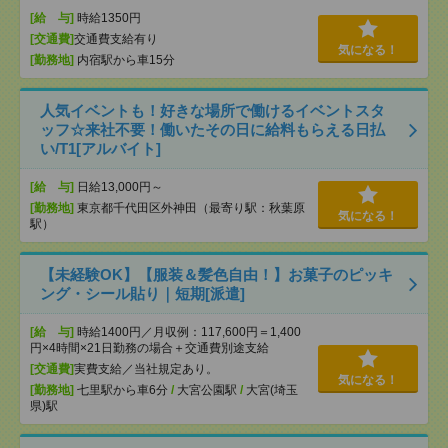
[給 与]
時給1350円
[交通費]
交通費支給有り
気になる！
[勤務地]
内宿駅から車15分
人気イベントも！好きな場所で働けるイベントスタ
ッフ☆来社不要！働いたその日に給料もらえる日払
い/T1[アルバイト]
[給 与]
日給13,000円～
[勤務地]
東京都千代田区外神田（最寄り駅：秋葉原
気になる！
駅）
【未経験OK】【服装＆髪色自由！】お菓子のピッキ
ング・シール貼り｜短期[派遣]
[給 与]
時給1400円／月収例：117,600円＝1,400
円×4時間×21日勤務の場合＋交通費別途支給
[交通費]
実費支給／当社規定あり。
気になる！
[勤務地]
七里駅から車6分
/
大宮公園駅
/
大宮(埼玉
県)駅