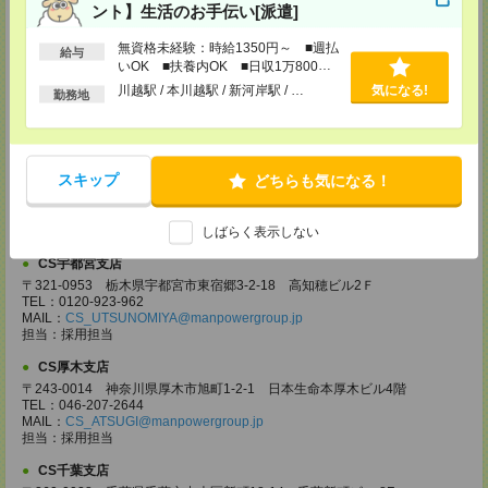
担当：採用担当
ント】生活のお手伝い[派遣]
CS大宮支店
無資格未経験：時給1350円～ ■週払
給与
〒330-0854 埼玉県さいたま市大宮区桜木町 1-10-16 シーノ大宮ノース
いOK ■扶養内OK ■日収1万800円
ウイング 9階
以上
川越駅 / 本川越駅 / 新河岸駅 / …
気になる!
TEL：0120-769-355
勤務地
MAIL：
CS_OMIYA@manpowergroup.jp
担当：採用担当
CS高崎支店
スキップ
どちらも気になる！
〒370-0831 群馬県高崎市あら町167 高崎第一生命ビルディング11Ｆ
TEL：027-320-6558
MAIL：
CS_TAKASAKI@manpowergroup.jp
担当：採用担当
しばらく表示しない
CS宇都宮支店
〒321-0953 栃木県宇都宮市東宿郷3-2-18 高知穂ビル2Ｆ
TEL：0120-923-962
MAIL：
CS_UTSUNOMIYA@manpowergroup.jp
担当：採用担当
CS厚木支店
〒243-0014 神奈川県厚木市旭町1-2-1 日本生命本厚木ビル4階
TEL：046-207-2644
MAIL：
CS_ATSUGI@manpowergroup.jp
担当：採用担当
CS千葉支店