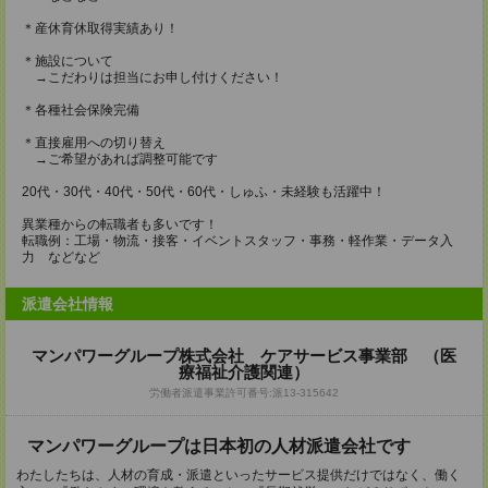
＊産休育休取得実績あり！
＊施設について
→こだわりは担当にお申し付けください！
＊各種社会保険完備
＊直接雇用への切り替え
→ご希望があれば調整可能です
20代・30代・40代・50代・60代・しゅふ・未経験も活躍中！
異業種からの転職者も多いです！
転職例：工場・物流・接客・イベントスタッフ・事務・軽作業・データ入
力 などなど
派遣会社情報
マンパワーグループ株式会社 ケアサービス事業部 （医
療福祉介護関連）
労働者派遣事業許可番号:派13-315642
マンパワーグループは日本初の人材派遣会社です
わたしたちは、人材の育成・派遣といったサービス提供だけではなく、働く