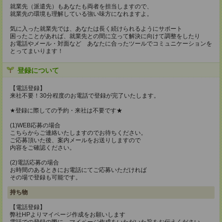
就業先（派遣先）もあなたも両者を担当しますので、
就業先の環境も理解している強い味方になれますよ。
気に入った就業先では、あなたは長く続けられるようにサポート
困ったことがあれば、就業先との間に立って解決に向けて調整をしたり
お電話やメール・対面など あなたに合ったツールでコミュニケーションを
とってまいります！
登録について
【電話登録】
来社不要！30分程度のお電話で登録が完了いたします。
★登録に際しての予約・来社は不要です★
(1)WEB応募の場合
こちらからご連絡いたしますのでお待ちください。
ご応募頂いた後、案内メールをお送りしますので
内容をご確認ください。
(2)電話応募の場合
お時間のあるときにお電話にてご応募いただければ
その場で登録も可能です。
持ち物
【電話登録】
弊社HPよりマイページ作成をお願いします