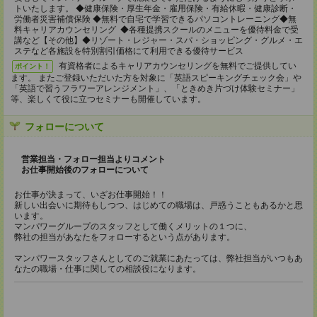
トいたします。 ◆健康保険・厚生年金・雇用保険・有給休暇・健康診断・
労働者災害補償保険 ◆無料で自宅で学習できるパソコントレーニング◆無
料キャリアカウンセリング ◆各種提携スクールのメニューを優待料金で受
講など【その他】◆リゾート・レジャー・スパ・ショッピング・グルメ・エ
ステなど各施設を特別割引価格にて利用できる優待サービス
有資格者によるキャリアカウンセリングを無料でご提供してい
ポイント！
ます。 またご登録いただいた方を対象に「英語スピーキングチェック会」や
「英語で習うフラワーアレンジメント」、「ときめき片づけ体験セミナー」
等、楽しくて役に立つセミナーも開催しています。
フォローについて
営業担当・フォロー担当よりコメント
お仕事開始後のフォローについて
お仕事が決まって、いざお仕事開始！！
新しい出会いに期待もしつつ、はじめての職場は、戸惑うこともあるかと思
います。
マンパワーグループのスタッフとして働くメリットの１つに、
弊社の担当があなたをフォローするという点があります。
マンパワースタッフさんとしてのご就業にあたっては、弊社担当がいつもあ
なたの職場・仕事に関しての相談役になります。