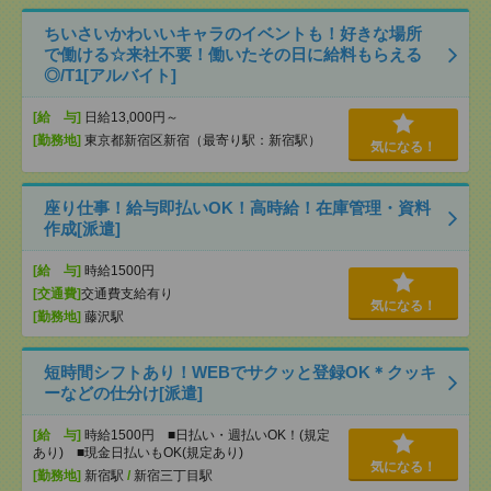
ちいさいかわいいキャラのイベントも！好きな場所
で働ける☆来社不要！働いたその日に給料もらえる
◎/T1[アルバイト]
[給 与]
日給13,000円～
[勤務地]
東京都新宿区新宿（最寄り駅：新宿駅）
気になる！
座り仕事！給与即払いOK！高時給！在庫管理・資料
作成[派遣]
[給 与]
時給1500円
[交通費]
交通費支給有り
気になる！
[勤務地]
藤沢駅
短時間シフトあり！WEBでサクッと登録OK＊クッキ
ーなどの仕分け[派遣]
[給 与]
時給1500円 ■日払い・週払いOK！(規定
あり) ■現金日払いもOK(規定あり)
気になる！
[勤務地]
新宿駅
/
新宿三丁目駅