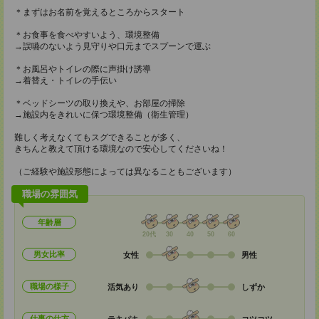
＊まずはお名前を覚えるところからスタート
＊お食事を食べやすいよう、環境整備
→誤嚥のないよう見守りや口元までスプーンで運ぶ
＊お風呂やトイレの際に声掛け誘導
→着替え・トイレの手伝い
＊ベッドシーツの取り換えや、お部屋の掃除
→施設内をきれいに保つ環境整備（衛生管理）
難しく考えなくてもスグできることが多く、
きちんと教えて頂ける環境なので安心してくださいね！
（ご経験や施設形態によっては異なることもございます）
職場の雰囲気
年齢層
20代
30
40
50
60
男女比率
女性
男性
職場の様子
活気あり
しずか
仕事の仕方
テキパキ
コツコツ