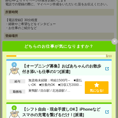
弊社HPよりマイページ作成をお願いします
電話での登録の際に、マイページ作成をいただいた旨をお伝えください。
所要時間
【電話登録】30分程度
・経験やご希望などをインタビュー
・お仕事のご紹介など
登録場所
×
CS新宿支店
どちらのお仕事が気になりますか？
〒163-1517
東京都新宿区西新宿 1-6-1 新宿エルタワー 17F
1
/10
TEL：0120-659-458
MAIL：
CS_SHINJUKU@manpowergroup.jp
【オープニング募集】おばあちゃんのお散歩
担当：採用担当
付き添いも仕事の1つ[派遣]
CS立川支店
〒190-0012
無資格未経験：時給1500円～ ■週払
給与
東京都立川市曙町2-34-7 ファーレイーストビル 8F
いOK ■扶養内OK ■日収1万2000円
TEL：0120-659-460
以上
巣鴨駅 / 目白駅 / 北池袋駅 / …
気になる!
MAIL：
CS_TACHIKAWA@manpowergroup.jp
勤務地
担当：採用担当
CS横浜支店
〒220-8136
【シフト自由・現金手渡しOK】iPhoneなど
神奈川県横浜市西区みなとみらい 2-2-1 横浜ランドマークタワー36F
スマホの充電を繋げるだけ！[派遣]
TEL：0120-659-459