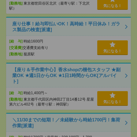
[勤務地]
東京都世田谷区北沢（最寄り駅：下北沢
気になる！
駅）
座り仕事！給与即払いOK！高時給！平日休み！ガラ
ス製品の検査[派遣]
[給 与]
時給1600円
[交通費]
交通費支給有り
気になる！
[勤務地]
籠原駅
【座り＆手作業中心】香水shopの梱包スタッフ ★副
業OK ★週1日からOK ★1日1時間からOK[アルバイ
ト]
[給 与]
時給1,400円～
[勤務地]
東京都千代田区内神田2丁目14番12号 星屋
気になる！
第六ビル402号（最寄り駅：神田駅）
＼11/30までの短期！／未経験から時給1700円！集荷
作業[派遣]