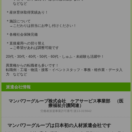
などなど
＊産休育休取得実績あり！
＊施設について
→こだわりは担当にお申し付けください！
＊各種社会保険完備
＊直接雇用への切り替え
→ご希望があれば調整可能です
20代・30代・40代・50代・60代・しゅふ・未経験も活躍中！
異業種からの転職者も多いです！
転職例：工場・物流・接客・イベントスタッフ・事務・軽作業・データ入
力 などなど
派遣会社情報
マンパワーグループ株式会社 ケアサービス事業部 （医
療福祉介護関連）
労働者派遣事業許可番号:派13-315642
マンパワーグループは日本初の人材派遣会社です