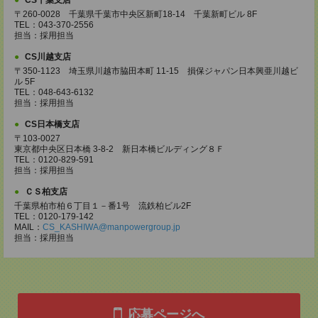
CS千葉支店
〒260-0028 千葉県千葉市中央区新町18-14 千葉新町ビル 8F
TEL：043-370-2556
担当：採用担当
CS川越支店
〒350-1123 埼玉県川越市脇田本町 11-15 損保ジャパン日本興亜川越ビ
ル 5F
TEL：048-643-6132
担当：採用担当
CS日本橋支店
〒103-0027
東京都中央区日本橋 3-8-2 新日本橋ビルディング８Ｆ
TEL：0120-829-591
担当：採用担当
ＣＳ柏支店
千葉県柏市柏６丁目１－番1号 流鉄柏ビル2F
TEL：0120-179-142
MAIL：
CS_KASHIWA@manpowergroup.jp
担当：採用担当
応募ページへ