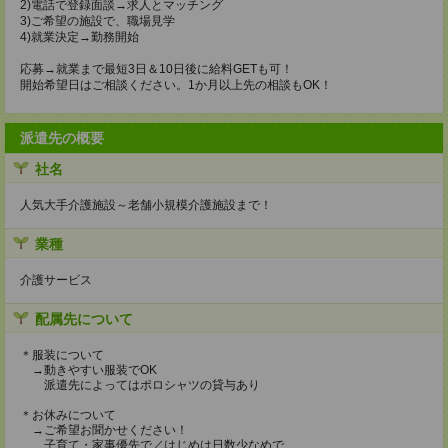
2)電話で登録面談→求人とマッチング
3)ご希望の施設で、職場見学
4)就業決定→勤務開始
応募→就業まで最短3日＆10日後に給料GETも可！
開始希望日はご相談ください。1か月以上先の相談もOK！
派遣先の概要
社名
人気大手介護施設～老舗小規模介護施設まで！
業種
介護サービス
配属先について
＊服装について
→動きやすい服装でOK
派遣先によってはポロシャツの貸与あり
＊お休みについて
→ご希望お聞かせください！
子育て・家事優先で／はじめは日数少なめで