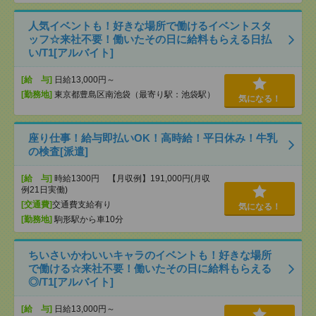
人気イベントも！好きな場所で働けるイベントスタ
ッフ☆来社不要！働いたその日に給料もらえる日払
い/T1[アルバイト]
[給 与]
日給13,000円～
[勤務地]
東京都豊島区南池袋（最寄り駅：池袋駅）
気になる！
座り仕事！給与即払いOK！高時給！平日休み！牛乳
の検査[派遣]
[給 与]
時給1300円 【月収例】191,000円(月収
例21日実働)
[交通費]
交通費支給有り
気になる！
[勤務地]
駒形駅から車10分
ちいさいかわいいキャラのイベントも！好きな場所
で働ける☆来社不要！働いたその日に給料もらえる
◎/T1[アルバイト]
[給 与]
日給13,000円～