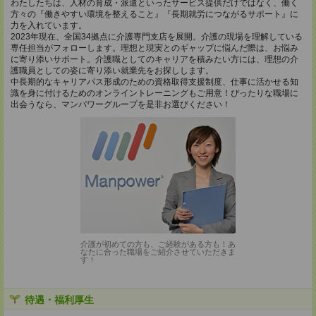
わたしたちは、人材の育成・派遣といったサービス提供だけではなく、働く
方々の『働きやすい環境を整えること』『長期就労につながるサポート』に
力を入れています。
2023年現在、全国34拠点に介護専門支店を展開。介護の現場を理解している
専任担当がフォローします。理想と現実とのギャップに悩んだ際は、お悩み
に寄り添いサポート。介護職としてのキャリアを積みたい方には、理想の介
護職員としての姿に寄り添い就業先をお探しします。
中長期的なキャリアパス形成のための資格取得支援制度、仕事に活かせる知
識を身に付けるためのオンライントレーニングもご用意！ぴったりな職場に
出会うなら、マンパワーグループを是非お選びください！
介護が初めての方も、ご経験がある方も！あ
なたに合った職場をご紹介させていただきま
す！
待遇・福利厚生