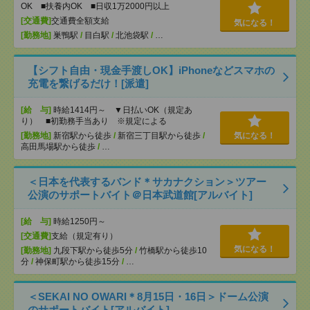
OK ■扶養内OK ■日収1万2000円以上
[交通費]
交通費全額支給
気になる！
[勤務地]
巣鴨駅
/
目白駅
/
北池袋駅
/
…
【シフト自由・現金手渡しOK】iPhoneなどスマホの
充電を繋げるだけ！[派遣]
[給 与]
時給1414円～ ▼日払いOK（規定あ
り） ■初勤務手当あり ※規定による
[勤務地]
新宿駅から徒歩
/
新宿三丁目駅から徒歩
/
気になる！
高田馬場駅から徒歩
/
…
＜日本を代表するバンド＊サカナクション＞ツアー
公演のサポートバイト＠日本武道館[アルバイト]
[給 与]
時給1250円～
[交通費]
支給（規定有り）
気になる！
[勤務地]
九段下駅から徒歩5分
/
竹橋駅から徒歩10
分
/
神保町駅から徒歩15分
/
…
＜SEKAI NO OWARI＊8月15日・16日＞ドーム公演
のサポートバイト[アルバイト]