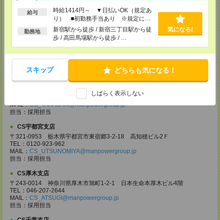
MAIL：
CS_YOKOHAMA@manpowergroup.jp
時給1414円～ ▼日払いOK（規定あ
担当：採用担当
給与
り） ■初勤務手当あり ※規定によ
CS大宮支店
る
新宿駅から徒歩 / 新宿三丁目駅から徒
気になる!
勤務地
〒330-0854 埼玉県さいたま市大宮区桜木町 1-10-16 シーノ大宮ノース
歩 / 高田馬場駅から徒歩 / …
ウイング 9階
TEL：0120-769-355
MAIL：
CS_OMIYA@manpowergroup.jp
担当：採用担当
スキップ
どちらも気になる！
CS高崎支店
〒370-0831 群馬県高崎市あら町167 高崎第一生命ビルディング11Ｆ
しばらく表示しない
TEL：027-320-6558
MAIL：
CS_TAKASAKI@manpowergroup.jp
担当：採用担当
CS宇都宮支店
〒321-0953 栃木県宇都宮市東宿郷3-2-18 高知穂ビル2Ｆ
TEL：0120-923-962
MAIL：
CS_UTSUNOMIYA@manpowergroup.jp
担当：採用担当
CS厚木支店
〒243-0014 神奈川県厚木市旭町1-2-1 日本生命本厚木ビル4階
TEL：046-207-2644
MAIL：
CS_ATSUGI@manpowergroup.jp
担当：採用担当