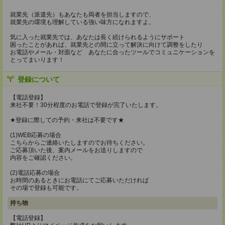
就業先（派遣先）もあなたも両者を担当しますので、
就業先の環境も理解している強い味方になれますよ。
気に入った就業先では、あなたは長く続けられるようにサポート
困ったことがあれば、就業先との間に立って解決に向けて調整をしたり
お電話やメール・対面など あなたに合ったツールでコミュニケーションを
とってまいります！
登録について
【電話登録】
来社不要！30分程度のお電話で登録が完了いたします。
★登録に際しての予約・来社は不要です★
(1)WEB応募の場合
こちらからご連絡いたしますのでお待ちください。
ご応募頂いた後、案内メールをお送りしますので
内容をご確認ください。
(2)電話応募の場合
お時間のあるときにお電話にてご応募いただければ
その場で登録も可能です。
持ち物
【電話登録】