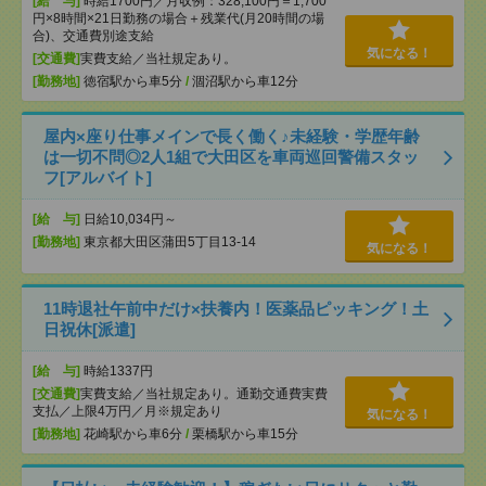
[給 与]
時給1700円／月収例：328,100円＝1,700
円×8時間×21日勤務の場合＋残業代(月20時間の場
合)、交通費別途支給
気になる！
[交通費]
実費支給／当社規定あり。
[勤務地]
徳宿駅から車5分
/
涸沼駅から車12分
屋内×座り仕事メインで長く働く♪未経験・学歴年齢
は一切不問◎2人1組で大田区を車両巡回警備スタッ
フ[アルバイト]
[給 与]
日給10,034円～
[勤務地]
東京都大田区蒲田5丁目13-14
気になる！
11時退社午前中だけ×扶養内！医薬品ピッキング！土
日祝休[派遣]
[給 与]
時給1337円
[交通費]
実費支給／当社規定あり。通勤交通費実費
支払／上限4万円／月※規定あり
気になる！
[勤務地]
花崎駅から車6分
/
栗橋駅から車15分