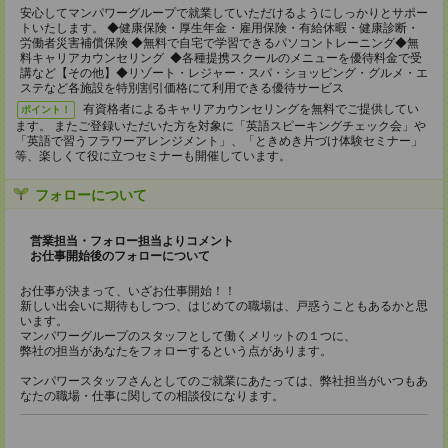
安心してマンパワーグループで就業していただけるようにしっかりとサポー
トいたします。 ◆健康保険・厚生年金・雇用保険・有給休暇・健康診断・
労働者災害補償保険 ◆無料で自宅で学習できるパソコントレーニング◆無
料キャリアカウンセリング ◆各種提携スクールのメニューを優待料金で受
講など【その他】◆リゾート・レジャー・スパ・ショッピング・グルメ・エ
ステなど各施設を特別割引価格にて利用できる優待サービス
有資格者によるキャリアカウンセリングを無料でご提供してい
ポイント！
ます。 またご登録いただいた方を対象に「英語スピーキングチェック会」や
「英語で習うフラワーアレンジメント」、「ときめき片づけ体験セミナー」
等、楽しくて役に立つセミナーも開催しています。
フォローについて
営業担当・フォロー担当よりコメント
お仕事開始後のフォローについて
お仕事が決まって、いざお仕事開始！！
新しい出会いに期待もしつつ、はじめての職場は、戸惑うこともあるかと思
います。
マンパワーグループのスタッフとして働くメリットの１つに、
弊社の担当があなたをフォローするという点があります。
マンパワースタッフさんとしてのご就業にあたっては、弊社担当がいつもあ
なたの職場・仕事に関しての相談役になります。