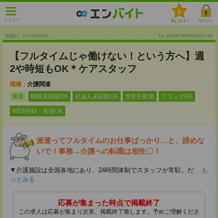
0
メニュー
気になる！
ログイン
掲載日 :2026
/
08
/
06
No.MANPWK856442-98
【フルタイムじゃ働けない！という方へ】週
2や時短もOK＊ケアスタッフ
職種：
介護関連
派遣
職種未経験OK
社会人未経験OK
大学生歓迎
ブランクOK
WEB登録・面接OK
派遣ってフルタイムのお仕事ばっかり…と、諦めな
いで！事務→介護への転職は相性〇！
▼介護施設は全国各地にあり、24時間体制でスタッフが常駐。だ
...も
っとみる
応募が集まった時点で掲載終了
この求人は応募が集まり次第、掲載終了致します。予めご理解くださ