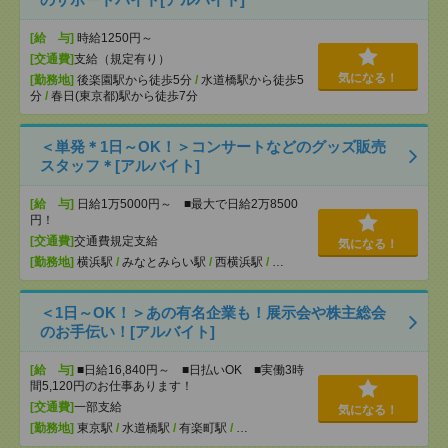
[給 与]
時給1250円～
[交通費]
支給（規定有り）
気になる！
[勤務地]
後楽園駅から徒歩5分
/
水道橋駅から徒歩5
分
/
春日(東京都)駅から徒歩7分
＜単発＊1日～OK！＞コンサートなどのグッズ販売
スタッフ＊[アルバイト]
[給 与]
日給1万5000円～ ■最大で日給2万8500
円！
[交通費]
交通費規定支給
気になる！
[勤務地]
横浜駅
/
みなとみらい駅
/
西横浜駅
/
…
＜1日～OK！＞あの有名企業も！展示会や株主総会
のお手伝い！[アルバイト]
[給 与]
■日給16,840円～ ■日払いOK ■実働3時
間5,120円のお仕事あります！
[交通費]
一部支給
気になる！
[勤務地]
東京駅
/
水道橋駅
/
有楽町駅
/
…