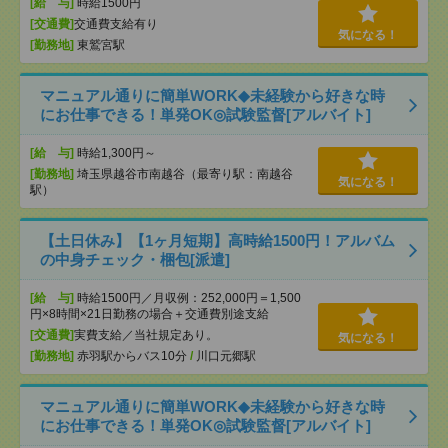
[給 与]
時給1500円
[交通費]
交通費支給有り
気になる！
[勤務地]
東鷲宮駅
マニュアル通りに簡単WORK◆未経験から好きな時
にお仕事できる！単発OK◎試験監督[アルバイト]
[給 与]
時給1,300円～
[勤務地]
埼玉県越谷市南越谷（最寄り駅：南越谷
気になる！
駅）
【土日休み】【1ヶ月短期】高時給1500円！アルバム
の中身チェック・梱包[派遣]
[給 与]
時給1500円／月収例：252,000円＝1,500
円×8時間×21日勤務の場合＋交通費別途支給
[交通費]
実費支給／当社規定あり。
気になる！
[勤務地]
赤羽駅からバス10分
/
川口元郷駅
マニュアル通りに簡単WORK◆未経験から好きな時
にお仕事できる！単発OK◎試験監督[アルバイト]