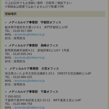
※上記以外でもお気軽に場所・日程等ご相談下さい
※登録会は面接ではありませんので私服でOK
登録場所
メディカルケア事業部 宇都宮オフィス
栃木県宇都宮市大通り2-3-1 井門宇都宮ビル5F
TEL：0120-917-385
MAIL：
tenshoku@nikken-ts.jp
担当：採用担当
メディカルケア事業部 高崎オフィス
群馬県高崎市栄町4-11 原地所第2ビル6Ｆ 1号室
TEL：0120-935-241
MAIL：
tenshoku@nikken-ts.jp
担当：採用担当
メディカルケア事業部 大宮オフィス
埼玉県さいたま市大宮区吉敷町1-23-1 ONEST大宮吉敷町ビル6F
TEL：0120-989-425
MAIL：
tenshoku@nikken-ts.jp
担当：採用担当
メディカルケア事業部 千葉オフィス
〒260-0015
千葉県千葉市中央区富士見2-15-11 IMI千葉富士見ビル6F
TEL：0120-998-758
MAIL：
tenshoku@nikken-ts.jp