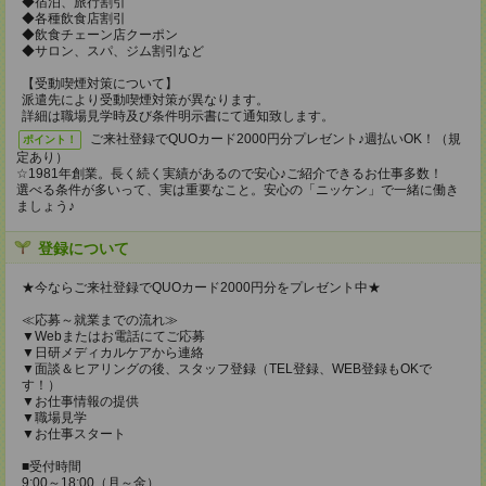
◆宿泊、旅行割引
◆各種飲食店割引
◆飲食チェーン店クーポン
◆サロン、スパ、ジム割引など
【受動喫煙対策について】
派遣先により受動喫煙対策が異なります。
詳細は職場見学時及び条件明示書にて通知致します。
ご来社登録でQUOカード2000円分プレゼント♪週払いOK！（規
ポイント！
定あり）
☆1981年創業。長く続く実績があるので安心♪ご紹介できるお仕事多数！
選べる条件が多いって、実は重要なこと。安心の「ニッケン」で一緒に働き
ましょう♪
登録について
★今ならご来社登録でQUOカード2000円分をプレゼント中★
≪応募～就業までの流れ≫
▼Webまたはお電話にてご応募
▼日研メディカルケアから連絡
▼面談＆ヒアリングの後、スタッフ登録（TEL登録、WEB登録もOKで
す！）
▼お仕事情報の提供
▼職場見学
▼お仕事スタート
■受付時間
9:00～18:00（月～金）