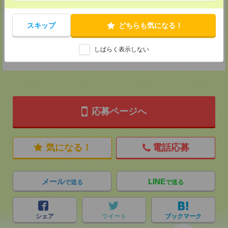
2F B区画
TEL：0120-901-799
MAIL：
tenshoku@nikken-ts.jp
スキップ
どちらも気になる！
担当：採用担当
登録交通費
しばらく表示しない
★今ならご来社登録でQUOカード2000円分をプレゼント中★
応募ページへ
気になる！
電話応募
メール
LINE
で送る
で送る
シェア
ツイート
ブックマーク