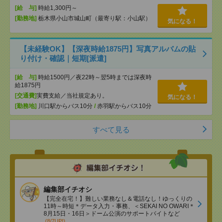
[給 与]
時給1,300円～
[勤務地]
栃木県小山市城山町（最寄り駅：小山駅）
気になる！
【未経験OK】【深夜時給1875円】写真アルバムの貼
り付け・確認｜短期[派遣]
[給 与]
時給1500円／夜22時～翌5時までは深夜時
給1875円
[交通費]
実費支給／当社規定あり。
気になる！
[勤務地]
川口駅からバス10分
/
赤羽駅からバス10分
すべて見る
編集部イチオシ
【完全在宅！】難しい業務なし＆電話なし！ゆっくりの
11時～時短＊データ入力・事務、＜SEKAI NO OWARI＊
8月15日・16日＞ドーム公演のサポートバイトなど
(8/7UP!)