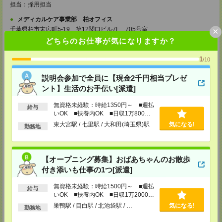
担当：採用担当
メディカルケア事業部 柏オフィス
×
千葉県柏市末広町5-19 第12関口ビル7F 705号室
TEL：0120-935-218
どちらのお仕事が気になりますか？
MAIL：
tenshoku@nikken-ts.jp
担当：採用担当
1
/10
メディカルケア事業部 新宿オフィス
東京都新宿区新宿2-3-10 新宿御苑ビル6階
説明会参加で全員に【現金2千円相当プレゼ
TEL：0120-457-235
ント】生活のお手伝い[派遣]
MAIL：
tenshoku@nikken-ts.jp
担当：採用担当
無資格未経験：時給1350円～ ■週払
給与
いOK ■扶養内OK ■日収1万800円
メディカルケア事業部 立川事業所
以上
東京都立川市錦町1-12-14
東大宮駅 / 七里駅 / 大和田(埼玉県)駅
気になる!
勤務地
TEL：0120-934-200
MAIL：
tenshoku@nikken-ts.jp
担当：採用担当
【オープニング募集】おばあちゃんのお散歩
メディカルケア事業部 町田オフィス
付き添いも仕事の1つ[派遣]
東京都町田市森野1-7-23 大樹生命町田ビル6F
TEL：0120-453-285
MAIL：
tenshoku@nikken-ts.jp
無資格未経験：時給1500円～ ■週払
給与
担当：採用担当
いOK ■扶養内OK ■日収1万2000円
以上
巣鴨駅 / 目白駅 / 北池袋駅 / …
気になる!
メディカルケア事業部 横浜オフィス
勤務地
神奈川県横浜市保土ケ谷区神戸町134 横浜ビジネスパークサウスタワー