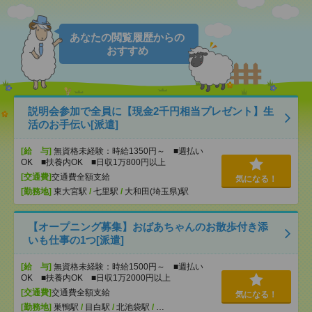
あなたの閲覧履歴からの
おすすめ
説明会参加で全員に【現金2千円相当プレゼント】生
活のお手伝い[派遣]
[給 与]
無資格未経験：時給1350円～ ■週払い
OK ■扶養内OK ■日収1万800円以上
[交通費]
交通費全額支給
気になる！
[勤務地]
東大宮駅
/
七里駅
/
大和田(埼玉県)駅
【オープニング募集】おばあちゃんのお散歩付き添
いも仕事の1つ[派遣]
[給 与]
無資格未経験：時給1500円～ ■週払い
OK ■扶養内OK ■日収1万2000円以上
[交通費]
交通費全額支給
気になる！
[勤務地]
巣鴨駅
/
目白駅
/
北池袋駅
/
…