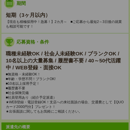
期間
短期（3ヶ月以内）
【現在も積極採用中！急募！】2カ月～ ■ご応募から最短2～3日後の就業
も相談可能です！
応募資格・条件
職種未経験OK / 社会人未経験OK / ブランクOK /
10名以上の大量募集 / 履歴書不要 / 40～50代活躍
中 / WEB登録・面接OK
■無資格・未経験OK！
■年齢・学歴不問！ブランクOK!
■10名以上採用予定！
■履歴書不要
■社会保険完備
■社員登用あり（紹介予定派遣）
★WEB登録・電話登録OK！支店への来社面談の場合、交通費として【QUO
カード2000円分】プレゼント！
★出張面談に関してもお気軽にご相談ください。
派遣先の概要