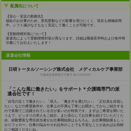
配属先について
【安心・安定の勤務先】
福祉のお仕事のため、景気変動などの影響を受けにくく、現在も積極採用
中。シフト減少などもなく安定して働くことが可能です。
【受動喫煙対策について】
派遣先によって受動喫煙対策が異なります。詳細は職場見学時および条件明
示書にてお伝えいたします！
派遣会社情報
日研トータルソーシング株式会社 メディカルケア事業部
労働者派遣事業許可番号:派13-060060
「こんな風に働きたい」をサポート＊介護職専門の派
遣会社です！
「自宅の近くで働きたい」「収入」「働き方を選びたい」「正社員を目指し
たい」などの希望条件や、仕事上の不満も丁寧にお聞きしてからご紹介する
ので長期でご活躍されている方が多いのが特長です。まずはご希望を聞いた
うえで、ピッタリの求人をご紹介。また安心してお仕事を続けていただくた
め、経験豊富な専任担当者がお仕事開始前はもちろん、お仕事開始後もしっ
かりフォロー。仕事の悩みやそれ以外のことでも不安なことがあればお気軽
にご相談くださいね。