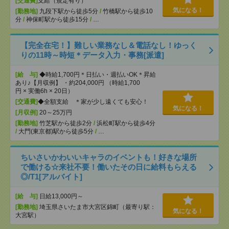
[交通費]
支給（規定有り）
気になる！
[勤務地]
九段下駅から徒歩5分
/
竹橋駅から徒歩10
分
/
神保町駅から徒歩15分
/
…
【完全在宅！】難しい業務なし＆電話なし！ゆっく
りの11時～時短＊データ入力・事務[派遣]
[給 与]
◆時給1,700円＊日払い・週払いOK＊昇給
あり♪【月収例】 ・約204,000円 （時給1,700
円 × 実働6h × 20日）
[交通費]
◆全額支給 ＊家が少し遠くても安心！
気になる！
[月収例]
20～25万円
[勤務地]
竹芝駅から徒歩2分
/
浜松町駅から徒歩4分
/
大門(東京都)駅から徒歩5分
/
…
ちいさいかわいいキャラのイベントも！好きな場所
で働ける☆来社不要！働いたその日に給料もらえる
◎/T1[アルバイト]
[給 与]
日給13,000円～
[勤務地]
埼玉県さいたま市大宮区錦町（最寄り駅：
気になる！
大宮駅）