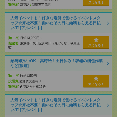
気になる！
[勤務地]
新宿駅
/
新宿三丁目駅
人気イベントも！好きな場所で働けるイベントスタ
ッフ☆来社不要！働いたその日に給料もらえる日払
い/T1[アルバイト]
[給 与]
日給13,000円～
[勤務地]
東京都千代田区外神田（最寄り駅：秋葉原
気になる！
駅）
給与即払いOK！高時給！土日休み！容器の梱包作業
など[派遣]
[給 与]
時給1350円
[交通費]
交通費支給有り
気になる！
[勤務地]
内宿駅から車15分
人気イベントも！好きな場所で働けるイベントスタ
ッフ☆来社不要！働いたその日に給料もらえる日払
い/T1[アルバイト]