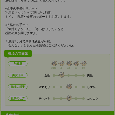
最初は相づちをうつだけでも大丈夫ですよ。
○食事の準備やサポート
利用者さんにとって楽しみな時間。
トイレ、配膳や食事のサポートをお願いします。
○入浴のお手伝い
「気持ちよかった」「さっぱりした」など
感謝の声が聞けますよ。
＊最短2ヶ月で勤務地変更が可能。
「合わない」と思ったら気軽にご相談くださいね。
職場の雰囲気
年齢層
20代
30
40
50
60
男女比率
女性
男性
職場の様子
活気あり
しずか
仕事の仕方
テキパキ
コツコツ