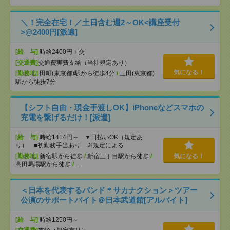
＼！完全在宅！／土日含む週2～OK<講座受付
>@2400円[派遣]
[給 与]
時給2400円＋交
[交通費]
交通費実費支給（当社規定あり）
気になる！
[勤務地]
田町(東京都)駅から徒歩4分
/
三田(東京都)
駅から徒歩7分
【シフト自由・現金手渡しOK】iPhoneなどスマホの
充電を繋げるだけ！[派遣]
[給 与]
時給1414円～ ▼日払いOK（規定あ
り） ■初勤務手当あり ※規定による
[勤務地]
新宿駅から徒歩
/
新宿三丁目駅から徒歩
/
気になる！
高田馬場駅から徒歩
/
…
＜日本を代表するバンド＊サカナクション＞ツアー
公演のサポートバイト＠日本武道館[アルバイト]
[給 与]
時給1250円～