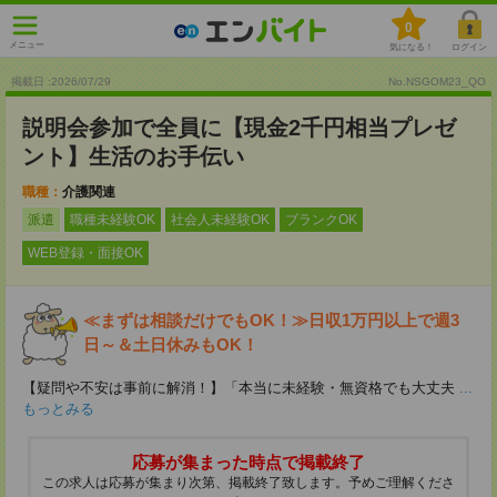
0
メニュー
気になる！
ログイン
掲載日 :2026
/
07
/
29
No.NSGOM23_QO
説明会参加で全員に【現金2千円相当プレゼ
ント】生活のお手伝い
職種：
介護関連
派遣
職種未経験OK
社会人未経験OK
ブランクOK
WEB登録・面接OK
≪まずは相談だけでもOK！≫日収1万円以上で週3
日～＆土日休みもOK！
【疑問や不安は事前に解消！】「本当に未経験・無資格でも大丈夫
...
もっとみる
応募が集まった時点で掲載終了
この求人は応募が集まり次第、掲載終了致します。予めご理解くださ