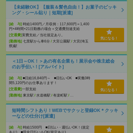
【未経験OK】【服装＆髪色自由！】お菓子のピッキ
ング・シール貼り｜短期[派遣]
[給 与]
時給1400円／月収例：117,600円＝1,400
円×4時間×21日勤務の場合＋交通費別途支給
[交通費]
実費支給／当社規定あり。
気になる！
[勤務地]
七里駅から車6分
/
大宮公園駅
/
大宮(埼玉
県)駅
＜1日～OK！＞あの有名企業も！展示会や株主総会
のお手伝い！[アルバイト]
[給 与]
■日給16,840円～ ■日払いOK ■実働3時
間5,120円のお仕事あります！
[交通費]
一部支給
気になる！
[勤務地]
東京駅
/
水道橋駅
/
有楽町駅
/
…
短時間シフトあり！WEBでサクッと登録OK＊クッキ
ーなどの仕分け[派遣]
[給 与]
時給1500円 ■日払い・週払いOK！(規定
あり) ■現金日払いもOK(規定あり)