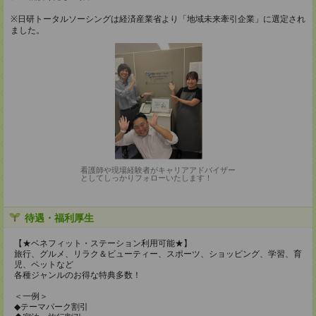
※日研トータルソーシングは経済産業省より「地域未来牽引企業」に選定され
ました。
看護師や現場経験者がキャリアアドバイザー
としてしっかりフォローいたします！
待遇・福利厚生
【★ベネフィット・ステーション利用可能★】
旅行、グルメ、リラク＆ビューティー、スポーツ、ショッピング、学習、育
児、ペットなど
各種ジャンルのお得な特典多数！
＜一例＞
◆テーマパーク割引