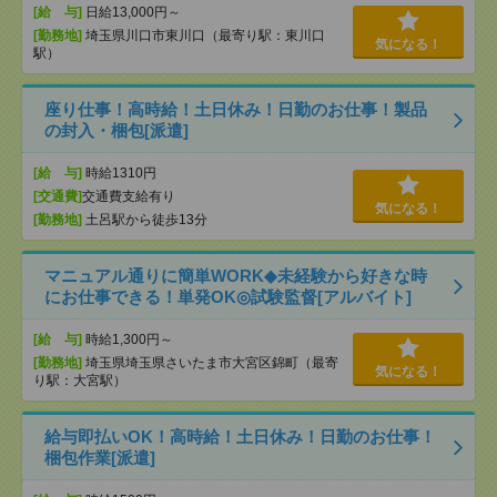
[給 与]
日給13,000円～
[勤務地]
埼玉県川口市東川口（最寄り駅：東川口
気になる！
駅）
座り仕事！高時給！土日休み！日勤のお仕事！製品
の封入・梱包[派遣]
[給 与]
時給1310円
[交通費]
交通費支給有り
気になる！
[勤務地]
土呂駅から徒歩13分
マニュアル通りに簡単WORK◆未経験から好きな時
にお仕事できる！単発OK◎試験監督[アルバイト]
[給 与]
時給1,300円～
[勤務地]
埼玉県埼玉県さいたま市大宮区錦町（最寄
気になる！
り駅：大宮駅）
給与即払いOK！高時給！土日休み！日勤のお仕事！
梱包作業[派遣]