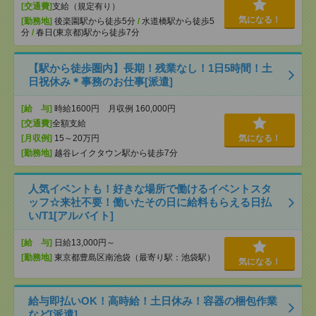
[交通費]
支給（規定有り）
気になる！
[勤務地]
後楽園駅から徒歩5分
/
水道橋駅から徒歩5
分
/
春日(東京都)駅から徒歩7分
【駅から徒歩圏内】長期！残業なし！1日5時間！土
日祝休み＊事務のお仕事[派遣]
[給 与]
時給1600円 月収例 160,000円
[交通費]
全額支給
[月収例]
15～20万円
気になる！
[勤務地]
越谷レイクタウン駅から徒歩7分
人気イベントも！好きな場所で働けるイベントスタ
ッフ☆来社不要！働いたその日に給料もらえる日払
い/T1[アルバイト]
[給 与]
日給13,000円～
[勤務地]
東京都豊島区南池袋（最寄り駅：池袋駅）
気になる！
給与即払いOK！高時給！土日休み！容器の梱包作業
など[派遣]