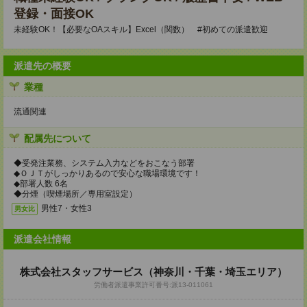
登録・面接OK
未経験OK！【必要なOAスキル】Excel（関数） #初めての派遣歓迎
派遣先の概要
業種
流通関連
配属先について
◆受発注業務、システム入力などをおこなう部署
◆ＯＪＴがしっかりあるので安心な職場環境です！
◆部署人数 6名
◆分煙（喫煙場所／専用室設定）
男性7・女性3
男女比
派遣会社情報
株式会社スタッフサービス（神奈川・千葉・埼玉エリア）
労働者派遣事業許可番号:派13-011061