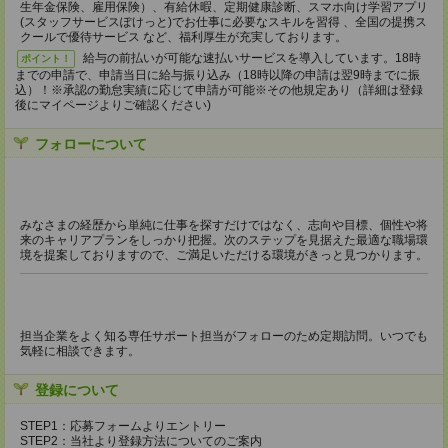
生年金保険、雇用保険）、有給休暇、定期健康診断、スマホ向け学習アプリ
(スタッフサービスぽけっと)でお仕事に必要なスキルを習得 、全国の提携ス
クールで優待サービス など、福利厚生が充実しております。
給与の前払いが可能な速払いサービスを導入しています。18時
ポイント！
までの申請で、申請当日に給与振り込み（18時以降の申請は翌9時までに振
込）！※承認の勤怠実績に応じて申請が可能※その他規定あり（詳細は登録
後にマイページよりご確認ください)
フォローについて
みなさまの経歴から単純に仕事を探すだけではなく、志向や目標、個性や将
来のキャリアプランをしっかり把握。次のステップを見据えた最適な職場環
境を提案しておりますので、ご満足いただける環境がきっと見つかります。
担当企業をよく知る専任サポート担当がフォローのため定期訪問。いつでも
気軽に相談できます。
登録について
STEP1：応募フォームよりエントリー
STEP2：当社より登録方法についてのご案内