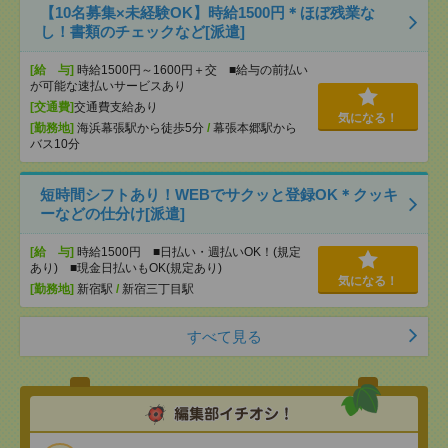
【10名募集×未経験OK】時給1500円＊ほぼ残業な
し！書類のチェックなど[派遣]
[給 与]
時給1500円～1600円＋交 ■給与の前払い
が可能な速払いサービスあり
[交通費]
交通費支給あり
気になる！
[勤務地]
海浜幕張駅から徒歩5分
/
幕張本郷駅から
バス10分
短時間シフトあり！WEBでサクッと登録OK＊クッキ
ーなどの仕分け[派遣]
[給 与]
時給1500円 ■日払い・週払いOK！(規定
あり) ■現金日払いもOK(規定あり)
気になる！
[勤務地]
新宿駅
/
新宿三丁目駅
すべて見る