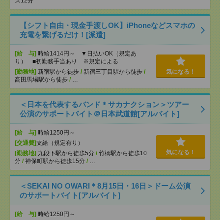
ス12分
【シフト自由・現金手渡しOK】iPhoneなどスマホの
充電を繋げるだけ！[派遣]
[給 与]
時給1414円～ ▼日払いOK（規定あ
り） ■初勤務手当あり ※規定による
[勤務地]
新宿駅から徒歩
/
新宿三丁目駅から徒歩
/
気になる！
高田馬場駅から徒歩
/
…
＜日本を代表するバンド＊サカナクション＞ツアー
公演のサポートバイト＠日本武道館[アルバイト]
[給 与]
時給1250円～
[交通費]
支給（規定有り）
気になる！
[勤務地]
九段下駅から徒歩5分
/
竹橋駅から徒歩10
分
/
神保町駅から徒歩15分
/
…
＜SEKAI NO OWARI＊8月15日・16日＞ドーム公演
のサポートバイト[アルバイト]
[給 与]
時給1250円～