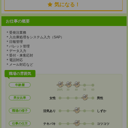
気になる！
お仕事の概要
＊受発注業務
＊入出庫処理をシステム入力（SAP）
＊日報管理
＊パレット管理
＊データ入力
＊受付・来客応対
＊電話対応
＊メール対応など
職場の雰囲気
年齢層
20代
30
40
50
60
男女比率
女性
男性
職場の様子
活気あり
しずか
仕事の仕方
テキパキ
コツコツ