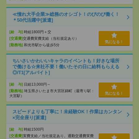
≪憧れ大手企業≫総務のオシゴト！のびのび働く！
＊50代活躍中[派遣]
[給 与]
時給1800円＋交
[交通費]
交通費実費支給（当社規定あり）
気になる！
[勤務地]
和光市駅から徒歩5分
ちいさいかわいいキャラのイベントも！好きな場所
で働ける☆来社不要！働いたその日に給料もらえる
◎/T1[アルバイト]
[給 与]
日給13,000円～
[勤務地]
埼玉県さいたま市大宮区錦町（最寄り駅：
気になる！
大宮駅）
スピードよりも丁寧に！未経験OK！作業はカンタン
×完全座り[派遣]
[給 与]
時給1500円
[交通費]
実費支給／当社規定あり。通勤交通費実費