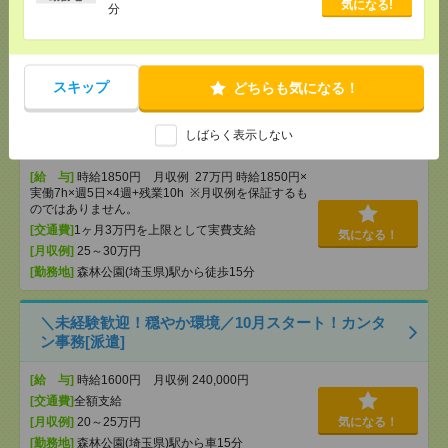
気になる!
分
[給 与]
時給1650円＋交
[交通費]
交通費実費支給（当社規定あり）
気になる！
[勤務地]
町田駅から徒歩5分
スキップ
どちらも気になる！
時給1850円！17時まで＊未経験OK！車通勤OK＊森
しばらく表示しない
林公園で一般事務[派遣]
[給 与]
時給1850円 月収例 27万円 時給1850円×
実働7h×週5日×4週+残業10h ※月収例を保証するも
のではありません。
[交通費]
1ヶ月3万円を上限として実費支給
気になる！
[月収例]
25～30万円
[勤務地]
森林公園(埼玉県)駅から徒歩15分
＼未経験歓迎！穏やか環境／10月スタート！カンタ
ン事務[派遣]
[給 与]
時給1600円 月収例 240,000円
[交通費]
全額支給
[月収例]
20～25万円
気になる！
[勤務地]
森林公園(埼玉県)駅から車15分