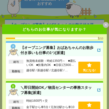
おすすめ
×
【オープニング募集】おばあちゃんのお散歩付き添
どちらのお仕事が気になりますか？
いも仕事の1つ[派遣]
1
/10
[給 与]
無資格未経験：時給1350円～ ■週払い
OK ■扶養内OK ■日収1万800円以上
【オープニング募集】おばあちゃんのお散歩
[交通費]
交通費全額支給
気になる！
付き添いも仕事の1つ[派遣]
[勤務地]
越谷駅
/
新越谷駅
/
北越谷駅
/
…
無資格未経験：時給1350円～ ■週払
給与
＼即日開始OK／物流センターの事務スタッフ募集[派
いOK ■扶養内OK ■日収1万800円
以上
遣]
越谷駅 / 新越谷駅 / 北越谷駅 / …
気になる!
勤務地
[給 与]
時給1600円＋交
[交通費]
交通費実費支給（当社規定あり）
＼即日開始OK／物流センターの事務スタッ
気になる！
[勤務地]
金子駅から車5分
/
元加治駅から車10分
フ募集[派遣]
時給1600円＋交
町田駅近5分！彡住宅事業を支える事務のお仕事！
給与
@1650＊50代活躍中[派遣]
金子駅から車5分 / 元加治駅から車10
勤務地