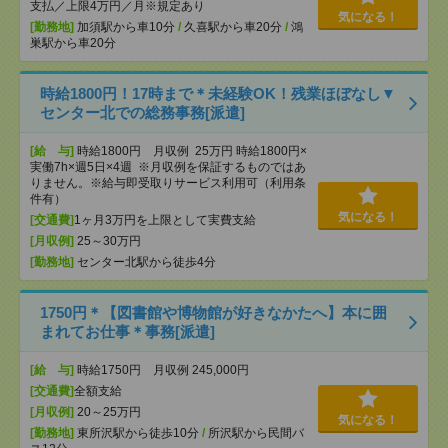
支払／上限4万円／月※規定あり
気になる！
[勤務地]
加須駅から車10分
/
久喜駅から車20分
/
鴻
巣駅から車20分
時給1800円！17時まで＊未経験OK！残業ほぼなし▼
センター北での総務事務[派遣]
[給 与]
時給1800円 月収例 25万円 時給1800円×
実働7h×週5日×4週 ※月収例を保証するものではあ
りません。※給与即受取りサービス利用可（利用条
件有）
気になる！
[交通費]
1ヶ月3万円を上限として実費支給
[月収例]
25～30万円
[勤務地]
センター北駅から徒歩4分
1750円＊【図書館や博物館が好きなかたへ】本に囲
まれてお仕事＊事務[派遣]
[給 与]
時給1750円 月収例 245,000円
[交通費]
全額支給
[月収例]
20～25万円
気になる！
[勤務地]
東所沢駅から徒歩10分
/
所沢駅から民間バ