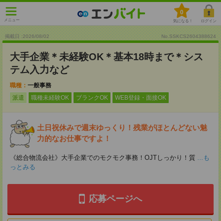
0
メニュー
気になる！
ログイン
掲載日 :2026
/
08
/
02
No.SSKCS2604388624
大手企業＊未経験OK＊基本18時まで＊シス
テム入力など
職種：
一般事務
派遣
職種未経験OK
ブランクOK
WEB登録・面接OK
土日祝休みで週末ゆっくり！残業がほとんどない魅
力的なお仕事ですよ！
《総合物流会社》大手企業でのモクモク事務！OJTしっかり！質
...も
っとみる
応募ページへ