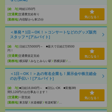
[給 与]
時給1350円
[交通費]
交通費支給有り
気になる！
[勤務地]
内宿駅から車15分
＜単発＊1日～OK！＞コンサートなどのグッズ販売
スタッフ＊[アルバイト]
[給 与]
日給1万5000円～ ■最大で日給2万8500
円！
[交通費]
交通費規定支給
気になる！
[勤務地]
横浜駅
/
みなとみらい駅
/
西横浜駅
/
…
＜1日～OK！＞あの有名企業も！展示会や株主総会
のお手伝い！[アルバイト]
[給 与]
■日給16,840円～ ■日払いOK ■実働3時
間5,120円のお仕事あります！
[交通費]
一部支給
気になる！
[勤務地]
東京駅
/
水道橋駅
/
有楽町駅
/
…