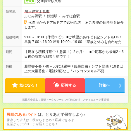
交通費全額支給
交通費
埼玉県富士見市
勤務地
ふじみ野駅
/
鶴瀬駅
/
みずほ台駅
≪自宅からドアtoドアで30分以内！≫ご希望の勤務地を紹介
します。
9:00～18:00（休憩60分） ■ご希望があれば下記シフトもOK！
勤務時間
早番 7:00～16:00 遅番 10:00～19:00 「家族と休みを合わせた
い」 「余裕を持って夕飯の準備がしたい」 「できれば残業はし
たくない」 など、ご希望を教えてくださいね。 ※Wワーク希望
【現在も積極採用中！急募！】2カ月～ ■ご応募から最短2～3
期間
の方へ 今ご覧のお仕事で希望する勤務時間と、もう1つのお仕事
日後の就業も相談可能です！
の勤務時間。 合計で週40時間を超える場合は応募できません。
履歴書不要
/
40～50代活躍中
/
服装自由
/
シフト勤務
/
10名以
特徴
上の大量募集
/
電話対応なし
/
パソコンスキル不要
気になる！
応募する
詳細へ
掲載元企業名
日研トータルソーシング株式会社 メディカルケア事業部
興味のあるバイト
は、とりあえず保存しよう♪
保存した求人は、後からまとめて応募できるよ。
企業からアプローチが届くことも！