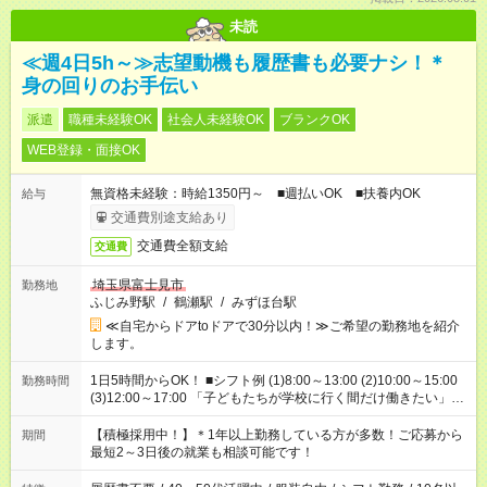
未読
≪週4日5h～≫志望動機も履歴書も必要ナシ！＊
身の回りのお手伝い
派遣
職種未経験OK
社会人未経験OK
ブランクOK
WEB登録・面接OK
無資格未経験：時給1350円～ ■週払いOK ■扶養内OK
給与
交通費別途支給あり
交通費全額支給
交通費
埼玉県富士見市
勤務地
ふじみ野駅
/
鶴瀬駅
/
みずほ台駅
≪自宅からドアtoドアで30分以内！≫ご希望の勤務地を紹介
します。
1日5時間からOK！ ■シフト例 (1)8:00～13:00 (2)10:00～15:00
勤務時間
(3)12:00～17:00 「子どもたちが学校に行く間だけ働きたい」
「余裕を持って夕飯の準備がしたい」 「午前中は働いて、午後
はプライベートの時間にしたい」 など、ご希望を教えてくださ
【積極採用中！】＊1年以上勤務している方が多数！ご応募から
期間
いね。 ※Wワーク希望の方へ 今ご覧のお仕事で希望する勤務時
最短2～3日後の就業も相談可能です！
間と、もう1つのお仕事の勤務時間。 合計で週40時間を超える
場合は応募できません。