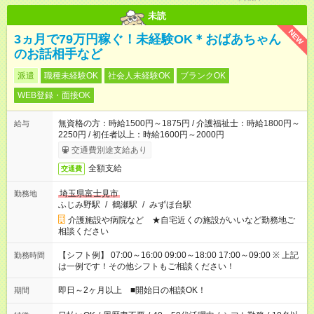
未読
NEW
3ヵ月で79万円稼ぐ！未経験OK＊おばあちゃん
のお話相手など
派遣
職種未経験OK
社会人未経験OK
ブランクOK
WEB登録・面接OK
無資格の方：時給1500円～1875円 / 介護福祉士：時給1800円～
給与
2250円 / 初任者以上：時給1600円～2000円
交通費別途支給あり
全額支給
交通費
埼玉県富士見市
勤務地
ふじみ野駅
/
鶴瀬駅
/
みずほ台駅
介護施設や病院など ★自宅近くの施設がいいなど勤務地ご
相談ください
【シフト例】 07:00～16:00 09:00～18:00 17:00～09:00 ※ 上記
勤務時間
は一例です！その他シフトもご相談ください！
即日～2ヶ月以上 ■開始日の相談OK！
期間