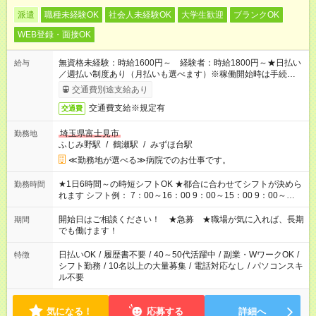
派遣
職種未経験OK
社会人未経験OK
大学生歓迎
ブランクOK
WEB登録・面接OK
無資格未経験：時給1600円～ 経験者：時給1800円～★日払い
給与
／週払い制度あり（月払いも選べます）※稼働開始時は手続き完
了次第のお支払いとなります。
交通費別途支給あり
交通費支給※規定有
交通費
埼玉県富士見市
勤務地
ふじみ野駅
/
鶴瀬駅
/
みずほ台駅
≪勤務地が選べる≫病院でのお仕事です。
★1日6時間～の時短シフトOK ★都合に合わせてシフトが決めら
勤務時間
れます シフト例： 7：00～16：00 9：00～15：00 9：00～
18：00 11：00～20：00 など ※Wワークの場合、他のお仕事と
合わせ週40時間超の就業はご案内できません ※法令に基づき、
開始日はご相談ください！ ★急募 ★職場が気に入れば、長期
期間
週20時間以上勤務は社会保険への加入対象となります ※労働者
でも働けます！
派遣法（日雇い派遣の原則禁止）により、短時間・短期間の就
業はご案内が難しい場合があります
日払いOK
/
履歴書不要
/
40～50代活躍中
/
副業・WワークOK
/
特徴
シフト勤務
/
10名以上の大量募集
/
電話対応なし
/
パソコンスキ
ル不要
気になる！
応募する
詳細へ