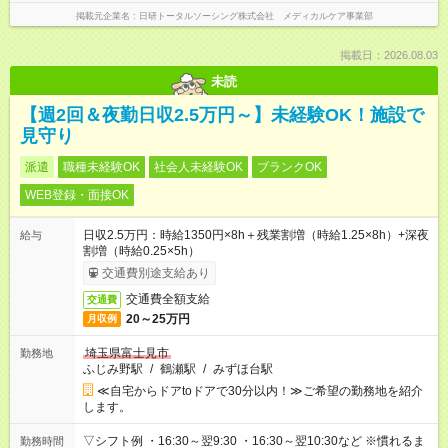
掲載元企業名
日研トータルソーシング株式会社 メディカルケア事業部
掲載日：2026.08.03
未読
【週2回＆夜勤日収2.5万円～】未経験OK！施設で
見守り
派遣
職種未経験OK
社会人未経験OK
ブランクOK
WEB登録・面接OK
日収2.5万円：時給1350円×8h＋残業割増（時給1.25×8h）+深夜
給与
割増（時給0.25×5h）
交通費別途支給あり
交通費全額支給
交通費
20～25万円
月収例
埼玉県富士見市
勤務地
ふじみ野駅
/
鶴瀬駅
/
みずほ台駅
≪自宅からドアtoドアで30分以内！≫ご希望の勤務地を紹介
します。
▽シフト例 ・16:30～翌9:30 ・16:30～翌10:30など ※慣れるま
勤務時間