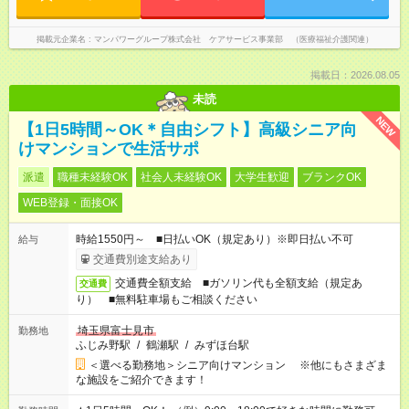
掲載元企業名
マンパワーグループ株式会社 ケアサービス事業部 （医療福祉介護関連）
掲載日：2026.08.05
未読
NEW
【1日5時間～OK＊自由シフト】高級シニア向
けマンションで生活サポ
派遣
職種未経験OK
社会人未経験OK
大学生歓迎
ブランクOK
WEB登録・面接OK
時給1550円～ ■日払いOK（規定あり）※即日払い不可
給与
交通費別途支給あり
交通費全額支給 ■ガソリン代も全額支給（規定あ
交通費
り） ■無料駐車場もご相談ください
埼玉県富士見市
勤務地
ふじみ野駅
/
鶴瀬駅
/
みずほ台駅
＜選べる勤務地＞シニア向けマンション ※他にもさまざま
な施設をご紹介できます！