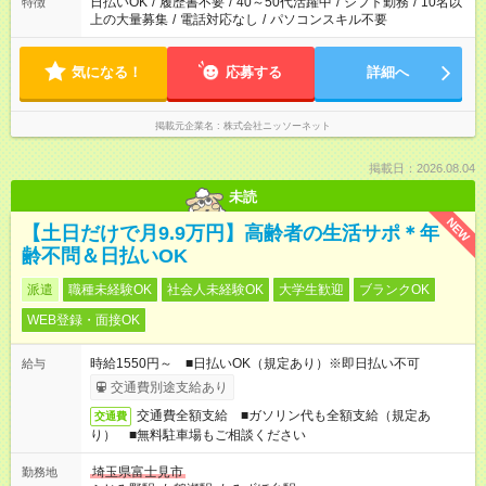
日払いOK
/
履歴書不要
/
40～50代活躍中
/
シフト勤務
/
10名以
特徴
上の大量募集
/
電話対応なし
/
パソコンスキル不要
気になる！
応募する
詳細へ
掲載元企業名
株式会社ニッソーネット
掲載日：2026.08.04
未読
NEW
【土日だけで月9.9万円】高齢者の生活サポ＊年
齢不問＆日払いOK
派遣
職種未経験OK
社会人未経験OK
大学生歓迎
ブランクOK
WEB登録・面接OK
時給1550円～ ■日払いOK（規定あり）※即日払い不可
給与
交通費別途支給あり
交通費全額支給 ■ガソリン代も全額支給（規定あ
交通費
り） ■無料駐車場もご相談ください
埼玉県富士見市
勤務地