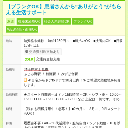
【ブランクOK】患者さんから”ありがとう”がもら
える生活サポート
派遣
職種未経験OK
社会人未経験OK
ブランクOK
WEB登録・面接OK
無資格未経験：時給1250円～ ■週払いOK ■扶養内OK ■日収
給与
1万円以上
交通費別途支給あり
交通費全額支給
交通費
埼玉県富士見市
勤務地
ふじみ野駅
/
鶴瀬駅
/
みずほ台駅
≪自宅からドアtoドアで30分以内！≫ご希望の勤務地を紹介
します。
★スタート時間選べます／1日5時間～OK ～シフト例～ 10:00～
勤務時間
15:00 11:00～16:00 12:00～17:00 など 上記は一例です。その他
シフトもご相談ください。 ※Wワークの場合当社と合わせて法
定労働時間が週40時間を超えなければOKです。
【現在も積極採用中！急募！】■2カ月～ 8月～、9月スタート
期間
もOK！
履歴書不要
/
40～50代活躍中
/
服装自由
/
シフト勤務
/
10名以
特徴
上の大量募集
/
電話対応なし
/
パソコンスキル不要