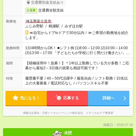
交通費別途支給あり
交通費全額支給
交通費
埼玉県富士見市
勤務地
ふじみ野駅
/
鶴瀬駅
/
みずほ台駅
≪自宅からドアtoドアで30分以内！≫ご希望の勤務地を紹介
します。
1日4時間からOK！ ■シフト例 (1)8:00～12:00 (2)10:00～14:00
勤務時間
(3)13:00～17:00 「子どもたちが学校に行く間だけ働きたい」
「余裕を持って夕飯の準備がしたい」 「午前中は働いて、午後
はプライベートの時間にしたい」 など、ご希望を教えてくださ
【積極採用中！急募！】＊1年以上勤務している方が多数！ご応
期間
いね。 ※Wワーク希望の方へ 今ご覧のお仕事で希望する勤務時
募から最短2～3日後の就業も相談可能です！
間と、もう1つのお仕事の勤務時間。 合計で週40時間を超える
場合は応募できません。
履歴書不要
/
40～50代活躍中
/
服装自由
/
シフト勤務
/
10名以
特徴
上の大量募集
/
電話対応なし
/
パソコンスキル不要
気になる！
応募する
詳細へ
掲載元企業名
日研トータルソーシング株式会社 メディカルケア事業部
掲載日：2026.07.30
未読