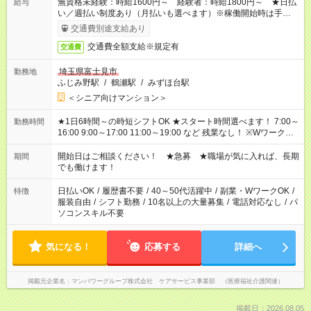
無資格未経験：時給1600円～ 経験者：時給1800円～ ★日払
給与
い／週払い制度あり（月払いも選べます）※稼働開始時は手続き
完了次第のお支払いとなります。
交通費別途支給あり
交通費全額支給※規定有
交通費
埼玉県富士見市
勤務地
ふじみ野駅
/
鶴瀬駅
/
みずほ台駅
＜シニア向けマンション＞
★1日6時間～の時短シフトOK ★スタート時間選べます！ 7:00～
勤務時間
16:00 9:00～17:00 11:00～19:00 など 残業なし！ ※Wワークの
場合、他のお仕事と合わせ週40時間超の就業はご案内できませ
ん ※法令に基づき、週20時間以上勤務は社会保険への加入対象
開始日はご相談ください！ ★急募 ★職場が気に入れば、長期
期間
となります ※労働者派遣法（日雇い派遣の原則禁止）により、
でも働けます！
短時間・短期間の就業はご案内が難しい場合があります
日払いOK
/
履歴書不要
/
40～50代活躍中
/
副業・WワークOK
/
特徴
服装自由
/
シフト勤務
/
10名以上の大量募集
/
電話対応なし
/
パ
ソコンスキル不要
気になる！
応募する
詳細へ
掲載元企業名
マンパワーグループ株式会社 ケアサービス事業部 （医療福祉介護関連）
掲載日：2026.08.05