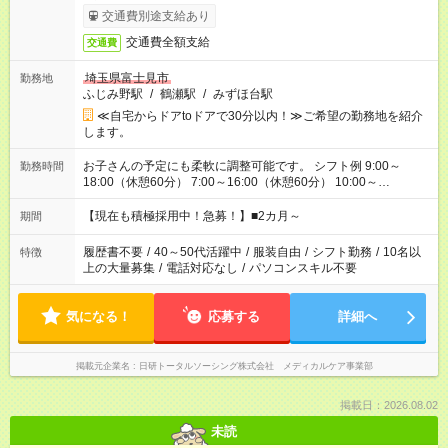
交通費別途支給あり
交通費全額支給
交通費
埼玉県富士見市
勤務地
ふじみ野駅
/
鶴瀬駅
/
みずほ台駅
≪自宅からドアtoドアで30分以内！≫ご希望の勤務地を紹介
します。
お子さんの予定にも柔軟に調整可能です。 シフト例 9:00～
勤務時間
18:00（休憩60分） 7:00～16:00（休憩60分） 10:00～
19:00（休憩60分） ※Wワーク希望の方へ 今ご覧のお仕事で希
望する勤務時間と、もう1つのお仕事の勤務時間の合計が 週40
【現在も積極採用中！急募！】■2カ月～
期間
時間を超えなければOKです。
履歴書不要
/
40～50代活躍中
/
服装自由
/
シフト勤務
/
10名以
特徴
上の大量募集
/
電話対応なし
/
パソコンスキル不要
気になる！
応募する
詳細へ
掲載元企業名
日研トータルソーシング株式会社 メディカルケア事業部
掲載日：2026.08.02
未読