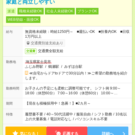
家庭と両立しやすい
派遣
職種未経験OK
社会人未経験OK
ブランクOK
WEB登録・面接OK
無資格未経験：時給1250円～ ■週払いOK ■扶養内OK ■日収
給与
1万円以上
交通費別途支給あり
交通費全額支給
交通費
埼玉県富士見市
勤務地
ふじみ野駅
/
鶴瀬駅
/
みずほ台駅
≪自宅からドアtoドアで30分以内！≫ご希望の勤務地を紹介
します。
お子さんの予定にも柔軟に調整可能です。 シフト例 9:00～
勤務時間
18:00（休憩60分） 7:00～16:00（休憩60分） 10:00～
19:00（休憩60分） ※Wワーク希望の方へ 今ご覧のお仕事で希
望する勤務時間と、もう1つのお仕事の勤務時間の合計が 週40
【現在も積極採用中！急募！】■2カ月～
期間
時間を超えなければOKです。
履歴書不要
/
40～50代活躍中
/
服装自由
/
シフト勤務
/
10名以
特徴
上の大量募集
/
電話対応なし
/
パソコンスキル不要
気になる！
応募する
詳細へ