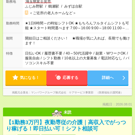
埼玉県富士見市
勤務地
ふじみ野駅
/
鶴瀬駅
/
みずほ台駅
＜ご近所の老人ホームなど＞
★1日6時間～の時短シフトOK ★もちろんフルタイムシフトも可
勤務時間
能 ★スタート時間選べます 7:00～16:00 9:00～18:00 11:00～
20:00 など 残業なし！ ※Wワークの場合、他のお仕事と合わせ
週40時間超の就業はご案内できません ※法令に基づき、週20時
開始日はご相談ください！ ★職場が気に入れば、長期でも働け
期間
間以上勤務は社会保険への加入対象となります ※労働者派遣法
ます！
（日雇い派遣の原則禁止）により、短時間・短期間の就業はご
案内が難しい場合があります
日払いOK
/
履歴書不要
/
40～50代活躍中
/
副業・WワークOK
/
特徴
服装自由
/
シフト勤務
/
10名以上の大量募集
/
電話対応なし
/
パ
ソコンスキル不要
気になる！
応募する
詳細へ
掲載元企業名
マンパワーグループ株式会社 ケアサービス事業部 （医療福祉介護関連）
掲載日：2026.08.01
未読
【1勤務3万円】夜勤専従の介護｜高収入でがっつ
り稼げる！即日払い可！シフト相談可