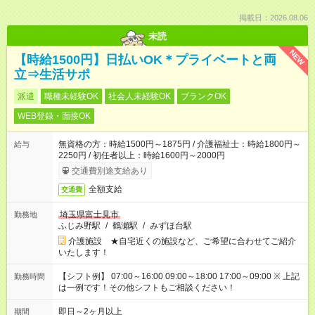
掲載日：2026.08.06
未読
NEW
【時給1500円】日払いOK＊プライベートと両
立⇒生活サポ
派遣
職種未経験OK
社会人未経験OK
ブランクOK
WEB登録・面接OK
無資格の方：時給1500円～1875円 / 介護福祉士：時給1800円～
給与
2250円 / 初任者以上：時給1600円～2000円
交通費別途支給あり
全額支給
交通費
埼玉県富士見市
勤務地
ふじみ野駅
/
鶴瀬駅
/
みずほ台駅
介護施設 ★自宅近くの施設など、ご希望に合わせてご紹介
いたします！
【シフト例】 07:00～16:00 09:00～18:00 17:00～09:00 ※ 上記
勤務時間
は一例です！その他シフトもご相談ください！
即日～2ヶ月以上
期間