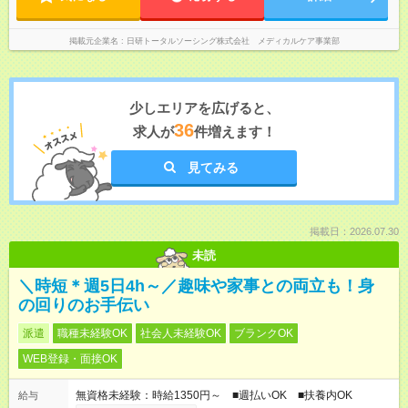
掲載元企業名
日研トータルソーシング株式会社 メディカルケア事業部
少しエリアを広げると、
36
求人が
件増えます！
見てみる
掲載日：2026.07.30
未読
＼時短＊週5日4h～／趣味や家事との両立も！身
の回りのお手伝い
派遣
職種未経験OK
社会人未経験OK
ブランクOK
WEB登録・面接OK
無資格未経験：時給1350円～ ■週払いOK ■扶養内OK
給与