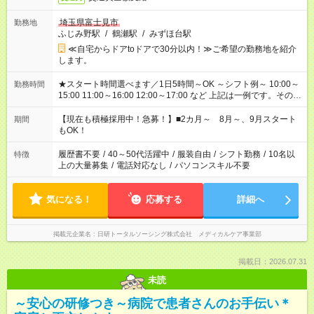
埼玉県富士見市
勤務地
ふじみ野駅
/
鶴瀬駅
/
みずほ台駅
≪自宅からドアtoドアで30分以内！≫ご希望の勤務地を紹介
します。
★スタート時間選べます／1日5時間～OK ～シフト例～ 10:00～
勤務時間
15:00 11:00～16:00 12:00～17:00 など 上記は一例です。その他
シフトもご相談ください。 ※Wワークの場合当社と合わせて法
定労働時間が週40時間を超えなければOKです。
【現在も積極採用中！急募！】■2カ月～ 8月～、9月スタート
期間
もOK！
履歴書不要
/
40～50代活躍中
/
服装自由
/
シフト勤務
/
10名以
特徴
上の大量募集
/
電話対応なし
/
パソコンスキル不要
気になる！
応募する
詳細へ
掲載元企業名
日研トータルソーシング株式会社 メディカルケア事業部
掲載日：2026.07.31
未読
～安心の研修つき～病院で患者さんのお手伝い＊