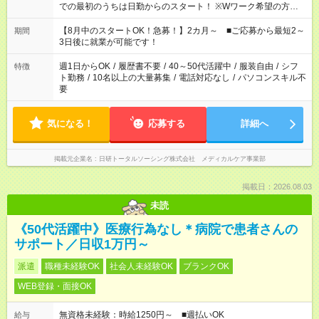
での最初のうちは日勤からのスタート！ ※Wワーク希望の方へ
今ご覧のお仕事で希望する勤務時間と、もう1つのお仕事の勤務
時間。 合計で週40時間を超える場合は応募できません。
【8月中のスタートOK！急募！】2カ月～ ■ご応募から最短2～
期間
3日後に就業が可能です！
週1日からOK
/
履歴書不要
/
40～50代活躍中
/
服装自由
/
シフ
特徴
ト勤務
/
10名以上の大量募集
/
電話対応なし
/
パソコンスキル不
要
気になる！
応募する
詳細へ
掲載元企業名
日研トータルソーシング株式会社 メディカルケア事業部
掲載日：2026.08.03
未読
《50代活躍中》医療行為なし＊病院で患者さんの
サポート／日収1万円～
派遣
職種未経験OK
社会人未経験OK
ブランクOK
WEB登録・面接OK
無資格未経験：時給1250円～ ■週払いOK
給与