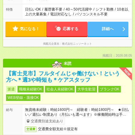
日払いOK
/
履歴書不要
/
40～50代活躍中
/
シフト勤務
/
10名以
特徴
上の大量募集
/
電話対応なし
/
パソコンスキル不要
気になる！
応募する
詳細へ
掲載元企業名
株式会社ニッソーネット
掲載日：2026.08.05
未読
NEW
【富士見市】フルタイムじゃ働けない！という
方へ＊週3や時短も＊ケアスタッフ
派遣
職種未経験OK
社会人未経験OK
大学生歓迎
ブランクOK
WEB登録・面接OK
無資格未経験：時給1600円～ 経験者：時給1800円～ ★日払
給与
い／週払い制度あり（月払いも選べます）※稼働開始時は手続き
完了次第のお支払いとなります。
交通費別途支給あり
交通費全額支給※規定有
交通費