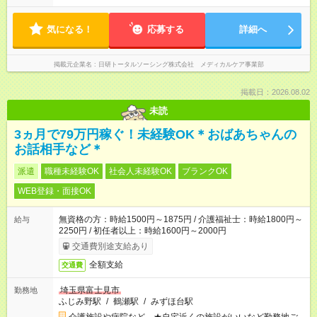
気になる！
応募する
詳細へ
掲載元企業名
日研トータルソーシング株式会社 メディカルケア事業部
掲載日：2026.08.02
未読
3ヵ月で79万円稼ぐ！未経験OK＊おばあちゃんの
お話相手など＊
派遣
職種未経験OK
社会人未経験OK
ブランクOK
WEB登録・面接OK
無資格の方：時給1500円～1875円 / 介護福祉士：時給1800円～
給与
2250円 / 初任者以上：時給1600円～2000円
交通費別途支給あり
全額支給
交通費
埼玉県富士見市
勤務地
ふじみ野駅
/
鶴瀬駅
/
みずほ台駅