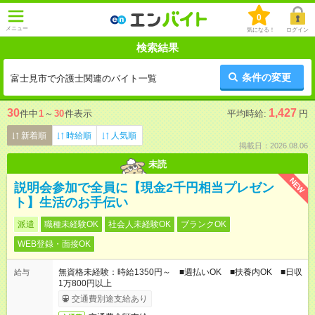
0
メニュー
気になる！
ログイン
検索結果
条件の変更
富士見市で介護士関連のバイト一覧
30
1,427
件中
1
～
30
件表示
平均時給:
円
新着順
時給順
人気順
掲載日：2026.08.06
未読
NEW
説明会参加で全員に【現金2千円相当プレゼン
ト】生活のお手伝い
派遣
職種未経験OK
社会人未経験OK
ブランクOK
WEB登録・面接OK
無資格未経験：時給1350円～ ■週払いOK ■扶養内OK ■日収
給与
1万800円以上
交通費別途支給あり