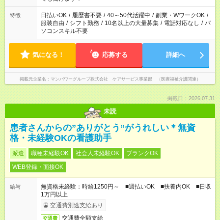
短時間・短期間の就業はご案内が難しい場合があります
日払いOK
/
履歴書不要
/
40～50代活躍中
/
副業・WワークOK
/
特徴
服装自由
/
シフト勤務
/
10名以上の大量募集
/
電話対応なし
/
パ
ソコンスキル不要
気になる！
応募する
詳細へ
掲載元企業名
マンパワーグループ株式会社 ケアサービス事業部 （医療福祉介護関連）
掲載日：2026.07.31
未読
患者さんからの”ありがとう”がうれしい＊無資
格・未経験OKの看護助手
派遣
職種未経験OK
社会人未経験OK
ブランクOK
WEB登録・面接OK
無資格未経験：時給1250円～ ■週払いOK ■扶養内OK ■日収
給与
1万円以上
交通費別途支給あり
交通費全額支給
交通費