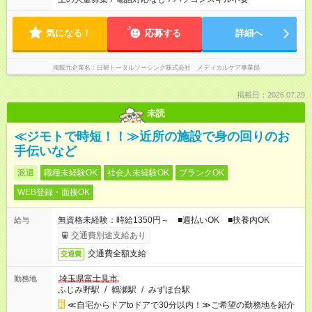
気になる！
応募する
詳細へ
掲載元企業名
日研トータルソーシング株式会社 メディカルケア事業部
掲載日：2026.07.29
未読
≪ジモトで時短！！≫近所の施設で身の回りのお
手伝いなど
派遣
職種未経験OK
社会人未経験OK
ブランクOK
WEB登録・面接OK
無資格未経験：時給1350円～ ■週払いOK ■扶養内OK
給与
交通費別途支給あり
交通費全額支給
交通費
埼玉県富士見市
勤務地
ふじみ野駅
/
鶴瀬駅
/
みずほ台駅
≪自宅からドアtoドアで30分以内！≫ご希望の勤務地を紹介