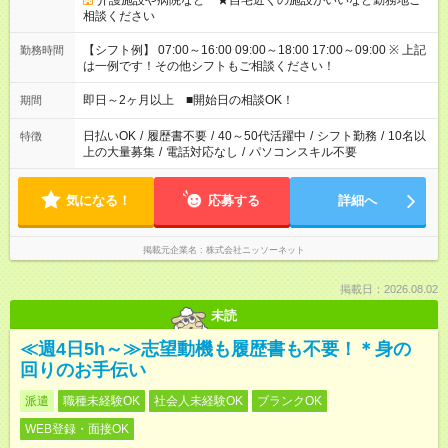
介護施設や病院など ★自宅近くの施設がいいなど勤務地ご
相談ください
【シフト例】 07:00～16:00 09:00～18:00 17:00～09:00 ※ 上記
勤務時間
は一例です！その他シフトもご相談ください！
即日～2ヶ月以上 ■開始日の相談OK！
期間
日払いOK
/
履歴書不要
/
40～50代活躍中
/
シフト勤務
/
10名以
特徴
上の大量募集
/
電話対応なし
/
パソコンスキル不要
気になる！
応募する
詳細へ
掲載元企業名
株式会社ニッソーネット
掲載日：2026.08.02
未読
≪週4日5h～≫志望動機も履歴書も不要！＊身の
回りのお手伝い
派遣
職種未経験OK
社会人未経験OK
ブランクOK
WEB登録・面接OK