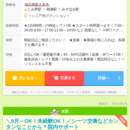
埼玉県富士見市
勤務地
ふじみ野駅
/
鶴瀬駅
/
みずほ台駅
＜シニア向けマンション＞
★1日6時間～の時短シフトOK ★スタート時間選べます！ 7:00～
勤務時間
16:00 9:00～17:00 11:00～19:00 など 残業なし！ ※Wワークの
場合、他のお仕事と合わせ週40時間超の就業はご案内できませ
ん ※法令に基づき、週20時間以上勤務は社会保険への加入対象
開始日はご相談ください！ ★急募 ★職場が気に入れば、長期
期間
となります ※労働者派遣法（日雇い派遣の原則禁止）により、
でも働けます！
短時間・短期間の就業はご案内が難しい場合があります
日払いOK
/
履歴書不要
/
40～50代活躍中
/
副業・WワークOK
/
特徴
服装自由
/
シフト勤務
/
10名以上の大量募集
/
電話対応なし
/
パ
ソコンスキル不要
気になる！
応募する
詳細へ
掲載元企業名
マンパワーグループ株式会社 ケアサービス事業部 （医療福祉介護関連）
掲載日：2026.08.05
未読
NEW
＼8月～OK！未経験OK！／シーツ交換などカン
タンなことから＊院内サポート