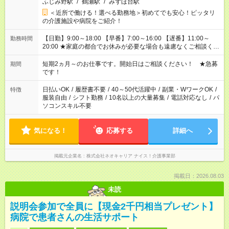
ふじみ野駅
/
鶴瀬駅
/
みずほ台駅
＜近所で働ける！選べる勤務地＞初めてでも安心！ピッタリ
の介護施設や病院をご紹介！
【日勤】9:00～18:00 【早番】7:00～16:00 【遅番】11:00～
勤務時間
20:00 ★家庭の都合でお休みが必要な場合も遠慮なくご相談くだ
さい。
短期2ヵ月～のお仕事です。開始日はご相談ください！ ★急募
期間
です！
日払いOK
/
履歴書不要
/
40～50代活躍中
/
副業・WワークOK
/
特徴
服装自由
/
シフト勤務
/
10名以上の大量募集
/
電話対応なし
/
パ
ソコンスキル不要
気になる！
応募する
詳細へ
掲載元企業名
株式会社ネオキャリア ナイス！介護事業部
掲載日：2026.08.03
未読
説明会参加で全員に【現金2千円相当プレゼント】
病院で患者さんの生活サポート