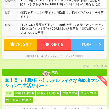
★1日5時間～OK！ （例）9:00～18:00で好きな時間に勤務可
勤務時間
能！ ＞シフト例 9時～14時 11時～15時 13時～18時など ご自身
のご都合に合わせて勤務時間をご相談ください！ ★家庭の都合
でお休みや時間の調整が必要な場合も遠慮なくご相談くださ
短期2ヵ月～のお仕事です。開始日はご相談ください！ ★急募
期間
い。
です！
日払いOK
/
履歴書不要
/
40～50代活躍中
/
副業・WワークOK
/
特徴
服装自由
/
シフト勤務
/
10名以上の大量募集
/
電話対応なし
/
パ
ソコンスキル不要
気になる！
応募する
詳細へ
掲載元企業名
株式会社ネオキャリア ナイス！介護事業部
掲載日：2026.08.05
未読
NEW
富士見市【週3日～】ホテルライクな高齢者マン
ションで生活サポート
派遣
職種未経験OK
社会人未経験OK
大学生歓迎
ブランクOK
WEB登録・面接OK