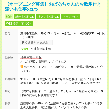
【オープニング募集】おばあちゃんのお散歩付き
添いも仕事の1つ
派遣
職種未経験OK
社会人未経験OK
ブランクOK
WEB登録・面接OK
無資格未経験：時給1350円～ ■週払いOK ■扶養内OK ■日収
給与
1万800円以上
交通費別途支給あり
交通費全額支給
交通費
埼玉県富士見市
勤務地
ふじみ野駅
/
鶴瀬駅
/
みずほ台駅
≪自宅からドアtoドアで30分以内！≫ご希望の勤務地を紹介
します。
9:00～18:00（休憩60分） ■ご希望があれば下記シフトもOK！
勤務時間
早番 7:00～16:00 遅番 10:00～19:00 「家族と休みを合わせた
い」 「余裕を持って夕飯の準備がしたい」 「できれば残業はし
たくない」 など、ご希望を教えてくださいね。 ※Wワーク希望
【現在も積極採用中！急募！】2カ月～ ■ご応募から最短2～3
期間
の方へ 今ご覧のお仕事で希望する勤務時間と、もう1つのお仕事
日後の就業も相談可能です！
の勤務時間。 合計で週40時間を超える場合は応募できません。
履歴書不要
/
40～50代活躍中
/
服装自由
/
シフト勤務
/
10名以
特徴
上の大量募集
/
電話対応なし
/
パソコンスキル不要