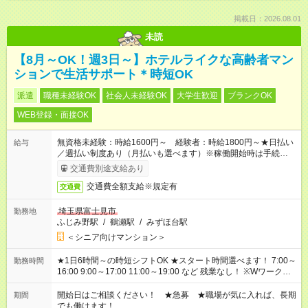
掲載日：2026.08.01
未読
【8月～OK！週3日～】ホテルライクな高齢者マン
ションで生活サポート＊時短OK
派遣
職種未経験OK
社会人未経験OK
大学生歓迎
ブランクOK
WEB登録・面接OK
無資格未経験：時給1600円～ 経験者：時給1800円～★日払い
給与
／週払い制度あり（月払いも選べます）※稼働開始時は手続き完
了次第のお支払いとなります。
交通費別途支給あり
交通費全額支給※規定有
交通費
埼玉県富士見市
勤務地
ふじみ野駅
/
鶴瀬駅
/
みずほ台駅
＜シニア向けマンション＞
★1日6時間～の時短シフトOK ★スタート時間選べます！ 7:00～
勤務時間
16:00 9:00～17:00 11:00～19:00 など 残業なし！ ※Wワークの
場合、他のお仕事と合わせ週40時間超の就業はご案内できませ
ん ※法令に基づき、週20時間以上勤務は社会保険への加入対象
開始日はご相談ください！ ★急募 ★職場が気に入れば、長期
期間
となります ※労働者派遣法（日雇い派遣の原則禁止）により、
でも働けます！