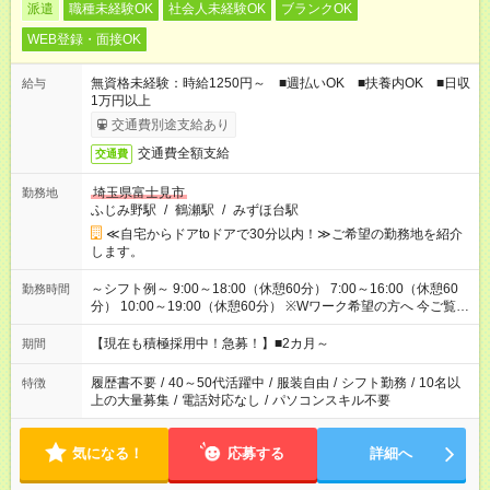
派遣
職種未経験OK
社会人未経験OK
ブランクOK
WEB登録・面接OK
無資格未経験：時給1250円～ ■週払いOK ■扶養内OK ■日収
給与
1万円以上
交通費別途支給あり
交通費全額支給
交通費
埼玉県富士見市
勤務地
ふじみ野駅
/
鶴瀬駅
/
みずほ台駅
≪自宅からドアtoドアで30分以内！≫ご希望の勤務地を紹介
します。
～シフト例～ 9:00～18:00（休憩60分） 7:00～16:00（休憩60
勤務時間
分） 10:00～19:00（休憩60分） ※Wワーク希望の方へ 今ご覧の
お仕事で希望する勤務時間と、もう1つのお仕事の勤務時間の合
計が 週40時間を超えなければOKです。
【現在も積極採用中！急募！】■2カ月～
期間
履歴書不要
/
40～50代活躍中
/
服装自由
/
シフト勤務
/
10名以
特徴
上の大量募集
/
電話対応なし
/
パソコンスキル不要
気になる！
応募する
詳細へ