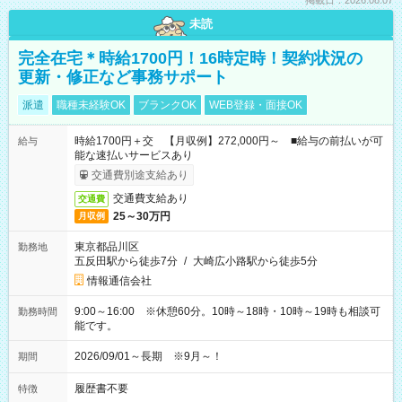
掲載日：2026.08.07
未読
完全在宅＊時給1700円！16時定時！契約状況の
更新・修正など事務サポート
派遣
職種未経験OK
ブランクOK
WEB登録・面接OK
時給1700円＋交 【月収例】272,000円～ ■給与の前払いが可
給与
能な速払いサービスあり
交通費別途支給あり
交通費支給あり
交通費
25～30万円
月収例
東京都品川区
勤務地
五反田駅から徒歩7分
/
大崎広小路駅から徒歩5分
情報通信会社
9:00～16:00 ※休憩60分。10時～18時・10時～19時も相談可
勤務時間
能です。
2026/09/01～長期 ※9月～！
期間
履歴書不要
特徴