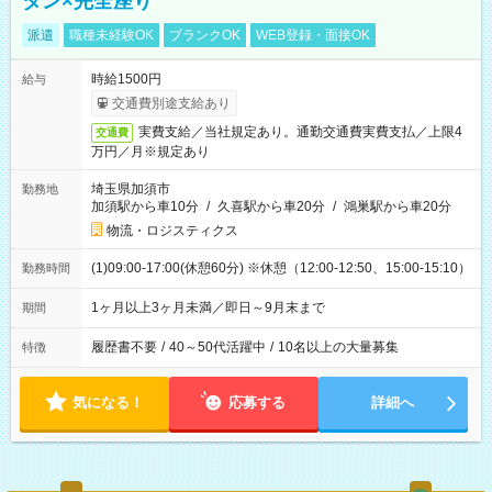
タン×完全座り
派遣
職種未経験OK
ブランクOK
WEB登録・面接OK
時給1500円
給与
交通費別途支給あり
実費支給／当社規定あり。通勤交通費実費支払／上限4
交通費
万円／月※規定あり
埼玉県加須市
勤務地
加須駅から車10分
/
久喜駅から車20分
/
鴻巣駅から車20分
物流・ロジスティクス
(1)09:00-17:00(休憩60分) ※休憩（12:00-12:50、15:00-15:10）
勤務時間
1ヶ月以上3ヶ月未満／即日～9月末まで
期間
履歴書不要
/
40～50代活躍中
/
10名以上の大量募集
特徴
気になる！
応募する
詳細へ