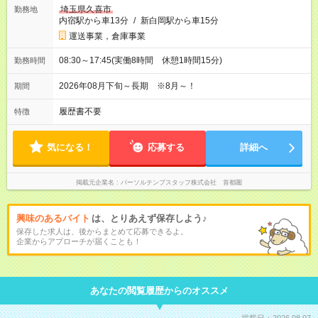
埼玉県久喜市
勤務地
内宿駅から車13分
/
新白岡駅から車15分
運送事業，倉庫事業
08:30～17:45(実働8時間 休憩1時間15分)
勤務時間
2026年08月下旬～長期 ※8月～！
期間
履歴書不要
特徴
気になる！
応募する
詳細へ
掲載元企業名
パーソルテンプスタッフ株式会社 首都圏
興味のあるバイト
は、とりあえず保存しよう♪
保存した求人は、後からまとめて応募できるよ。
企業からアプローチが届くことも！
あなたの閲覧履歴からのオススメ