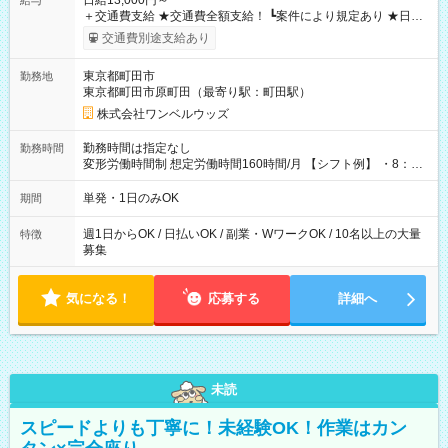
日給13,000円～
給与
＋交通費支給 ★交通費全額支給！ ┗案件により規定あり ★日払
いOK！（規定あり） ┗働いたその日に現金GET♪ お仕事後はコ
交通費別途支給あり
ンビニATMから 日払い分を引き落とせます！ 【試用期間】試
用期間なし
東京都町田市
勤務地
東京都町田市原町田（最寄り駅：町田駅）
株式会社ワンベルウッズ
勤務時間は指定なし
勤務時間
変形労働時間制 想定労働時間160時間/月 【シフト例】 ・8：00
～21：00
単発・1日のみOK
期間
週1日からOK / 日払いOK / 副業・WワークOK / 10名以上の大量
特徴
募集
気になる！
応募する
詳細へ
未読
スピードよりも丁寧に！未経験OK！作業はカン