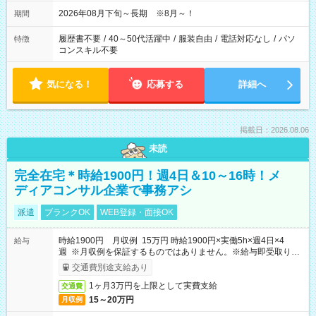
2026年08月下旬～長期 ※8月～！
期間
履歴書不要
/
40～50代活躍中
/
服装自由
/
電話対応なし
/
パソ
特徴
コンスキル不要
気になる！
応募する
詳細へ
掲載日：2026.08.06
未読
完全在宅＊時給1900円！週4日＆10～16時！メ
ディアコンサル企業で事務アシ
派遣
ブランクOK
WEB登録・面接OK
時給1900円 月収例 15万円 時給1900円×実働5h×週4日×4
給与
週 ※月収例を保証するものではありません。※給与即受取りサ
ービス利用可（利用条件有）
交通費別途支給あり
1ヶ月3万円を上限として実費支給
交通費
15～20万円
月収例