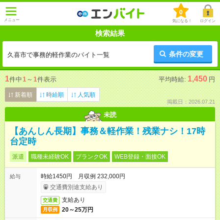
0
メニュー
気になる！
ログイン
検索結果
条件の変更
久喜市で事務的軽作業のバイト一覧
1
1,450
件中
1
～
1
件表示
平均時給:
円
新着順
時給順
人気順
掲載日：2026.07.21
未読
【あんしん長期】事務＆軽作業！残業ナシ！17時
台定時
派遣
職種未経験OK
ブランクOK
WEB登録・面接OK
時給1450円 月収例 232,000円
給与
交通費別途支給あり
支給あり
交通費
20～25万円
月収例