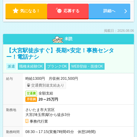
気になる！
応募する
詳細へ
掲載日：2026.08.06
未読
【大宮駅徒歩すぐ】長期×安定！事務センタ
ー！電話ナシ
派遣
職種未経験OK
ブランクOK
WEB登録・面接OK
時給1300円 月収例 201,500円
給与
交通費別途支給あり
全額支給
交通費
20～25万円
月収例
さいたま市大宮区
勤務地
大宮(埼玉県)駅から徒歩3分
事務代行業
08:30～17:15(実働7時間45分 休憩1時間)
勤務時間