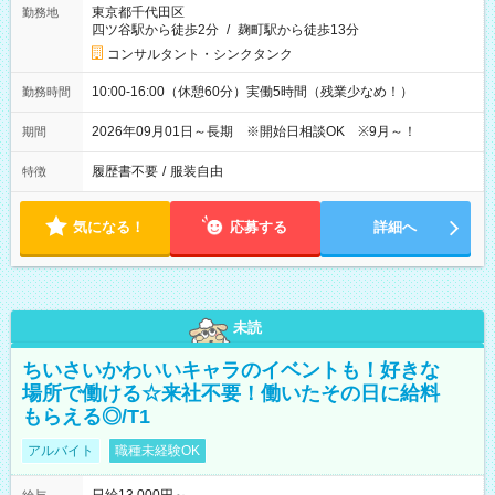
東京都千代田区
勤務地
四ツ谷駅から徒歩2分
/
麹町駅から徒歩13分
コンサルタント・シンクタンク
10:00-16:00（休憩60分）実働5時間（残業少なめ！）
勤務時間
2026年09月01日～長期 ※開始日相談OK ※9月～！
期間
履歴書不要
/
服装自由
特徴
気になる！
応募する
詳細へ
未読
ちいさいかわいいキャラのイベントも！好きな
場所で働ける☆来社不要！働いたその日に給料
もらえる◎/T1
アルバイト
職種未経験OK