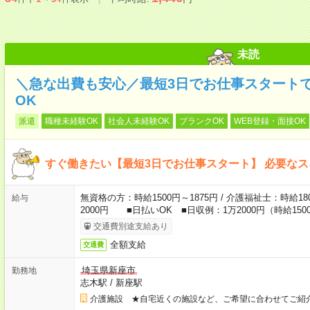
未読
＼急な出費も安心／最短3日でお仕事スタート
OK
派遣
職種未経験OK
社会人未経験OK
ブランクOK
WEB登録・面接OK
すぐ働きたい【最短3日でお仕事スタート】 必要な
無資格の方：時給1500円～1875円 / 介護福祉士：時給180
給与
2000円 ■日払いOK ■日収例：1万2000円（時給1500
交通費別途支給あり
全額支給
交通費
埼玉県新座市
勤務地
志木駅
/
新座駅
介護施設 ★自宅近くの施設など、ご希望に合わせてご紹