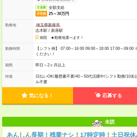
全額支給
交通費
25～30万円
月収例
埼玉県新座市
勤務地
志木駅
/
新座駅
病院 ★勤務地選べます！
【シフト例】 07:00～16:00 09:00～18:00 17:00
勤務時間
ください！
即日～2ヶ月以上
期間
日払いOK
/
履歴書不要
/
40～50代活躍中
/
シフト勤務
/
10名
特徴
ル不要
気になる！
応募する
未読
あんしん長期！残業ナシ！17時定時！土日祝休