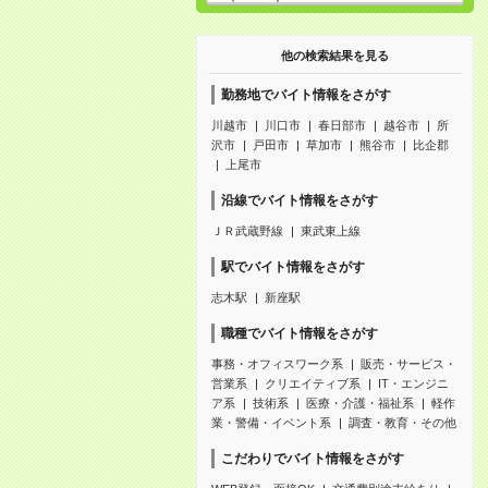
他の検索結果を見る
勤務地でバイト情報をさがす
川越市
川口市
春日部市
越谷市
所
沢市
戸田市
草加市
熊谷市
比企郡
上尾市
沿線でバイト情報をさがす
ＪＲ武蔵野線
東武東上線
駅でバイト情報をさがす
志木駅
新座駅
職種でバイト情報をさがす
事務・オフィスワーク系
販売・サービス・
営業系
クリエイティブ系
IT・エンジニ
ア系
技術系
医療・介護・福祉系
軽作
業・警備・イベント系
調査・教育・その他
こだわりでバイト情報をさがす