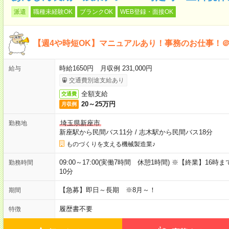
派遣
職種未経験OK
ブランクOK
WEB登録・面接OK
【週4や時短OK】マニュアルあり！事務のお仕事！＠1
時給1650円 月収例 231,000円
給与
交通費別途支給あり
全額支給
交通費
20～25万円
月収例
埼玉県新座市
勤務地
新座駅から民間バス11分
/
志木駅から民間バス18分
ものづくりを支える機械製造業♪
09:00～17:00(実働7時間 休憩1時間) ※【終業】1
勤務時間
10分
【急募】即日～長期 ※8月～！
期間
履歴書不要
特徴