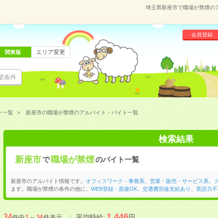
埼玉県新座市で職場が禁煙の
会員登録
エリア変更
関東版
望条件
ト一覧
新座市の職場が禁煙のアルバイト・バイト一覧
検索結果
新座市
職場が禁煙
で
のバイト一覧
新座市のアルバイト情報です。
オフィスワーク・事務系
、
営業・販売・サービス系
、
ます。職場が禁煙の条件の他に、
WEB登録・面接OK
、
交通費別途支給あり
、
英語力不
1,446
34
平均時給:
円
件中
1
～
34
件表示