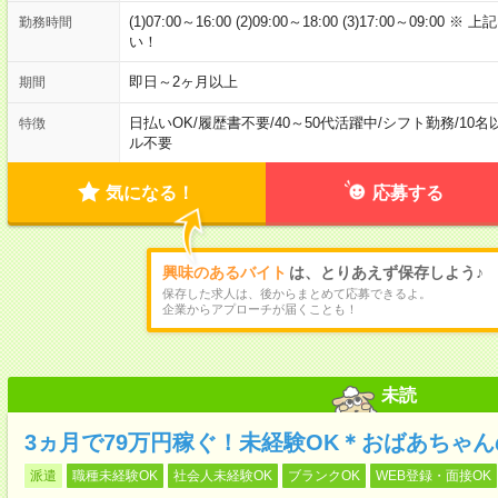
(1)07:00～16:00 (2)09:00～18:00 (3)17:00～
勤務時間
い！
即日～2ヶ月以上
期間
日払いOK
/
履歴書不要
/
40～50代活躍中
/
シフト勤務
/
10名
特徴
ル不要
気になる！
応募する
興味のあるバイト
は、とりあえず保存しよう♪
保存した求人は、後からまとめて応募できるよ。
企業からアプローチが届くことも！
未読
3ヵ月で79万円稼ぐ！未経験OK＊おばあちゃ
派遣
職種未経験OK
社会人未経験OK
ブランクOK
WEB登録・面接OK