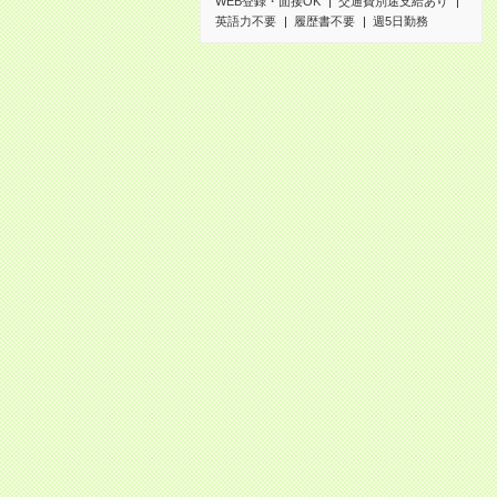
WEB登録・面接OK
交通費別途支給あり
英語力不要
履歴書不要
週5日勤務