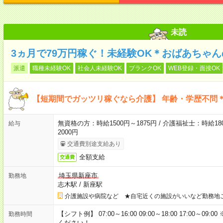
未読
3ヵ月で79万円稼ぐ！未経験OK＊おばあちゃ
派遣
職種未経験OK
社会人未経験OK
ブランクOK
WEB登録・面接OK
【短期間でガッツリ稼ぐなら介護】 年齢・学歴不問＊
無資格の方：時給1500円～1875円 / 介護福祉士：時給180
給与
2000円
交通費別途支給あり
全額支給
交通費
埼玉県新座市
勤務地
志木駅
/
新座駅
介護施設や病院など ★自宅近くの施設がいいなど勤務地
【シフト例】 07:00～16:00 09:00～18:00 17:00
勤務時間
ください！