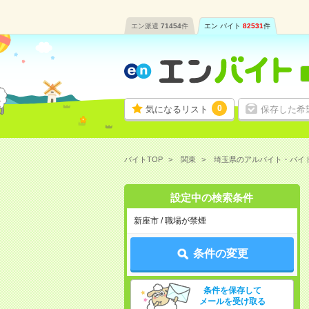
エン派遣
71454
件
エン バイト
82531
件
0
気になるリスト
保存した希
バイトTOP
関東
埼玉県のアルバイト・バイ
設定中の検索条件
新座市 / 職場が禁煙
条件の変更
条件を保存して
メールを受け取る