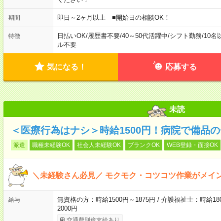
即日～2ヶ月以上 ■開始日の相談OK！
期間
日払いOK
/
履歴書不要
/
40～50代活躍中
/
シフト勤務
/
10名
特徴
ル不要
気になる！
応募する
未読
＜医療行為はナシ＞時給1500円！病院で備品
派遣
職種未経験OK
社会人未経験OK
ブランクOK
WEB登録・面接OK
＼未経験さん必見／ モクモク・コツコツ作業がメイ
無資格の方：時給1500円～1875円 / 介護福祉士：時給180
給与
2000円
交通費別途支給あり