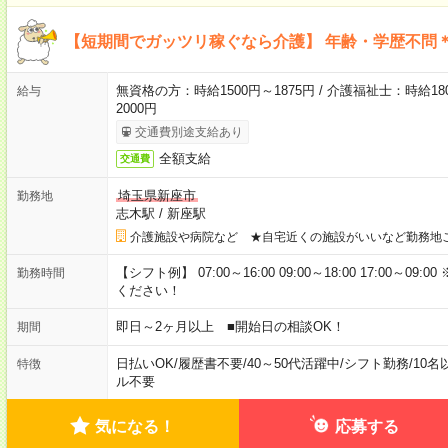
【短期間でガッツリ稼ぐなら介護】 年齢・学歴不問＊
無資格の方：時給1500円～1875円 / 介護福祉士：時給180
給与
2000円
交通費別途支給あり
全額支給
交通費
埼玉県新座市
勤務地
志木駅
/
新座駅
介護施設や病院など ★自宅近くの施設がいいなど勤務地
【シフト例】 07:00～16:00 09:00～18:00 17:00
勤務時間
ください！
即日～2ヶ月以上 ■開始日の相談OK！
期間
日払いOK
/
履歴書不要
/
40～50代活躍中
/
シフト勤務
/
10名
特徴
ル不要
気になる！
応募する