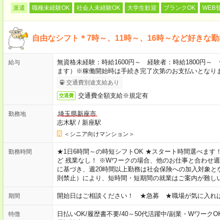
派遣
職種未経験OK
社会人未経験OK
大学生歓迎
ブランクOK
WEB
自由なシフト＊7時～、11時～、16時～など好きな
無資格未経験：時給1600円～ 経験者：時給1800円
給与
ます）※稼働開始時は手続き完了次第のお支払いとなり
交通費別途支給あり
交通費全額支給※規定有
交通費
埼玉県新座市
勤務地
志木駅
/
新座駅
＜シニア向けマンション＞
★1日6時間～の時短シフトOK ★スタート時間選べます！ 7:00～16
勤務時間
ど 残業なし！ ※Wワークの場合、他のお仕事と合わせ週
に基づき、週20時間以上勤務は社会保険への加入対象と
則禁止）により、短時間・短期間の就業はご案内が難し
開始日はご相談ください！ ★急募 ★職場が気に入れ
期間
日払いOK
/
履歴書不要
/
40～50代活躍中
/
副業・WワークO
特徴