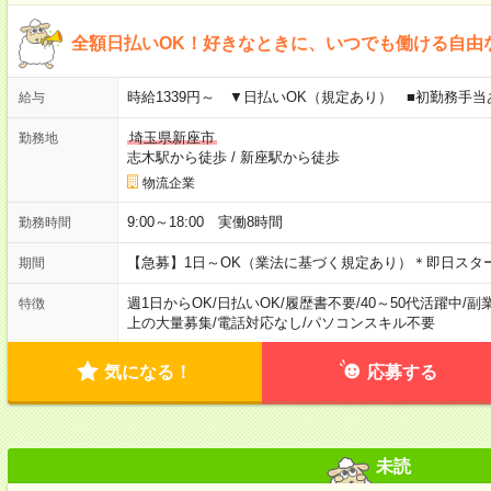
全額日払いOK！好きなときに、いつでも働ける自由
時給1339円～ ▼日払いOK（規定あり） ■初勤務手
給与
埼玉県新座市
勤務地
志木駅から徒歩
/
新座駅から徒歩
物流企業
9:00～18:00 実働8時間
勤務時間
【急募】1日～OK（業法に基づく規定あり）＊即日スタ
期間
週1日からOK
/
日払いOK
/
履歴書不要
/
40～50代活躍中
/
副
特徴
上の大量募集
/
電話対応なし
/
パソコンスキル不要
気になる！
応募する
未読