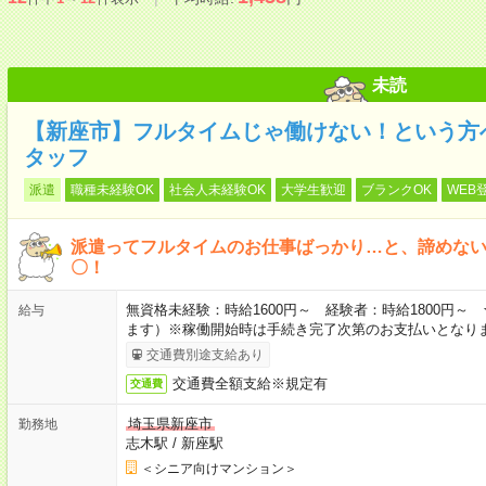
未読
【新座市】フルタイムじゃ働けない！という方
タッフ
派遣
職種未経験OK
社会人未経験OK
大学生歓迎
ブランクOK
WEB
派遣ってフルタイムのお仕事ばっかり…と、諦めな
〇！
無資格未経験：時給1600円～ 経験者：時給1800円
給与
ます）※稼働開始時は手続き完了次第のお支払いとなり
交通費別途支給あり
交通費全額支給※規定有
交通費
埼玉県新座市
勤務地
志木駅
/
新座駅
＜シニア向けマンション＞