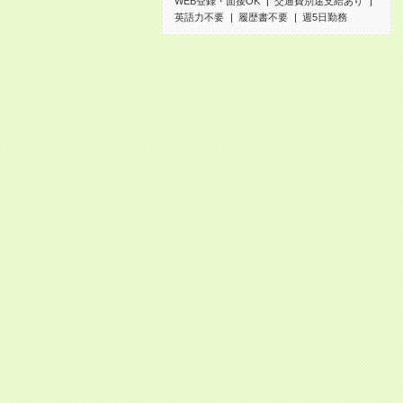
WEB登録・面接OK
交通費別途支給あり
英語力不要
履歴書不要
週5日勤務