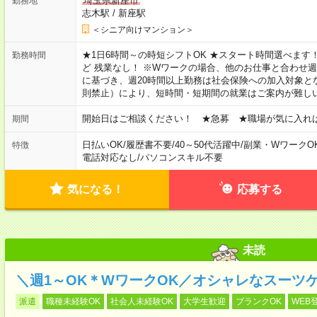
埼玉県新座市
勤務地
志木駅
/
新座駅
＜シニア向けマンション＞
★1日6時間～の時短シフトOK ★スタート時間選べます！ 7:00～16
勤務時間
ど 残業なし！ ※Wワークの場合、他のお仕事と合わせ週
に基づき、週20時間以上勤務は社会保険への加入対象と
則禁止）により、短時間・短期間の就業はご案内が難し
開始日はご相談ください！ ★急募 ★職場が気に入れ
期間
日払いOK
/
履歴書不要
/
40～50代活躍中
/
副業・WワークO
特徴
電話対応なし
/
パソコンスキル不要
気になる！
応募する
未読
＼週1～OK＊WワークOK／オシャレなスーツ
派遣
職種未経験OK
社会人未経験OK
大学生歓迎
ブランクOK
WEB