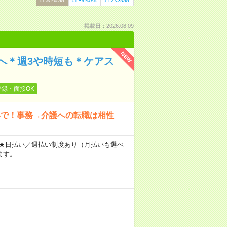
掲載日：2026.08.09
NEW
へ＊週3や時短も＊ケアス
登録・面接OK
いで！事務→介護への転職は相性
～ ★日払い／週払い制度あり（月払いも選べ
ます。