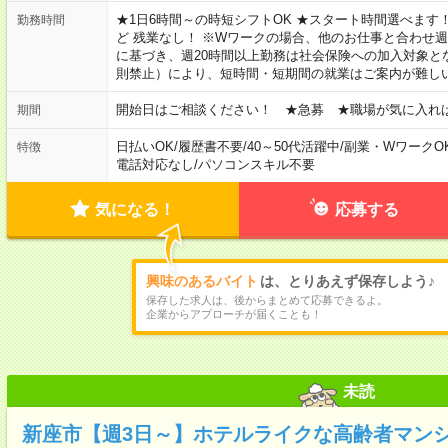
★1日6時間～の時短シフトOK ★スタート時間選べます！ 7:00～16
勤務時間
ど 残業なし！ ※Wワークの場合、他のお仕事と合わせ週
に基づき、週20時間以上勤務は社会保険への加入対象と
則禁止）により、短時間・短期間の就業はご案内が難し
開始日はご相談ください！ ★急募 ★職場が気に入れ
期間
日払いOK
/
履歴書不要
/
40～50代活躍中
/
副業・WワークO
特徴
電話対応なし
/
パソコンスキル不要
気になる！
応募する
興味のあるバイト
は、とりあえず保存しよう♪
保存した求人は、後からまとめて応募できるよ。
企業からアプローチが届くことも！
未読
新座市【週3日～】ホテルライクな高齢者マン