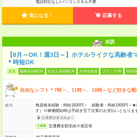
電話対応なし
/
パソコンスキル不要
気になる！
応募する
未読
【8月～OK！週3日～】ホテルライクな高齢者
＊時短OK
派遣
職種未経験OK
社会人未経験OK
大学生歓迎
ブランクOK
WEB
自由なシフト＊7時～、11時～、16時～など好きな
無資格未経験：時給1600円～ 経験者：時給1800円
給与
す）※稼働開始時は手続き完了次第のお支払いとなりま
交通費別途支給あり
交通費全額支給※規定有
交通費