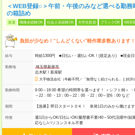
＜WEB登録○＞午前・午後のみなど選べる勤務
の箱詰め
派遣
職種未経験OK
社会人未経験OK
大学生歓迎
ブランクOK
WEB
負担が少なめ！“しんどくない”軽作業多数あります
時給1300円 ■日払い・週払いOK！(規定あり) ■現
給与
埼玉県新座市
勤務地
志木駅
/
新座駅
大手物流会社（年齢不問／「無理なく続けられる」と好評
9:00～18:00 希望の時間帯を選べます！ ＜シフト例＞ ・8：3
勤務時間
～22：00 ・13：00～22：00 ・22：00～翌6：00 など
【急募】即日スタートＯＫ！ 単発1日のみから働けます
期間
週1日からOK
/
日払いOK
/
履歴書不要
/
40～50代活躍中
/
副
特徴
応なし
/
パソコンスキル不要