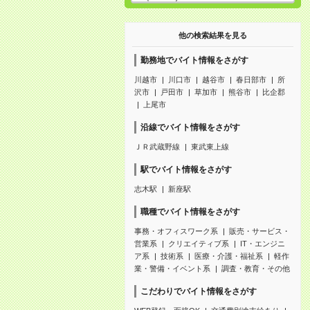
他の検索結果を見る
勤務地でバイト情報をさがす
川越市
川口市
越谷市
春日部市
所
沢市
戸田市
草加市
熊谷市
比企郡
上尾市
沿線でバイト情報をさがす
ＪＲ武蔵野線
東武東上線
駅でバイト情報をさがす
志木駅
新座駅
職種でバイト情報をさがす
事務・オフィスワーク系
販売・サービス・
営業系
クリエイティブ系
IT・エンジニ
ア系
技術系
医療・介護・福祉系
軽作
業・警備・イベント系
調査・教育・その他
こだわりでバイト情報をさがす