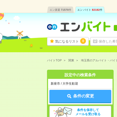
エン派遣
71570
件
エン バイト
82182
件
0
気になるリスト
保存した希
バイトTOP
関東
埼玉県のアルバイト・バイ
設定中の検索条件
新座市 / 大学生歓迎
条件の変更
条件を保存して
メールを受け取る