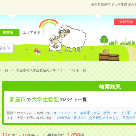
埼玉県新座市で大学生歓迎の
会員登録
エリア変更
関東版
望条件
ト一覧
新座市の大学生歓迎のアルバイト・バイト一覧
検索結果
新座市
大学生歓迎
で
のバイト一覧
新座市のアルバイト情報です。
オフィスワーク・事務系
、
営業・販売・サービス系
、
ます。大学生歓迎の条件の他に、
WEB登録・面接OK
、
交通費別途支給あり
、
英語力不
1,458
12
平均時給:
円
件中
1
～
12
件表示