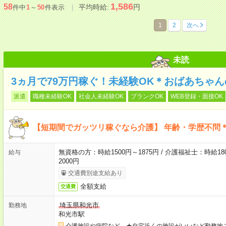
1,586
58
平均時給:
円
件中
1
～
50
件表示
1
2
次へ
未読
3ヵ月で79万円稼ぐ！未経験OK＊おばあちゃ
派遣
職種未経験OK
社会人未経験OK
ブランクOK
WEB登録・面接OK
【短期間でガッツリ稼ぐなら介護】 年齢・学歴不問＊
無資格の方：時給1500円～1875円 / 介護福祉士：時給180
給与
2000円
交通費別途支給あり
全額支給
交通費
埼玉県和光市
勤務地
和光市駅
介護施設や病院など ★自宅近くの施設がいいなど勤務地