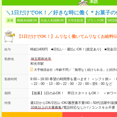
未読
＼1日だけでOK！／好きな時に働く＊お菓子の
派遣
職種未経験OK
社会人未経験OK
大学生歓迎
ブランクOK
WEB
【1日だけでOK！】ムリなく働いてムリなくお給料G
時給1400円 ■日払い・週払いOK！(規定あり) ■現金
給与
埼玉県和光市
勤務地
和光市駅
大手物流会社（年齢不問／「無理なく続けられる」と好評
9:00～18:00 希望の時間帯を選べます！ ＜シフト例＞ ・8：3
勤務時間
～22：00 ・13：00～22：00 ・22：00～翌6：00 など
【急募】1日のみOK！ 即日スタートもOK！ ＜Ｗワ
期間
週1日からOK
/
日払いOK
/
履歴書不要
/
40～50代活躍中
/
副
特徴
10名以上の大量募集
/
電話対応なし
/
パソコンスキル不要