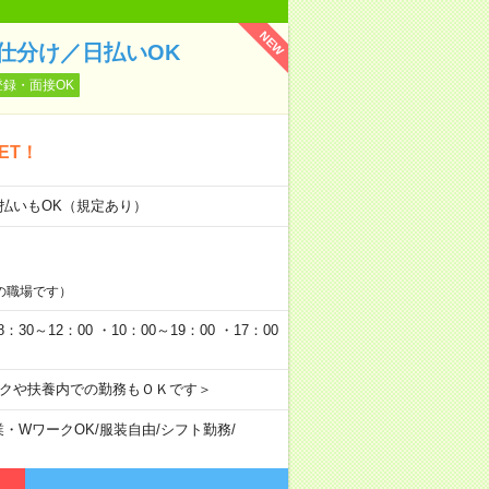
NEW
仕分け／日払いOK
登録・面接OK
ET！
日払いもOK（規定あり）
の職場です）
0～12：00 ・10：00～19：00 ・17：00
ークや扶養内での勤務もＯＫです＞
業・WワークOK
/
服装自由
/
シフト勤務
/