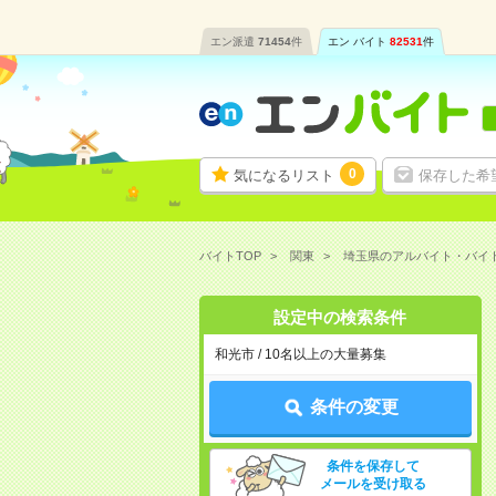
エン派遣
71454
件
エン バイト
82531
件
0
気になるリスト
保存した希
バイトTOP
関東
埼玉県のアルバイト・バイ
設定中の検索条件
和光市 / 10名以上の大量募集
条件の変更
条件を保存して
メールを受け取る