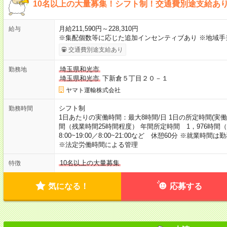
10名以上の大量募集！シフト制！交通費別途支給あ
月給211,590円～228,310円
給与
※集配個数等に応じた追加インセンティブあり ※地域手
交通費別途支給あり
埼玉県和光市
勤務地
埼玉県和光市
下新倉５丁目２０－１
ヤマト運輸株式会社
シフト制
勤務時間
1日あたりの実働時間：最大8時間/日 1日の所定時間(実働)
間（残業時間25時間程度） 年間所定時間 1，976時間
8:00~19:00／8:00~21:00など 休憩60分 ※就業
※法定労働時間による管理
10名以上の大量募集
特徴
気になる！
応募する