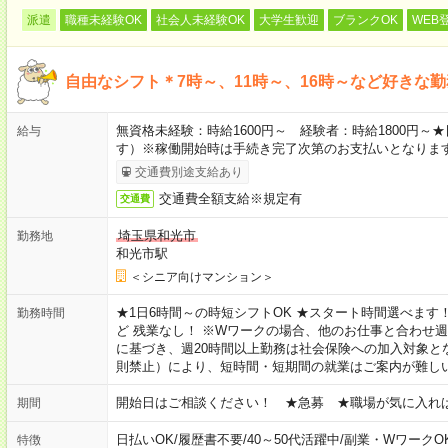
派遣
職種未経験OK
社会人未経験OK
大学生歓迎
ブランクOK
WEB
自由なシフト＊7時～、11時～、16時～など好きな
無資格未経験：時給1600円～ 経験者：時給1800円
給与
す）※稼働開始時は手続き完了次第のお支払いとなりま
交通費別途支給あり
交通費全額支給※規定有
交通費
埼玉県和光市
勤務地
和光市駅
＜シニア向けマンション＞
★1日6時間～の時短シフトOK ★スタート時間選べます！ 7:00～16
勤務時間
ど 残業なし！ ※Wワークの場合、他のお仕事と合わせ週
に基づき、週20時間以上勤務は社会保険への加入対象と
則禁止）により、短時間・短期間の就業はご案内が難し
開始日はご相談ください！ ★急募 ★職場が気に入れ
期間
日払いOK
/
履歴書不要
/
40～50代活躍中
/
副業・WワークO
特徴