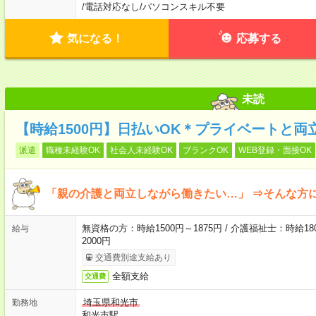
/
電話対応なし
/
パソコンスキル不要
気になる！
応募する
未読
【時給1500円】日払いOK＊プライベートと両
派遣
職種未経験OK
社会人未経験OK
ブランクOK
WEB登録・面接OK
「親の介護と両立しながら働きたい…」 ⇒そんな方
無資格の方：時給1500円～1875円 / 介護福祉士：時給180
給与
2000円
交通費別途支給あり
全額支給
交通費
埼玉県和光市
勤務地
和光市駅