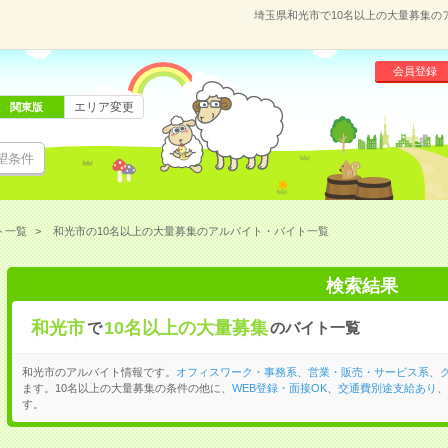
埼玉県和光市で10名以上の大量募集の
会員登録
エリア変更
関東版
望条件
ト一覧
和光市の10名以上の大量募集のアルバイト・バイト一覧
検索結果
和光市
10名以上の大量募集
で
のバイト一覧
和光市のアルバイト情報です。
オフィスワーク・事務系
、
営業・販売・サービス系
、
ます。10名以上の大量募集の条件の他に、
WEB登録・面接OK
、
交通費別途支給あり
、
す。