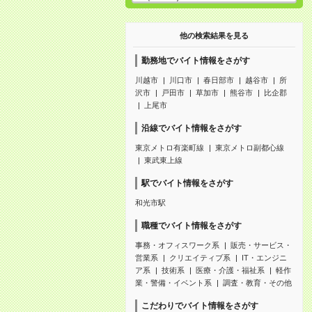
他の検索結果を見る
勤務地でバイト情報をさがす
川越市
川口市
春日部市
越谷市
所
沢市
戸田市
草加市
熊谷市
比企郡
上尾市
沿線でバイト情報をさがす
東京メトロ有楽町線
東京メトロ副都心線
東武東上線
駅でバイト情報をさがす
和光市駅
職種でバイト情報をさがす
事務・オフィスワーク系
販売・サービス・
営業系
クリエイティブ系
IT・エンジニ
ア系
技術系
医療・介護・福祉系
軽作
業・警備・イベント系
調査・教育・その他
こだわりでバイト情報をさがす