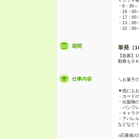
＜シフト
・8：30～
・10：00
・17：00
・13：00
・22：00
期間
単発（1
【急募】1
勤務もＯ
仕事内容
＼お菓子
▼他にも
・カード
・出版物
・パンフ
・キャラ
・アパレ
などなど
○応募後の