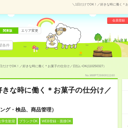
＼1日だけでOK！／好きな時に働く＊お菓
会員登録
エリア変更
関東版
望条件
日だけでOK！／好きな時に働く＊お菓子の仕分け／日払いOK(110250327）
No.MWPT2690811160
好きな時に働く＊お菓子の仕分け／
ング・検品、商品管理）
大学生歓迎
ブランクOK
WEB登録・面接OK