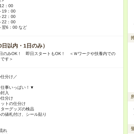
例＞
12：00
～19：00
～22：00
～22：00
～翌6：00 など
0日以内・1日のみ）
日のみOK！ 即日スタートもOK！ ＜Ｗワークや扶養内での
Ｋです＞
の仕分け／
お仕事いっぱい！▼
の封入
の仕分け
レットの仕分け
クターグッズの検品
ルの値札付け、シール貼り
！
流れ