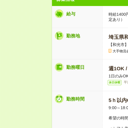
給与
時給140
定あり）
勤務地
埼玉県
【和光市
大手物流
勤務曜日
週1OK 
1日のみO
平
休日休暇
勤務時間
5ｈ以内O
9:00～18:
希望の時