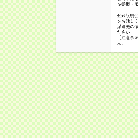
※髪型・
登録説明
をお話し
派遣先の
ださい
【注意事項
ん。