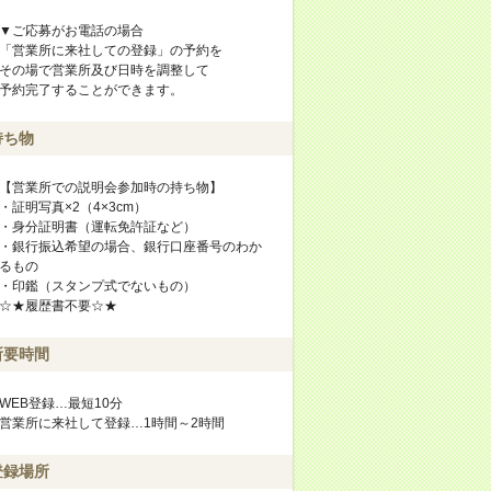
▼ご応募がお電話の場合
「営業所に来社しての登録」の予約を
その場で営業所及び日時を調整して
予約完了することができます。
持ち物
【営業所での説明会参加時の持ち物】
・証明写真×2（4×3cm）
・身分証明書（運転免許証など）
・銀行振込希望の場合、銀行口座番号のわか
るもの
・印鑑（スタンプ式でないもの）
☆★履歴書不要☆★
所要時間
WEB登録…最短10分
営業所に来社して登録…1時間～2時間
登録場所