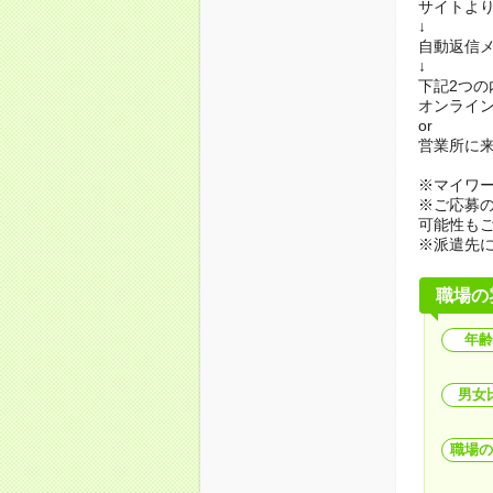
サイトよ
↓
自動返信メ
↓
下記2つ
オンライ
or
営業所に
※マイワ
※ご応募
可能性も
※派遣先
職場の
年齢
男女
職場の