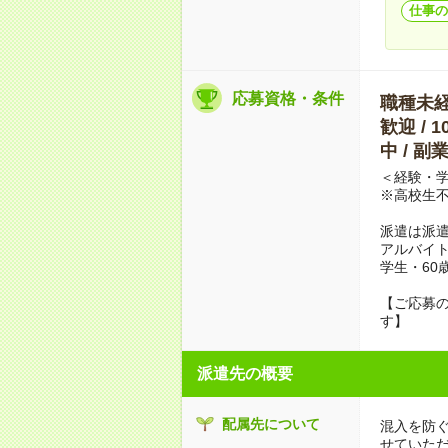
仕事の
応募資格・条件
職種未経験
歓迎 / 
中 / 
＜経験・学
※高校生
派遣は派
アルバイト
学生・60
【ご応募の
す】
派遣先の概要
配属先について
混入を防
せていた