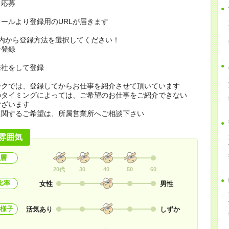
り応募
ールより登録用のURLが届きます
の内から登録方法を選択してください！
ン登録
来社をして登録
ークでは、登録してからお仕事を紹介させて頂いています
のタイミングによっては、ご希望のお仕事をご紹介できない
ございます
に関するご希望は、所属営業所へご相談下さい
雰囲気
層
20代
30
40
50
60
比率
女性
男性
様子
活気あり
しずか