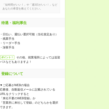
「短時間がいい！」や「週3日がいい！」など
あなたの希望を教えてください。
待遇・福利厚生
・日払い、週払い選択可能（当社規定あり）
・残業手当
・リーダー手当
・深夜手当
その他、就業場所によっては送迎
ポイント！
バスなどもありますよ！
登録について
▼ご応募がWEBの場合
応募後、自動返信メールに記載されている
URLをクリックすると
「来社不要のWEB登録」か
「営業所に来社して登録」のどちらかを選択
できます。