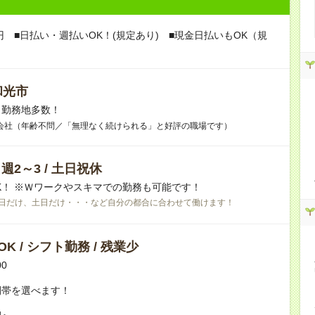
0円 ■日払い・週払いOK！(規定あり) ■現金日払いもOK（規
和光市
】勤務地多数！
会社（年齢不問／「無理なく続けられる」と好評の職場です）
/ 週2～3 / 土日祝休
K！ ※Ｗワークやスキマでの勤務も可能です！
日だけ、土日だけ・・・など自分の都合に合わせて働けます！
K / シフト勤務 / 残業少
00
間帯を選べます！