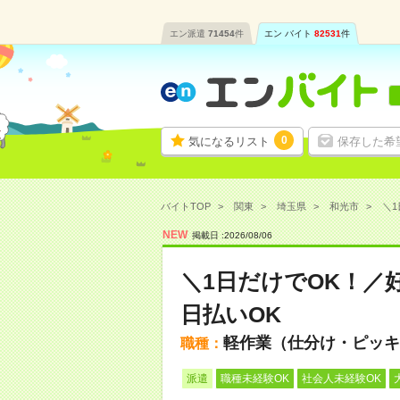
エン派遣
71454
件
エン バイト
82531
件
0
気になるリスト
保存した希
バイトTOP
関東
埼玉県
和光市
＼1
NEW
掲載日 :
2026
/
08
/
06
＼1日だけでOK！／
日払いOK
軽作業（仕分け・ピッキ
職種：
派遣
職種未経験OK
社会人未経験OK