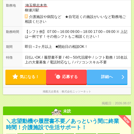
埼玉県志木市
勤務地
柳瀬川駅
介護施設や病院など ★自宅近くの施設がいいなど勤務地ご
相談ください
【シフト例】 07:00～16:00 09:00～18:00 17:00～09:00 ※ 上記
勤務時間
は一例です！その他シフトもご相談ください！
即日～2ヶ月以上 ■開始日の相談OK！
期間
日払いOK
/
履歴書不要
/
40～50代活躍中
/
シフト勤務
/
10名以
特徴
上の大量募集
/
電話対応なし
/
パソコンスキル不要
気になる！
応募する
詳細へ
掲載元企業名
株式会社ニッソーネット
掲載日：2026.08.07
未読
NEW
＼志望動機や履歴書不要／あっという間に終業
時間！介護施設で生活サポート！