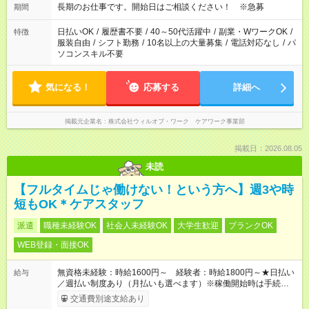
長期のお仕事です。開始日はご相談ください！ ※急募
期間
日払いOK
/
履歴書不要
/
40～50代活躍中
/
副業・WワークOK
/
特徴
服装自由
/
シフト勤務
/
10名以上の大量募集
/
電話対応なし
/
パ
ソコンスキル不要
気になる！
応募する
詳細へ
掲載元企業名
株式会社ウィルオブ・ワーク ケアワーク事業部
掲載日：2026.08.05
未読
【フルタイムじゃ働けない！という方へ】週3や時
短もOK＊ケアスタッフ
派遣
職種未経験OK
社会人未経験OK
大学生歓迎
ブランクOK
WEB登録・面接OK
無資格未経験：時給1600円～ 経験者：時給1800円～★日払い
給与
／週払い制度あり（月払いも選べます）※稼働開始時は手続き完
了次第のお支払いとなります。
交通費別途支給あり