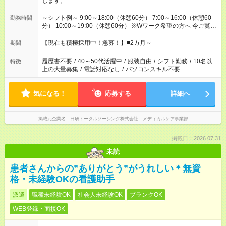
します。
～シフト例～ 9:00～18:00（休憩60分） 7:00～16:00（休憩60
勤務時間
分） 10:00～19:00（休憩60分） ※Wワーク希望の方へ 今ご覧の
お仕事で希望する勤務時間と、もう1つのお仕事の勤務時間の合
計が 週40時間を超えなければOKです。
【現在も積極採用中！急募！】■2カ月～
期間
履歴書不要
/
40～50代活躍中
/
服装自由
/
シフト勤務
/
10名以
特徴
上の大量募集
/
電話対応なし
/
パソコンスキル不要
気になる！
応募する
詳細へ
掲載元企業名
日研トータルソーシング株式会社 メディカルケア事業部
掲載日：2026.07.31
未読
患者さんからの”ありがとう”がうれしい＊無資
格・未経験OKの看護助手
派遣
職種未経験OK
社会人未経験OK
ブランクOK
WEB登録・面接OK