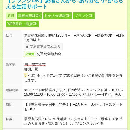
【ブランクOK】患者さんから”ありがとう”がもら
える生活サポート
派遣
職種未経験OK
社会人未経験OK
ブランクOK
WEB登録・面接OK
無資格未経験：時給1250円～ ■週払いOK ■扶養内OK ■日収
給与
1万円以上
交通費別途支給あり
交通費全額支給
交通費
埼玉県志木市
勤務地
柳瀬川駅
≪自宅からドアtoドアで30分以内！≫ご希望の勤務地を紹介
します。
★スタート時間選べます／1日5時間～OK ～シフト例～ 10:00～
勤務時間
15:00 11:00～16:00 12:00～17:00 など 上記は一例です。その他
シフトもご相談ください。 ※Wワークの場合当社と合わせて法
定労働時間が週40時間を超えなければOKです。
【現在も積極採用中！急募！】■2カ月～ 8月～、9月スタート
期間
もOK！
履歴書不要
/
40～50代活躍中
/
服装自由
/
シフト勤務
/
10名以
特徴
上の大量募集
/
電話対応なし
/
パソコンスキル不要