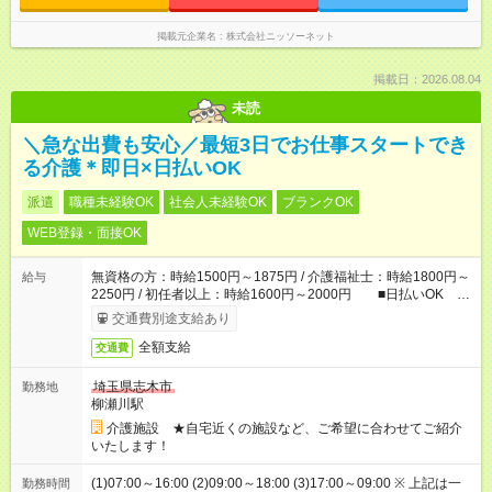
掲載元企業名
株式会社ニッソーネット
掲載日：2026.08.04
未読
＼急な出費も安心／最短3日でお仕事スタートでき
る介護＊即日×日払いOK
派遣
職種未経験OK
社会人未経験OK
ブランクOK
WEB登録・面接OK
無資格の方：時給1500円～1875円 / 介護福祉士：時給1800円～
給与
2250円 / 初任者以上：時給1600円～2000円 ■日払いOK ■
日収例：1万2000円（時給1500円×8h）
交通費別途支給あり
全額支給
交通費
埼玉県志木市
勤務地
柳瀬川駅
介護施設 ★自宅近くの施設など、ご希望に合わせてご紹介
いたします！
(1)07:00～16:00 (2)09:00～18:00 (3)17:00～09:00 ※ 上記は一
勤務時間