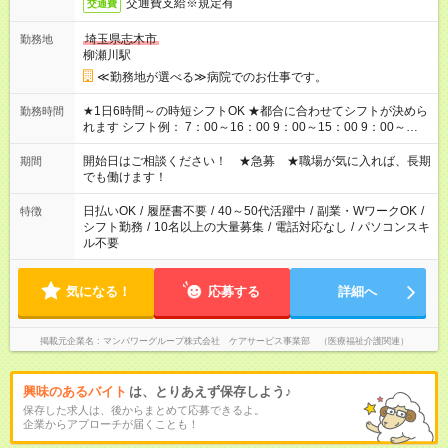
交通費支給※規定有
交通費
埼玉県志木市
勤務地
柳瀬川駅
≪勤務地が選べる≫病院でのお仕事です。
★1日6時間～の時短シフトOK ★都合に合わせてシフトが決めら
勤務時間
れます シフト例： 7：00～16：00 9：00～15：00 9：00～
18：00 11：00～20：00 など ※Wワークの場合、他のお仕事と
合わせ週40時間超の就業はご案内できません ※法令に基づき、
開始日はご相談ください！ ★急募 ★職場が気に入れば、長期
期間
週20時間以上勤務は社会保険への加入対象となります ※労働者
でも働けます！
派遣法（日雇い派遣の原則禁止）により、短時間・短期間の就
業はご案内が難しい場合があります
日払いOK
/
履歴書不要
/
40～50代活躍中
/
副業・WワークOK
/
特徴
シフト勤務
/
10名以上の大量募集
/
電話対応なし
/
パソコンスキ
ル不要
気になる！
応募する
詳細へ
掲載元企業名
マンパワーグループ株式会社 ケアサービス事業部 （医療福祉介護関連）
興味のあるバイト
は、とりあえず保存しよう♪
保存した求人は、後からまとめて応募できるよ。
企業からアプローチが届くことも！