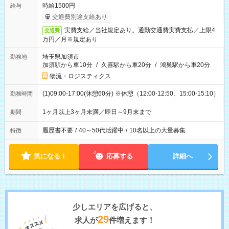
時給1500円
給与
交通費別途支給あり
実費支給／当社規定あり。通勤交通費実費支払／上限4
交通費
万円／月※規定あり
埼玉県加須市
勤務地
加須駅から車10分
/
久喜駅から車20分
/
鴻巣駅から車20分
物流・ロジスティクス
(1)09:00-17:00(休憩60分) ※休憩（12:00-12:50、15:00-15:10）
勤務時間
1ヶ月以上3ヶ月未満／即日～9月末まで
期間
履歴書不要
/
40～50代活躍中
/
10名以上の大量募集
特徴
気になる！
応募する
詳細へ
少しエリアを広げると、
29
求人が
件増えます！