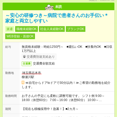
未読
～安心の研修つき～病院で患者さんのお手伝い＊
家庭と両立しやすい
派遣
職種未経験OK
社会人未経験OK
ブランクOK
WEB登録・面接OK
無資格未経験：時給1250円～ ■週払いOK ■扶養内OK ■日収
給与
1万円以上
交通費別途支給あり
交通費全額支給
交通費
埼玉県志木市
勤務地
柳瀬川駅
≪自宅からドアtoドアで30分以内！≫ご希望の勤務地を紹介
します。
お子さんの予定にも柔軟に調整可能です。 シフト例 9:00～
勤務時間
18:00（休憩60分） 7:00～16:00（休憩60分） 10:00～
19:00（休憩60分） ※Wワーク希望の方へ 今ご覧のお仕事で希
望する勤務時間と、もう1つのお仕事の勤務時間の合計が 週40
【現在も積極採用中！急募！】■2カ月～
期間
時間を超えなければOKです。