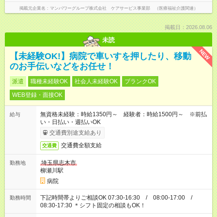
掲載元企業名
マンパワーグループ株式会社 ケアサービス事業部 （医療福祉介護関連）
掲載日：2026.08.06
未読
NEW
【未経験OK!】病院で車いすを押したり、移動
のお手伝いなどをお任せ！
派遣
職種未経験OK
社会人未経験OK
ブランクOK
WEB登録・面接OK
無資格未経験：時給1350円～ 経験者：時給1500円～ ※前払
給与
い・日払い・週払いOK
交通費別途支給あり
交通費全額支給
交通費
埼玉県志木市
勤務地
柳瀬川駅
病院
下記時間帯よりご相談OK 07:30-16:30 / 08:00-17:00 /
勤務時間
08:30-17:30 ＊シフト固定の相談もOK！