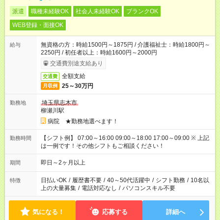
派遣
職種未経験OK
社会人未経験OK
ブランクOK
WEB登録・面接OK
無資格の方：時給1500円～1875円 / 介護福祉士：時給1800円～
給与
2250円 / 初任者以上：時給1600円～2000円
交通費別途支給あり
全額支給
交通費
25～30万円
月収例
埼玉県志木市
勤務地
柳瀬川駅
病院 ★勤務地選べます！
【シフト例】 07:00～16:00 09:00～18:00 17:00～09:00 ※ 上記
勤務時間
は一例です！その他シフトもご相談ください！
即日～2ヶ月以上
期間
日払いOK
/
履歴書不要
/
40～50代活躍中
/
シフト勤務
/
10名以
特徴
上の大量募集
/
電話対応なし
/
パソコンスキル不要
気になる！
応募する
詳細へ