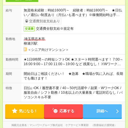
無資格未経験：時給1600円～ 経験者：時給1800円～ ★日払
給与
い／週払い制度あり（月払いも選べます）※稼働開始時は手続き
完了次第のお支払いとなります。
交通費別途支給あり
交通費全額支給※規定有
交通費
埼玉県志木市
勤務地
柳瀬川駅
＜シニア向けマンション＞
★1日6時間～の時短シフトOK ★スタート時間選べます！ 7:00～
勤務時間
16:00 9:00～17:00 11:00～19:00 など 残業なし！ ※Wワークの
場合、他のお仕事と合わせ週40時間超の就業はご案内できませ
ん ※法令に基づき、週20時間以上勤務は社会保険への加入対象
開始日はご相談ください！ ★急募 ★職場が気に入れば、長期
期間
となります ※労働者派遣法（日雇い派遣の原則禁止）により、
でも働けます！
短時間・短期間の就業はご案内が難しい場合があります
日払いOK
/
履歴書不要
/
40～50代活躍中
/
副業・WワークOK
/
特徴
服装自由
/
シフト勤務
/
10名以上の大量募集
/
電話対応なし
/
パ
ソコンスキル不要
気になる！
応募する
詳細へ
掲載元企業名
マンパワーグループ株式会社 ケアサービス事業部 （医療福祉介護関連）