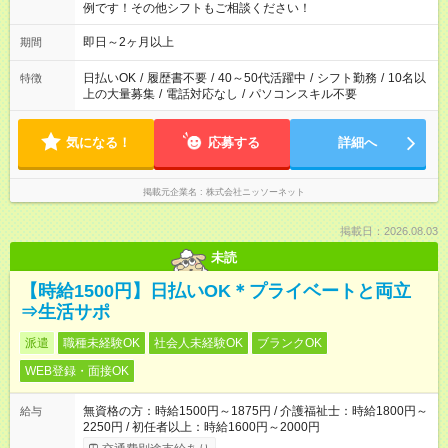
例です！その他シフトもご相談ください！
即日～2ヶ月以上
期間
日払いOK
/
履歴書不要
/
40～50代活躍中
/
シフト勤務
/
10名以
特徴
上の大量募集
/
電話対応なし
/
パソコンスキル不要
気になる！
応募する
詳細へ
掲載元企業名
株式会社ニッソーネット
掲載日：2026.08.03
未読
【時給1500円】日払いOK＊プライベートと両立
⇒生活サポ
派遣
職種未経験OK
社会人未経験OK
ブランクOK
WEB登録・面接OK
無資格の方：時給1500円～1875円 / 介護福祉士：時給1800円～
給与
2250円 / 初任者以上：時給1600円～2000円