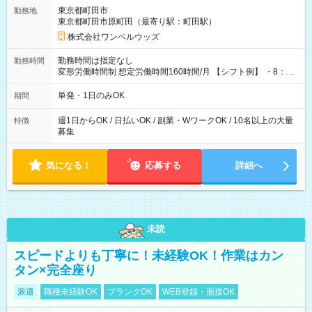
用期間なし
東京都町田市
勤務地
東京都町田市原町田（最寄り駅：町田駅）
株式会社ワンベルウッズ
勤務時間は指定なし
勤務時間
変形労働時間制 想定労働時間160時間/月 【シフト例】 ・8：00
～21：00
単発・1日のみOK
期間
週1日からOK / 日払いOK / 副業・WワークOK / 10名以上の大量
特徴
募集
気になる！
応募する
詳細へ
未読
スピードよりも丁寧に！未経験OK！作業はカン
タン×完全座り
派遣
職種未経験OK
ブランクOK
WEB登録・面接OK