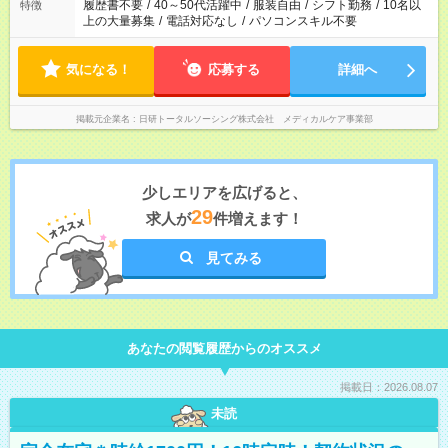
履歴書不要
/
40～50代活躍中
/
服装自由
/
シフト勤務
/
10名以
特徴
上の大量募集
/
電話対応なし
/
パソコンスキル不要
気になる！
応募する
詳細へ
掲載元企業名
日研トータルソーシング株式会社 メディカルケア事業部
少しエリアを広げると、
29
求人が
件増えます！
見てみる
あなたの閲覧履歴からのオススメ
掲載日：2026.08.07
未読