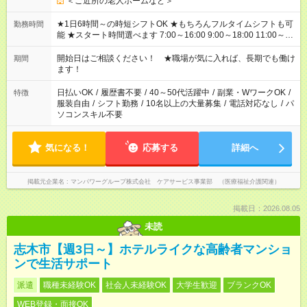
＜ご近所の老人ホームなど＞
★1日6時間～の時短シフトOK ★もちろんフルタイムシフトも可
勤務時間
能 ★スタート時間選べます 7:00～16:00 9:00～18:00 11:00～
20:00 など 残業なし！ ※Wワークの場合、他のお仕事と合わせ
週40時間超の就業はご案内できません ※法令に基づき、週20時
開始日はご相談ください！ ★職場が気に入れば、長期でも働け
期間
間以上勤務は社会保険への加入対象となります ※労働者派遣法
ます！
（日雇い派遣の原則禁止）により、短時間・短期間の就業はご
案内が難しい場合があります
日払いOK
/
履歴書不要
/
40～50代活躍中
/
副業・WワークOK
/
特徴
服装自由
/
シフト勤務
/
10名以上の大量募集
/
電話対応なし
/
パ
ソコンスキル不要
気になる！
応募する
詳細へ
掲載元企業名
マンパワーグループ株式会社 ケアサービス事業部 （医療福祉介護関連）
掲載日：2026.08.05
未読
志木市【週3日～】ホテルライクな高齢者マンショ
ンで生活サポート
派遣
職種未経験OK
社会人未経験OK
大学生歓迎
ブランクOK
WEB登録・面接OK