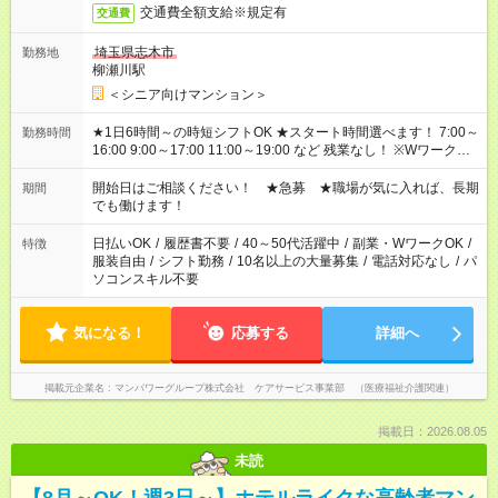
交通費全額支給※規定有
交通費
埼玉県志木市
勤務地
柳瀬川駅
＜シニア向けマンション＞
★1日6時間～の時短シフトOK ★スタート時間選べます！ 7:00～
勤務時間
16:00 9:00～17:00 11:00～19:00 など 残業なし！ ※Wワークの
場合、他のお仕事と合わせ週40時間超の就業はご案内できませ
ん ※法令に基づき、週20時間以上勤務は社会保険への加入対象
開始日はご相談ください！ ★急募 ★職場が気に入れば、長期
期間
となります ※労働者派遣法（日雇い派遣の原則禁止）により、
でも働けます！
短時間・短期間の就業はご案内が難しい場合があります
日払いOK
/
履歴書不要
/
40～50代活躍中
/
副業・WワークOK
/
特徴
服装自由
/
シフト勤務
/
10名以上の大量募集
/
電話対応なし
/
パ
ソコンスキル不要
気になる！
応募する
詳細へ
掲載元企業名
マンパワーグループ株式会社 ケアサービス事業部 （医療福祉介護関連）
掲載日：2026.08.05
未読