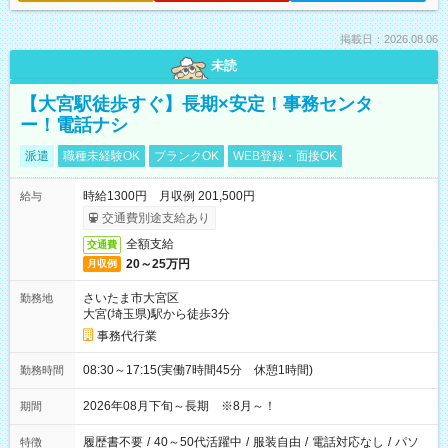
掲載日：2026.08.06
未読
【大宮駅徒歩すぐ】長期×安定！事務センタ
ー！電話ナシ
派遣
職種未経験OK
ブランクOK
WEB登録・面接OK
時給1300円 月収例 201,500円
給与
交通費別途支給あり
全額支給
交通費
20～25万円
月収例
さいたま市大宮区
勤務地
大宮(埼玉県)駅から徒歩3分
事務代行業
08:30～17:15(実働7時間45分 休憩1時間)
勤務時間
2026年08月下旬～長期 ※8月～！
期間
履歴書不要
/
40～50代活躍中
/
服装自由
/
電話対応なし
/
パソ
特徴