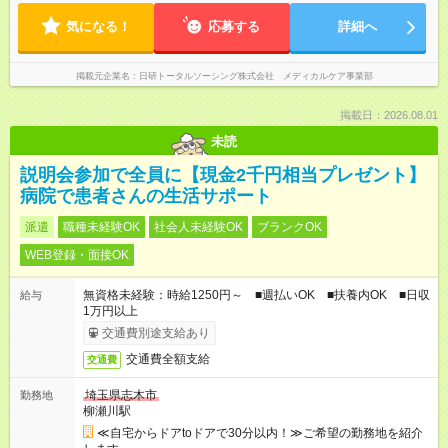
気になる！
応募する
詳細へ
掲載元企業名
日研トータルソーシング株式会社 メディカルケア事業部
掲載日：2026.08.01
未読
説明会参加で全員に【現金2千円相当プレゼント】
病院で患者さんの生活サポート
派遣
職種未経験OK
社会人未経験OK
ブランクOK
WEB登録・面接OK
無資格未経験：時給1250円～ ■週払いOK ■扶養内OK ■日収
給与
1万円以上
交通費別途支給あり
交通費全額支給
交通費
埼玉県志木市
勤務地
柳瀬川駅
≪自宅からドアtoドアで30分以内！≫ご希望の勤務地を紹介