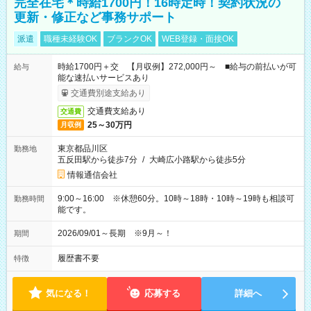
完全在宅＊時給1700円！16時定時！契約状況の
更新・修正など事務サポート
派遣
職種未経験OK
ブランクOK
WEB登録・面接OK
時給1700円＋交 【月収例】272,000円～ ■給与の前払いが可
給与
能な速払いサービスあり
交通費別途支給あり
交通費支給あり
交通費
25～30万円
月収例
東京都品川区
勤務地
五反田駅から徒歩7分
/
大崎広小路駅から徒歩5分
情報通信会社
9:00～16:00 ※休憩60分。10時～18時・10時～19時も相談可
勤務時間
能です。
2026/09/01～長期 ※9月～！
期間
履歴書不要
特徴
気になる！
応募する
詳細へ