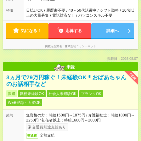
日払いOK
/
履歴書不要
/
40～50代活躍中
/
シフト勤務
/
10名以
特徴
上の大量募集
/
電話対応なし
/
パソコンスキル不要
気になる！
応募する
詳細へ
掲載元企業名
株式会社ニッソーネット
掲載日：2026.08.07
未読
NEW
3ヵ月で79万円稼ぐ！未経験OK＊おばあちゃん
のお話相手など
派遣
職種未経験OK
社会人未経験OK
ブランクOK
WEB登録・面接OK
無資格の方：時給1500円～1875円 / 介護福祉士：時給1800円～
給与
2250円 / 初任者以上：時給1600円～2000円
交通費別途支給あり
全額支給
交通費