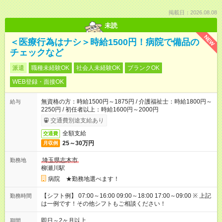
掲載日：2026.08.08
未読
NEW
＜医療行為はナシ＞時給1500円！病院で備品の
チェックなど
派遣
職種未経験OK
社会人未経験OK
ブランクOK
WEB登録・面接OK
無資格の方：時給1500円～1875円 / 介護福祉士：時給1800円～
給与
2250円 / 初任者以上：時給1600円～2000円
交通費別途支給あり
全額支給
交通費
25～30万円
月収例
埼玉県志木市
勤務地
柳瀬川駅
病院 ★勤務地選べます！
【シフト例】 07:00～16:00 09:00～18:00 17:00～09:00 ※ 上記
勤務時間
は一例です！その他シフトもご相談ください！
即日～2ヶ月以上
期間