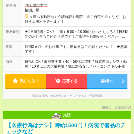
埼玉県志木市
勤務地
柳瀬川駅
＜選べる勤務地＞介護施設や病院 ※ご自宅の近くなど、お
好きな場所を選べます！
★1日5時間～OK！ （例）9:00～18:00のあいだ もちろん1日8時
勤務時間
間のお仕事もご紹介可能です！ご希望をお聞かせください！★家
庭の都合でお休みが必要な場合も遠慮なくご相談ください。 ※
週最低15時間以上の勤務が必要です
短期2ヵ月～のお仕事です。開始日はご相談ください！ ★急募
期間
です！
日払いOK
/
履歴書不要
/
40～50代活躍中
/
服装自由
/
シフト勤
特徴
務
/
10名以上の大量募集
/
電話対応なし
/
パソコンスキル不要
気になる！
応募する
詳細へ
掲載元企業名
株式会社ネオキャリア ナイス！介護事業部
掲載日：2026.08.04
未読
【医療行為はナシ】時給1500円！病院で備品のチ
ェックなど