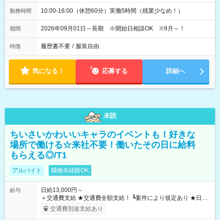
10:00-16:00（休憩60分）実働5時間（残業少なめ！）
勤務時間
2026年09月01日～長期 ※開始日相談OK ※9月～！
期間
履歴書不要
/
服装自由
特徴
気になる！
応募する
詳細へ
未読
ちいさいかわいいキャラのイベントも！好きな
場所で働ける☆来社不要！働いたその日に給料
もらえる◎/T1
アルバイト
職種未経験OK
日給13,000円～
給与
＋交通費支給 ★交通費全額支給！ ┗案件により規定あり ★日払
いOK！（規定あり） ┗働いたその日に現金GET♪ お仕事後はコ
交通費別途支給あり
ンビニATMから 日払い分を引き落とせます！ 【試用期間】試