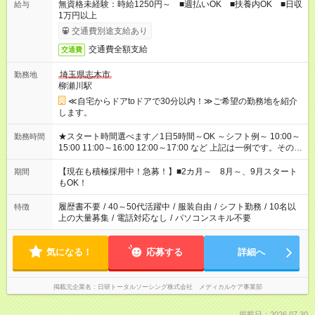
無資格未経験：時給1250円～ ■週払いOK ■扶養内OK ■日収
給与
1万円以上
交通費別途支給あり
交通費全額支給
交通費
埼玉県志木市
勤務地
柳瀬川駅
≪自宅からドアtoドアで30分以内！≫ご希望の勤務地を紹介
します。
★スタート時間選べます／1日5時間～OK ～シフト例～ 10:00～
勤務時間
15:00 11:00～16:00 12:00～17:00 など 上記は一例です。その他
シフトもご相談ください。 ※Wワークの場合当社と合わせて法
定労働時間が週40時間を超えなければOKです。
【現在も積極採用中！急募！】■2カ月～ 8月～、9月スタート
期間
もOK！
履歴書不要
/
40～50代活躍中
/
服装自由
/
シフト勤務
/
10名以
特徴
上の大量募集
/
電話対応なし
/
パソコンスキル不要
気になる！
応募する
詳細へ
掲載元企業名
日研トータルソーシング株式会社 メディカルケア事業部
掲載日：2026.07.30