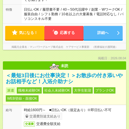
短時間・短期間の就業はご案内が難しい場合があります
日払いOK
/
履歴書不要
/
40～50代活躍中
/
副業・WワークOK
/
特徴
服装自由
/
シフト勤務
/
10名以上の大量募集
/
電話対応なし
/
パ
ソコンスキル不要
気になる！
応募する
詳細へ
掲載元企業名
マンパワーグループ株式会社 ケアサービス事業部 （医療福祉介護関連）
掲載日：2026.08.04
未読
＜最短3日後にお仕事決定！＞お散歩の付き添いや
お話相手など！入浴介助ナシ
派遣
職種未経験OK
社会人未経験OK
大学生歓迎
ブランクOK
WEB登録・面接OK
時給1600円～ ■日払いOK（規定あり）※即日払い不可
給与
交通費別途支給あり
交通費全額支給
交通費