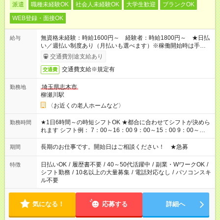
派遣
職種未経験OK
社会人未経験OK
大学生歓迎
ブランクOK
WEB登録・面接OK
無資格未経験：時給1600円～ 経験者：時給1800円～ ★日払
給与
い／週払い制度あり（月払いも選べます）※稼働開始時は手続き
完了次第のお支払いとなります。
交通費別途支給あり
交通費支給※規定有
交通費
埼玉県志木市
勤務地
柳瀬川駅
〈お近くの老人ホームなど〉
★1日6時間～の時短シフトOK ★都合に合わせてシフトが決めら
勤務時間
れます シフト例： 7：00～16：00 9：00～15：00 9：00～
18：00 11：00～20：00 など ※Wワークの場合、他のお仕事と
合わせ週40時間超の就業はご案内できません ※法令に基づき、
長期のお仕事です。開始日はご相談ください！ ★急募
期間
週20時間以上勤務は社会保険への加入対象となります ※労働者
派遣法（日雇い派遣の原則禁止）により、短時間・短期間の就
日払いOK
/
履歴書不要
/
40～50代活躍中
/
副業・WワークOK
/
特徴
業はご案内が難しい場合があります
シフト勤務
/
10名以上の大量募集
/
電話対応なし
/
パソコンスキ
ル不要
気になる！
応募する
詳細へ