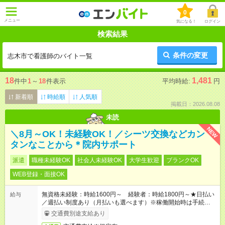
0
メニュー
気になる！
ログイン
検索結果
条件の変更
志木市で看護師のバイト一覧
18
1,481
件中
1
～
18
件表示
平均時給:
円
新着順
時給順
人気順
掲載日：2026.08.08
未読
NEW
＼8月～OK！未経験OK！／シーツ交換などカン
タンなことから＊院内サポート
派遣
職種未経験OK
社会人未経験OK
大学生歓迎
ブランクOK
WEB登録・面接OK
無資格未経験：時給1600円～ 経験者：時給1800円～★日払い
給与
／週払い制度あり（月払いも選べます）※稼働開始時は手続き完
了次第のお支払いとなります。
交通費別途支給あり