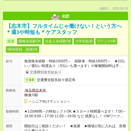
掲載日：2026.08.05
未読
【志木市】フルタイムじゃ働けない！という方へ
＊週3や時短も＊ケアスタッフ
派遣
職種未経験OK
社会人未経験OK
大学生歓迎
ブランクOK
WEB登録・面接OK
無資格未経験：時給1600円～ 経験者：時給1800円～ ★日払
給与
い／週払い制度あり（月払いも選べます）※稼働開始時は手続き
完了次第のお支払いとなります。
交通費別途支給あり
交通費全額支給※規定有
交通費
埼玉県志木市
勤務地
柳瀬川駅
＜シニア向けマンション＞
★1日6時間～の時短シフトOK ★スタート時間選べます！ 7:00～
勤務時間
16:00 9:00～17:00 11:00～19:00 など 残業なし！ ※Wワークの
場合、他のお仕事と合わせ週40時間超の就業はご案内できませ
ん ※法令に基づき、週20時間以上勤務は社会保険への加入対象
開始日はご相談ください！ ★急募 ★職場が気に入れば、長期
期間
となります ※労働者派遣法（日雇い派遣の原則禁止）により、
でも働けます！