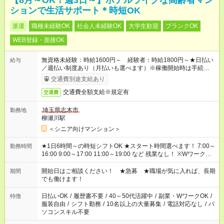
【8月～OK！週3日～】ホテルライクな高齢者マン
ションで生活サポート＊時短OK
派遣
職種未経験OK
社会人未経験OK
大学生歓迎
ブランクOK
WEB登録・面接OK
無資格未経験：時給1600円～ 経験者：時給1800円～★日払い
給与
／週払い制度あり（月払いも選べます）※稼働開始時は手続き完
了次第のお支払いとなります。
交通費別途支給あり
交通費全額支給※規定有
交通費
埼玉県志木市
勤務地
柳瀬川駅
＜シニア向けマンション＞
★1日6時間～の時短シフトOK ★スタート時間選べます！ 7:00～
勤務時間
16:00 9:00～17:00 11:00～19:00 など 残業なし！ ※Wワークの
場合、他のお仕事と合わせ週40時間超の就業はご案内できませ
ん ※法令に基づき、週20時間以上勤務は社会保険への加入対象
開始日はご相談ください！ ★急募 ★職場が気に入れば、長期
期間
となります ※労働者派遣法（日雇い派遣の原則禁止）により、
でも働けます！
短時間・短期間の就業はご案内が難しい場合があります
日払いOK
/
履歴書不要
/
40～50代活躍中
/
副業・WワークOK
/
特徴
服装自由
/
シフト勤務
/
10名以上の大量募集
/
電話対応なし
/
パ
ソコンスキル不要