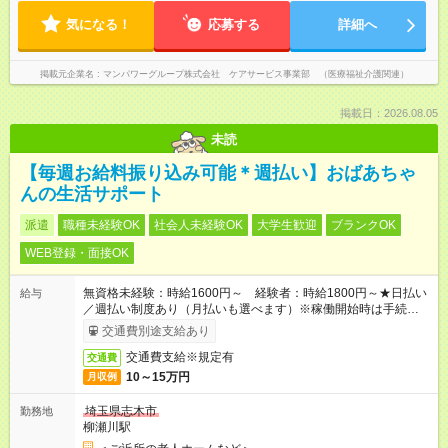
気になる！
応募する
詳細へ
掲載元企業名
マンパワーグループ株式会社 ケアサービス事業部 （医療福祉介護関連）
掲載日：2026.08.05
未読
【毎週お給料振り込み可能＊週払い】おばあちゃ
んの生活サポート
派遣
職種未経験OK
社会人未経験OK
大学生歓迎
ブランクOK
WEB登録・面接OK
無資格未経験：時給1600円～ 経験者：時給1800円～★日払い
給与
／週払い制度あり（月払いも選べます）※稼働開始時は手続き完
了次第のお支払いとなります。
交通費別途支給あり
交通費支給※規定有
交通費
10～15万円
月収例
埼玉県志木市
勤務地
柳瀬川駅