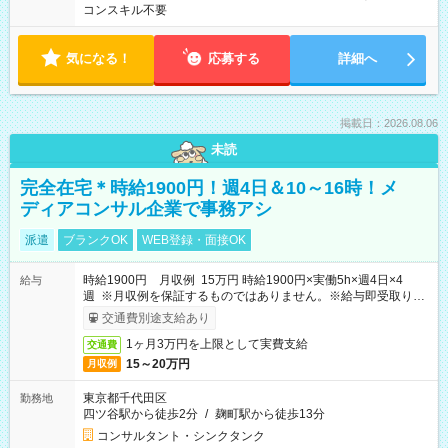
コンスキル不要
気になる！
応募する
詳細へ
掲載日：2026.08.06
未読
完全在宅＊時給1900円！週4日＆10～16時！メ
ディアコンサル企業で事務アシ
派遣
ブランクOK
WEB登録・面接OK
時給1900円 月収例 15万円 時給1900円×実働5h×週4日×4
給与
週 ※月収例を保証するものではありません。※給与即受取りサ
ービス利用可（利用条件有）
交通費別途支給あり
1ヶ月3万円を上限として実費支給
交通費
15～20万円
月収例
東京都千代田区
勤務地
四ツ谷駅から徒歩2分
/
麹町駅から徒歩13分
コンサルタント・シンクタンク