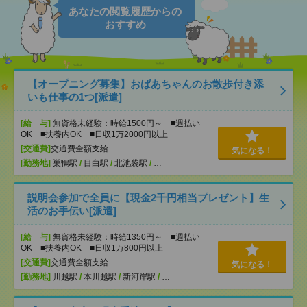
あなたの閲覧履歴からの
おすすめ
【オープニング募集】おばあちゃんのお散歩付き添
いも仕事の1つ[派遣]
[給 与]
無資格未経験：時給1500円～ ■週払い
OK ■扶養内OK ■日収1万2000円以上
[交通費]
交通費全額支給
気になる！
[勤務地]
巣鴨駅
/
目白駅
/
北池袋駅
/
…
説明会参加で全員に【現金2千円相当プレゼント】生
活のお手伝い[派遣]
[給 与]
無資格未経験：時給1350円～ ■週払い
OK ■扶養内OK ■日収1万800円以上
[交通費]
交通費全額支給
気になる！
[勤務地]
川越駅
/
本川越駅
/
新河岸駅
/
…