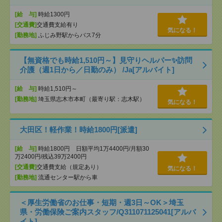
[給 与]
時給1300円
[交通費]
交通費支給有り
気になる！
[勤務地]
ふじみ野駅からバス7分
【無資格でも時給1,510円～】見守りヘルパー✨訪問
介護（週1日から／日勤のみ） /Ja[アルバイト]
[給 与]
時給1,510円～
[勤務地]
埼玉県志木市本町（最寄り駅：志木駅）
気になる！
大田区！軽作業！時給1800円[派遣]
[給 与]
時給1800円 日額平均1万4400円/月額30
万2400円/残込39万2400円
[交通費]
交通費支給（規定あり）
気になる！
[勤務地]
流通センター駅から車
＜厚生労働省のお仕事・短期・週3日～OK＞埼玉
県・労働保険ご案内スタッフ/Q311071125041[アルバ
イト]