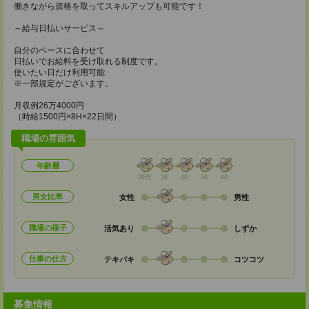
働きながら資格を取ってスキルアップも可能です！
～給与日払いサービス～
自分のペースに合わせて
日払いでお給料を受け取れる制度です。
使いたい日だけ利用可能
※一部規定がございます。
月収例26万4000円
（時給1500円×8H×22日間）
職場の雰囲気
年齢層
20代
30
40
50
60
男女比率
女性
男性
職場の様子
活気あり
しずか
仕事の仕方
テキパキ
コツコツ
募集情報