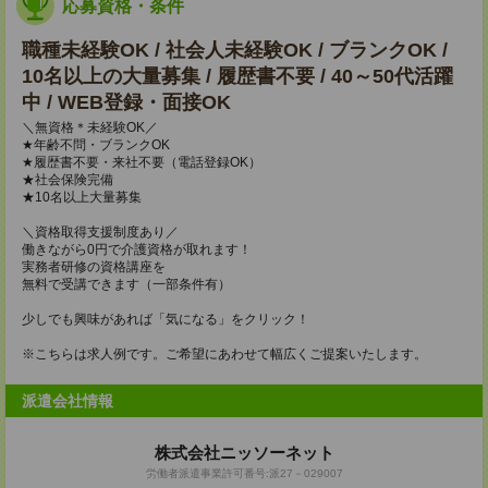
応募資格・条件
職種未経験OK / 社会人未経験OK / ブランクOK /
10名以上の大量募集 / 履歴書不要 / 40～50代活躍
中 / WEB登録・面接OK
＼無資格＊未経験OK／
★年齢不問・ブランクOK
★履歴書不要・来社不要（電話登録OK）
★社会保険完備
★10名以上大量募集
＼資格取得支援制度あり／
働きながら0円で介護資格が取れます！
実務者研修の資格講座を
無料で受講できます（一部条件有）
少しでも興味があれば「気になる」をクリック！
※こちらは求人例です。ご希望にあわせて幅広くご提案いたします。
派遣会社情報
株式会社ニッソーネット
労働者派遣事業許可番号:派27－029007