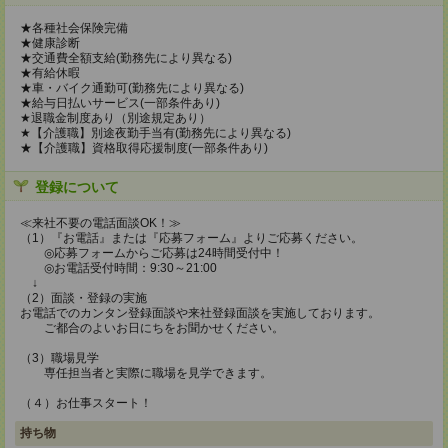
★各種社会保険完備
★健康診断
★交通費全額支給(勤務先により異なる)
★有給休暇
★車・バイク通勤可(勤務先により異なる)
★給与日払いサービス(一部条件あり)
★退職金制度あり（別途規定あり）
★【介護職】別途夜勤手当有(勤務先により異なる)
★【介護職】資格取得応援制度(一部条件あり)
登録について
≪来社不要の電話面談OK！≫
（1）『お電話』または『応募フォーム』よりご応募ください。
◎応募フォームからご応募は24時間受付中！
◎お電話受付時間：9:30～21:00
↓
（2）面談・登録の実施
お電話でのカンタン登録面談や来社登録面談を実施しております。
ご都合のよいお日にちをお聞かせください。
（3）職場見学
専任担当者と実際に職場を見学できます。
（４）お仕事スタート！
持ち物