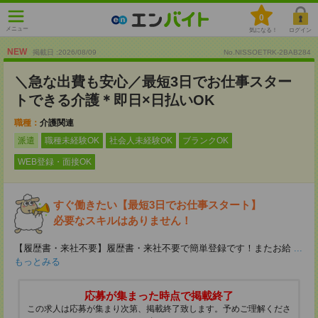
0
メニュー
気になる！
ログイン
NEW
掲載日 :2026
/
08
/
09
No.NISSOETRK-2BAB284
＼急な出費も安心／最短3日でお仕事スター
トできる介護＊即日×日払いOK
職種：
介護関連
派遣
職種未経験OK
社会人未経験OK
ブランクOK
WEB登録・面接OK
すぐ働きたい【最短3日でお仕事スタート】
必要なスキルはありません！
【履歴書・来社不要】履歴書・来社不要で簡単登録です！またお給
...
もっとみる
応募が集まった時点で掲載終了
この求人は応募が集まり次第、掲載終了致します。予めご理解くださ