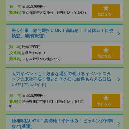
[給 与]
日給13,000円～
[勤務地]
東京都豊島区南池袋（最寄り駅：池袋駅）
気になる！
座り仕事！給与即払いOK！高時給！土日休み！目視
検査、清掃[派遣]
[給 与]
時給1300円
[交通費]
交通費支給有り
気になる！
[勤務地]
ふじみ野駅から徒歩32分
人気イベントも！好きな場所で働けるイベントスタ
ッフ☆来社不要！働いたその日に給料もらえる日払
い/T1[アルバイト]
[給 与]
日給13,000円～
[勤務地]
埼玉県川口市東川口（最寄り駅：東川口
気になる！
駅）
給与即払いOK！高時給！平日休み！ピッキング作業
など[派遣]