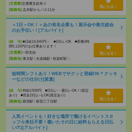
[交通費]
交通費支給有り
気になる！
[勤務地]
志木駅からバス11分
＜1日～OK！＞あの有名企業も！展示会や株主総会
のお手伝い！[アルバイト]
[給 与]
■日給16,840円～ ■日払いOK ■実働3時
間5,120円のお仕事あります！
[交通費]
一部支給
気になる！
[勤務地]
東京駅
/
水道橋駅
/
有楽町駅
/
…
短時間シフトあり！WEBでサクッと登録OK＊クッキ
ーなどの仕分け[派遣]
[給 与]
時給1500円 ■日払い・週払いOK！(規定
あり) ■現金日払いもOK(規定あり)
気になる！
[勤務地]
新宿駅
/
新宿三丁目駅
人気イベントも！好きな場所で働けるイベントスタ
ッフ☆来社不要！働いたその日に給料もらえる日払
い/T1[アルバイト]