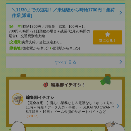
＼11/30までの短期！／未経験から時給1700円！集荷
作業[派遣]
[給 与]
時給1700円／月収例：328、100円＝1、
700円×8時間×21日勤務の場合＋残業代(月20時間の
場合)、交通費別途支給
気になる！
[交通費]
実費支給／当社規定あり。
[勤務地]
徳宿駅から車5分
/
涸沼駅から車12分
すべて見る
編集部イチオシ
【完全在宅！】難しい業務なし＆電話なし！ゆっくりの
11時～時短＊データ入力・事務、＜SEKAI NO OWARI＊
8月15日・16日＞ドーム公演のサポートバイトなど
(8/7UP!)