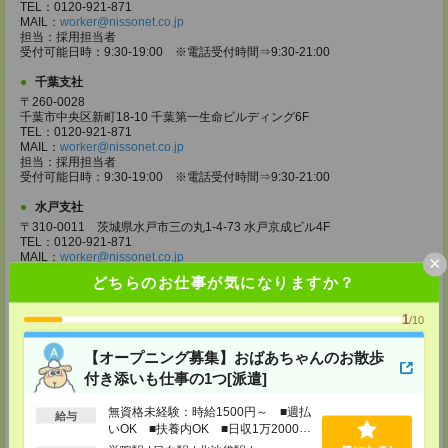
TEL：0120-921-871
MAIL：
worker@nissonet.co.jp
担当：採用担当者
受付可能日時：9:30-19:00 ※電話受付時間⇒9:30-21:00
千葉支社
〒260-0028
千葉市中央区新町18-10 千葉第一生命ビルディング6F
TEL：0120-921-871
MAIL：
worker@nissonet.co.jp
担当：採用担当者
受付可能日時：9:30-19:00 ※電話受付時間⇒9:30-21:00
水戸支社
〒310-0011 茨城県水戸市三の丸1-4-73 水戸京成ビル4F
TEL：0120-921-871
MAIL：
worker@nissonet.co.jp
×
担当：採用担当者
どちらのお仕事が気になりますか？
受付可能日時：9:30-19:00 ※電話受付時間⇒9:30-21:00
宇都宮支社
1
/10
〒320-0811 栃木県宇都宮市大通り1-2-11 フコク生命ビル4F
TEL：0120-921-871
【オープニング募集】おばあちゃんのお散歩
MAIL：
worker@nissonet.co.jp
付き添いも仕事の1つ[派遣]
担当：採用担当者
受付可能日時：9:30-19:00 ※電話受付時間⇒9:30-21:00
無資格未経験：時給1500円～ ■週払
給与
高崎支社
いOK ■扶養内OK ■日収1万2000円
以上
埼玉県さいたま市大宮区仲町2-23-2 大宮仲町センタービル3F（さいたま