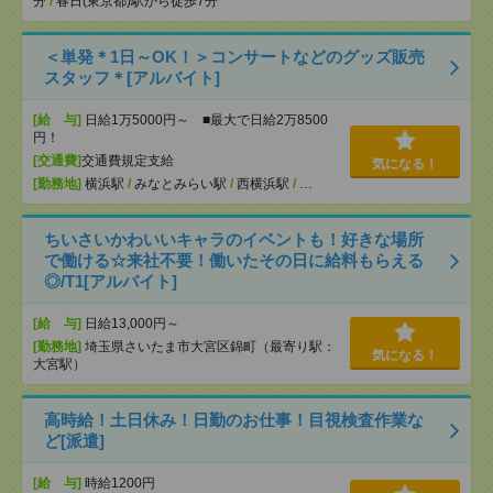
分
/
春日(東京都)駅から徒歩7分
＜単発＊1日～OK！＞コンサートなどのグッズ販売
スタッフ＊[アルバイト]
[給 与]
日給1万5000円～ ■最大で日給2万8500
円！
[交通費]
交通費規定支給
気になる！
[勤務地]
横浜駅
/
みなとみらい駅
/
西横浜駅
/
…
ちいさいかわいいキャラのイベントも！好きな場所
で働ける☆来社不要！働いたその日に給料もらえる
◎/T1[アルバイト]
[給 与]
日給13,000円～
[勤務地]
埼玉県さいたま市大宮区錦町（最寄り駅：
気になる！
大宮駅）
高時給！土日休み！日勤のお仕事！目視検査作業な
ど[派遣]
[給 与]
時給1200円