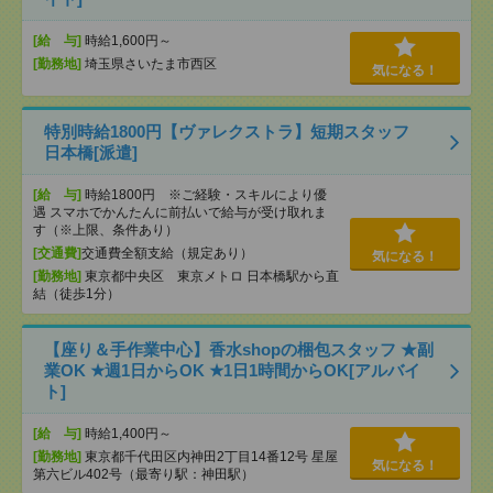
[給 与]
時給1,600円～
[勤務地]
埼玉県さいたま市西区
気になる！
特別時給1800円【ヴァレクストラ】短期スタッフ
日本橋[派遣]
[給 与]
時給1800円 ※ご経験・スキルにより優
遇 スマホでかんたんに前払いで給与が受け取れま
す（※上限、条件あり）
[交通費]
交通費全額支給（規定あり）
気になる！
[勤務地]
東京都中央区 東京メトロ 日本橋駅から直
結（徒歩1分）
【座り＆手作業中心】香水shopの梱包スタッフ ★副
業OK ★週1日からOK ★1日1時間からOK[アルバイ
ト]
[給 与]
時給1,400円～
[勤務地]
東京都千代田区内神田2丁目14番12号 星屋
気になる！
第六ビル402号（最寄り駅：神田駅）