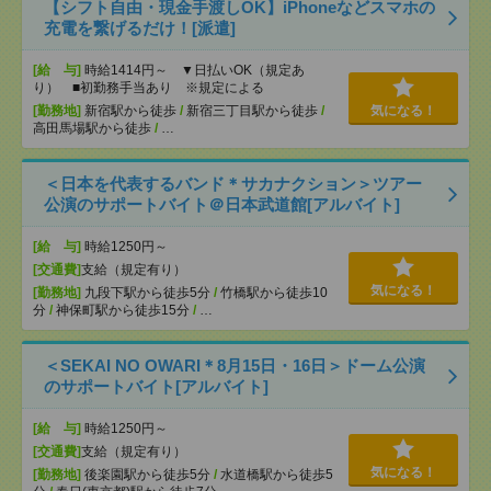
【シフト自由・現金手渡しOK】iPhoneなどスマホの
充電を繋げるだけ！[派遣]
[給 与]
時給1414円～ ▼日払いOK（規定あ
り） ■初勤務手当あり ※規定による
[勤務地]
新宿駅から徒歩
/
新宿三丁目駅から徒歩
/
気になる！
高田馬場駅から徒歩
/
…
＜日本を代表するバンド＊サカナクション＞ツアー
公演のサポートバイト＠日本武道館[アルバイト]
[給 与]
時給1250円～
[交通費]
支給（規定有り）
気になる！
[勤務地]
九段下駅から徒歩5分
/
竹橋駅から徒歩10
分
/
神保町駅から徒歩15分
/
…
＜SEKAI NO OWARI＊8月15日・16日＞ドーム公演
のサポートバイト[アルバイト]
[給 与]
時給1250円～
[交通費]
支給（規定有り）
気になる！
[勤務地]
後楽園駅から徒歩5分
/
水道橋駅から徒歩5