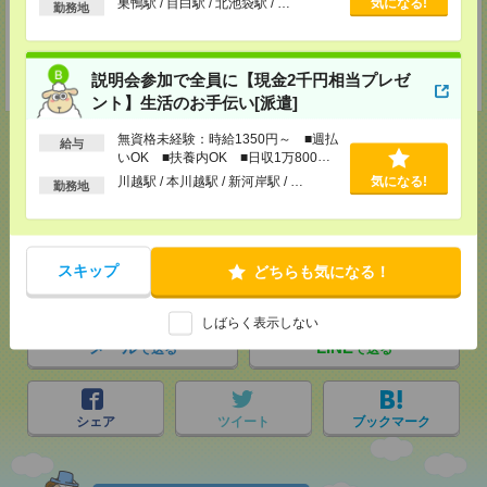
巣鴨駅 / 目白駅 / 北池袋駅 / …
気になる!
勤務地
支社内）
TEL：0120-921-871
MAIL：
worker@nissonet.co.jp
担当：採用担当者
説明会参加で全員に【現金2千円相当プレゼ
受付可能日時：9:30-19:00 ※電話受付時間⇒9:30-21:00
ント】生活のお手伝い[派遣]
無資格未経験：時給1350円～ ■週払
給与
いOK ■扶養内OK ■日収1万800円
以上
川越駅 / 本川越駅 / 新河岸駅 / …
気になる!
勤務地
応募ページへ
スキップ
どちらも気になる！
気になる！
しばらく表示しない
メール
LINE
で送る
で送る
シェア
ツイート
ブックマーク