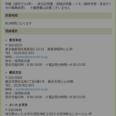
印鑑（認印でもOK）・身分証明書・資格証明書・メモ（最終学歴・直近3つ
分の職務経歴） ※履歴書は必要ございません
所要時間
約1時間になります
登録場所
東京本社
〒160-0023
東京都新宿区西新宿1-13-12 西新宿昭和ビル3F
TEL：0120-921-871
MAIL：
worker@nissonet.co.jp
担当：採用担当者
受付可能日時：9:30-19:00 ※電話受付時間⇒9:30-21:00
横浜支社
〒220-0004
横浜市西区北幸1丁目4番1号 横浜天理ビル10階
TEL：0120-921-871
MAIL：
worker@nissonet.co.jp
担当：採用担当者
受付可能日時：9:30-19:00 ※電話受付時間⇒9:30-21:00
さいたま支社
〒330-0845
埼玉県さいたま市大宮区仲町 2-23-2 大宮仲町センタービル 3F