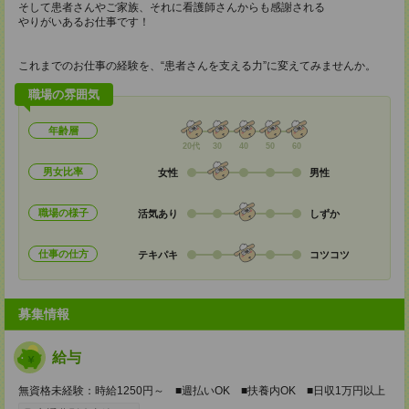
そして患者さんやご家族、それに看護師さんからも感謝される
やりがいあるお仕事です！
これまでのお仕事の経験を、“患者さんを支える力”に変えてみませんか。
職場の雰囲気
年齢層
20代
30
40
50
60
男女比率
女性
男性
職場の様子
活気あり
しずか
仕事の仕方
テキパキ
コツコツ
募集情報
給与
無資格未経験：時給1250円～ ■週払いOK ■扶養内OK ■日収1万円以上