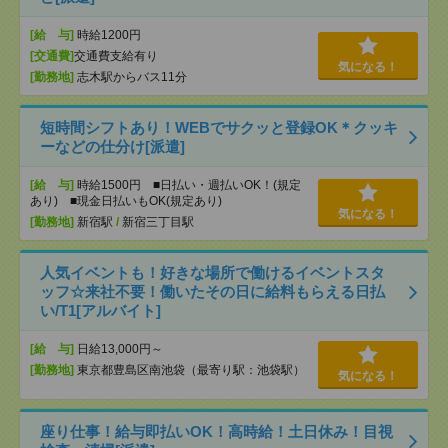
[給 与]
時給1200円
[交通費]
交通費支給有り
気になる！
[勤務地]
志木駅からバス11分
短時間シフトあり！WEBでサクッと登録OK＊クッキ
ーなどの仕分け[派遣]
[給 与]
時給1500円 ■日払い・週払いOK！(規定
あり) ■現金日払いもOK(規定あり)
気になる！
[勤務地]
新宿駅
/
新宿三丁目駅
人気イベントも！好きな場所で働けるイベントスタ
ッフ☆来社不要！働いたその日に給料もらえる日払
い/T1[アルバイト]
[給 与]
日給13,000円～
[勤務地]
東京都豊島区南池袋（最寄り駅：池袋駅）
気になる！
座り仕事！給与即払いOK！高時給！土日休み！目視