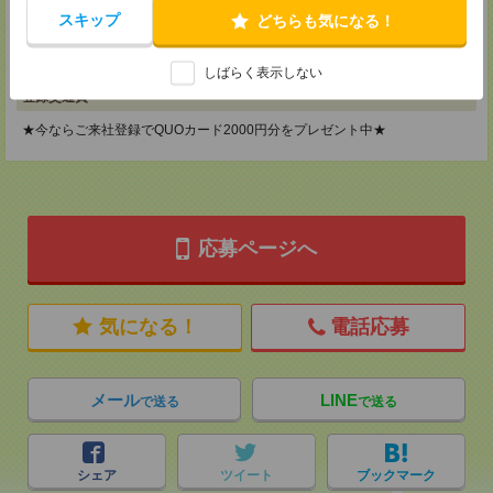
2F B区画
スキップ
どちらも気になる！
TEL：0120-901-799
MAIL：
tenshoku@nikken-ts.jp
担当：採用担当
しばらく表示しない
登録交通費
★今ならご来社登録でQUOカード2000円分をプレゼント中★
応募ページへ
気になる！
電話応募
メール
LINE
で送る
で送る
シェア
ツイート
ブックマーク