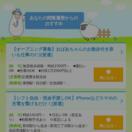
あなたの閲覧履歴からの
おすすめ
【オープニング募集】おばあちゃんのお散歩付き添
いも仕事の1つ[派遣]
[給 与]
無資格未経験：時給1500円～ ■週払い
OK ■扶養内OK ■日収1万2000円以上
[交通費]
交通費全額支給
気になる！
[勤務地]
巣鴨駅
/
目白駅
/
北池袋駅
/
…
【シフト自由・現金手渡しOK】iPhoneなどスマホの
充電を繋げるだけ！[派遣]
[給 与]
時給1414円～ ▼日払いOK（規定あ
り） ■初勤務手当あり ※規定による
[勤務地]
新宿駅から徒歩
/
新宿三丁目駅から徒歩
/
気になる！
高田馬場駅から徒歩
/
…