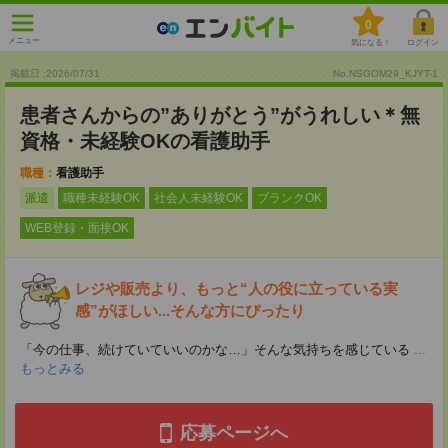
0
メニュー
気になる！
ログイン
掲載日 :2026
/
07
/
31
No.NSGOM29_KJYT-1
患者さんからの”ありがとう”がうれしい＊無
資格・未経験OKの看護助手
職種：
看護助手
派遣
職種未経験OK
社会人未経験OK
ブランクOK
WEB登録・面接OK
レジや販売より、もっと“人の役に立っている実
感”がほしい...そんな方にぴったり
「今の仕事、続けていていいのかな…」そんな気持ちを感じている
...
もっとみる
応募ページへ