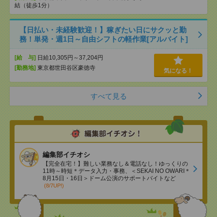
結（徒歩1分）
【日払い・未経験歓迎！】稼ぎたい日にサクッと勤
務！単発・週1日～自由シフトの軽作業[アルバイト]
[給 与]
日給10,305円～37,204円
[勤務地]
東京都世田谷区豪徳寺
気になる！
すべて見る
編集部イチオシ
【完全在宅！】難しい業務なし＆電話なし！ゆっくりの
11時～時短＊データ入力・事務、＜SEKAI NO OWARI＊
8月15日・16日＞ドーム公演のサポートバイトなど
(8/7UP!)