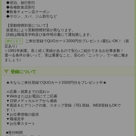
◆宿泊、旅行割引
◆各種飲食店割引
◆飲食チェーン店クーポン
◆サロン、スパ、ジム割引など
【受動喫煙対策について】
派遣先により受動喫煙対策が異なります。
詳細は職場見学時及び条件明示書にて通知致します。
ご来社登録でQUOカード2000円分プレゼント♪週払いOK！（規
ポイント！
定あり）
☆1981年創業。長く続く実績があるので安心♪ご紹介できるお仕事多数！
選べる条件が多いって、実は重要なこと。安心の「ニッケン」で一緒に働き
ましょう♪
登録について
★今ならご来社登録でQUOカード2000円分をプレゼント中★
≪応募～就業までの流れ≫
▼Webまたはお電話にてご応募
▼日研メディカルケアから連絡
▼面談＆ヒアリングの後、スタッフ登録（TEL登録、WEB登録もOKで
す！）
▼お仕事情報の提供
▼職場見学
▼お仕事スタート
■受付時間