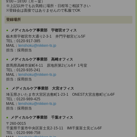
9:00～18:00（月～金）
※上記以外でもお気軽に場所・日程等ご相談下さい
※登録会は面接ではありませんので私服でOK
登録場所
メディカルケア事業部 宇都宮オフィス
栃木県宇都宮市大通り2-3-1 井門宇都宮ビル5F
TEL：0120-917-385
MAIL：
tenshoku@nikken-ts.jp
担当：採用担当
メディカルケア事業部 高崎オフィス
群馬県高崎市栄町4-11 原地所第2ビル6Ｆ 1号室
TEL：0120-935-241
MAIL：
tenshoku@nikken-ts.jp
担当：採用担当
メディカルケア事業部 大宮オフィス
埼玉県さいたま市大宮区吉敷町1-23-1 ONEST大宮吉敷町ビル6F
TEL：0120-989-425
MAIL：
tenshoku@nikken-ts.jp
担当：採用担当
メディカルケア事業部 千葉オフィス
〒260-0015
千葉県千葉市中央区富士見2-15-11 IMI千葉富士見ビル6F
TEL：0120-998-758