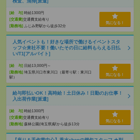
検査、清掃[派遣]
[給 与]
時給1300円
[交通費]
交通費支給有り
気になる！
[勤務地]
ふじみ野駅から徒歩32分
人気イベントも！好きな場所で働けるイベントスタ
ッフ☆来社不要！働いたその日に給料もらえる日払
い/T1[アルバイト]
[給 与]
日給13,000円～
[勤務地]
埼玉県川口市東川口（最寄り駅：東川口
気になる！
駅）
給与即払いOK！高時給！土日休み！日勤のお仕事！
入出荷作業[派遣]
[給 与]
時給1300円
[交通費]
交通費支給有り
気になる！
[勤務地]
森林公園(埼玉県)駅から徒歩13分
【座り＆手作業中心】香水shopの梱包スタッフ ★副