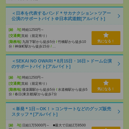
＜日本を代表するバンド＊サカナクション＞ツアー
公演のサポートバイト＠日本武道館[アルバイト]
[給 与]
時給1250円～
[交通費]
支給（規定有り）
気になる！
[勤務地]
九段下駅から徒歩5分
/
竹橋駅から徒歩10
分
/
神保町駅から徒歩15分
/
…
＜SEKAI NO OWARI＊8月15日・16日＞ドーム公演
のサポートバイト[アルバイト]
[給 与]
時給1250円～
[交通費]
支給（規定有り）
気になる！
[勤務地]
後楽園駅から徒歩5分
/
水道橋駅から徒歩5
分
/
春日(東京都)駅から徒歩7分
＜単発＊1日～OK！＞コンサートなどのグッズ販売
スタッフ＊[アルバイト]
[給 与]
日給1万5000円～ ■最大で日給2万8500