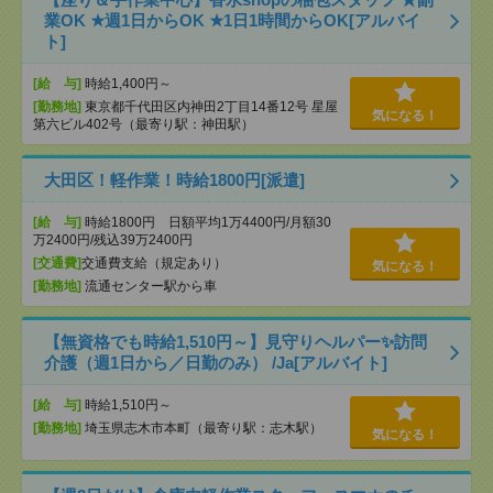
業OK ★週1日からOK ★1日1時間からOK[アルバイ
ト]
[給 与]
時給1,400円～
[勤務地]
東京都千代田区内神田2丁目14番12号 星屋
気になる！
第六ビル402号（最寄り駅：神田駅）
大田区！軽作業！時給1800円[派遣]
[給 与]
時給1800円 日額平均1万4400円/月額30
万2400円/残込39万2400円
[交通費]
交通費支給（規定あり）
気になる！
[勤務地]
流通センター駅から車
【無資格でも時給1,510円～】見守りヘルパー✨訪問
介護（週1日から／日勤のみ） /Ja[アルバイト]
[給 与]
時給1,510円～
[勤務地]
埼玉県志木市本町（最寄り駅：志木駅）
気になる！