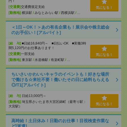
円！
[交通費]
交通費規定支給
気になる！
[勤務地]
横浜駅
/
みなとみらい駅
/
西横浜駅
/
…
＜1日～OK！＞あの有名企業も！展示会や株主総会
のお手伝い！[アルバイト]
[給 与]
■日給16,840円～ ■日払いOK ■実働3時
間5,120円のお仕事あります！
[交通費]
一部支給
気になる！
[勤務地]
東京駅
/
水道橋駅
/
有楽町駅
/
…
ちいさいかわいいキャラのイベントも！好きな場所
で働ける☆来社不要！働いたその日に給料もらえる
◎/T1[アルバイト]
[給 与]
日給13,000円～
[勤務地]
埼玉県さいたま市大宮区錦町（最寄り駅：
気になる！
大宮駅）
高時給！土日休み！日勤のお仕事！目視検査作業な
ど[派遣]