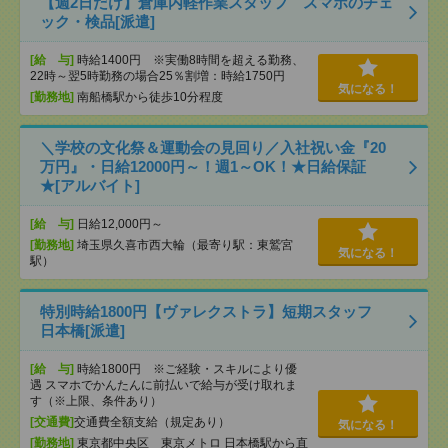
【週2日だけ】倉庫内軽作業スタッフ スマホのチェ
ック・検品[派遣]
[給 与]
時給1400円 ※実働8時間を超える勤務、
22時～翌5時勤務の場合25％割増：時給1750円
気になる！
[勤務地]
南船橋駅から徒歩10分程度
＼学校の文化祭＆運動会の見回り／入社祝い金『20
万円』・日給12000円～！週1～OK！★日給保証
★[アルバイト]
[給 与]
日給12,000円～
[勤務地]
埼玉県久喜市西大輪（最寄り駅：東鷲宮
気になる！
駅）
特別時給1800円【ヴァレクストラ】短期スタッフ
日本橋[派遣]
[給 与]
時給1800円 ※ご経験・スキルにより優
遇 スマホでかんたんに前払いで給与が受け取れま
す（※上限、条件あり）
[交通費]
交通費全額支給（規定あり）
気になる！
[勤務地]
東京都中央区 東京メトロ 日本橋駅から直