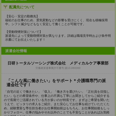
配属先について
【安心・安定の勤務先】
福祉のお仕事のため、景気変動などの影響を受けにくく、現在も積極採用
中。シフト減少などもなく安定して働くことが可能です。
【受動喫煙対策について】
派遣先によって受動喫煙対策が異なります。詳細は職場見学時および条件明
示書にてお伝えいたします！
派遣会社情報
日研トータルソーシング株式会社 メディカルケア事業部
労働者派遣事業許可番号:派13-060060
「こんな風に働きたい」をサポート＊介護職専門の派
遣会社です！
「自宅の近くで働きたい」「収入」「働き方を選びたい」「正社員を目指し
たい」などの希望条件や、仕事上の不満も丁寧にお聞きしてからご紹介する
ので長期でご活躍されている方が多いのが特長です。まずはご希望を聞いた
うえで、ピッタリの求人をご紹介。また安心してお仕事を続けていただくた
め、経験豊富な専任担当者がお仕事開始前はもちろん、お仕事開始後もしっ
かりフォロー。仕事の悩みやそれ以外のことでも不安なことがあればお気軽