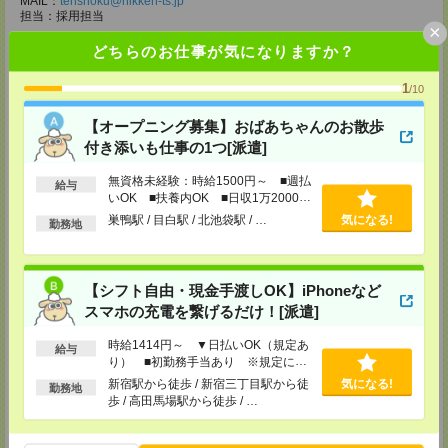
MAIL：
tenshoku@nikken-ts.jp
担当：採用担当
×
メディカルケア事業部 柏オフィス
どちらのお仕事が気になりますか？
千葉県柏市末広町5-19 第12関口ビル7F 705号室
TEL：0120-935-218
1
/10
MAIL：
tenshoku@nikken-ts.jp
担当：採用担当
【オープニング募集】おばあちゃんのお散歩
メディカルケア事業部 新宿オフィス
付き添いも仕事の1つ[派遣]
東京都新宿区新宿2-3-10 新宿御苑ビル6階
TEL：0120-457-235
無資格未経験：時給1500円～ ■週払
給与
MAIL：
tenshoku@nikken-ts.jp
いOK ■扶養内OK ■日収1万2000円
担当：採用担当
以上
巣鴨駅 / 目白駅 / 北池袋駅 / …
気になる!
勤務地
メディカルケア事業部 立川事業所
東京都立川市錦町1-12-14
TEL：0120-934-200
MAIL：
tenshoku@nikken-ts.jp
【シフト自由・現金手渡しOK】iPhoneなど
担当：採用担当
スマホの充電を繋げるだけ！[派遣]
メディカルケア事業部 町田オフィス
時給1414円～ ▼日払いOK（規定あ
給与
東京都町田市森野1-7-23 大樹生命町田ビル6F
り） ■初勤務手当あり ※規定によ
TEL：0120-453-285
る
MAIL：
tenshoku@nikken-ts.jp
新宿駅から徒歩 / 新宿三丁目駅から徒
気になる!
勤務地
担当：採用担当
歩 / 高田馬場駅から徒歩 / …
メディカルケア事業部 横浜オフィス
神奈川県横浜市保土ケ谷区神戸町134 横浜ビジネスパークサウスタワー