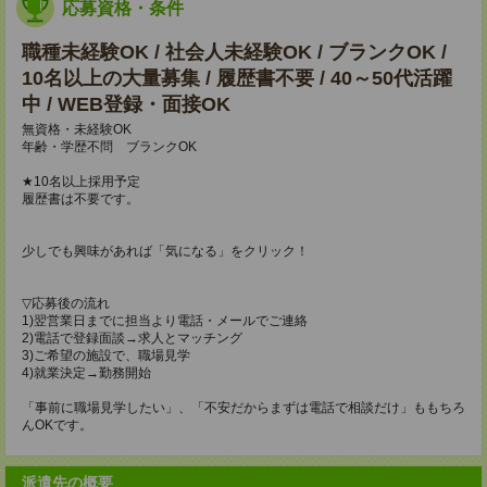
応募資格・条件
職種未経験OK / 社会人未経験OK / ブランクOK /
10名以上の大量募集 / 履歴書不要 / 40～50代活躍
中 / WEB登録・面接OK
無資格・未経験OK
年齢・学歴不問 ブランクOK
★10名以上採用予定
履歴書は不要です。
少しでも興味があれば「気になる」をクリック！
▽応募後の流れ
1)翌営業日までに担当より電話・メールでご連絡
2)電話で登録面談→求人とマッチング
3)ご希望の施設で、職場見学
4)就業決定→勤務開始
「事前に職場見学したい」、「不安だからまずは電話で相談だけ」ももちろ
んOKです。
派遣先の概要