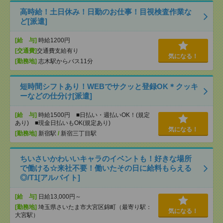
高時給！土日休み！日勤のお仕事！目視検査作業な
ど[派遣]
[給 与]
時給1200円
[交通費]
交通費支給有り
気になる！
[勤務地]
志木駅からバス11分
短時間シフトあり！WEBでサクッと登録OK＊クッキ
ーなどの仕分け[派遣]
[給 与]
時給1500円 ■日払い・週払いOK！(規定
あり) ■現金日払いもOK(規定あり)
気になる！
[勤務地]
新宿駅
/
新宿三丁目駅
ちいさいかわいいキャラのイベントも！好きな場所
で働ける☆来社不要！働いたその日に給料もらえる
◎/T1[アルバイト]
[給 与]
日給13,000円～
[勤務地]
埼玉県さいたま市大宮区錦町（最寄り駅：
気になる！
大宮駅）