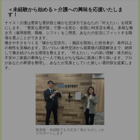
＜未経験から始める＞介護への興味を応援いたしま
す！
ナイス！介護は豊富な選択肢と確かな交渉力であなたの「叶えたい」を現実
にします。「豊富な選択肢」で選べる安心：全国に46支店を構え、多様な働
き方（雇用形態、職種、シフト）をご用意。あなたの生活にフィットする職
場を選ぶことができます。
働きやすさをつくる「確かな交渉力」：施設を熟知した担当者が、条件以上
の相性を見極めます。言いづらい条件交渉から就業後の課題解決まで、納得
して働き続けられる環境を整えます。「叶えたい」への深い理解：体力的な
不安やご家庭の事情など一人で抱えがちな悩みに親身に寄り添います。プロ
があなたの希望を整理し、あなたが見落としていた新しい選択肢を提案しま
す。
無資格・未経験でも大丈夫！私たちがしっか
りサポートします