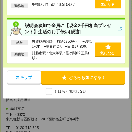
越谷支店
以上
巣鴨駅 / 目白駅 / 北池袋駅 / …
気になる!
勤務地
〒343-0816
埼玉県越谷市弥生町1-4 越谷弥生ビル3階
TEL：0120-713-515
担当：採用担当
説明会参加で全員に【現金2千円相当プレゼ
厚木支店
ント】生活のお手伝い[派遣]
神奈川県厚木市旭町1-2-1 日本生命本厚木ビル7階
TEL：0120-713-515
無資格未経験：時給1350円～ ■週払
給与
担当：採用担当
いOK ■扶養内OK ■日収1万800円
以上
藤沢支店
川越市駅 / 南大塚駅 / 霞ケ関(埼玉県)
気になる!
勤務地
駅 / …
〒251-0025
神奈川県藤沢市鵠沼石上1丁目5番2号
日本生命藤沢ビル2階
TEL：0120-713-515
担当：採用担当
スキップ
どちらも気になる！
甲府支店
〒400-0031 山梨県甲府市丸の内2-30-3 甲府丸の内ビル5階
しばらく表示しない
TEL：0120-713-515
担当：採用担当
品川支店
〒160-0023
東京都新宿区西新宿1-20-2西新宿室町ビル4階
TEL：0120-713-515