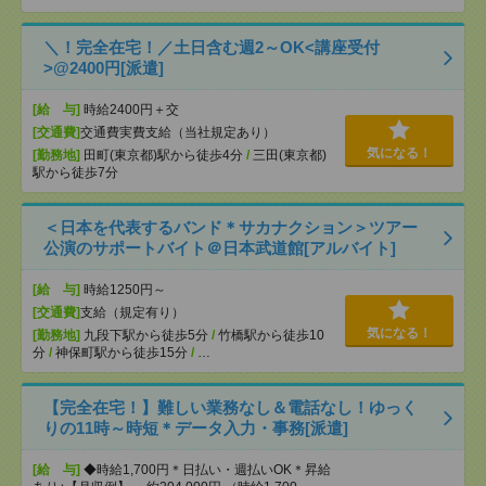
＼！完全在宅！／土日含む週2～OK<講座受付
>@2400円[派遣]
[給 与]
時給2400円＋交
[交通費]
交通費実費支給（当社規定あり）
気になる！
[勤務地]
田町(東京都)駅から徒歩4分
/
三田(東京都)
駅から徒歩7分
＜日本を代表するバンド＊サカナクション＞ツアー
公演のサポートバイト＠日本武道館[アルバイト]
[給 与]
時給1250円～
[交通費]
支給（規定有り）
気になる！
[勤務地]
九段下駅から徒歩5分
/
竹橋駅から徒歩10
分
/
神保町駅から徒歩15分
/
…
【完全在宅！】難しい業務なし＆電話なし！ゆっく
りの11時～時短＊データ入力・事務[派遣]
[給 与]
◆時給1,700円＊日払い・週払いOK＊昇給