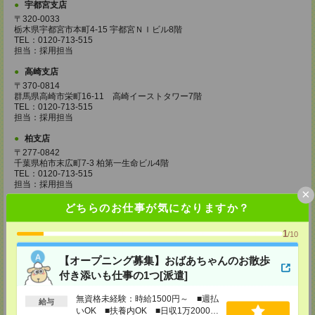
宇都宮支店
〒320-0033
栃木県宇都宮市本町4-15 宇都宮ＮＩビル8階
TEL：0120-713-515
担当：採用担当
高崎支店
〒370-0814
群馬県高崎市栄町16-11 高崎イーストタワー7階
TEL：0120-713-515
担当：採用担当
柏支店
〒277-0842
千葉県柏市末広町7-3 柏第一生命ビル4階
TEL：0120-713-515
担当：採用担当
×
八王子支店
どちらのお仕事が気になりますか？
東京都八王子市東町1－6 橋完ＬＫビル 3階
TEL：0120-713-515
1
/10
担当：採用担当
【オープニング募集】おばあちゃんのお散歩
町田支店
付き添いも仕事の1つ[派遣]
〒194-0022 東京都町田市森野1-33-11 町田森野ビル1階
TEL：0120-713-515
担当：採用担当
無資格未経験：時給1500円～ ■週払
給与
いOK ■扶養内OK ■日収1万2000円