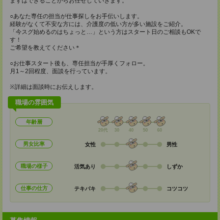
まずはできることからお任せしていきます。
○あなた専任の担当が仕事探しをお手伝いします。
経験がなくて不安な方には、介護度の低い方が多い施設をご紹介。
「今スグ始めるのはちょっと…」という方はスタート日のご相談もOKで
す！
ご希望を教えてください＊
○お仕事スタート後も、専任担当が手厚くフォロー。
月1～2回程度、面談を行っています。
※詳細は面談時にお伝えします。
職場の雰囲気
年齢層
20代
30
40
50
60
男女比率
女性
男性
職場の様子
活気あり
しずか
仕事の仕方
テキパキ
コツコツ