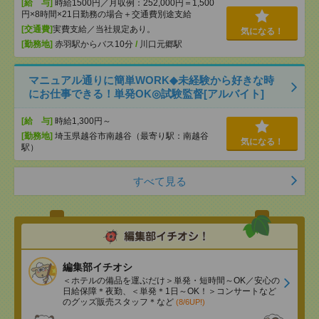
[給 与]
時給1500円／月収例：252,000円＝1,500
円×8時間×21日勤務の場合＋交通費別途支給
[交通費]
実費支給／当社規定あり。
気になる！
[勤務地]
赤羽駅からバス10分
/
川口元郷駅
マニュアル通りに簡単WORK◆未経験から好きな時
にお仕事できる！単発OK◎試験監督[アルバイト]
[給 与]
時給1,300円～
[勤務地]
埼玉県越谷市南越谷（最寄り駅：南越谷
気になる！
駅）
すべて見る
編集部イチオシ
＜ホテルの備品を運ぶだけ＞単発・短時間～OK／安心の
日給保障＊夜勤、＜単発＊1日～OK！＞コンサートなど
のグッズ販売スタッフ＊など
(8/6UP!)