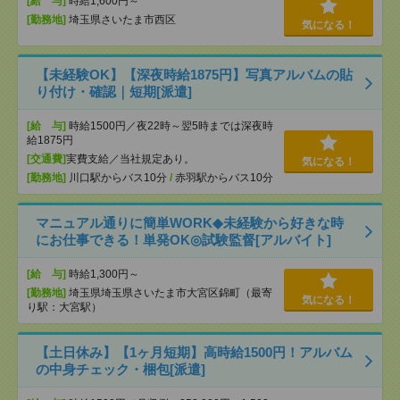
[給 与]
時給1,600円～
[勤務地]
埼玉県さいたま市西区
気になる！
【未経験OK】【深夜時給1875円】写真アルバムの貼
り付け・確認｜短期[派遣]
[給 与]
時給1500円／夜22時～翌5時までは深夜時
給1875円
[交通費]
実費支給／当社規定あり。
気になる！
[勤務地]
川口駅からバス10分
/
赤羽駅からバス10分
マニュアル通りに簡単WORK◆未経験から好きな時
にお仕事できる！単発OK◎試験監督[アルバイト]
[給 与]
時給1,300円～
[勤務地]
埼玉県埼玉県さいたま市大宮区錦町（最寄
気になる！
り駅：大宮駅）
【土日休み】【1ヶ月短期】高時給1500円！アルバム
の中身チェック・梱包[派遣]