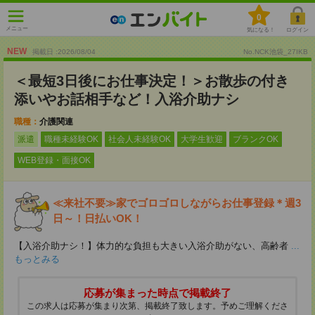
0
メニュー
気になる！
ログイン
NEW
掲載日 :2026
/
08
/
04
No.NCK池袋_27IKB
＜最短3日後にお仕事決定！＞お散歩の付き
添いやお話相手など！入浴介助ナシ
職種：
介護関連
派遣
職種未経験OK
社会人未経験OK
大学生歓迎
ブランクOK
WEB登録・面接OK
≪来社不要≫家でゴロゴロしながらお仕事登録＊週3
日～！日払いOK！
【入浴介助ナシ！】体力的な負担も大きい入浴介助がない、高齢者
...
もっとみる
応募が集まった時点で掲載終了
この求人は応募が集まり次第、掲載終了致します。予めご理解くださ