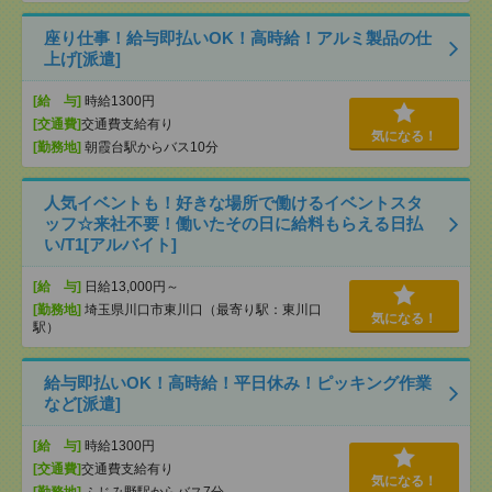
座り仕事！給与即払いOK！高時給！アルミ製品の仕
上げ[派遣]
[給 与]
時給1300円
[交通費]
交通費支給有り
気になる！
[勤務地]
朝霞台駅からバス10分
人気イベントも！好きな場所で働けるイベントスタ
ッフ☆来社不要！働いたその日に給料もらえる日払
い/T1[アルバイト]
[給 与]
日給13,000円～
[勤務地]
埼玉県川口市東川口（最寄り駅：東川口
気になる！
駅）
給与即払いOK！高時給！平日休み！ピッキング作業
など[派遣]
[給 与]
時給1300円
[交通費]
交通費支給有り
気になる！