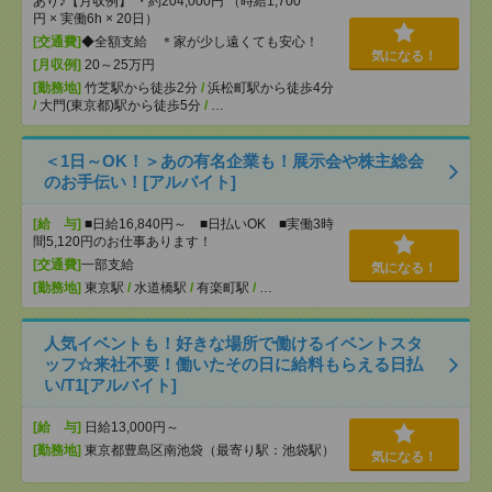
あり♪【月収例】 ・約204,000円 （時給1,700
円 × 実働6h × 20日）
[交通費]
◆全額支給 ＊家が少し遠くても安心！
気になる！
[月収例]
20～25万円
[勤務地]
竹芝駅から徒歩2分
/
浜松町駅から徒歩4分
/
大門(東京都)駅から徒歩5分
/
…
＜1日～OK！＞あの有名企業も！展示会や株主総会
のお手伝い！[アルバイト]
[給 与]
■日給16,840円～ ■日払いOK ■実働3時
間5,120円のお仕事あります！
[交通費]
一部支給
気になる！
[勤務地]
東京駅
/
水道橋駅
/
有楽町駅
/
…
人気イベントも！好きな場所で働けるイベントスタ
ッフ☆来社不要！働いたその日に給料もらえる日払
い/T1[アルバイト]
[給 与]
日給13,000円～
[勤務地]
東京都豊島区南池袋（最寄り駅：池袋駅）
気になる！