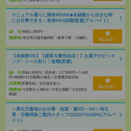
[勤務地]
ふじみ野駅からバス7分
マニュアル通りに簡単WORK◆未経験から好きな時
にお仕事できる！単発OK◎試験監督[アルバイト]
[給 与]
時給1,300円～
[勤務地]
埼玉県川越市脇田町（最寄り駅：川越駅）
気になる！
【未経験OK】【服装＆髪色自由！】お菓子のピッキ
ング・シール貼り｜短期[派遣]
[給 与]
時給1400円／月収例：117,600円＝1,400
円×4時間×21日勤務の場合＋交通費別途支給
[交通費]
実費支給／当社規定あり。
気になる！
[勤務地]
七里駅から車6分
/
大宮公園駅
/
大宮(埼玉
県)駅
＜厚生労働省のお仕事・短期・週3日～OK＞埼玉
県・労働保険ご案内スタッフ/Q311071125041[アルバ
イト]