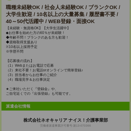
職種未経験OK / 社会人未経験OK / ブランクOK /
大学生歓迎 / 10名以上の大量募集 / 履歴書不要 /
40～50代活躍中 / WEB登録・面接OK
【未経験・無資格OK】【大学生活躍中】
◆お仕事を始めた方の60％が未経験！
◆年齢不問！ブランクのある方も歓迎！
◆資格取得支援あり
※10名以上採用予定
※学歴不問
【応募後の流れ】
（1）Webまたはお電話で応募
（2）来社不要！お電話orオンラインで簡単登録♪
（3）担当者からお仕事のご紹介
（4）職場見学＆お仕事決定
★ご来社いただく『登録会』や、
ご自宅近くでの『出張登録』も可能です。
派遣会社情報
株式会社ネオキャリア ナイス！介護事業部
労働者派遣事業許可番号:派13-070366