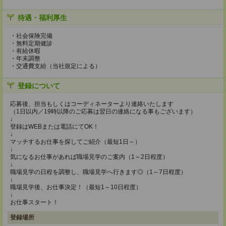
待遇・福利厚生
・社会保険完備
・無料定期健診
・有給休暇
・年末調整
・交通費支給（当社規定による）
登録について
応募後、担当もしくはコーディネーターより連絡いたします
（1日以内／19時以降のご応募は翌日の連絡になる事もございます）
↓
登録はWEBまたは電話にてOK！
↓
マッチするお仕事を探してご紹介（最短1日～）
↓
気になるお仕事があれば職場見学のご案内（1～2日程度）
↓
職場見学の日程を調整し、職場見学へ行きます◎（1～7日程度）
↓
職場見学後、お仕事決定！（最短1～10日程度）
↓
お仕事スタート！
登録場所