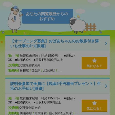
あなたの閲覧履歴からの
おすすめ
【オープニング募集】おばあちゃんのお散歩付き添
いも仕事の1つ[派遣]
[給 与]
無資格未経験：時給1500円～ ■週払い
OK ■扶養内OK ■日収1万2000円以上
[交通費]
交通費全額支給
気になる！
[勤務地]
巣鴨駅
/
目白駅
/
北池袋駅
/
…
説明会参加で全員に【現金2千円相当プレゼント】生
活のお手伝い[派遣]
[給 与]
無資格未経験：時給1350円～ ■週払い
OK ■扶養内OK ■日収1万800円以上
[交通費]
交通費全額支給
気になる！
[勤務地]
川越市駅
/
南大塚駅
/
霞ケ関(埼玉県)駅
/
…