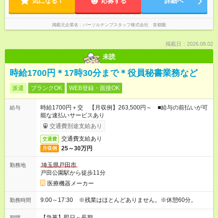
気になる！
応募する
詳細へ
掲載元企業名
パーソルテンプスタッフ株式会社 首都圏
掲載日：2026.08.02
未読
時給1700円＊17時30分まで＊役員秘書業務など
派遣
ブランクOK
WEB登録・面接OK
時給1700円＋交 【月収例】263,500円～ ■給与の前払いが可
給与
能な速払いサービスあり
交通費別途支給あり
交通費支給あり
交通費
25～30万円
月収例
埼玉県戸田市
勤務地
戸田公園駅から徒歩11分
医療機器メーカー
9:00～17:30 ※残業はほとんどありません。※休憩60分。
勤務時間
【急募】即日～長期
期間