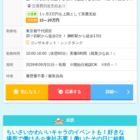
ービス利用可（利用条件有）
交通費別途支給あり
1ヶ月3万円を上限として実費支給
交通費
15～20万円
月収例
東京都千代田区
勤務地
四ツ谷駅から徒歩2分
/
麹町駅から徒歩13分
コンサルタント・シンクタンク
10:00-16:00（休憩60分）実働5時間（残業少なめ！）
勤務時間
2026年09月01日～長期 ※開始日相談OK ※9月～！
期間
履歴書不要
/
服装自由
特徴
気になる！
応募する
詳細へ
未読
ちいさいかわいいキャラのイベントも！好きな
場所で働ける☆来社不要！働いたその日に給料