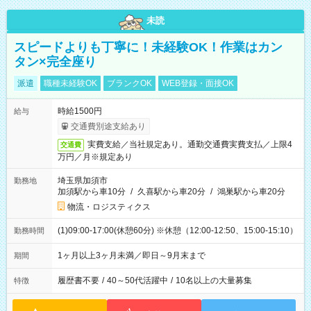
未読
スピードよりも丁寧に！未経験OK！作業はカン
タン×完全座り
派遣
職種未経験OK
ブランクOK
WEB登録・面接OK
時給1500円
給与
交通費別途支給あり
実費支給／当社規定あり。通勤交通費実費支払／上限4
交通費
万円／月※規定あり
埼玉県加須市
勤務地
加須駅から車10分
/
久喜駅から車20分
/
鴻巣駅から車20分
物流・ロジスティクス
(1)09:00-17:00(休憩60分) ※休憩（12:00-12:50、15:00-15:10）
勤務時間
1ヶ月以上3ヶ月未満／即日～9月末まで
期間
履歴書不要
/
40～50代活躍中
/
10名以上の大量募集
特徴