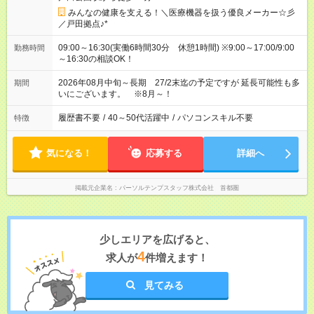
みんなの健康を支える！＼医療機器を扱う優良メーカー☆彡
／戸田拠点♪*
09:00～16:30(実働6時間30分 休憩1時間) ※9:00～17:00/9:00
勤務時間
～16:30の相談OK！
2026年08月中旬～長期 27/2末迄の予定ですが 延長可能性も多
期間
いにございます。 ※8月～！
履歴書不要
/
40～50代活躍中
/
パソコンスキル不要
特徴
気になる！
応募する
詳細へ
掲載元企業名
パーソルテンプスタッフ株式会社 首都圏
少しエリアを広げると、
4
求人が
件増えます！
見てみる