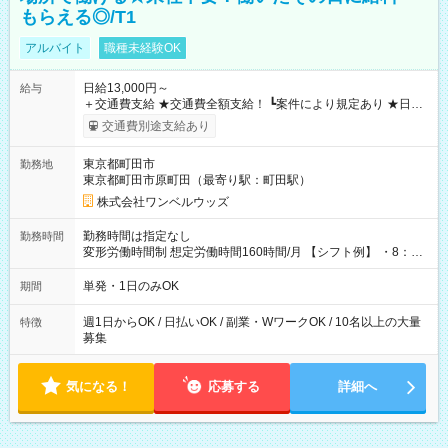
もらえる◎/T1
アルバイト
職種未経験OK
日給13,000円～
給与
＋交通費支給 ★交通費全額支給！ ┗案件により規定あり ★日払
いOK！（規定あり） ┗働いたその日に現金GET♪ お仕事後はコ
交通費別途支給あり
ンビニATMから 日払い分を引き落とせます！ 【試用期間】試
用期間なし
東京都町田市
勤務地
東京都町田市原町田（最寄り駅：町田駅）
株式会社ワンベルウッズ
勤務時間は指定なし
勤務時間
変形労働時間制 想定労働時間160時間/月 【シフト例】 ・8：00
～21：00
単発・1日のみOK
期間
週1日からOK / 日払いOK / 副業・WワークOK / 10名以上の大量
特徴
募集
気になる！
応募する
詳細へ