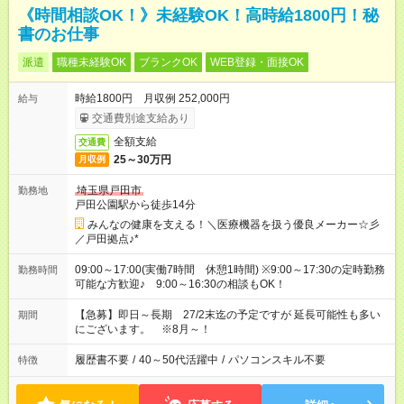
《時間相談OK！》未経験OK！高時給1800円！秘
書のお仕事
派遣
職種未経験OK
ブランクOK
WEB登録・面接OK
時給1800円 月収例 252,000円
給与
交通費別途支給あり
全額支給
交通費
25～30万円
月収例
埼玉県戸田市
勤務地
戸田公園駅から徒歩14分
みんなの健康を支える！＼医療機器を扱う優良メーカー☆彡
／戸田拠点♪*
09:00～17:00(実働7時間 休憩1時間) ※9:00～17:30の定時勤務
勤務時間
可能な方歓迎♪ 9:00～16:30の相談もOK！
【急募】即日～長期 27/2末迄の予定ですが 延長可能性も多い
期間
にございます。 ※8月～！
履歴書不要
/
40～50代活躍中
/
パソコンスキル不要
特徴