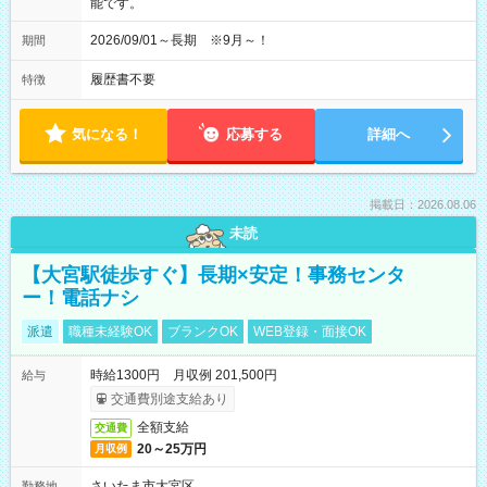
能です。
2026/09/01～長期 ※9月～！
期間
履歴書不要
特徴
気になる！
応募する
詳細へ
掲載日：2026.08.06
未読
【大宮駅徒歩すぐ】長期×安定！事務センタ
ー！電話ナシ
派遣
職種未経験OK
ブランクOK
WEB登録・面接OK
時給1300円 月収例 201,500円
給与
交通費別途支給あり
全額支給
交通費
20～25万円
月収例
さいたま市大宮区
勤務地