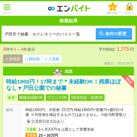
0
メニュー
気になる！
ログイン
検索結果
条件の変更
戸田市で秘書・セクレタリーのバイト一覧
4
1,775
件中
1
～
4
件表示
平均時給:
円
新着順
時給順
人気順
掲載日：2026.08.07
未読
NEW
時給1800円！17時まで＊未経験OK！残業ほぼ
なし▼戸田公園での秘書
派遣
職種未経験OK
ブランクOK
WEB登録・面接OK
時給1800円 月収例 25万円 時給1800円×実働7h×週5日×4
給与
週 ※月収例を保証するものではありません。※給与即受取りサ
ービス利用可（利用条件有）
交通費別途支給あり
1ヶ月3万円を上限として実費支給
交通費
25～30万円
月収例