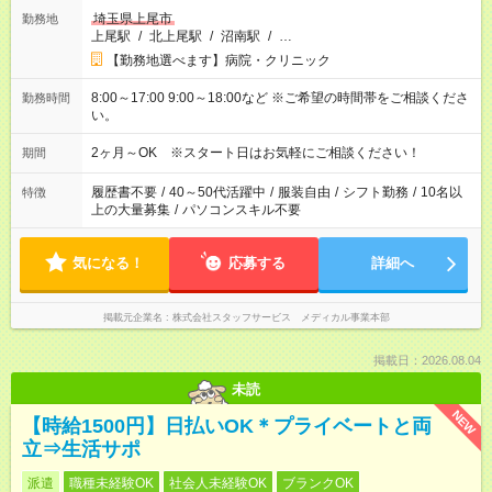
埼玉県上尾市
勤務地
上尾駅
/
北上尾駅
/
沼南駅
/
…
【勤務地選べます】病院・クリニック
8:00～17:00 9:00～18:00など ※ご希望の時間帯をご相談くださ
勤務時間
い。
2ヶ月～OK ※スタート日はお気軽にご相談ください！
期間
履歴書不要
/
40～50代活躍中
/
服装自由
/
シフト勤務
/
10名以
特徴
上の大量募集
/
パソコンスキル不要
気になる！
応募する
詳細へ
掲載元企業名
株式会社スタッフサービス メディカル事業本部
掲載日：2026.08.04
未読
NEW
【時給1500円】日払いOK＊プライベートと両
立⇒生活サポ
派遣
職種未経験OK
社会人未経験OK
ブランクOK