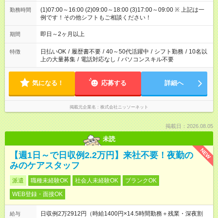
(1)07:00～16:00 (2)09:00～18:00 (3)17:00～09:00 ※ 上記は一
勤務時間
例です！その他シフトもご相談ください！
即日～2ヶ月以上
期間
日払いOK
/
履歴書不要
/
40～50代活躍中
/
シフト勤務
/
10名以
特徴
上の大量募集
/
電話対応なし
/
パソコンスキル不要
気になる！
応募する
詳細へ
掲載元企業名
株式会社ニッソーネット
掲載日：2026.08.05
未読
NEW
【週1日～で日収例2.2万円】来社不要！夜勤の
みのケアスタッフ
派遣
職種未経験OK
社会人未経験OK
ブランクOK
WEB登録・面接OK
日収例2万2912円（時給1400円×14.5時間勤務＋残業・深夜割
給与