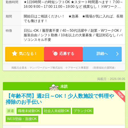
★1日6時間～の時短シフトOK ★スタート時間選べます！ 7:00～
勤務時間
16:00 9:00～17:00 11:00～19:00 など 残業なし！ ※Wワークの
場合、他のお仕事と合わせ週40時間超の就業はご案内できませ
ん ※法令に基づき、週20時間以上勤務は社会保険への加入対象
開始日はご相談ください！ ★急募 ★職場が気に入れば、長期
期間
となります ※労働者派遣法（日雇い派遣の原則禁止）により、
でも働けます！
短時間・短期間の就業はご案内が難しい場合があります
日払いOK
/
履歴書不要
/
40～50代活躍中
/
副業・WワークOK
/
特徴
服装自由
/
シフト勤務
/
10名以上の大量募集
/
電話対応なし
/
パ
ソコンスキル不要
気になる！
応募する
詳細へ
掲載元企業名
マンパワーグループ株式会社 ケアサービス事業部 （医療福祉介護関連）
掲載日：2026.08.05
未読
NEW
【年齢不問】週2日～OK！少人数施設で料理や
掃除のお手伝い
派遣
職種未経験OK
社会人未経験OK
ブランクOK
WEB登録・面接OK