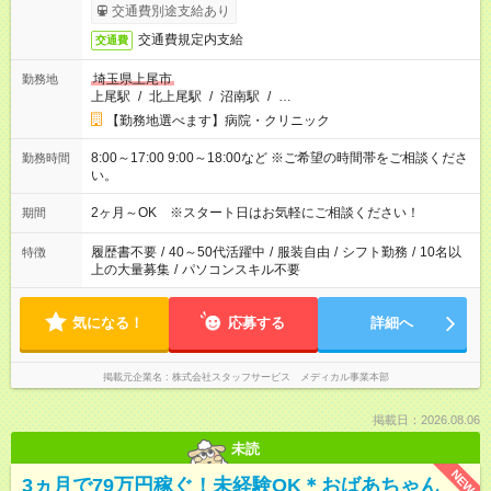
交通費別途支給あり
交通費規定内支給
交通費
埼玉県上尾市
勤務地
上尾駅
/
北上尾駅
/
沼南駅
/
…
【勤務地選べます】病院・クリニック
8:00～17:00 9:00～18:00など ※ご希望の時間帯をご相談くださ
勤務時間
い。
2ヶ月～OK ※スタート日はお気軽にご相談ください！
期間
履歴書不要
/
40～50代活躍中
/
服装自由
/
シフト勤務
/
10名以
特徴
上の大量募集
/
パソコンスキル不要
気になる！
応募する
詳細へ
掲載元企業名
株式会社スタッフサービス メディカル事業本部
掲載日：2026.08.06
未読
NEW
3ヵ月で79万円稼ぐ！未経験OK＊おばあちゃん