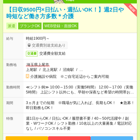
NEW
【日収9500円×日払い・週払いOK！】週2日や
時短など働き方多数＊介護
派遣
ブランクOK
WEB登録・面接OK
時給1900円～
給与
交通費別途支給あり
交通費全額支給
交通費
埼玉県上尾市
勤務地
上尾駅
/
北上尾駅
/
沼南駅
/
…
介護施設や病院 ※ご自宅近辺からご案内可能
≪シフト例≫ 10:00～15:00（実働5時間） 12:00～17:00（実働
勤務時間
5時間） 上記シフト以外にも、早朝や深夜など希望の時間帯お聞
かせください！ 事前に担当からヒアリングもしますので、ご安
心ください！
3ヵ月までの短期 ※職場が気に入れば、長期もOK！ ★急募！
期間
即日勤務もOK！
週1日からOK
/
日払いOK
/
履歴書不要
/
40～50代活躍中
/
副
特徴
業・WワークOK
/
シフト勤務
/
10名以上の大量募集
/
電話対応
なし
/
パソコンスキル不要