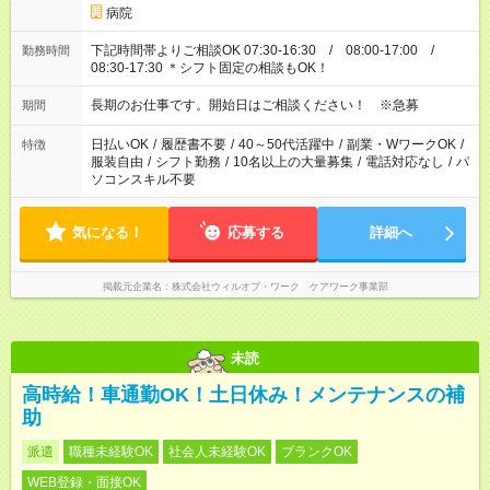
病院
下記時間帯よりご相談OK 07:30-16:30 / 08:00-17:00 /
勤務時間
08:30-17:30 ＊シフト固定の相談もOK！
長期のお仕事です。開始日はご相談ください！ ※急募
期間
日払いOK
/
履歴書不要
/
40～50代活躍中
/
副業・WワークOK
/
特徴
服装自由
/
シフト勤務
/
10名以上の大量募集
/
電話対応なし
/
パ
ソコンスキル不要
気になる！
応募する
詳細へ
掲載元企業名
株式会社ウィルオブ・ワーク ケアワーク事業部
未読
高時給！車通勤OK！土日休み！メンテナンスの補
助
派遣
職種未経験OK
社会人未経験OK
ブランクOK
WEB登録・面接OK