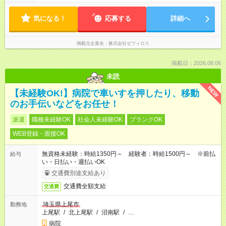
気になる！
応募する
詳細へ
掲載元企業名
株式会社ゼフィロス
掲載日：2026.08.06
未読
NEW
【未経験OK!】病院で車いすを押したり、移動
のお手伝いなどをお任せ！
派遣
職種未経験OK
社会人未経験OK
ブランクOK
WEB登録・面接OK
無資格未経験：時給1350円～ 経験者：時給1500円～ ※前払
給与
い・日払い・週払いOK
交通費別途支給あり
交通費全額支給
交通費
埼玉県上尾市
勤務地
上尾駅
/
北上尾駅
/
沼南駅
/
…
病院