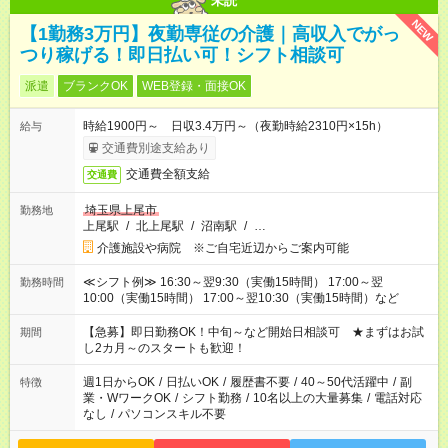
未読
NEW
【1勤務3万円】夜勤専従の介護｜高収入でがっ
つり稼げる！即日払い可！シフト相談可
派遣
ブランクOK
WEB登録・面接OK
時給1900円～ 日収3.4万円～（夜勤時給2310円×15h）
給与
交通費別途支給あり
交通費全額支給
交通費
埼玉県上尾市
勤務地
上尾駅
/
北上尾駅
/
沼南駅
/
…
介護施設や病院 ※ご自宅近辺からご案内可能
≪シフト例≫ 16:30～翌9:30（実働15時間） 17:00～翌
勤務時間
10:00（実働15時間） 17:00～翌10:30（実働15時間）など
【急募】即日勤務OK！中旬～など開始日相談可 ★まずはお試
期間
し2カ月～のスタートも歓迎！
週1日からOK
/
日払いOK
/
履歴書不要
/
40～50代活躍中
/
副
特徴
業・WワークOK
/
シフト勤務
/
10名以上の大量募集
/
電話対応
なし
/
パソコンスキル不要