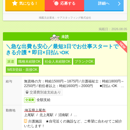
気になる！
応募する
詳細へ
掲載元企業名
ケアスタッフィング株式会社
掲載日：2026.08.05
未読
NEW
＼急な出費も安心／最短3日でお仕事スタートで
きる介護＊即日×日払いOK
派遣
職種未経験OK
社会人未経験OK
ブランクOK
WEB登録・面接OK
無資格の方：時給1500円～1875円 / 介護福祉士：時給1800円～
給与
2250円 / 初任者以上：時給1600円～2000円 ■日払いOK ■
日収例：1万2000円（時給1500円×8h）
交通費別途支給あり
全額支給
交通費
埼玉県上尾市
勤務地
上尾駅
/
北上尾駅
/
沼南駅
/
…
介護施設 ★自宅近くの施設など、ご希望に合わせてご紹介
いたします！