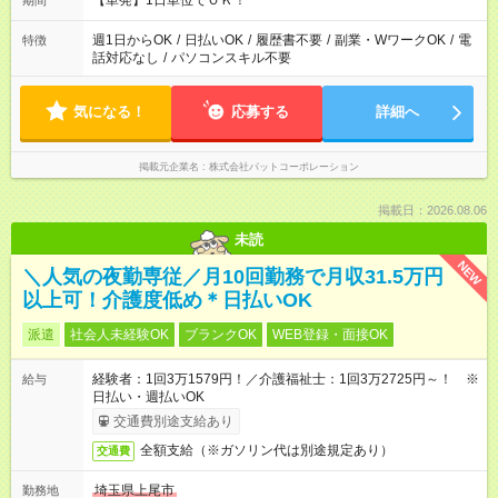
【単発】1日単位でＯＫ！
期間
週1日からOK
/
日払いOK
/
履歴書不要
/
副業・WワークOK
/
電
特徴
話対応なし
/
パソコンスキル不要
気になる！
応募する
詳細へ
掲載元企業名
株式会社パットコーポレーション
掲載日：2026.08.06
未読
NEW
＼人気の夜勤専従／月10回勤務で月収31.5万円
以上可！介護度低め＊日払いOK
派遣
社会人未経験OK
ブランクOK
WEB登録・面接OK
経験者：1回3万1579円！／介護福祉士：1回3万2725円～！ ※
給与
日払い・週払いOK
交通費別途支給あり
全額支給（※ガソリン代は別途規定あり）
交通費
埼玉県上尾市
勤務地