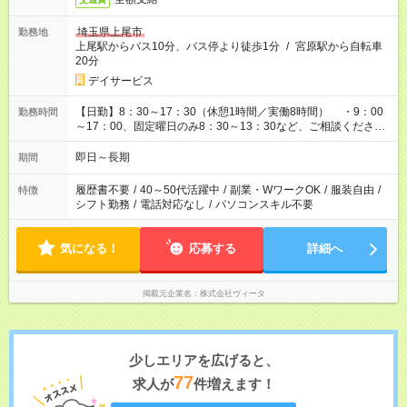
埼玉県上尾市
勤務地
上尾駅からバス10分、バス停より徒歩1分
/
宮原駅から自転車
20分
デイサービス
【日勤】8：30～17：30（休憩1時間／実働8時間） ・9：00
勤務時間
～17：00、固定曜日のみ8：30～13：30など、ご相談くださ
い！
即日～長期
期間
履歴書不要
/
40～50代活躍中
/
副業・WワークOK
/
服装自由
/
特徴
シフト勤務
/
電話対応なし
/
パソコンスキル不要
気になる！
応募する
詳細へ
掲載元企業名
株式会社ヴィータ
少しエリアを広げると、
77
求人が
件増えます！