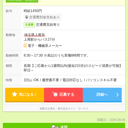
時給1450円
給与
交通費別途支給あり
交通費支給有り
交通費
埼玉県上尾市
勤務地
上尾駅からバス27分
電子・機械系メーカー
8:30～17:30 ※表記のうち実働8時間です。
勤務時間
長期【ご応募から1週間以内(最短2日目)のスピード就業が可能】
期間
即日～
日払いOK
/
履歴書不要
/
電話対応なし
/
パソコンスキル不要
特徴
気になる！
応募する
詳細へ
掲載元企業名
株式会社テクノ・サービス
掲載日：2026.08.05
未読