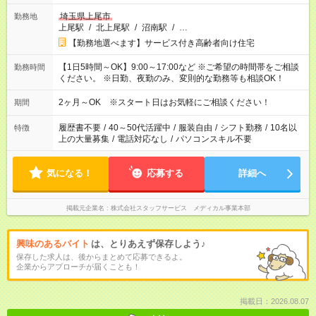
埼玉県上尾市
勤務地
上尾駅
/
北上尾駅
/
沼南駅
/
…
【勤務地選べます】サービス付き高齢者向け住宅
【1日5時間～OK】9:00～17:00など ※ご希望の時間帯をご相談
勤務時間
ください。 ※日勤、夜勤のみ、変則的な勤務等も相談OK！
2ヶ月～OK ※スタート日はお気軽にご相談ください！
期間
履歴書不要
/
40～50代活躍中
/
服装自由
/
シフト勤務
/
10名以
特徴
上の大量募集
/
電話対応なし
/
パソコンスキル不要
気になる！
応募する
詳細へ
掲載元企業名
株式会社スタッフサービス メディカル事業本部
興味のあるバイト
は、とりあえず保存しよう♪
保存した求人は、後からまとめて応募できるよ。
企業からアプローチが届くことも！
掲載日：2026.08.07