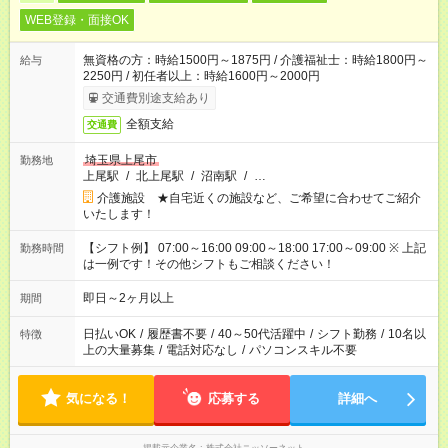
WEB登録・面接OK
無資格の方：時給1500円～1875円 / 介護福祉士：時給1800円～
給与
2250円 / 初任者以上：時給1600円～2000円
交通費別途支給あり
全額支給
交通費
埼玉県上尾市
勤務地
上尾駅
/
北上尾駅
/
沼南駅
/
…
介護施設 ★自宅近くの施設など、ご希望に合わせてご紹介
いたします！
【シフト例】 07:00～16:00 09:00～18:00 17:00～09:00 ※ 上記
勤務時間
は一例です！その他シフトもご相談ください！
即日～2ヶ月以上
期間
日払いOK
/
履歴書不要
/
40～50代活躍中
/
シフト勤務
/
10名以
特徴
上の大量募集
/
電話対応なし
/
パソコンスキル不要
気になる！
応募する
詳細へ