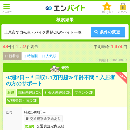
0
メニュー
気になる！
ログイン
検索結果
条件の変更
上尾市で自転車・バイク通勤OKのバイト一覧
48
1,474
件中
1
～
48
件表示
平均時給:
円
新着順
時給順
人気順
掲載日：2026.08.07
未読
NEW
≪週2日～＊日収1.1万円超≫年齢不問＊入居者
の方のサポート
派遣
職種未経験OK
社会人未経験OK
ブランクOK
WEB登録・面接OK
時給1400円～
給与
交通費別途支給あり
交通費規定内支給
交通費