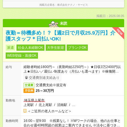
掲載元企業名
株式会社テクノ・サービス
掲載日：2026.08.05
未読
NEW
夜勤＝待機多め！？【週2日で月収25.9万円】介
護スタッフ＊日払いOK!
派遣
社会人未経験OK
大学生歓迎
ブランクOK
WEB登録・面接OK
経験者時給1800円～（夜勤時給2250円～）★日収3万2400円以
給与
上★日払い／週払い制度あり（月払いも選べます）※稼働開始時
は手続き完了次第のお支払いとなります。
交通費別途支給あり
交通費支給※規定有
交通費
25～30万円
月収例
埼玉県上尾市
勤務地
上尾駅
/
北上尾駅
/
沼南駅
/
…
＜ご近所の老人ホームなど＞
16:00～翌9:00 ※残業なし！ ※Wワークの場合、他のお仕事と
勤務時間
合わせ週40時間超の就業はご案内できません ※法令に基づき、