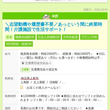
掲載元企業名
株式会社ニッソーネット
掲載日：2026.08.03
未読
＼志望動機や履歴書不要／あっという間に終業時
間！介護施設で生活サポート！
派遣
職種未経験OK
社会人未経験OK
大学生歓迎
ブランクOK
WEB登録・面接OK
無資格未経験：時給1600円～ 経験者：時給1800円～ ★日払
給与
い／週払い制度あり（月払いも選べます）※稼働開始時は手続き
完了次第のお支払いとなります。
交通費別途支給あり
交通費支給※規定有
交通費
埼玉県上尾市
勤務地
上尾駅
/
北上尾駅
/
沼南駅
/
…
〈お近くの老人ホームなど〉
★1日6時間～の時短シフトOK ★都合に合わせてシフトが決めら
勤務時間
れます シフト例： 7：00～16：00 9：00～15：00 9：00～
18：00 11：00～20：00 など ※Wワークの場合、他のお仕事と
合わせ週40時間超の就業はご案内できません ※法令に基づき、
長期のお仕事です。開始日はご相談ください！ ★急募
期間