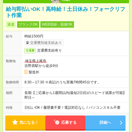
給与即払いOK！高時給！土日休み！フォークリフ
ト作業
派遣
ブランクOK
WEB登録・面接OK
時給1500円
給与
交通費別途支給あり
交通費支給有り
交通費
埼玉県上尾市
勤務地
吉野原駅から徒歩9分
製造外
8:30～17:30 ※表記のうち実働7時間45分です。
勤務時間
長期【ご応募から1週間以内(最短2日目)のスピード就業が可能】
期間
即日～
日払いOK
/
履歴書不要
/
電話対応なし
/
パソコンスキル不要
特徴
気になる！
応募する
詳細へ