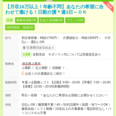
NEW
【月収16万以上！年齢不問】あなたの希望に合
わせて働ける！日勤介護＊週3日～ＯＫ
派遣
職種未経験OK
社会人未経験OK
ブランクOK
WEB登録・面接OK
初任者研修：時給1700円～ 介護福祉士：時給1800円～ ※日
給与
払い・週払いOK
交通費別途支給あり
全額支給 ※ガソリン代については別途規定あり
交通費
埼玉県上尾市
勤務地
上尾駅
/
北上尾駅
/
沼南駅
/
…
お近くの介護施設をご紹介！
▼選べる勤務シフト 【日勤】9:00～18:00 【早番】7:00～16:00
勤務時間
【遅番】10:00～20:00(実働8時間)
即日～長期 ＊あなたのご希望をお気軽にお聞かせください！
期間
日払いOK
/
履歴書不要
/
40～50代活躍中
/
副業・WワークOK
/
特徴
服装自由
/
シフト勤務
/
10名以上の大量募集
/
電話対応なし
/
パ
ソコンスキル不要