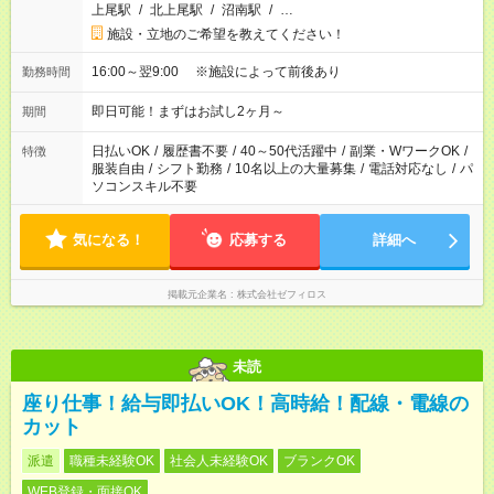
上尾駅
/
北上尾駅
/
沼南駅
/
…
施設・立地のご希望を教えてください！
16:00～翌9:00 ※施設によって前後あり
勤務時間
即日可能！まずはお試し2ヶ月～
期間
日払いOK
/
履歴書不要
/
40～50代活躍中
/
副業・WワークOK
/
特徴
服装自由
/
シフト勤務
/
10名以上の大量募集
/
電話対応なし
/
パ
ソコンスキル不要
気になる！
応募する
詳細へ
掲載元企業名
株式会社ゼフィロス
未読
座り仕事！給与即払いOK！高時給！配線・電線の
カット
派遣
職種未経験OK
社会人未経験OK
ブランクOK
WEB登録・面接OK