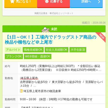
気になる！
応募する
詳細へ
掲載元企業名
株式会社ニッソーネット
掲載日：2026.08.06
未読
NEW
【1日～OK！】工場内でドラッグストア商品の
検品や梱包など＠上尾市
アルバイト
職種未経験OK
社会人未経験OK
大学生歓迎
ブランクOK
WEB登録・面接OK
時給1,250円（実働8H以上は時給1,563円） ＊全額日払い振込
給与
（勤務日から2営業日後） ※日収例※ 時給1250円×6時間＝日収
7500円
埼玉県上尾市
勤務地
吉野原駅から徒歩5分
/
東大宮駅から徒歩25分
/
宮原駅からバ
ス15分
/
…
埼玉県上尾市原市の物流倉庫
9:00～16:00 (休憩：1時間) ※17時迄の勤務も可能です
勤務時間