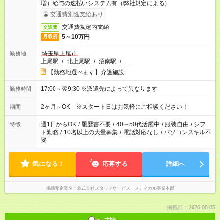
増）給与の速払いシステム有（弊社規定による）
交通費別途支給あり
交通費規定内支給
交通費
5～10万円
月収例
埼玉県上尾市
勤務地
上尾駅
/
北上尾駅
/
沼南駅
/
…
【勤務地選べます】介護施設
17:00～翌9:30 ※派遣先によって異なります
勤務時間
2ヶ月～OK ※スタート日はお気軽にご相談ください！
期間
週1日からOK
/
履歴書不要
/
40～50代活躍中
/
服装自由
/
シフ
特徴
ト勤務
/
10名以上の大量募集
/
電話対応なし
/
パソコンスキル不
要
気になる！
応募する
詳細へ
掲載元企業名
株式会社スタッフサービス メディカル事業本部
掲載日：2026.08.05