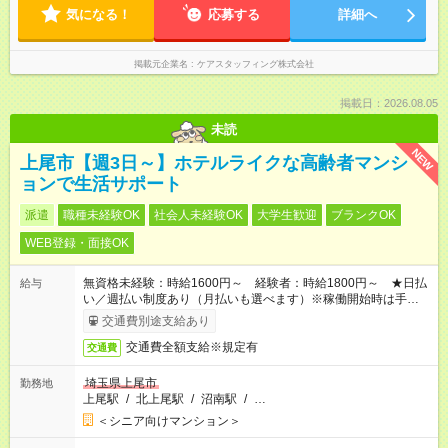
気になる！
応募する
詳細へ
掲載元企業名
ケアスタッフィング株式会社
掲載日：2026.08.05
未読
NEW
上尾市【週3日～】ホテルライクな高齢者マンシ
ョンで生活サポート
派遣
職種未経験OK
社会人未経験OK
大学生歓迎
ブランクOK
WEB登録・面接OK
無資格未経験：時給1600円～ 経験者：時給1800円～ ★日払
給与
い／週払い制度あり（月払いも選べます）※稼働開始時は手続き
完了次第のお支払いとなります。
交通費別途支給あり
交通費全額支給※規定有
交通費
埼玉県上尾市
勤務地
上尾駅
/
北上尾駅
/
沼南駅
/
…
＜シニア向けマンション＞