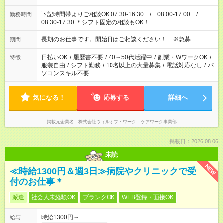
下記時間帯よりご相談OK 07:30-16:30 / 08:00-17:00 /
勤務時間
08:30-17:30 ＊シフト固定の相談もOK！
長期のお仕事です。開始日はご相談ください！ ※急募
期間
日払いOK
/
履歴書不要
/
40～50代活躍中
/
副業・WワークOK
/
特徴
服装自由
/
シフト勤務
/
10名以上の大量募集
/
電話対応なし
/
パ
ソコンスキル不要
気になる！
応募する
詳細へ
掲載元企業名
株式会社ウィルオブ・ワーク ケアワーク事業部
掲載日：2026.08.06
未読
NEW
≪時給1300円＆週3日≫病院やクリニックで受
付のお仕事＊
派遣
社会人未経験OK
ブランクOK
WEB登録・面接OK
時給1300円～
給与