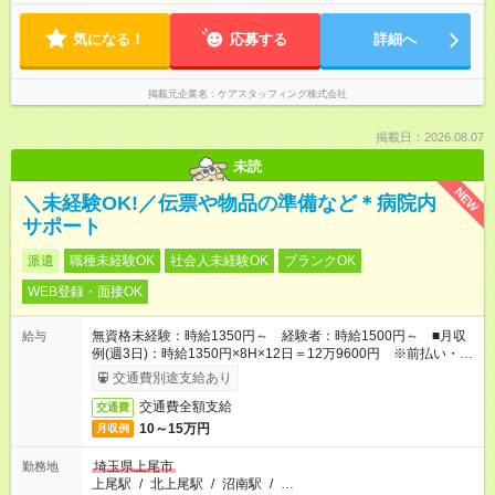
気になる！
応募する
詳細へ
掲載元企業名
ケアスタッフィング株式会社
掲載日：2026.08.07
未読
NEW
＼未経験OK!／伝票や物品の準備など＊病院内
サポート
派遣
職種未経験OK
社会人未経験OK
ブランクOK
WEB登録・面接OK
無資格未経験：時給1350円～ 経験者：時給1500円～ ■月収
給与
例(週3日)：時給1350円×8H×12日＝12万9600円 ※前払い・日
払い・週払いOK
交通費別途支給あり
交通費全額支給
交通費
10～15万円
月収例
埼玉県上尾市
勤務地
上尾駅
/
北上尾駅
/
沼南駅
/
…