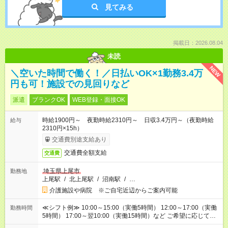
見てみる
掲載日：2026.08.04
未読
NEW
＼空いた時間で働く！／日払いOK×1勤務3.4万
円も可！施設での見回りなど
派遣
ブランクOK
WEB登録・面接OK
時給1900円～ 夜勤時給2310円～ 日収3.4万円～（夜勤時給
給与
2310円×15h）
交通費別途支給あり
交通費全額支給
交通費
埼玉県上尾市
勤務地
上尾駅
/
北上尾駅
/
沼南駅
/
…
介護施設や病院 ※ご自宅近辺からご案内可能
≪シフト例≫ 10:00～15:00（実働5時間） 12:00～17:00（実働
勤務時間
5時間） 17:00～翌10:00（実働15時間）など ご希望に応じて、
働く時間は調整できます！ お気軽に担当へ相談ください！