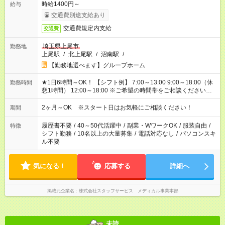
時給1400円～
給与
交通費別途支給あり
交通費規定内支給
交通費
埼玉県上尾市
勤務地
上尾駅
/
北上尾駅
/
沼南駅
/
…
【勤務地選べます】グループホーム
★1日6時間～OK！ 【シフト例】 7:00～13:00 9:00～18:00（休
勤務時間
憩1時間） 12:00～18:00 ※ご希望の時間帯をご相談ください。
※日勤、夜勤のみ、変則的な勤務等も相談OK！
2ヶ月～OK ※スタート日はお気軽にご相談ください！
期間
履歴書不要
/
40～50代活躍中
/
副業・WワークOK
/
服装自由
/
特徴
シフト勤務
/
10名以上の大量募集
/
電話対応なし
/
パソコンスキ
ル不要
気になる！
応募する
詳細へ
掲載元企業名
株式会社スタッフサービス メディカル事業本部
未読