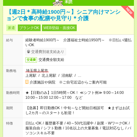
未読
NEW
【週2日＊高時給1900円～】シニア向けマンシ
ョンで食事の配膳や見守り＊介護
派遣
ブランクOK
WEB登録・面接OK
経験者時給1900円～ 介護福祉士時給1950円～ ※日払い/週払
給与
いOK
交通費別途支給あり
交通費全額支給
交通費
埼玉県上尾市
勤務地
上尾駅
/
北上尾駅
/
沼南駅
/
…
介護施設や病院 ※ご自宅近辺からご案内可能
★【日勤のみ】1日5時間～OK！ ≪シフト例≫ 9:00～14:00
勤務時間
10:00～15:00 12:00～17:00 など
【急募】即日勤務OK！中旬～など開始日相談可 ★まずはお試
期間
し2カ月～のスタートも歓迎！
日払いOK
/
履歴書不要
/
40～50代活躍中
/
副業・WワークOK
/
特徴
服装自由
/
シフト勤務
/
10名以上の大量募集
/
電話対応なし
/
パ
ソコンスキル不要