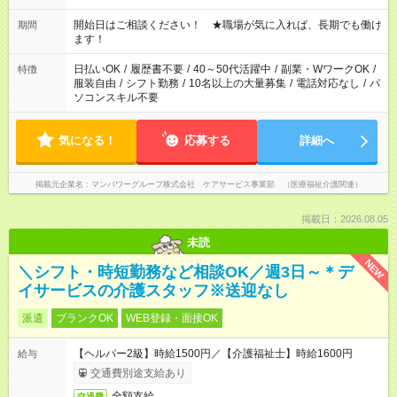
週20時間以上勤務は社会保険への加入対象となります ※労働者
派遣法（日雇い派遣の原則禁止）により、短時間・短期間の就
開始日はご相談ください！ ★職場が気に入れば、長期でも働け
期間
業はご案内が難しい場合があります
ます！
日払いOK
/
履歴書不要
/
40～50代活躍中
/
副業・WワークOK
/
特徴
服装自由
/
シフト勤務
/
10名以上の大量募集
/
電話対応なし
/
パ
ソコンスキル不要
気になる！
応募する
詳細へ
掲載元企業名
マンパワーグループ株式会社 ケアサービス事業部 （医療福祉介護関連）
掲載日：2026.08.05
未読
NEW
＼シフト・時短勤務など相談OK／週3日～＊デ
イサービスの介護スタッフ※送迎なし
派遣
ブランクOK
WEB登録・面接OK
【ヘルパー2級】時給1500円／【介護福祉士】時給1600円
給与
交通費別途支給あり
全額支給
交通費