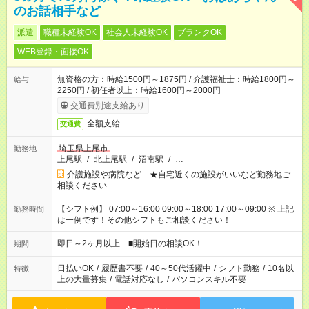
のお話相手など
派遣
職種未経験OK
社会人未経験OK
ブランクOK
WEB登録・面接OK
無資格の方：時給1500円～1875円 / 介護福祉士：時給1800円～
給与
2250円 / 初任者以上：時給1600円～2000円
交通費別途支給あり
全額支給
交通費
埼玉県上尾市
勤務地
上尾駅
/
北上尾駅
/
沼南駅
/
…
介護施設や病院など ★自宅近くの施設がいいなど勤務地ご
相談ください
【シフト例】 07:00～16:00 09:00～18:00 17:00～09:00 ※ 上記
勤務時間
は一例です！その他シフトもご相談ください！
即日～2ヶ月以上 ■開始日の相談OK！
期間
日払いOK
/
履歴書不要
/
40～50代活躍中
/
シフト勤務
/
10名以
特徴
上の大量募集
/
電話対応なし
/
パソコンスキル不要