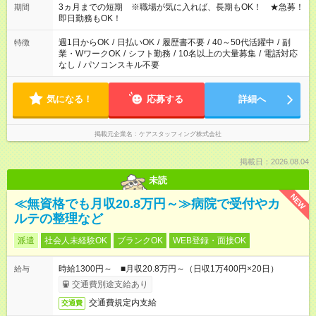
3ヵ月までの短期 ※職場が気に入れば、長期もOK！ ★急募！
期間
即日勤務もOK！
週1日からOK
/
日払いOK
/
履歴書不要
/
40～50代活躍中
/
副
特徴
業・WワークOK
/
シフト勤務
/
10名以上の大量募集
/
電話対応
なし
/
パソコンスキル不要
気になる！
応募する
詳細へ
掲載元企業名
ケアスタッフィング株式会社
掲載日：2026.08.04
未読
NEW
≪無資格でも月収20.8万円～≫病院で受付やカ
ルテの整理など
派遣
社会人未経験OK
ブランクOK
WEB登録・面接OK
時給1300円～ ■月収20.8万円～（日収1万400円×20日）
給与
交通費別途支給あり
交通費規定内支給
交通費