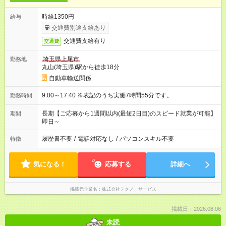
時給1350円
給与
交通費別途支給あり
交通費支給有り
交通費
埼玉県上尾市
勤務地
丸山(埼玉県)駅から徒歩18分
自動車輸送関係
9:00～17:40 ※表記のうち実働7時間55分です。
勤務時間
長期【ご応募から1週間以内(最短2日目)のスピード就業が可能】
期間
即日～
履歴書不要
/
電話対応なし
/
パソコンスキル不要
特徴
気になる！
応募する
詳細へ
掲載元企業名
株式会社テクノ・サービス
掲載日：2026.08.06
未読