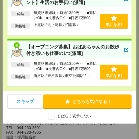
FAX：03-3226-1805
ント】生活のお手伝い[派遣]
担当：採用担当
無資格未経験：時給1350円～ ■週払
給与
錦糸町介護オフィス・錦糸町医療オフィス
いOK ■扶養内OK ■日収1万800円
〒130-0013 東京都墨田区錦糸一丁目2番1号 アルカセントラル18F
以上
上尾駅 / 北上尾駅 / 沼南駅 / …
気になる!
勤務地
TEL：03-5637-1151
FAX：03-5637-1388
担当：採用担当
【オープニング募集】おばあちゃんのお散歩
西東京医療オフィス
付き添いも仕事の1つ[派遣]
〒180-0004 東京都武蔵野市吉祥寺本町1丁目14番5号 吉祥寺本町ビル5F
無資格未経験：時給1350円～ ■週払
TEL：0422-23-0901
給与
いOK ■扶養内OK ■日収1万800円
FAX：0422-23-0905
担当：採用担当
以上
所沢駅 / 東所沢駅 / 航空公園駅 / …
気になる!
勤務地
町田介護オフィス
〒194-0022 東京都町田市森野1丁目36番14号 ビオレ町田ビル3F
TEL：042-728-3021
スキップ
どちらも気になる！
FAX：042-728-3025
担当：採用担当
しばらく表示しない
川崎医療オフィス・横浜医療オフィス
〒210-0007 神奈川県川崎市川崎区駅前本町3-1 NMF川崎東口ビル7F
TEL：044-233-3501
FAX：044-233-4305
担当：採用担当者