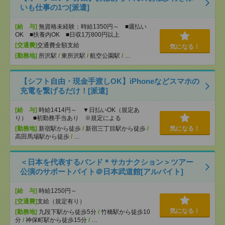
いも仕事の1つ[派遣]
[給 与]
無資格未経験：時給1350円～ ■週払い
OK ■扶養内OK ■日収1万800円以上
[交通費]
交通費全額支給
気になる！
[勤務地]
所沢駅
/
東所沢駅
/
航空公園駅
/
…
【シフト自由・現金手渡しOK】iPhoneなどスマホの
充電を繋げるだけ！[派遣]
[給 与]
時給1414円～ ▼日払いOK（規定あ
り） ■初勤務手当あり ※規定による
[勤務地]
新宿駅から徒歩
/
新宿三丁目駅から徒歩
/
気になる！
高田馬場駅から徒歩
/
…
＜日本を代表するバンド＊サカナクション＞ツアー
公演のサポートバイト＠日本武道館[アルバイト]
[給 与]
時給1250円～
[交通費]
支給（規定有り）
気になる！
[勤務地]
九段下駅から徒歩5分
/
竹橋駅から徒歩10
分
/
神保町駅から徒歩15分
/
…