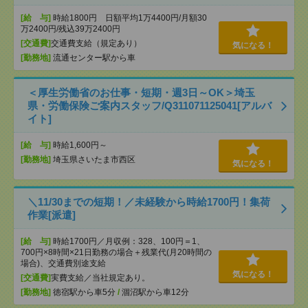
[給 与]
時給1800円 日額平均1万4400円/月額30
万2400円/残込39万2400円
[交通費]
交通費支給（規定あり）
気になる！
[勤務地]
流通センター駅から車
＜厚生労働省のお仕事・短期・週3日～OK＞埼玉
県・労働保険ご案内スタッフ/Q311071125041[アルバ
イト]
[給 与]
時給1,600円～
[勤務地]
埼玉県さいたま市西区
気になる！
＼11/30までの短期！／未経験から時給1700円！集荷
作業[派遣]
[給 与]
時給1700円／月収例：328、100円＝1、
700円×8時間×21日勤務の場合＋残業代(月20時間の
場合)、交通費別途支給
気になる！
[交通費]
実費支給／当社規定あり。
[勤務地]
徳宿駅から車5分
/
涸沼駅から車12分