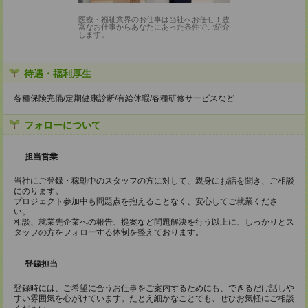
医療・福祉業界のお仕事は当社へお任せ！豊
富なお仕事からあなたにあった条件でご紹介
します。
待遇・福利厚生
各種保険完備/定期健康診断/有給休暇/各種研修サービスなど
フォローについて
担当営業
当社にご登録・稼動中のスタッフの方に対して、親身にお話を聞き、ご相談
にのります。
プロジェクト参加中も問題点を抱えることなく、安心してご就業くださ
い。
相談、就業先企業への報告、提案など問題解決を行う以上に、しっかりとス
タッフの方をフォローする体制を整えております。
登録担当
登録時には、ご希望に合うお仕事をご案内するためにも、できるだけ話しや
すい雰囲気を心がけています。たとえ細かなことでも、ぜひお気軽にご相談