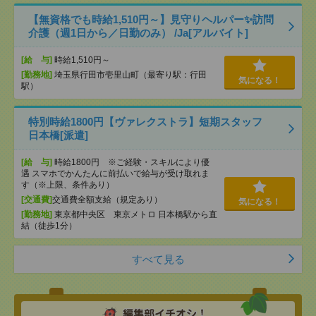
【無資格でも時給1,510円～】見守りヘルパー✨訪問
介護（週1日から／日勤のみ） /Ja[アルバイト]
[給 与]
時給1,510円～
[勤務地]
埼玉県行田市壱里山町（最寄り駅：行田
気になる！
駅）
特別時給1800円【ヴァレクストラ】短期スタッフ
日本橋[派遣]
[給 与]
時給1800円 ※ご経験・スキルにより優
遇 スマホでかんたんに前払いで給与が受け取れま
す（※上限、条件あり）
[交通費]
交通費全額支給（規定あり）
気になる！
[勤務地]
東京都中央区 東京メトロ 日本橋駅から直
結（徒歩1分）
すべて見る