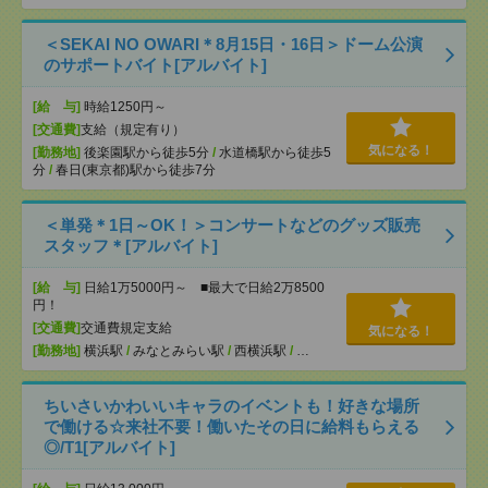
＜SEKAI NO OWARI＊8月15日・16日＞ドーム公演
のサポートバイト[アルバイト]
[給 与]
時給1250円～
[交通費]
支給（規定有り）
気になる！
[勤務地]
後楽園駅から徒歩5分
/
水道橋駅から徒歩5
分
/
春日(東京都)駅から徒歩7分
＜単発＊1日～OK！＞コンサートなどのグッズ販売
スタッフ＊[アルバイト]
[給 与]
日給1万5000円～ ■最大で日給2万8500
円！
[交通費]
交通費規定支給
気になる！
[勤務地]
横浜駅
/
みなとみらい駅
/
西横浜駅
/
…
ちいさいかわいいキャラのイベントも！好きな場所
で働ける☆来社不要！働いたその日に給料もらえる
◎/T1[アルバイト]