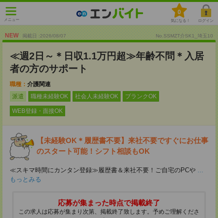
0
メニュー
気になる！
ログイン
NEW
掲載日 :2026
/
08
/
07
No.SSMZT介SK1_埼玉10
≪週2日～＊日収1.1万円超≫年齢不問＊入居
者の方のサポート
職種：
介護関連
派遣
職種未経験OK
社会人未経験OK
ブランクOK
WEB登録・面接OK
【未経験OK＊履歴書不要】来社不要ですぐにお仕事
のスタート可能！シフト相談もOK
≪スキマ時間にカンタン登録≫履歴書＆来社不要！ご自宅のPCや
...
もっとみる
応募が集まった時点で掲載終了
この求人は応募が集まり次第、掲載終了致します。予めご理解くださ