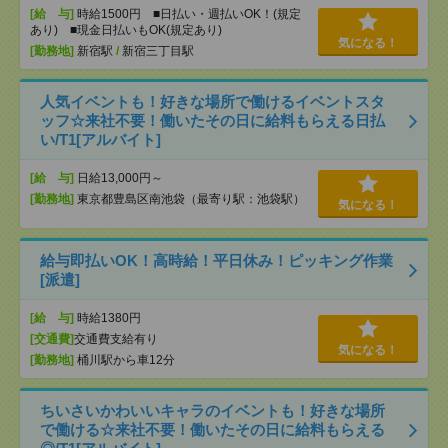
[給 与]
時給1500円 ■日払い・週払いOK！(規定
あり) ■現金日払いもOK(規定あり)
気になる！
[勤務地]
新宿駅
/
新宿三丁目駅
人気イベントも！好きな場所で働けるイベントスタ
ッフ☆来社不要！働いたその日に給料もらえる日払
い/T1[アルバイト]
[給 与]
日給13,000円～
[勤務地]
東京都豊島区南池袋（最寄り駅：池袋駅）
気になる！
給与即払いOK！高時給！平日休み！ピッキング作業
[派遣]
[給 与]
時給1380円
[交通費]
交通費支給有り
気になる！
[勤務地]
桶川駅から車12分
ちいさいかわいいキャラのイベントも！好きな場所
で働ける☆来社不要！働いたその日に給料もらえる