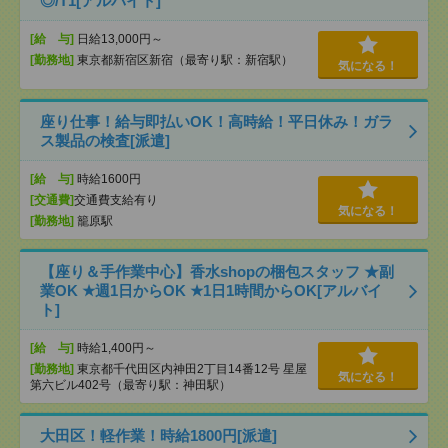
◎/T1[アルバイト]
[給 与]
日給13,000円～
[勤務地]
東京都新宿区新宿（最寄り駅：新宿駅）
気になる！
座り仕事！給与即払いOK！高時給！平日休み！ガラ
ス製品の検査[派遣]
[給 与]
時給1600円
[交通費]
交通費支給有り
気になる！
[勤務地]
籠原駅
【座り＆手作業中心】香水shopの梱包スタッフ ★副
業OK ★週1日からOK ★1日1時間からOK[アルバイ
ト]
[給 与]
時給1,400円～
[勤務地]
東京都千代田区内神田2丁目14番12号 星屋
気になる！
第六ビル402号（最寄り駅：神田駅）
大田区！軽作業！時給1800円[派遣]