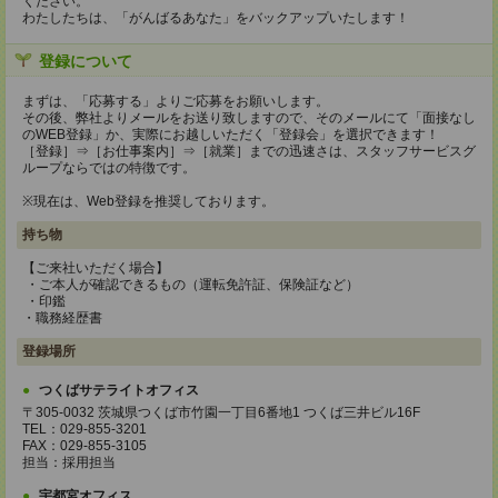
ください。
わたしたちは、「がんばるあなた」をバックアップいたします！
登録について
まずは、「応募する」よりご応募をお願いします。
その後、弊社よりメールをお送り致しますので、そのメールにて「面接なし
のWEB登録」か、実際にお越しいただく「登録会」を選択できます！
［登録］⇒［お仕事案内］⇒［就業］までの迅速さは、スタッフサービスグ
ループならではの特徴です。
※現在は、Web登録を推奨しております。
持ち物
【ご来社いただく場合】
・ご本人が確認できるもの（運転免許証、保険証など）
・印鑑
・職務経歴書
登録場所
つくばサテライトオフィス
〒305-0032 茨城県つくば市竹園一丁目6番地1 つくば三井ビル16F
TEL：029-855-3201
FAX：029-855-3105
担当：採用担当
宇都宮オフィス