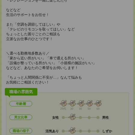
・レクレーションを一緒に楽しんだり
などなど
生活のサポートをお任せ！
また「空調を調節してほしい」や
「テレビのリモコンを取ってほしい」など
ちょっとした困りごとのご相談も
立派なお仕事のひとつです！
＼選べる勤務地多数あり／
「家から近い所がいい」「車で通える所がいい」
「設備が整っている所がいい」「小規模の施設がいい」
などなど、あなたのご希望をお伺いします！
「ちょっと人間関係に不安が…」なんて悩みも
お気軽にご相談ください！
職場の雰囲気
年齢層
20代
30
40
50
60
男女比率
女性
男性
職場の様子
活気あり
しずか