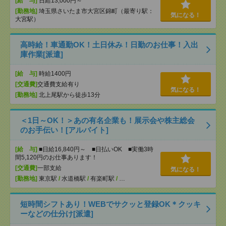
[給 与]
日給13,000円～
[勤務地]
埼玉県さいたま市大宮区錦町（最寄り駅：
気になる！
大宮駅）
高時給！車通勤OK！土日休み！日勤のお仕事！入出
庫作業[派遣]
[給 与]
時給1400円
[交通費]
交通費支給有り
気になる！
[勤務地]
北上尾駅から徒歩13分
＜1日～OK！＞あの有名企業も！展示会や株主総会
のお手伝い！[アルバイト]
[給 与]
■日給16,840円～ ■日払いOK ■実働3時
間5,120円のお仕事あります！
[交通費]
一部支給
気になる！
[勤務地]
東京駅
/
水道橋駅
/
有楽町駅
/
…
短時間シフトあり！WEBでサクッと登録OK＊クッキ
ーなどの仕分け[派遣]