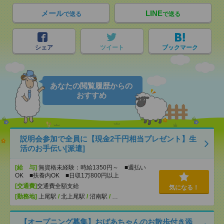
メール
LINE
で送る
で送る
シェア
ツイート
ブックマーク
あなたの閲覧履歴からの
おすすめ
説明会参加で全員に【現金2千円相当プレゼント】生
活のお手伝い[派遣]
[給 与]
無資格未経験：時給1350円～ ■週払い
OK ■扶養内OK ■日収1万800円以上
[交通費]
交通費全額支給
気になる！
[勤務地]
上尾駅
/
北上尾駅
/
沼南駅
/
…
【オープニング募集】おばあちゃんのお散歩付き添