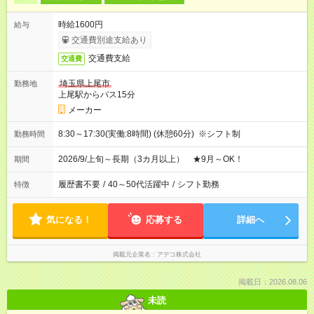
時給1600円
給与
交通費別途支給あり
交通費支給
交通費
埼玉県上尾市
勤務地
上尾駅からバス15分
メーカー
8:30～17:30(実働:8時間) (休憩60分) ※シフト制
勤務時間
2026/9/上旬～長期（3カ月以上） ★9月～OK！
期間
履歴書不要
/
40～50代活躍中
/
シフト勤務
特徴
気になる！
応募する
詳細へ
掲載元企業名
アデコ株式会社
掲載日：2026.08.06
未読