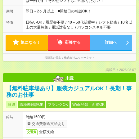
は一例です！その他シフトもご相談ください！
即日～2ヶ月以上 ■開始日の相談OK！
期間
日払いOK
/
履歴書不要
/
40～50代活躍中
/
シフト勤務
/
10名以
特徴
上の大量募集
/
電話対応なし
/
パソコンスキル不要
気になる！
応募する
詳細へ
掲載元企業名
株式会社ニッソーネット
掲載日：2026.08.07
未読
【無料駐車場あり】服装カジュアルOK！長期！事
務のお仕事
派遣
職種未経験OK
ブランクOK
WEB登録・面接OK
時給1500円
給与
交通費別途支給あり
全額支給
交通費