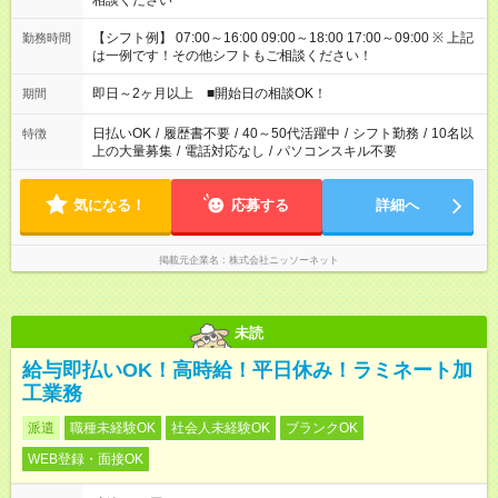
相談ください
【シフト例】 07:00～16:00 09:00～18:00 17:00～09:00 ※ 上記
勤務時間
は一例です！その他シフトもご相談ください！
即日～2ヶ月以上 ■開始日の相談OK！
期間
日払いOK
/
履歴書不要
/
40～50代活躍中
/
シフト勤務
/
10名以
特徴
上の大量募集
/
電話対応なし
/
パソコンスキル不要
気になる！
応募する
詳細へ
掲載元企業名
株式会社ニッソーネット
未読
給与即払いOK！高時給！平日休み！ラミネート加
工業務
派遣
職種未経験OK
社会人未経験OK
ブランクOK
WEB登録・面接OK