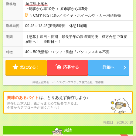
埼玉県上尾市
勤務地
上尾駅から車10分
/
原市駅から車5分
＼CMでおなじみ♪／タイヤ・ホイールや・カー用品販売
09:45～18:45(実働8時間 休憩1時間)
勤務時間
【急募】即日～長期 最長半年の派遣期間後、双方合意で直接
期間
雇用へ！ ※即日～！
40～50代活躍中
/
シフト勤務
/
パソコンスキル不要
特徴
気になる！
応募する
詳細へ
掲載元企業名
パーソルテンプスタッフ株式会社 首都圏
興味のあるバイト
は、とりあえず保存しよう♪
保存した求人は、後からまとめて応募できるよ。
企業からアプローチが届くことも！
掲載日：2026.08.10
未読