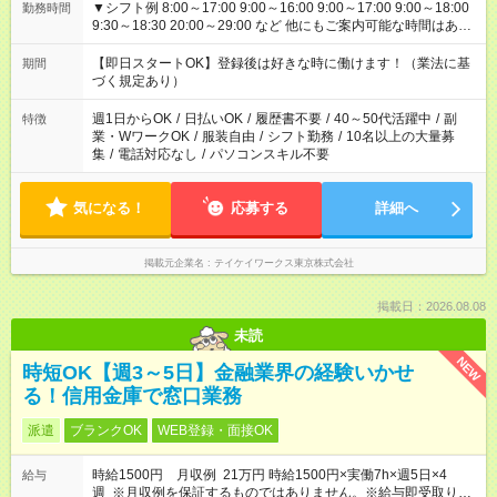
▼シフト例 8:00～17:00 9:00～16:00 9:00～17:00 9:00～18:00
勤務時間
9:30～18:30 20:00～29:00 など 他にもご案内可能な時間はあり
ます！ ご希望の勤務時間を教えてください＾＾
【即日スタートOK】登録後は好きな時に働けます！（業法に基
期間
づく規定あり）
週1日からOK
/
日払いOK
/
履歴書不要
/
40～50代活躍中
/
副
特徴
業・WワークOK
/
服装自由
/
シフト勤務
/
10名以上の大量募
集
/
電話対応なし
/
パソコンスキル不要
気になる！
応募する
詳細へ
掲載元企業名
テイケイワークス東京株式会社
掲載日：2026.08.08
未読
NEW
時短OK【週3～5日】金融業界の経験いかせ
る！信用金庫で窓口業務
派遣
ブランクOK
WEB登録・面接OK
時給1500円 月収例 21万円 時給1500円×実働7h×週5日×4
給与
週 ※月収例を保証するものではありません。※給与即受取りサ