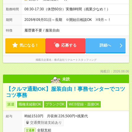
08:30-17:30（休憩60分）実働8時間（残業少なめ！）
勤務時間
2026年09月01日～長期 ※開始日相談OK ※9月～！
期間
履歴書不要
/
服装自由
特徴
気になる！
応募する
詳細へ
掲載元企業名
株式会社リクルートスタッフィング
掲載日：2026.08.06
未読
【クルマ通勤OK】服装自由！事務センターでコツ
コツ事務
派遣
職種未経験OK
ブランクOK
WEB登録・面接OK
時給1510円 月収例 226,500円+残業代
給与
交通費別途支給あり
全額支給
交通費