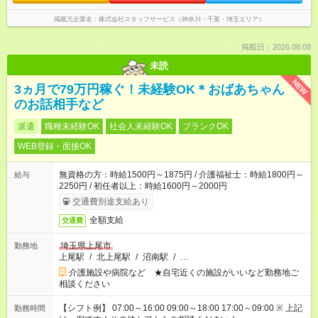
掲載元企業名
株式会社スタッフサービス（神奈川・千葉・埼玉エリア）
掲載日：2026.08.08
未読
NEW
3ヵ月で79万円稼ぐ！未経験OK＊おばあちゃん
のお話相手など
派遣
職種未経験OK
社会人未経験OK
ブランクOK
WEB登録・面接OK
無資格の方：時給1500円～1875円 / 介護福祉士：時給1800円～
給与
2250円 / 初任者以上：時給1600円～2000円
交通費別途支給あり
全額支給
交通費
埼玉県上尾市
勤務地
上尾駅
/
北上尾駅
/
沼南駅
/
…
介護施設や病院など ★自宅近くの施設がいいなど勤務地ご
相談ください
【シフト例】 07:00～16:00 09:00～18:00 17:00～09:00 ※ 上記
勤務時間