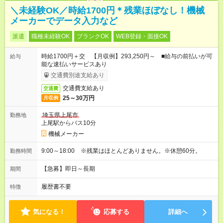
＼未経験OK／時給1700円＊残業ほぼなし！機械
メーカーでデータ入力など
派遣
職種未経験OK
ブランクOK
WEB登録・面接OK
時給1700円＋交 【月収例】293,250円～ ■給与の前払いが可
給与
能な速払いサービスあり
交通費別途支給あり
交通費支給あり
交通費
25～30万円
月収例
埼玉県上尾市
勤務地
上尾駅からバス10分
機械メーカー
9:00～18:00 ※残業はほとんどありません。※休憩60分。
勤務時間
【急募】即日～長期
期間
履歴書不要
特徴
気になる！
応募する
詳細へ