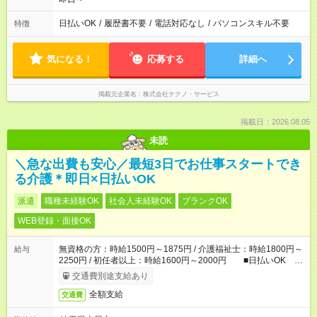
日払いOK
/
履歴書不要
/
電話対応なし
/
パソコンスキル不要
特徴
気になる！
応募する
詳細へ
掲載元企業名
株式会社テクノ・サービス
掲載日：2026.08.05
未読
＼急な出費も安心／最短3日でお仕事スタートでき
る介護＊即日×日払いOK
派遣
職種未経験OK
社会人未経験OK
ブランクOK
WEB登録・面接OK
無資格の方：時給1500円～1875円 / 介護福祉士：時給1800円～
給与
2250円 / 初任者以上：時給1600円～2000円 ■日払いOK ■
日収例：1万2000円（時給1500円×8h）
交通費別途支給あり
全額支給
交通費