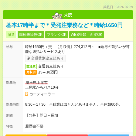
掲載日：2026.07.29
未読
基本17時半まで＊受発注業務など＊時給1650円
派遣
職種未経験OK
ブランクOK
WEB登録・面接OK
時給1650円＋交 【月収例】274,312円～ ■給与の前払いが可
給与
能な速払いサービスあり
交通費別途支給あり
交通費支給あり
交通費
25～30万円
月収例
埼玉県上尾市
勤務地
上尾駅からバス10分
カーディーラー
8:30～17:30 ※残業はほとんどありません。※休憩60分。
勤務時間
【急募】即日～長期
期間
履歴書不要
特徴