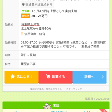
ービス利用可（利用条件有）
交通費別途支給あり
1ヶ月3万円を上限として実費支給
交通費
20～25万円
月収例
埼玉県上尾市
勤務地
北上尾駅から徒歩10分
信用金庫・組合
09:00-17:00（休憩60分）実働7時間（残業少なめ！） 勤務時間
勤務時間
を下記の範囲で調整することも可能です。 ・勤務終了時間
16:00～17:00 ・実働 06:00～07:00
即日～長期
期間
履歴書不要
特徴
気になる！
応募する
詳細へ
掲載元企業名
株式会社リクルートスタッフィング
掲載日：2026.08.08
未読