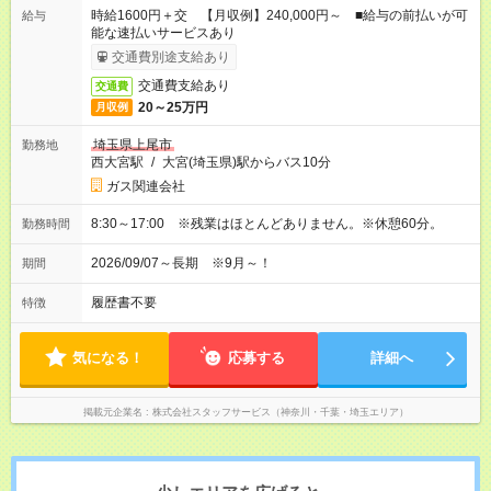
時給1600円＋交 【月収例】240,000円～ ■給与の前払いが可
給与
能な速払いサービスあり
交通費別途支給あり
交通費支給あり
交通費
20～25万円
月収例
埼玉県上尾市
勤務地
西大宮駅
/
大宮(埼玉県)駅からバス10分
ガス関連会社
8:30～17:00 ※残業はほとんどありません。※休憩60分。
勤務時間
2026/09/07～長期 ※9月～！
期間
履歴書不要
特徴
気になる！
応募する
詳細へ
掲載元企業名
株式会社スタッフサービス（神奈川・千葉・埼玉エリア）