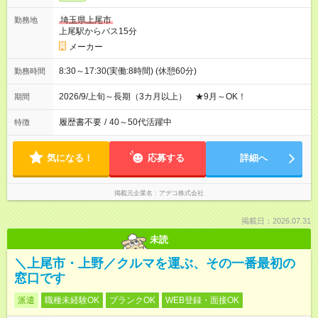
埼玉県上尾市
勤務地
上尾駅からバス15分
メーカー
8:30～17:30(実働:8時間) (休憩60分)
勤務時間
2026/9/上旬～長期（3カ月以上） ★9月～OK！
期間
履歴書不要
/
40～50代活躍中
特徴
気になる！
応募する
詳細へ
掲載元企業名
アデコ株式会社
掲載日：2026.07.31
未読
＼上尾市・上野／クルマを運ぶ、その一番最初の
窓口です
派遣
職種未経験OK
ブランクOK
WEB登録・面接OK