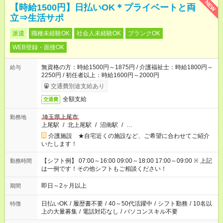
NEW
【時給1500円】日払いOK＊プライベートと両
立⇒生活サポ
派遣
職種未経験OK
社会人未経験OK
ブランクOK
WEB登録・面接OK
無資格の方：時給1500円～1875円 / 介護福祉士：時給1800円～
給与
2250円 / 初任者以上：時給1600円～2000円
交通費別途支給あり
全額支給
交通費
埼玉県上尾市
勤務地
上尾駅
/
北上尾駅
/
沼南駅
/
…
介護施設 ★自宅近くの施設など、ご希望に合わせてご紹介
いたします！
【シフト例】 07:00～16:00 09:00～18:00 17:00～09:00 ※ 上記
勤務時間
は一例です！その他シフトもご相談ください！
即日～2ヶ月以上
期間
日払いOK
/
履歴書不要
/
40～50代活躍中
/
シフト勤務
/
10名以
特徴
上の大量募集
/
電話対応なし
/
パソコンスキル不要