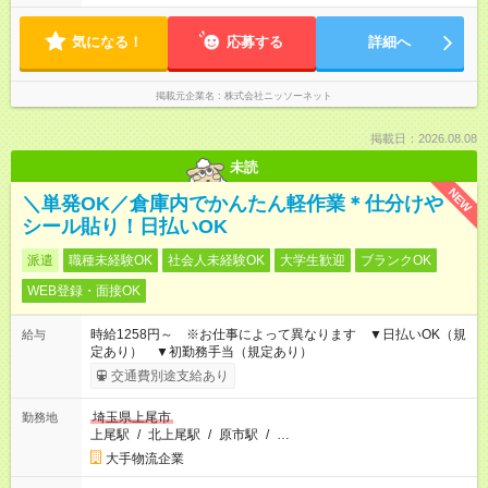
気になる！
応募する
詳細へ
掲載元企業名
株式会社ニッソーネット
掲載日：2026.08.08
未読
NEW
＼単発OK／倉庫内でかんたん軽作業＊仕分けや
シール貼り！日払いOK
派遣
職種未経験OK
社会人未経験OK
大学生歓迎
ブランクOK
WEB登録・面接OK
時給1258円～ ※お仕事によって異なります ▼日払いOK（規
給与
定あり） ▼初勤務手当（規定あり）
交通費別途支給あり
埼玉県上尾市
勤務地
上尾駅
/
北上尾駅
/
原市駅
/
…
大手物流企業