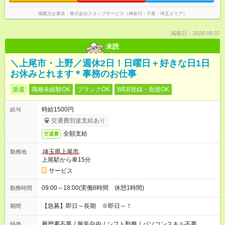
掲載元企業名
株式会社スタッフサービス（神奈川・千葉・埼玉エリア）
掲載日：2026.08.07
未読
＼上尾市・上野／週休2日！日曜日＋好きな日1日
お休みとれます＊事務のお仕事
派遣
職種未経験OK
ブランクOK
WEB登録・面接OK
時給1500円
給与
交通費別途支給あり
全額支給
交通費
埼玉県上尾市
勤務地
上尾駅から車15分
サービス
09:00～18:00(実働8時間 休憩1時間)
勤務時間
【急募】即日～長期 ※即日～！
期間
履歴書不要
/
服装自由
/
シフト勤務
/
パソコンスキル不要
特徴