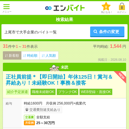
0
メニュー
気になる！
ログイン
検索結果
条件の変更
上尾市で大手企業のバイト一覧
31
1,544
件中
1
～
31
件表示
平均時給:
円
新着順
時給順
人気順
掲載日：2026.08.10
未読
NEW
正社員前提＊【即日開始】年休125日！賞与＆
昇給あり！未経験OK！事務＆接客
紹介予定派遣
職種未経験OK
ブランクOK
WEB登録・面接OK
時給1600円 月収例 256,000円+残業代
給与
交通費別途支給あり
全額支給
交通費
25～30万円
月収例