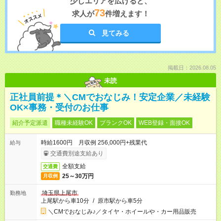
少しエリアを広げると、
73
求人が
件増えます！
見てみる
掲載日：2026.08.05
未読
正社員前提＊＼CMでおなじみ！安定企業／未経験
OK×事務・受付のお仕事
紹介予定派遣
職種未経験OK
ブランクOK
WEB登録・面接OK
時給1600円 月収例 256,000円+残業代
給与
交通費別途支給あり
全額支給
交通費
25～30万円
月収例
埼玉県上尾市
勤務地
上尾駅から車10分
/
原市駅から車5分
＼CMでおなじみ♪／タイヤ・ホイールや・カー用品販売