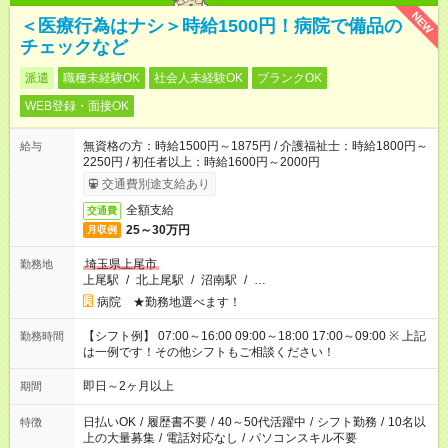
NEW
＜医療行為はナシ＞時給1500円！病院で備品の
チェックなど
派遣
職種未経験OK
社会人未経験OK
ブランクOK
WEB登録・面接OK
無資格の方：時給1500円～1875円 / 介護福祉士：時給1800円～
給与
2250円 / 初任者以上：時給1600円～2000円
交通費別途支給あり
全額支給
交通費
25～30万円
月収例
埼玉県上尾市
勤務地
上尾駅
/
北上尾駅
/
沼南駅
/
…
病院 ★勤務地選べます！
【シフト例】 07:00～16:00 09:00～18:00 17:00～09:00 ※ 上記
勤務時間
は一例です！その他シフトもご相談ください！
即日～2ヶ月以上
期間
日払いOK
/
履歴書不要
/
40～50代活躍中
/
シフト勤務
/
10名以
特徴
上の大量募集
/
電話対応なし
/
パソコンスキル不要