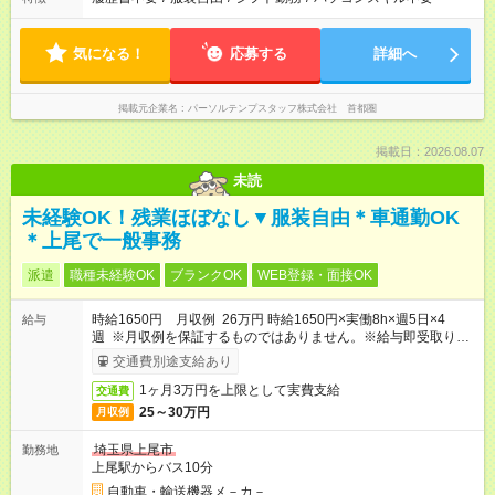
気になる！
応募する
詳細へ
掲載元企業名
パーソルテンプスタッフ株式会社 首都圏
掲載日：2026.08.07
未読
未経験OK！残業ほぼなし▼服装自由＊車通勤OK
＊上尾で一般事務
派遣
職種未経験OK
ブランクOK
WEB登録・面接OK
時給1650円 月収例 26万円 時給1650円×実働8h×週5日×4
給与
週 ※月収例を保証するものではありません。※給与即受取りサ
ービス利用可（利用条件有）
交通費別途支給あり
1ヶ月3万円を上限として実費支給
交通費
25～30万円
月収例
埼玉県上尾市
勤務地
上尾駅からバス10分
自動車・輸送機器メ－カ－