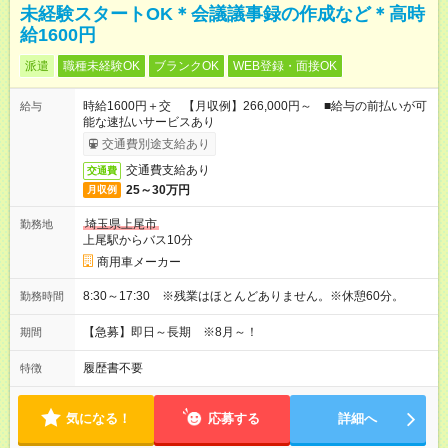
未経験スタートOK＊会議議事録の作成など＊高時
給1600円
派遣
職種未経験OK
ブランクOK
WEB登録・面接OK
時給1600円＋交 【月収例】266,000円～ ■給与の前払いが可
給与
能な速払いサービスあり
交通費別途支給あり
交通費支給あり
交通費
25～30万円
月収例
埼玉県上尾市
勤務地
上尾駅からバス10分
商用車メーカー
8:30～17:30 ※残業はほとんどありません。※休憩60分。
勤務時間
【急募】即日～長期 ※8月～！
期間
履歴書不要
特徴
気になる！
応募する
詳細へ