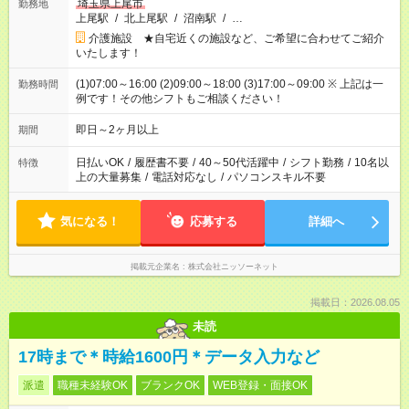
埼玉県上尾市
勤務地
上尾駅
/
北上尾駅
/
沼南駅
/
…
介護施設 ★自宅近くの施設など、ご希望に合わせてご紹介
いたします！
(1)07:00～16:00 (2)09:00～18:00 (3)17:00～09:00 ※ 上記は一
勤務時間
例です！その他シフトもご相談ください！
即日～2ヶ月以上
期間
日払いOK
/
履歴書不要
/
40～50代活躍中
/
シフト勤務
/
10名以
特徴
上の大量募集
/
電話対応なし
/
パソコンスキル不要
気になる！
応募する
詳細へ
掲載元企業名
株式会社ニッソーネット
掲載日：2026.08.05
未読
17時まで＊時給1600円＊データ入力など
派遣
職種未経験OK
ブランクOK
WEB登録・面接OK