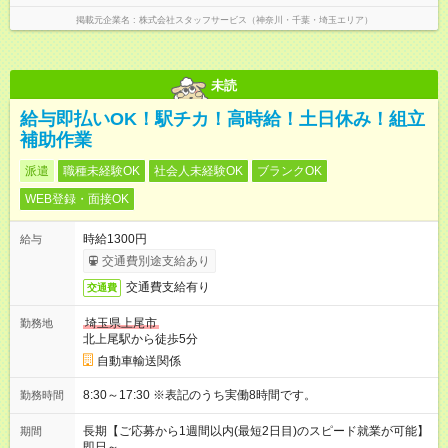
掲載元企業名
株式会社スタッフサービス（神奈川・千葉・埼玉エリア）
未読
給与即払いOK！駅チカ！高時給！土日休み！組立
補助作業
派遣
職種未経験OK
社会人未経験OK
ブランクOK
WEB登録・面接OK
時給1300円
給与
交通費別途支給あり
交通費支給有り
交通費
埼玉県上尾市
勤務地
北上尾駅から徒歩5分
自動車輸送関係
8:30～17:30 ※表記のうち実働8時間です。
勤務時間
長期【ご応募から1週間以内(最短2日目)のスピード就業が可能】
期間
即日～