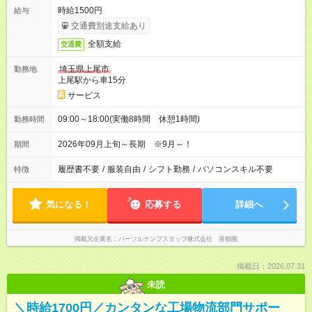
時給1500円
給与
交通費別途支給あり
全額支給
交通費
埼玉県上尾市
勤務地
上尾駅から車15分
サービス
09:00～18:00(実働8時間 休憩1時間)
勤務時間
2026年09月上旬～長期 ※9月～！
期間
履歴書不要
/
服装自由
/
シフト勤務
/
パソコンスキル不要
特徴
気になる！
応募する
詳細へ
掲載元企業名
パーソルテンプスタッフ株式会社 首都圏
掲載日：2026.07.31
未読
＼時給1700円／カンタンな工場物流部門サポー