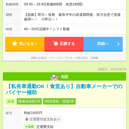
09:45～18:45(実働8時間 休憩1時間)
勤務時間
【急募】即日～長期 最長半年の派遣期間後、双方合意で直接
期間
雇用へ！ ※即日～！
40～50代活躍中
/
シフト勤務
特徴
気になる！
応募する
詳細へ
掲載元企業名
パーソルテンプスタッフ株式会社 首都圏
掲載日：2026.08.03
未読
【私有車通勤OK！食堂あり】自動車メーカーでの
バイヤー補助
派遣
職種未経験OK
WEB登録・面接OK
時給1600円
給与
交通費別途支給あり
交通費支給
交通費