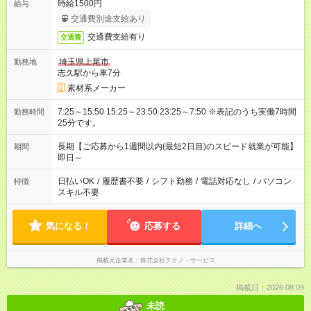
時給1500円
給与
交通費別途支給あり
交通費支給有り
交通費
埼玉県上尾市
勤務地
志久駅から車7分
素材系メーカー
7:25～15:50 15:25～23:50 23:25～7:50 ※表記のうち実働7時間
勤務時間
25分です。
長期【ご応募から1週間以内(最短2日目)のスピード就業が可能】
期間
即日～
日払いOK
/
履歴書不要
/
シフト勤務
/
電話対応なし
/
パソコン
特徴
スキル不要
気になる！
応募する
詳細へ
掲載元企業名
株式会社テクノ・サービス
掲載日：2026.08.09
未読