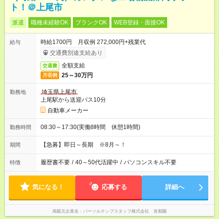
ト！＠上尾市
派遣
職種未経験OK
ブランクOK
WEB登録・面接OK
時給1700円 月収例 272,000円+残業代
給与
交通費別途支給あり
全額支給
交通費
25～30万円
月収例
埼玉県上尾市
勤務地
上尾駅から送迎バス10分
自動車メーカー
08:30～17:30(実働8時間 休憩1時間)
勤務時間
【急募】即日～長期 ※8月～！
期間
履歴書不要
/
40～50代活躍中
/
パソコンスキル不要
特徴
気になる！
応募する
詳細へ
掲載元企業名
パーソルテンプスタッフ株式会社 首都圏