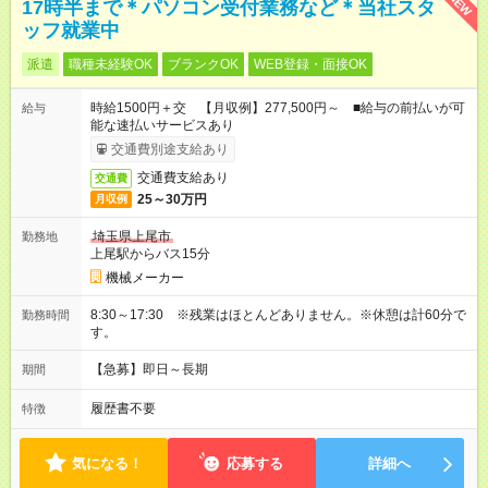
NEW
17時半まで＊パソコン受付業務など＊当社スタ
ッフ就業中
派遣
職種未経験OK
ブランクOK
WEB登録・面接OK
時給1500円＋交 【月収例】277,500円～ ■給与の前払いが可
給与
能な速払いサービスあり
交通費別途支給あり
交通費支給あり
交通費
25～30万円
月収例
埼玉県上尾市
勤務地
上尾駅からバス15分
機械メーカー
8:30～17:30 ※残業はほとんどありません。※休憩は計60分で
勤務時間
す。
【急募】即日～長期
期間
履歴書不要
特徴
気になる！
応募する
詳細へ