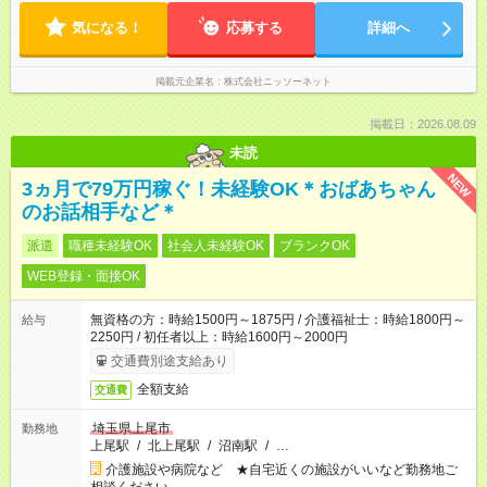
気になる！
応募する
詳細へ
掲載元企業名
株式会社ニッソーネット
掲載日：2026.08.09
未読
NEW
3ヵ月で79万円稼ぐ！未経験OK＊おばあちゃん
のお話相手など＊
派遣
職種未経験OK
社会人未経験OK
ブランクOK
WEB登録・面接OK
無資格の方：時給1500円～1875円 / 介護福祉士：時給1800円～
給与
2250円 / 初任者以上：時給1600円～2000円
交通費別途支給あり
全額支給
交通費
埼玉県上尾市
勤務地
上尾駅
/
北上尾駅
/
沼南駅
/
…
介護施設や病院など ★自宅近くの施設がいいなど勤務地ご