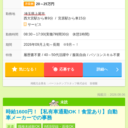
20～25万円
月収例
埼玉県上尾市
勤務地
西大宮駅から車9分
/
宮原駅から車15分
サービス
08:30～17:00(実働7時間30分 休憩1時間)
勤務時間
2026年09月上旬～長期 ※9月～！
期間
履歴書不要
/
40～50代活躍中
/
服装自由
/
パソコンスキル不要
特徴
気になる！
応募する
詳細へ
掲載元企業名
パーソルテンプスタッフ株式会社 首都圏
掲載日：2026.08.06
未読
時給1600円！【私有車通勤OK！食堂あり】自動
車メーカーでの事務
派遣
職種未経験OK
WEB登録・面接OK