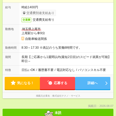
時給1400円
給与
交通費別途支給あり
交通費支給有り
交通費
埼玉県上尾市
勤務地
上尾駅から車9分
自動車輸送関係
8:30～17:30 ※表記のうち実働8時間です。
勤務時間
長期【ご応募から1週間以内(最短2日目)のスピード就業が可能】
期間
即日～
日払いOK
/
履歴書不要
/
電話対応なし
/
パソコンスキル不要
特徴
気になる！
応募する
詳細へ
掲載元企業名
株式会社テクノ・サービス
掲載日：2026.08.07
未読