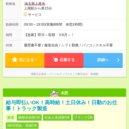
埼玉県上尾市
勤務地
上尾駅から車15分
サービス
09:00～18:00(実働8時間 休憩1時間)
勤務時間
【急募】即日～長期 ※8月～！
期間
履歴書不要
/
服装自由
/
シフト勤務
/
パソコンスキル不要
特徴
気になる！
応募する
詳細へ
掲載元企業名
パーソルテンプスタッフ株式会社 首都圏
未読
給与即払いOK！高時給！土日休み！日勤のお仕
事！トラック製造
派遣
職種未経験OK
社会人未経験OK
ブランクOK
WEB登録・面接OK