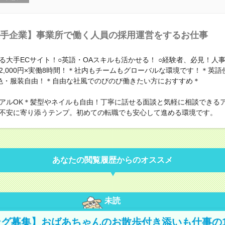
手企業】事業所で働く人員の採用運営をするお仕事
る大手ECサイト！○英語・OAスキルも活かせる！ ○経験者、必見！人
2,000円×実働8時間！＊社内もチームもグローバルな環境です！＊英語
色・服装自由！＊自由な社風でのびのび働きたい方におすすめ＊
アルOK＊髪型やネイルも自由！丁寧に話せる面談と気軽に相談できる
不安に寄り添うテンプ。初めての転職でも安心して進める環境です。
あなたの閲覧履歴からのオススメ
未読
グ募集】おばあちゃんのお散歩付き添いも仕事の