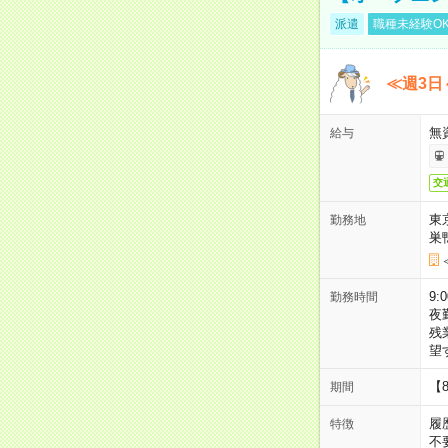
派遣
職種未経験O
≪週3日
無
給与
交
東
勤務地
巣
9:
勤務時間
夜
残
望
【
期間
履
特徴
不