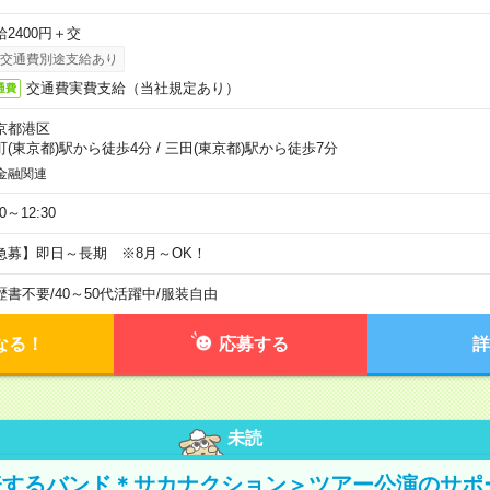
給2400円＋交
交通費別途支給あり
交通費実費支給（当社規定あり）
通費
京都港区
町(東京都)駅から徒歩4分
/
三田(東京都)駅から徒歩7分
金融関連
30～12:30
急募】即日～長期 ※8月～OK！
歴書不要
/
40～50代活躍中
/
服装自由
なる！
応募する
詳
未読
表するバンド＊サカナクション＞ツアー公演のサポ