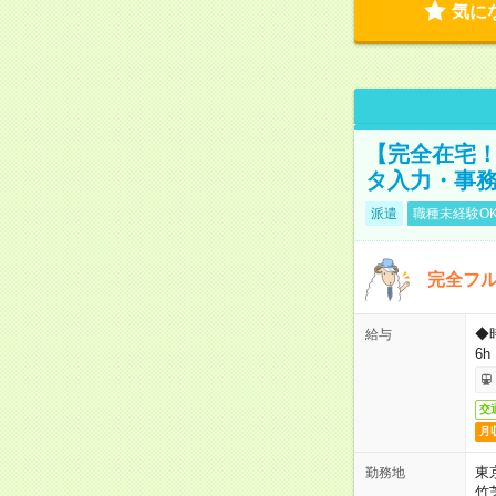
気に
【完全在宅！
タ入力・事
派遣
職種未経験O
完全フ
◆
給与
6h
交
月
東
勤務地
竹