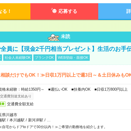
なる！
応募する
詳
未読
全員に【現金2千円相当プレゼント】生活のお手
K
社会人未経験OK
ブランクOK
WEB登録・面接OK
相談だけでもOK！≫日収1万円以上で週3日～＆土日休みもO
資格未経験：時給1350円～ ■週払いOK ■扶養内OK ■日収1万800円以上
交通費別途支給あり
交通費全額支給
通費
玉県川越市
越駅
/
本川越駅
/
新河岸駅
/
…
≪自宅からドアtoドアで30分以内！≫ご希望の勤務地を紹介します。