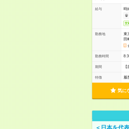
時
給与
交
東
勤務地
田
8:
勤務時間
【
期間
履
特徴
気に
＜日本を代