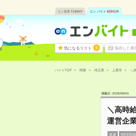
エン派遣
71454
件
エン バイト
82531
件
0
気になるリスト
保存した希
バイトTOP
関東
埼玉県
上尾市
＼高
掲載日 :
2026
/
08
/
03
＼高時給
運営企
派遣
WEB登