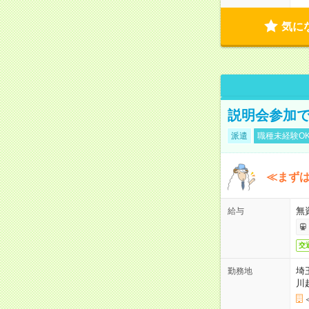
気に
説明会参加で
派遣
職種未経験O
≪まずは
無
給与
交
埼
勤務地
川