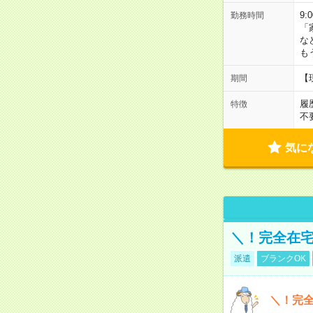
9:
勤務時間
「
な
も
【
期間
履
特徴
不
気に
＼！完全在宅
派遣
ブランクOK
＼！完全