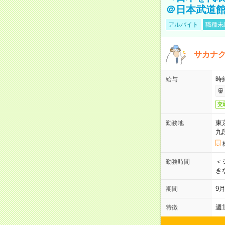
＠日本武道
アルバイト
職種未
サカナク
時
給与
交
東
勤務地
九
＜シ
勤務時間
き
9
期間
週
特徴