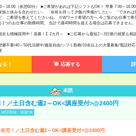
00～18:00（休憩60分） ■ご希望があれば下記シフトもOK！ 早番 7:00～16:00 遅
家族と休みを合わせたい」 「余裕を持って夕飯の準備がしたい」 「できれば
ど、ご希望を教えてくださいね。 ※Wワーク希望の方へ 今ご覧のお仕事で希
う1つのお仕事の勤務時間。 合計で週40時間を超える場合は応募できません。
現在も積極採用中！急募！】2カ月～ ■ご応募から最短2～3日後の就業も相
歴書不要
/
40～50代活躍中
/
服装自由
/
シフト勤務
/
10名以上の大量募集
/
電話対応
要
なる！
応募する
詳
未読
！／土日含む週2～OK<講座受付>@2400円
WEB登録・面接OK
在宅！／土日含む週2～OK<講座受付>@2400円