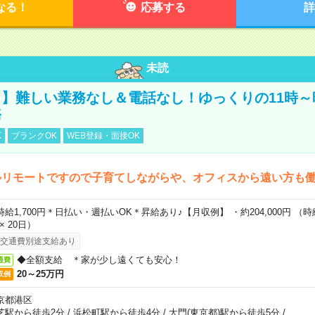
なる！
応募する
詳
未読
】難しい業務なし＆電話なし！ゆっくりの11時～
務
K
ブランクOK
WEB登録・面接OK
ルリモートですので子育てしながらや、オフィスから遠い方も
時給1,700円＊日払い・週払いOK＊昇給あり♪【月収例】 ・約204,000円 （時給1
 × 20日）
交通費別途支給あり
◆全額支給 ＊家が少し遠くても安心！
通費
20～25万円
収例
京都港区
芝駅から徒歩2分
/
浜松町駅から徒歩4分
/
大門(東京都)駅から徒歩5分
/
…