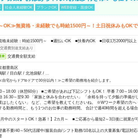
K
社会人未経験OK
ブランクOK
WEB登録・面接OK
～OK≫無資格・未経験でも時給1500円～！土日祝休みもOK
資格未経験：時給1500円～ ■週払いOK ■扶養内OK ■日収1万2000円以上
交通費別途支給あり
交通費全額支給
通費
京都豊島区
鴨駅
/
目白駅
/
北池袋駅
/
…
≪自宅からドアtoドアで30分以内！≫ご希望の勤務地を紹介します。
00～18:00（休憩60分） ■ご希望があれば下記シフトもOK！ 早番 7:00～16:00 遅
勤 16:30～翌9:30 「家族と休みを合わせたい」 「余裕を持って夕飯の準備
業はしたくない」 など、ご希望を教えてくださいね。 ※Wワーク希望の方へ
する勤務時間と、もう1つのお仕事の勤務時間。 合計で週40時間を超える場
8月中のスタートOK！急募！】2カ月～ ■ご応募から最短2～3日後に就業が
歴書不要
/
40～50代活躍中
/
服装自由
/
シフト勤務
/
10名以上の大量募集
/
電話対応
要