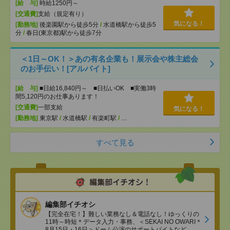
[給 与]
時給1250円～
[交通費]
支給（規定有り）
気になる！
[勤務地]
後楽園駅から徒歩5分
/
水道橋駅から徒歩5
分
/
春日(東京都)駅から徒歩7分
＜1日～OK！＞あの有名企業も！展示会や株主総会
のお手伝い！[アルバイト]
[給 与]
■日給16,840円～ ■日払いOK ■実働3時
間5,120円のお仕事あります！
[交通費]
一部支給
気になる！
[勤務地]
東京駅
/
水道橋駅
/
有楽町駅
/
…
すべて見る
編集部イチオシ
【完全在宅！】難しい業務なし＆電話なし！ゆっくりの
11時～時短＊データ入力・事務、＜SEKAI NO OWARI＊
8月15日・16日＞ドーム公演のサポートバイトなど