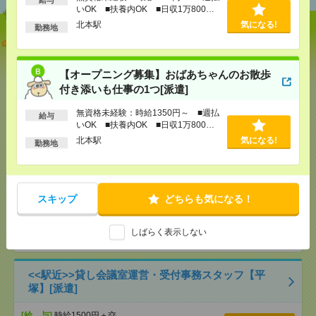
いOK ■扶養内OK ■日収1万800円
以上
北本駅
気になる!
勤務地
説明会参加で全員に【現金2千円相当プレゼント】生
活のお手伝い[派遣]
【オープニング募集】おばあちゃんのお散歩
[給 与]
無資格未経験：時給1350円～ ■週払い
付き添いも仕事の1つ[派遣]
OK ■扶養内OK ■日収1万800円以上
[交通費]
交通費全額支給
気になる！
無資格未経験：時給1350円～ ■週払
給与
[勤務地]
北本駅
いOK ■扶養内OK ■日収1万800円
以上
北本駅
気になる!
勤務地
【オープニング募集】おばあちゃんのお散歩付き添
いも仕事の1つ[派遣]
スキップ
どちらも気になる！
[給 与]
無資格未経験：時給1350円～ ■週払い
OK ■扶養内OK ■日収1万800円以上
[交通費]
交通費全額支給
気になる！
しばらく表示しない
[勤務地]
北本駅
<<駅近>>貸し会議室運営・受付事務スタッフ【平
塚】[派遣]
[給 与]
時給1500円＋交