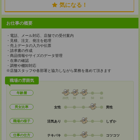
気になる！
お仕事の概要
・電話、メール対応、店舗での受付案内
・見積、注文、発注を処理
・売上データの入力や伝票
・請求書の作成
・商品情報やサイズのデータ管理
・在庫の確認
・調整や棚卸対応
※店舗スタッフや各部署と協力しながら業務を進めて頂きます
職場の雰囲気
年齢層
20代
30
40
50
60
男女比率
女性
男性
職場の様子
活気あり
しずか
仕事の仕方
テキパキ
コツコツ