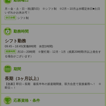
勤務曜日
月～金・土・日・祝(週5日) ※シフト制 ※2月～10月は水曜定休日■土日
いずれかお休み可！
シフト制
休日休暇
勤務時間
シフト勤務
09:45～18:45(実働8時間 休憩1時間)
月10～20時間 ※繁忙期：12月・1月（残業20時間/月以上発生す
残業時間
る場合がございます）
期間
長期（3ヶ月以上）
【急募】即日～長期 最長半年の派遣期間後、双方合意で直接雇用へ！ ※
即日～！
応募資格・条件