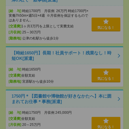
[給 与]
時給1700円 月収例 26万円 時給1700円×
実働7h50m×週5日×4週 ※月収例を保証するもので
はありません。
[交通費]
1ヶ月3万円を上限として実費支給
気になる！
[月収例]
25～30万円
[勤務地]
公津の杜駅から徒歩1分
【時給1650円】長期！社員サポート！残業なし！時
短OK[派遣]
[給 与]
時給1650円
[交通費]
全額支給
気になる！
[勤務地]
宮原駅から徒歩10分
1750円＊【図書館や博物館が好きなかたへ】本に囲
まれてお仕事＊事務[派遣]
[給 与]
時給1750円 月収例 245,000円
[交通費]
全額支給
[月収例]
20～25万円
気になる！