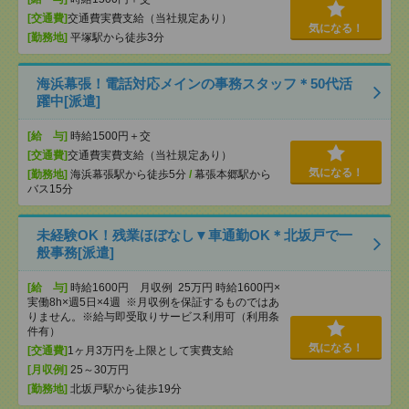
[交通費]
交通費実費支給（当社規定あり）
気になる！
[勤務地]
平塚駅から徒歩3分
海浜幕張！電話対応メインの事務スタッフ＊50代活
躍中[派遣]
[給 与]
時給1500円＋交
[交通費]
交通費実費支給（当社規定あり）
気になる！
[勤務地]
海浜幕張駅から徒歩5分
/
幕張本郷駅から
バス15分
未経験OK！残業ほぼなし▼車通勤OK＊北坂戸で一
般事務[派遣]
[給 与]
時給1600円 月収例 25万円 時給1600円×
実働8h×週5日×4週 ※月収例を保証するものではあ
りません。※給与即受取りサービス利用可（利用条
件有）
気になる！
[交通費]
1ヶ月3万円を上限として実費支給
[月収例]
25～30万円
[勤務地]
北坂戸駅から徒歩19分