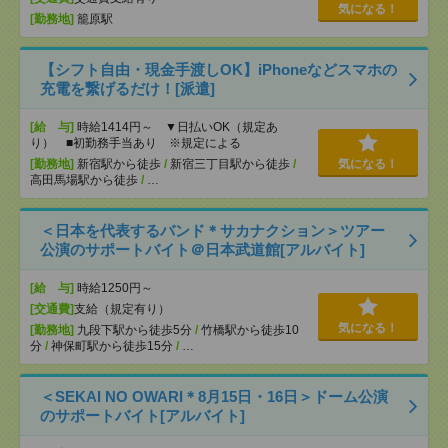
気になる！
[勤務地]
籠原駅
【シフト自由・現金手渡しOK】iPhoneなどスマホの
充電を繋げるだけ！[派遣]
[給 与]
時給1414円～ ▼日払いOK（規定あ
り） ■初勤務手当あり ※規定による
[勤務地]
新宿駅から徒歩
/
新宿三丁目駅から徒歩
/
気になる！
高田馬場駅から徒歩
/
…
＜日本を代表するバンド＊サカナクション＞ツアー
公演のサポートバイト＠日本武道館[アルバイト]
[給 与]
時給1250円～
[交通費]
支給（規定有り）
気になる！
[勤務地]
九段下駅から徒歩5分
/
竹橋駅から徒歩10
分
/
神保町駅から徒歩15分
/
…
＜SEKAI NO OWARI＊8月15日・16日＞ドーム公演
のサポートバイト[アルバイト]