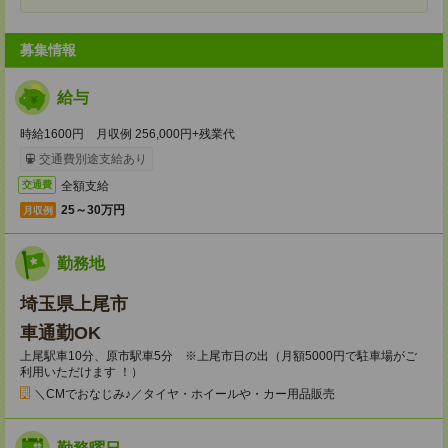
募集情報
給与
時給1600円 月収例 256,000円+残業代
交通費別途支給あり
全額支給
交通費
25～30万円
月収例
勤務地
埼玉県上尾市
車通勤OK
上尾駅車10分、原市駅車5分 ※上尾市日の出（月額5000円で駐車場がご
利用いただけます ！）
＼CMでおなじみ♪／タイヤ・ホイールや・カー用品販売