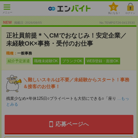
0
メニュー
気になる！
ログイン
NEW
掲載日 :2026
/
08
/
05
No.TEMPGT26-0413530
正社員前提＊＼CMでおなじみ！安定企業／
未経験OK×事務・受付のお仕事
職種：
一般事務
紹介予定派遣
職種未経験OK
ブランクOK
WEB登録・面接OK
＼難しいスキルは不要／未経験からスタート！事務
＆接客のお仕事！
残業少なめ×年休125日○プライベートも大切にできる○「座り
...もっ
とみる
応募ページへ