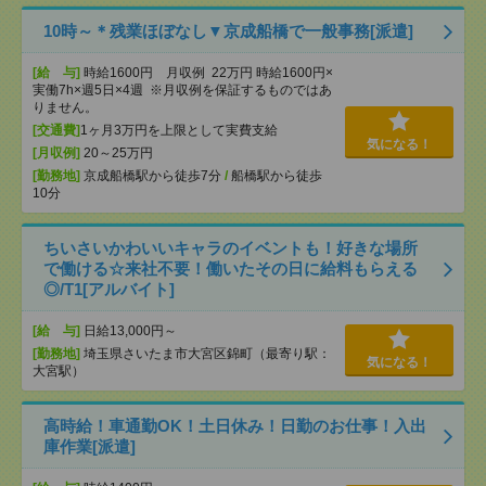
10時～＊残業ほぼなし▼京成船橋で一般事務[派遣]
[給 与]
時給1600円 月収例 22万円 時給1600円×
実働7h×週5日×4週 ※月収例を保証するものではあ
りません。
[交通費]
1ヶ月3万円を上限として実費支給
気になる！
[月収例]
20～25万円
[勤務地]
京成船橋駅から徒歩7分
/
船橋駅から徒歩
10分
ちいさいかわいいキャラのイベントも！好きな場所
で働ける☆来社不要！働いたその日に給料もらえる
◎/T1[アルバイト]
[給 与]
日給13,000円～
[勤務地]
埼玉県さいたま市大宮区錦町（最寄り駅：
気になる！
大宮駅）
高時給！車通勤OK！土日休み！日勤のお仕事！入出
庫作業[派遣]