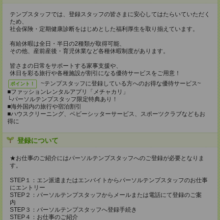
テンプスタッフでは、登録スタッフの皆さまに安心してはたらいていただく
ため、
社会保険・定期健康診断をはじめとした福利厚生を取り揃えています。
有給休暇は全日・半日の2種類が取得可能、
その他、産前産後・育児休業など各種休暇制度があります。
皆さまの日常をサポートする家事支援や、
休日を彩る旅行や各種施設が割引になる優待サービスをご用意！
~テンプスタッフに登録している方へのお得な優待サービス~
ポイント！
■ファッションレンタルアプリ「メチャカリ」
└パーソルテンプスタッフ限定特典あり！
■海外国内の旅行や宿泊割引
■ハウスクリーニング、ベビーシッターサービス、スポーツクラブなどもお
得に
登録について
★お仕事のご紹介にはパーソルテンプスタッフへのご登録が必要となりま
す。
STEP１：エン派遣またはエンバイトからパーソルテンプスタッフのお仕事
にエントリー
STEP２：パーソルテンプスタッフからメールまたは電話にて登録のご案
内
STEP３：パーソルテンプスタッフへ登録手続き
STEP４：お仕事のご紹介