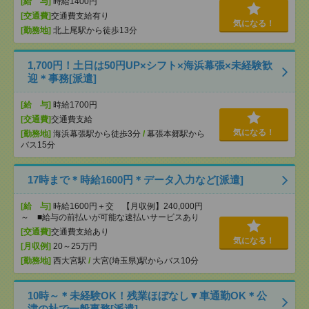
[給 与]
時給1400円
[交通費]
交通費支給有り
気になる！
[勤務地]
北上尾駅から徒歩13分
1,700円！土日は50円UP×シフト×海浜幕張×未経験歓
迎＊事務[派遣]
[給 与]
時給1700円
[交通費]
交通費支給
気になる！
[勤務地]
海浜幕張駅から徒歩3分
/
幕張本郷駅から
バス15分
17時まで＊時給1600円＊データ入力など[派遣]
[給 与]
時給1600円＋交 【月収例】240,000円
～ ■給与の前払いが可能な速払いサービスあり
[交通費]
交通費支給あり
気になる！
[月収例]
20～25万円
[勤務地]
西大宮駅
/
大宮(埼玉県)駅からバス10分
10時～＊未経験OK！残業ほぼなし▼車通勤OK＊公
津の杜で一般事務[派遣]