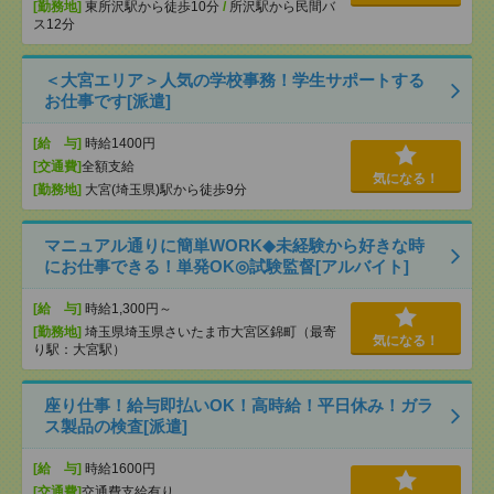
[勤務地]
東所沢駅から徒歩10分
/
所沢駅から民間バ
ス12分
＜大宮エリア＞人気の学校事務！学生サポートする
お仕事です[派遣]
[給 与]
時給1400円
[交通費]
全額支給
気になる！
[勤務地]
大宮(埼玉県)駅から徒歩9分
マニュアル通りに簡単WORK◆未経験から好きな時
にお仕事できる！単発OK◎試験監督[アルバイト]
[給 与]
時給1,300円～
[勤務地]
埼玉県埼玉県さいたま市大宮区錦町（最寄
気になる！
り駅：大宮駅）
座り仕事！給与即払いOK！高時給！平日休み！ガラ
ス製品の検査[派遣]
[給 与]
時給1600円
[交通費]
交通費支給有り