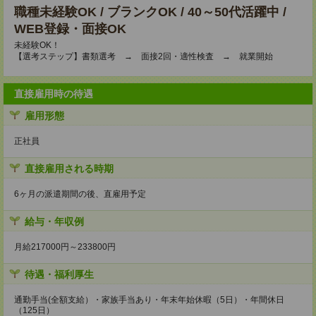
職種未経験OK / ブランクOK / 40～50代活躍中 /
WEB登録・面接OK
未経験OK！
【選考ステップ】書類選考 → 面接2回・適性検査 → 就業開始
直接雇用時の待遇
雇用形態
正社員
直接雇用される時期
6ヶ月の派遣期間の後、直雇用予定
給与・年収例
月給217000円～233800円
待遇・福利厚生
通勤手当(全額支給）・家族手当あり・年末年始休暇（5日）・年間休日
（125日）