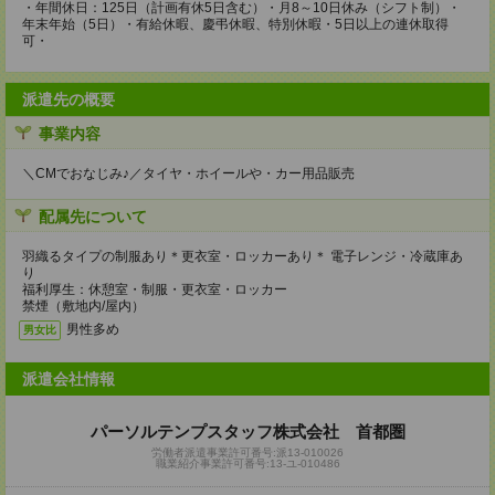
・年間休日：125日（計画有休5日含む）・月8～10日休み（シフト制）・
年末年始（5日）・有給休暇、慶弔休暇、特別休暇・5日以上の連休取得
可・
派遣先の概要
事業内容
＼CMでおなじみ♪／タイヤ・ホイールや・カー用品販売
配属先について
羽織るタイプの制服あり＊更衣室・ロッカーあり＊ 電子レンジ・冷蔵庫あ
り
福利厚生：休憩室・制服・更衣室・ロッカー
禁煙（敷地内/屋内）
男性多め
男女比
派遣会社情報
パーソルテンプスタッフ株式会社 首都圏
労働者派遣事業許可番号:派13-010026
職業紹介事業許可番号:13-ユ-010486