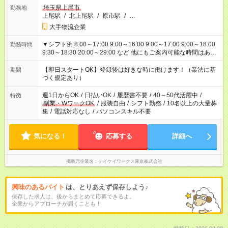
埼玉県上尾市
勤務地
上尾駅
/
北上尾駅
/
原市駅
/
…
大手物流企業
▼シフト例 8:00～17:00 9:00～16:00 9:00～17:00 9:00～18:00
勤務時間
9:30～18:30 20:00～29:00 など 他にもご案内可能な時間はあり
ます！ ご希望の勤務時間を教えてください＾＾
【即日スタートOK】登録後は好きな時に働けます！（業法に基
期間
づく規定あり）
週1日からOK
/
日払いOK
/
履歴書不要
/
40～50代活躍中
/
特徴
副業・WワークOK
/
服装自由
/
シフト勤務
/
10名以上の大量募
集
/
電話対応なし
/
パソコンスキル不要
気になる！
応募する
詳細へ
掲載元企業名
テイケイワークス東京株式会社
興味のあるバイト
は、とりあえず保存しよう♪
保存した求人は、後からまとめて応募できるよ。
企業からアプローチが届くことも！