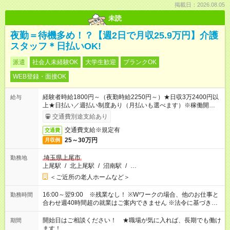
掲載日：2026.08.05
未読
夜勤＝待機多め！？【週2日で月収25.9万円】介護
スタッフ＊日払いOK!
派遣
社会人未経験OK
大学生歓迎
ブランクOK
WEB登録・面接OK
経験者時給1800円～（夜勤時給2250円～）★日収3万2400円以
給与
上★日払い／週払い制度あり（月払いも選べます）※稼働開始時
は手続き完了次第のお支払いとなります。
交通費別途支給あり
交通費支給※規定有
交通費
25～30万円
月収例
埼玉県上尾市
勤務地
上尾駅
/
北上尾駅
/
沼南駅
/
…
＜ご近所の老人ホームなど＞
16:00～翌9:00 ※残業なし！ ※Wワークの場合、他のお仕事と
勤務時間
合わせ週40時間超の就業はご案内できません ※法令に基づき、
週20時間以上勤務は社会保険への加入対象となります ※労働者
派遣法（日雇い派遣の原則禁止）により、短時間・短期間の就
開始日はご相談ください！ ★職場が気に入れば、長期でも働け
期間
業はご案内が難しい場合があります
ます！