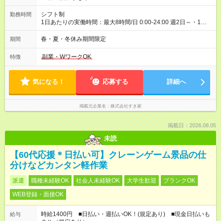
シフト制
勤務時間
1日あたりの実働時間：最大8時間/日 0:00-24:00 週2日～・1日
2h～OK ＜シフト例＞ 〇朝帯 5:00-9:00 〇昼帯 9:00-14:00 〇午
後帯 14:00-18:00 〇夜帯 18:00-22:00 〇深夜帯 22:00-翌5:00 基
春・夏・冬休み期間限定
期間
本は固定シフトですが家庭の都合などイレギュラーには対応し
ます♪
副業・WワークOK
特徴
気になる！
応募する
詳細へ
掲載元企業名
株式会社すき家
掲載日：2026.08.05
未読
【60代応援＊日払い可】クレーンゲーム景品の仕
分けなどカンタン軽作業
派遣
職種未経験OK
社会人未経験OK
大学生歓迎
ブランクOK
WEB登録・面接OK
時給1400円 ■日払い・週払いOK！(規定あり) ■現金日払いも
給与