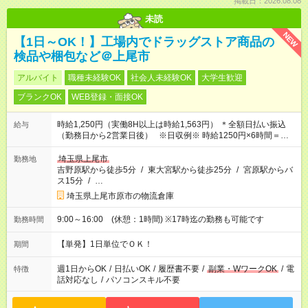
掲載日：2026.08.08
未読
NEW
【1日～OK！】工場内でドラッグストア商品の
検品や梱包など＠上尾市
アルバイト
職種未経験OK
社会人未経験OK
大学生歓迎
ブランクOK
WEB登録・面接OK
時給1,250円（実働8H以上は時給1,563円） ＊全額日払い振込
給与
（勤務日から2営業日後） ※日収例※ 時給1250円×6時間＝日収
7500円
埼玉県上尾市
勤務地
吉野原駅から徒歩5分
/
東大宮駅から徒歩25分
/
宮原駅からバ
ス15分
/
…
埼玉県上尾市原市の物流倉庫
9:00～16:00 (休憩：1時間) ※17時迄の勤務も可能です
勤務時間
【単発】1日単位でＯＫ！
期間
週1日からOK
/
日払いOK
/
履歴書不要
/
副業・WワークOK
/
電
特徴
話対応なし
/
パソコンスキル不要