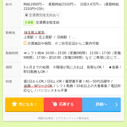
時給1900円～ 夜勤時給2310円～ 日収3.4万円～（夜勤時給
給与
2310円×15h）
交通費別途支給あり
交通費全額支給
交通費
埼玉県上尾市
勤務地
上尾駅
/
北上尾駅
/
沼南駅
/
…
介護施設や病院 ※ご自宅近辺からご案内可能
≪シフト例≫ 10:00～15:00（実働5時間） 12:00～17:00（実働
勤務時間
5時間） 17:00～翌10:00（実働15時間）など ご希望に応じて、
働く時間は調整できます！ お気軽に担当へ相談ください！
3ヵ月までの短期 ※職場が気に入れば、長期もOK！ ★急募！
期間
即日勤務もOK！
週1日からOK
/
日払いOK
/
履歴書不要
/
40～50代活躍中
/
特徴
副業・WワークOK
/
シフト勤務
/
10名以上の大量募集
/
電話対
応なし
/
パソコンスキル不要
気になる！
応募する
詳細へ
掲載元企業名
ケアスタッフィング株式会社