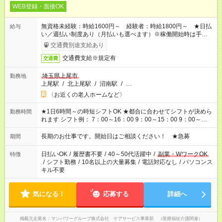
WEB登録・面接OK
無資格未経験：時給1600円～ 経験者：時給1800円～ ★日払
給与
い／週払い制度あり（月払いも選べます）※稼働開始時は手続き
完了次第のお支払いとなります。
交通費別途支給あり
交通費支給※規定有
交通費
埼玉県上尾市
勤務地
上尾駅
/
北上尾駅
/
沼南駅
/
…
〈お近くの老人ホームなど〉
★1日6時間～の時短シフトOK ★都合に合わせてシフトが決めら
勤務時間
れます シフト例： 7：00～16：00 9：00～15：00 9：00～
18：00 11：00～20：00 など ※Wワークの場合、他のお仕事と
合わせ週40時間超の就業はご案内できません ※法令に基づき、
長期のお仕事です。開始日はご相談ください！ ★急募
期間
週20時間以上勤務は社会保険への加入対象となります ※労働者
派遣法（日雇い派遣の原則禁止）により、短時間・短期間の就
日払いOK
/
履歴書不要
/
40～50代活躍中
/
副業・WワークOK
特徴
業はご案内が難しい場合があります
/
シフト勤務
/
10名以上の大量募集
/
電話対応なし
/
パソコンス
キル不要
気になる！
応募する
詳細へ
掲載元企業名
マンパワーグループ株式会社 ケアサービス事業部 （医療福祉介護関連）