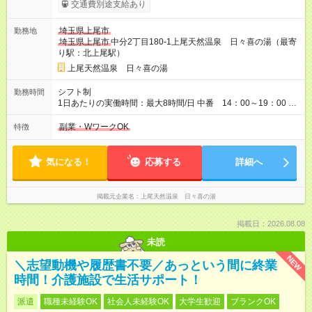
用期間】試用期間あり 試用期間の長さ：2週間 雇用形態、給与
交通費別途支給あり
は本採用時と同じです。
埼玉県上尾市
勤務地
埼玉県上尾市
中分2丁目180-1上尾天然温泉 日々喜の湯（最寄
り駅：北上尾駅）
上尾天然温泉 日々喜の湯
シフト制
勤務時間
1日あたりの実働時間：最大8時間/日 中番 14：00～19：00 遅
番 19：00～25：00 ※土日どちらか勤務可能な方
副業・WワークOK
特徴
気になる！
応募する
詳細へ
掲載元企業名
上尾天然温泉 日々喜の湯
掲載日：2026.08.08
未読
NEW
＼志望動機や履歴書不要／あっという間に終業
時間！介護施設で生活サポート！
派遣
職種未経験OK
社会人未経験OK
大学生歓迎
ブランクOK