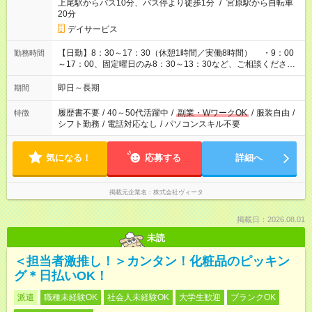
上尾駅からバス10分、バス停より徒歩1分
/
宮原駅から自転車
20分
デイサービス
【日勤】8：30～17：30（休憩1時間／実働8時間） ・9：00
勤務時間
～17：00、固定曜日のみ8：30～13：30など、ご相談くださ
い！
即日～長期
期間
履歴書不要
/
40～50代活躍中
/
副業・WワークOK
/
服装自由
/
特徴
シフト勤務
/
電話対応なし
/
パソコンスキル不要
気になる！
応募する
詳細へ
掲載元企業名
株式会社ヴィータ
掲載日：2026.08.01
未読
＜担当者激推し！＞カンタン！化粧品のピッキン
グ＊日払いOK！
派遣
職種未経験OK
社会人未経験OK
大学生歓迎
ブランクOK