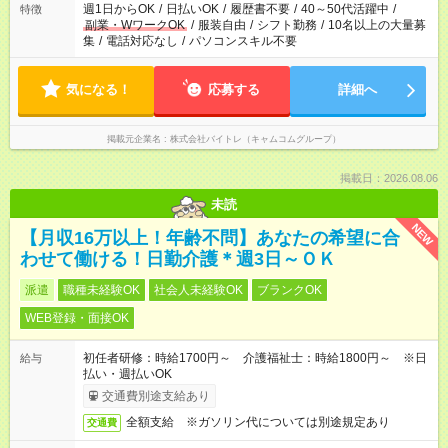
週1日からOK
/
日払いOK
/
履歴書不要
/
40～50代活躍中
/
特徴
副業・WワークOK
/
服装自由
/
シフト勤務
/
10名以上の大量募
集
/
電話対応なし
/
パソコンスキル不要
気になる！
応募する
詳細へ
掲載元企業名
株式会社バイトレ（キャムコムグループ）
掲載日：2026.08.06
未読
NEW
【月収16万以上！年齢不問】あなたの希望に合
わせて働ける！日勤介護＊週3日～ＯＫ
派遣
職種未経験OK
社会人未経験OK
ブランクOK
WEB登録・面接OK
初任者研修：時給1700円～ 介護福祉士：時給1800円～ ※日
給与
払い・週払いOK
交通費別途支給あり
全額支給 ※ガソリン代については別途規定あり
交通費