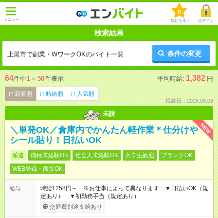
0
メニュー
気になる！
ログイン
検索結果
条件の変更
上尾市で副業・WワークOKのバイト一覧
64
1,382
件中
1
～
50
件表示
平均時給:
円
新着順
時給順
人気順
掲載日：2026.08.08
未読
NEW
＼単発OK／倉庫内でかんたん軽作業＊仕分けや
シール貼り！日払いOK
派遣
職種未経験OK
社会人未経験OK
大学生歓迎
ブランクOK
WEB登録・面接OK
時給1258円～ ※お仕事によって異なります ▼日払いOK（規
給与
定あり） ▼初勤務手当（規定あり）
交通費別途支給あり