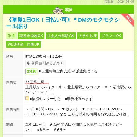
掲載日：2026.08.06
未読
NEW
《単発1日OK！日払い可》＊DMのモクモクシ
ール貼り
派遣
職種未経験OK
社会人未経験OK
大学生歓迎
ブランクOK
WEB登録・面接OK
時給1,300円～1,625円
給与
交通費別途支給あり
■ 交通費規定内支給 ※派遣先による
交通費
埼玉県上尾市
勤務地
上尾駅からバイク・車
/
北上尾駅からバイク・車
/
沼南駅から
バイク・車
/
…
■物流センターなど ■勤務地選べます
＜1日3時間～OK！＞ ▼ 例えば… ▼ 15:00～18:00 15:00～
勤務時間
22:00 17:00～22:00 など こちら以外の時間もお気軽にご相談く
ださい！
単発1日～！ ★勤務開始日や期間はお気軽にご相談くださ
期間
い！ ＃8月～ ＃9月～