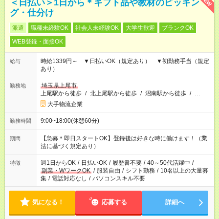
NEW
＜日払い＞1日から＊ギフト品や教材のピッキン
グ・仕分け
派遣
職種未経験OK
社会人未経験OK
大学生歓迎
ブランクOK
WEB登録・面接OK
時給1339円～ ▼日払いOK（規定あり） ▼初勤務手当（規定
給与
あり）
埼玉県上尾市
勤務地
上尾駅から徒歩
/
北上尾駅から徒歩
/
沼南駅から徒歩
/
…
大手物流企業
9:00~18:00(休憩60分)
勤務時間
【急募＊即日スタートOK】登録後は好きな時に働けます！（業
期間
法に基づく規定あり）
週1日からOK
/
日払いOK
/
履歴書不要
/
40～50代活躍中
/
特徴
副業・WワークOK
/
服装自由
/
シフト勤務
/
10名以上の大量募
集
/
電話対応なし
/
パソコンスキル不要
気になる！
応募する
詳細へ