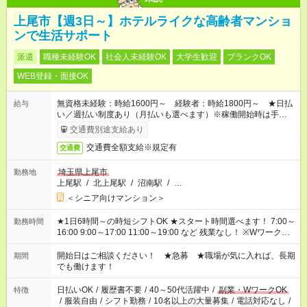
上尾市【週3日～】ホテルライクな高齢者マンショ
ンで生活サポート
派遣
職種未経験OK
社会人未経験OK
大学生歓迎
ブランクOK
WEB登録・面接OK
無資格未経験：時給1600円～ 経験者：時給1800円～ ★日払
給与
い／週払い制度あり（月払いも選べます）※稼働開始時は手続き
完了次第のお支払いとなります。
交通費別途支給あり
交通費全額支給※規定有
交通費
埼玉県上尾市
勤務地
上尾駅
/
北上尾駅
/
沼南駅
/
…
＜シニア向けマンション＞
★1日6時間～の時短シフトOK ★スタート時間選べます！ 7:00～
勤務時間
16:00 9:00～17:00 11:00～19:00 など 残業なし！ ※Wワークの
場合、他のお仕事と合わせ週40時間超の就業はご案内できませ
ん ※法令に基づき、週20時間以上勤務は社会保険への加入対象
開始日はご相談ください！ ★急募 ★職場が気に入れば、長期
期間
となります ※労働者派遣法（日雇い派遣の原則禁止）により、
でも働けます！
短時間・短期間の就業はご案内が難しい場合があります
日払いOK
/
履歴書不要
/
40～50代活躍中
/
副業・WワークOK
特徴
/
服装自由
/
シフト勤務
/
10名以上の大量募集
/
電話対応なし
/