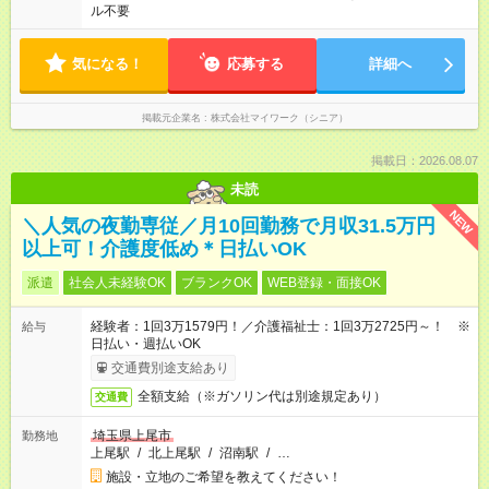
ル不要
気になる！
応募する
詳細へ
掲載元企業名
株式会社マイワーク（シニア）
掲載日：2026.08.07
未読
NEW
＼人気の夜勤専従／月10回勤務で月収31.5万円
以上可！介護度低め＊日払いOK
派遣
社会人未経験OK
ブランクOK
WEB登録・面接OK
経験者：1回3万1579円！／介護福祉士：1回3万2725円～！ ※
給与
日払い・週払いOK
交通費別途支給あり
全額支給（※ガソリン代は別途規定あり）
交通費
埼玉県上尾市
勤務地
上尾駅
/
北上尾駅
/
沼南駅
/
…
施設・立地のご希望を教えてください！