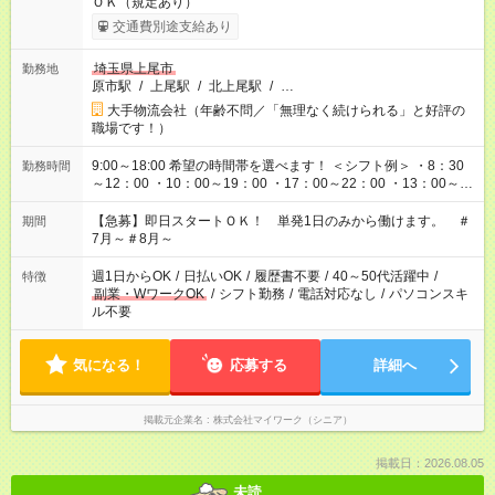
ＯＫ（規定あり）
交通費別途支給あり
埼玉県上尾市
勤務地
原市駅
/
上尾駅
/
北上尾駅
/
…
大手物流会社（年齢不問／「無理なく続けられる」と好評の
職場です！）
9:00～18:00 希望の時間帯を選べます！ ＜シフト例＞ ・8：30
勤務時間
～12：00 ・10：00～19：00 ・17：00～22：00 ・13：00～
22：00 ・22：00～翌6：00 など
【急募】即日スタートＯＫ！ 単発1日のみから働けます。 ＃
期間
7月～＃8月～
週1日からOK
/
日払いOK
/
履歴書不要
/
40～50代活躍中
/
特徴
副業・WワークOK
/
シフト勤務
/
電話対応なし
/
パソコンスキ
ル不要
気になる！
応募する
詳細へ
掲載元企業名
株式会社マイワーク（シニア）
掲載日：2026.08.05
未読