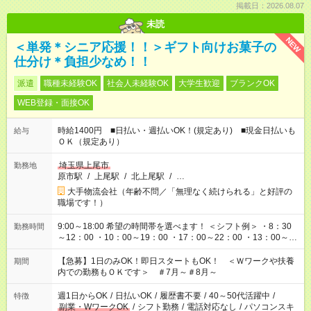
掲載日：2026.08.07
未読
NEW
＜単発＊シニア応援！！＞ギフト向けお菓子の
仕分け＊負担少なめ！！
派遣
職種未経験OK
社会人未経験OK
大学生歓迎
ブランクOK
WEB登録・面接OK
時給1400円 ■日払い・週払いOK！(規定あり) ■現金日払いも
給与
ＯＫ（規定あり）
埼玉県上尾市
勤務地
原市駅
/
上尾駅
/
北上尾駅
/
…
大手物流会社（年齢不問／「無理なく続けられる」と好評の
職場です！）
9:00～18:00 希望の時間帯を選べます！ ＜シフト例＞ ・8：30
勤務時間
～12：00 ・10：00～19：00 ・17：00～22：00 ・13：00～
22：00 ・22：00～翌6：00 など
【急募】1日のみOK！即日スタートもOK！ ＜Ｗワークや扶養
期間
内での勤務もＯＫです＞ ＃7月～＃8月～
週1日からOK
/
日払いOK
/
履歴書不要
/
40～50代活躍中
/
特徴
副業・WワークOK
/
シフト勤務
/
電話対応なし
/
パソコンスキ