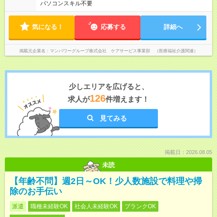
パソコンスキル不要
気になる！
応募する
詳細へ
掲載元企業名
マンパワーグループ株式会社 ケアサービス事業部 （医療福祉介護関連）
少しエリアを広げると、
126
求人が
件増えます！
見てみる
掲載日：2026.08.05
未読
【年齢不問】週2日～OK！少人数施設で料理や掃
除のお手伝い
派遣
職種未経験OK
社会人未経験OK
ブランクOK