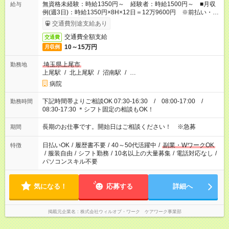
無資格未経験：時給1350円～ 経験者：時給1500円～ ■月収
給与
例(週3日)：時給1350円×8H×12日＝12万9600円 ※前払い・日
払い・週払いOK
交通費別途支給あり
交通費全額支給
交通費
10～15万円
月収例
埼玉県上尾市
勤務地
上尾駅
/
北上尾駅
/
沼南駅
/
…
病院
下記時間帯よりご相談OK 07:30-16:30 / 08:00-17:00 /
勤務時間
08:30-17:30 ＊シフト固定の相談もOK！
長期のお仕事です。開始日はご相談ください！ ※急募
期間
日払いOK
/
履歴書不要
/
40～50代活躍中
/
副業・WワークOK
特徴
/
服装自由
/
シフト勤務
/
10名以上の大量募集
/
電話対応なし
/
パソコンスキル不要
気になる！
応募する
詳細へ
掲載元企業名
株式会社ウィルオブ・ワーク ケアワーク事業部