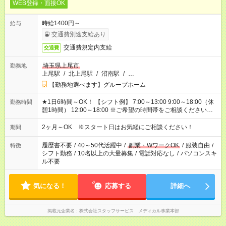
WEB登録・面接OK
時給1400円～
給与
交通費別途支給あり
交通費規定内支給
交通費
埼玉県上尾市
勤務地
上尾駅
/
北上尾駅
/
沼南駅
/
…
【勤務地選べます】グループホーム
★1日6時間～OK！ 【シフト例】 7:00～13:00 9:00～18:00（休
勤務時間
憩1時間） 12:00～18:00 ※ご希望の時間帯をご相談ください。
※日勤、夜勤のみ、変則的な勤務等も相談OK！
2ヶ月～OK ※スタート日はお気軽にご相談ください！
期間
履歴書不要
/
40～50代活躍中
/
副業・WワークOK
/
服装自由
/
特徴
シフト勤務
/
10名以上の大量募集
/
電話対応なし
/
パソコンスキ
ル不要
気になる！
応募する
詳細へ
掲載元企業名
株式会社スタッフサービス メディカル事業本部