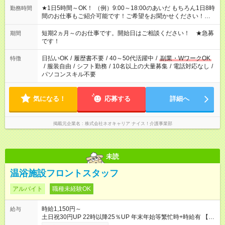
★1日5時間～OK！ （例）9:00～18:00のあいだ もちろん1日8時
勤務時間
間のお仕事もご紹介可能です！ご希望をお聞かせください！★家
庭の都合でお休みが必要な場合も遠慮なくご相談ください。 ※
週最低15時間以上の勤務が必要です
短期2ヵ月～のお仕事です。開始日はご相談ください！ ★急募
期間
です！
日払いOK
/
履歴書不要
/
40～50代活躍中
/
副業・WワークOK
特徴
/
服装自由
/
シフト勤務
/
10名以上の大量募集
/
電話対応なし
/
パソコンスキル不要
気になる！
応募する
詳細へ
掲載元企業名
株式会社ネオキャリア ナイス！介護事業部
未読
温浴施設フロントスタッフ
アルバイト
職種未経験OK
時給1,150円～
給与
土日祝30円UP 22時以降25％UP 年末年始等繁忙時+時給有 【試