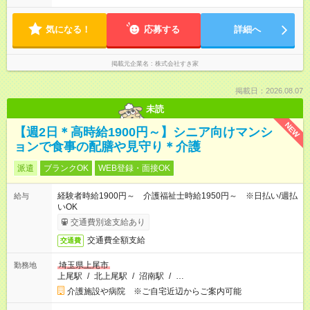
気になる！
応募する
詳細へ
掲載元企業名
株式会社すき家
掲載日：2026.08.07
未読
NEW
【週2日＊高時給1900円～】シニア向けマンシ
ョンで食事の配膳や見守り＊介護
派遣
ブランクOK
WEB登録・面接OK
経験者時給1900円～ 介護福祉士時給1950円～ ※日払い/週払
給与
いOK
交通費別途支給あり
交通費全額支給
交通費
埼玉県上尾市
勤務地
上尾駅
/
北上尾駅
/
沼南駅
/
…
介護施設や病院 ※ご自宅近辺からご案内可能