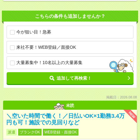
こちらの条件も追加しませんか？
今が狙い目！急募
来社不要！WEB登録／面接OK
大量募集中！10名以上の大量募集
追加して再検索！
掲載日：2026.08.08
未読
NEW
＼空いた時間で働く！／日払いOK×1勤務3.4万
円も可！施設での見回りなど
派遣
ブランクOK
WEB登録・面接OK