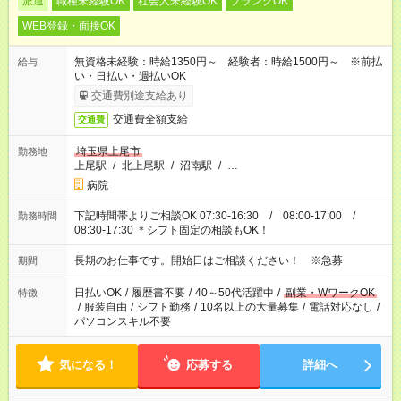
派遣
職種未経験OK
社会人未経験OK
ブランクOK
WEB登録・面接OK
無資格未経験：時給1350円～ 経験者：時給1500円～ ※前払
給与
い・日払い・週払いOK
交通費別途支給あり
交通費全額支給
交通費
埼玉県上尾市
勤務地
上尾駅
/
北上尾駅
/
沼南駅
/
…
病院
下記時間帯よりご相談OK 07:30-16:30 / 08:00-17:00 /
勤務時間
08:30-17:30 ＊シフト固定の相談もOK！
長期のお仕事です。開始日はご相談ください！ ※急募
期間
日払いOK
/
履歴書不要
/
40～50代活躍中
/
副業・WワークOK
特徴
/
服装自由
/
シフト勤務
/
10名以上の大量募集
/
電話対応なし
/
パソコンスキル不要
気になる！
応募する
詳細へ