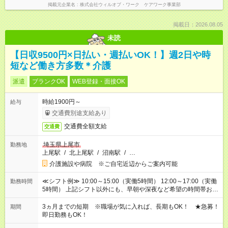
掲載元企業名
株式会社ウィルオブ・ワーク ケアワーク事業部
掲載日：2026.08.05
未読
【日収9500円×日払い・週払いOK！】週2日や時
短など働き方多数＊介護
派遣
ブランクOK
WEB登録・面接OK
時給1900円～
給与
交通費別途支給あり
交通費全額支給
交通費
埼玉県上尾市
勤務地
上尾駅
/
北上尾駅
/
沼南駅
/
…
介護施設や病院 ※ご自宅近辺からご案内可能
≪シフト例≫ 10:00～15:00（実働5時間） 12:00～17:00（実働
勤務時間
5時間） 上記シフト以外にも、早朝や深夜など希望の時間帯お聞
かせください！ 事前に担当からヒアリングもしますので、ご安
心ください！
3ヵ月までの短期 ※職場が気に入れば、長期もOK！ ★急募！
期間
即日勤務もOK！