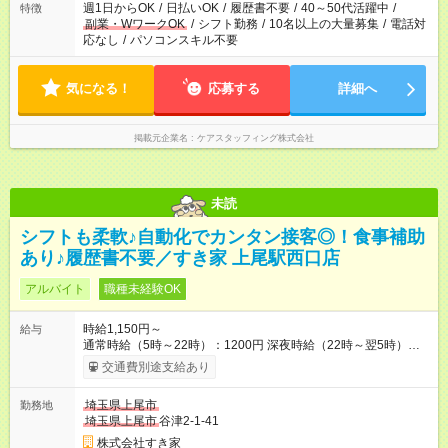
週1日からOK
/
日払いOK
/
履歴書不要
/
40～50代活躍中
/
特徴
副業・WワークOK
/
シフト勤務
/
10名以上の大量募集
/
電話対
応なし
/
パソコンスキル不要
気になる！
応募する
詳細へ
掲載元企業名
ケアスタッフィング株式会社
未読
シフトも柔軟♪自動化でカンタン接客◎！食事補助
あり♪履歴書不要／すき家 上尾駅西口店
アルバイト
職種未経験OK
時給1,150円～
給与
通常時給（5時～22時）：1200円 深夜時給（22時～翌5時）：
1500円 高校生時給：1150円 【特別手当】早朝手当（5：00-9：
交通費別途支給あり
00）時給+150円 【試用期間】試用期間あり 試用期間の長さ：1
ヶ月 雇用形態、給与は本採用時と同じです。 試用期間の実態は
埼玉県上尾市
勤務地
30日（※条件変更なし）ですが、切り上げで一ヶ月とさせてい
埼玉県上尾市
谷津2-1-41
ただきます。 研修制度あり：15時間(研修中も同時給）
株式会社すき家