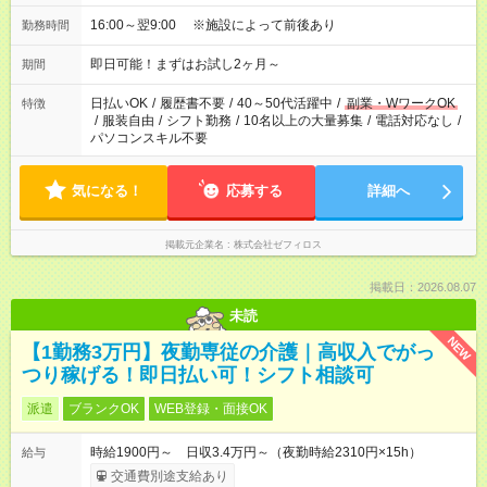
16:00～翌9:00 ※施設によって前後あり
勤務時間
即日可能！まずはお試し2ヶ月～
期間
日払いOK
/
履歴書不要
/
40～50代活躍中
/
副業・WワークOK
特徴
/
服装自由
/
シフト勤務
/
10名以上の大量募集
/
電話対応なし
/
パソコンスキル不要
気になる！
応募する
詳細へ
掲載元企業名
株式会社ゼフィロス
掲載日：2026.08.07
未読
NEW
【1勤務3万円】夜勤専従の介護｜高収入でがっ
つり稼げる！即日払い可！シフト相談可
派遣
ブランクOK
WEB登録・面接OK
時給1900円～ 日収3.4万円～（夜勤時給2310円×15h）
給与
交通費別途支給あり