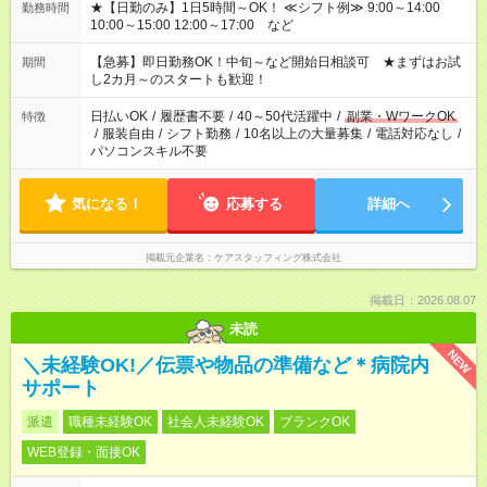
★【日勤のみ】1日5時間～OK！ ≪シフト例≫ 9:00～14:00
勤務時間
10:00～15:00 12:00～17:00 など
【急募】即日勤務OK！中旬～など開始日相談可 ★まずはお試
期間
し2カ月～のスタートも歓迎！
日払いOK
/
履歴書不要
/
40～50代活躍中
/
副業・WワークOK
特徴
/
服装自由
/
シフト勤務
/
10名以上の大量募集
/
電話対応なし
/
パソコンスキル不要
気になる！
応募する
詳細へ
掲載元企業名
ケアスタッフィング株式会社
掲載日：2026.08.07
未読
NEW
＼未経験OK!／伝票や物品の準備など＊病院内
サポート
派遣
職種未経験OK
社会人未経験OK
ブランクOK
WEB登録・面接OK