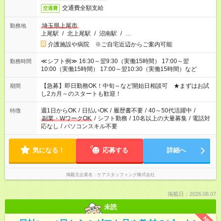
交通費全額支給
交通費
埼玉県上尾市
勤務地
上尾駅
/
北上尾駅
/
沼南駅
/
…
介護施設や病院 ※ご自宅近辺からご案内可能
≪シフト例≫ 16:30～翌9:30（実働15時間） 17:00～翌
勤務時間
10:00（実働15時間） 17:00～翌10:30（実働15時間）など
【急募】即日勤務OK！中旬～など開始日相談可 ★まずはお試
期間
し2カ月～のスタートも歓迎！
週1日からOK
/
日払いOK
/
履歴書不要
/
40～50代活躍中
/
特徴
副業・WワークOK
/
シフト勤務
/
10名以上の大量募集
/
電話対
応なし
/
パソコンスキル不要
気になる！
応募する
詳細へ
掲載元企業名
ケアスタッフィング株式会社
掲載日：2026.08.07
未読