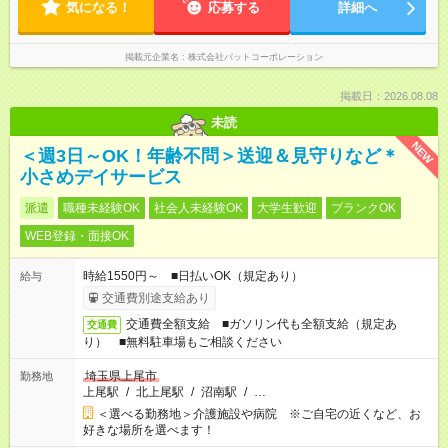
気になる！
応募する
詳細へ
掲載元企業名
株式会社パットコーポレーション
掲載日：2026.08.08
未読
NEW
＜週3日～OK！年齢不問＞送迎＆見守りなど＊
小さめデイサービス
派遣
職種未経験OK
社会人未経験OK
大学生歓迎
ブランクOK
WEB登録・面接OK
時給1550円～ ■日払いOK（規定あり）
給与
交通費別途支給あり
交通費全額支給 ■ガソリン代も全額支給（規定あ
交通費
り） ■無料駐車場もご相談ください
埼玉県上尾市
勤務地
上尾駅
/
北上尾駅
/
沼南駅
/
…
＜選べる勤務地＞介護施設や病院 ※ご自宅の近くなど、お
好きな場所を選べます！