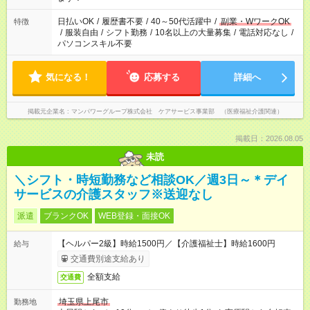
日払いOK
/
履歴書不要
/
40～50代活躍中
/
副業・WワークOK
特徴
/
服装自由
/
シフト勤務
/
10名以上の大量募集
/
電話対応なし
/
パソコンスキル不要
気になる！
応募する
詳細へ
掲載元企業名
マンパワーグループ株式会社 ケアサービス事業部 （医療福祉介護関連）
掲載日：2026.08.05
未読
＼シフト・時短勤務など相談OK／週3日～＊デイ
サービスの介護スタッフ※送迎なし
派遣
ブランクOK
WEB登録・面接OK
【ヘルパー2級】時給1500円／【介護福祉士】時給1600円
給与
交通費別途支給あり
全額支給
交通費
埼玉県上尾市
勤務地