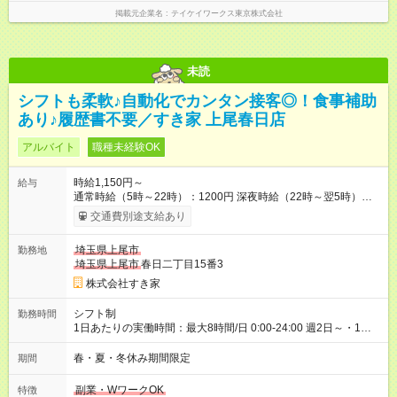
掲載元企業名
テイケイワークス東京株式会社
未読
シフトも柔軟♪自動化でカンタン接客◎！食事補助
あり♪履歴書不要／すき家 上尾春日店
アルバイト
職種未経験OK
時給1,150円～
給与
通常時給（5時～22時）：1200円 深夜時給（22時～翌5時）：
1500円 高校生時給：1150円 【特別手当】早朝手当（5：00-9：
交通費別途支給あり
00）時給+150円 【試用期間】試用期間あり 試用期間の長さ：1
ヶ月 雇用形態、給与は本採用時と同じです。 試用期間の実態は
埼玉県上尾市
勤務地
30日（※条件変更なし）ですが、切り上げで一ヶ月とさせてい
埼玉県上尾市
春日二丁目15番3
ただきます。 研修制度あり：15時間(研修中も同時給）
株式会社すき家
シフト制
勤務時間
1日あたりの実働時間：最大8時間/日 0:00-24:00 週2日～・1日
2h～OK ＜シフト例＞ 〇朝帯 5:00-9:00 〇昼帯 9:00-14:00 〇午
後帯 14:00-18:00 〇夜帯 18:00-22:00 〇深夜帯 22:00-翌5:00 基
春・夏・冬休み期間限定
期間
本は固定シフトですが家庭の都合などイレギュラーには対応し
ます♪
副業・WワークOK
特徴