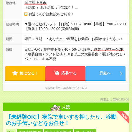
埼玉県上尾市
勤務地
上尾駅
/
北上尾駅
/
沼南駅
/
…
お近くの介護施設をご紹介！
▼選べる勤務シフト 【日勤】9:00～18:00 【早番】7:00～16:00
勤務時間
【遅番】10:00～20:00(実働8時間)
即日～長期 ＊あなたのご希望をお気軽にお聞かせください！
期間
日払いOK
/
履歴書不要
/
40～50代活躍中
/
副業・WワークOK
特徴
/
服装自由
/
シフト勤務
/
10名以上の大量募集
/
電話対応なし
/
パソコンスキル不要
気になる！
応募する
詳細へ
掲載元企業名
株式会社ゼフィロス
掲載日：2026.08.06
未読
NEW
【未経験OK!】病院で車いすを押したり、移動
のお手伝いなどをお任せ！