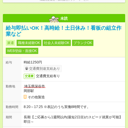
未読
給与即払いOK！高時給！土日休み！看板の組立作
業など
派遣
職種未経験OK
社会人未経験OK
ブランクOK
WEB登録・面接OK
時給1250円
給与
交通費別途支給あり
交通費支給有り
交通費
埼玉県深谷市
勤務地
岡部駅
その他製造
8:20～17:25 ※表記のうち実働8時間です。
勤務時間
長期【ご応募から1週間以内(最短2日目)のスピード就業が可能】
期間
即日～