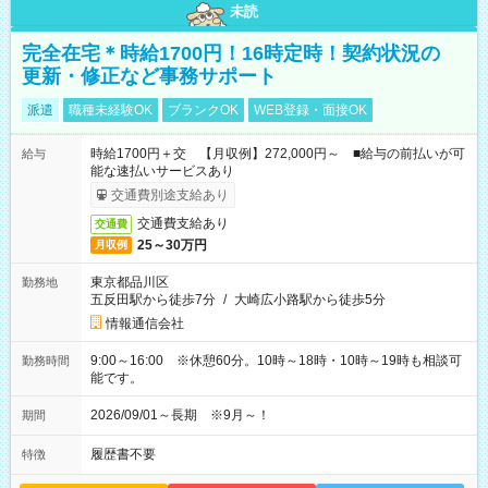
未読
完全在宅＊時給1700円！16時定時！契約状況の
更新・修正など事務サポート
派遣
職種未経験OK
ブランクOK
WEB登録・面接OK
時給1700円＋交 【月収例】272,000円～ ■給与の前払いが可
給与
能な速払いサービスあり
交通費別途支給あり
交通費支給あり
交通費
25～30万円
月収例
東京都品川区
勤務地
五反田駅から徒歩7分
/
大崎広小路駅から徒歩5分
情報通信会社
9:00～16:00 ※休憩60分。10時～18時・10時～19時も相談可
勤務時間
能です。
2026/09/01～長期 ※9月～！
期間
履歴書不要
特徴