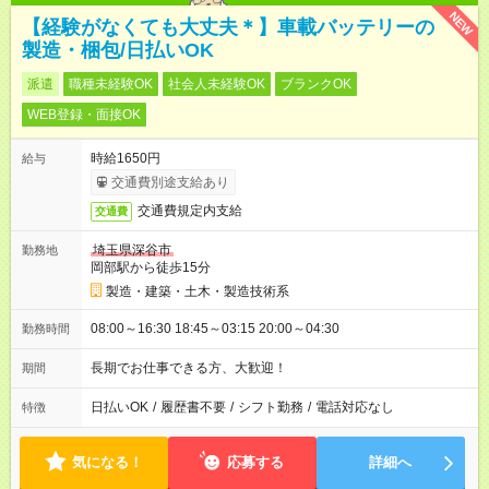
NEW
【経験がなくても大丈夫＊】車載バッテリーの
製造・梱包/日払いOK
派遣
職種未経験OK
社会人未経験OK
ブランクOK
WEB登録・面接OK
時給1650円
給与
交通費別途支給あり
交通費規定内支給
交通費
埼玉県深谷市
勤務地
岡部駅から徒歩15分
製造・建築・土木・製造技術系
08:00～16:30 18:45～03:15 20:00～04:30
勤務時間
長期でお仕事できる方、大歓迎！
期間
日払いOK
/
履歴書不要
/
シフト勤務
/
電話対応なし
特徴
気になる！
応募する
詳細へ