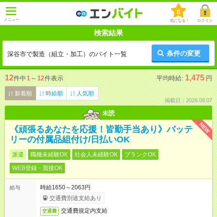
0
メニュー
気になる！
ログイン
検索結果
条件の変更
深谷市で製造（組立・加工）のバイト一覧
12
1,475
件中
1
～
12
件表示
平均時給:
円
新着順
時給順
人気順
掲載日：2026.08.07
未読
NEW
《頑張るあなたを応援！皆勤手当あり》バッテ
リーの付属品組付け/日払いOK
派遣
職種未経験OK
社会人未経験OK
ブランクOK
WEB登録・面接OK
時給1650～2063円
給与
交通費別途支給あり
交通費規定内支給
交通費