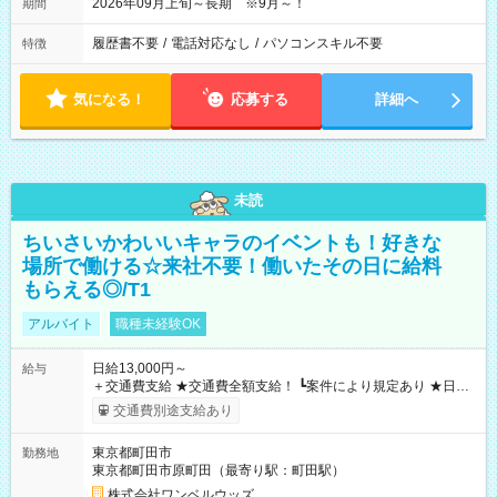
2026年09月上旬～長期 ※9月～！
期間
履歴書不要
/
電話対応なし
/
パソコンスキル不要
特徴
気になる！
応募する
詳細へ
未読
ちいさいかわいいキャラのイベントも！好きな
場所で働ける☆来社不要！働いたその日に給料
もらえる◎/T1
アルバイト
職種未経験OK
日給13,000円～
給与
＋交通費支給 ★交通費全額支給！ ┗案件により規定あり ★日払
いOK！（規定あり） ┗働いたその日に現金GET♪ お仕事後はコ
交通費別途支給あり
ンビニATMから 日払い分を引き落とせます！ 【試用期間】試
用期間なし
東京都町田市
勤務地
東京都町田市原町田（最寄り駅：町田駅）
株式会社ワンベルウッズ