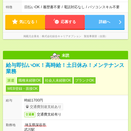
日払いOK
/
履歴書不要
/
電話対応なし
/
パソコンスキル不要
特徴
気になる！
応募する
詳細へ
掲載元企業名
株式会社綜合キャリアオプション 製造事業部（全国）
未読
給与即払いOK！高時給！土日休み！メンテナンス
業務
派遣
職種未経験OK
社会人未経験OK
ブランクOK
WEB登録・面接OK
時給1700円
給与
交通費別途支給あり
交通費支給有り
交通費
埼玉県深谷市
勤務地
武川駅