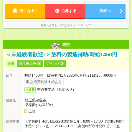
気になる！
応募する
詳細へ
掲載元企業名
株式会社テクノ・サービス
未読
＜未経験者歓迎♪＞塗料の製造補助/時給1450円
派遣
職種未経験OK
ブランクOK
時給1450円 日額平均1万2326円/月額(21日)25万6668円
給与
交通費別途支給あり
交通費支給（規定あり）
交通費
埼玉県深谷市
勤務地
深谷駅から車10分
工場
【交替制】4or5勤1or2休3交替 1直：8:00～17:00（実働8時間/
勤務時間
休憩60分） 2直：12:30～21:30（実働8時間/休憩60分） 3直：
22:00～翌7:00（実働8時間/休憩60分）