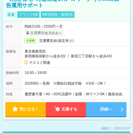
告運用サポート
派遣
ブランクOK
WEB登録・面接OK
時給2100～2200円＋交
給与
交通費別途支給あり
交通費支給(規定有り)
交通費
東京都新宿区
勤務地
新宿御苑前駅から徒歩3分
/
新宿三丁目駅から徒歩4分
マスコミ関連
10:00～19:00
勤務時間
2026/9/1～長期 ※開始日相談可能 ※9月～OK！
期間
履歴書不要
/
40～50代活躍中
/
副業・WワークOK
/
服装自由
特徴
気になる！
応募する
詳細へ
掲載日：2026.08.07