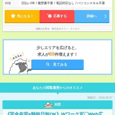
日払いOK
/
履歴書不要
/
電話対応なし
/
パソコンスキル不要
特徴
気になる！
応募する
詳細へ
掲載元企業名
株式会社テクノ・サービス
少しエリアを広げると、
69
求人が
件増えます！
見てみる
あなたの閲覧履歴からのオススメ
掲載日：2026.08.07
未読
《完全在宅×時短日短OK》Wワーク可〇Web広