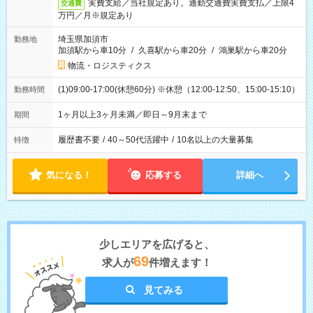
実費支給／当社規定あり。通勤交通費実費支払／上限4
交通費
万円／月※規定あり
埼玉県加須市
勤務地
加須駅から車10分
/
久喜駅から車20分
/
鴻巣駅から車20分
物流・ロジスティクス
(1)09:00-17:00(休憩60分) ※休憩（12:00-12:50、15:00-15:10）
勤務時間
1ヶ月以上3ヶ月未満／即日～9月末まで
期間
履歴書不要
/
40～50代活躍中
/
10名以上の大量募集
特徴
気になる！
応募する
詳細へ
少しエリアを広げると、
69
求人が
件増えます！
見てみる