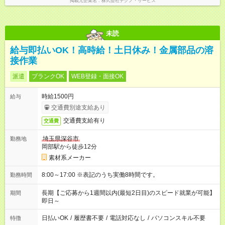
掲載元企業名
株式会社テクノ・サービス
未読
給与即払いOK！高時給！土日休み！金属部品の溶
接作業
派遣
ブランクOK
WEB登録・面接OK
時給1500円
給与
交通費別途支給あり
交通費支給有り
交通費
埼玉県深谷市
勤務地
岡部駅から徒歩12分
素材系メーカー
8:00～17:00 ※表記のうち実働8時間です。
勤務時間
長期【ご応募から1週間以内(最短2日目)のスピード就業が可能】
期間
即日～
日払いOK
/
履歴書不要
/
電話対応なし
/
パソコンスキル不要
特徴