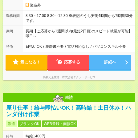
製造外
8:30～17:00 8:30～12:30 ※表記のうち実働4時間から7時間30分
勤務時間
です。
長期【ご応募から1週間以内(最短2日目)のスピード就業が可能】
期間
即日～
日払いOK
/
履歴書不要
/
電話対応なし
/
パソコンスキル不要
特徴
気になる！
応募する
詳細へ
掲載元企業名
株式会社テクノ・サービス
未読
座り仕事！給与即払いOK！高時給！土日休み！ハ
ンダ付け作業
派遣
ブランクOK
WEB登録・面接OK
時給1400円
給与