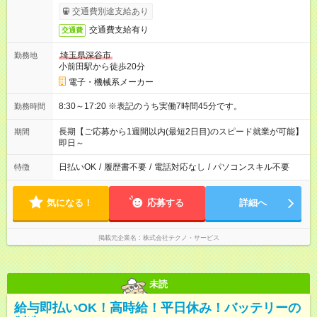
交通費別途支給あり
交通費支給有り
交通費
埼玉県深谷市
勤務地
小前田駅から徒歩20分
電子・機械系メーカー
8:30～17:20 ※表記のうち実働7時間45分です。
勤務時間
長期【ご応募から1週間以内(最短2日目)のスピード就業が可能】
期間
即日～
日払いOK
/
履歴書不要
/
電話対応なし
/
パソコンスキル不要
特徴
気になる！
応募する
詳細へ
掲載元企業名
株式会社テクノ・サービス
未読
給与即払いOK！高時給！平日休み！バッテリーの