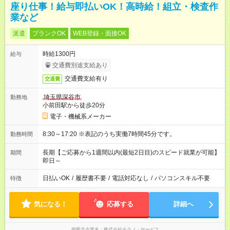
座り仕事！給与即払いOK！高時給！組立・検査作
業など
派遣
ブランクOK
WEB登録・面接OK
時給1300円
給与
交通費別途支給あり
交通費支給有り
交通費
埼玉県深谷市
勤務地
小前田駅から徒歩20分
電子・機械系メーカー
8:30～17:20 ※表記のうち実働7時間45分です。
勤務時間
長期【ご応募から1週間以内(最短2日目)のスピード就業が可能】
期間
即日～
日払いOK
/
履歴書不要
/
電話対応なし
/
パソコンスキル不要
特徴
気になる！
応募する
詳細へ
掲載元企業名
株式会社テクノ・サービス