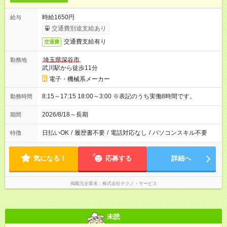
時給1650円
給与
交通費別途支給あり
交通費支給有り
交通費
埼玉県深谷市
勤務地
武川駅から徒歩11分
電子・機械系メーカー
8:15～17:15 18:00～3:00 ※表記のうち実働8時間です。
勤務時間
2026/8/18～長期
期間
日払いOK
/
履歴書不要
/
電話対応なし
/
パソコンスキル不要
特徴
気になる！
応募する
詳細へ
掲載元企業名
株式会社テクノ・サービス
未読