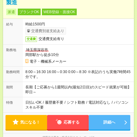
製造
派遣
ブランクOK
WEB登録・面接OK
時給1500円
給与
交通費別途支給あり
交通費支給有り
交通費
埼玉県深谷市
勤務地
岡部駅から徒歩10分
電子・機械系メーカー
8:00～16:30 16:00～0:30 0:00～8:30 ※表記のうち実働7時間45
勤務時間
分です。
長期【ご応募から1週間以内(最短2日目)のスピード就業が可能】
期間
即日～
日払いOK
/
履歴書不要
/
シフト勤務
/
電話対応なし
/
パソコン
特徴
スキル不要
気になる！
応募する
詳細へ