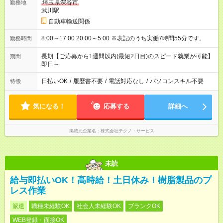
埼玉県深谷市
勤務地
武川駅
自動車輸送関係
8:00～17:00 20:00～5:00 ※表記のうち実働7時間55分です。
勤務時間
長期【ご応募から1週間以内(最短2日目)のスピード就業が可能】
期間
即日～
日払いOK
/
履歴書不要
/
電話対応なし
/
パソコンスキル不要
特徴
気になる！
応募する
詳細へ
掲載元企業名
株式会社テクノ・サービス
未読
給与即払いOK！高時給！土日休み！樹脂製品のプ
レス作業
派遣
職種未経験OK
社会人未経験OK
ブランクOK
WEB登録・面接OK