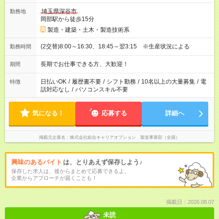
埼玉県深谷市
勤務地
岡部駅から徒歩15分
製造・建築・土木・製造技術系
(2交替)8:00～16:30、18:45～翌3:15 ※生産状況による
勤務時間
長期でお仕事できる方、大歓迎！
期間
日払いOK
/
履歴書不要
/
シフト勤務
/
10名以上の大量募集
/
電
特徴
話対応なし
/
パソコンスキル不要
気になる！
応募する
詳細へ
掲載元企業名
株式会社綜合キャリアオプション 製造事業部（全国）
興味のあるバイト
は、とりあえず保存しよう♪
保存した求人は、後からまとめて応募できるよ。
企業からアプローチが届くことも！
掲載日：2026.08.07
未読