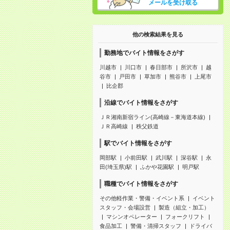
メールを受け取る
他の検索結果を見る
勤務地でバイト情報をさがす
川越市
川口市
春日部市
所沢市
越
谷市
戸田市
草加市
熊谷市
上尾市
比企郡
沿線でバイト情報をさがす
ＪＲ湘南新宿ライン(高崎線－東海道本線)
ＪＲ高崎線
秩父鉄道
駅でバイト情報をさがす
岡部駅
小前田駅
武川駅
深谷駅
永
田(埼玉県)駅
ふかや花園駅
明戸駅
職種でバイト情報をさがす
その他軽作業・警備・イベント系
イベント
スタッフ・会場設営
製造（組立・加工）
マシンオペレーター
フォークリフト
食品加工
警備・清掃スタッフ
ドライバ