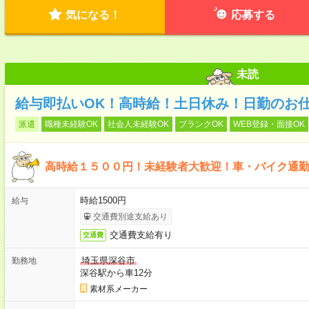
気になる！
応募する
未読
給与即払いOK！高時給！土日休み！日勤のお
派遣
職種未経験OK
社会人未経験OK
ブランクOK
WEB登録・面接OK
高時給１５００円！未経験者大歓迎！車・バイク通
時給1500円
給与
交通費別途支給あり
交通費支給有り
交通費
埼玉県深谷市
勤務地
深谷駅から車12分
素材系メーカー