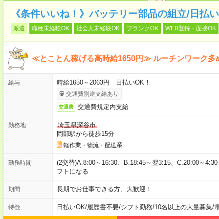
《条件いいね！》バッテリー部品の組立/日払い
派遣
職種未経験OK
社会人未経験OK
ブランクOK
WEB登録・面接OK
≪とことん稼げる高時給1650円≫ ルーチンワーク
時給1650～2063円 日払いOK！
給与
交通費別途支給あり
交通費規定内支給
交通費
埼玉県深谷市
勤務地
岡部駅から徒歩15分
軽作業・物流・配送系
(2交替)A.8:00～16:30、B.18:45～翌3:15、C.20:0
勤務時間
フトになる
長期でお仕事できる方、大歓迎！
期間
日払いOK
/
履歴書不要
/
シフト勤務
/
10名以上の大量募集
/
特徴