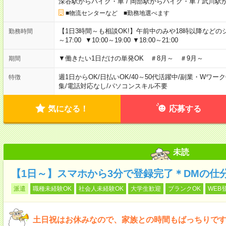
深谷駅からバイク・車
/
岡部駅からバイク・車
/
武川駅
■物流センターなど ■勤務地選べます
【1日3時間～も相談OK!】午前中のみや18時以降などのシフトあ
勤務時間
～17:00 ▼10:00～19:00 ▼18:00～21:00
▼働きたい1日だけの単発OK ＃8月～ ＃9月～
期間
週1日からOK
/
日払いOK
/
40～50代活躍中
/
副業・Wワーク
特徴
集
/
電話対応なし
/
パソコンスキル不要
気になる！
応募する
未読
【1日～】スマホから3分で登録完了＊DMの仕
派遣
職種未経験OK
社会人未経験OK
大学生歓迎
ブランクOK
WEB
土日祝はお休みなので、家族との時間もばっちりです