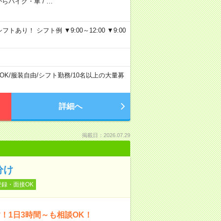
からバイク・車
/
…
り！ シフト例 ▼9:00～12:00 ▼9:00
OK
/
服装自由
/
シフト勤務
/
10名以上の大量募
詳細へ
掲載日：2026.07.29
分け
登録・面接OK
！1日3時間～も相談OK！