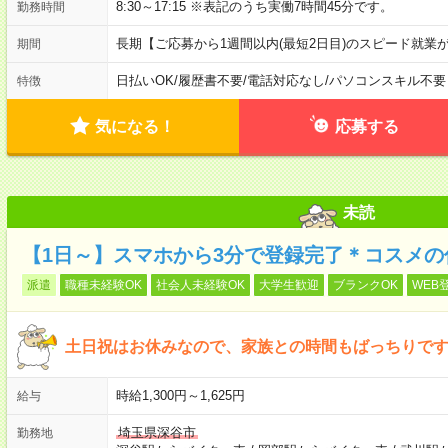
8:30～17:15 ※表記のうち実働7時間45分です。
勤務時間
長期【ご応募から1週間以内(最短2日目)のスピード就業
期間
日払いOK
/
履歴書不要
/
電話対応なし
/
パソコンスキル不要
特徴
気になる！
応募する
未読
【1日～】スマホから3分で登録完了＊コスメの
派遣
職種未経験OK
社会人未経験OK
大学生歓迎
ブランクOK
WEB
土日祝はお休みなので、家族との時間もばっちりです
時給1,300円～1,625円
給与
埼玉県深谷市
勤務地