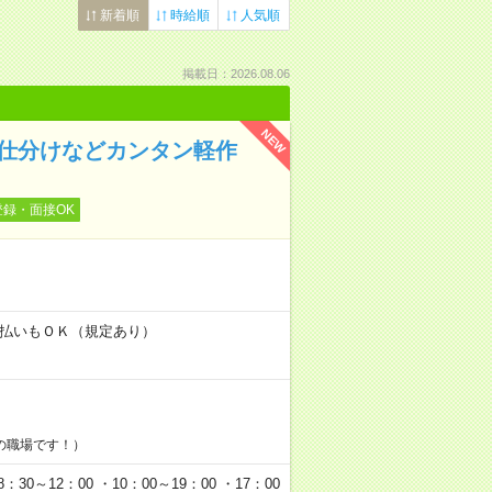
新着順
時給順
人気順
掲載日：2026.08.06
NEW
の仕分けなどカンタン軽作
登録・面接OK
！
金日払いもＯＫ（規定あり）
の職場です！）
0～12：00 ・10：00～19：00 ・17：00