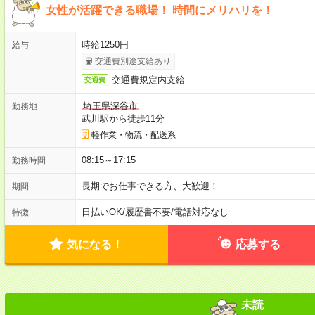
女性が活躍できる職場！ 時間にメリハリを！
時給1250円
給与
交通費別途支給あり
交通費規定内支給
交通費
埼玉県深谷市
勤務地
武川駅から徒歩11分
軽作業・物流・配送系
08:15～17:15
勤務時間
長期でお仕事できる方、大歓迎！
期間
日払いOK
/
履歴書不要
/
電話対応なし
特徴
気になる！
応募する
未読