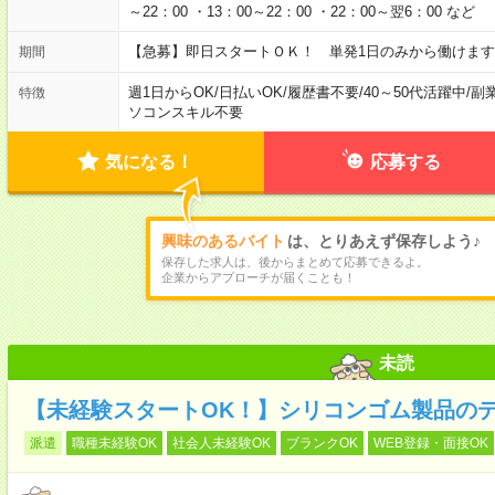
～22：00 ・13：00～22：00 ・22：00～翌6：00 など
【急募】即日スタートＯＫ！ 単発1日のみから働けます
期間
週1日からOK
/
日払いOK
/
履歴書不要
/
40～50代活躍中
/
副
特徴
ソコンスキル不要
気になる！
応募する
興味のあるバイト
は、とりあえず保存しよう♪
保存した求人は、後からまとめて応募できるよ。
企業からアプローチが届くことも！
未読
【未経験スタートOK！】シリコンゴム製品のデ
派遣
職種未経験OK
社会人未経験OK
ブランクOK
WEB登録・面接OK