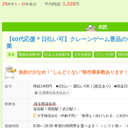
1,328
29
平均時給:
円
件中
1
～
29
件表示
未読
【60代応援＊日払い可】クレーンゲーム景品
業
派遣
職種未経験OK
社会人未経験OK
大学生歓迎
ブランクOK
WEB
負担が少なめ！“しんどくない”軽作業多数あります
時給1400円 ■日払い・週払いOK！(規定あり) ■現
給与
交通費別途支給あり
埼玉県深谷市
勤務地
深谷駅
/
岡部駅
/
武川駅
/
…
大手物流会社（年齢不問／「無理なく続けられる」と好評
9:00～18:00 希望の時間帯を選べます！ ＜シフト例＞ ・8：3
勤務時間