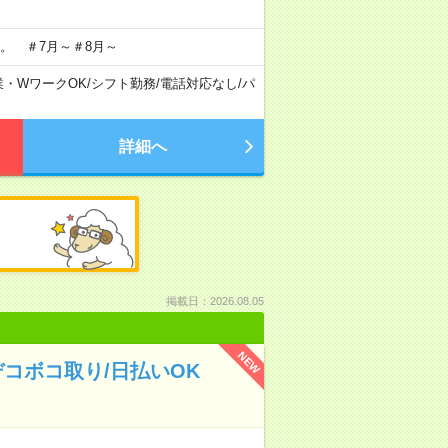
。 ＃7月～＃8月～
業・WワークOK
/
シフト勤務
/
電話対応なし
/
パ
詳細へ
掲載日：2026.08.05
NEW
コボコ取り/日払いOK