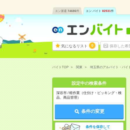
エン派遣
74686
件
エン バイト
82531
件
0
気になるリスト
保存した希
バイトTOP
関東
埼玉県のアルバイト・バイ
設定中の検索条件
深谷市 / 軽作業（仕分け・ピッキング・検
品、商品管理）
条件の変更
条件を保存して