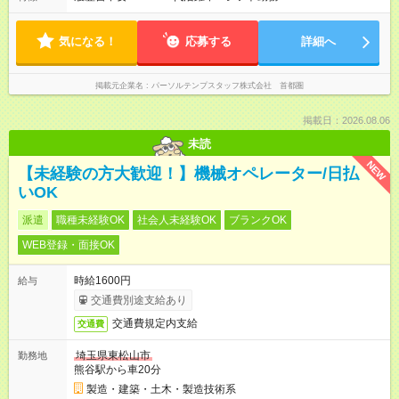
気になる！
応募する
詳細へ
掲載元企業名
パーソルテンプスタッフ株式会社 首都圏
掲載日：2026.08.06
未読
NEW
【未経験の方大歓迎！】機械オペレーター/日払
いOK
派遣
職種未経験OK
社会人未経験OK
ブランクOK
WEB登録・面接OK
時給1600円
給与
交通費別途支給あり
交通費規定内支給
交通費
埼玉県東松山市
勤務地
熊谷駅から車20分
製造・建築・土木・製造技術系