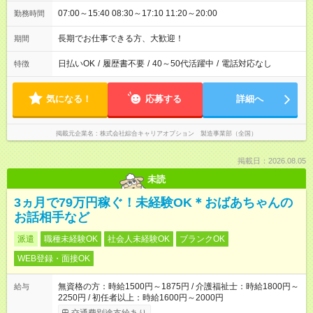
07:00～15:40 08:30～17:10 11:20～20:00
勤務時間
長期でお仕事できる方、大歓迎！
期間
日払いOK
/
履歴書不要
/
40～50代活躍中
/
電話対応なし
特徴
気になる！
応募する
詳細へ
掲載元企業名
株式会社綜合キャリアオプション 製造事業部（全国）
掲載日：2026.08.05
未読
3ヵ月で79万円稼ぐ！未経験OK＊おばあちゃんの
お話相手など
派遣
職種未経験OK
社会人未経験OK
ブランクOK
WEB登録・面接OK
無資格の方：時給1500円～1875円 / 介護福祉士：時給1800円～
給与
2250円 / 初任者以上：時給1600円～2000円