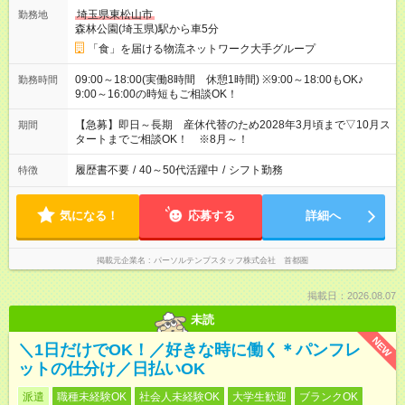
埼玉県東松山市
勤務地
森林公園(埼玉県)駅から車5分
「食」を届ける物流ネットワーク大手グループ
09:00～18:00(実働8時間 休憩1時間) ※9:00～18:00もOK♪
勤務時間
9:00～16:00の時短もご相談OK！
【急募】即日～長期 産休代替のため2028年3月頃まで▽10月ス
期間
タートまでご相談OK！ ※8月～！
履歴書不要
/
40～50代活躍中
/
シフト勤務
特徴
気になる！
応募する
詳細へ
掲載元企業名
パーソルテンプスタッフ株式会社 首都圏
掲載日：2026.08.07
未読
NEW
＼1日だけでOK！／好きな時に働く＊パンフレ
ットの仕分け／日払いOK
派遣
職種未経験OK
社会人未経験OK
大学生歓迎
ブランクOK