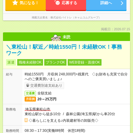
気になる！
応募する
詳細へ
掲載元企業名
株式会社バイトレ（キャムコムグループ）
掲載日：2026.07.15
未読
＼東松山！駅近／時給1550円！未経験OK！事務
ワーク
派遣
職種未経験OK
ブランクOK
WEB登録・面接OK
時給1550円 月収例 248,000円+残業代 ◇お財布も充実で自分
給与
へのご褒美買いましょ♪
交通費別途支給あり
全額支給
交通費
20～25万円
月収例
埼玉県東松山市
勤務地
東松山駅から徒歩10分
/
森林公園(埼玉県)駅から車20分
◇暮らしにを支える♪内装建材等の卸販売◇
08:30～17:30(実働8時間 休憩1時間)
勤務時間