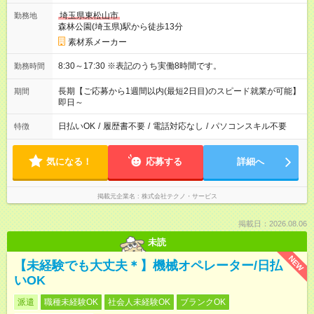
埼玉県東松山市
勤務地
森林公園(埼玉県)駅から徒歩13分
素材系メーカー
8:30～17:30 ※表記のうち実働8時間です。
勤務時間
長期【ご応募から1週間以内(最短2日目)のスピード就業が可能】
期間
即日～
日払いOK
/
履歴書不要
/
電話対応なし
/
パソコンスキル不要
特徴
気になる！
応募する
詳細へ
掲載元企業名
株式会社テクノ・サービス
掲載日：2026.08.06
未読
NEW
【未経験でも大丈夫＊】機械オペレーター/日払
いOK
派遣
職種未経験OK
社会人未経験OK
ブランクOK