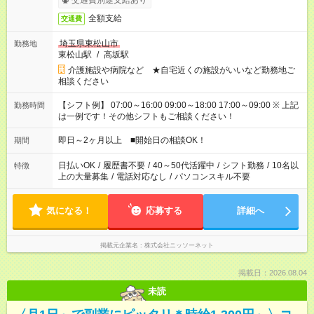
交通費別途支給あり
全額支給
交通費
埼玉県東松山市
勤務地
東松山駅
/
高坂駅
介護施設や病院など ★自宅近くの施設がいいなど勤務地ご
相談ください
【シフト例】 07:00～16:00 09:00～18:00 17:00～09:00 ※ 上記
勤務時間
は一例です！その他シフトもご相談ください！
即日～2ヶ月以上 ■開始日の相談OK！
期間
日払いOK
/
履歴書不要
/
40～50代活躍中
/
シフト勤務
/
10名以
特徴
上の大量募集
/
電話対応なし
/
パソコンスキル不要
気になる！
応募する
詳細へ
掲載元企業名
株式会社ニッソーネット
掲載日：2026.08.04
未読