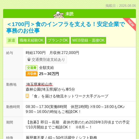
掲載日：2026.08.06
未読
NEW
＜1700円＞食のインフラを支える！安定企業で
事務のお仕事
派遣
職種未経験OK
ブランクOK
WEB登録・面接OK
時給1700円 月収例 272,000円
給与
交通費別途支給あり
全額支給
交通費
25～30万円
月収例
埼玉県東松山市
勤務地
森林公園(埼玉県)駅から車5分
「食」を届ける物流ネットワーク大手グループ
08:30～17:30(実働8時間 休憩1時間) ※9:00～18:00もOK♪
勤務時間
9:00～16:00の時短もご相談OK！
【急募】即日～長期 産休代替のため2028年3月頃までの予定
期間
▽10月開始までご相談OK！ ※8月～！
履歴書不要
/
40～50代活躍中
/
シフト勤務
特徴