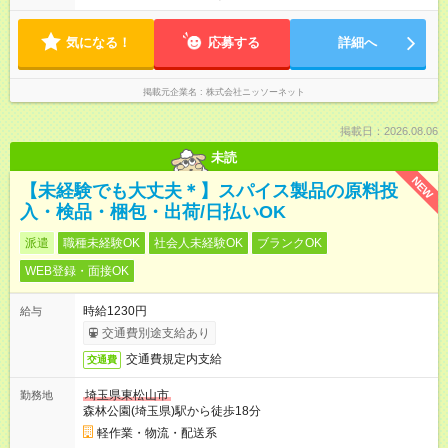
気になる！
応募する
詳細へ
掲載元企業名
株式会社ニッソーネット
掲載日：2026.08.06
未読
NEW
【未経験でも大丈夫＊】スパイス製品の原料投
入・検品・梱包・出荷/日払いOK
派遣
職種未経験OK
社会人未経験OK
ブランクOK
WEB登録・面接OK
時給1230円
給与
交通費別途支給あり
交通費規定内支給
交通費
埼玉県東松山市
勤務地
森林公園(埼玉県)駅から徒歩18分
軽作業・物流・配送系