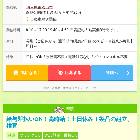
埼玉県東松山市
勤務地
森林公園(埼玉県)駅から徒歩21分
自動車輸送関係
8:10～17:20 19:40～4:50 ※表記のうち実働8時間です。
勤務時間
長期【ご応募から1週間以内(最短2日目)のスピード就業が可能】
期間
即日～
日払いOK
/
履歴書不要
/
電話対応なし
/
パソコンスキル不要
特徴
気になる！
応募する
詳細へ
掲載元企業名
株式会社テクノ・サービス
未読
給与即払いOK！高時給！土日休み！製品の組立、
検査
派遣
ブランクOK
WEB登録・面接OK