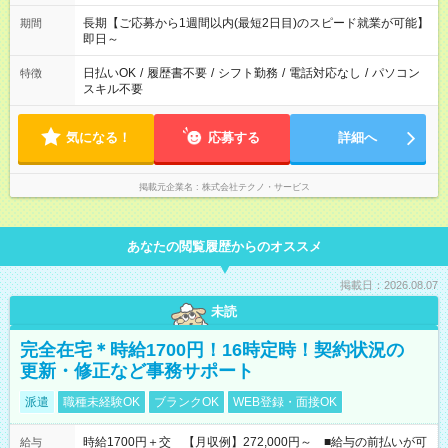
長期【ご応募から1週間以内(最短2日目)のスピード就業が可能】
期間
即日～
日払いOK
/
履歴書不要
/
シフト勤務
/
電話対応なし
/
パソコン
特徴
スキル不要
気になる！
応募する
詳細へ
掲載元企業名
株式会社テクノ・サービス
あなたの閲覧履歴からのオススメ
掲載日：2026.08.07
未読
完全在宅＊時給1700円！16時定時！契約状況の
更新・修正など事務サポート
派遣
職種未経験OK
ブランクOK
WEB登録・面接OK
時給1700円＋交 【月収例】272,000円～ ■給与の前払いが可
給与