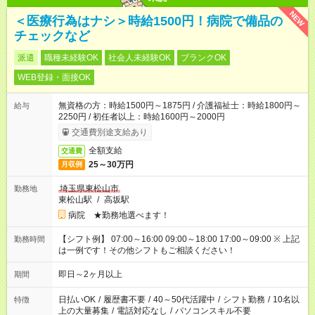
NEW
＜医療行為はナシ＞時給1500円！病院で備品の
チェックなど
派遣
職種未経験OK
社会人未経験OK
ブランクOK
WEB登録・面接OK
無資格の方：時給1500円～1875円 / 介護福祉士：時給1800円～
給与
2250円 / 初任者以上：時給1600円～2000円
交通費別途支給あり
全額支給
交通費
25～30万円
月収例
埼玉県東松山市
勤務地
東松山駅
/
高坂駅
病院 ★勤務地選べます！
【シフト例】 07:00～16:00 09:00～18:00 17:00～09:00 ※ 上記
勤務時間
は一例です！その他シフトもご相談ください！
即日～2ヶ月以上
期間
日払いOK
/
履歴書不要
/
40～50代活躍中
/
シフト勤務
/
10名以
特徴
上の大量募集
/
電話対応なし
/
パソコンスキル不要