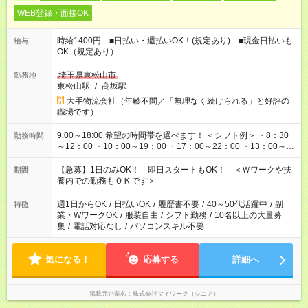
WEB登録・面接OK
時給1400円 ■日払い・週払いOK！(規定あり) ■現金日払いも
給与
OK（規定あり）
埼玉県東松山市
勤務地
東松山駅
/
高坂駅
大手物流会社（年齢不問／「無理なく続けられる」と好評の
職場です）
9:00～18:00 希望の時間帯を選べます！ ＜シフト例＞ ・8：30
勤務時間
～12：00 ・10：00～19：00 ・17：00～22：00 ・13：00～
22：00 ・22：00～翌6：00 など
【急募】1日のみOK！ 即日スタートもOK！ ＜Ｗワークや扶
期間
養内での勤務もＯＫです＞
週1日からOK
/
日払いOK
/
履歴書不要
/
40～50代活躍中
/
副
特徴
業・WワークOK
/
服装自由
/
シフト勤務
/
10名以上の大量募
集
/
電話対応なし
/
パソコンスキル不要
気になる！
応募する
詳細へ
掲載元企業名
株式会社マイワーク（シニア）