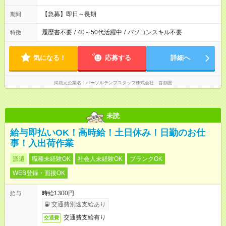
【急募】即日～長期
期間
履歴書不要
/
40～50代活躍中
/
パソコンスキル不要
特徴
気になる！
応募する
詳細へ
掲載元企業名
パーソルテンプスタッフ株式会社 首都圏
未読
給与即払いOK！高時給！土日休み！日勤のお仕
事！入出荷作業
派遣
職種未経験OK
社会人未経験OK
ブランクOK
WEB登録・面接OK
時給1300円
給与
交通費別途支給あり
交通費支給有り
交通費