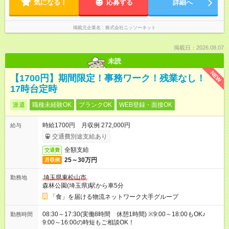
気になる！
応募する
詳細へ
掲載元企業名
株式会社ニッソーネット
掲載日：2026.08.07
未読
NEW
【1700円】期間限定！事務ワーク！残業なし！
17時台定時
派遣
職種未経験OK
ブランクOK
WEB登録・面接OK
時給1700円 月収例 272,000円
給与
交通費別途支給あり
全額支給
交通費
25～30万円
月収例
埼玉県東松山市
勤務地
森林公園(埼玉県)駅から車5分
「食」を届ける物流ネットワーク大手グループ
08:30～17:30(実働8時間 休憩1時間) ※9:00～18:00もOK♪
勤務時間
9:00～16:00の時短もご相談OK！