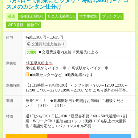
〈月1日～で副業にピッタリ＊時給1,300円～〉コ
スメのカンタン仕分け
派遣
職種未経験OK
社会人未経験OK
大学生歓迎
ブランクOK
WEB登録・面接OK
時給1,300円～1,625円
給与
交通費別途支給あり
■ 交通費規定内支給 ※派遣先による
交通費
埼玉県東松山市
勤務地
東松山駅からバイク・車
/
高坂駅からバイク・車
■物流センターなど ■勤務地選べます
【1日3時間～も相談OK!】 ＜シフト例＞ 9:00～12:00 12:00～
勤務時間
17:00 17:00～22:00 18:00～21:00 など こちら以外の時間帯も
お気軽にご相談ください！
単発1日～！ ★勤務開始日や期間はお気軽にご相談くださ
期間
い！ ＃8月～ ＃9月～
週1日からOK
/
日払いOK
/
履歴書不要
/
40～50代活躍中
/
副
特徴
業・WワークOK
/
服装自由
/
シフト勤務
/
10名以上の大量募
集
/
電話対応なし
/
パソコンスキル不要