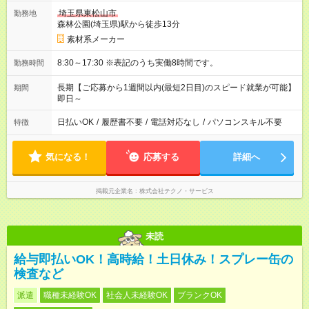
埼玉県東松山市
勤務地
森林公園(埼玉県)駅から徒歩13分
素材系メーカー
8:30～17:30 ※表記のうち実働8時間です。
勤務時間
長期【ご応募から1週間以内(最短2日目)のスピード就業が可能】
期間
即日～
日払いOK
/
履歴書不要
/
電話対応なし
/
パソコンスキル不要
特徴
気になる！
応募する
詳細へ
掲載元企業名
株式会社テクノ・サービス
未読
給与即払いOK！高時給！土日休み！スプレー缶の
検査など
派遣
職種未経験OK
社会人未経験OK
ブランクOK