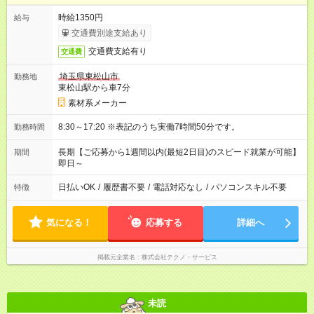
時給1350円
給与
交通費別途支給あり
交通費支給有り
交通費
埼玉県東松山市
勤務地
東松山駅から車7分
素材系メーカー
8:30～17:20 ※表記のうち実働7時間50分です。
勤務時間
長期【ご応募から1週間以内(最短2日目)のスピード就業が可能】
期間
即日～
日払いOK
/
履歴書不要
/
電話対応なし
/
パソコンスキル不要
特徴
気になる！
応募する
詳細へ
掲載元企業名
株式会社テクノ・サービス
未読