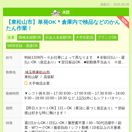
掲載日：2026.08.08
未読
NEW
【東松山市】単発OK＊倉庫内で検品などのかん
たん作業！
派遣
職種未経験OK
社会人未経験OK
大学生歓迎
ブランクOK
WEB登録・面接OK
時給1339円～※お仕事によって異なります ▼全額日払い・週
給与
払いOK（規定あり）▼翌日振込OK ■初勤務手当あり ※規定
による
埼玉県東松山市
勤務地
東松山駅
/
高坂駅
大手物流企業
▼シフト例 8:30～17:30 9:00～17:00 9:00～17:30 9:00～18:00
勤務時間
9:30～18:00 10:00～18:30 など 上記以外にもシフトパターンは
あります！ ご都合を聞かせてください＾＾
【即日スタートOK】1日～OK（業法に基づく規定あり）＊登録
期間
後は好きな時に働けます！
週1日からOK
/
日払いOK
/
履歴書不要
/
40～50代活躍中
/
副
特徴
業・WワークOK
/
服装自由
/
シフト勤務
/
10名以上の大量募