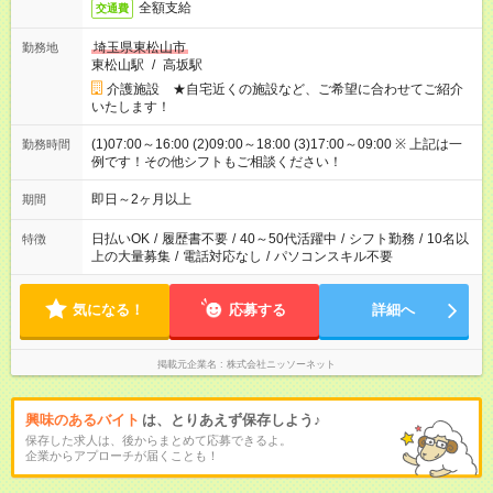
全額支給
交通費
埼玉県東松山市
勤務地
東松山駅
/
高坂駅
介護施設 ★自宅近くの施設など、ご希望に合わせてご紹介
いたします！
(1)07:00～16:00 (2)09:00～18:00 (3)17:00～09:00 ※ 上記は一
勤務時間
例です！その他シフトもご相談ください！
即日～2ヶ月以上
期間
日払いOK
/
履歴書不要
/
40～50代活躍中
/
シフト勤務
/
10名以
特徴
上の大量募集
/
電話対応なし
/
パソコンスキル不要
気になる！
応募する
詳細へ
掲載元企業名
株式会社ニッソーネット
興味のあるバイト
は、とりあえず保存しよう♪
保存した求人は、後からまとめて応募できるよ。
企業からアプローチが届くことも！