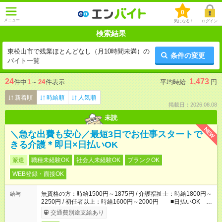
0
メニュー
気になる！
ログイン
検索結果
東松山市で残業ほとんどなし（月10時間未満）の
条件の変更
バイト一覧
24
1,473
件中
1
～
24
件表示
平均時給:
円
新着順
時給順
人気順
掲載日：2026.08.08
未読
NEW
＼急な出費も安心／最短3日でお仕事スタートで
きる介護＊即日×日払いOK
派遣
職種未経験OK
社会人未経験OK
ブランクOK
WEB登録・面接OK
無資格の方：時給1500円～1875円 / 介護福祉士：時給1800円～
給与
2250円 / 初任者以上：時給1600円～2000円 ■日払いOK ■
日収例：1万2000円（時給1500円×8h）
交通費別途支給あり