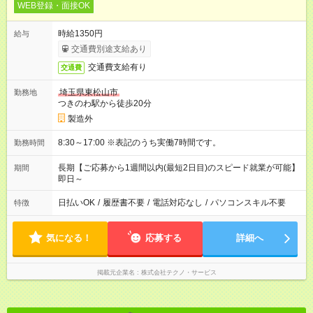
WEB登録・面接OK
時給1350円
給与
交通費別途支給あり
交通費支給有り
交通費
埼玉県東松山市
勤務地
つきのわ駅から徒歩20分
製造外
8:30～17:00 ※表記のうち実働7時間です。
勤務時間
長期【ご応募から1週間以内(最短2日目)のスピード就業が可能】
期間
即日～
日払いOK
/
履歴書不要
/
電話対応なし
/
パソコンスキル不要
特徴
気になる！
応募する
詳細へ
掲載元企業名
株式会社テクノ・サービス