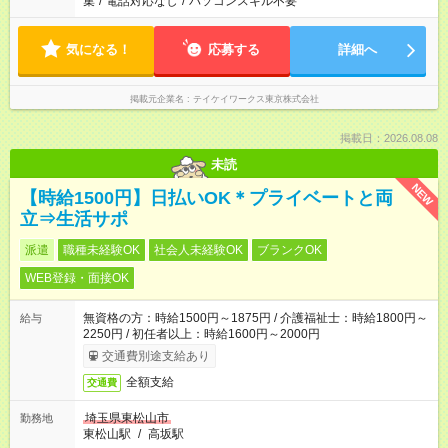
集
/
電話対応なし
/
パソコンスキル不要
気になる！
応募する
詳細へ
掲載元企業名
テイケイワークス東京株式会社
掲載日：2026.08.08
未読
NEW
【時給1500円】日払いOK＊プライベートと両
立⇒生活サポ
派遣
職種未経験OK
社会人未経験OK
ブランクOK
WEB登録・面接OK
無資格の方：時給1500円～1875円 / 介護福祉士：時給1800円～
給与
2250円 / 初任者以上：時給1600円～2000円
交通費別途支給あり
全額支給
交通費
埼玉県東松山市
勤務地
東松山駅
/
高坂駅