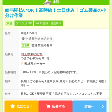
未読
給与即払いOK！高時給！土日休み！ゴム製品の小
分け作業
派遣
ブランクOK
WEB登録・面接OK
時給1350円
給与
交通費別途支給あり
交通費支給有り
交通費
埼玉県東松山市
勤務地
つきのわ駅から車5分
素材系メーカー
8:00～17:05 ※表記のうち実働8時間です。
勤務時間
長期【ご応募から1週間以内(最短2日目)のスピード就業が可能】
期間
即日～
日払いOK
/
履歴書不要
/
電話対応なし
/
パソコンスキル不要
特徴
気になる！
応募する
詳細へ