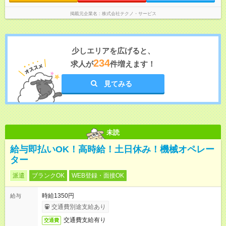
掲載元企業名
株式会社テクノ・サービス
少しエリアを広げると、
234
求人が
件増えます！
見てみる
未読
給与即払いOK！高時給！土日休み！機械オペレー
ター
派遣
ブランクOK
WEB登録・面接OK
時給1350円
給与
交通費別途支給あり
交通費支給有り
交通費