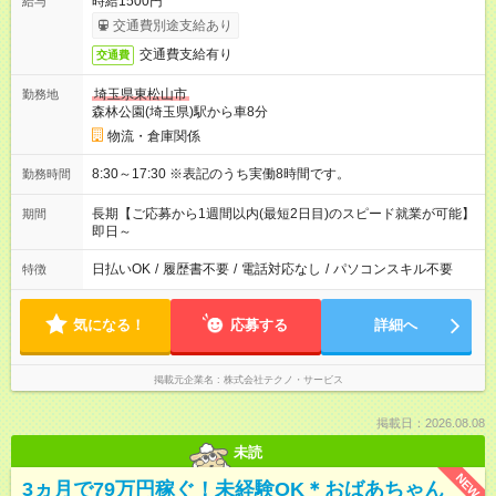
時給1500円
給与
交通費別途支給あり
交通費支給有り
交通費
埼玉県東松山市
勤務地
森林公園(埼玉県)駅から車8分
物流・倉庫関係
8:30～17:30 ※表記のうち実働8時間です。
勤務時間
長期【ご応募から1週間以内(最短2日目)のスピード就業が可能】
期間
即日～
日払いOK
/
履歴書不要
/
電話対応なし
/
パソコンスキル不要
特徴
気になる！
応募する
詳細へ
掲載元企業名
株式会社テクノ・サービス
掲載日：2026.08.08
未読
NEW
3ヵ月で79万円稼ぐ！未経験OK＊おばあちゃん