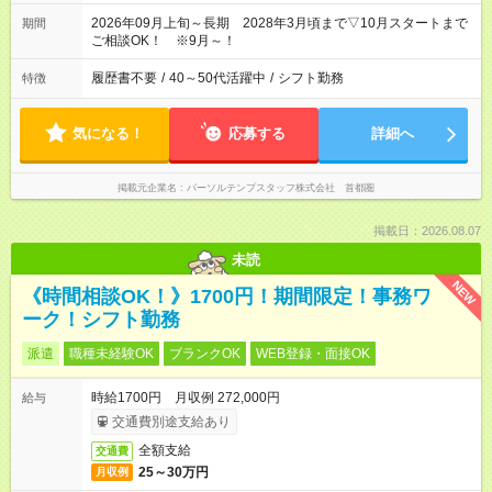
2026年09月上旬～長期 2028年3月頃まで▽10月スタートまで
期間
ご相談OK！ ※9月～！
履歴書不要
/
40～50代活躍中
/
シフト勤務
特徴
気になる！
応募する
詳細へ
掲載元企業名
パーソルテンプスタッフ株式会社 首都圏
掲載日：2026.08.07
未読
NEW
《時間相談OK！》1700円！期間限定！事務ワ
ーク！シフト勤務
派遣
職種未経験OK
ブランクOK
WEB登録・面接OK
時給1700円 月収例 272,000円
給与
交通費別途支給あり
全額支給
交通費
25～30万円
月収例