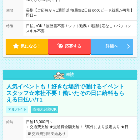
長期【ご応募から1週間以内(最短2日目)のスピード就業が可能】
期間
即日～
日払いOK
/
履歴書不要
/
シフト勤務
/
電話対応なし
/
パソコン
特徴
スキル不要
気になる！
応募する
詳細へ
未読
人気イベントも！好きな場所で働けるイベント
スタッフ☆来社不要！働いたその日に給料もら
える日払い/T1
アルバイト
職種未経験OK
日給13,000円～
給与
＋交通費支給 ★交通費全額支給！ ┗案件により規定あり ★日払
いOK！（規定あり） ┗働いたその日に現金GET♪ お仕事後はコ
交通費別途支給あり
ンビニATMから 日払い分を引き落とせます！ 【試用期間】試