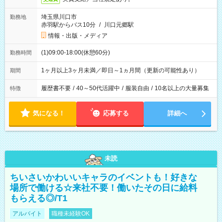
埼玉県川口市
勤務地
赤羽駅からバス10分
/
川口元郷駅
情報・出版・メディア
(1)09:00-18:00(休憩60分)
勤務時間
1ヶ月以上3ヶ月未満／即日～1ヵ月間（更新の可能性あり）
期間
履歴書不要
/
40～50代活躍中
/
服装自由
/
10名以上の大量募集
特徴
気になる！
応募する
詳細へ
未読
ちいさいかわいいキャラのイベントも！好きな
場所で働ける☆来社不要！働いたその日に給料
もらえる◎/T1
アルバイト
職種未経験OK