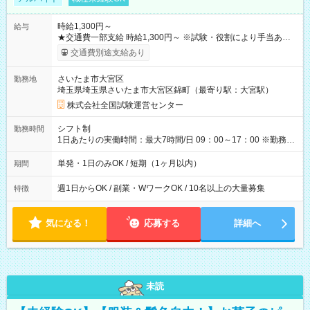
時給1,300円～
給与
★交通費一部支給 時給1,300円～ ※試験・役割により手当あり
※勤務回数により昇給あり 【即給（前払い）オプションあ
交通費別途支給あり
り！】 希望される場合、勤務から1週間ほどで給与の一部を受け
取れます。 ※手数料418円がかかります。 【過去試験日の収入
さいたま市大宮区
勤務地
例】 ・河合塾模擬試験 8:30～17:30（休憩1時間） 時給1,300円
埼玉県埼玉県さいたま市大宮区錦町（最寄り駅：大宮駅）
×8時間＝日収10,400円＋交通費 ※当日の役割により時給＋100
円の場合あり ・国家試験 7:00～13:30（休憩なし） 時給1,300
株式会社全国試験運営センター
円（役割手当＋100円）×6時間＝日収8,400円＋交通費 【試用期
間】試用期間なし
シフト制
勤務時間
1日あたりの実働時間：最大7時間/日 09：00～17：00 ※勤務時
間は 試験により異なります。
単発・1日のみOK / 短期（1ヶ月以内）
期間
週1日からOK / 副業・WワークOK / 10名以上の大量募集
特徴
気になる！
応募する
詳細へ
未読