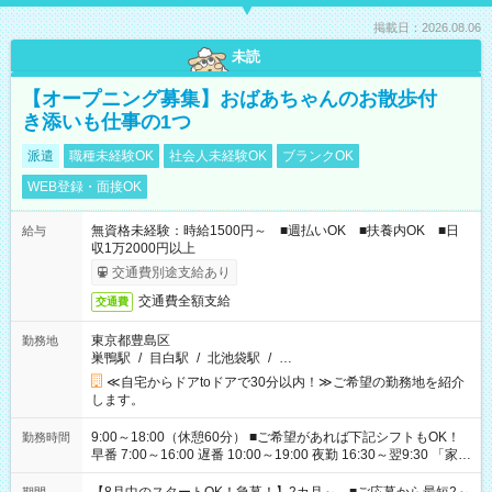
掲載日：2026.08.06
未読
【オープニング募集】おばあちゃんのお散歩付
き添いも仕事の1つ
派遣
職種未経験OK
社会人未経験OK
ブランクOK
WEB登録・面接OK
無資格未経験：時給1500円～ ■週払いOK ■扶養内OK ■日
給与
収1万2000円以上
交通費別途支給あり
交通費全額支給
交通費
東京都豊島区
勤務地
巣鴨駅
/
目白駅
/
北池袋駅
/
…
≪自宅からドアtoドアで30分以内！≫ご希望の勤務地を紹介
します。
9:00～18:00（休憩60分） ■ご希望があれば下記シフトもOK！
勤務時間
早番 7:00～16:00 遅番 10:00～19:00 夜勤 16:30～翌9:30 「家族
と休みを合わせたい」 「余裕を持って夕飯の準備がしたい」
「できれば残業はしたくない」 など、ご希望を教えてください