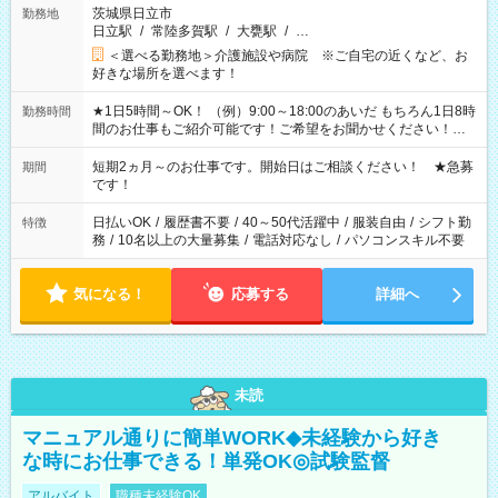
茨城県日立市
勤務地
日立駅
/
常陸多賀駅
/
大甕駅
/
…
＜選べる勤務地＞介護施設や病院 ※ご自宅の近くなど、お
好きな場所を選べます！
★1日5時間～OK！ （例）9:00～18:00のあいだ もちろん1日8時
勤務時間
間のお仕事もご紹介可能です！ご希望をお聞かせください！★
家庭の都合でお休みが必要な場合も遠慮なくご相談ください。
※週最低15時間以上の勤務が必要です
短期2ヵ月～のお仕事です。開始日はご相談ください！ ★急募
期間
です！
日払いOK
/
履歴書不要
/
40～50代活躍中
/
服装自由
/
シフト勤
特徴
務
/
10名以上の大量募集
/
電話対応なし
/
パソコンスキル不要
気になる！
応募する
詳細へ
未読
マニュアル通りに簡単WORK◆未経験から好き
な時にお仕事できる！単発OK◎試験監督
アルバイト
職種未経験OK