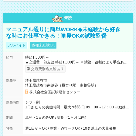
未読
マニュアル通りに簡単WORK◆未経験から好き
な時にお仕事できる！単発OK◎試験監督
アルバイト
職種未経験OK
時給1,300円～
給与
★交通費一部支給 時給1,300円～ ※試験・役割により手当あり
※勤務回数により昇給あり 【即給（前払い）オプションあ
交通費別途支給あり
り！】 希望される場合、勤務から1週間ほどで給与の一部を受け
取れます。 ※手数料418円がかかります。 【過去試験日の収入
埼玉県越谷市
勤務地
例】 ・河合塾模擬試験 8:30～17:30（休憩1時間） 時給1,300円
埼玉県越谷市南越谷（最寄り駅：南越谷駅）
×8時間＝日収10,400円＋交通費 ※当日の役割により時給＋100
円の場合あり ・国家試験 7:00～13:30（休憩なし） 時給1,300
株式会社全国試験運営センター
円（役割手当＋100円）×6時間＝日収8,400円＋交通費 【試用期
間】試用期間なし
シフト制
勤務時間
1日あたりの実働時間：最大7時間/日 09：00～17：00 ※勤務時
間は 試験により異なります。
単発・1日のみOK / 短期（1ヶ月以内）
期間
週1日からOK / 副業・WワークOK / 10名以上の大量募集
特徴