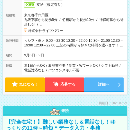
支給（規定有り）
交通費
東京都千代田区
勤務地
九段下駅から徒歩5分
/
竹橋駅から徒歩10分
/
神保町駅から徒
歩15分
/
…
株式会社ライブパワー
＜シフト例＞ 9:00～22:30 12:30～22:00 15:30～21:00 12:30～
勤務時間
19:00 12:30～22:00 上記の時間から好きな時間を選べます！ ※
時間は変更となる可能性があります
9月8日・9日
期間
週1日からOK
/
履歴書不要
/
副業・WワークOK
/
シフト勤務
/
特徴
電話対応なし
/
パソコンスキル不要
気になる！
応募する
詳細へ
掲載日：2026.07.29
未読
【完全在宅！】難しい業務なし＆電話なし！ゆ
っくりの11時～時短＊データ入力・事務