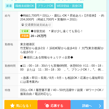
派遣
職種未経験OK
ブランクOK
WEB登録・面接OK
◆時給1,700円＊日払い・週払いOK＊昇給あり♪【月収例】 ・約
給与
204,000円 （時給1,700円 × 実働6h × 20日）
交通費別途支給あり
◆全額支給 ＊家が少し遠くても安心！
交通費
20～25万円
月収例
東京都港区
勤務地
竹芝駅から徒歩2分
/
浜松町駅から徒歩4分
/
大門(東京都)駅か
ら徒歩5分
/
…
◆港区にある情報セキュリティ企業◆
◆11：00～18：30のうち実働6時間、休憩60分 ※11：00～18：
勤務時間
00 または 11：30～18：30 。*。ブランクOK！。*。 例え
ば前職が、 在宅/財団法人/事務/コールセンター/受付/販売/カフェ
スタッフ スイーツ販売/ホテルフロント/化粧品販売/など 様々な
＜急募＞即日～長期／8月～9月～も相談OK！応募から最短即日
期間
業界から入社して活躍されています♪
には選考案内♪
日払いOK
/
履歴書不要
/
40～50代活躍中
/
副業・WワークOK
/
特徴
服装自由
/
電話対応なし
気になる！
応募する
詳細へ