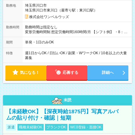
用期間なし
埼玉県川口市
勤務地
埼玉県川口市東川口（最寄り駅：東川口駅）
株式会社ワンベルウッズ
勤務時間は指定なし
勤務時間
変形労働時間制 想定労働時間160時間/月 【シフト例】 ・8：00
～21：00
単発・1日のみOK
期間
週1日からOK / 日払いOK / 副業・WワークOK / 10名以上の大量
特徴
募集
気になる！
応募する
詳細へ
未読
【未経験OK】【深夜時給1875円】写真アルバ
ムの貼り付け・確認｜短期
派遣
職種未経験OK
ブランクOK
WEB登録・面接OK