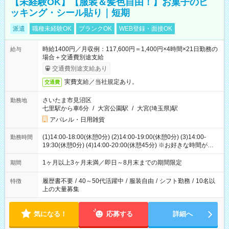
【未経験OK】【服装＆髪色自由！】お菓子のピ
ッキング・シール貼り｜短期
派遣
職種未経験OK
ブランクOK
WEB登録・面接OK
時給1400円／月収例：117,600円＝1,400円×4時間×21日勤務の
給与
場合＋交通費別途支給
交通費別途支給あり
実費支給／当社規定あり。
交通費
さいたま市見沼区
勤務地
七里駅から車6分
/
大宮公園駅
/
大宮(埼玉県)駅
アパレル・日用雑貨
(1)14:00-18:00(休憩0分) (2)14:00-19:00(休憩0分) (3)14:00-
勤務時間
19:30(休憩0分) (4)14:00-20:00(休憩45分) ※お好きな時間が選べ
ます
1ヶ月以上3ヶ月未満／即日～8月末までの期間限定
期間
履歴書不要
/
40～50代活躍中
/
服装自由
/
シフト勤務
/
10名以
特徴
上の大量募集
気になる！
応募する
詳細へ