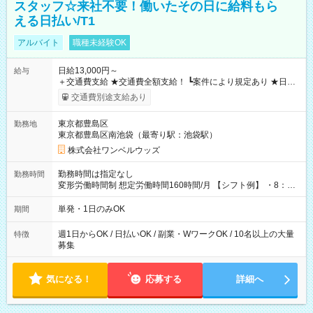
スタッフ☆来社不要！働いたその日に給料もら
える日払い/T1
アルバイト
職種未経験OK
日給13,000円～
給与
＋交通費支給 ★交通費全額支給！ ┗案件により規定あり ★日払
いOK！（規定あり） ┗働いたその日に現金GET♪ お仕事後はコ
交通費別途支給あり
ンビニATMから 日払い分を引き落とせます！ 【試用期間】試
用期間なし
東京都豊島区
勤務地
東京都豊島区南池袋（最寄り駅：池袋駅）
株式会社ワンベルウッズ
勤務時間は指定なし
勤務時間
変形労働時間制 想定労働時間160時間/月 【シフト例】 ・8：00
～21：00
単発・1日のみOK
期間
週1日からOK / 日払いOK / 副業・WワークOK / 10名以上の大量
特徴
募集
気になる！
応募する
詳細へ