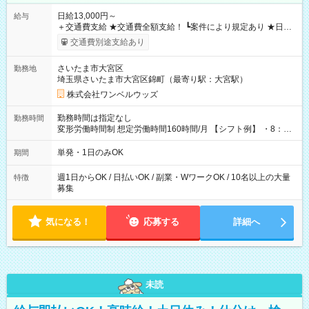
日給13,000円～
給与
＋交通費支給 ★交通費全額支給！ ┗案件により規定あり ★日払
いOK！（規定あり） ┗働いたその日に現金GET♪ お仕事後はコ
交通費別途支給あり
ンビニATMから 日払い分を引き落とせます！ 【試用期間】試
用期間なし
さいたま市大宮区
勤務地
埼玉県さいたま市大宮区錦町（最寄り駅：大宮駅）
株式会社ワンベルウッズ
勤務時間は指定なし
勤務時間
変形労働時間制 想定労働時間160時間/月 【シフト例】 ・8：00
～21：00
単発・1日のみOK
期間
週1日からOK / 日払いOK / 副業・WワークOK / 10名以上の大量
特徴
募集
気になる！
応募する
詳細へ
未読