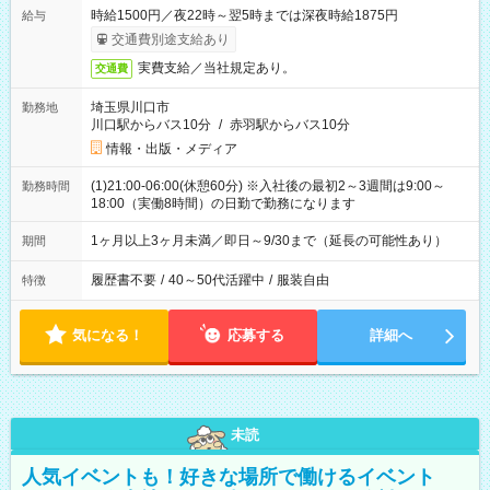
時給1500円／夜22時～翌5時までは深夜時給1875円
給与
交通費別途支給あり
実費支給／当社規定あり。
交通費
埼玉県川口市
勤務地
川口駅からバス10分
/
赤羽駅からバス10分
情報・出版・メディア
(1)21:00-06:00(休憩60分) ※入社後の最初2～3週間は9:00～
勤務時間
18:00（実働8時間）の日勤で勤務になります
1ヶ月以上3ヶ月未満／即日～9/30まで（延長の可能性あり）
期間
履歴書不要
/
40～50代活躍中
/
服装自由
特徴
気になる！
応募する
詳細へ
未読
人気イベントも！好きな場所で働けるイベント