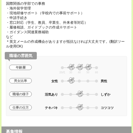
国際関係の学部での事務
・海外留学管理
・現地研修サポート（学校内での事前サポート）
・申請手続き
・窓口対応（学生、教員、卒業生、外来者等対応）
・履修相談、ガイドブックの作成※サポート
・ガイダンス関連業務補助
など
＊英文メールの作成機会がありますが抵抗なければ大丈夫です。(翻訳ツー
ル使用OK)
職場の雰囲気
年齢層
20代
30
40
50
60
男女比率
女性
男性
職場の様子
活気あり
しずか
仕事の仕方
テキパキ
コツコツ
募集情報