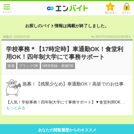
0
メニュー
気になる！
ログイン
お探しのバイト情報は掲載が終了しました。
掲載日 :2026
/
07
/
20
No.RSTFO260600323D/埼玉
学校事務＊【17時定時】車通勤OK！食堂利
用OK！四年制大学にて事務サポート
派遣
ブランクOK
WEB登録・面接OK
急募！【残業少なめ】車通勤OK！高坂でのお仕事
【人気！学校事務！四年制大学にて事務サポート】▼食堂利用OK
...
もっとみる
あなたの閲覧履歴からのオススメ