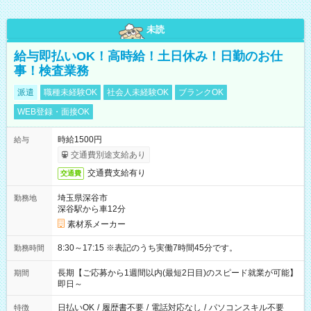
未読
給与即払いOK！高時給！土日休み！日勤のお仕
事！検査業務
派遣
職種未経験OK
社会人未経験OK
ブランクOK
WEB登録・面接OK
時給1500円
給与
交通費別途支給あり
交通費支給有り
交通費
埼玉県深谷市
勤務地
深谷駅から車12分
素材系メーカー
8:30～17:15 ※表記のうち実働7時間45分です。
勤務時間
長期【ご応募から1週間以内(最短2日目)のスピード就業が可能】
期間
即日～
日払いOK
/
履歴書不要
/
電話対応なし
/
パソコンスキル不要
特徴