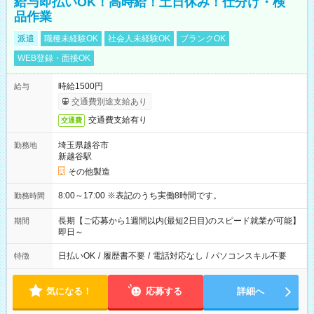
給与即払いOK！高時給！土日休み！仕分け・検
品作業
派遣
職種未経験OK
社会人未経験OK
ブランクOK
WEB登録・面接OK
時給1500円
給与
交通費別途支給あり
交通費支給有り
交通費
埼玉県越谷市
勤務地
新越谷駅
その他製造
8:00～17:00 ※表記のうち実働8時間です。
勤務時間
長期【ご応募から1週間以内(最短2日目)のスピード就業が可能】
期間
即日～
日払いOK
/
履歴書不要
/
電話対応なし
/
パソコンスキル不要
特徴
気になる！
応募する
詳細へ