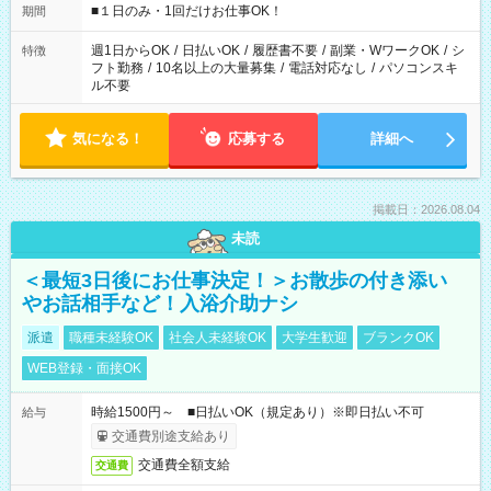
げるお仕事も！ ご希望のお時間に合わせてご紹介！ ※シフトは
■１日のみ・1回だけお仕事OK！
期間
現場によって異なります。 ※勿論、休憩時間はあるのでご安心
ください！
週1日からOK
/
日払いOK
/
履歴書不要
/
副業・WワークOK
/
シ
特徴
フト勤務
/
10名以上の大量募集
/
電話対応なし
/
パソコンスキ
ル不要
気になる！
応募する
詳細へ
掲載日：2026.08.04
未読
＜最短3日後にお仕事決定！＞お散歩の付き添い
やお話相手など！入浴介助ナシ
派遣
職種未経験OK
社会人未経験OK
大学生歓迎
ブランクOK
WEB登録・面接OK
時給1500円～ ■日払いOK（規定あり）※即日払い不可
給与
交通費別途支給あり
交通費全額支給
交通費