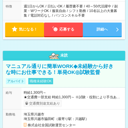
週1日からOK
/
日払いOK
/
履歴書不要
/
40～50代活躍中
/
副
特徴
業・WワークOK
/
服装自由
/
シフト勤務
/
10名以上の大量募
集
/
電話対応なし
/
パソコンスキル不要
気になる！
応募する
詳細へ
未読
マニュアル通りに簡単WORK◆未経験から好き
な時にお仕事できる！単発OK◎試験監督
アルバイト
職種未経験OK
時給1,300円～
給与
★交通費一部支給 時給1,300円～ ※試験・役割により手当あり
※勤務回数により昇給あり 【即給（前払い）オプションあ
交通費別途支給あり
り！】 希望される場合、勤務から1週間ほどで給与の一部を受け
取れます。 ※手数料418円がかかります。 【過去試験日の収入
埼玉県川越市
勤務地
例】 ・河合塾模擬試験 8:30～17:30（休憩1時間） 時給1,300円
埼玉県川越市脇田町（最寄り駅：川越駅）
×8時間＝日収10,400円＋交通費 ※当日の役割により時給＋100
円の場合あり ・国家試験 7:00～13:30（休憩なし） 時給1,300
株式会社全国試験運営センター