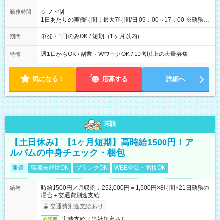
円（役割手当＋100円）×6時間＝日収8,400円＋交通費 【試用期
間】試用期間なし
シフト制
勤務時間
1日あたりの実働時間：最大7時間/日 09：00～17：00 ※勤務時
間は 試験により異なります。
単発・1日のみOK / 短期（1ヶ月以内）
期間
週1日からOK / 副業・WワークOK / 10名以上の大量募集
特徴
気になる！
応募する
詳細へ
未読
【土日休み】【1ヶ月短期】高時給1500円！ア
ルバムの中身チェック・梱包
派遣
職種未経験OK
ブランクOK
WEB登録・面接OK
時給1500円／月収例：252,000円＝1,500円×8時間×21日勤務の
給与
場合＋交通費別途支給
交通費別途支給あり
実費支給／当社規定あり。
交通費