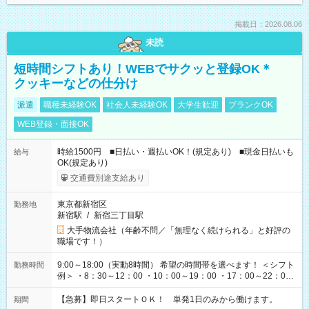
掲載日：2026.08.06
未読
短時間シフトあり！WEBでサクッと登録OK＊
クッキーなどの仕分け
派遣
職種未経験OK
社会人未経験OK
大学生歓迎
ブランクOK
WEB登録・面接OK
時給1500円 ■日払い・週払いOK！(規定あり) ■現金日払いも
給与
OK(規定あり)
交通費別途支給あり
東京都新宿区
勤務地
新宿駅
/
新宿三丁目駅
大手物流会社（年齢不問／「無理なく続けられる」と好評の
職場です！）
9:00～18:00（実動8時間） 希望の時間帯を選べます！ ＜シフト
勤務時間
例＞ ・8：30～12：00 ・10：00～19：00 ・17：00～22：00
・13：00～22：00 ・22：00～翌6：00 など
【急募】即日スタートＯＫ！ 単発1日のみから働けます。
期間