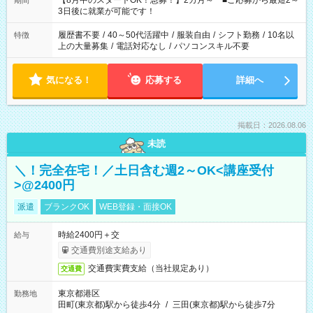
【8月中のスタートOK！急募！】2カ月～ ■ご応募から最短2～
期間
ね。 ※Wワーク希望の方へ 今ご覧のお仕事で希望する勤務時間
3日後に就業が可能です！
と、もう1つのお仕事の勤務時間。 合計で週40時間を超える場
合は応募できません。
履歴書不要
/
40～50代活躍中
/
服装自由
/
シフト勤務
/
10名以
特徴
上の大量募集
/
電話対応なし
/
パソコンスキル不要
気になる！
応募する
詳細へ
掲載日：2026.08.06
未読
＼！完全在宅！／土日含む週2～OK<講座受付
>@2400円
派遣
ブランクOK
WEB登録・面接OK
時給2400円＋交
給与
交通費別途支給あり
交通費実費支給（当社規定あり）
交通費
東京都港区
勤務地
田町(東京都)駅から徒歩4分
/
三田(東京都)駅から徒歩7分