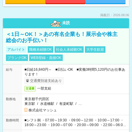
掲載日：2026.08.06
未読
＜1日～OK！＞あの有名企業も！展示会や株主
総会のお手伝い！
アルバイト
職種未経験OK
社会人未経験OK
大学生歓迎
ブランクOK
WEB登録・面接OK
■日給16,840円～ ■日払いOK ■実働3時間5,120円のお仕事あ
給与
ります！
交通費別途支給あり
一部支給
交通費
東京都千代田区
勤務地
東京駅
/
水道橋駅
/
有楽町駅
/
…
株式会社マッシュ
■シフト例 ・07:00～19:30 ・09:00～12:00 ・10:00～17:00 ・
勤務時間
18:00～23:00 ・19:00～07:00 ・20:00～09:00 ・22:00～06:00
etc ★最短で3時間で5,120円のお仕事から 15時間で2万円近く稼