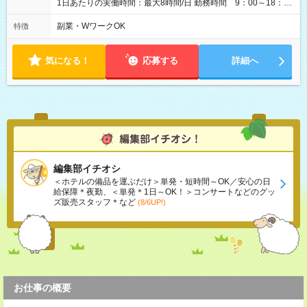
1日あたりの実働時間：最大8時間/日 勤務時間 9：00～18：
00(実働8h、休憩1h) 土日祝含む週3日～OK、シフト制 ※もちろ
ん週5日勤務もOK♪ 勤務期間：2026年8月12日～9月9日※リスト
副業・WワークOK
特徴
全件完了で業務終了
気になる！
応募する
詳細へ
編集部イチオシ
＜ホテルの備品を運ぶだけ＞単発・短時間～OK／安心の日
給保障＊夜勤、＜単発＊1日～OK！＞コンサートなどのグッ
ズ販売スタッフ＊など
(8/6UP!)
お仕事の概要