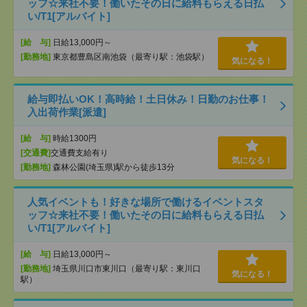
ッフ☆来社不要！働いたその日に給料もらえる日払
い/T1[アルバイト]
[給 与]
日給13,000円～
[勤務地]
東京都豊島区南池袋（最寄り駅：池袋駅）
気になる！
給与即払いOK！高時給！土日休み！日勤のお仕事！
入出荷作業[派遣]
[給 与]
時給1300円
[交通費]
交通費支給有り
気になる！
[勤務地]
森林公園(埼玉県)駅から徒歩13分
人気イベントも！好きな場所で働けるイベントスタ
ッフ☆来社不要！働いたその日に給料もらえる日払
い/T1[アルバイト]
[給 与]
日給13,000円～
[勤務地]
埼玉県川口市東川口（最寄り駅：東川口
気になる！
駅）