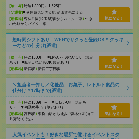
[給 与]
時給1,300円～1,625円
[交通費]
■ 交通費規定内支給 ※派遣先による
気になる！
[勤務地]
森林公園(埼玉県)駅からバイク・車
/
つき
のわ駅からバイク・車
短時間シフトあり！WEBでサクッと登録OK＊クッキ
ーなどの仕分け[派遣]
[給 与]
時給1500円 ■日払い・週払いOK！(規定
あり) ■現金日払いもOK(規定あり)
気になる！
[勤務地]
新宿駅
/
新宿三丁目駅
＼担当者一押し／化粧品、お菓子、レトルト食品の
仕分け＊17時まで[派遣]
[給 与]
時給1339円～ ▼日払いOK（規定あ
り） ▼初勤務手当（規定あり）
[勤務地]
高坂駅
/
東松山駅から徒歩
/
森林公園(埼玉
気になる！
県)駅から徒歩
人気イベントも！好きな場所で働けるイベントスタ