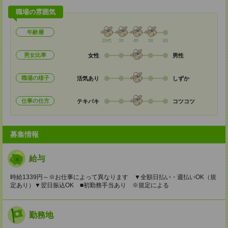
職場の雰囲気
年齢層
20代
30
40
50
60
男女比率
女性
男性
職場の様子
活気あり
しずか
仕事の仕方
テキパキ
コツコツ
募集情報
給与
時給1339円～※お仕事によって異なります ▼全額日払い・週払いOK（規
定あり）▼翌日振込OK ■初勤務手当あり ※規定による
勤務地