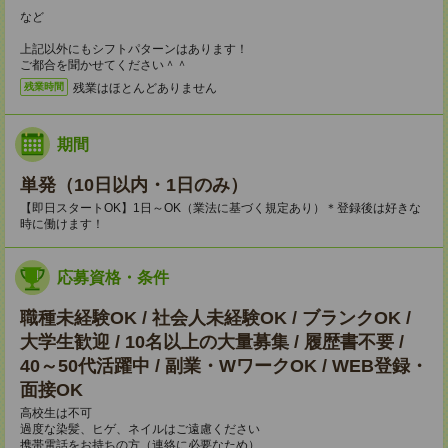
など
上記以外にもシフトパターンはあります！
ご都合を聞かせてください＾＾
残業はほとんどありません
残業時間
期間
単発（10日以内・1日のみ）
【即日スタートOK】1日～OK（業法に基づく規定あり）＊登録後は好きな
時に働けます！
応募資格・条件
職種未経験OK / 社会人未経験OK / ブランクOK /
大学生歓迎 / 10名以上の大量募集 / 履歴書不要 /
40～50代活躍中 / 副業・WワークOK / WEB登録・
面接OK
高校生は不可
過度な染髪、ヒゲ、ネイルはご遠慮ください
携帯電話をお持ちの方（連絡に必要なため）