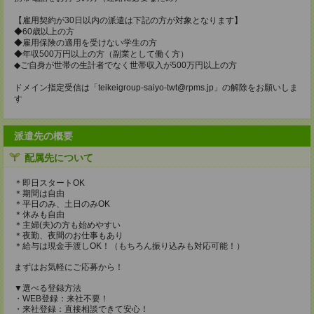
【雇用契約が30日以内の派遣は下記の方が対象となります】
◆60歳以上の方
◆雇用保険の適用を受けない学生の方
◆年収500万円以上の方（副業として働く方）
◆ご自身が世帯の生計者でなく世帯収入が500万円以上の方
ドメイン指定受信は「teikeigroup-saiyo-twt@rpms.jp」の解除をお願いしま
す
派遣先の概要
配属先について
＊即日スタートOK
＊期間は自由
＊平日のみ、土日のみOK
＊休みも自由
＊主婦(夫)の方も始めやすい
＊夜勤、夜間のお仕事もあり
＊給与は現金手渡しOK！（もちろん振り込みも対応可能！）
まずはお気軽にご応募から！
▼選べる登録方法
・WEB登録：来社不要！
・来社登録：直接相談できて安心！