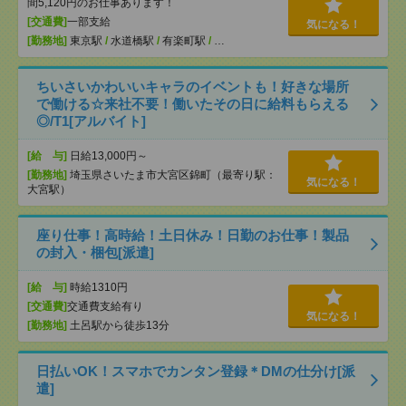
間5,120円のお仕事あります！
[交通費]
一部支給
気になる！
[勤務地]
東京駅
/
水道橋駅
/
有楽町駅
/
…
ちいさいかわいいキャラのイベントも！好きな場所
で働ける☆来社不要！働いたその日に給料もらえる
◎/T1[アルバイト]
[給 与]
日給13,000円～
[勤務地]
埼玉県さいたま市大宮区錦町（最寄り駅：
気になる！
大宮駅）
座り仕事！高時給！土日休み！日勤のお仕事！製品
の封入・梱包[派遣]
[給 与]
時給1310円
[交通費]
交通費支給有り
気になる！
[勤務地]
土呂駅から徒歩13分
日払いOK！スマホでカンタン登録＊DMの仕分け[派
遣]