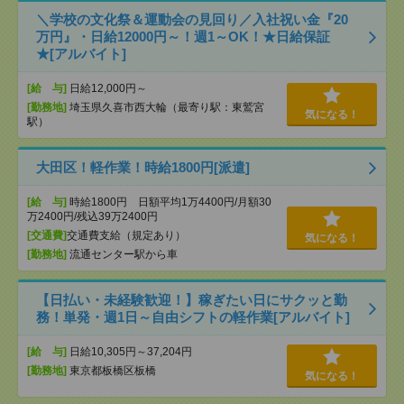
＼学校の文化祭＆運動会の見回り／入社祝い金『20
万円』・日給12000円～！週1～OK！★日給保証
★[アルバイト]
[給 与]
日給12,000円～
[勤務地]
埼玉県久喜市西大輪（最寄り駅：東鷲宮
気になる！
駅）
大田区！軽作業！時給1800円[派遣]
[給 与]
時給1800円 日額平均1万4400円/月額30
万2400円/残込39万2400円
[交通費]
交通費支給（規定あり）
気になる！
[勤務地]
流通センター駅から車
【日払い・未経験歓迎！】稼ぎたい日にサクッと勤
務！単発・週1日～自由シフトの軽作業[アルバイト]
[給 与]
日給10,305円～37,204円
[勤務地]
東京都板橋区板橋
気になる！