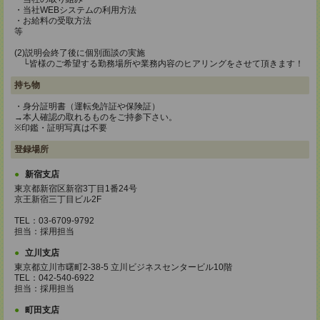
・当社WEBシステムの利用方法
・お給料の受取方法
等
(2)説明会終了後に個別面談の実施
└皆様のご希望する勤務場所や業務内容のヒアリングをさせて頂きます！
持ち物
・身分証明書（運転免許証や保険証）
→本人確認の取れるものをご持参下さい。
※印鑑・証明写真は不要
登録場所
新宿支店
東京都新宿区新宿3丁目1番24号
京王新宿三丁目ビル2F
TEL：03-6709-9792
担当：採用担当
立川支店
東京都立川市曙町2-38-5 立川ビジネスセンタービル10階
TEL：042-540-6922
担当：採用担当
町田支店