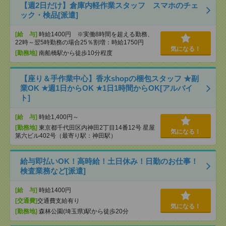
【週2日だけ】倉庫内軽作業スタッフ スマホのチェ
ック・検品[派遣]
[給 与]
時給1400円 ※実働8時間を超える勤務、
22時～翌5時勤務の場合25％割増：時給1750円
気になる！
[勤務地]
南船橋駅から徒歩10分程度
【座り＆手作業中心】香水shopの梱包スタッフ ★副
業OK ★週1日からOK ★1日1時間からOK[アルバイ
ト]
[給 与]
時給1,400円～
[勤務地]
東京都千代田区内神田2丁目14番12号 星屋
気になる！
第六ビル402号（最寄り駅：神田駅）
給与即払いOK！高時給！土日休み！日勤のお仕事！
検査業務など[派遣]
[給 与]
時給1400円
[交通費]
交通費支給有り
気になる！
[勤務地]
森林公園(埼玉県)駅から徒歩20分