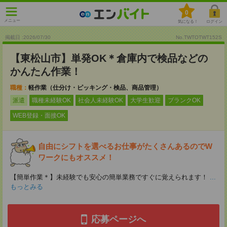
0
メニュー
気になる！
ログイン
掲載日 :2026
/
07
/
30
No.TWTOTWT152S
【東松山市】単発OK＊倉庫内で検品などの
かんたん作業！
職種：
軽作業（仕分け・ピッキング・検品、商品管理）
派遣
職種未経験OK
社会人未経験OK
大学生歓迎
ブランクOK
WEB登録・面接OK
自由にシフトを選べるお仕事がたくさんあるのでW
ワークにもオススメ！
【簡単作業＊】未経験でも安心の簡単業務ですぐに覚えられます！
...
もっとみる
応募ページへ