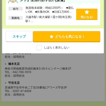
担当：採用担当
成田支店
無資格未経験：時給1350円～ ■週払
給与
いOK ■扶養内OK ■日収1万800円
千葉県成田市花崎816-2 田村ビル2階
TEL：0476-24-8071
以上
川越市駅 / 南大塚駅 / 霞ケ関(埼玉県)
気になる!
勤務地
担当：採用担当
駅 / …
柏支店
千葉県柏市柏1-2-38 さくら柏ビル8F
TEL：04-7165-8074
スキップ
どちらも気になる！
担当：採用担当
津田沼支店
しばらく表示しない
千葉県船橋市前原西2-12-7 津田沼第一生命ビル5F
TEL：047-470-5372
担当：採用担当
橋本支店
神奈川県相模原市緑区橋本3-19-3 ビンテージ橋本1F
TEL：042-700-7870
担当：採用担当
守谷支店
茨城県守谷市中央二丁目16番地1アワーズ守谷3F
TEL：0297-47-8459
担当：採用担当