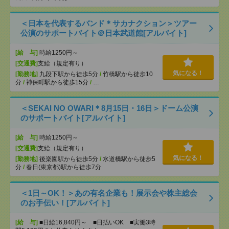
＜日本を代表するバンド＊サカナクション＞ツアー
公演のサポートバイト＠日本武道館[アルバイト]
[給 与]
時給1250円～
[交通費]
支給（規定有り）
気になる！
[勤務地]
九段下駅から徒歩5分
/
竹橋駅から徒歩10
分
/
神保町駅から徒歩15分
/
…
＜SEKAI NO OWARI＊8月15日・16日＞ドーム公演
のサポートバイト[アルバイト]
[給 与]
時給1250円～
[交通費]
支給（規定有り）
気になる！
[勤務地]
後楽園駅から徒歩5分
/
水道橋駅から徒歩5
分
/
春日(東京都)駅から徒歩7分
＜1日～OK！＞あの有名企業も！展示会や株主総会
のお手伝い！[アルバイト]
[給 与]
■日給16,840円～ ■日払いOK ■実働3時