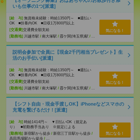
【オープニング募集】おばあちゃんのお散歩付き添
いも仕事の1つ[派遣]
[給 与]
無資格未経験：時給1350円～ ■週払い
OK ■扶養内OK ■日収1万800円以上
[交通費]
交通費全額支給
気になる！
[勤務地]
川越市駅
/
南大塚駅
/
霞ケ関(埼玉県)駅
/
…
説明会参加で全員に【現金2千円相当プレゼント】生
活のお手伝い[派遣]
[給 与]
無資格未経験：時給1350円～ ■週払い
OK ■扶養内OK ■日収1万800円以上
[交通費]
交通費全額支給
気になる！
[勤務地]
川越市駅
/
南大塚駅
/
霞ケ関(埼玉県)駅
/
…
【シフト自由・現金手渡しOK】iPhoneなどスマホの
充電を繋げるだけ！[派遣]
[給 与]
時給1414円～ ▼日払いOK（規定あ
り） ■初勤務手当あり ※規定による
[勤務地]
新宿駅から徒歩
/
新宿三丁目駅から徒歩
/
気になる！
高田馬場駅から徒歩
/
…