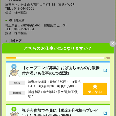
埼玉県さいたま市大宮区大門町3-88 逸見ビル2F
TEL：048-644-3051
担当：採用担当
春日部支店
埼玉県春日部市中央1-9-1 鶴屋第二ビル３F
TEL：048-753-3804
担当：採用担当
川越支店
×
埼玉県川越市脇田本町6－18 川越大森ビル６階
どちらのお仕事が気になりますか？
TEL：049-249-7274
担当：採用担当
1
/10
千葉支店
千葉県千葉市中央区富士見1-1-1 千葉駅前ビル8F
【オープニング募集】おばあちゃんのお散歩
TEL：043-307-8867
付き添いも仕事の1つ[派遣]
担当：採用担当
無資格未経験：時給1350円～ ■週払
西船橋支店
給与
いOK ■扶養内OK ■日収1万800円
千葉県船橋市印内町594-1 西船橋NSTビル2F
以上
TEL：047-410-0204
川越市駅 / 南大塚駅 / 霞ケ関(埼玉県)
気になる!
勤務地
担当：採用担当
駅 / …
松戸支店
千葉県松戸市本町18-4 NBF松戸ビル5F
説明会参加で全員に【現金2千円相当プレゼ
TEL：047-700-5726
ント】生活のお手伝い[派遣]