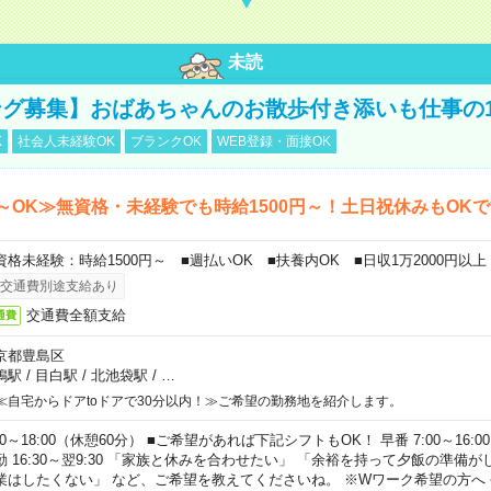
未読
グ募集】おばあちゃんのお散歩付き添いも仕事の
K
社会人未経験OK
ブランクOK
WEB登録・面接OK
～OK≫無資格・未経験でも時給1500円～！土日祝休みもOK
資格未経験：時給1500円～ ■週払いOK ■扶養内OK ■日収1万2000円以上
交通費別途支給あり
交通費全額支給
通費
京都豊島区
鴨駅
/
目白駅
/
北池袋駅
/
…
≪自宅からドアtoドアで30分以内！≫ご希望の勤務地を紹介します。
00～18:00（休憩60分） ■ご希望があれば下記シフトもOK！ 早番 7:00～16:00 遅
勤 16:30～翌9:30 「家族と休みを合わせたい」 「余裕を持って夕飯の準備
業はしたくない」 など、ご希望を教えてくださいね。 ※Wワーク希望の方へ