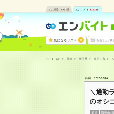
エン派遣
71573
件
エン バイト
82531
件
0
気になるリスト
保存した希
バイトTOP
関東
埼玉県
東松山市
掲載日 :
2026
/
06
/
28
＼通勤
のオシ
派遣
職種未経