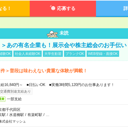
なる！
応募する
詳
未読
！＞あの有名企業も！展示会や株主総会のお手伝い
経験OK
社会人未経験OK
大学生歓迎
ブランクOK
WEB登録・面接OK
案件＞普段は味わえない貴重な体験が満載！
日給16,840円～ ■日払いOK ■実働3時間5,120円のお仕事あります！
交通費別途支給あり
一部支給
通費
京都千代田区
京駅
/
水道橋駅
/
有楽町駅
/
…
株式会社マッシュ