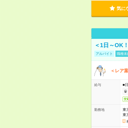
気に
＜1日～OK
アルバイト
職種未
＜レア
■
給与
交
東
勤務地
東