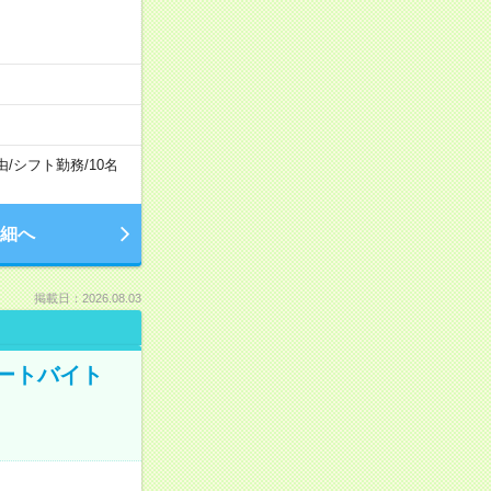
由
/
シフト勤務
/
10名
細へ
掲載日：2026.08.03
ートバイト