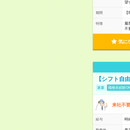
望
【
期間
履
特徴
不
気に
【シフト自由
派遣
職種未経験O
来社不要
時
給与
東
勤務地