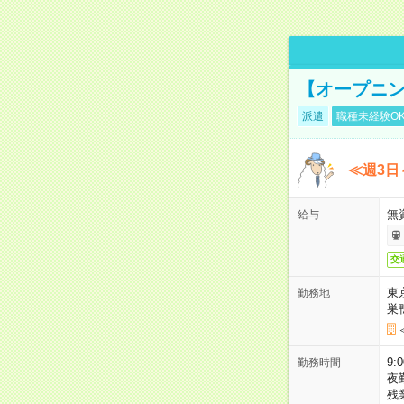
【オープニン
派遣
職種未経験O
≪週3日
無
給与
交
東
勤務地
巣
9:
勤務時間
夜
残