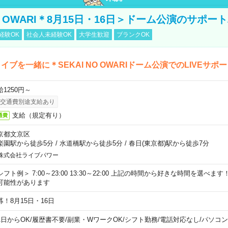
NO OWARI＊8月15日・16日＞ドーム公演のサポー
経験OK
社会人未経験OK
大学生歓迎
ブランクOK
イブを一緒に＊SEKAI NO OWARIドーム公演でのLIVEサポ
給1250円～
交通費別途支給あり
支給（規定有り）
通費
京都文京区
楽園駅から徒歩5分
/
水道橋駅から徒歩5分
/
春日(東京都)駅から徒歩7分
株式会社ライブパワー
シフト例＞ 7:00～23:00 13:30～22:00 上記の時間から好きな時間を選べま
可能性があります
募！8月15日・16日
1日からOK
/
履歴書不要
/
副業・WワークOK
/
シフト勤務
/
電話対応なし
/
パソコン