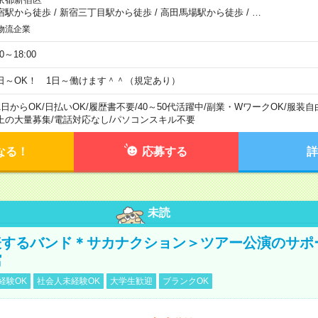
宿駅から徒歩
/
新宿三丁目駅から徒歩
/
高田馬場駅から徒歩
/
…
物流企業
00～18:00
日～OK！ 1日～働けます＾＾（規定あり）
1日からOK
/
日払いOK
/
履歴書不要
/
40～50代活躍中
/
副業・WワークOK
/
服装自
上の大量募集
/
電話対応なし
/
パソコンスキル不要
なる！
応募する
詳
未読
表するバンド＊サカナクション＞ツアー公演のサポ
館
経験OK
社会人未経験OK
大学生歓迎
ブランクOK