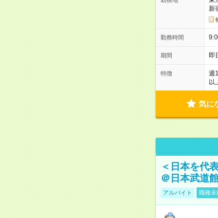
新
9:
勤務時間
即
期間
週
特徴
以
気に
＜日本を代
＠日本武道
アルバイト
職種未