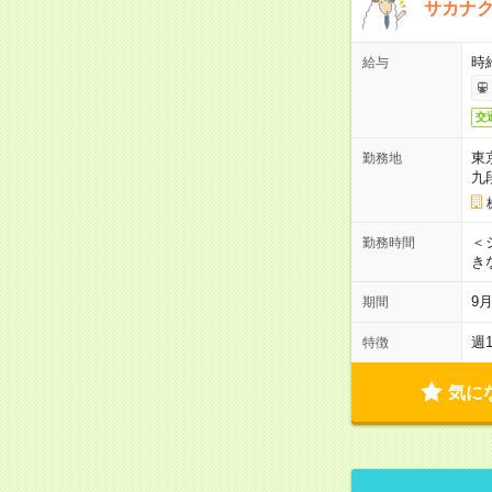
サカナク
時
給与
交
東
勤務地
九
＜シ
勤務時間
き
9
期間
週
特徴
気に