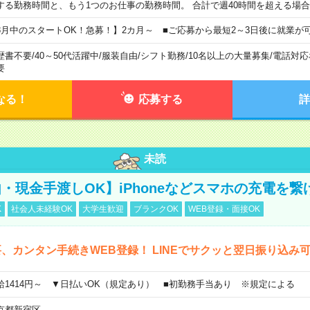
する勤務時間と、もう1つのお仕事の勤務時間。 合計で週40時間を超える場
8月中のスタートOK！急募！】2カ月～ ■ご応募から最短2～3日後に就業が
歴書不要
/
40～50代活躍中
/
服装自由
/
シフト勤務
/
10名以上の大量募集
/
電話対応
要
なる！
応募する
詳
未読
・現金手渡しOK】iPhoneなどスマホの充電を繋
K
社会人未経験OK
大学生歓迎
ブランクOK
WEB登録・面接OK
、カンタン手続きWEB登録！ LINEでサクッと翌日振り込み
給1414円～ ▼日払いOK（規定あり） ■初勤務手当あり ※規定による
京都新宿区