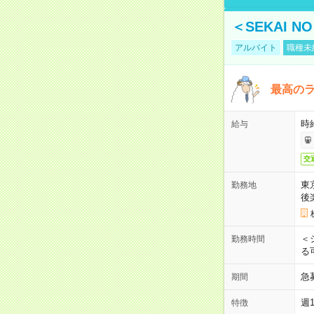
＜SEKAI 
アルバイト
職種未
最高のラ
時
給与
交
東
勤務地
後
＜
勤務時間
る
急
期間
週
特徴