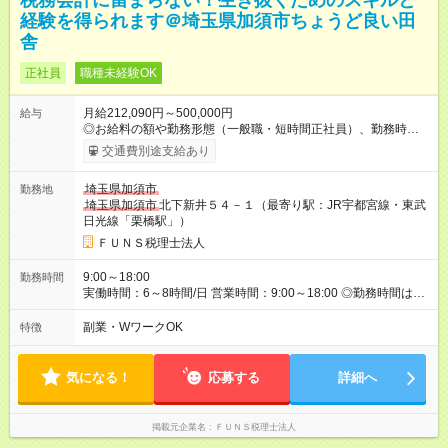
税務会計に留まらない！生き抜くためのスキルと
経験を得られます＠埼玉県加須市ちょうど良い田
舎
正社員
職種未経験OK
月給212,090円～500,000円
給与
◎お給料の額や勤務形態（一般職・短時間正社員）、勤務時間
（6～8時間）は、ご要望・経験・能力をもとに話し合いで決定
交通費別途支給あり
します。 ◎上記額にはみなし残業代（月30時間分、最低39,090
円分）を含みます。※超過分は全額支給します ◎一般職・短時間
埼玉県加須市
勤務地
正社員の場合にはみなし残業はありません。残業手当は全額支
埼玉県加須市
北下新井５４－１（最寄り駅：JR宇都宮線・東武
給します。無理な残業はありません。 ◎各種手当（勤続手当、
日光線「栗橋駅」）
スキル手当等）あります。 ■働き方について バカンス・子育て
休暇もあり、有給休暇は取得しやすく風土です。腰をすえたキ
ＦＵＮＳ税理士法人
ャリア形成が目指せます。女性の短時間正社員も活躍していま
す。 ■スキルアップ支援 業界未経験者が多数活躍しています。
9:00～18:00
勤務時間
計画的にできることを増やせるスキルアップ面談も毎月実施し
実働時間：6～8時間/日 営業時間：9:00～18:00 ◎勤務時間は営
ています。自社オリジナル動画教材、外部研修、ＯＪＴ等が充
業時間内で相談に応じます。 例：9時～18時、10時～17時など
実していますので、学ぶ習慣のある方であれば半年ほどでチー
副業・WワークOK
特徴
ムに貢献できお給料もアップしていきます。
気になる！
応募する
詳細へ
掲載元企業名
ＦＵＮＳ税理士法人