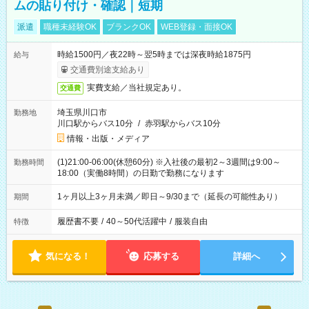
ムの貼り付け・確認｜短期
派遣
職種未経験OK
ブランクOK
WEB登録・面接OK
時給1500円／夜22時～翌5時までは深夜時給1875円
給与
交通費別途支給あり
実費支給／当社規定あり。
交通費
埼玉県川口市
勤務地
川口駅からバス10分
/
赤羽駅からバス10分
情報・出版・メディア
(1)21:00-06:00(休憩60分) ※入社後の最初2～3週間は9:00～
勤務時間
18:00（実働8時間）の日勤で勤務になります
1ヶ月以上3ヶ月未満／即日～9/30まで（延長の可能性あり）
期間
履歴書不要
/
40～50代活躍中
/
服装自由
特徴
気になる！
応募する
詳細へ