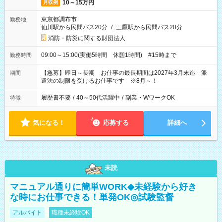
10～15万円
月収例
東京都調布市
勤務地
仙川駅から民間バス20分
/
三鷹駅から民間バス20分
消防・防災に関する財団法人
09:00～15:00(実働5時間 休憩1時間) #15時まで
勤務時間
【急募】即日～長期 お仕事の最長期間は2027年3月末迄 派
期間
遣法の制限を受けるお仕事です ※8月～！
履歴書不要
/
40～50代活躍中
/
副業・WワークOK
特徴
気になる！
応募する
詳細へ
未読
マニュアル通りに簡単WORK◆未経験から好き
な時にお仕事できる！単発OK◎試験監督
アルバイト
職種未経験OK