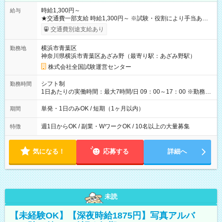
時給1,300円～
給与
★交通費一部支給 時給1,300円～ ※試験・役割により手当あり
※勤務回数により昇給あり 【即給（前払い）オプションあ
交通費別途支給あり
り！】 希望される場合、勤務から1週間ほどで給与の一部を受け
取れます。 ※手数料418円がかかります。 【過去試験日の収入
横浜市青葉区
勤務地
例】 ・河合塾模擬試験 8:30～17:30（休憩1時間） 時給1,300円
神奈川県横浜市青葉区あざみ野（最寄り駅：あざみ野駅）
×8時間＝日収10,400円＋交通費 ※当日の役割により時給＋100
円の場合あり ・国家試験 7:00～13:30（休憩なし） 時給1,300
株式会社全国試験運営センター
円（役割手当＋100円）×6時間＝日収8,400円＋交通費 【試用期
間】試用期間なし
シフト制
勤務時間
1日あたりの実働時間：最大7時間/日 09：00～17：00 ※勤務時
間は 試験により異なります。
単発・1日のみOK / 短期（1ヶ月以内）
期間
週1日からOK / 副業・WワークOK / 10名以上の大量募集
特徴
気になる！
応募する
詳細へ
未読
【未経験OK】【深夜時給1875円】写真アルバ