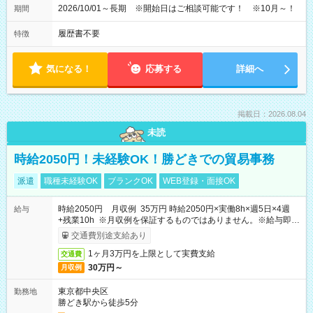
2026/10/01～長期 ※開始日はご相談可能です！ ※10月～！
期間
履歴書不要
特徴
気になる！
応募する
詳細へ
掲載日：2026.08.04
未読
時給2050円！未経験OK！勝どきでの貿易事務
派遣
職種未経験OK
ブランクOK
WEB登録・面接OK
時給2050円 月収例 35万円 時給2050円×実働8h×週5日×4週
給与
+残業10h ※月収例を保証するものではありません。※給与即受
取りサービス利用可（利用条件有）
交通費別途支給あり
1ヶ月3万円を上限として実費支給
交通費
30万円～
月収例
東京都中央区
勤務地
勝どき駅から徒歩5分