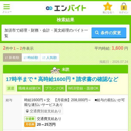
0
メニュー
気になる！
ログイン
検索結果
加須市で経理・財務・会計・英文経理のバイト一
条件の変更
覧
2
1,600
件中
1
～
2
件表示
平均時給:
円
新着順
時給順
人気順
掲載日：2026.07.24
未読
17時半まで＊高時給1600円＊請求書の確認など
派遣
職種未経験OK
ブランクOK
WEB登録・面接OK
時給1600円＋交 【月収例】208,000円～ ■給与の前払いが可
給与
能な速払いサービスあり
交通費別途支給あり
交通費支給あり
交通費
20～25万円
月収例