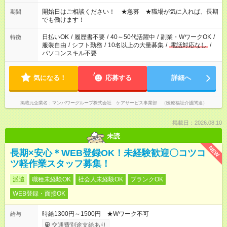
場合、他のお仕事と合わせ週40時間超の就業はご案内できませ
ん ※法令に基づき、週20時間以上勤務は社会保険への加入対象
開始日はご相談ください！ ★急募 ★職場が気に入れば、長期
期間
となります ※労働者派遣法（日雇い派遣の原則禁止）により、
でも働けます！
短時間・短期間の就業はご案内が難しい場合があります
日払いOK
/
履歴書不要
/
40～50代活躍中
/
副業・WワークOK
/
特徴
服装自由
/
シフト勤務
/
10名以上の大量募集
/
電話対応なし
/
パソコンスキル不要
気になる！
応募する
詳細へ
掲載元企業名
マンパワーグループ株式会社 ケアサービス事業部 （医療福祉介護関連）
掲載日：2026.08.10
未読
NEW
長期×安心＊WEB登録OK！未経験歓迎〇コツコ
ツ軽作業スタッフ募集！
派遣
職種未経験OK
社会人未経験OK
ブランクOK
WEB登録・面接OK
時給1300円～1500円 ★Wワーク不可
給与
交通費別途支給あり