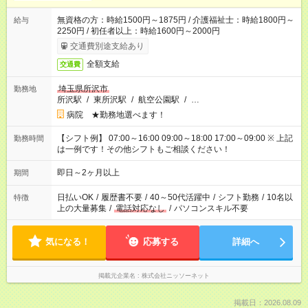
無資格の方：時給1500円～1875円 / 介護福祉士：時給1800円～
給与
2250円 / 初任者以上：時給1600円～2000円
交通費別途支給あり
全額支給
交通費
埼玉県所沢市
勤務地
所沢駅
/
東所沢駅
/
航空公園駅
/
…
病院 ★勤務地選べます！
【シフト例】 07:00～16:00 09:00～18:00 17:00～09:00 ※ 上記
勤務時間
は一例です！その他シフトもご相談ください！
即日～2ヶ月以上
期間
日払いOK
/
履歴書不要
/
40～50代活躍中
/
シフト勤務
/
10名以
特徴
上の大量募集
/
電話対応なし
/
パソコンスキル不要
気になる！
応募する
詳細へ
掲載元企業名
株式会社ニッソーネット
掲載日：2026.08.09