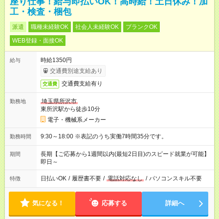
座り仕事！給与即払いOK！高時給！土日休み！加
工・検査・梱包
派遣
職種未経験OK
社会人未経験OK
ブランクOK
WEB登録・面接OK
時給1350円
給与
交通費別途支給あり
交通費支給有り
交通費
埼玉県所沢市
勤務地
東所沢駅から徒歩10分
電子・機械系メーカー
9:30～18:00 ※表記のうち実働7時間35分です。
勤務時間
長期【ご応募から1週間以内(最短2日目)のスピード就業が可能】
期間
即日～
日払いOK
/
履歴書不要
/
電話対応なし
/
パソコンスキル不要
特徴
気になる！
応募する
詳細へ