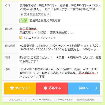
無資格未経験：時給1600円～ 経験者：時給1800円～★日払い
給与
／週払い制度あり（月払いも選べます）※稼働開始時は手続き完
了次第のお支払いとなります。
交通費別途支給あり
交通費全額支給※規定有
交通費
埼玉県所沢市
勤務地
新所沢駅
/
小手指駅
/
西武球場前駅
/
…
＜シニア向けマンション＞
★1日6時間～の時短シフトOK ★スタート時間選べます！ 7:00～
勤務時間
16:00 9:00～17:00 11:00～19:00 など 残業なし！ ※Wワークの
場合、他のお仕事と合わせ週40時間超の就業はご案内できませ
ん ※法令に基づき、週20時間以上勤務は社会保険への加入対象
開始日はご相談ください！ ★急募 ★職場が気に入れば、長期
期間
となります ※労働者派遣法（日雇い派遣の原則禁止）により、
でも働けます！
短時間・短期間の就業はご案内が難しい場合があります
日払いOK
/
履歴書不要
/
40～50代活躍中
/
副業・WワークOK
/
特徴
服装自由
/
シフト勤務
/
10名以上の大量募集
/
電話対応なし
/
パソコンスキル不要
気になる！
応募する
詳細へ
掲載元企業名
マンパワーグループ株式会社 ケアサービス事業部 （医療福祉介護関連）