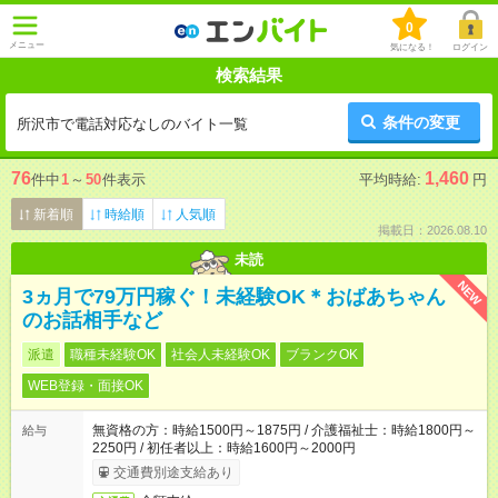
0
メニュー
気になる！
ログイン
検索結果
条件の変更
所沢市で電話対応なしのバイト一覧
76
1,460
件中
1
～
50
件表示
平均時給:
円
新着順
時給順
人気順
掲載日：2026.08.10
未読
NEW
3ヵ月で79万円稼ぐ！未経験OK＊おばあちゃん
のお話相手など
派遣
職種未経験OK
社会人未経験OK
ブランクOK
WEB登録・面接OK
無資格の方：時給1500円～1875円 / 介護福祉士：時給1800円～
給与
2250円 / 初任者以上：時給1600円～2000円
交通費別途支給あり