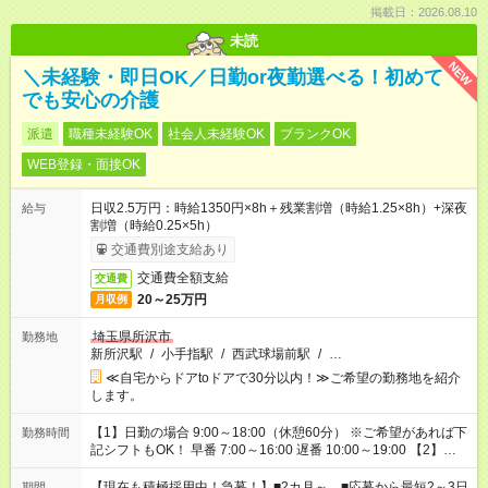
掲載日：2026.08.10
未読
NEW
＼未経験・即日OK／日勤or夜勤選べる！初めて
でも安心の介護
派遣
職種未経験OK
社会人未経験OK
ブランクOK
WEB登録・面接OK
日収2.5万円：時給1350円×8h＋残業割増（時給1.25×8h）+深夜
給与
割増（時給0.25×5h）
交通費別途支給あり
交通費全額支給
交通費
20～25万円
月収例
埼玉県所沢市
勤務地
新所沢駅
/
小手指駅
/
西武球場前駅
/
…
≪自宅からドアtoドアで30分以内！≫ご希望の勤務地を紹介
します。
【1】日勤の場合 9:00～18:00（休憩60分） ※ご希望があれば下
勤務時間
記シフトもOK！ 早番 7:00～16:00 遅番 10:00～19:00 【2】夜
勤の場合 16:30～翌9:30 16:30～翌10:30など ※Wワーク希望の
方へ 今ご覧のお仕事で希望する勤務時間と、もう1つのお仕事の
【現在も積極採用中！急募！】■2カ月～ ■応募から最短2～3日
期間