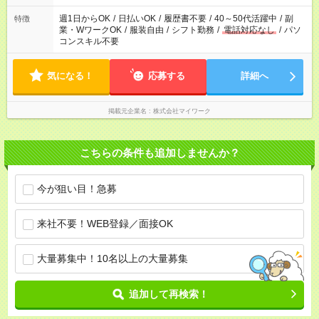
週1日からOK
/
日払いOK
/
履歴書不要
/
40～50代活躍中
/
副
特徴
業・WワークOK
/
服装自由
/
シフト勤務
/
電話対応なし
/
パソ
コンスキル不要
気になる！
応募する
詳細へ
掲載元企業名
株式会社マイワーク
こちらの条件も追加しませんか？
今が狙い目！急募
来社不要！WEB登録／面接OK
大量募集中！10名以上の大量募集
追加して再検索！