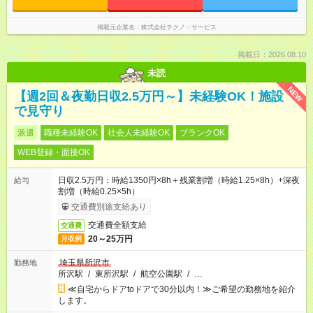
掲載元企業名
株式会社テクノ・サービス
掲載日：2026.08.10
未読
NEW
【週2回＆夜勤日収2.5万円～】未経験OK！施設
で見守り
派遣
職種未経験OK
社会人未経験OK
ブランクOK
WEB登録・面接OK
日収2.5万円：時給1350円×8h＋残業割増（時給1.25×8h）+深夜
給与
割増（時給0.25×5h）
交通費別途支給あり
交通費全額支給
交通費
20～25万円
月収例
埼玉県所沢市
勤務地
所沢駅
/
東所沢駅
/
航空公園駅
/
…
≪自宅からドアtoドアで30分以内！≫ご希望の勤務地を紹介
します。