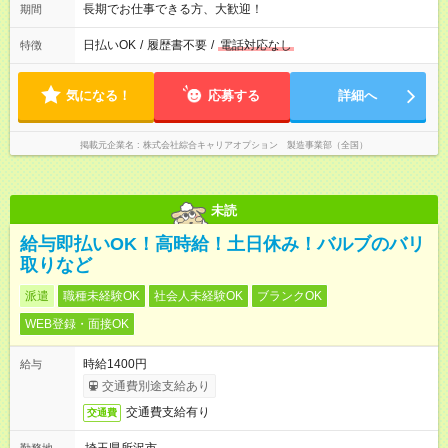
長期でお仕事できる方、大歓迎！
期間
日払いOK
/
履歴書不要
/
電話対応なし
特徴
気になる！
応募する
詳細へ
掲載元企業名
株式会社綜合キャリアオプション 製造事業部（全国）
未読
給与即払いOK！高時給！土日休み！バルブのバリ
取りなど
派遣
職種未経験OK
社会人未経験OK
ブランクOK
WEB登録・面接OK
時給1400円
給与
交通費別途支給あり
交通費支給有り
交通費