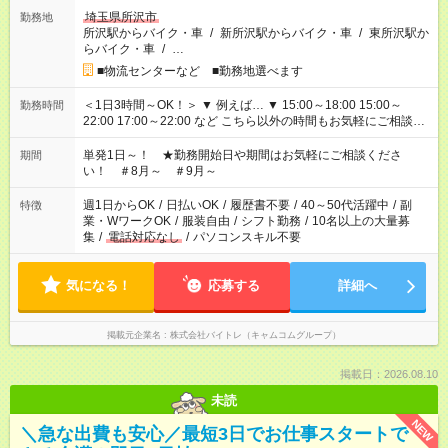
埼玉県所沢市
勤務地
所沢駅からバイク・車
/
新所沢駅からバイク・車
/
東所沢駅か
らバイク・車
/
…
■物流センターなど ■勤務地選べます
＜1日3時間～OK！＞ ▼ 例えば… ▼ 15:00～18:00 15:00～
勤務時間
22:00 17:00～22:00 など こちら以外の時間もお気軽にご相談く
ださい！
単発1日～！ ★勤務開始日や期間はお気軽にご相談くださ
期間
い！ ＃8月～ ＃9月～
週1日からOK
/
日払いOK
/
履歴書不要
/
40～50代活躍中
/
副
特徴
業・WワークOK
/
服装自由
/
シフト勤務
/
10名以上の大量募
集
/
電話対応なし
/
パソコンスキル不要
気になる！
応募する
詳細へ
掲載元企業名
株式会社バイトレ（キャムコムグループ）
掲載日：2026.08.10
未読
NEW
＼急な出費も安心／最短3日でお仕事スタートで