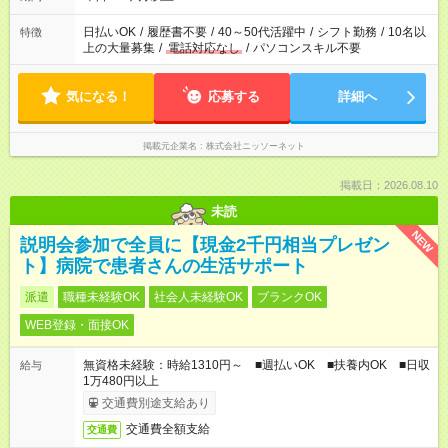
日払いOK
/
履歴書不要
/
40～50代活躍中
/
シフト勤務
/
10名以
特徴
上の大量募集
/
電話対応なし
/
パソコンスキル不要
気になる！
応募する
詳細へ
掲載元企業名
株式会社ニッソーネット
掲載日：2026.08.10
未読
NEW
説明会参加で全員に【現金2千円相当プレゼン
ト】病院で患者さんの生活サポート
派遣
職種未経験OK
社会人未経験OK
ブランクOK
WEB登録・面接OK
無資格未経験：時給1310円～ ■週払いOK ■扶養内OK ■日収
給与
1万480円以上
交通費別途支給あり
交通費全額支給
交通費