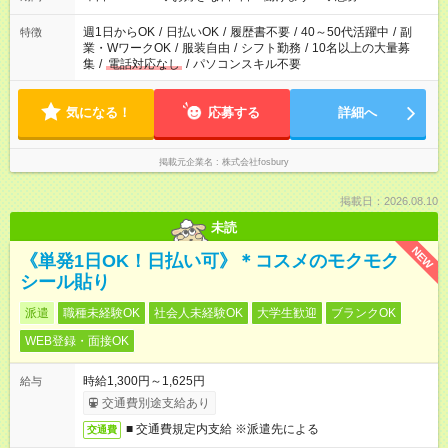
週1日からOK
/
日払いOK
/
履歴書不要
/
40～50代活躍中
/
副
特徴
業・WワークOK
/
服装自由
/
シフト勤務
/
10名以上の大量募
集
/
電話対応なし
/
パソコンスキル不要
気になる！
応募する
詳細へ
掲載元企業名
株式会社fosbury
掲載日：2026.08.10
未読
NEW
《単発1日OK！日払い可》＊コスメのモクモク
シール貼り
派遣
職種未経験OK
社会人未経験OK
大学生歓迎
ブランクOK
WEB登録・面接OK
時給1,300円～1,625円
給与
交通費別途支給あり
■ 交通費規定内支給 ※派遣先による
交通費