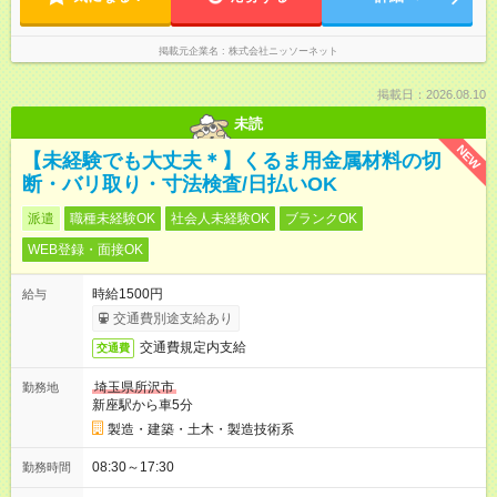
掲載元企業名
株式会社ニッソーネット
掲載日：2026.08.10
未読
NEW
【未経験でも大丈夫＊】くるま用金属材料の切
断・バリ取り・寸法検査/日払いOK
派遣
職種未経験OK
社会人未経験OK
ブランクOK
WEB登録・面接OK
時給1500円
給与
交通費別途支給あり
交通費規定内支給
交通費
埼玉県所沢市
勤務地
新座駅から車5分
製造・建築・土木・製造技術系
08:30～17:30
勤務時間