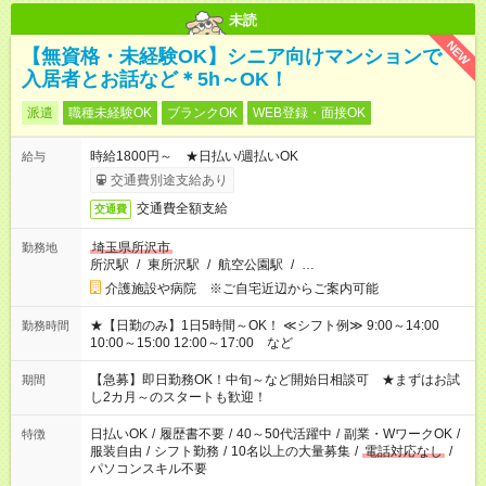
未読
NEW
【無資格・未経験OK】シニア向けマンションで
入居者とお話など＊5h～OK！
派遣
職種未経験OK
ブランクOK
WEB登録・面接OK
時給1800円～ ★日払い/週払いOK
給与
交通費別途支給あり
交通費全額支給
交通費
埼玉県所沢市
勤務地
所沢駅
/
東所沢駅
/
航空公園駅
/
…
介護施設や病院 ※ご自宅近辺からご案内可能
★【日勤のみ】1日5時間～OK！ ≪シフト例≫ 9:00～14:00
勤務時間
10:00～15:00 12:00～17:00 など
【急募】即日勤務OK！中旬～など開始日相談可 ★まずはお試
期間
し2カ月～のスタートも歓迎！
日払いOK
/
履歴書不要
/
40～50代活躍中
/
副業・WワークOK
/
特徴
服装自由
/
シフト勤務
/
10名以上の大量募集
/
電話対応なし
/
パソコンスキル不要