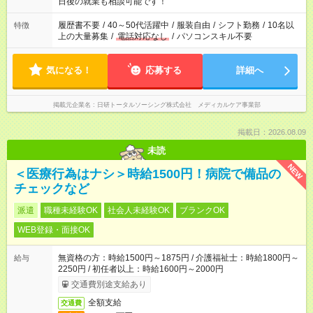
の方へ 今ご覧のお仕事で希望する勤務時間と、もう1つのお仕事
日後の就業も相談可能です！
の勤務時間。 合計で週40時間を超える場合は応募できません。
履歴書不要
/
40～50代活躍中
/
服装自由
/
シフト勤務
/
10名以
特徴
上の大量募集
/
電話対応なし
/
パソコンスキル不要
気になる！
応募する
詳細へ
掲載元企業名
日研トータルソーシング株式会社 メディカルケア事業部
掲載日：2026.08.09
未読
NEW
＜医療行為はナシ＞時給1500円！病院で備品の
チェックなど
派遣
職種未経験OK
社会人未経験OK
ブランクOK
WEB登録・面接OK
無資格の方：時給1500円～1875円 / 介護福祉士：時給1800円～
給与
2250円 / 初任者以上：時給1600円～2000円
交通費別途支給あり
全額支給
交通費