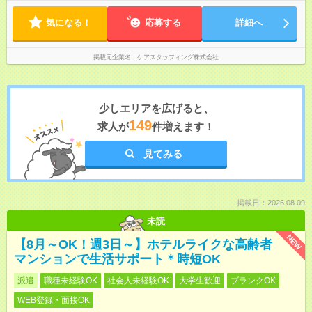
気になる！
応募する
詳細へ
掲載元企業名
ケアスタッフィング株式会社
少しエリアを広げると、
149
求人が
件増えます！
見てみる
掲載日：2026.08.09
未読
NEW
【8月～OK！週3日～】ホテルライクな高齢者
マンションで生活サポート＊時短OK
派遣
職種未経験OK
社会人未経験OK
大学生歓迎
ブランクOK
WEB登録・面接OK