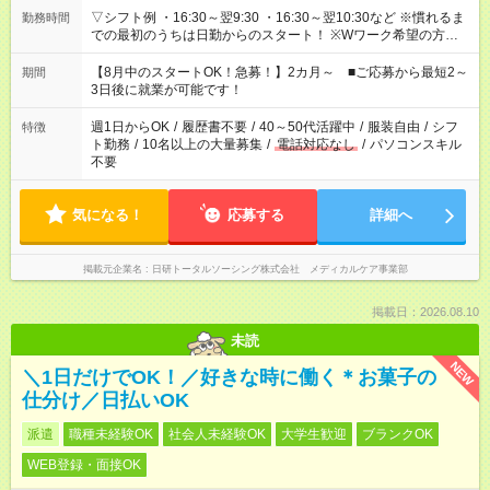
▽シフト例 ・16:30～翌9:30 ・16:30～翌10:30など ※慣れるま
勤務時間
での最初のうちは日勤からのスタート！ ※Wワーク希望の方へ
今ご覧のお仕事で希望する勤務時間と、もう1つのお仕事の勤務
時間。 合計で週40時間を超える場合は応募できません。
【8月中のスタートOK！急募！】2カ月～ ■ご応募から最短2～
期間
3日後に就業が可能です！
週1日からOK
/
履歴書不要
/
40～50代活躍中
/
服装自由
/
シフ
特徴
ト勤務
/
10名以上の大量募集
/
電話対応なし
/
パソコンスキル
不要
気になる！
応募する
詳細へ
掲載元企業名
日研トータルソーシング株式会社 メディカルケア事業部
掲載日：2026.08.10
未読
NEW
＼1日だけでOK！／好きな時に働く＊お菓子の
仕分け／日払いOK
派遣
職種未経験OK
社会人未経験OK
大学生歓迎
ブランクOK
WEB登録・面接OK