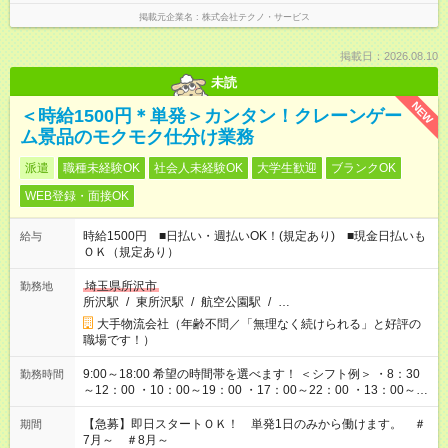
掲載元企業名
株式会社テクノ・サービス
掲載日：2026.08.10
未読
NEW
＜時給1500円＊単発＞カンタン！クレーンゲー
ム景品のモクモク仕分け業務
派遣
職種未経験OK
社会人未経験OK
大学生歓迎
ブランクOK
WEB登録・面接OK
時給1500円 ■日払い・週払いOK！(規定あり) ■現金日払いも
給与
ＯＫ（規定あり）
埼玉県所沢市
勤務地
所沢駅
/
東所沢駅
/
航空公園駅
/
…
大手物流会社（年齢不問／「無理なく続けられる」と好評の
職場です！）
9:00～18:00 希望の時間帯を選べます！ ＜シフト例＞ ・8：30
勤務時間
～12：00 ・10：00～19：00 ・17：00～22：00 ・13：00～
22：00 ・22：00～翌6：00 など
【急募】即日スタートＯＫ！ 単発1日のみから働けます。 ＃
期間
7月～ ＃8月～