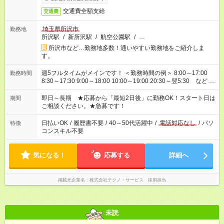
交通費全額支給
交通費
埼玉県所沢市
勤務地
所沢駅
/
新所沢駅
/
航空公園駅
/
…
所沢市など…勤務地多数！通いやすい勤務地をご紹介しま
す。
週5フルタイムがメインです！ ＜勤務時間の例＞ 8:00～17:00
勤務時間
8:30～17:30 9:00～18:00 10:00～19:00 20:30～翌5:30 など ★
その他にも勤務時間多数！ 日勤のみ、残業なし、交替制など
ご希望を教えてください！
即日～長期 ★応募から「最短2日後」に勤務OK！スタート日は
期間
ご相談ください。★急募です！
日払いOK
/
履歴書不要
/
40～50代活躍中
/
電話対応なし
/
パソ
特徴
コンスキル不要
気になる！
応募する
詳細へ
掲載元企業名
株式会社テクノ・サービス 採用担当
未読