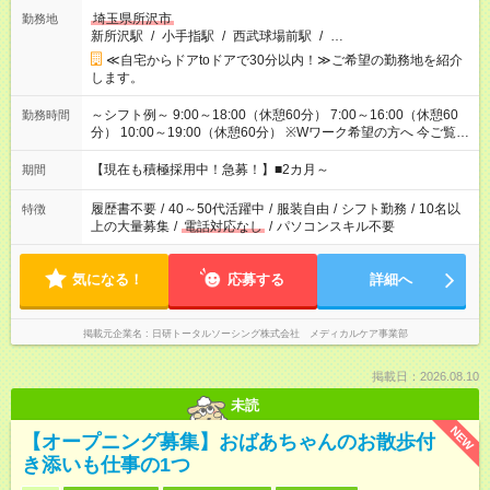
埼玉県所沢市
勤務地
新所沢駅
/
小手指駅
/
西武球場前駅
/
…
≪自宅からドアtoドアで30分以内！≫ご希望の勤務地を紹介
します。
～シフト例～ 9:00～18:00（休憩60分） 7:00～16:00（休憩60
勤務時間
分） 10:00～19:00（休憩60分） ※Wワーク希望の方へ 今ご覧の
お仕事で希望する勤務時間と、もう1つのお仕事の勤務時間の合
計が 週40時間を超えなければOKです。
【現在も積極採用中！急募！】■2カ月～
期間
履歴書不要
/
40～50代活躍中
/
服装自由
/
シフト勤務
/
10名以
特徴
上の大量募集
/
電話対応なし
/
パソコンスキル不要
気になる！
応募する
詳細へ
掲載元企業名
日研トータルソーシング株式会社 メディカルケア事業部
掲載日：2026.08.10
未読
NEW
【オープニング募集】おばあちゃんのお散歩付
き添いも仕事の1つ