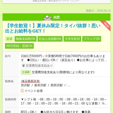
掲載元企業名
株式会社マイワーク（シニア）
掲載日：2026.08.10
未読
NEW
【学生歓迎！】夏休み限定！タイパ抜群！思い
出とお給料をGET！
派遣
職種未経験OK
社会人未経験OK
大学生歓迎
ブランクOK
WEB登録・面接OK
日給1万5000円～※実働5時間で日給7000円のお仕事もありま
給与
す ◆日払い・週払いOK！（規定あり）◆お仕事によって日給も
異なります
交通費別途支給あり
交通費別途支給あり(勤務地により異なります)
交通費
埼玉県所沢市
勤務地
所沢駅
/
新所沢駅
/
西所沢駅
/
…
イベント会場
▼シフト例 ・08：00～19：00 ・09：00～18：00 ・10：00～
勤務時間
17：00 ・13：00～22：00 ・16：00～21：00 など多数！ ※お
仕事により勤務時間が異なります
即日～OK！ ◆お好きな日1日～働けます ◆急募
期間