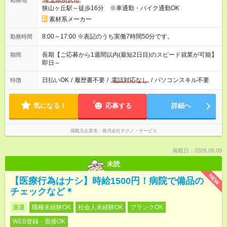
埼玉県所沢市
勤務地
狭山ヶ丘駅～徒歩16分 ※車通勤・バイク通勤OK
素材系メーカー
8:00～17:00 ※表記のうち実働7時間50分です。
勤務時間
長期【ご応募から1週間以内(最短2日目)のスピード就業が可能】
期間
即日～
日払いOK
/
履歴書不要
/
電話対応なし
/
パソコンスキル不要
特徴
気になる！
応募する
詳細へ
掲載元企業名
株式会社テクノ・サービス
掲載日：2026.08.09
未読
NEW
【医療行為はナシ】時給1500円！病院で備品の
チェックなど＊
派遣
職種未経験OK
社会人未経験OK
ブランクOK
WEB登録・面接OK