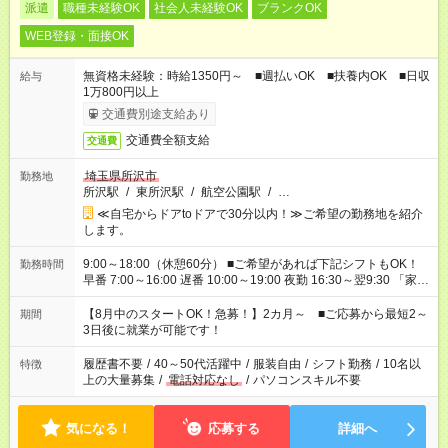
派遣
職種未経験OK
社会人未経験OK
ブランクOK
WEB登録・面接OK
無資格未経験：時給1350円～ ■週払いOK ■扶養内OK ■日収
給与
1万800円以上
交通費別途支給あり
交通費全額支給
交通費
埼玉県所沢市
勤務地
所沢駅
/
東所沢駅
/
航空公園駅
/
…
≪自宅からドアtoドアで30分以内！≫ご希望の勤務地を紹介
します。
9:00～18:00（休憩60分） ■ご希望があれば下記シフトもOK！
勤務時間
早番 7:00～16:00 遅番 10:00～19:00 夜勤 16:30～翌9:30 「家族
と休みを合わせたい」 「余裕を持って夕飯の準備がしたい」
「できれば残業はしたくない」 など、ご希望を教えてください
【8月中のスタートOK！急募！】2カ月～ ■ご応募から最短2～
期間
ね。 ※Wワーク希望の方へ 今ご覧のお仕事で希望する勤務時間
3日後に就業が可能です！
と、もう1つのお仕事の勤務時間。 合計で週40時間を超える場
合は応募できません。
履歴書不要
/
40～50代活躍中
/
服装自由
/
シフト勤務
/
10名以
特徴
上の大量募集
/
電話対応なし
/
パソコンスキル不要
気になる！
応募する
詳細へ