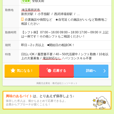
全額支給
交通費
埼玉県所沢市
勤務地
新所沢駅
/
小手指駅
/
西武球場前駅
/
…
介護施設や病院など ★自宅近くの施設がいいなど勤務地ご
相談ください
【シフト例】 07:00～16:00 09:00～18:00 17:00～09:00 ※ 上記
勤務時間
は一例です！その他シフトもご相談ください！
即日～2ヶ月以上 ■開始日の相談OK！
期間
日払いOK
/
履歴書不要
/
40～50代活躍中
/
シフト勤務
/
10名以
特徴
上の大量募集
/
電話対応なし
/
パソコンスキル不要
気になる！
応募する
詳細へ
掲載元企業名
株式会社ニッソーネット
興味のあるバイト
は、とりあえず保存しよう♪
保存した求人は、後からまとめて応募できるよ。
企業からアプローチが届くことも！