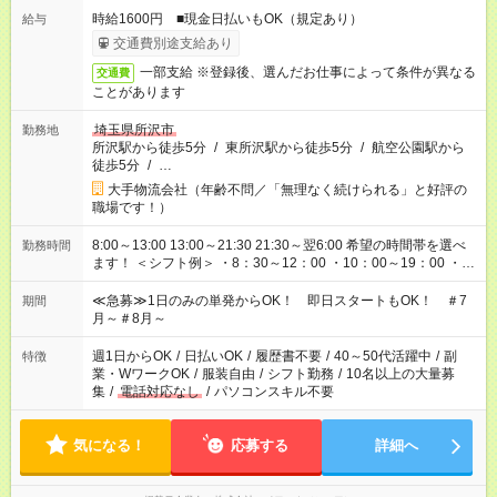
時給1600円 ■現金日払いもOK（規定あり）
給与
交通費別途支給あり
一部支給 ※登録後、選んだお仕事によって条件が異なる
交通費
ことがあります
埼玉県所沢市
勤務地
所沢駅から徒歩5分
/
東所沢駅から徒歩5分
/
航空公園駅から
徒歩5分
/
…
大手物流会社（年齢不問／「無理なく続けられる」と好評の
職場です！）
8:00～13:00 13:00～21:30 21:30～翌6:00 希望の時間帯を選べ
勤務時間
ます！ ＜シフト例＞ ・8：30～12：00 ・10：00～19：00 ・
17：00～22：00 ・13：00～22：00 ・22：00～翌6：00 など
≪急募≫1日のみの単発からOK！ 即日スタートもOK！ ＃7
期間
月～＃8月～
週1日からOK
/
日払いOK
/
履歴書不要
/
40～50代活躍中
/
副
特徴
業・WワークOK
/
服装自由
/
シフト勤務
/
10名以上の大量募
集
/
電話対応なし
/
パソコンスキル不要
気になる！
応募する
詳細へ