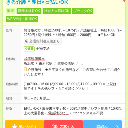
きる介護＊即日×日払いOK
派遣
職種未経験OK
社会人未経験OK
ブランクOK
WEB登録・面接OK
無資格の方：時給1500円～1875円 / 介護福祉士：時給1800円～
給与
2250円 / 初任者以上：時給1600円～2000円 ■日払いOK ■
日収例：1万2000円（時給1500円×8h）
交通費別途支給あり
全額支給
交通費
埼玉県所沢市
勤務地
所沢駅
/
東所沢駅
/
航空公園駅
/
…
介護施設 ★自宅近くの施設など、ご希望に合わせてご紹介
いたします！
(1)07:00～16:00 (2)09:00～18:00 (3)17:00～09:00 ※ 上記は一
勤務時間
例です！その他シフトもご相談ください！
即日～2ヶ月以上
期間
日払いOK
/
履歴書不要
/
40～50代活躍中
/
シフト勤務
/
10名以
特徴
上の大量募集
/
電話対応なし
/
パソコンスキル不要
気になる！
応募する
詳細へ