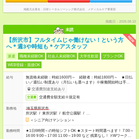
掲載元企業名
日研トータルソーシング株式会社 メディカルケア事業部
掲載日：2026.08.10
未読
NEW
【所沢市】フルタイムじゃ働けない！という方
へ＊週3や時短も＊ケアスタッフ
派遣
職種未経験OK
社会人未経験OK
大学生歓迎
ブランクOK
WEB登録・面接OK
無資格未経験：時給1600円～ 経験者：時給1800円～ ★日払
給与
い／週払い制度あり（月払いも選べます）※稼働開始時は手続き
完了次第のお支払いとなります。
交通費別途支給あり
交通費全額支給※規定有
交通費
埼玉県所沢市
勤務地
所沢駅
/
東所沢駅
/
航空公園駅
/
…
＜シニア向けマンション＞
★1日6時間～の時短シフトOK ★スタート時間選べます！ 7:00～
勤務時間
16:00 9:00～17:00 11:00～19:00 など 残業なし！ ※Wワークの