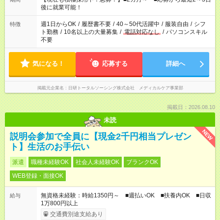
勤務時間。 合計で週40時間を超える場合は応募できません。
後に就業可能！
週1日からOK
/
履歴書不要
/
40～50代活躍中
/
服装自由
/
シフ
特徴
ト勤務
/
10名以上の大量募集
/
電話対応なし
/
パソコンスキル
不要
気になる！
応募する
詳細へ
掲載元企業名
日研トータルソーシング株式会社 メディカルケア事業部
掲載日：2026.08.10
未読
NEW
説明会参加で全員に【現金2千円相当プレゼン
ト】生活のお手伝い
派遣
職種未経験OK
社会人未経験OK
ブランクOK
WEB登録・面接OK
無資格未経験：時給1350円～ ■週払いOK ■扶養内OK ■日収
給与
1万800円以上
交通費別途支給あり