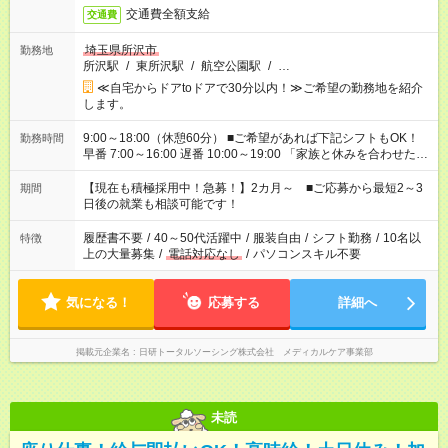
交通費全額支給
交通費
埼玉県所沢市
勤務地
所沢駅
/
東所沢駅
/
航空公園駅
/
…
≪自宅からドアtoドアで30分以内！≫ご希望の勤務地を紹介
します。
9:00～18:00（休憩60分） ■ご希望があれば下記シフトもOK！
勤務時間
早番 7:00～16:00 遅番 10:00～19:00 「家族と休みを合わせた
い」 「余裕を持って夕飯の準備がしたい」 「できれば残業はし
たくない」 など、ご希望を教えてくださいね。 ※Wワーク希望
【現在も積極採用中！急募！】2カ月～ ■ご応募から最短2～3
期間
の方へ 今ご覧のお仕事で希望する勤務時間と、もう1つのお仕事
日後の就業も相談可能です！
の勤務時間。 合計で週40時間を超える場合は応募できません。
履歴書不要
/
40～50代活躍中
/
服装自由
/
シフト勤務
/
10名以
特徴
上の大量募集
/
電話対応なし
/
パソコンスキル不要
気になる！
応募する
詳細へ
掲載元企業名
日研トータルソーシング株式会社 メディカルケア事業部
未読