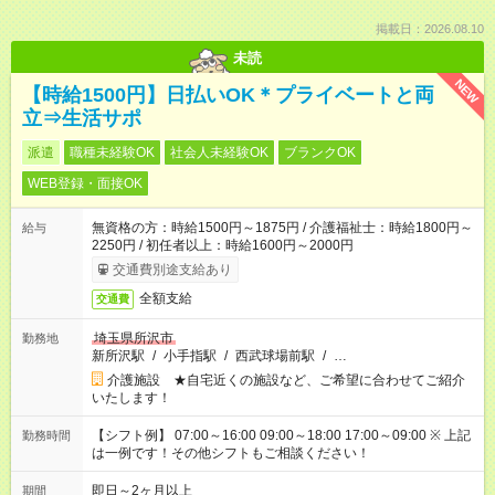
掲載日：2026.08.10
未読
NEW
【時給1500円】日払いOK＊プライベートと両
立⇒生活サポ
派遣
職種未経験OK
社会人未経験OK
ブランクOK
WEB登録・面接OK
無資格の方：時給1500円～1875円 / 介護福祉士：時給1800円～
給与
2250円 / 初任者以上：時給1600円～2000円
交通費別途支給あり
全額支給
交通費
埼玉県所沢市
勤務地
新所沢駅
/
小手指駅
/
西武球場前駅
/
…
介護施設 ★自宅近くの施設など、ご希望に合わせてご紹介
いたします！
【シフト例】 07:00～16:00 09:00～18:00 17:00～09:00 ※ 上記
勤務時間
は一例です！その他シフトもご相談ください！
即日～2ヶ月以上
期間