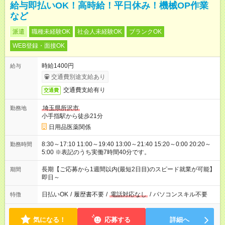
給与即払いOK！高時給！平日休み！機械OP作業
など
派遣
職種未経験OK
社会人未経験OK
ブランクOK
WEB登録・面接OK
時給1400円
給与
交通費別途支給あり
交通費支給有り
交通費
埼玉県所沢市
勤務地
小手指駅から徒歩21分
日用品医薬関係
8:30～17:10 11:00～19:40 13:00～21:40 15:20～0:00 20:20～
勤務時間
5:00 ※表記のうち実働7時間40分です。
長期【ご応募から1週間以内(最短2日目)のスピード就業が可能】
期間
即日～
日払いOK
/
履歴書不要
/
電話対応なし
/
パソコンスキル不要
特徴
気になる！
応募する
詳細へ