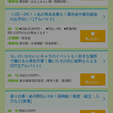
[勤務地]
横浜駅
/
みなとみらい駅
/
西横浜駅
/
…
＜1日～OK！＞あの有名企業も！展示会や株主総会
のお手伝い！[アルバイト]
[給 与]
■日給16,840円～ ■日払いOK ■実働3時
間5,120円のお仕事あります！
[交通費]
一部支給
気になる！
[勤務地]
東京駅
/
水道橋駅
/
有楽町駅
/
…
ちいさいかわいいキャラのイベントも！好きな場所
で働ける☆来社不要！働いたその日に給料もらえる
◎/T1[アルバイト]
[給 与]
日給13,000円～
[勤務地]
東京都新宿区新宿（最寄り駅：新宿駅）
気になる！
座り仕事！給与即払いOK！高時給！検査・組立・入
力など[派遣]
[給 与]
時給1250円