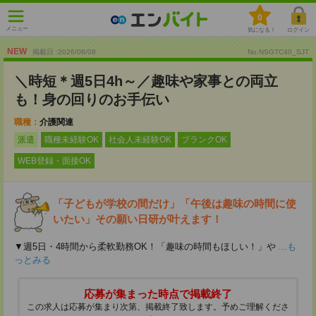
0
メニュー
気になる！
ログイン
NEW
掲載日 :2026
/
08
/
08
No.NSGTC40_SJT
＼時短＊週5日4h～／趣味や家事との両立
も！身の回りのお手伝い
職種：
介護関連
派遣
職種未経験OK
社会人未経験OK
ブランクOK
WEB登録・面接OK
「子どもが学校の間だけ」「午後は趣味の時間に使
いたい」その願い日研が叶えます！
▼週5日・4時間から柔軟勤務OK！「趣味の時間もほしい！」や
...も
っとみる
応募が集まった時点で掲載終了
この求人は応募が集まり次第、掲載終了致します。予めご理解くださ