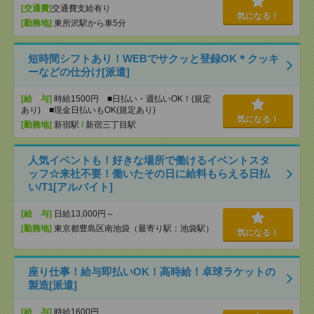
[交通費]
交通費支給有り
気になる！
[勤務地]
東所沢駅から車5分
短時間シフトあり！WEBでサクッと登録OK＊クッキ
ーなどの仕分け[派遣]
[給 与]
時給1500円 ■日払い・週払いOK！(規定
あり) ■現金日払いもOK(規定あり)
気になる！
[勤務地]
新宿駅
/
新宿三丁目駅
人気イベントも！好きな場所で働けるイベントスタ
ッフ☆来社不要！働いたその日に給料もらえる日払
い/T1[アルバイト]
[給 与]
日給13,000円～
[勤務地]
東京都豊島区南池袋（最寄り駅：池袋駅）
気になる！
座り仕事！給与即払いOK！高時給！卓球ラケットの
製造[派遣]
[給 与]
時給1600円