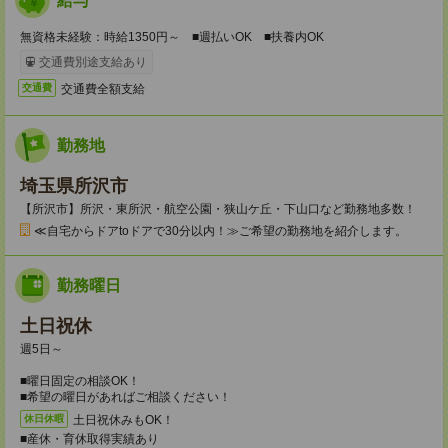
給与
無資格未経験：時給1350円～ ■週払いOK ■扶養内OK
交通費別途支給あり
交通費全額支給
交通費
勤務地
埼玉県所沢市
【所沢市】所沢・東所沢・航空公園・狭山ケ丘・下山口など勤務地多数！
≪自宅からドアtoドアで30分以内！≫ご希望の勤務地を紹介します。
勤務曜日
土日祝休
週5日～
■曜日固定の相談OK！
■希望の曜日があればご相談ください！
土日祝休みもOK！
休日休暇
■産休・育休取得実績あり