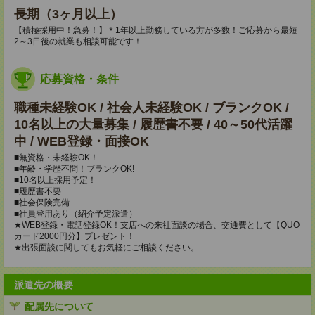
長期（3ヶ月以上）
【積極採用中！急募！】＊1年以上勤務している方が多数！ご応募から最短
2～3日後の就業も相談可能です！
応募資格・条件
職種未経験OK / 社会人未経験OK / ブランクOK /
10名以上の大量募集 / 履歴書不要 / 40～50代活躍
中 / WEB登録・面接OK
■無資格・未経験OK！
■年齢・学歴不問！ブランクOK!
■10名以上採用予定！
■履歴書不要
■社会保険完備
■社員登用あり（紹介予定派遣）
★WEB登録・電話登録OK！支店への来社面談の場合、交通費として【QUO
カード2000円分】プレゼント！
★出張面談に関してもお気軽にご相談ください。
派遣先の概要
配属先について