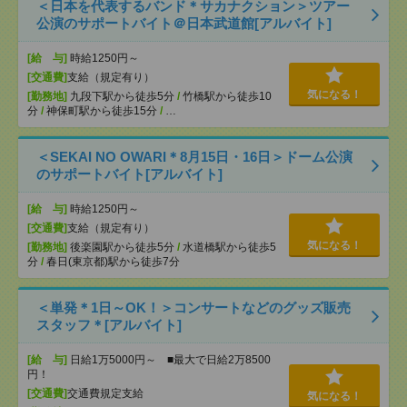
＜日本を代表するバンド＊サカナクション＞ツアー
公演のサポートバイト＠日本武道館[アルバイト]
[給 与]
時給1250円～
[交通費]
支給（規定有り）
気になる！
[勤務地]
九段下駅から徒歩5分
/
竹橋駅から徒歩10
分
/
神保町駅から徒歩15分
/
…
＜SEKAI NO OWARI＊8月15日・16日＞ドーム公演
のサポートバイト[アルバイト]
[給 与]
時給1250円～
[交通費]
支給（規定有り）
気になる！
[勤務地]
後楽園駅から徒歩5分
/
水道橋駅から徒歩5
分
/
春日(東京都)駅から徒歩7分
＜単発＊1日～OK！＞コンサートなどのグッズ販売
スタッフ＊[アルバイト]
[給 与]
日給1万5000円～ ■最大で日給2万8500
円！
[交通費]
交通費規定支給
気になる！