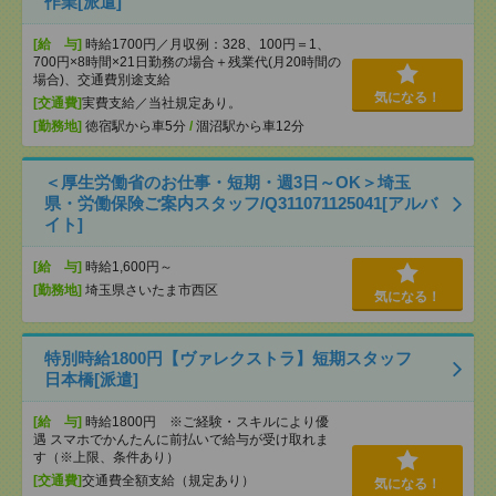
作業[派遣]
[給 与]
時給1700円／月収例：328、100円＝1、
700円×8時間×21日勤務の場合＋残業代(月20時間の
場合)、交通費別途支給
気になる！
[交通費]
実費支給／当社規定あり。
[勤務地]
徳宿駅から車5分
/
涸沼駅から車12分
＜厚生労働省のお仕事・短期・週3日～OK＞埼玉
県・労働保険ご案内スタッフ/Q311071125041[アルバ
イト]
[給 与]
時給1,600円～
[勤務地]
埼玉県さいたま市西区
気になる！
特別時給1800円【ヴァレクストラ】短期スタッフ
日本橋[派遣]
[給 与]
時給1800円 ※ご経験・スキルにより優
遇 スマホでかんたんに前払いで給与が受け取れま
す（※上限、条件あり）
[交通費]
交通費全額支給（規定あり）
気になる！