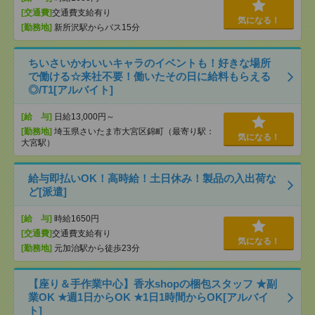
[交通費]
交通費支給有り
気になる！
[勤務地]
新所沢駅からバス15分
ちいさいかわいいキャラのイベントも！好きな場所
で働ける☆来社不要！働いたその日に給料もらえる
◎/T1[アルバイト]
[給 与]
日給13,000円～
[勤務地]
埼玉県さいたま市大宮区錦町（最寄り駅：
気になる！
大宮駅）
給与即払いOK！高時給！土日休み！製品の入出荷な
ど[派遣]
[給 与]
時給1650円
[交通費]
交通費支給有り
気になる！
[勤務地]
元加治駅から徒歩23分
【座り＆手作業中心】香水shopの梱包スタッフ ★副
業OK ★週1日からOK ★1日1時間からOK[アルバイ
ト]