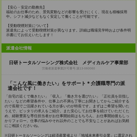
【安心・安定の勤務先】
福祉のお仕事のため、景気変動などの影響を受けにくく、現在も積極採用
中。シフト減少などもなく安定して働くことが可能です。
【受動喫煙対策について】
派遣先によって受動喫煙対策が異なります。詳細は職場見学時および条件明
示書にてお伝えいたします！
派遣会社情報
日研トータルソーシング株式会社 メディカルケア事業部
労働者派遣事業許可番号:派13-060060
「こんな風に働きたい」をサポート＊介護職専門の派
遣会社です！
「自宅の近くで働きたい」「収入」「働き方を選びたい」「正社員を目指し
たい」などの希望条件や、仕事上の不満も丁寧にお聞きしてからご紹介する
ので長期でご活躍されている方が多いのが特長です。まずはご希望を聞いた
うえで、ピッタリの求人をご紹介。また安心してお仕事を続けていただくた
め、経験豊富な専任担当者がお仕事開始前はもちろん、お仕事開始後もしっ
かりフォロー。仕事の悩みやそれ以外のことでも不安なことがあればお気軽
にご相談くださいね。
※日研トータルソーシングは経済産業省より「地域未来牽引企業」に選定され