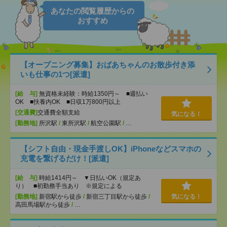
あなたの閲覧履歴からの
おすすめ
【オープニング募集】おばあちゃんのお散歩付き添
いも仕事の1つ[派遣]
[給 与]
無資格未経験：時給1350円～ ■週払い
OK ■扶養内OK ■日収1万800円以上
[交通費]
交通費全額支給
気になる！
[勤務地]
所沢駅
/
東所沢駅
/
航空公園駅
/
…
【シフト自由・現金手渡しOK】iPhoneなどスマホの
充電を繋げるだけ！[派遣]
[給 与]
時給1414円～ ▼日払いOK（規定あ
り） ■初勤務手当あり ※規定による
[勤務地]
新宿駅から徒歩
/
新宿三丁目駅から徒歩
/
気になる！
高田馬場駅から徒歩
/
…