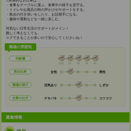
▽具体的なお仕事は…
・食事をテーブルに運ぶ、食事中の様子を見守る。
・トイレやお風呂の時の声かけやサポートをする。
・散歩の付き添いをしたり、お話相手になる。
・趣味や運動などを一緒に楽しむ。
何気ない日常生活のサポートがメイン！
難しく考えなくても、
スグできることが多いので安心してくださいね！
職場の雰囲気
年齢層
20代
30
40
50
60
男女比率
女性
男性
職場の様子
活気あり
しずか
仕事の仕方
テキパキ
コツコツ
募集情報