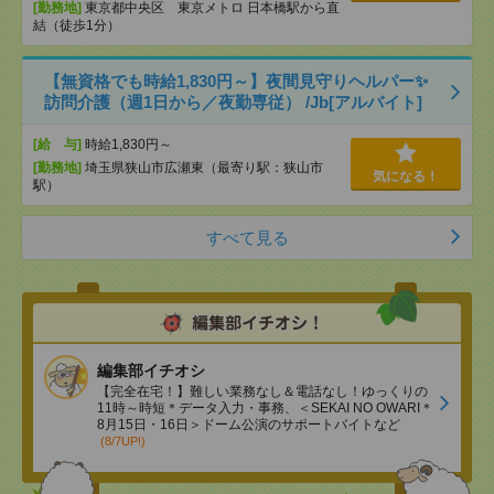
[勤務地]
東京都中央区 東京メトロ 日本橋駅から直
結（徒歩1分）
【無資格でも時給1,830円～】夜間見守りヘルパー✨
訪問介護（週1日から／夜勤専従） /Jb[アルバイト]
[給 与]
時給1,830円～
[勤務地]
埼玉県狭山市広瀬東（最寄り駅：狭山市
気になる！
駅）
すべて見る
編集部イチオシ
【完全在宅！】難しい業務なし＆電話なし！ゆっくりの
11時～時短＊データ入力・事務、＜SEKAI NO OWARI＊
8月15日・16日＞ドーム公演のサポートバイトなど
(8/7UP!)