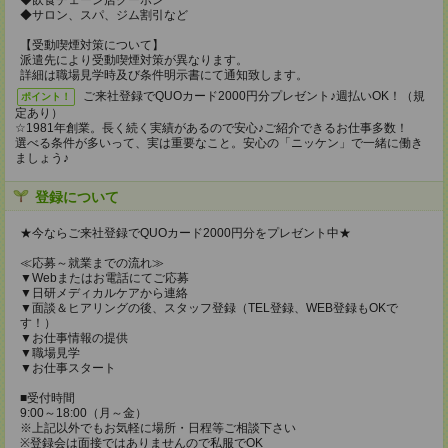
◆飲食チェーン店クーポン
◆サロン、スパ、ジム割引など
【受動喫煙対策について】
派遣先により受動喫煙対策が異なります。
詳細は職場見学時及び条件明示書にて通知致します。
ご来社登録でQUOカード2000円分プレゼント♪週払いOK！（規
ポイント！
定あり）
☆1981年創業。長く続く実績があるので安心♪ご紹介できるお仕事多数！
選べる条件が多いって、実は重要なこと。安心の「ニッケン」で一緒に働き
ましょう♪
登録について
★今ならご来社登録でQUOカード2000円分をプレゼント中★
≪応募～就業までの流れ≫
▼Webまたはお電話にてご応募
▼日研メディカルケアから連絡
▼面談＆ヒアリングの後、スタッフ登録（TEL登録、WEB登録もOKで
す！）
▼お仕事情報の提供
▼職場見学
▼お仕事スタート
■受付時間
9:00～18:00（月～金）
※上記以外でもお気軽に場所・日程等ご相談下さい
※登録会は面接ではありませんので私服でOK