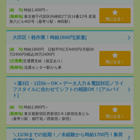
[給 与]
時給1,400円～
[勤務地]
東京都千代田区内神田2丁目14番12号 星屋
気になる！
第六ビル402号（最寄り駅：神田駅）
大田区！軽作業！時給1800円[派遣]
[給 与]
時給1800円 日額平均1万4400円/月額30
万2400円/残込39万2400円
[交通費]
交通費支給（規定あり）
気になる！
[勤務地]
流通センター駅から車
＜週3日・1日5h～OK＞データ入力＆電話対応／ライ
フスタイルに合わせてシフトの相談OK！[アルバイ
ト]
[給 与]
時給1,880円～
[勤務地]
東京都新宿区西新宿2-6-1新宿住友ビル
気になる！
（最寄り駅：都庁前／西新宿／新宿）
＼11/30までの短期！／未経験から時給1700円！集荷