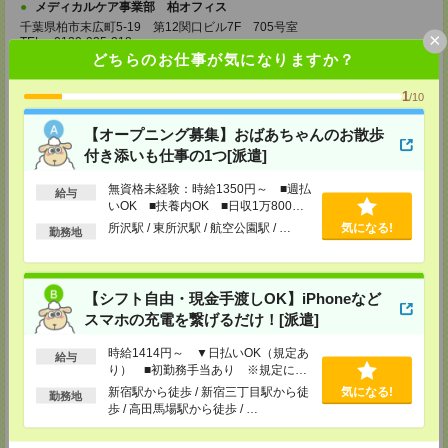
メディカルケア事業部 柏オフィス
千葉県柏市末広町5-19 第12関口ビル7F 705号室
×
TEL：0120-935-218
MAIL：
tenshoku@nikken-ts.jp
どちらのお仕事が気になりますか？
担当：採用担当
1
/10
メディカルケア事業部 新宿オフィス
東京都新宿区新宿2-3-10 新宿御苑ビル6階
【オープニング募集】おばあちゃんのお散歩
TEL：0120-457-235
MAIL：
tenshoku@nikken-ts.jp
付き添いも仕事の1つ[派遣]
担当：採用担当
無資格未経験：時給1350円～ ■週払
給与
メディカルケア事業部 立川事業所
いOK ■扶養内OK ■日収1万800円
東京都立川市錦町1-12-14
以上
所沢駅 / 東所沢駅 / 航空公園駅 / …
気になる!
TEL：0120-934-200
勤務地
MAIL：
tenshoku@nikken-ts.jp
担当：採用担当
メディカルケア事業部 町田オフィス
【シフト自由・現金手渡しOK】iPhoneなど
東京都町田市森野1-7-23 大樹生命町田ビル6F
スマホの充電を繋げるだけ！[派遣]
TEL：0120-453-285
MAIL：
tenshoku@nikken-ts.jp
時給1414円～ ▼日払いOK（規定あ
担当：採用担当
給与
り） ■初勤務手当あり ※規定によ
る
メディカルケア事業部 横浜オフィス
新宿駅から徒歩 / 新宿三丁目駅から徒
気になる!
勤務地
神奈川県横浜市保土ケ谷区神戸町134 横浜ビジネスパークサウスタワー
歩 / 高田馬場駅から徒歩 / …
2F B区画
TEL：0120-901-799