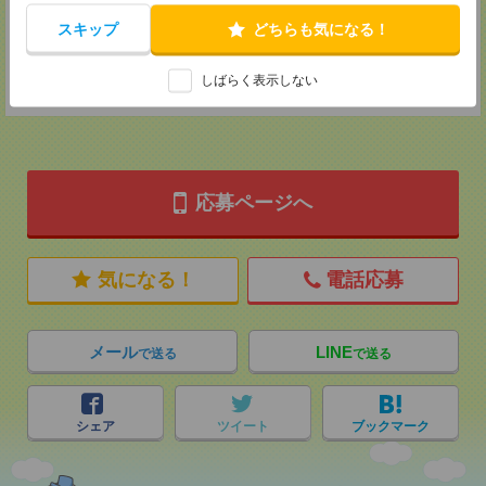
MAIL：
tenshoku@nikken-ts.jp
担当：採用担当
スキップ
どちらも気になる！
登録交通費
しばらく表示しない
★今ならご来社登録でQUOカード2000円分をプレゼント中★
応募ページへ
気になる！
電話応募
メール
LINE
で送る
で送る
シェア
ツイート
ブックマーク