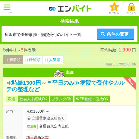
0
メニュー
気になる！
ログイン
検索結果
条件の変更
所沢市で医療事務・病院受付のバイト一覧
5
1,300
件中
1
～
5
件表示
平均時給:
円
新着順
時給順
人気順
掲載日：2026.08.06
未読
NEW
≪時給1300円～＊平日のみ≫病院で受付やカル
テの整理など
派遣
社会人未経験OK
ブランクOK
WEB登録・面接OK
時給1300円～
給与
交通費別途支給あり
交通費規定内支給
交通費
埼玉県所沢市
勤務地