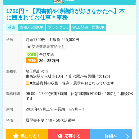
1750円＊【図書館や博物館が好きなかたへ】本
に囲まれてお仕事＊事務
派遣
職種未経験OK
ブランクOK
WEB登録・面接OK
時給1750円 月収例 245,000円
給与
交通費別途支給あり
全額支給
交通費
20～25万円
月収例
埼玉県所沢市
勤務地
東所沢駅から徒歩10分
/
所沢駅から民間バス12分
■文芸資料の収集・保存・展示をおこなっています
09:00～17:00(実働7時間 休憩1時間) ※10時～18時もご相談OK
勤務時間
です！
2026年09月上旬～長期 ※9月～！
期間
履歴書不要
/
40～50代活躍中
特徴
気になる！
応募する
詳細へ