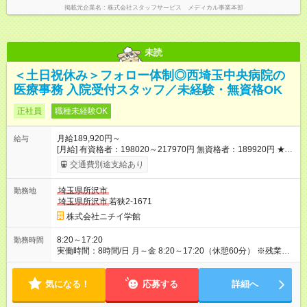
掲載元企業名
株式会社スタッフサービス メディカル事業本部
未読
＜土日祝休み＞フォロー体制◎西埼玉中央病院の
医療事務 入院受付スタッフ／未経験・無資格OK
正社員
職種未経験OK
月給189,920円～
給与
[月給] 有資格者：198020～217970円 無資格者：189920円 ★賞
与あり 年2回（業績による 初年度1回） ★キャリアアップ制度
交通費別途支給あり
あり 進級により給与がアップします！ 【試用期間】試用期間あ
り 試用期間の長さ：3ヶ月 雇用形態、給与は本採用時と同じで
埼玉県所沢市
勤務地
す。
埼玉県所沢市
若狭2-1671
株式会社ニチイ学館
8:20～17:20
勤務時間
実働時間：8時間/日 月～金 8:20～17:20（休憩60分） ※残業／
月平均3時間 ※上記時間は更衣時間を含みます
気になる！
応募する
詳細へ