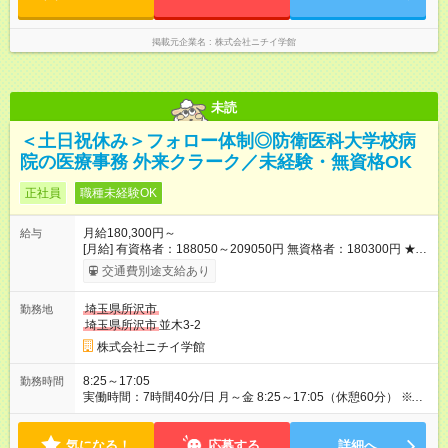
能な方）
掲載元企業名
株式会社ニチイ学館
未読
＜土日祝休み＞フォロー体制◎防衛医科大学校病
院の医療事務 外来クラーク／未経験・無資格OK
正社員
職種未経験OK
月給180,300円～
給与
[月給] 有資格者：188050～209050円 無資格者：180300円 ★賞
与あり 年2回（業績による 初年度1回） ★キャリアアップ制度
交通費別途支給あり
あり 進級により給与がアップします！ 【試用期間】試用期間あ
り 試用期間の長さ：3ヶ月 雇用形態、給与は本採用時と同じで
埼玉県所沢市
勤務地
す。
埼玉県所沢市
並木3-2
株式会社ニチイ学館
8:25～17:05
勤務時間
実働時間：7時間40分/日 月～金 8:25～17:05（休憩60分） ※上
記時間は更衣時間（お着替え）を含んでいます ※残業はほとん
どありません
気になる！
応募する
詳細へ