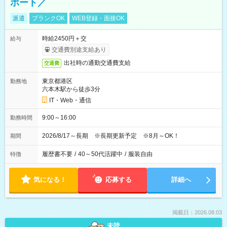
ポート／
派遣
ブランクOK
WEB登録・面接OK
時給2450円＋交
給与
交通費別途支給あり
出社時の通勤交通費支給
交通費
東京都港区
勤務地
六本木駅から徒歩3分
IT・Web・通信
9:00～16:00
勤務時間
2026/8/17～長期 ※長期更新予定 ※8月～OK！
期間
履歴書不要
/
40～50代活躍中
/
服装自由
特徴
気になる！
応募する
詳細へ
掲載日：2026.08.03
未読