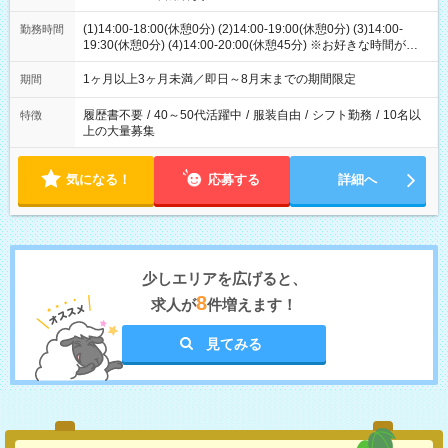
(1)14:00-18:00(休憩0分) (2)14:00-19:00(休憩0分) (3)14:00-
勤務時間
19:30(休憩0分) (4)14:00-20:00(休憩45分) ※お好きな時間が選べ
ます
1ヶ月以上3ヶ月未満／即日～8月末までの期間限定
期間
履歴書不要
/
40～50代活躍中
/
服装自由
/
シフト勤務
/
10名以
特徴
上の大量募集
気になる！
応募する
詳細へ
少しエリアを広げると、
8
求人が
件増えます！
見てみる