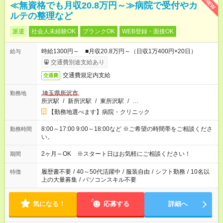
NEW
≪無資格でも月収20.8万円～≫病院で受付やカ
ルテの整理など
派遣
社会人未経験OK
ブランクOK
WEB登録・面接OK
時給1300円～ ■月収20.8万円～（日収1万400円×20日）
給与
交通費別途支給あり
交通費規定内支給
交通費
埼玉県所沢市
勤務地
所沢駅
/
新所沢駅
/
東所沢駅
/
…
【勤務地選べます】病院・クリニック
8:00～17:00 9:00～18:00など ※ご希望の時間帯をご相談くださ
勤務時間
い。
2ヶ月～OK ※スタート日はお気軽にご相談ください！
期間
履歴書不要
/
40～50代活躍中
/
服装自由
/
シフト勤務
/
10名以
特徴
上の大量募集
/
パソコンスキル不要
気になる！
応募する
詳細へ