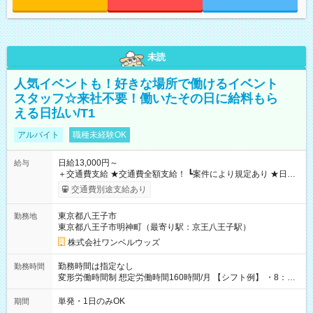
未読
人気イベントも！好きな場所で働けるイベント
スタッフ☆来社不要！働いたその日に給料もら
える日払い/T1
アルバイト
職種未経験OK
日給13,000円～
給与
＋交通費支給 ★交通費全額支給！ ┗案件により規定あり ★日払
いOK！（規定あり） ┗働いたその日に現金GET♪ お仕事後はコ
交通費別途支給あり
ンビニATMから 日払い分を引き落とせます！ 【試用期間】試
用期間なし
東京都八王子市
勤務地
東京都八王子市明神町（最寄り駅：京王八王子駅）
株式会社ワンベルウッズ
勤務時間は指定なし
勤務時間
変形労働時間制 想定労働時間160時間/月 【シフト例】 ・8：00
～21：00
単発・1日のみOK
期間