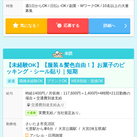
週1日からOK / 日払いOK / 副業・WワークOK / 10名以上の大量
特徴
募集
気になる！
応募する
詳細へ
未読
【未経験OK】【服装＆髪色自由！】お菓子のピ
ッキング・シール貼り｜短期
派遣
職種未経験OK
ブランクOK
WEB登録・面接OK
時給1400円／月収例：117,600円＝1,400円×4時間×21日勤務の
給与
場合＋交通費別途支給
交通費別途支給あり
実費支給／当社規定あり。
交通費
さいたま市見沼区
勤務地
七里駅から車6分
/
大宮公園駅
/
大宮(埼玉県)駅
アパレル・日用雑貨