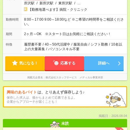
所沢駅
/
新所沢駅
/
東所沢駅
/
…
【勤務地選べます】病院・クリニック
8:00～17:00 9:00～18:00など ※ご希望の時間帯をご相談くださ
勤務時間
い。
2ヶ月～OK ※スタート日はお気軽にご相談ください！
期間
履歴書不要
/
40～50代活躍中
/
服装自由
/
シフト勤務
/
10名以
特徴
上の大量募集
/
パソコンスキル不要
気になる！
応募する
詳細へ
掲載元企業名
株式会社スタッフサービス メディカル事業本部
興味のあるバイト
は、とりあえず保存しよう♪
保存した求人は、後からまとめて応募できるよ。
企業からアプローチが届くことも！
掲載日：2026.08.04
未読