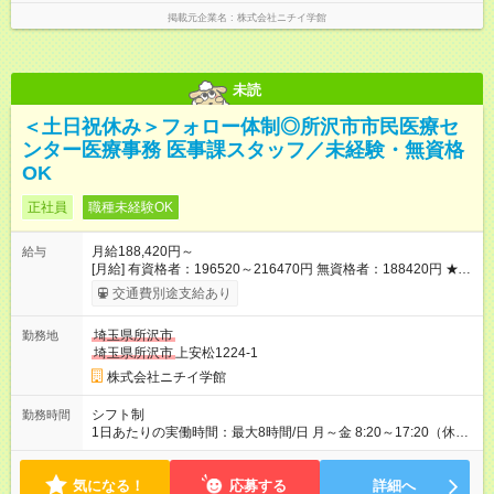
掲載元企業名
株式会社ニチイ学館
未読
＜土日祝休み＞フォロー体制◎所沢市市民医療セ
ンター医療事務 医事課スタッフ／未経験・無資格
OK
正社員
職種未経験OK
月給188,420円～
給与
[月給] 有資格者：196520～216470円 無資格者：188420円 ★賞
与あり 年2回（業績による 初年度1回） ★キャリアアップ制度
交通費別途支給あり
あり 進級により給与がアップします！ 【試用期間】試用期間あ
り 試用期間の長さ：3ヶ月 雇用形態、給与は本採用時と同じで
埼玉県所沢市
勤務地
す。
埼玉県所沢市
上安松1224-1
株式会社ニチイ学館
シフト制
勤務時間
1日あたりの実働時間：最大8時間/日 月～金 8:20～17:20（休憩
60分） 7:50～16:50（休憩60分） ※上記時間は更衣時間（お着
替え）含む ※週5日勤務 ※残業5時間／月 ※基本土日祝休みです
気になる！
が、年末年始にお願いする場合があります（相談のうえ対応可
応募する
詳細へ